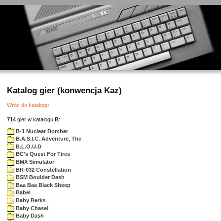
Katalog gier (konwencja Kaz)
Wróc do katalogu
714
gier w katalogu
B
:
B-1 Nuclear Bomber
B.A.S.I.C. Adventure, The
B.L.O.U.D
BC's Quest For Tires
BMX Simulator
BR-032 Constellation
BSM Boulder Dash
Baa Baa Black Sheep
Babel
Baby Berks
Baby Chase!
Baby Dash