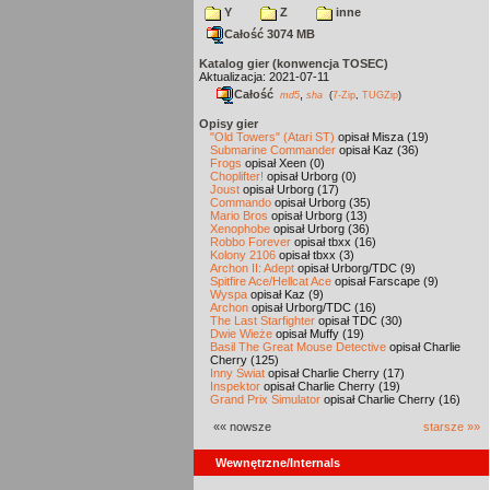
Y
Z
inne
Całość 3074 MB
Katalog gier (konwencja TOSEC)
Aktualizacja: 2021-07-11
Całość
,
md5
sha
(
7-Zip
,
TUGZip
)
Opisy gier
"Old Towers" (Atari ST)
opisał Misza (19)
Submarine Commander
opisał Kaz (36)
Frogs
opisał Xeen (0)
Choplifter!
opisał Urborg (0)
Joust
opisał Urborg (17)
Commando
opisał Urborg (35)
Mario Bros
opisał Urborg (13)
Xenophobe
opisał Urborg (36)
Robbo Forever
opisał tbxx (16)
Kolony 2106
opisał tbxx (3)
Archon II: Adept
opisał Urborg/TDC (9)
Spitfire Ace/Hellcat Ace
opisał Farscape (9)
Wyspa
opisał Kaz (9)
Archon
opisał Urborg/TDC (16)
The Last Starfighter
opisał TDC (30)
Dwie Wieże
opisał Muffy (19)
Basil The Great Mouse Detective
opisał Charlie
Cherry (125)
Inny Świat
opisał Charlie Cherry (17)
Inspektor
opisał Charlie Cherry (19)
Grand Prix Simulator
opisał Charlie Cherry (16)
«« nowsze
starsze »»
Wewnętrzne/Internals