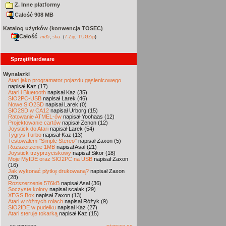
Z. Inne platformy
Całość 908 MB
Katalog użytków (konwencja TOSEC)
Całość
,
md5
sha
(
7-Zip
,
TUGZip
)
Sprzęt/Hardware
Wynalazki
Atari jako programator pojazdu gąsienicowego
napisał Kaz (17)
Atari i Bluetooth
napisał Kaz (35)
SIO2PC-USB
napisał Larek (46)
Nowe SIO2SD
napisał Larek (0)
SIO2SD w CA12
napisał Urborg (15)
Ratowanie ATMEL-ów
napisał Yoohaas (12)
Projektowanie cartów
napisał Zenon (12)
Joystick do Atari
napisał Larek (54)
Tygrys Turbo
napisał Kaz (13)
Testowałem "Simple Stereo"
napisał Zaxon (5)
Rozszerzenie 1MB
napisał Asal (21)
Joystick trzyprzyciskowy
napisał Sikor (18)
Moje MyIDE oraz SIO2PC na USB
napisał Zaxon
(16)
Jak wykonać płytkę drukowaną?
napisał Zaxon
(28)
Rozszerzenie 576kB
napisał Asal (36)
Soczyste kolory
napisał scalak (29)
XEGS Box
napisał Zaxon (13)
Atari w różnych rolach
napisał Różyk (9)
SIO2IDE w pudełku
napisał Kaz (27)
Atari steruje tokarką
napisał Kaz (15)