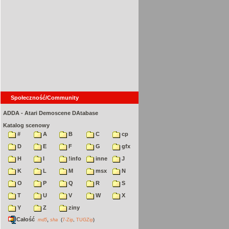
Społeczność/Community
ADDA - Atari Demoscene DAtabase
Katalog scenowy
#
A
B
C
cp
D
E
F
G
gfx
H
I
!info
inne
J
K
L
M
msx
N
O
P
Q
R
S
T
U
V
W
X
Y
Z
ziny
Całość
,
md5
sha
(
7-Zip
,
TUGZip
)