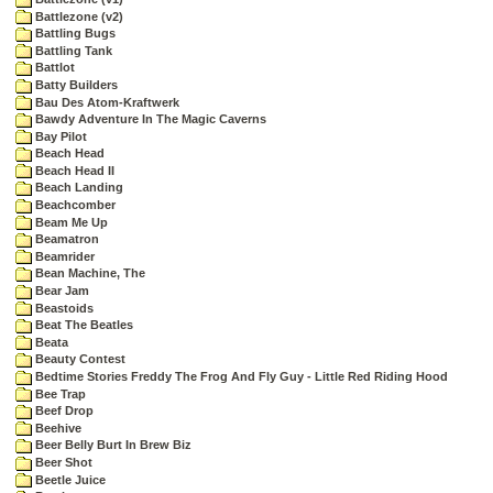
Battlezone (v2)
Battling Bugs
Battling Tank
Battlot
Batty Builders
Bau Des Atom-Kraftwerk
Bawdy Adventure In The Magic Caverns
Bay Pilot
Beach Head
Beach Head II
Beach Landing
Beachcomber
Beam Me Up
Beamatron
Beamrider
Bean Machine, The
Bear Jam
Beastoids
Beat The Beatles
Beata
Beauty Contest
Bedtime Stories Freddy The Frog And Fly Guy - Little Red Riding Hood
Bee Trap
Beef Drop
Beehive
Beer Belly Burt In Brew Biz
Beer Shot
Beetle Juice