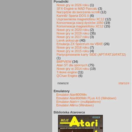
Poradniki
Nowe gry w 2026 roku
(1)
SFX-Engine w MAD Pascalu
(3)
Narzędzie do tworzenia scrolli
(12)
Kartridż Sparta DOS X
(6)
Usprawnienia magnetofonu XC12
(12)
Konserwacja stacji dysków 1050
(19)
Konserwacja magnetofonu XC12
(15)
Nowe gry w 2020 roku
(2)
Nowe gry w 2019 roku
(35)
Nowe gry w 2017 roku
(3)
Larek pokazuje
(40)
Emulacja ZX Spectrum na VBXE
(26)
Nowe gry w 2016 roku
(7)
Nowe gry w 2015 roku
(4)
Partycjonowanie karty SIDE (APT/FAT16/FAT32)
(1)
BMPVIEW
(34)
Atari ST dla opornych
(75)
Nowe gry w 2014 roku
(19)
Tritone engine
(11)
QChan Engine
(6)
nowsze
starsze
Emulatory
Emulator Atari800Win
Emulator Atari800Win PLus 4.0 (Windows)
Emulator Atari++ (multiplatform)
Emulator Altirra (Windows)
Biblioteka Atarowca