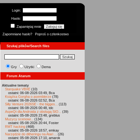
Login:
Hasło:
Zapamiętaj mnie
Zapomniane hasło?
Poproś o członkostwo
Szukaj plików/Search files
Gry
Użytki
Dema
Forum Atarum
Aktualne tematy
Starquake VBXE
(10)
ostatni: 06-08-2026 03:49, Bca
Książka Gorgha o asemblerze
(78)
ostatni: 06-08-2026 02:52, Bca
Silly Venture 2026SE - the bigges...
(113)
ostatni: 06-08-2026 00:48, tdc
AspeQt dla Androida z obsługą SIO...
(39)
ostatni: 05-08-2026 23:48, greblus
Muzycy scenowi...
(134)
ostatni: 05-08-2026 20:44, Foster
RMT hacking
(468)
ostatni: 05-08-2026 18:57, emkay
Narzędzie do ditheringu na Atari ...
(26)
ostatni: 05-08-2026 17:10, amarok