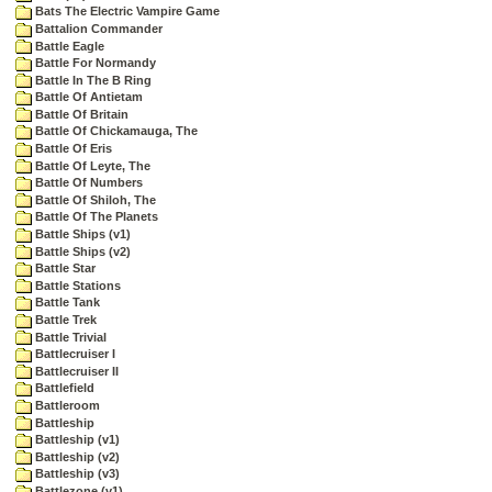
Bats The Electric Vampire Game
Battalion Commander
Battle Eagle
Battle For Normandy
Battle In The B Ring
Battle Of Antietam
Battle Of Britain
Battle Of Chickamauga, The
Battle Of Eris
Battle Of Leyte, The
Battle Of Numbers
Battle Of Shiloh, The
Battle Of The Planets
Battle Ships (v1)
Battle Ships (v2)
Battle Star
Battle Stations
Battle Tank
Battle Trek
Battle Trivial
Battlecruiser I
Battlecruiser II
Battlefield
Battleroom
Battleship
Battleship (v1)
Battleship (v2)
Battleship (v3)
Battlezone (v1)