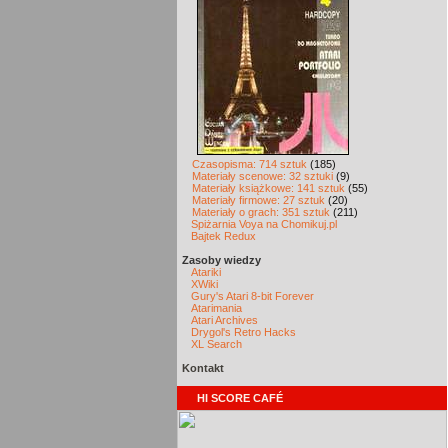
Czasopisma: 714 sztuk
(185)
Materiały scenowe: 32 sztuki
(9)
Materiały książkowe: 141 sztuk
(55)
Materiały firmowe: 27 sztuk
(20)
Materiały o grach: 351 sztuk
(211)
Spiżarnia Voya na Chomikuj.pl
Bajtek Redux
Zasoby wiedzy
Atariki
XWiki
Gury's Atari 8-bit Forever
Atarimania
Atari Archives
Drygol's Retro Hacks
XL Search
Kontakt
HI SCORE CAFÉ