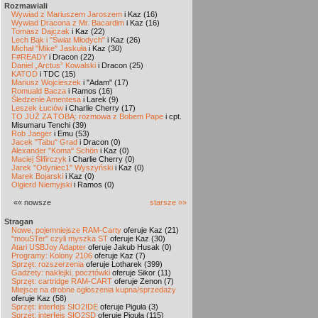
Rozmawiali
Wywiad z Mariuszem Jaroszem
i Kaz (16)
Wywiad Dracona z Mr. Bacardim
i Kaz (16)
Tomasz Dajczak
i Kaz (22)
Lech Bąk i "Świat Młodych"
i Kaz (26)
Michał "Mike" Jaskuła
i Kaz (30)
F#READY
i Dracon (22)
Daniel „Arctus” Kowalski
i Dracon (25)
KATOD
i TDC (15)
Mariusz Wojcieszek
i "Adam" (17)
Romuald Bacza
i Ramos (16)
Śledzenie Amentesa
i Larek (9)
Leszek Łuciów
i Charlie Cherry (17)
TO JUŻ ZA TOBĄ: rozmowa z Bobem Pape
i cpt.
Misumaru Tenchi (39)
Rob Jaeger
i Emu (53)
Jacek "Tabu" Grad
i Dracon (0)
Alexander "Koma" Schön
i Kaz (0)
Maciej Ślifirczyk
i Charlie Cherry (0)
Jarek "Odyniec1" Wyszyński
i Kaz (0)
Marek Bojarski
i Kaz (0)
Olgierd Niemyjski
i Ramos (0)
«« nowsze
starsze »»
Stragan
Nowe, pojemniejsze RAM-Carty
oferuje Kaz (21)
"mouSTer" czyli myszka ST
oferuje Kaz (30)
Atari USBJoy Adapter
oferuje Jakub Husak (0)
Programy: Kolony 2106
oferuje Kaz (7)
Sprzęt: rozszerzenia
oferuje Lotharek (399)
Gadżety: naklejki, pocztówki
oferuje Sikor (11)
Sprzęt: cartridge RAM-CART
oferuje Zenon (7)
Miejsce na drobne ogłoszenia kupna/sprzedaży
oferuje Kaz (58)
Sprzęt: interfejs SIO2IDE
oferuje Piguła (3)
Sprzęt: interfejs SIO2SD
oferuje Piguła (115)