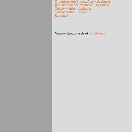
Organizowanie imprez Atari - dyskusja
Atari demoscene database - dyskusja
Colony Mobile - dyskusja
Colony Mobile - projekt
Statystyki
Nowinki
tworzone dzięki
CuteNews