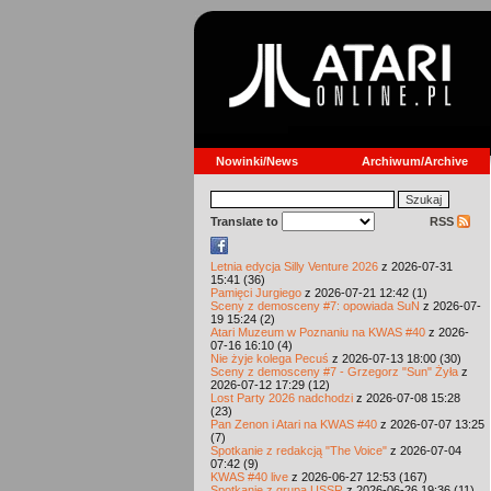
Nowinki/News
Archiwum/Archive
Translate to
RSS
Letnia edycja Silly Venture 2026
z 2026-07-31
15:41 (36)
Pamięci Jurgiego
z 2026-07-21 12:42 (1)
Sceny z demosceny #7: opowiada SuN
z 2026-07-
19 15:24 (2)
Atari Muzeum w Poznaniu na KWAS #40
z 2026-
07-16 16:10 (4)
Nie żyje kolega Pecuś
z 2026-07-13 18:00 (30)
Sceny z demosceny #7 - Grzegorz "Sun" Żyła
z
2026-07-12 17:29 (12)
Lost Party 2026 nadchodzi
z 2026-07-08 15:28
(23)
Pan Zenon i Atari na KWAS #40
z 2026-07-07 13:25
(7)
Spotkanie z redakcją "The Voice"
z 2026-07-04
07:42 (9)
KWAS #40 live
z 2026-06-27 12:53 (167)
Spotkanie z grupą USSR
z 2026-06-26 19:36 (11)