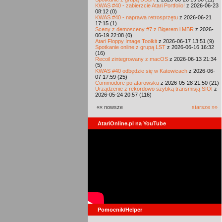
KWAS #40 - zabierzcie Atari Portfolio!
z 2026-06-23
08:12 (0)
KWAS #40 - naprawa retrosprzętu
z 2026-06-21
17:15 (1)
Sceny z demosceny #7 z Bigerem i MBR
z 2026-
06-19 22:08 (0)
Atari Floppy Image Toolkit
z 2026-06-17 13:51 (9)
Spotkanie online z grupą LST
z 2026-06-16 16:32
(16)
Recoil zintegrowany z macOS
z 2026-06-13 21:34
(5)
KWAS #40 odbędzie się w Katowicach
z 2026-06-
07 17:59 (25)
Commodore po atarowsku
z 2026-05-28 21:50 (21)
Urządzenie z rekordowo szybką transmisją SIO!
z
2026-05-24 20:57 (116)
«« nowsze
starsze »»
AtariOnline.pl na YouTube
Pomocnik/Helper