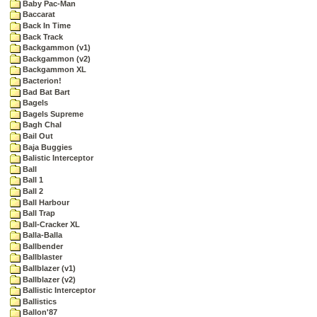
Baby Pac-Man
Baccarat
Back In Time
Back Track
Backgammon (v1)
Backgammon (v2)
Backgammon XL
Bacterion!
Bad Bat Bart
Bagels
Bagels Supreme
Bagh Chal
Bail Out
Baja Buggies
Balistic Interceptor
Ball
Ball 1
Ball 2
Ball Harbour
Ball Trap
Ball-Cracker XL
Balla-Balla
Ballbender
Ballblaster
Ballblazer (v1)
Ballblazer (v2)
Ballistic Interceptor
Ballistics
Ballon'87