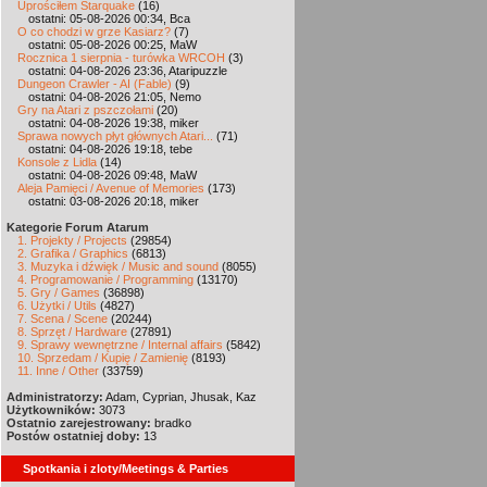
Uprościłem Starquake
(16)
ostatni: 05-08-2026 00:34, Bca
O co chodzi w grze Kasiarz?
(7)
ostatni: 05-08-2026 00:25, MaW
Rocznica 1 sierpnia - turówka WRCOH
(3)
ostatni: 04-08-2026 23:36, Ataripuzzle
Dungeon Crawler - AI (Fable)
(9)
ostatni: 04-08-2026 21:05, Nemo
Gry na Atari z pszczołami
(20)
ostatni: 04-08-2026 19:38, miker
Sprawa nowych płyt głównych Atari...
(71)
ostatni: 04-08-2026 19:18, tebe
Konsole z Lidla
(14)
ostatni: 04-08-2026 09:48, MaW
Aleja Pamięci / Avenue of Memories
(173)
ostatni: 03-08-2026 20:18, miker
Kategorie Forum Atarum
1. Projekty / Projects
(29854)
2. Grafika / Graphics
(6813)
3. Muzyka i dźwięk / Music and sound
(8055)
4. Programowanie / Programming
(13170)
5. Gry / Games
(36898)
6. Użytki / Utils
(4827)
7. Scena / Scene
(20244)
8. Sprzęt / Hardware
(27891)
9. Sprawy wewnętrzne / Internal affairs
(5842)
10. Sprzedam / Kupię / Zamienię
(8193)
11. Inne / Other
(33759)
Administratorzy:
Adam, Cyprian, Jhusak, Kaz
Użytkowników:
3073
Ostatnio zarejestrowany:
bradko
Postów ostatniej doby:
13
Spotkania i zloty/Meetings & Parties