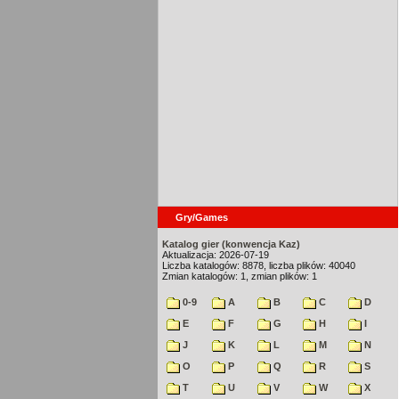
Gry/Games
Katalog gier (konwencja Kaz)
Aktualizacja: 2026-07-19
Liczba katalogów: 8878, liczba plików: 40040
Zmian katalogów: 1, zmian plików: 1
0-9
A
B
C
D
E
F
G
H
I
J
K
L
M
N
O
P
Q
R
S
T
U
V
W
X