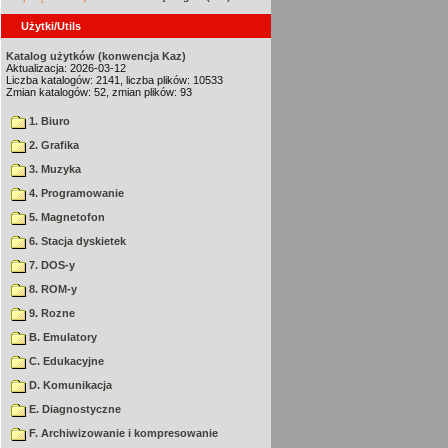
Użytki/Utils
Katalog użytków (konwencja Kaz)
Aktualizacja: 2026-03-12
Liczba katalogów: 2141, liczba plików: 10533
Zmian katalogów: 52, zmian plików: 93
1. Biuro
2. Grafika
3. Muzyka
4. Programowanie
5. Magnetofon
6. Stacja dyskietek
7. DOS-y
8. ROM-y
9. Rozne
B. Emulatory
C. Edukacyjne
D. Komunikacja
E. Diagnostyczne
F. Archiwizowanie i kompresowanie