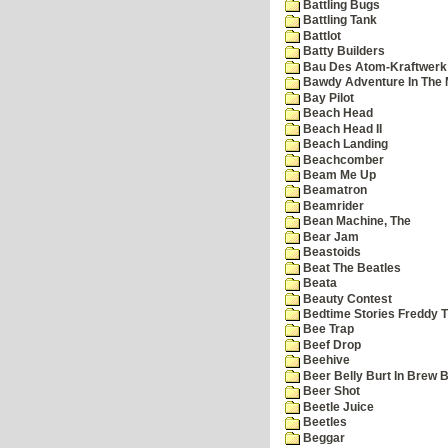
Battling Bugs
Battling Tank
Battlot
Batty Builders
Bau Des Atom-Kraftwerk
Bawdy Adventure In The 
Bay Pilot
Beach Head
Beach Head II
Beach Landing
Beachcomber
Beam Me Up
Beamatron
Beamrider
Bean Machine, The
Bear Jam
Beastoids
Beat The Beatles
Beata
Beauty Contest
Bedtime Stories Freddy Th
Bee Trap
Beef Drop
Beehive
Beer Belly Burt In Brew B
Beer Shot
Beetle Juice
Beetles
Beggar