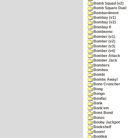
Bomb Squad (v2)
Bomb Square Duel
Bombardment
Bombay (v1)
Bombay (v2)
Bombay II
Bombeeno
Bomber (v1)
Bomber (v2)
Bomber (v3)
Bomber (v4)
Bomber Attack
Bomber Jack
Bombers
Bombex
Bombi
Bombs Away!
Bone Cruncher
Bong
Bongo
Bonifac
Bonk
Bonk'em
Bons Bond
Bonzo
Booby Jackpot
Bookshelf
Boom!
Bootleg