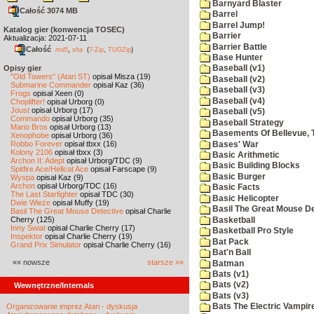
Barnyard Blaster
Całość 3074 MB
Barrel
Barrel Jump!
Katalog gier (konwencja TOSEC)
Barrier
Aktualizacja: 2021-07-11
Barrier Battle
Całość
,
md5
sha
(
7-Zip
,
TUGZip
)
Base Hunter
Opisy gier
Baseball (v1)
"Old Towers" (Atari ST)
opisał Misza (19)
Baseball (v2)
Submarine Commander
opisał Kaz (36)
Baseball (v3)
Frogs
opisał Xeen (0)
Baseball (v4)
Choplifter!
opisał Urborg (0)
Joust
opisał Urborg (17)
Baseball (v5)
Commando
opisał Urborg (35)
Baseball Strategy
Mario Bros
opisał Urborg (13)
Basements Of Bellevue, 
Xenophobe
opisał Urborg (36)
Robbo Forever
opisał tbxx (16)
Bases' War
Kolony 2106
opisał tbxx (3)
Basic Arithmetic
Archon II: Adept
opisał Urborg/TDC (9)
Basic Building Blocks
Spitfire Ace/Hellcat Ace
opisał Farscape (9)
Basic Burger
Wyspa
opisał Kaz (9)
Archon
opisał Urborg/TDC (16)
Basic Facts
The Last Starfighter
opisał TDC (30)
Basic Helicopter
Dwie Wieże
opisał Muffy (19)
Basil The Great Mouse De
Basil The Great Mouse Detective
opisał Charlie
Cherry (125)
Basketball
Inny Świat
opisał Charlie Cherry (17)
Basketball Pro Style
Inspektor
opisał Charlie Cherry (19)
Bat Pack
Grand Prix Simulator
opisał Charlie Cherry (16)
Bat'n Ball
«« nowsze
starsze »»
Batman
Bats (v1)
Bats (v2)
Wewnętrzne/Internals
Bats (v3)
Organizowanie imprez Atari - dyskusja
Bats The Electric Vampi