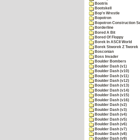
Bootris
Bootskell
Bop'n Wrestle
Bopotron
Bopotron Construction S
Borderline
Bored A Bit
Bored Of Floppy
Borek In ASCII World
Borek Stworek Z Tworek
Bosconian
Boss Invader
Boulder Bombers
Boulder Dash (v1)
Boulder Dash (v10)
Boulder Dash (v11)
Boulder Dash (v12)
Boulder Dash (v13)
Boulder Dash (v14)
Boulder Dash (v15)
Boulder Dash (v16)
Boulder Dash (v2)
Boulder Dash (v3)
Boulder Dash (v4)
Boulder Dash (v5)
Boulder Dash (v6)
Boulder Dash (v7)
Boulder Dash (v8)
Boulder Dash (v9)