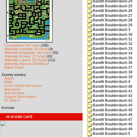
Bandit Boulderdash 24
Bandit Boulderdash 25
Bandit Boulderdash 26
Bandit Boulderdash 27
Bandit Boulderdash 28
Bandit Boulderdash 29
Bandit Boulderdash 3
Bandit Boulderdash 30
Bandit Boulderdash 31
Bandit Boulderdash 32
Czasopisma: 714 sztuk
(185)
Bandit Boulderdash 33
Materiały scenowe: 32 sztuki
(9)
Materiały książkowe: 141 sztuk
(55)
Bandit Boulderdash 34
Materiały firmowe: 27 sztuk
(20)
Bandit Boulderdash 35
Materiały o grach: 351 sztuk
(211)
Bandit Boulderdash 36
Spiżarnia Voya na Chomikuj.pl
Bajtek Redux
Bandit Boulderdash 37
Bandit Boulderdash 38
Zasoby wiedzy
Bandit Boulderdash 39
Atariki
Bandit Boulderdash 4
XWiki
Gury's Atari 8-bit Forever
Bandit Boulderdash 40
Atarimania
Bandit Boulderdash 41
Atari Archives
Bandit Boulderdash 42
Drygol's Retro Hacks
XL Search
Bandit Boulderdash 43
Bandit Boulderdash 44
Kontakt
Bandit Boulderdash 45
Bandit Boulderdash 46
HI SCORE CAFÉ
Bandit Boulderdash 47
Bandit Boulderdash 48
Bandit Boulderdash 49
Bandit Boulderdash 5