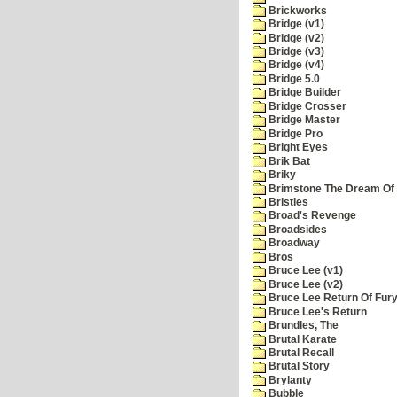
Brickworks
Bridge (v1)
Bridge (v2)
Bridge (v3)
Bridge (v4)
Bridge 5.0
Bridge Builder
Bridge Crosser
Bridge Master
Bridge Pro
Bright Eyes
Brik Bat
Briky
Brimstone The Dream Of
Bristles
Broad's Revenge
Broadsides
Broadway
Bros
Bruce Lee (v1)
Bruce Lee (v2)
Bruce Lee Return Of Fur
Bruce Lee's Return
Brundles, The
Brutal Karate
Brutal Recall
Brutal Story
Brylanty
Bubble