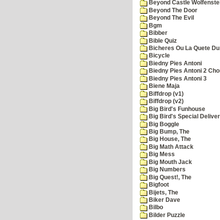
Beyond Castle Wolfenste
Beyond The Door
Beyond The Evil
Bgm
Bibber
Bible Quiz
Bicheres Ou La Quete Du
Bicycle
Biedny Pies Antoni
Biedny Pies Antoni 2 Cho
Biedny Pies Antoni 3
Biene Maja
Biffdrop (v1)
Biffdrop (v2)
Big Bird's Funhouse
Big Bird's Special Delive
Big Boggle
Big Bump, The
Big House, The
Big Math Attack
Big Mess
Big Mouth Jack
Big Numbers
Big Quest!, The
Bigfoot
Bijets, The
Biker Dave
Bilbo
Bilder Puzzle