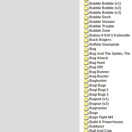
Bubble Bobble (v1)
Bubble Bobble (v2)
Bubble Bobble (v3)
Bubble Dash
Bubble Shooter
Bubble Trouble
Bubble Zone
Bubsy-0 Kitt'n Kaboodle
Buck Rogers
Buffalo Stampede
Bug
Bug And The Spider, The
Bug Attack
Bug Hunt
Bug Off!
Bug Runner
Bug-Buster
Bughunter
Bugi Bugi
Bugi Bugi 2
Bugi Bugi 3
Bugout (v1)
Bugout (v2)
Bugrunner
Bugs
Bugs Fight M4
Build A Powerhouse
Buldozer
Bull And Cow