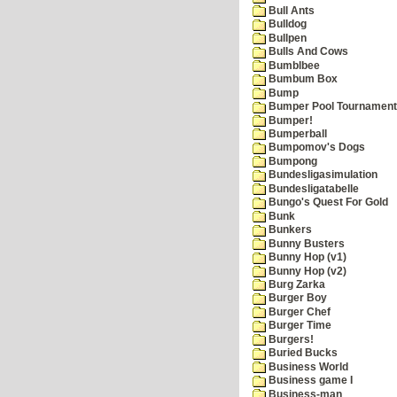
Bull Ants
Bulldog
Bullpen
Bulls And Cows
Bumblbee
Bumbum Box
Bump
Bumper Pool Tournament
Bumper!
Bumperball
Bumpomov's Dogs
Bumpong
Bundesligasimulation
Bundesligatabelle
Bungo's Quest For Gold
Bunk
Bunkers
Bunny Busters
Bunny Hop (v1)
Bunny Hop (v2)
Burg Zarka
Burger Boy
Burger Chef
Burger Time
Burgers!
Buried Bucks
Business World
Business game I
Business-man