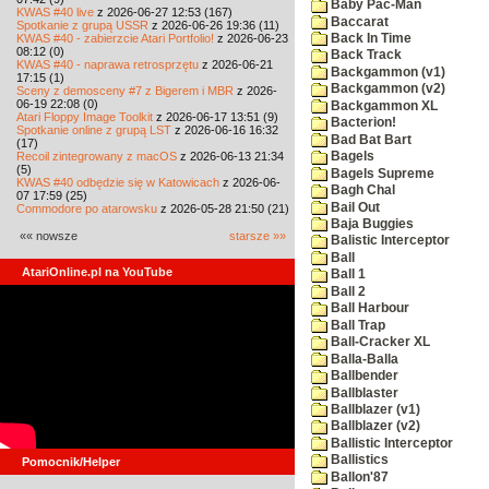
Baby Pac-Man
KWAS #40 live
z 2026-06-27 12:53 (167)
Baccarat
Spotkanie z grupą USSR
z 2026-06-26 19:36 (11)
KWAS #40 - zabierzcie Atari Portfolio!
z 2026-06-23
Back In Time
08:12 (0)
Back Track
KWAS #40 - naprawa retrosprzętu
z 2026-06-21
Backgammon (v1)
17:15 (1)
Backgammon (v2)
Sceny z demosceny #7 z Bigerem i MBR
z 2026-
06-19 22:08 (0)
Backgammon XL
Atari Floppy Image Toolkit
z 2026-06-17 13:51 (9)
Bacterion!
Spotkanie online z grupą LST
z 2026-06-16 16:32
Bad Bat Bart
(17)
Recoil zintegrowany z macOS
z 2026-06-13 21:34
Bagels
(5)
Bagels Supreme
KWAS #40 odbędzie się w Katowicach
z 2026-06-
Bagh Chal
07 17:59 (25)
Bail Out
Commodore po atarowsku
z 2026-05-28 21:50 (21)
Baja Buggies
«« nowsze
starsze »»
Balistic Interceptor
Ball
AtariOnline.pl na YouTube
Ball 1
Ball 2
Ball Harbour
Ball Trap
Ball-Cracker XL
Balla-Balla
Ballbender
Ballblaster
Ballblazer (v1)
Ballblazer (v2)
Ballistic Interceptor
Ballistics
Pomocnik/Helper
Ballon'87