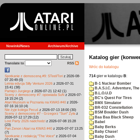
Nowinki/News
Archiwum/Archive
Katalog gier (konwe
Translate to
RSS
Wróc do katalogu
714
gier w katalogu
B
:
Spotkanie z demosceną #9: STeel/Tori
z 2026-08-
07 20:49 (0)
B-1 Nuclear Bomber
Letnia edycja Silly Venture 2026
z 2026-07-31
15:41 (38)
B.A.S.I.C. Adventure, The
Pamięci Jurgiego
z 2026-07-21 12:42 (1)
B.L.O.U.D
Sceny z demosceny #7: opowiada SuN
z 2026-07-
BC's Quest For Tires
19 15:24 (2)
Atari Muzeum w Poznaniu na KWAS #40
z 2026-
BMX Simulator
07-16 16:10 (4)
BR-032 Constellation
Nie żyje kolega Pecuś
z 2026-07-13 18:00 (30)
BSM Boulder Dash
Sceny z demosceny #7 - Grzegorz "Sun" Żyła
z
Baa Baa Black Sheep
2026-07-12 17:29 (12)
Lost Party 2026 nadchodzi
z 2026-07-08 15:28
Babel
(23)
Baby Berks
Pan Zenon i Atari na KWAS #40
z 2026-07-07 13:25
Baby Chase!
(7)
Spotkanie z redakcją "The Voice"
z 2026-07-04
Baby Dash
07:42 (9)