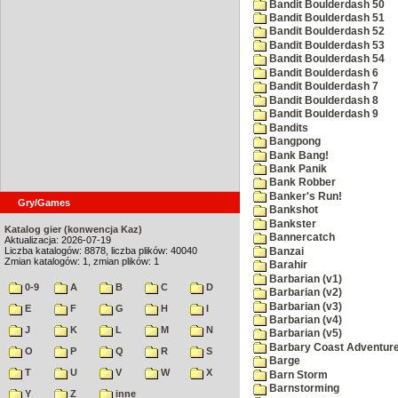
Bandit Boulderdash 50
Bandit Boulderdash 51
Bandit Boulderdash 52
Bandit Boulderdash 53
Bandit Boulderdash 54
Bandit Boulderdash 6
Bandit Boulderdash 7
Bandit Boulderdash 8
Bandit Boulderdash 9
Bandits
Bangpong
Bank Bang!
Bank Panik
Bank Robber
Banker's Run!
Gry/Games
Bankshot
Bankster
Katalog gier (konwencja Kaz)
Bannercatch
Aktualizacja: 2026-07-19
Liczba katalogów: 8878, liczba plików: 40040
Banzai
Zmian katalogów: 1, zmian plików: 1
Barahir
Barbarian (v1)
0-9
A
B
C
D
Barbarian (v2)
Barbarian (v3)
E
F
G
H
I
Barbarian (v4)
J
K
L
M
N
Barbarian (v5)
Barbary Coast Adventur
O
P
Q
R
S
Barge
T
U
V
W
X
Barn Storm
Barnstorming
Y
Z
inne