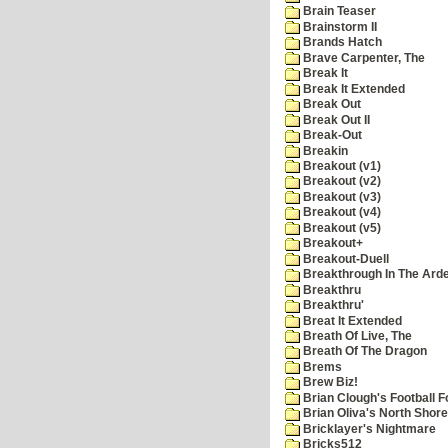
Brain Teaser
Brainstorm II
Brands Hatch
Brave Carpenter, The
Break It
Break It Extended
Break Out
Break Out II
Break-Out
Breakin
Breakout (v1)
Breakout (v2)
Breakout (v3)
Breakout (v4)
Breakout (v5)
Breakout+
Breakout-Duell
Breakthrough In The Ard
Breakthru
Breakthru'
Breat It Extended
Breath Of Live, The
Breath Of The Dragon
Brems
Brew Biz!
Brian Clough's Football F
Brian Oliva's North Shore
Bricklayer's Nightmare
Bricks512