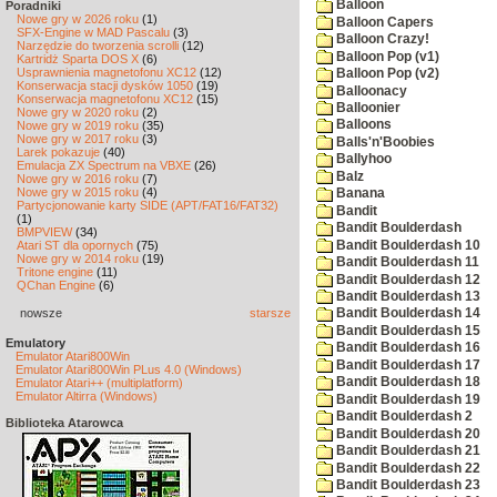
Balloon
Poradniki
Nowe gry w 2026 roku
(1)
Balloon Capers
SFX-Engine w MAD Pascalu
(3)
Balloon Crazy!
Narzędzie do tworzenia scrolli
(12)
Balloon Pop (v1)
Kartridż Sparta DOS X
(6)
Usprawnienia magnetofonu XC12
(12)
Balloon Pop (v2)
Konserwacja stacji dysków 1050
(19)
Balloonacy
Konserwacja magnetofonu XC12
(15)
Balloonier
Nowe gry w 2020 roku
(2)
Balloons
Nowe gry w 2019 roku
(35)
Nowe gry w 2017 roku
(3)
Balls'n'Boobies
Larek pokazuje
(40)
Ballyhoo
Emulacja ZX Spectrum na VBXE
(26)
Balz
Nowe gry w 2016 roku
(7)
Nowe gry w 2015 roku
(4)
Banana
Partycjonowanie karty SIDE (APT/FAT16/FAT32)
Bandit
(1)
Bandit Boulderdash
BMPVIEW
(34)
Bandit Boulderdash 10
Atari ST dla opornych
(75)
Nowe gry w 2014 roku
(19)
Bandit Boulderdash 11
Tritone engine
(11)
Bandit Boulderdash 12
QChan Engine
(6)
Bandit Boulderdash 13
nowsze
starsze
Bandit Boulderdash 14
Bandit Boulderdash 15
Emulatory
Bandit Boulderdash 16
Emulator Atari800Win
Bandit Boulderdash 17
Emulator Atari800Win PLus 4.0 (Windows)
Bandit Boulderdash 18
Emulator Atari++ (multiplatform)
Emulator Altirra (Windows)
Bandit Boulderdash 19
Bandit Boulderdash 2
Biblioteka Atarowca
Bandit Boulderdash 20
Bandit Boulderdash 21
Bandit Boulderdash 22
Bandit Boulderdash 23