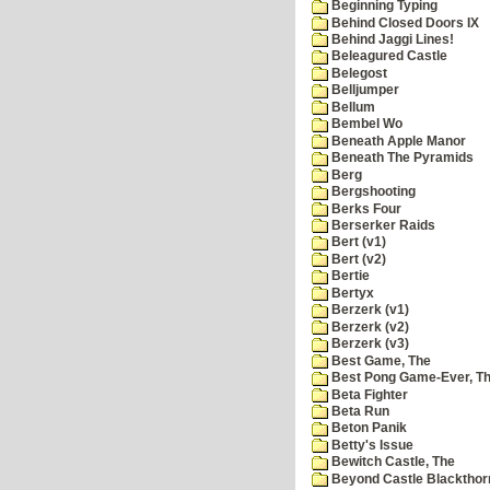
Beginning Typing
Behind Closed Doors IX
Behind Jaggi Lines!
Beleagured Castle
Belegost
Belljumper
Bellum
Bembel Wo
Beneath Apple Manor
Beneath The Pyramids
Berg
Bergshooting
Berks Four
Berserker Raids
Bert (v1)
Bert (v2)
Bertie
Bertyx
Berzerk (v1)
Berzerk (v2)
Berzerk (v3)
Best Game, The
Best Pong Game-Ever, T
Beta Fighter
Beta Run
Beton Panik
Betty's Issue
Bewitch Castle, The
Beyond Castle Blackthor