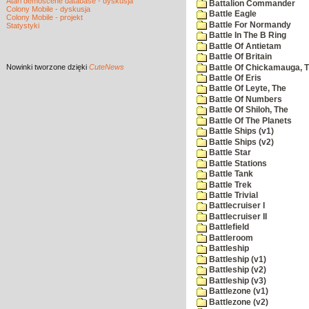
Atari demoscene database - dyskusja
Battalion Commander
Colony Mobile - dyskusja
Battle Eagle
Colony Mobile - projekt
Battle For Normandy
Statystyki
Battle In The B Ring
Battle Of Antietam
Battle Of Britain
Nowinki
tworzone dzięki
CuteNews
Battle Of Chickamauga, 
Battle Of Eris
Battle Of Leyte, The
Battle Of Numbers
Battle Of Shiloh, The
Battle Of The Planets
Battle Ships (v1)
Battle Ships (v2)
Battle Star
Battle Stations
Battle Tank
Battle Trek
Battle Trivial
Battlecruiser I
Battlecruiser II
Battlefield
Battleroom
Battleship
Battleship (v1)
Battleship (v2)
Battleship (v3)
Battlezone (v1)
Battlezone (v2)