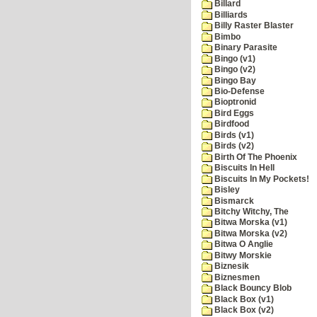
Billard
Billiards
Billy Raster Blaster
Bimbo
Binary Parasite
Bingo (v1)
Bingo (v2)
Bingo Bay
Bio-Defense
Bioptronid
Bird Eggs
Birdfood
Birds (v1)
Birds (v2)
Birth Of The Phoenix
Biscuits In Hell
Biscuits In My Pockets!
Bisley
Bismarck
Bitchy Witchy, The
Bitwa Morska (v1)
Bitwa Morska (v2)
Bitwa O Anglie
Bitwy Morskie
Biznesik
Biznesmen
Black Bouncy Blob
Black Box (v1)
Black Box (v2)