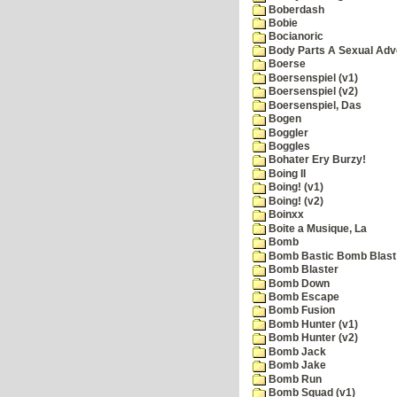
Boberdash
Bobie
Bocianoric
Body Parts A Sexual Adv
Boerse
Boersenspiel (v1)
Boersenspiel (v2)
Boersenspiel, Das
Bogen
Boggler
Boggles
Bohater Ery Burzy!
Boing II
Boing! (v1)
Boing! (v2)
Boinxx
Boite a Musique, La
Bomb
Bomb Bastic Bomb Blast 
Bomb Blaster
Bomb Down
Bomb Escape
Bomb Fusion
Bomb Hunter (v1)
Bomb Hunter (v2)
Bomb Jack
Bomb Jake
Bomb Run
Bomb Squad (v1)