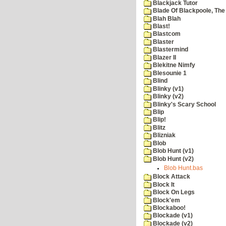
Blackjack Tutor
Blade Of Blackpoole, The
Blah Blah
Blast!
Blastcom
Blaster
Blastermind
Blazer II
Blekitne Nimfy
Blesounie 1
Blind
Blinky (v1)
Blinky (v2)
Blinky's Scary School
Blip
Blip!
Blitz
Blizniak
Blob
Blob Hunt (v1)
Blob Hunt (v2)
Blob Hunt.bas
Block Attack
Block It
Block On Legs
Block'em
Blockaboo!
Blockade (v1)
Blockade (v2)