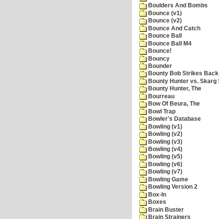
Boulders And Bombs
Bounce (v1)
Bounce (v2)
Bounce And Catch
Bounce Ball
Bounce Ball M4
Bounce!
Bouncy
Bounder
Bounty Bob Strikes Back
Bounty Hunter vs. Skarg S
Bounty Hunter, The
Bourreau
Bow Of Beura, The
Bowl Trap
Bowler's Database
Bowling (v1)
Bowling (v2)
Bowling (v3)
Bowling (v4)
Bowling (v5)
Bowling (v6)
Bowling (v7)
Bowling Game
Bowling Version 2
Box-In
Boxes
Brain Buster
Brain Strainers