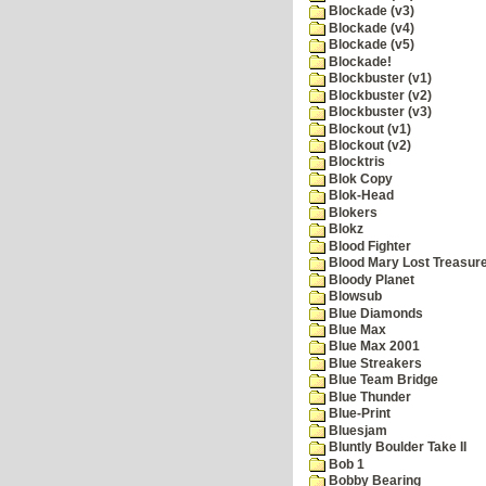
Blockade (v3)
Blockade (v4)
Blockade (v5)
Blockade!
Blockbuster (v1)
Blockbuster (v2)
Blockbuster (v3)
Blockout (v1)
Blockout (v2)
Blocktris
Blok Copy
Blok-Head
Blokers
Blokz
Blood Fighter
Blood Mary Lost Treasur
Bloody Planet
Blowsub
Blue Diamonds
Blue Max
Blue Max 2001
Blue Streakers
Blue Team Bridge
Blue Thunder
Blue-Print
Bluesjam
Bluntly Boulder Take II
Bob 1
Bobby Bearing