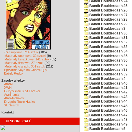
Bandit Boulderdash 24
Bandit Boulderdash 25
Bandit Boulderdash 26
Bandit Boulderdash 27
Bandit Boulderdash 28
Bandit Boulderdash 29
Bandit Boulderdash 3
Bandit Boulderdash 30
Bandit Boulderdash 31
Bandit Boulderdash 32
Bandit Boulderdash 33
Bandit Boulderdash 34
Czasopisma: 714 sztuk
(185)
Materiały scenowe: 32 sztuki
(9)
Bandit Boulderdash 35
Materiały książkowe: 141 sztuk
(55)
Bandit Boulderdash 36
Materiały firmowe: 27 sztuk
(20)
Bandit Boulderdash 37
Materiały o grach: 351 sztuk
(211)
Bandit Boulderdash 38
Spiżarnia Voya na Chomikuj.pl
Bajtek Redux
Bandit Boulderdash 39
Bandit Boulderdash 4
Zasoby wiedzy
Bandit Boulderdash 40
Atariki
XWiki
Bandit Boulderdash 41
Gury's Atari 8-bit Forever
Bandit Boulderdash 42
Atarimania
Bandit Boulderdash 43
Atari Archives
Bandit Boulderdash 44
Drygol's Retro Hacks
XL Search
Bandit Boulderdash 45
Bandit Boulderdash 46
Kontakt
Bandit Boulderdash 47
Bandit Boulderdash 48
HI SCORE CAFÉ
Bandit Boulderdash 49
Bandit Boulderdash 5