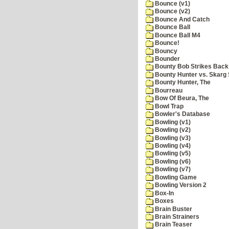
Bounce (v1)
Bounce (v2)
Bounce And Catch
Bounce Ball
Bounce Ball M4
Bounce!
Bouncy
Bounder
Bounty Bob Strikes Back
Bounty Hunter vs. Skarg S
Bounty Hunter, The
Bourreau
Bow Of Beura, The
Bowl Trap
Bowler's Database
Bowling (v1)
Bowling (v2)
Bowling (v3)
Bowling (v4)
Bowling (v5)
Bowling (v6)
Bowling (v7)
Bowling Game
Bowling Version 2
Box-In
Boxes
Brain Buster
Brain Strainers
Brain Teaser