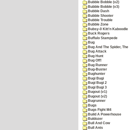
Bubble Bobble (v2)
Bubble Bobble (v3)
Bubble Dash
Bubble Shooter
Bubble Trouble
Bubble Zone
Bubsy-0 Kitt'n Kaboodle
Buck Rogers
Buffalo Stampede
Bug
Bug And The Spider, The
Bug Attack
Bug Hunt
Bug Off!
Bug Runner
Bug-Buster
Bughunter
Bugi Bugi
Bugi Bugi 2
Bugi Bugi 3
Bugout (v1)
Bugout (v2)
Bugrunner
Bugs
Bugs Fight M4
Build A Powerhouse
Buldozer
Bull And Cow
Bull Ants