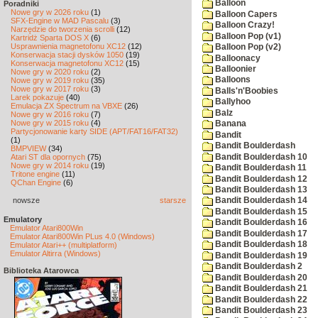
Balloon
Poradniki
Nowe gry w 2026 roku
(1)
Balloon Capers
SFX-Engine w MAD Pascalu
(3)
Balloon Crazy!
Narzędzie do tworzenia scrolli
(12)
Balloon Pop (v1)
Kartridż Sparta DOS X
(6)
Usprawnienia magnetofonu XC12
(12)
Balloon Pop (v2)
Konserwacja stacji dysków 1050
(19)
Balloonacy
Konserwacja magnetofonu XC12
(15)
Balloonier
Nowe gry w 2020 roku
(2)
Balloons
Nowe gry w 2019 roku
(35)
Nowe gry w 2017 roku
(3)
Balls'n'Boobies
Larek pokazuje
(40)
Ballyhoo
Emulacja ZX Spectrum na VBXE
(26)
Balz
Nowe gry w 2016 roku
(7)
Nowe gry w 2015 roku
(4)
Banana
Partycjonowanie karty SIDE (APT/FAT16/FAT32)
Bandit
(1)
Bandit Boulderdash
BMPVIEW
(34)
Bandit Boulderdash 10
Atari ST dla opornych
(75)
Nowe gry w 2014 roku
(19)
Bandit Boulderdash 11
Tritone engine
(11)
Bandit Boulderdash 12
QChan Engine
(6)
Bandit Boulderdash 13
nowsze
starsze
Bandit Boulderdash 14
Bandit Boulderdash 15
Emulatory
Bandit Boulderdash 16
Emulator Atari800Win
Bandit Boulderdash 17
Emulator Atari800Win PLus 4.0 (Windows)
Bandit Boulderdash 18
Emulator Atari++ (multiplatform)
Emulator Altirra (Windows)
Bandit Boulderdash 19
Bandit Boulderdash 2
Biblioteka Atarowca
Bandit Boulderdash 20
Bandit Boulderdash 21
Bandit Boulderdash 22
Bandit Boulderdash 23