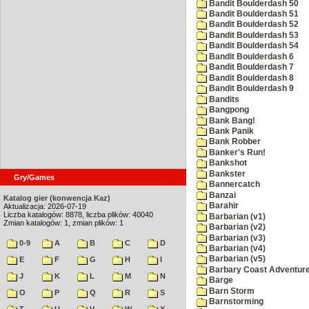
Bandit Boulderdash 50
Bandit Boulderdash 51
Bandit Boulderdash 52
Bandit Boulderdash 53
Bandit Boulderdash 54
Bandit Boulderdash 6
Bandit Boulderdash 7
Bandit Boulderdash 8
Bandit Boulderdash 9
Bandits
Bangpong
Bank Bang!
Bank Panik
Bank Robber
Banker's Run!
Bankshot
Bankster
Gry/Games
Bannercatch
Banzai
Katalog gier (konwencja Kaz)
Barahir
Aktualizacja: 2026-07-19
Liczba katalogów: 8878, liczba plików: 40040
Barbarian (v1)
Zmian katalogów: 1, zmian plików: 1
Barbarian (v2)
Barbarian (v3)
0-9
A
B
C
D
Barbarian (v4)
Barbarian (v5)
E
F
G
H
I
Barbary Coast Adventur
J
K
L
M
N
Barge
Barn Storm
O
P
Q
R
S
Barnstorming