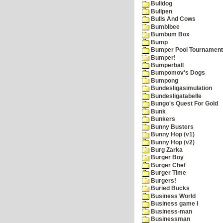
Bulldog
Bullpen
Bulls And Cows
Bumblbee
Bumbum Box
Bump
Bumper Pool Tournament
Bumper!
Bumperball
Bumpomov's Dogs
Bumpong
Bundesligasimulation
Bundesligatabelle
Bungo's Quest For Gold
Bunk
Bunkers
Bunny Busters
Bunny Hop (v1)
Bunny Hop (v2)
Burg Zarka
Burger Boy
Burger Chef
Burger Time
Burgers!
Buried Bucks
Business World
Business game I
Business-man
Businessman