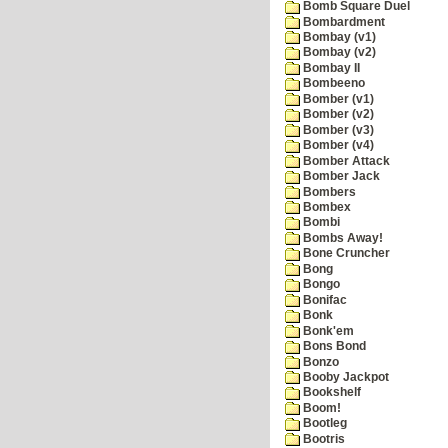
Bomb Square Duel
Bombardment
Bombay (v1)
Bombay (v2)
Bombay II
Bombeeno
Bomber (v1)
Bomber (v2)
Bomber (v3)
Bomber (v4)
Bomber Attack
Bomber Jack
Bombers
Bombex
Bombi
Bombs Away!
Bone Cruncher
Bong
Bongo
Bonifac
Bonk
Bonk'em
Bons Bond
Bonzo
Booby Jackpot
Bookshelf
Boom!
Bootleg
Bootris