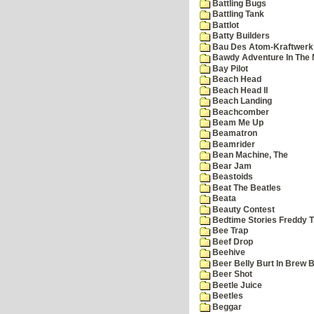
Battling Bugs
Battling Tank
Battlot
Batty Builders
Bau Des Atom-Kraftwerk
Bawdy Adventure In The 
Bay Pilot
Beach Head
Beach Head II
Beach Landing
Beachcomber
Beam Me Up
Beamatron
Beamrider
Bean Machine, The
Bear Jam
Beastoids
Beat The Beatles
Beata
Beauty Contest
Bedtime Stories Freddy Th
Bee Trap
Beef Drop
Beehive
Beer Belly Burt In Brew B
Beer Shot
Beetle Juice
Beetles
Beggar