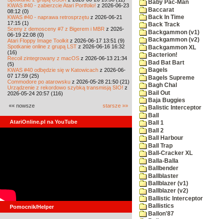
Baby Pac-Man
KWAS #40 - zabierzcie Atari Portfolio!
z 2026-06-23
Baccarat
08:12 (0)
KWAS #40 - naprawa retrosprzętu
z 2026-06-21
Back In Time
17:15 (1)
Back Track
Sceny z demosceny #7 z Bigerem i MBR
z 2026-
Backgammon (v1)
06-19 22:08 (0)
Backgammon (v2)
Atari Floppy Image Toolkit
z 2026-06-17 13:51 (9)
Spotkanie online z grupą LST
z 2026-06-16 16:32
Backgammon XL
(16)
Bacterion!
Recoil zintegrowany z macOS
z 2026-06-13 21:34
Bad Bat Bart
(5)
KWAS #40 odbędzie się w Katowicach
z 2026-06-
Bagels
07 17:59 (25)
Bagels Supreme
Commodore po atarowsku
z 2026-05-28 21:50 (21)
Bagh Chal
Urządzenie z rekordowo szybką transmisją SIO!
z
Bail Out
2026-05-24 20:57 (116)
Baja Buggies
«« nowsze
starsze »»
Balistic Interceptor
Ball
AtariOnline.pl na YouTube
Ball 1
Ball 2
Ball Harbour
Ball Trap
Ball-Cracker XL
Balla-Balla
Ballbender
Ballblaster
Ballblazer (v1)
Ballblazer (v2)
Ballistic Interceptor
Ballistics
Pomocnik/Helper
Ballon'87