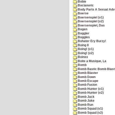
Bobie
Bocianoric
Body Parts A Sexual Adv
Boerse
Boersenspiel (v1)
Boersenspiel (v2)
Boersenspiel, Das
Bogen
Boggler
Boggles
Bohater Ery Burzy!
Boing II
Boing! (v1)
Boing! (v2)
Boinxx
Boite a Musique, La
Bomb
Bomb Bastic Bomb Blast 
Bomb Blaster
Bomb Down
Bomb Escape
Bomb Fusion
Bomb Hunter (v1)
Bomb Hunter (v2)
Bomb Jack
Bomb Jake
Bomb Run
Bomb Squad (v1)
Bomb Squad (v2)