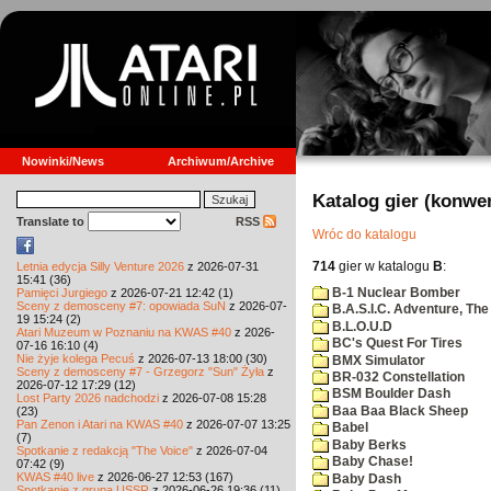
Nowinki/News
Archiwum/Archive
Katalog gier (konwe
Translate to
RSS
Wróc do katalogu
714
gier w katalogu
B
:
Letnia edycja Silly Venture 2026
z 2026-07-31
15:41 (36)
B-1 Nuclear Bomber
Pamięci Jurgiego
z 2026-07-21 12:42 (1)
Sceny z demosceny #7: opowiada SuN
z 2026-07-
B.A.S.I.C. Adventure, The
19 15:24 (2)
B.L.O.U.D
Atari Muzeum w Poznaniu na KWAS #40
z 2026-
BC's Quest For Tires
07-16 16:10 (4)
Nie żyje kolega Pecuś
z 2026-07-13 18:00 (30)
BMX Simulator
Sceny z demosceny #7 - Grzegorz "Sun" Żyła
z
BR-032 Constellation
2026-07-12 17:29 (12)
BSM Boulder Dash
Lost Party 2026 nadchodzi
z 2026-07-08 15:28
Baa Baa Black Sheep
(23)
Pan Zenon i Atari na KWAS #40
z 2026-07-07 13:25
Babel
(7)
Baby Berks
Spotkanie z redakcją "The Voice"
z 2026-07-04
Baby Chase!
07:42 (9)
KWAS #40 live
z 2026-06-27 12:53 (167)
Baby Dash
Spotkanie z grupą USSR
z 2026-06-26 19:36 (11)