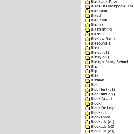
Blackjack Tutor
Blade Of Blackpoole, The
Blah Blah
Blast!
Blastcom
Blaster
Blastermind
Blazer II
Blekitne Nimfy
Blesounie 1
Blind
Blinky (v1)
Blinky (v2)
Blinky's Scary School
Blip
Blip!
Blitz
Blizniak
Blob
Blob Hunt (v1)
Blob Hunt (v2)
Block Attack
Block It
Block On Legs
Block'em
Blockaboo!
Blockade (v1)
Blockade (v2)
Blockade (v3)