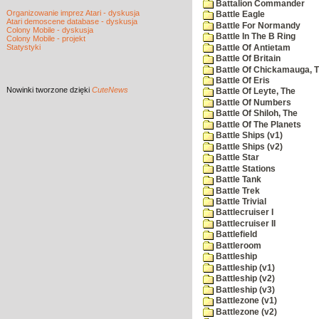
Battalion Commander
Organizowanie imprez Atari - dyskusja
Battle Eagle
Atari demoscene database - dyskusja
Battle For Normandy
Colony Mobile - dyskusja
Battle In The B Ring
Colony Mobile - projekt
Statystyki
Battle Of Antietam
Battle Of Britain
Battle Of Chickamauga, 
Battle Of Eris
Nowinki
tworzone dzięki
CuteNews
Battle Of Leyte, The
Battle Of Numbers
Battle Of Shiloh, The
Battle Of The Planets
Battle Ships (v1)
Battle Ships (v2)
Battle Star
Battle Stations
Battle Tank
Battle Trek
Battle Trivial
Battlecruiser I
Battlecruiser II
Battlefield
Battleroom
Battleship
Battleship (v1)
Battleship (v2)
Battleship (v3)
Battlezone (v1)
Battlezone (v2)