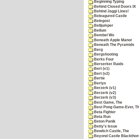
Beginning Typing
Behind Closed Doors IX
Behind Jaggi Lines!
Beleagured Castle
Belegost
Belljumper
Bellum
Bembel Wo
Beneath Apple Manor
Beneath The Pyramids
Berg
Bergshooting
Berks Four
Berserker Raids
Bert (v1)
Bert (v2)
Bertie
Bertyx
Berzerk (v1)
Berzerk (v2)
Berzerk (v3)
Best Game, The
Best Pong Game-Ever, T
Beta Fighter
Beta Run
Beton Panik
Betty's Issue
Bewitch Castle, The
Beyond Castle Blackthor