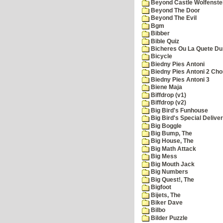
Beyond Castle Wolfenste
Beyond The Door
Beyond The Evil
Bgm
Bibber
Bible Quiz
Bicheres Ou La Quete Du
Bicycle
Biedny Pies Antoni
Biedny Pies Antoni 2 Cho
Biedny Pies Antoni 3
Biene Maja
Biffdrop (v1)
Biffdrop (v2)
Big Bird's Funhouse
Big Bird's Special Delive
Big Boggle
Big Bump, The
Big House, The
Big Math Attack
Big Mess
Big Mouth Jack
Big Numbers
Big Quest!, The
Bigfoot
Bijets, The
Biker Dave
Bilbo
Bilder Puzzle