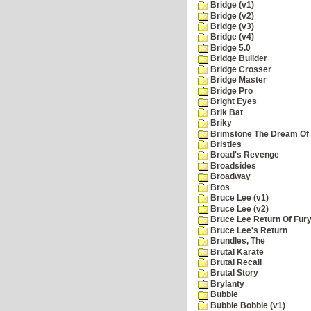
Bridge (v1)
Bridge (v2)
Bridge (v3)
Bridge (v4)
Bridge 5.0
Bridge Builder
Bridge Crosser
Bridge Master
Bridge Pro
Bright Eyes
Brik Bat
Briky
Brimstone The Dream Of
Bristles
Broad's Revenge
Broadsides
Broadway
Bros
Bruce Lee (v1)
Bruce Lee (v2)
Bruce Lee Return Of Fur
Bruce Lee's Return
Brundles, The
Brutal Karate
Brutal Recall
Brutal Story
Brylanty
Bubble
Bubble Bobble (v1)