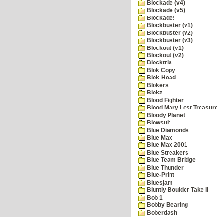
Blockade (v4)
Blockade (v5)
Blockade!
Blockbuster (v1)
Blockbuster (v2)
Blockbuster (v3)
Blockout (v1)
Blockout (v2)
Blocktris
Blok Copy
Blok-Head
Blokers
Blokz
Blood Fighter
Blood Mary Lost Treasur
Bloody Planet
Blowsub
Blue Diamonds
Blue Max
Blue Max 2001
Blue Streakers
Blue Team Bridge
Blue Thunder
Blue-Print
Bluesjam
Bluntly Boulder Take II
Bob 1
Bobby Bearing
Boberdash