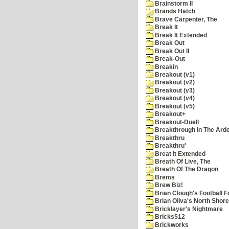
Brainstorm II
Brands Hatch
Brave Carpenter, The
Break It
Break It Extended
Break Out
Break Out II
Break-Out
Breakin
Breakout (v1)
Breakout (v2)
Breakout (v3)
Breakout (v4)
Breakout (v5)
Breakout+
Breakout-Duell
Breakthrough In The Ard
Breakthru
Breakthru'
Breat It Extended
Breath Of Live, The
Breath Of The Dragon
Brems
Brew Biz!
Brian Clough's Football F
Brian Oliva's North Shore
Bricklayer's Nightmare
Bricks512
Brickworks