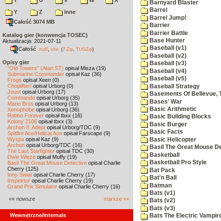
T
U
V
W
X
Barnyard Blaster
Barrel
Y
Z
inne
Barrel Jump!
Całość 3074 MB
Barrier
Barrier Battle
Katalog gier (konwencja TOSEC)
Base Hunter
Aktualizacja: 2021-07-11
Baseball (v1)
Całość
,
md5
sha
(
7-Zip
,
TUGZip
)
Baseball (v2)
Opisy gier
Baseball (v3)
"Old Towers" (Atari ST)
opisał Misza (19)
Baseball (v4)
Submarine Commander
opisał Kaz (36)
Baseball (v5)
Frogs
opisał Xeen (0)
Choplifter!
opisał Urborg (0)
Baseball Strategy
Joust
opisał Urborg (17)
Basements Of Bellevue, 
Commando
opisał Urborg (35)
Bases' War
Mario Bros
opisał Urborg (13)
Basic Arithmetic
Xenophobe
opisał Urborg (36)
Robbo Forever
opisał tbxx (16)
Basic Building Blocks
Kolony 2106
opisał tbxx (3)
Basic Burger
Archon II: Adept
opisał Urborg/TDC (9)
Basic Facts
Spitfire Ace/Hellcat Ace
opisał Farscape (9)
Wyspa
opisał Kaz (9)
Basic Helicopter
Archon
opisał Urborg/TDC (16)
Basil The Great Mouse De
The Last Starfighter
opisał TDC (30)
Basketball
Dwie Wieże
opisał Muffy (19)
Basketball Pro Style
Basil The Great Mouse Detective
opisał Charlie
Cherry (125)
Bat Pack
Inny Świat
opisał Charlie Cherry (17)
Bat'n Ball
Inspektor
opisał Charlie Cherry (19)
Batman
Grand Prix Simulator
opisał Charlie Cherry (16)
Bats (v1)
«« nowsze
starsze »»
Bats (v2)
Bats (v3)
Wewnętrzne/Internals
Bats The Electric Vampi