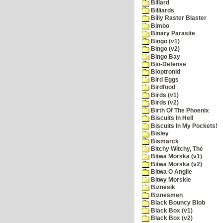
Billard
Billiards
Billy Raster Blaster
Bimbo
Binary Parasite
Bingo (v1)
Bingo (v2)
Bingo Bay
Bio-Defense
Bioptronid
Bird Eggs
Birdfood
Birds (v1)
Birds (v2)
Birth Of The Phoenix
Biscuits In Hell
Biscuits In My Pockets!
Bisley
Bismarck
Bitchy Witchy, The
Bitwa Morska (v1)
Bitwa Morska (v2)
Bitwa O Anglie
Bitwy Morskie
Biznesik
Biznesmen
Black Bouncy Blob
Black Box (v1)
Black Box (v2)