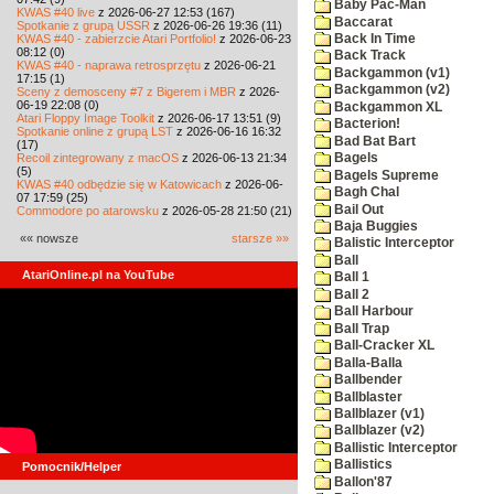
Baby Pac-Man
KWAS #40 live
z 2026-06-27 12:53 (167)
Baccarat
Spotkanie z grupą USSR
z 2026-06-26 19:36 (11)
KWAS #40 - zabierzcie Atari Portfolio!
z 2026-06-23
Back In Time
08:12 (0)
Back Track
KWAS #40 - naprawa retrosprzętu
z 2026-06-21
Backgammon (v1)
17:15 (1)
Backgammon (v2)
Sceny z demosceny #7 z Bigerem i MBR
z 2026-
06-19 22:08 (0)
Backgammon XL
Atari Floppy Image Toolkit
z 2026-06-17 13:51 (9)
Bacterion!
Spotkanie online z grupą LST
z 2026-06-16 16:32
Bad Bat Bart
(17)
Recoil zintegrowany z macOS
z 2026-06-13 21:34
Bagels
(5)
Bagels Supreme
KWAS #40 odbędzie się w Katowicach
z 2026-06-
Bagh Chal
07 17:59 (25)
Bail Out
Commodore po atarowsku
z 2026-05-28 21:50 (21)
Baja Buggies
«« nowsze
starsze »»
Balistic Interceptor
Ball
AtariOnline.pl na YouTube
Ball 1
Ball 2
Ball Harbour
Ball Trap
Ball-Cracker XL
Balla-Balla
Ballbender
Ballblaster
Ballblazer (v1)
Ballblazer (v2)
Ballistic Interceptor
Ballistics
Pomocnik/Helper
Ballon'87