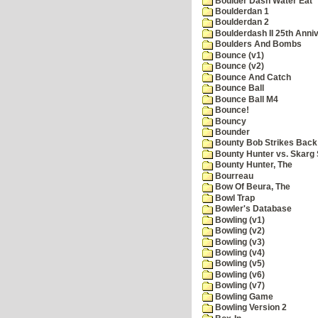
Boulder Dash Water Eat
Boulderdan 1
Boulderdan 2
Boulderdash II 25th Anni
Boulders And Bombs
Bounce (v1)
Bounce (v2)
Bounce And Catch
Bounce Ball
Bounce Ball M4
Bounce!
Bouncy
Bounder
Bounty Bob Strikes Back
Bounty Hunter vs. Skarg S
Bounty Hunter, The
Bourreau
Bow Of Beura, The
Bowl Trap
Bowler's Database
Bowling (v1)
Bowling (v2)
Bowling (v3)
Bowling (v4)
Bowling (v5)
Bowling (v6)
Bowling (v7)
Bowling Game
Bowling Version 2