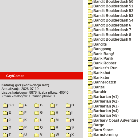
Bandit Boulderdash 50
Bandit Boulderdash 51
Bandit Boulderdash 52
Bandit Boulderdash 53
Bandit Boulderdash 54
Bandit Boulderdash 6
Bandit Boulderdash 7
Bandit Boulderdash 8
Bandit Boulderdash 9
Bandits
Bangpong
Bank Bang!
Bank Panik
Bank Robber
Banker's Run!
Bankshot
Gry/Games
Bankster
Bannercatch
Katalog gier (konwencja Kaz)
Banzai
Aktualizacja: 2026-07-19
Barahir
Liczba katalogów: 8878, liczba plików: 40040
Zmian katalogów: 1, zmian plików: 1
Barbarian (v1)
Barbarian (v2)
0-9
A
B
C
D
Barbarian (v3)
Barbarian (v4)
E
F
G
H
I
Barbarian (v5)
J
K
L
M
N
Barbary Coast Adventur
Barge
O
P
Q
R
S
Barn Storm
T
U
V
W
X
Barnstorming