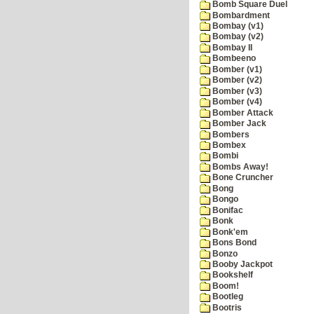
Bomb Square Duel
Bombardment
Bombay (v1)
Bombay (v2)
Bombay II
Bombeeno
Bomber (v1)
Bomber (v2)
Bomber (v3)
Bomber (v4)
Bomber Attack
Bomber Jack
Bombers
Bombex
Bombi
Bombs Away!
Bone Cruncher
Bong
Bongo
Bonifac
Bonk
Bonk'em
Bons Bond
Bonzo
Booby Jackpot
Bookshelf
Boom!
Bootleg
Bootris