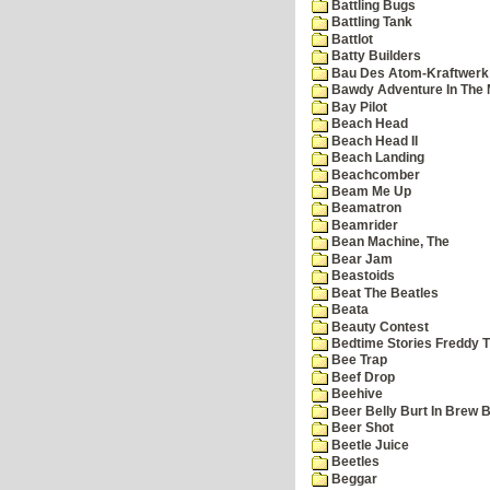
Battling Bugs
Battling Tank
Battlot
Batty Builders
Bau Des Atom-Kraftwerk
Bawdy Adventure In The 
Bay Pilot
Beach Head
Beach Head II
Beach Landing
Beachcomber
Beam Me Up
Beamatron
Beamrider
Bean Machine, The
Bear Jam
Beastoids
Beat The Beatles
Beata
Beauty Contest
Bedtime Stories Freddy Th
Bee Trap
Beef Drop
Beehive
Beer Belly Burt In Brew B
Beer Shot
Beetle Juice
Beetles
Beggar