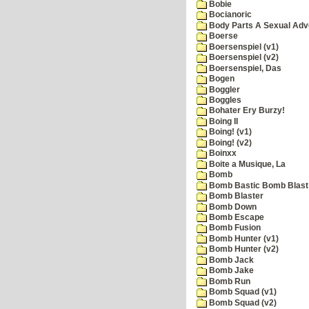
Bobie
Bocianoric
Body Parts A Sexual Adv
Boerse
Boersenspiel (v1)
Boersenspiel (v2)
Boersenspiel, Das
Bogen
Boggler
Boggles
Bohater Ery Burzy!
Boing II
Boing! (v1)
Boing! (v2)
Boinxx
Boite a Musique, La
Bomb
Bomb Bastic Bomb Blast 
Bomb Blaster
Bomb Down
Bomb Escape
Bomb Fusion
Bomb Hunter (v1)
Bomb Hunter (v2)
Bomb Jack
Bomb Jake
Bomb Run
Bomb Squad (v1)
Bomb Squad (v2)