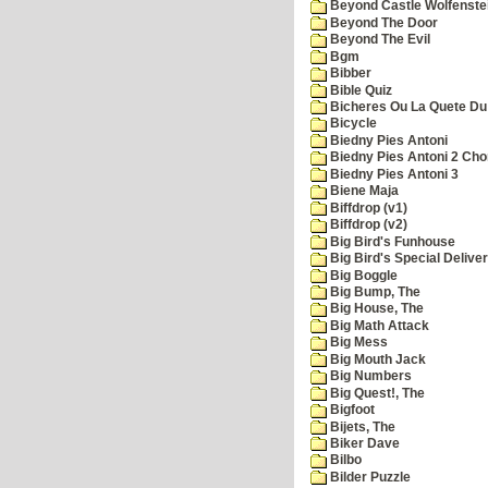
Beyond Castle Wolfenste
Beyond The Door
Beyond The Evil
Bgm
Bibber
Bible Quiz
Bicheres Ou La Quete Du
Bicycle
Biedny Pies Antoni
Biedny Pies Antoni 2 Cho
Biedny Pies Antoni 3
Biene Maja
Biffdrop (v1)
Biffdrop (v2)
Big Bird's Funhouse
Big Bird's Special Delive
Big Boggle
Big Bump, The
Big House, The
Big Math Attack
Big Mess
Big Mouth Jack
Big Numbers
Big Quest!, The
Bigfoot
Bijets, The
Biker Dave
Bilbo
Bilder Puzzle