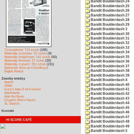
Bandit Boulderdash 24
Bandit Boulderdash 25
Bandit Boulderdash 26
Bandit Boulderdash 27
Bandit Boulderdash 28
Bandit Boulderdash 29
Bandit Boulderdash 3
Bandit Boulderdash 30
Bandit Boulderdash 31
Bandit Boulderdash 32
Bandit Boulderdash 33
Czasopisma: 714 sztuk
(185)
Bandit Boulderdash 34
Materiały scenowe: 32 sztuki
(9)
Bandit Boulderdash 35
Materiały książkowe: 141 sztuk
(55)
Materiały firmowe: 27 sztuk
(20)
Bandit Boulderdash 36
Materiały o grach: 351 sztuk
(211)
Bandit Boulderdash 37
Spiżarnia Voya na Chomikuj.pl
Bandit Boulderdash 38
Bajtek Redux
Bandit Boulderdash 39
Zasoby wiedzy
Bandit Boulderdash 4
Atariki
Bandit Boulderdash 40
XWiki
Gury's Atari 8-bit Forever
Bandit Boulderdash 41
Atarimania
Bandit Boulderdash 42
Atari Archives
Bandit Boulderdash 43
Drygol's Retro Hacks
Bandit Boulderdash 44
XL Search
Bandit Boulderdash 45
Kontakt
Bandit Boulderdash 46
Bandit Boulderdash 47
HI SCORE CAFÉ
Bandit Boulderdash 48
Bandit Boulderdash 49
Bandit Boulderdash 5