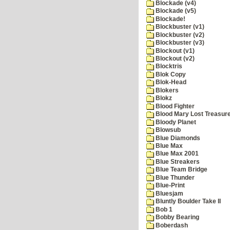
Blockade (v4)
Blockade (v5)
Blockade!
Blockbuster (v1)
Blockbuster (v2)
Blockbuster (v3)
Blockout (v1)
Blockout (v2)
Blocktris
Blok Copy
Blok-Head
Blokers
Blokz
Blood Fighter
Blood Mary Lost Treasur
Bloody Planet
Blowsub
Blue Diamonds
Blue Max
Blue Max 2001
Blue Streakers
Blue Team Bridge
Blue Thunder
Blue-Print
Bluesjam
Bluntly Boulder Take II
Bob 1
Bobby Bearing
Boberdash