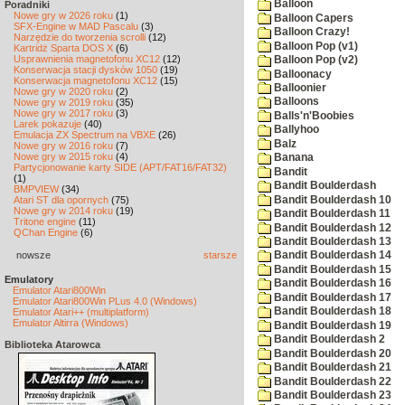
Balloon
Poradniki
Nowe gry w 2026 roku
(1)
Balloon Capers
SFX-Engine w MAD Pascalu
(3)
Balloon Crazy!
Narzędzie do tworzenia scrolli
(12)
Balloon Pop (v1)
Kartridż Sparta DOS X
(6)
Usprawnienia magnetofonu XC12
(12)
Balloon Pop (v2)
Konserwacja stacji dysków 1050
(19)
Balloonacy
Konserwacja magnetofonu XC12
(15)
Balloonier
Nowe gry w 2020 roku
(2)
Balloons
Nowe gry w 2019 roku
(35)
Nowe gry w 2017 roku
(3)
Balls'n'Boobies
Larek pokazuje
(40)
Ballyhoo
Emulacja ZX Spectrum na VBXE
(26)
Balz
Nowe gry w 2016 roku
(7)
Nowe gry w 2015 roku
(4)
Banana
Partycjonowanie karty SIDE (APT/FAT16/FAT32)
Bandit
(1)
Bandit Boulderdash
BMPVIEW
(34)
Bandit Boulderdash 10
Atari ST dla opornych
(75)
Nowe gry w 2014 roku
(19)
Bandit Boulderdash 11
Tritone engine
(11)
Bandit Boulderdash 12
QChan Engine
(6)
Bandit Boulderdash 13
nowsze
starsze
Bandit Boulderdash 14
Bandit Boulderdash 15
Emulatory
Bandit Boulderdash 16
Emulator Atari800Win
Bandit Boulderdash 17
Emulator Atari800Win PLus 4.0 (Windows)
Bandit Boulderdash 18
Emulator Atari++ (multiplatform)
Emulator Altirra (Windows)
Bandit Boulderdash 19
Bandit Boulderdash 2
Biblioteka Atarowca
Bandit Boulderdash 20
Bandit Boulderdash 21
Bandit Boulderdash 22
Bandit Boulderdash 23