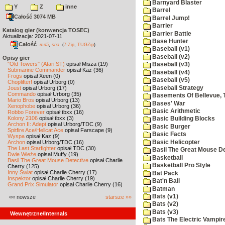
Barnyard Blaster
Y
Z
inne
Barrel
Całość 3074 MB
Barrel Jump!
Barrier
Katalog gier (konwencja TOSEC)
Barrier Battle
Aktualizacja: 2021-07-11
Base Hunter
Całość
,
md5
sha
(
7-Zip
,
TUGZip
)
Baseball (v1)
Baseball (v2)
Opisy gier
"Old Towers" (Atari ST)
opisał Misza (19)
Baseball (v3)
Submarine Commander
opisał Kaz (36)
Baseball (v4)
Frogs
opisał Xeen (0)
Baseball (v5)
Choplifter!
opisał Urborg (0)
Baseball Strategy
Joust
opisał Urborg (17)
Commando
opisał Urborg (35)
Basements Of Bellevue, 
Mario Bros
opisał Urborg (13)
Bases' War
Xenophobe
opisał Urborg (36)
Basic Arithmetic
Robbo Forever
opisał tbxx (16)
Kolony 2106
opisał tbxx (3)
Basic Building Blocks
Archon II: Adept
opisał Urborg/TDC (9)
Basic Burger
Spitfire Ace/Hellcat Ace
opisał Farscape (9)
Basic Facts
Wyspa
opisał Kaz (9)
Basic Helicopter
Archon
opisał Urborg/TDC (16)
The Last Starfighter
opisał TDC (30)
Basil The Great Mouse De
Dwie Wieże
opisał Muffy (19)
Basketball
Basil The Great Mouse Detective
opisał Charlie
Basketball Pro Style
Cherry (125)
Inny Świat
opisał Charlie Cherry (17)
Bat Pack
Inspektor
opisał Charlie Cherry (19)
Bat'n Ball
Grand Prix Simulator
opisał Charlie Cherry (16)
Batman
Bats (v1)
«« nowsze
starsze »»
Bats (v2)
Bats (v3)
Wewnętrzne/Internals
Bats The Electric Vampi