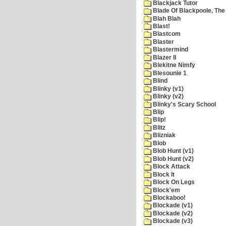
Blackjack Tutor
Blade Of Blackpoole, The
Blah Blah
Blast!
Blastcom
Blaster
Blastermind
Blazer II
Blekitne Nimfy
Blesounie 1
Blind
Blinky (v1)
Blinky (v2)
Blinky's Scary School
Blip
Blip!
Blitz
Blizniak
Blob
Blob Hunt (v1)
Blob Hunt (v2)
Block Attack
Block It
Block On Legs
Block'em
Blockaboo!
Blockade (v1)
Blockade (v2)
Blockade (v3)