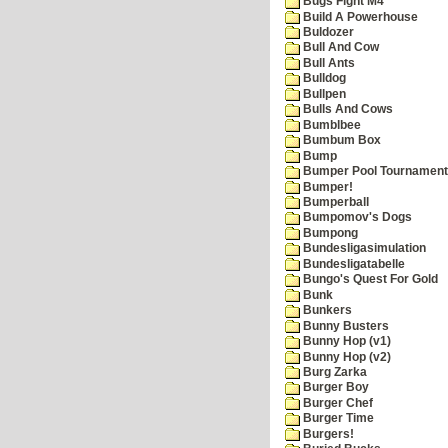
Bugs Fight M4
Build A Powerhouse
Buldozer
Bull And Cow
Bull Ants
Bulldog
Bullpen
Bulls And Cows
Bumblbee
Bumbum Box
Bump
Bumper Pool Tournament
Bumper!
Bumperball
Bumpomov's Dogs
Bumpong
Bundesligasimulation
Bundesligatabelle
Bungo's Quest For Gold
Bunk
Bunkers
Bunny Busters
Bunny Hop (v1)
Bunny Hop (v2)
Burg Zarka
Burger Boy
Burger Chef
Burger Time
Burgers!