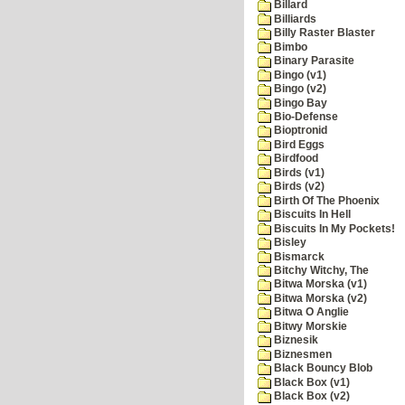
Billard
Billiards
Billy Raster Blaster
Bimbo
Binary Parasite
Bingo (v1)
Bingo (v2)
Bingo Bay
Bio-Defense
Bioptronid
Bird Eggs
Birdfood
Birds (v1)
Birds (v2)
Birth Of The Phoenix
Biscuits In Hell
Biscuits In My Pockets!
Bisley
Bismarck
Bitchy Witchy, The
Bitwa Morska (v1)
Bitwa Morska (v2)
Bitwa O Anglie
Bitwy Morskie
Biznesik
Biznesmen
Black Bouncy Blob
Black Box (v1)
Black Box (v2)