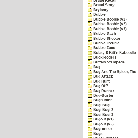
Brutal Recall
Brutal Story
Brylanty
Bubble
Bubble Bobble (v1)
Bubble Bobble (v2)
Bubble Bobble (v3)
Bubble Dash
Bubble Shooter
Bubble Trouble
Bubble Zone
Bubsy-0 Kitt'n Kaboodle
Buck Rogers
Buffalo Stampede
Bug
Bug And The Spider, The
Bug Attack
Bug Hunt
Bug Off!
Bug Runner
Bug-Buster
Bughunter
Bugi Bugi
Bugi Bugi 2
Bugi Bugi 3
Bugout (v1)
Bugout (v2)
Bugrunner
Bugs