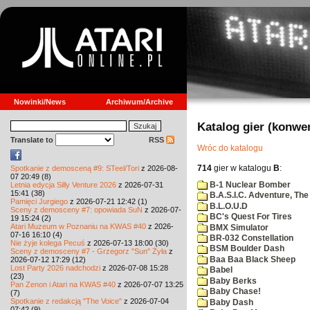
Nowinki/News
Archiwum/Archive
Katalog gier (konwe
Translate to
RSS
Wróc do katalogu
714
gier w katalogu
B
:
Spotkanie z demosceną #9: STeel/Tori
z 2026-08-
07 20:49 (8)
B-1 Nuclear Bomber
Letnia edycja Silly Venture 2026
z 2026-07-31
15:41 (38)
B.A.S.I.C. Adventure, The
Pamięci Jurgiego
z 2026-07-21 12:42 (1)
B.L.O.U.D
Sceny z demosceny #7: opowiada SuN
z 2026-07-
BC's Quest For Tires
19 15:24 (2)
Atari Muzeum w Poznaniu na KWAS #40
z 2026-
BMX Simulator
07-16 16:10 (4)
BR-032 Constellation
Nie żyje kolega Pecuś
z 2026-07-13 18:00 (30)
BSM Boulder Dash
Sceny z demosceny #7 - Grzegorz "Sun" Żyła
z
Baa Baa Black Sheep
2026-07-12 17:29 (12)
Lost Party 2026 nadchodzi
z 2026-07-08 15:28
Babel
(23)
Baby Berks
Pan Zenon i Atari na KWAS #40
z 2026-07-07 13:25
Baby Chase!
(7)
Spotkanie z redakcją "The Voice"
z 2026-07-04
Baby Dash
07:42 (9)