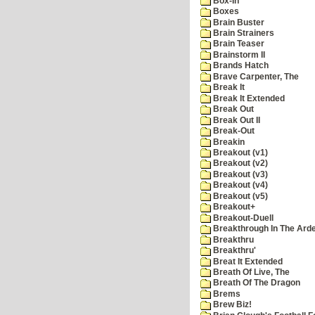
Box-In
Boxes
Brain Buster
Brain Strainers
Brain Teaser
Brainstorm II
Brands Hatch
Brave Carpenter, The
Break It
Break It Extended
Break Out
Break Out II
Break-Out
Breakin
Breakout (v1)
Breakout (v2)
Breakout (v3)
Breakout (v4)
Breakout (v5)
Breakout+
Breakout-Duell
Breakthrough In The Ard
Breakthru
Breakthru'
Breat It Extended
Breath Of Live, The
Breath Of The Dragon
Brems
Brew Biz!