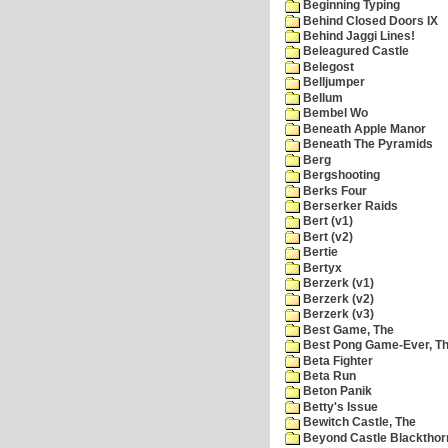
Beginning Typing
Behind Closed Doors IX
Behind Jaggi Lines!
Beleagured Castle
Belegost
Belljumper
Bellum
Bembel Wo
Beneath Apple Manor
Beneath The Pyramids
Berg
Bergshooting
Berks Four
Berserker Raids
Bert (v1)
Bert (v2)
Bertie
Bertyx
Berzerk (v1)
Berzerk (v2)
Berzerk (v3)
Best Game, The
Best Pong Game-Ever, T
Beta Fighter
Beta Run
Beton Panik
Betty's Issue
Bewitch Castle, The
Beyond Castle Blackthor