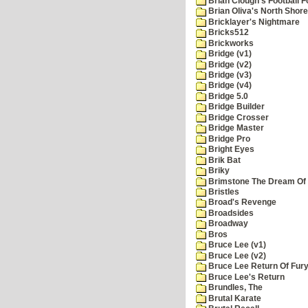
Brian Clough's Football F
Brian Oliva's North Shore
Bricklayer's Nightmare
Bricks512
Brickworks
Bridge (v1)
Bridge (v2)
Bridge (v3)
Bridge (v4)
Bridge 5.0
Bridge Builder
Bridge Crosser
Bridge Master
Bridge Pro
Bright Eyes
Brik Bat
Briky
Brimstone The Dream Of
Bristles
Broad's Revenge
Broadsides
Broadway
Bros
Bruce Lee (v1)
Bruce Lee (v2)
Bruce Lee Return Of Fur
Bruce Lee's Return
Brundles, The
Brutal Karate