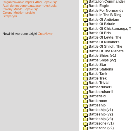
Battalion Commander
Organizowanie imprez Atari - dyskusja
Atari demoscene database - dyskusja
Battle Eagle
Colony Mobile - dyskusja
Battle For Normandy
Colony Mobile - projekt
Battle In The B Ring
Statystyki
Battle Of Antietam
Battle Of Britain
Battle Of Chickamauga, 
Battle Of Eris
Nowinki
tworzone dzięki
CuteNews
Battle Of Leyte, The
Battle Of Numbers
Battle Of Shiloh, The
Battle Of The Planets
Battle Ships (v1)
Battle Ships (v2)
Battle Star
Battle Stations
Battle Tank
Battle Trek
Battle Trivial
Battlecruiser I
Battlecruiser II
Battlefield
Battleroom
Battleship
Battleship (v1)
Battleship (v2)
Battleship (v3)
Battlezone (v1)
Battlezone (v2)