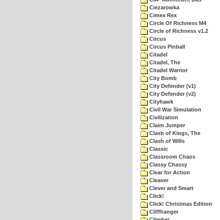
Ciezarowka
Cimex Rex
Circle Of Richness M4
Circle of Richness v1.2
Circus
Circus Pinball
Citadel
Citadel, The
Citadel Warrior
City Bomb
City Defender (v1)
City Defender (v2)
Cityhawk
Civil War Simulation
Civilization
Claim Jumper
Clash of Kings, The
Clash of Wills
Classic
Classroom Chaos
Classy Chassy
Clear for Action
Cleaver
Clever and Smart
Click!
Click! Christmas Edition
Cliffhanger
Climber