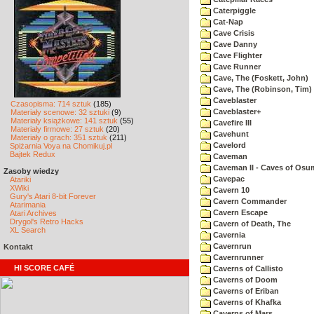
Caterpiggle
Cat-Nap
Cave Crisis
Cave Danny
Cave Flighter
Cave Runner
Cave, The (Foskett, John)
Cave, The (Robinson, Tim)
Caveblaster
Czasopisma: 714 sztuk
(185)
Caveblaster+
Materiały scenowe: 32 sztuki
(9)
Materiały książkowe: 141 sztuk
(55)
Cavefire III
Materiały firmowe: 27 sztuk
(20)
Cavehunt
Materiały o grach: 351 sztuk
(211)
Cavelord
Spiżarnia Voya na Chomikuj.pl
Bajtek Redux
Caveman
Caveman II - Caves of Osu
Zasoby wiedzy
Cavepac
Atariki
XWiki
Cavern 10
Gury's Atari 8-bit Forever
Cavern Commander
Atarimania
Cavern Escape
Atari Archives
Drygol's Retro Hacks
Cavern of Death, The
XL Search
Cavernia
Cavernrun
Kontakt
Cavernrunner
HI SCORE CAFÉ
Caverns of Callisto
Caverns of Doom
Caverns of Eriban
Caverns of Khafka
Caverns of Mars