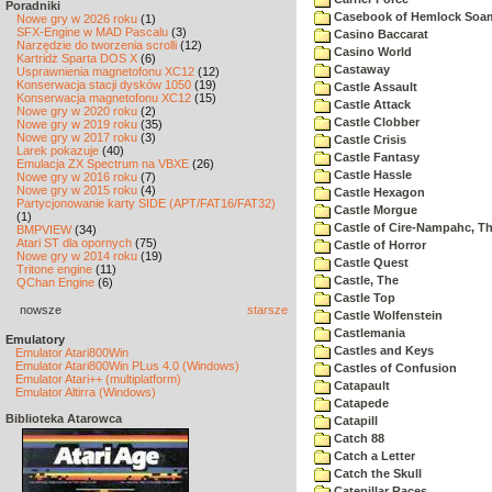
Poradniki
Casebook of Hemlock Soa
Nowe gry w 2026 roku
(1)
SFX-Engine w MAD Pascalu
(3)
Casino Baccarat
Narzędzie do tworzenia scrolli
(12)
Casino World
Kartridż Sparta DOS X
(6)
Castaway
Usprawnienia magnetofonu XC12
(12)
Konserwacja stacji dysków 1050
(19)
Castle Assault
Konserwacja magnetofonu XC12
(15)
Castle Attack
Nowe gry w 2020 roku
(2)
Castle Clobber
Nowe gry w 2019 roku
(35)
Nowe gry w 2017 roku
(3)
Castle Crisis
Larek pokazuje
(40)
Castle Fantasy
Emulacja ZX Spectrum na VBXE
(26)
Castle Hassle
Nowe gry w 2016 roku
(7)
Nowe gry w 2015 roku
(4)
Castle Hexagon
Partycjonowanie karty SIDE (APT/FAT16/FAT32)
Castle Morgue
(1)
Castle of Cire-Nampahc, T
BMPVIEW
(34)
Atari ST dla opornych
(75)
Castle of Horror
Nowe gry w 2014 roku
(19)
Castle Quest
Tritone engine
(11)
Castle, The
QChan Engine
(6)
Castle Top
nowsze
starsze
Castle Wolfenstein
Castlemania
Emulatory
Castles and Keys
Emulator Atari800Win
Emulator Atari800Win PLus 4.0 (Windows)
Castles of Confusion
Emulator Atari++ (multiplatform)
Catapault
Emulator Altirra (Windows)
Catapede
Biblioteka Atarowca
Catapill
Catch 88
Catch a Letter
Catch the Skull
Catepillar Races