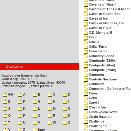
Caverns of Mars II
Caverns of The Lost Miner
Caves of Ctulhi, The
Caves of Ice
Caves of Madness, The
Caves of Rigel
C.D. Memory III
Cecil
Cecil II
Cellar Terror
Cementerio
Cemetery Chase
Centipede (5200)
Centipede (Atari)
Gry/Games
Centipede (Proto)
Centment
Katalog gier (konwencja Kaz)
Aktualizacja: 2026-07-19
Centrale Nucleaire
Liczba katalogów: 8878, liczba plików: 40040
Centurion
Zmian katalogów: 1, zmian plików: 1
Centurion - Defender of R
Ceres
0-9
A
B
C
D
Cervi
E
F
G
H
I
Cervi 2
C'est la Vie
J
K
L
M
N
Cesta kolem Sveta
O
P
Q
R
S
Chain Reaction
Challenge!
T
U
V
W
X
Challenge 5
Y
Z
inne
Chambers of Zorp