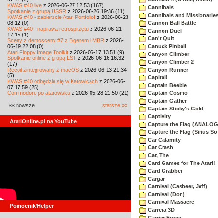
KWAS #40 live
z 2026-06-27 12:53 (167)
Cannibals
Spotkanie z grupą USSR
z 2026-06-26 19:36 (11)
Cannibals and Missionarie
KWAS #40 - zabierzcie Atari Portfolio!
z 2026-06-23
08:12 (0)
Cannon Ball Battle
KWAS #40 - naprawa retrosprzętu
z 2026-06-21
Cannon Duel
17:15 (1)
Can't Quit
Sceny z demosceny #7 z Bigerem i MBR
z 2026-
06-19 22:08 (0)
Canuck Pinball
Atari Floppy Image Toolkit
z 2026-06-17 13:51 (9)
Canyon Climber
Spotkanie online z grupą LST
z 2026-06-16 16:32
Canyon Climber 2
(17)
Recoil zintegrowany z macOS
z 2026-06-13 21:34
Canyon Runner
(5)
Capital!
KWAS #40 odbędzie się w Katowicach
z 2026-06-
Captain Beeble
07 17:59 (25)
Commodore po atarowsku
z 2026-05-28 21:50 (21)
Captain Cosmo
Captain Gather
«« nowsze
starsze »»
Captain Sticky's Gold
Captivity
AtariOnline.pl na YouTube
Capture the Flag (ANALOG
Capture the Flag (Sirius So
Car Calamity
Car Crash
Car, The
Card Games for The Atari!
Card Grabber
Cargar
Carnival (Casbeer, Jeff)
Carnival (Don)
Carnival Massacre
Pomocnik/Helper
Carrera 3D
Carrier Force