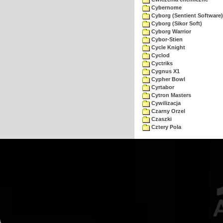
Cybernome
Cyborg (Sentient Software)
Cyborg (Sikor Soft)
Cyborg Warrior
Cybor-Stien
Cycle Knight
Cyclod
Cyctriks
Cygnus X1
Cypher Bowl
Cyrtabor
Cytron Masters
Cywilizacja
Czarny Orzel
Czaszki
Cztery Pola