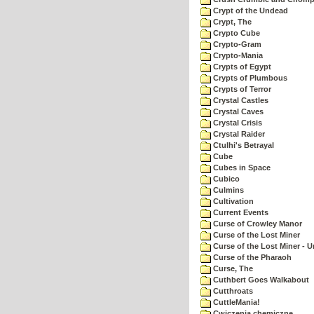
Crypt of the Undead
Crypt, The
Crypto Cube
Crypto-Gram
Crypto-Mania
Crypts of Egypt
Crypts of Plumbous
Crypts of Terror
Crystal Castles
Crystal Caves
Crystal Crisis
Crystal Raider
Ctulhi's Betrayal
Cube
Cubes in Space
Cubico
Culmins
Cultivation
Current Events
Curse of Crowley Manor
Curse of the Lost Miner
Curse of the Lost Miner -
Curse of the Pharaoh
Curse, The
Cuthbert Goes Walkabout
Cutthroats
CuttleMania!
Cwiczenia chemiczne