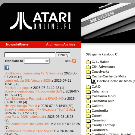
Nowinki/News
Archiwum/Archive
395
gier w katalogu
C
:
Translate to
RSS
C. L. Baker
C64 Adventure
Caardvarks
Spotkanie z demosceną #9: STeel/Tori
z 2026-08-
Cache-Cache de Mots
07 20:49 (2)
Letnia edycja Silly Venture 2026
z 2026-07-31
Cache-Cache de Mots (19
15:41 (38)
C.A.D
Pamięci Jurgiego
z 2026-07-21 12:42 (1)
Sceny z demosceny #7: opowiada SuN
z 2026-07-
Calamanis
19 15:24 (2)
California Gold
Atari Muzeum w Poznaniu na KWAS #40
z 2026-
California Run
07-16 16:10 (4)
Nie żyje kolega Pecuś
z 2026-07-13 18:00 (30)
Callisto
Sceny z demosceny #7 - Grzegorz "Sun" Żyła
z
Cambodia
2026-07-12 17:29 (12)
Camel
Lost Party 2026 nadchodzi
z 2026-07-08 15:28
(23)
Cameleon
Pan Zenon i Atari na KWAS #40
z 2026-07-07 13:25
Candy Factory
(7)
Canfield's
Spotkanie z redakcją "The Voice"
z 2026-07-04
07:42 (9)
Canfield's (O'Neil, Kevin)