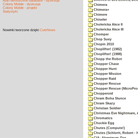
Atari demoscene database - dyskusja
Colony Mobile - dyskusja
Chimera
Colony Mobile - projekt
Chimera+
Statystyki
Chimere
Chiseler
Cholericka Akce II
Cholericka Akce III
Nowinki
tworzone dzięki
CuteNews
Chomper
Chop Suey
Chopin 2010
Choplifter! (1982)
Choplifter! (1988)
Chopp the Robot
Chopper Chase
Chopper Hunt
Chopper Mission
Chopper Raid
Chopper Rescue
Chopper Rescue (MicroPros
Chopperoid
Chram Boha Slunce
Chram Skazy
Christian Soldier
Christmas Eve Nightmare, 
Chromatics
Chuckie Egg
Chutes (Compute!)
Chutes (Schlortt, Robert - 
CIA- Abenteuer, Das