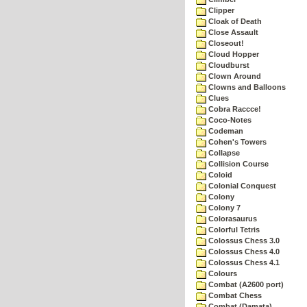
Clipper
Cloak of Death
Close Assault
Closeout!
Cloud Hopper
Cloudburst
Clown Around
Clowns and Balloons
Clues
Cobra Raccce!
Coco-Notes
Codeman
Cohen's Towers
Collapse
Collision Course
Coloid
Colonial Conquest
Colony
Colony 7
Colorasaurus
Colorful Tetris
Colossus Chess 3.0
Colossus Chess 4.0
Colossus Chess 4.1
Colours
Combat (A2600 port)
Combat Chess
Combat (Damata)