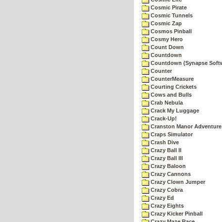
Cosmic Pirate
Cosmic Tunnels
Cosmic Zap
Cosmos Pinball
Cosmy Hero
Count Down
Countdown
Countdown (Synapse Soft
Counter
CounterMeasure
Courting Crickets
Cows and Bulls
Crab Nebula
Crack My Luggage
Crack-Up!
Cranston Manor Adventure
Craps Simulator
Crash Dive
Crazy Ball II
Crazy Ball III
Crazy Baloon
Crazy Cannons
Crazy Clown Jumper
Crazy Cobra
Crazy Ed
Crazy Eights
Crazy Kicker Pinball
Crazy Maze Race