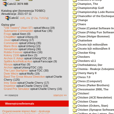
Całość 3074 MB
Champion, The
Championship Golf
Katalog gier (konwencja TOSEC)
Championship Lode Runne
Aktualizacja: 2021-07-11
Chancellor of the Exchequ
Całość
,
md5
sha
(
7-Zip
,
TUGZip
)
Change
Chaos
Opisy gier
"Old Towers" (Atari ST)
opisał Misza (19)
Chase (Cymbal Software In
Submarine Commander
opisał Kaz (36)
Chase (Friday Fun Softwar
Frogs
opisał Xeen (0)
Chase (Holger Bommer)
Choplifter!
opisał Urborg (0)
Joust
opisał Urborg (17)
Chatterbee
Commando
opisał Urborg (35)
Chcete být milionářem
Mario Bros
opisał Urborg (13)
Chcete být milionářem II
Xenophobe
opisał Urborg (36)
Robbo Forever
opisał tbxx (16)
Checker King
Kolony 2106
opisał tbxx (3)
Checkers
Archon II: Adept
opisał Urborg/TDC (9)
Checkers v2.1
Spitfire Ace/Hellcat Ace
opisał Farscape (9)
Wyspa
opisał Kaz (9)
Chefredakteur, Der
Archon
opisał Urborg/TDC (16)
Chemia - Reakcje Zobojetn
The Last Starfighter
opisał TDC (30)
Cherry Harry II
Dwie Wieże
opisał Muffy (19)
Basil The Great Mouse Detective
opisał Charlie
Chess 7.0
Cherry (125)
Chess (Compute!)
Inny Świat
opisał Charlie Cherry (17)
Chess (Parker Brothers)
Inspektor
opisał Charlie Cherry (19)
Grand Prix Simulator
opisał Charlie Cherry (16)
Chessmaster 2000, The
Chicken!
«« nowsze
starsze »»
Chicken (ACE Newsletter)
Chicken Chase
Wewnętrzne/Internals
Chicken (Ockers, Stan)
Chicken (Synapse Software
Organizowanie imprez Atari - dyskusja
Chiffres et des Lettres, Des