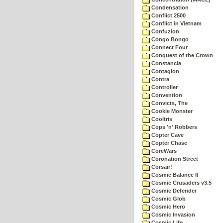
Condensation
Conflict 2500
Conflict in Vietnam
Confuzion
Congo Bongo
Connect Four
Conquest of the Crown
Constancia
Contagion
Contra
Controller
Convention
Convicts, The
Cookie Monster
Cooltris
Cops 'n' Robbers
Copter Cave
Copter Chase
CoreWars
Coronation Street
Corsair!
Cosmic Balance II
Cosmic Crusaders v3.5
Cosmic Defender
Cosmic Glob
Cosmic Hero
Cosmic Invasion
Cosmic Life