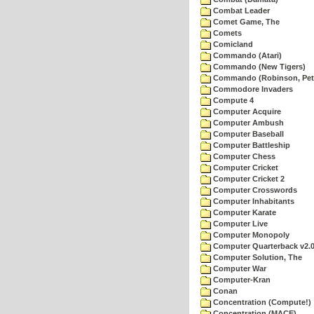
Combat Leader
Comet Game, The
Comets
Comicland
Commando (Atari)
Commando (New Tigers)
Commando (Robinson, Pete
Commodore Invaders
Compute 4
Computer Acquire
Computer Ambush
Computer Baseball
Computer Battleship
Computer Chess
Computer Cricket
Computer Cricket 2
Computer Crosswords
Computer Inhabitants
Computer Karate
Computer Live
Computer Monopoly
Computer Quarterback v2.
Computer Solution, The
Computer War
Computer-Kran
Conan
Concentration (Compute!)
Concentration (MACE)