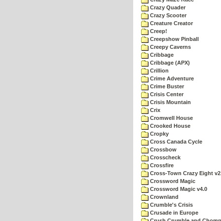
Crazy Quader
Crazy Scooter
Creature Creator
Creep!
Creepshow Pinball
Creepy Caverns
Cribbage
Cribbage (APX)
Crillion
Crime Adventure
Crime Buster
Crisis Center
Crisis Mountain
Crix
Cromwell House
Crooked House
Cropky
Cross Canada Cycle
Crossbow
Crosscheck
Crossfire
Cross-Town Crazy Eight v2
Crossword Magic
Crossword Magic v4.0
Crownland
Crumble's Crisis
Crusade in Europe
Crush Crumble and Chom