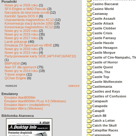
Poradniki
Casino Baccarat
Nowe gry w 2026 roku
(1)
SFX-Engine w MAD Pascalu
(3)
Casino World
Narzędzie do tworzenia scrolli
(12)
Castaway
Kartridż Sparta DOS X
(6)
Castle Assault
Usprawnienia magnetofonu XC12
(12)
Konserwacja stacji dysków 1050
(19)
Castle Attack
Konserwacja magnetofonu XC12
(15)
Castle Clobber
Nowe gry w 2020 roku
(2)
Castle Crisis
Nowe gry w 2019 roku
(35)
Nowe gry w 2017 roku
(3)
Castle Fantasy
Larek pokazuje
(40)
Castle Hassle
Emulacja ZX Spectrum na VBXE
(26)
Castle Hexagon
Nowe gry w 2016 roku
(7)
Nowe gry w 2015 roku
(4)
Castle Morgue
Partycjonowanie karty SIDE (APT/FAT16/FAT32)
Castle of Cire-Nampahc, T
(1)
Castle of Horror
BMPVIEW
(34)
Atari ST dla opornych
(75)
Castle Quest
Nowe gry w 2014 roku
(19)
Castle, The
Tritone engine
(11)
Castle Top
QChan Engine
(6)
Castle Wolfenstein
nowsze
starsze
Castlemania
Castles and Keys
Emulatory
Castles of Confusion
Emulator Atari800Win
Emulator Atari800Win PLus 4.0 (Windows)
Catapault
Emulator Atari++ (multiplatform)
Catapede
Emulator Altirra (Windows)
Catapill
Biblioteka Atarowca
Catch 88
Catch a Letter
Catch the Skull
Catepillar Races
Caterpiggle