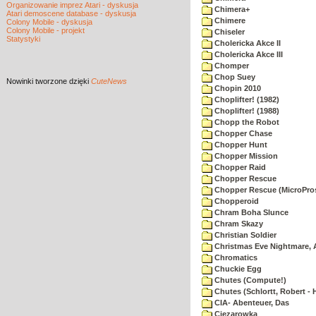
Organizowanie imprez Atari - dyskusja
Chimera+
Atari demoscene database - dyskusja
Chimere
Colony Mobile - dyskusja
Colony Mobile - projekt
Chiseler
Statystyki
Cholericka Akce II
Cholericka Akce III
Chomper
Chop Suey
Nowinki
tworzone dzięki
CuteNews
Chopin 2010
Choplifter! (1982)
Choplifter! (1988)
Chopp the Robot
Chopper Chase
Chopper Hunt
Chopper Mission
Chopper Raid
Chopper Rescue
Chopper Rescue (MicroPros
Chopperoid
Chram Boha Slunce
Chram Skazy
Christian Soldier
Christmas Eve Nightmare, 
Chromatics
Chuckie Egg
Chutes (Compute!)
Chutes (Schlortt, Robert - 
CIA- Abenteuer, Das
Ciezarowka