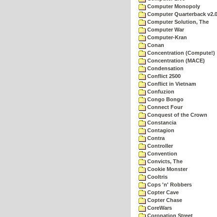
Computer Monopoly
Computer Quarterback v2.
Computer Solution, The
Computer War
Computer-Kran
Conan
Concentration (Compute!)
Concentration (MACE)
Condensation
Conflict 2500
Conflict in Vietnam
Confuzion
Congo Bongo
Connect Four
Conquest of the Crown
Constancia
Contagion
Contra
Controller
Convention
Convicts, The
Cookie Monster
Cooltris
Cops 'n' Robbers
Copter Cave
Copter Chase
CoreWars
Coronation Street