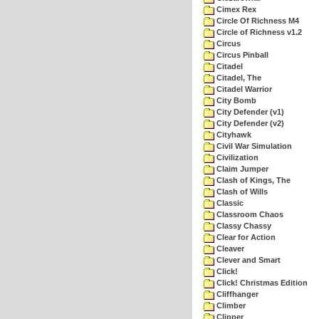
Cimex Rex
Circle Of Richness M4
Circle of Richness v1.2
Circus
Circus Pinball
Citadel
Citadel, The
Citadel Warrior
City Bomb
City Defender (v1)
City Defender (v2)
Cityhawk
Civil War Simulation
Civilization
Claim Jumper
Clash of Kings, The
Clash of Wills
Classic
Classroom Chaos
Classy Chassy
Clear for Action
Cleaver
Clever and Smart
Click!
Click! Christmas Edition
Cliffhanger
Climber
Clipper