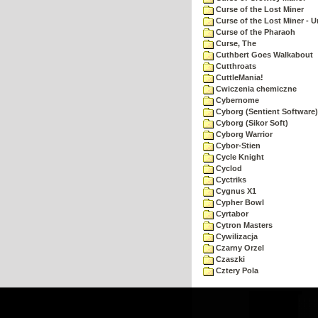
Curse of the Lost Miner
Curse of the Lost Miner -
Curse of the Pharaoh
Curse, The
Cuthbert Goes Walkabout
Cutthroats
CuttleMania!
Cwiczenia chemiczne
Cybernome
Cyborg (Sentient Software)
Cyborg (Sikor Soft)
Cyborg Warrior
Cybor-Stien
Cycle Knight
Cyclod
Cyctriks
Cygnus X1
Cypher Bowl
Cyrtabor
Cytron Masters
Cywilizacja
Czarny Orzel
Czaszki
Cztery Pola