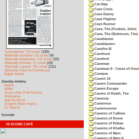
Cat-Nap
Cave Crisis
Cave Danny
Cave Flighter
Cave Runner
Cave, The (Foskett, John)
Cave, The (Robinson, Tim)
Caveblaster
Caveblaster+
Cavefire III
Czasopisma: 714 sztuk
(185)
Cavehunt
Materiały scenowe: 32 sztuki
(9)
Cavelord
Materiały książkowe: 141 sztuk
(55)
Materiały firmowe: 27 sztuk
(20)
Caveman
Materiały o grach: 351 sztuk
(211)
Caveman II - Caves of Osu
Spiżarnia Voya na Chomikuj.pl
Cavepac
Bajtek Redux
Cavern 10
Zasoby wiedzy
Cavern Commander
Atariki
Cavern Escape
XWiki
Gury's Atari 8-bit Forever
Cavern of Death, The
Atarimania
Cavernia
Atari Archives
Cavernrun
Drygol's Retro Hacks
XL Search
Cavernrunner
Caverns of Callisto
Kontakt
Caverns of Doom
Caverns of Eriban
HI SCORE CAFÉ
Caverns of Khafka
Caverns of Mars
Caverns of Mars II