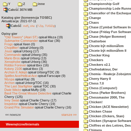
Y
Z
inne
Championship Golf
Championship Lode Runne
Całość 3074 MB
Chancellor of the Exchequ
Katalog gier (konwencja TOSEC)
Change
Aktualizacja: 2021-07-11
Chaos
Całość
,
md5
sha
(
7-Zip
,
TUGZip
)
Chase (Cymbal Software In
Chase (Friday Fun Softwar
Opisy gier
Chase (Holger Bommer)
"Old Towers" (Atari ST)
opisał Misza (19)
Submarine Commander
opisał Kaz (36)
Chatterbee
Frogs
opisał Xeen (0)
Chcete být milionářem
Choplifter!
opisał Urborg (0)
Chcete být milionářem II
Joust
opisał Urborg (17)
Commando
opisał Urborg (35)
Checker King
Mario Bros
opisał Urborg (13)
Checkers
Xenophobe
opisał Urborg (36)
Checkers v2.1
Robbo Forever
opisał tbxx (16)
Kolony 2106
opisał tbxx (3)
Chefredakteur, Der
Archon II: Adept
opisał Urborg/TDC (9)
Chemia - Reakcje Zobojetn
Spitfire Ace/Hellcat Ace
opisał Farscape (9)
Cherry Harry II
Wyspa
opisał Kaz (9)
Archon
opisał Urborg/TDC (16)
Chess 7.0
The Last Starfighter
opisał TDC (30)
Chess (Compute!)
Dwie Wieże
opisał Muffy (19)
Chess (Parker Brothers)
Basil The Great Mouse Detective
opisał Charlie
Cherry (125)
Chessmaster 2000, The
Inny Świat
opisał Charlie Cherry (17)
Chicken!
Inspektor
opisał Charlie Cherry (19)
Chicken (ACE Newsletter)
Grand Prix Simulator
opisał Charlie Cherry (16)
Chicken Chase
«« nowsze
starsze »»
Chicken (Ockers, Stan)
Chicken (Synapse Software
Wewnętrzne/Internals
Chiffres et des Lettres, Des
Chimera