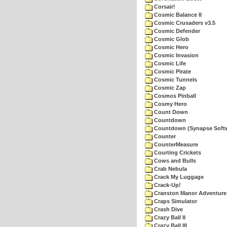
Corsair!
Cosmic Balance II
Cosmic Crusaders v3.5
Cosmic Defender
Cosmic Glob
Cosmic Hero
Cosmic Invasion
Cosmic Life
Cosmic Pirate
Cosmic Tunnels
Cosmic Zap
Cosmos Pinball
Cosmy Hero
Count Down
Countdown
Countdown (Synapse Soft
Counter
CounterMeasure
Courting Crickets
Cows and Bulls
Crab Nebula
Crack My Luggage
Crack-Up!
Cranston Manor Adventure
Craps Simulator
Crash Dive
Crazy Ball II
Crazy Ball III