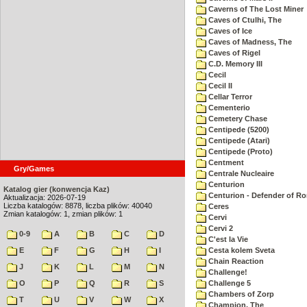
Caverns of The Lost Miner
Caves of Ctulhi, The
Caves of Ice
Caves of Madness, The
Caves of Rigel
C.D. Memory III
Cecil
Cecil II
Cellar Terror
Cementerio
Cemetery Chase
Centipede (5200)
Centipede (Atari)
Centipede (Proto)
Centment
Gry/Games
Centrale Nucleaire
Centurion
Katalog gier (konwencja Kaz)
Centurion - Defender of R
Aktualizacja: 2026-07-19
Liczba katalogów: 8878, liczba plików: 40040
Ceres
Zmian katalogów: 1, zmian plików: 1
Cervi
Cervi 2
0-9
A
B
C
D
C'est la Vie
E
F
G
H
I
Cesta kolem Sveta
Chain Reaction
J
K
L
M
N
Challenge!
O
P
Q
R
S
Challenge 5
Chambers of Zorp
T
U
V
W
X
Champion, The