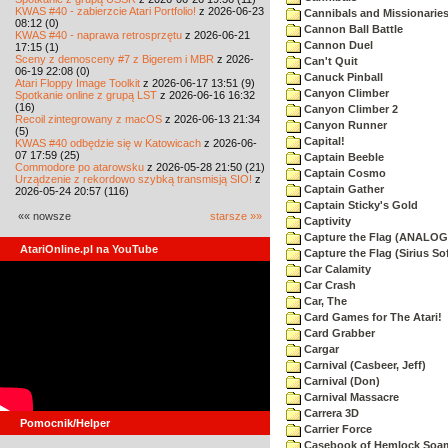
KWAS #40 - zabierzcie Atari Portfolio!
z 2026-06-23
Cannibals and Missionarie
08:12 (0)
Cannon Ball Battle
KWAS #40 - naprawa retrosprzętu
z 2026-06-21
Cannon Duel
17:15 (1)
Sceny z demosceny #7 z Bigerem i MBR
z 2026-
Can't Quit
06-19 22:08 (0)
Canuck Pinball
Atari Floppy Image Toolkit
z 2026-06-17 13:51 (9)
Canyon Climber
Spotkanie online z grupą LST
z 2026-06-16 16:32
(16)
Canyon Climber 2
Recoil zintegrowany z macOS
z 2026-06-13 21:34
Canyon Runner
(5)
Capital!
KWAS #40 odbędzie się w Katowicach
z 2026-06-
07 17:59 (25)
Captain Beeble
Commodore po atarowsku
z 2026-05-28 21:50 (21)
Captain Cosmo
Urządzenie z rekordowo szybką transmisją SIO!
z
Captain Gather
2026-05-24 20:57 (116)
Captain Sticky's Gold
«« nowsze
starsze »»
Captivity
Capture the Flag (ANALOG
AtariOnline.pl na YouTube
Capture the Flag (Sirius So
Car Calamity
Car Crash
Car, The
Card Games for The Atari!
Card Grabber
Cargar
Carnival (Casbeer, Jeff)
Carnival (Don)
Carnival Massacre
Carrera 3D
Pomocnik/Helper
Carrier Force
Casebook of Hemlock Soa