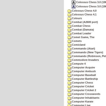
Colossus Chess 3.0 (1984
Colossus Chess 3.0 (198
Colossus Chess 4.0
Colossus Chess 4.1
Colours
Combat (A2600 port)
Combat Chess
Combat (Damata)
Combat Leader
Comet Game, The
Comets
Comicland
Commando (Atari)
Commando (New Tigers)
Commando (Robinson, Pete
Commodore Invaders
Compute 4
Computer Acquire
Computer Ambush
Computer Baseball
Computer Battleship
Computer Chess
Computer Cricket
Computer Cricket 2
Computer Crosswords
Computer Inhabitants
Computer Karate
Computer Live