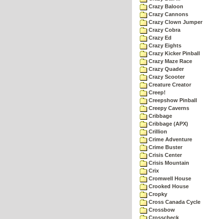
Crazy Baloon
Crazy Cannons
Crazy Clown Jumper
Crazy Cobra
Crazy Ed
Crazy Eights
Crazy Kicker Pinball
Crazy Maze Race
Crazy Quader
Crazy Scooter
Creature Creator
Creep!
Creepshow Pinball
Creepy Caverns
Cribbage
Cribbage (APX)
Crillion
Crime Adventure
Crime Buster
Crisis Center
Crisis Mountain
Crix
Cromwell House
Crooked House
Cropky
Cross Canada Cycle
Crossbow
Crosscheck