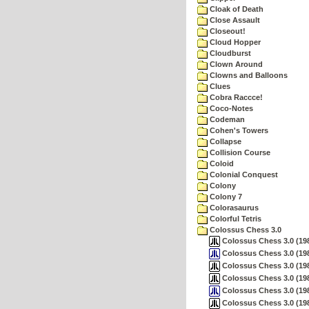
Cloak of Death
Close Assault
Closeout!
Cloud Hopper
Cloudburst
Clown Around
Clowns and Balloons
Clues
Cobra Raccce!
Coco-Notes
Codeman
Cohen's Towers
Collapse
Collision Course
Coloid
Colonial Conquest
Colony
Colony 7
Colorasaurus
Colorful Tetris
Colossus Chess 3.0
Colossus Chess 3.0 (198
Colossus Chess 3.0 (198
Colossus Chess 3.0 (1984
Colossus Chess 3.0 (198
Colossus Chess 3.0 (198
Colossus Chess 3.0 (198