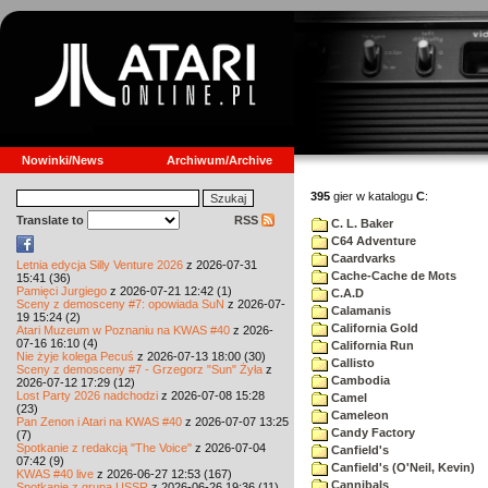
Nowinki/News
Archiwum/Archive
395
gier w katalogu
C
:
Translate to
RSS
C. L. Baker
C64 Adventure
Caardvarks
Letnia edycja Silly Venture 2026
z 2026-07-31
Cache-Cache de Mots
15:41 (36)
Pamięci Jurgiego
z 2026-07-21 12:42 (1)
C.A.D
Sceny z demosceny #7: opowiada SuN
z 2026-07-
Calamanis
19 15:24 (2)
California Gold
Atari Muzeum w Poznaniu na KWAS #40
z 2026-
07-16 16:10 (4)
California Run
Nie żyje kolega Pecuś
z 2026-07-13 18:00 (30)
Callisto
Sceny z demosceny #7 - Grzegorz "Sun" Żyła
z
Cambodia
2026-07-12 17:29 (12)
Lost Party 2026 nadchodzi
z 2026-07-08 15:28
Camel
(23)
Cameleon
Pan Zenon i Atari na KWAS #40
z 2026-07-07 13:25
Candy Factory
(7)
Spotkanie z redakcją "The Voice"
z 2026-07-04
Canfield's
07:42 (9)
Canfield's (O'Neil, Kevin)
KWAS #40 live
z 2026-06-27 12:53 (167)
Cannibals
Spotkanie z grupą USSR
z 2026-06-26 19:36 (11)