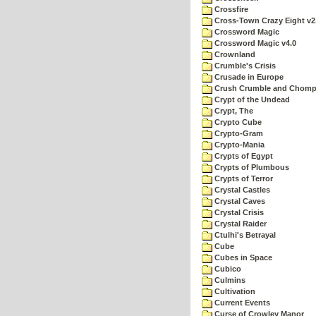
Crossfire
Cross-Town Crazy Eight v2
Crossword Magic
Crossword Magic v4.0
Crownland
Crumble's Crisis
Crusade in Europe
Crush Crumble and Chom
Crypt of the Undead
Crypt, The
Crypto Cube
Crypto-Gram
Crypto-Mania
Crypts of Egypt
Crypts of Plumbous
Crypts of Terror
Crystal Castles
Crystal Caves
Crystal Crisis
Crystal Raider
Ctulhi's Betrayal
Cube
Cubes in Space
Cubico
Culmins
Cultivation
Current Events
Curse of Crowley Manor