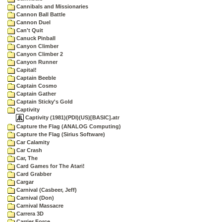
Cannibals and Missionaries
Cannon Ball Battle
Cannon Duel
Can't Quit
Canuck Pinball
Canyon Climber
Canyon Climber 2
Canyon Runner
Capital!
Captain Beeble
Captain Cosmo
Captain Gather
Captain Sticky's Gold
Captivity
Captivity (1981)(PDI)(US)[BASIC].atr
Capture the Flag (ANALOG Computing)
Capture the Flag (Sirius Software)
Car Calamity
Car Crash
Car, The
Card Games for The Atari!
Card Grabber
Cargar
Carnival (Casbeer, Jeff)
Carnival (Don)
Carnival Massacre
Carrera 3D
Carrier Force