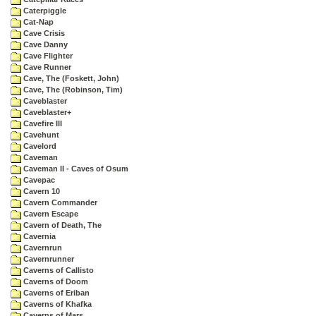
Caterpiggle
Cat-Nap
Cave Crisis
Cave Danny
Cave Flighter
Cave Runner
Cave, The (Foskett, John)
Cave, The (Robinson, Tim)
Caveblaster
Caveblaster+
Cavefire III
Cavehunt
Cavelord
Caveman
Caveman II - Caves of Osum
Cavepac
Cavern 10
Cavern Commander
Cavern Escape
Cavern of Death, The
Cavernia
Cavernrun
Cavernrunner
Caverns of Callisto
Caverns of Doom
Caverns of Eriban
Caverns of Khafka
Caverns of Mars