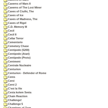
Caverns of Mars II
Caverns of The Lost Miner
Caves of Ctulhi, The
Caves of Ice
Caves of Madness, The
Caves of Rigel
C.D. Memory III
Cecil
Cecil II
Cellar Terror
Cementerio
Cemetery Chase
Centipede (5200)
Centipede (Atari)
Centipede (Proto)
Centment
Centrale Nucleaire
Centurion
Centurion - Defender of Rome
Ceres
Cervi
Cervi 2
C'est la Vie
Cesta kolem Sveta
Chain Reaction
Challenge!
Challenge 5
Chambers of Zorp