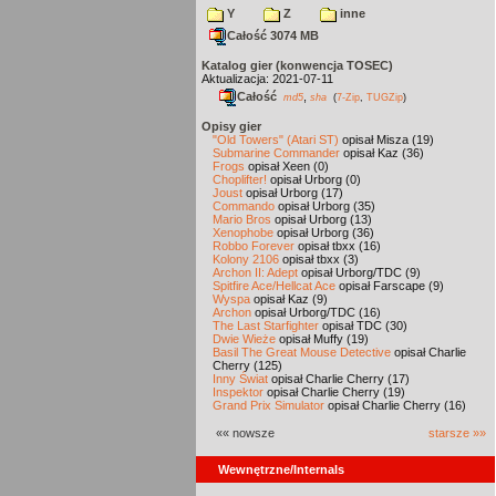
Y
Z
inne
Całość 3074 MB
Katalog gier (konwencja TOSEC)
Aktualizacja: 2021-07-11
Całość
,
md5
sha
(
7-Zip
,
TUGZip
)
Opisy gier
"Old Towers" (Atari ST)
opisał Misza (19)
Submarine Commander
opisał Kaz (36)
Frogs
opisał Xeen (0)
Choplifter!
opisał Urborg (0)
Joust
opisał Urborg (17)
Commando
opisał Urborg (35)
Mario Bros
opisał Urborg (13)
Xenophobe
opisał Urborg (36)
Robbo Forever
opisał tbxx (16)
Kolony 2106
opisał tbxx (3)
Archon II: Adept
opisał Urborg/TDC (9)
Spitfire Ace/Hellcat Ace
opisał Farscape (9)
Wyspa
opisał Kaz (9)
Archon
opisał Urborg/TDC (16)
The Last Starfighter
opisał TDC (30)
Dwie Wieże
opisał Muffy (19)
Basil The Great Mouse Detective
opisał Charlie
Cherry (125)
Inny Świat
opisał Charlie Cherry (17)
Inspektor
opisał Charlie Cherry (19)
Grand Prix Simulator
opisał Charlie Cherry (16)
«« nowsze
starsze »»
Wewnętrzne/Internals