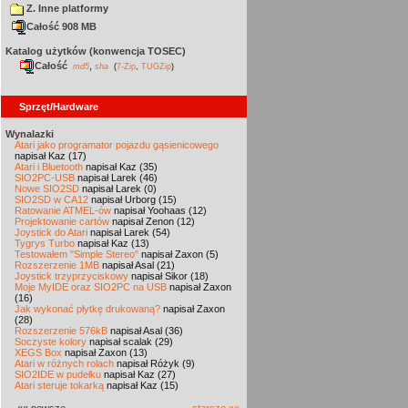
Z. Inne platformy
Całość 908 MB
Katalog użytków (konwencja TOSEC)
Całość
,
md5
sha
(
7-Zip
,
TUGZip
)
Sprzęt/Hardware
Wynalazki
Atari jako programator pojazdu gąsienicowego
napisał Kaz (17)
Atari i Bluetooth
napisał Kaz (35)
SIO2PC-USB
napisał Larek (46)
Nowe SIO2SD
napisał Larek (0)
SIO2SD w CA12
napisał Urborg (15)
Ratowanie ATMEL-ów
napisał Yoohaas (12)
Projektowanie cartów
napisał Zenon (12)
Joystick do Atari
napisał Larek (54)
Tygrys Turbo
napisał Kaz (13)
Testowałem "Simple Stereo"
napisał Zaxon (5)
Rozszerzenie 1MB
napisał Asal (21)
Joystick trzyprzyciskowy
napisał Sikor (18)
Moje MyIDE oraz SIO2PC na USB
napisał Zaxon
(16)
Jak wykonać płytkę drukowaną?
napisał Zaxon
(28)
Rozszerzenie 576kB
napisał Asal (36)
Soczyste kolory
napisał scalak (29)
XEGS Box
napisał Zaxon (13)
Atari w różnych rolach
napisał Różyk (9)
SIO2IDE w pudełku
napisał Kaz (27)
Atari steruje tokarką
napisał Kaz (15)