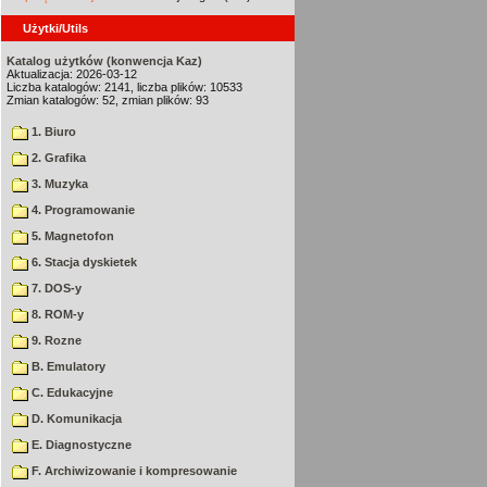
Użytki/Utils
Katalog użytków (konwencja Kaz)
Aktualizacja: 2026-03-12
Liczba katalogów: 2141, liczba plików: 10533
Zmian katalogów: 52, zmian plików: 93
1. Biuro
2. Grafika
3. Muzyka
4. Programowanie
5. Magnetofon
6. Stacja dyskietek
7. DOS-y
8. ROM-y
9. Rozne
B. Emulatory
C. Edukacyjne
D. Komunikacja
E. Diagnostyczne
F. Archiwizowanie i kompresowanie