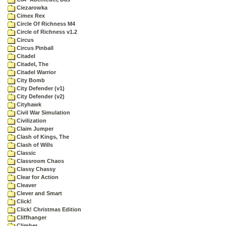
Ciezarowka
Cimex Rex
Circle Of Richness M4
Circle of Richness v1.2
Circus
Circus Pinball
Citadel
Citadel, The
Citadel Warrior
City Bomb
City Defender (v1)
City Defender (v2)
Cityhawk
Civil War Simulation
Civilization
Claim Jumper
Clash of Kings, The
Clash of Wills
Classic
Classroom Chaos
Classy Chassy
Clear for Action
Cleaver
Clever and Smart
Click!
Click! Christmas Edition
Cliffhanger
Climber