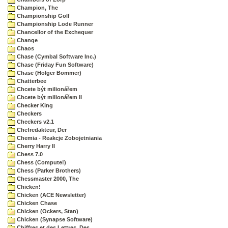
Champion, The
Championship Golf
Championship Lode Runner
Chancellor of the Exchequer
Change
Chaos
Chase (Cymbal Software Inc.)
Chase (Friday Fun Software)
Chase (Holger Bommer)
Chatterbee
Chcete být milionářem
Chcete být milionářem II
Checker King
Checkers
Checkers v2.1
Chefredakteur, Der
Chemia - Reakcje Zobojetniania
Cherry Harry II
Chess 7.0
Chess (Compute!)
Chess (Parker Brothers)
Chessmaster 2000, The
Chicken!
Chicken (ACE Newsletter)
Chicken Chase
Chicken (Ockers, Stan)
Chicken (Synapse Software)
Chiffres et des Lettres, Des