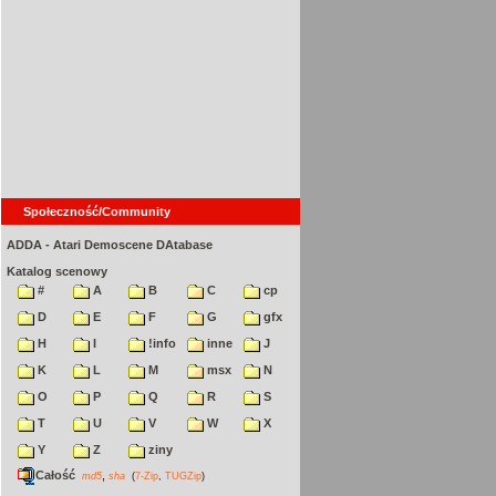
Społeczność/Community
ADDA - Atari Demoscene DAtabase
Katalog scenowy
#
A
B
C
cp
D
E
F
G
gfx
H
I
!info
inne
J
K
L
M
msx
N
O
P
Q
R
S
T
U
V
W
X
Y
Z
ziny
Całość
,
md5
sha
(
7-Zip
,
TUGZip
)