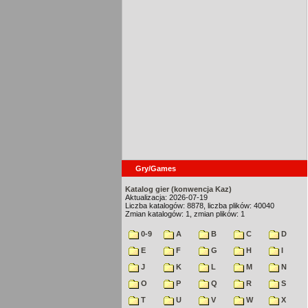
Gry/Games
Katalog gier (konwencja Kaz)
Aktualizacja: 2026-07-19
Liczba katalogów: 8878, liczba plików: 40040
Zmian katalogów: 1, zmian plików: 1
0-9
A
B
C
D
E
F
G
H
I
J
K
L
M
N
O
P
Q
R
S
T
U
V
W
X