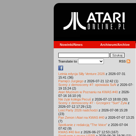
Nowinki/News
Archiwum/Archive
Translate to
RSS
Letnia edycja Silly Venture 2026
z 2026-07-31
15:41 (36)
Pamięci Jurgiego
z 2026-07-21 12:42 (1)
Sceny z demosceny #7: opowiada SuN
z 2026-07-
19 15:24 (2)
Atari Muzeum w Poznaniu na KWAS #40
z 2026-
07-16 16:10 (4)
Nie żyje kolega Pecuś
z 2026-07-13 18:00 (30)
Sceny z demosceny #7 - Grzegorz "Sun" Żyła
z
2026-07-12 17:29 (12)
Lost Party 2026 nadchodzi
z 2026-07-08 15:28
(23)
Pan Zenon i Atari na KWAS #40
z 2026-07-07 13:25
(7)
Spotkanie z redakcją "The Voice"
z 2026-07-04
07:42 (9)
KWAS #40 live
z 2026-06-27 12:53 (167)
Spotkanie z grupą USSR
z 2026-06-26 19:36 (11)