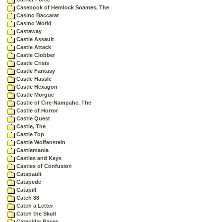
Casebook of Hemlock Soames, The
Casino Baccarat
Casino World
Castaway
Castle Assault
Castle Attack
Castle Clobber
Castle Crisis
Castle Fantasy
Castle Hassle
Castle Hexagon
Castle Morgue
Castle of Cire-Nampahc, The
Castle of Horror
Castle Quest
Castle, The
Castle Top
Castle Wolfenstein
Castlemania
Castles and Keys
Castles of Confusion
Catapault
Catapede
Catapill
Catch 88
Catch a Letter
Catch the Skull
Catepillar Races