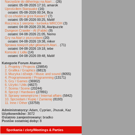
Narzędzie do ditheringu na Atari ...
(26)
ostatni: 05-08-2026 17:10, amarok
Uprościłem Starquake
(16)
ostatni: 05-08-2026 00:34, Bca
O co chodzi w grze Kasiarz?
(7)
ostatni: 05-08-2026 00:25, MaW
Rocznica 1 sierpnia - turówka WRCOH
(3)
ostatni: 04-08-2026 23:36, Ataripuzzle
Dungeon Crawler - AI (Fable)
(9)
ostatni: 04-08-2026 21:05, Nemo
Gry na Atari z pszczołami
(20)
ostatni: 04-08-2026 19:38, miker
Sprawa nowych płyt głównych Atari...
(71)
ostatni: 04-08-2026 19:18, tebe
Konsole z Lidla
(14)
ostatni: 04-08-2026 09:48, MaW
Kategorie Forum Atarum
1. Projekty / Projects
(29854)
2. Grafika / Graphics
(6813)
3. Muzyka i dźwięk / Music and sound
(8055)
4. Programowanie / Programming
(13171)
5. Gry / Games
(36902)
6. Użytki / Utils
(4827)
7. Scena / Scene
(20244)
8. Sprzęt / Hardware
(27891)
9. Sprawy wewnętrzne / Internal affairs
(5842)
10. Sprzedam / Kupię / Zamienię
(8193)
11. Inne / Other
(33759)
Administratorzy:
Adam, Cyprian, Jhusak, Kaz
Użytkowników:
3072
Ostatnio zarejestrowany:
bradko
Postów ostatniej doby:
8
Spotkania i zloty/Meetings & Parties