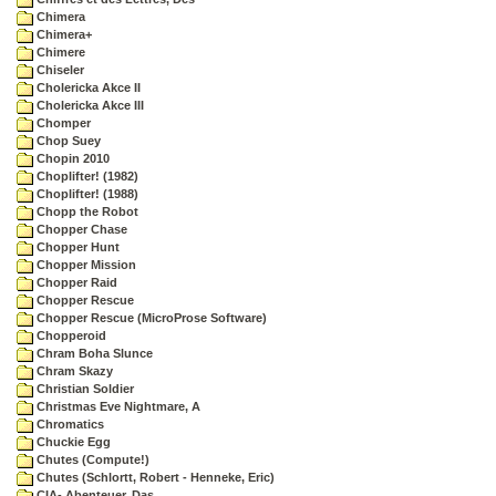
Chimera
Chimera+
Chimere
Chiseler
Cholericka Akce II
Cholericka Akce III
Chomper
Chop Suey
Chopin 2010
Choplifter! (1982)
Choplifter! (1988)
Chopp the Robot
Chopper Chase
Chopper Hunt
Chopper Mission
Chopper Raid
Chopper Rescue
Chopper Rescue (MicroProse Software)
Chopperoid
Chram Boha Slunce
Chram Skazy
Christian Soldier
Christmas Eve Nightmare, A
Chromatics
Chuckie Egg
Chutes (Compute!)
Chutes (Schlortt, Robert - Henneke, Eric)
CIA- Abenteuer, Das