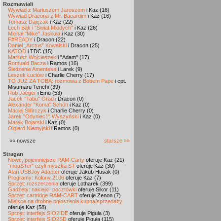
Rozmawiali
Wywiad z Mariuszem Jaroszem
i Kaz (16)
Wywiad Dracona z Mr. Bacardim
i Kaz (16)
Tomasz Dajczak
i Kaz (22)
Lech Bąk i "Świat Młodych"
i Kaz (26)
Michał "Mike" Jaskuła
i Kaz (30)
F#READY
i Dracon (22)
Daniel „Arctus” Kowalski
i Dracon (25)
KATOD
i TDC (15)
Mariusz Wojcieszek
i "Adam" (17)
Romuald Bacza
i Ramos (16)
Śledzenie Amentesa
i Larek (9)
Leszek Łuciów
i Charlie Cherry (17)
TO JUŻ ZA TOBĄ: rozmowa z Bobem Pape
i cpt.
Misumaru Tenchi (39)
Rob Jaeger
i Emu (53)
Jacek "Tabu" Grad
i Dracon (0)
Alexander "Koma" Schön
i Kaz (0)
Maciej Ślifirczyk
i Charlie Cherry (0)
Jarek "Odyniec1" Wyszyński
i Kaz (0)
Marek Bojarski
i Kaz (0)
Olgierd Niemyjski
i Ramos (0)
«« nowsze
starsze »»
Stragan
Nowe, pojemniejsze RAM-Carty
oferuje Kaz (21)
"mouSTer" czyli myszka ST
oferuje Kaz (30)
Atari USBJoy Adapter
oferuje Jakub Husak (0)
Programy: Kolony 2106
oferuje Kaz (7)
Sprzęt: rozszerzenia
oferuje Lotharek (399)
Gadżety: naklejki, pocztówki
oferuje Sikor (11)
Sprzęt: cartridge RAM-CART
oferuje Zenon (7)
Miejsce na drobne ogłoszenia kupna/sprzedaży
oferuje Kaz (58)
Sprzęt: interfejs SIO2IDE
oferuje Piguła (3)
Sprzęt: interfejs SIO2SD
oferuje Piguła (115)