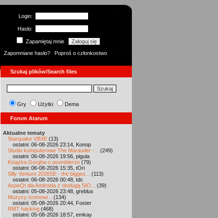
Login:
Hasło:
Zapamiętaj mnie
Zapomniane hasło?
Poproś o członkostwo
Szukaj plików/Search files
Gry
Użytki
Dema
Forum Atarum
Aktualne tematy
Starquake VBXE
(13)
ostatni: 06-08-2026 23:14, Konop
Studio komputerowe The Marauder -...
(249)
ostatni: 06-08-2026 19:56, pigula
Książka Gorgha o asemblerze
(79)
ostatni: 06-08-2026 15:35, tOri
Silly Venture 2026SE - the bigges...
(113)
ostatni: 06-08-2026 00:48, tdc
AspeQt dla Androida z obsługą SIO...
(39)
ostatni: 05-08-2026 23:48, greblus
Muzycy scenowi...
(134)
ostatni: 05-08-2026 20:44, Foster
RMT hacking
(468)
ostatni: 05-08-2026 18:57, emkay