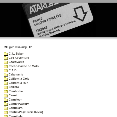
395
gier w katalogu
C
:
C. L. Baker
C64 Adventure
Caardvarks
Cache-Cache de Mots
C.A.D
Calamanis
California Gold
California Run
Callisto
Cambodia
Camel
Cameleon
Candy Factory
Canfield's
Canfield's (O'Neil, Kevin)
Cannibals