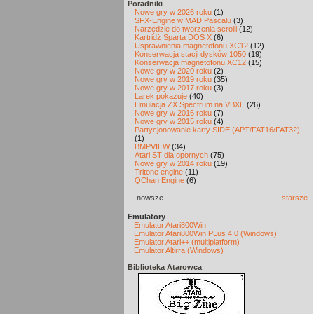
Poradniki
Nowe gry w 2026 roku
(1)
SFX-Engine w MAD Pascalu
(3)
Narzędzie do tworzenia scrolli
(12)
Kartridż Sparta DOS X
(6)
Usprawnienia magnetofonu XC12
(12)
Konserwacja stacji dysków 1050
(19)
Konserwacja magnetofonu XC12
(15)
Nowe gry w 2020 roku
(2)
Nowe gry w 2019 roku
(35)
Nowe gry w 2017 roku
(3)
Larek pokazuje
(40)
Emulacja ZX Spectrum na VBXE
(26)
Nowe gry w 2016 roku
(7)
Nowe gry w 2015 roku
(4)
Partycjonowanie karty SIDE (APT/FAT16/FAT32)
(1)
BMPVIEW
(34)
Atari ST dla opornych
(75)
Nowe gry w 2014 roku
(19)
Tritone engine
(11)
QChan Engine
(6)
nowsze
starsze
Emulatory
Emulator Atari800Win
Emulator Atari800Win PLus 4.0 (Windows)
Emulator Atari++ (multiplatform)
Emulator Altirra (Windows)
Biblioteka Atarowca