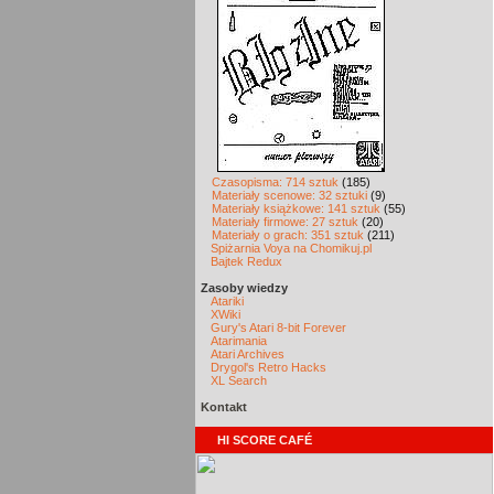
Czasopisma: 714 sztuk
(185)
Materiały scenowe: 32 sztuki
(9)
Materiały książkowe: 141 sztuk
(55)
Materiały firmowe: 27 sztuk
(20)
Materiały o grach: 351 sztuk
(211)
Spiżarnia Voya na Chomikuj.pl
Bajtek Redux
Zasoby wiedzy
Atariki
XWiki
Gury's Atari 8-bit Forever
Atarimania
Atari Archives
Drygol's Retro Hacks
XL Search
Kontakt
HI SCORE CAFÉ