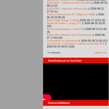
KWAS #40 - zabierzcie Atari Portfolio!
z 2026-06-23
08:12 (0)
KWAS #40 - naprawa retrosprzętu
z 2026-06-21
17:15 (1)
Sceny z demosceny #7 z Bigerem i MBR
z 2026-
06-19 22:08 (0)
Atari Floppy Image Toolkit
z 2026-06-17 13:51 (9)
Spotkanie online z grupą LST
z 2026-06-16 16:32
(16)
Recoil zintegrowany z macOS
z 2026-06-13 21:34
(5)
KWAS #40 odbędzie się w Katowicach
z 2026-06-
07 17:59 (25)
Commodore po atarowsku
z 2026-05-28 21:50 (21)
Urządzenie z rekordowo szybką transmisją SIO!
z
2026-05-24 20:57 (116)
«« nowsze
starsze »»
AtariOnline.pl na YouTube
Pomocnik/Helper