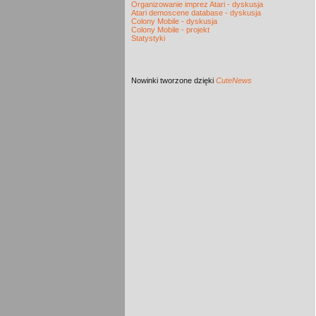
Organizowanie imprez Atari - dyskusja
Atari demoscene database - dyskusja
Colony Mobile - dyskusja
Colony Mobile - projekt
Statystyki
Nowinki
tworzone dzięki
CuteNews