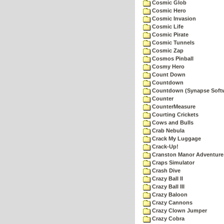
Cosmic Glob
Cosmic Hero
Cosmic Invasion
Cosmic Life
Cosmic Pirate
Cosmic Tunnels
Cosmic Zap
Cosmos Pinball
Cosmy Hero
Count Down
Countdown
Countdown (Synapse Soft
Counter
CounterMeasure
Courting Crickets
Cows and Bulls
Crab Nebula
Crack My Luggage
Crack-Up!
Cranston Manor Adventure
Craps Simulator
Crash Dive
Crazy Ball II
Crazy Ball III
Crazy Baloon
Crazy Cannons
Crazy Clown Jumper
Crazy Cobra