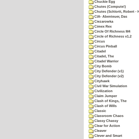
Chuckie Egg
Chutes (Compute!)
Chutes (Schlortt, Robert - 
CIA- Abenteuer, Das
Ciezarowka
Cimex Rex
Circle Of Richness M4
Circle of Richness v1.2
Circus
Circus Pinball
Citadel
Citadel, The
Citadel Warrior
City Bomb
City Defender (v1)
City Defender (v2)
Cityhawk
Civil War Simulation
Civilization
Claim Jumper
Clash of Kings, The
Clash of Wills
Classic
Classroom Chaos
Classy Chassy
Clear for Action
Cleaver
Clever and Smart