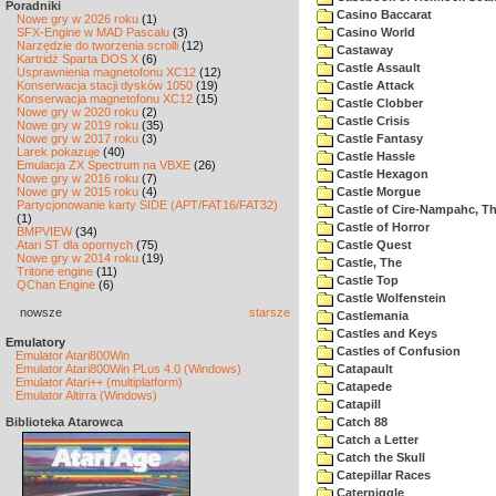
Poradniki
Casino Baccarat
Nowe gry w 2026 roku
(1)
SFX-Engine w MAD Pascalu
(3)
Casino World
Narzędzie do tworzenia scrolli
(12)
Castaway
Kartridż Sparta DOS X
(6)
Castle Assault
Usprawnienia magnetofonu XC12
(12)
Konserwacja stacji dysków 1050
(19)
Castle Attack
Konserwacja magnetofonu XC12
(15)
Castle Clobber
Nowe gry w 2020 roku
(2)
Castle Crisis
Nowe gry w 2019 roku
(35)
Nowe gry w 2017 roku
(3)
Castle Fantasy
Larek pokazuje
(40)
Castle Hassle
Emulacja ZX Spectrum na VBXE
(26)
Castle Hexagon
Nowe gry w 2016 roku
(7)
Nowe gry w 2015 roku
(4)
Castle Morgue
Partycjonowanie karty SIDE (APT/FAT16/FAT32)
Castle of Cire-Nampahc, T
(1)
Castle of Horror
BMPVIEW
(34)
Atari ST dla opornych
(75)
Castle Quest
Nowe gry w 2014 roku
(19)
Castle, The
Tritone engine
(11)
Castle Top
QChan Engine
(6)
Castle Wolfenstein
nowsze
starsze
Castlemania
Castles and Keys
Emulatory
Castles of Confusion
Emulator Atari800Win
Emulator Atari800Win PLus 4.0 (Windows)
Catapault
Emulator Atari++ (multiplatform)
Catapede
Emulator Altirra (Windows)
Catapill
Biblioteka Atarowca
Catch 88
Catch a Letter
Catch the Skull
Catepillar Races
Caterpiggle