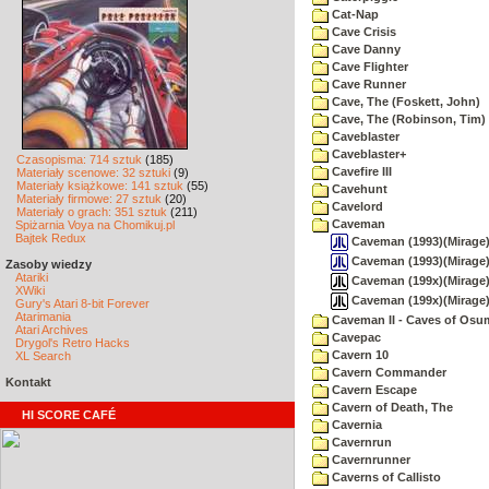
Cat-Nap
Cave Crisis
Cave Danny
Cave Flighter
Cave Runner
Cave, The (Foskett, John)
Cave, The (Robinson, Tim)
Caveblaster
Caveblaster+
Czasopisma: 714 sztuk
(185)
Cavefire III
Materiały scenowe: 32 sztuki
(9)
Materiały książkowe: 141 sztuk
(55)
Cavehunt
Materiały firmowe: 27 sztuk
(20)
Cavelord
Materiały o grach: 351 sztuk
(211)
Caveman
Spiżarnia Voya na Chomikuj.pl
Bajtek Redux
Caveman (1993)(Mirage)
Caveman (1993)(Mirage)
Zasoby wiedzy
Atariki
Caveman (199x)(Mirage)
XWiki
Caveman (199x)(Mirage)(P
Gury's Atari 8-bit Forever
Atarimania
Caveman II - Caves of Osu
Atari Archives
Cavepac
Drygol's Retro Hacks
Cavern 10
XL Search
Cavern Commander
Kontakt
Cavern Escape
Cavern of Death, The
HI SCORE CAFÉ
Cavernia
Cavernrun
Cavernrunner
Caverns of Callisto