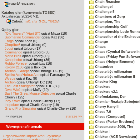
Chain Reaction
Całość 3074 MB
Challenge!
Challenge 5
Katalog gier (konwencja TOSEC)
Aktualizacja: 2021-07-11
Chambers of Zorp
Całość
,
Champion, The
md5
sha
(
7-Zip
,
TUGZip
)
Championship Golf
Opisy gier
Championship Lode Runne
"Old Towers" (Atari ST)
opisał Misza (19)
Chancellor of the Exchequ
Submarine Commander
opisał Kaz (36)
Frogs
opisał Xeen (0)
Change
Choplifter!
opisał Urborg (0)
Chaos
Joust
opisał Urborg (17)
Chase (Cymbal Software In
Commando
opisał Urborg (35)
Mario Bros
opisał Urborg (13)
Chase (Friday Fun Softwar
Xenophobe
opisał Urborg (36)
Chase (Holger Bommer)
Robbo Forever
opisał tbxx (16)
Chatterbee
Kolony 2106
opisał tbxx (3)
Archon II: Adept
opisał Urborg/TDC (9)
Chcete být milionářem
Spitfire Ace/Hellcat Ace
opisał Farscape (9)
Chcete být milionářem II
Wyspa
opisał Kaz (9)
Checker King
Archon
opisał Urborg/TDC (16)
The Last Starfighter
opisał TDC (30)
Checkers
Dwie Wieże
opisał Muffy (19)
Checkers v2.1
Basil The Great Mouse Detective
opisał Charlie
Chefredakteur, Der
Cherry (125)
Inny Świat
opisał Charlie Cherry (17)
Chemia - Reakcje Zobojetn
Inspektor
opisał Charlie Cherry (19)
Cherry Harry II
Grand Prix Simulator
opisał Charlie Cherry (16)
Chess 7.0
«« nowsze
starsze »»
Chess (Compute!)
Chess (Parker Brothers)
Wewnętrzne/Internals
Chessmaster 2000, The
Chicken!
Organizowanie imprez Atari - dyskusja
Chicken (ACE Newsletter)
Atari demoscene database - dyskusja