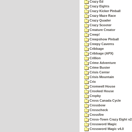
Crazy Ed
Crazy Eights
Crazy Kicker Pinball
Crazy Maze Race
Crazy Quader
Crazy Scooter
Creature Creator
Creep!
Creepshow Pinball
Creepy Caverns
Cribbage
Cribbage (APX)
Crillion
Crime Adventure
Crime Buster
Crisis Center
Crisis Mountain
Crix
Cromwell House
Crooked House
Cropky
Cross Canada Cycle
Crossbow
Crosscheck
Crossfire
Cross-Town Crazy Eight v2
Crossword Magic
Crossword Magic v4.0