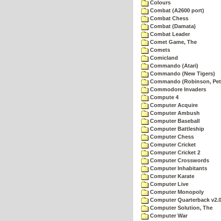
Colours
Combat (A2600 port)
Combat Chess
Combat (Damata)
Combat Leader
Comet Game, The
Comets
Comicland
Commando (Atari)
Commando (New Tigers)
Commando (Robinson, Pete
Commodore Invaders
Compute 4
Computer Acquire
Computer Ambush
Computer Baseball
Computer Battleship
Computer Chess
Computer Cricket
Computer Cricket 2
Computer Crosswords
Computer Inhabitants
Computer Karate
Computer Live
Computer Monopoly
Computer Quarterback v2.
Computer Solution, The
Computer War