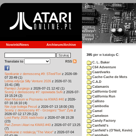
Nowinki/News
Archiwum/Archive
395
gier w katalogu
C
:
Translate to
RSS
C. L. Baker
C64 Adventure
Caardvarks
Spotkanie z demosceną #9: STeel/Tori
z 2026-08-
Cache-Cache de Mots
07 20:49 (1)
Letnia edycja Silly Venture 2026
z 2026-07-31
C.A.D
15:41 (38)
Calamanis
Pamięci Jurgiego
z 2026-07-21 12:42 (1)
California Gold
Sceny z demosceny #7: opowiada SuN
z 2026-07-
19 15:24 (2)
California Run
Atari Muzeum w Poznaniu na KWAS #40
z 2026-
Callisto
07-16 16:10 (4)
Cambodia
Nie żyje kolega Pecuś
z 2026-07-13 18:00 (30)
Sceny z demosceny #7 - Grzegorz "Sun" Żyła
z
Camel
2026-07-12 17:29 (12)
Cameleon
Lost Party 2026 nadchodzi
z 2026-07-08 15:28
Candy Factory
(23)
Pan Zenon i Atari na KWAS #40
z 2026-07-07 13:25
Canfield's
(7)
Canfield's (O'Neil, Kevin)
Spotkanie z redakcją "The Voice"
z 2026-07-04
Cannibals
07:42 (9)