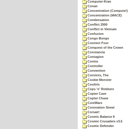
Computer-Kran
Conan
Concentration (Compute!)
Concentration (MACE)
Condensation
Conflict 2500
Conflict in Vietnam
Confuzion
Congo Bongo
Connect Four
Conquest of the Crown
Constancia
Contagion
Contra
Controller
Convention
Convicts, The
Cookie Monster
Cooltris
Cops 'n' Robbers
Copter Cave
Copter Chase
CoreWars
Coronation Street
Corsair!
Cosmic Balance II
Cosmic Crusaders v3.5
Cosmic Defender