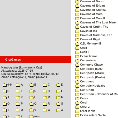
Caverns of Doom
Caverns of Eriban
Caverns of Khafka
Caverns of Mars
Caverns of Mars II
Caverns of The Lost Miner
Caves of Ctulhi, The
Caves of Ice
Caves of Madness, The
Caves of Rigel
C.D. Memory III
Cecil
Cecil II
Cellar Terror
Gry/Games
Cementerio
Cemetery Chase
Katalog gier (konwencja Kaz)
Centipede (5200)
Aktualizacja: 2026-07-19
Centipede (Atari)
Liczba katalogów: 8878, liczba plików: 40040
Zmian katalogów: 1, zmian plików: 1
Centipede (Proto)
Centment
0-9
A
B
C
D
Centrale Nucleaire
Centurion
E
F
G
H
I
Centurion - Defender of R
J
K
L
M
N
Ceres
Cervi
O
P
Q
R
S
Cervi 2
T
U
V
W
X
C'est la Vie
Cesta kolem Sveta
Y
Z
inne