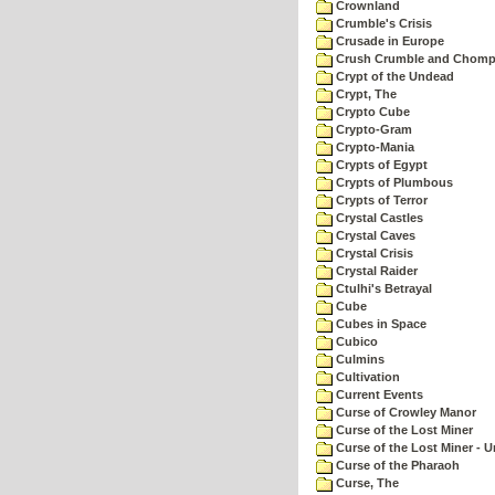
Crownland
Crumble's Crisis
Crusade in Europe
Crush Crumble and Chom
Crypt of the Undead
Crypt, The
Crypto Cube
Crypto-Gram
Crypto-Mania
Crypts of Egypt
Crypts of Plumbous
Crypts of Terror
Crystal Castles
Crystal Caves
Crystal Crisis
Crystal Raider
Ctulhi's Betrayal
Cube
Cubes in Space
Cubico
Culmins
Cultivation
Current Events
Curse of Crowley Manor
Curse of the Lost Miner
Curse of the Lost Miner -
Curse of the Pharaoh
Curse, The