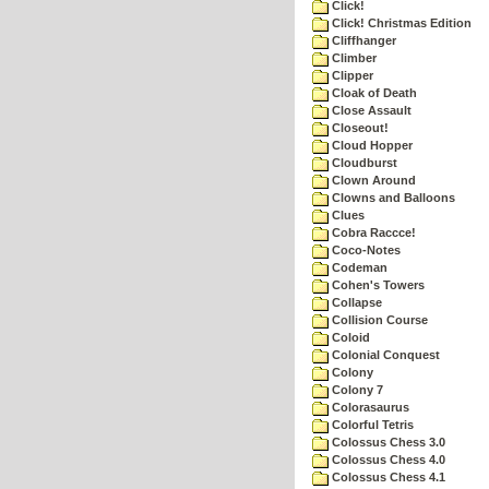
Click!
Click! Christmas Edition
Cliffhanger
Climber
Clipper
Cloak of Death
Close Assault
Closeout!
Cloud Hopper
Cloudburst
Clown Around
Clowns and Balloons
Clues
Cobra Raccce!
Coco-Notes
Codeman
Cohen's Towers
Collapse
Collision Course
Coloid
Colonial Conquest
Colony
Colony 7
Colorasaurus
Colorful Tetris
Colossus Chess 3.0
Colossus Chess 4.0
Colossus Chess 4.1