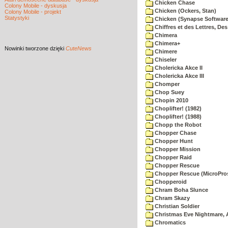
Chicken Chase
Colony Mobile - dyskusja
Chicken (Ockers, Stan)
Colony Mobile - projekt
Statystyki
Chicken (Synapse Software
Chiffres et des Lettres, Des
Chimera
Chimera+
Nowinki
tworzone dzięki
CuteNews
Chimere
Chiseler
Cholericka Akce II
Cholericka Akce III
Chomper
Chop Suey
Chopin 2010
Choplifter! (1982)
Choplifter! (1988)
Chopp the Robot
Chopper Chase
Chopper Hunt
Chopper Mission
Chopper Raid
Chopper Rescue
Chopper Rescue (MicroPros
Chopperoid
Chram Boha Slunce
Chram Skazy
Christian Soldier
Christmas Eve Nightmare, 
Chromatics