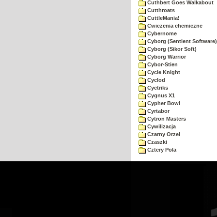
Cuthbert Goes Walkabout
Cutthroats
CuttleMania!
Cwiczenia chemiczne
Cybernome
Cyborg (Sentient Software)
Cyborg (Sikor Soft)
Cyborg Warrior
Cybor-Stien
Cycle Knight
Cyclod
Cyctriks
Cygnus X1
Cypher Bowl
Cyrtabor
Cytron Masters
Cywilizacja
Czarny Orzel
Czaszki
Cztery Pola