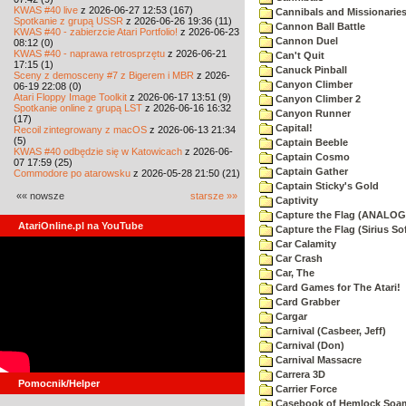
KWAS #40 live
z 2026-06-27 12:53 (167)
Cannibals and Missionarie
Spotkanie z grupą USSR
z 2026-06-26 19:36 (11)
Cannon Ball Battle
KWAS #40 - zabierzcie Atari Portfolio!
z 2026-06-23
Cannon Duel
08:12 (0)
KWAS #40 - naprawa retrosprzętu
z 2026-06-21
Can't Quit
17:15 (1)
Canuck Pinball
Sceny z demosceny #7 z Bigerem i MBR
z 2026-
Canyon Climber
06-19 22:08 (0)
Atari Floppy Image Toolkit
z 2026-06-17 13:51 (9)
Canyon Climber 2
Spotkanie online z grupą LST
z 2026-06-16 16:32
Canyon Runner
(17)
Capital!
Recoil zintegrowany z macOS
z 2026-06-13 21:34
(5)
Captain Beeble
KWAS #40 odbędzie się w Katowicach
z 2026-06-
Captain Cosmo
07 17:59 (25)
Captain Gather
Commodore po atarowsku
z 2026-05-28 21:50 (21)
Captain Sticky's Gold
«« nowsze
starsze »»
Captivity
Capture the Flag (ANALOG
AtariOnline.pl na YouTube
Capture the Flag (Sirius So
Car Calamity
Car Crash
Car, The
Card Games for The Atari!
Card Grabber
Cargar
Carnival (Casbeer, Jeff)
Carnival (Don)
Carnival Massacre
Carrera 3D
Pomocnik/Helper
Carrier Force
Casebook of Hemlock Soa