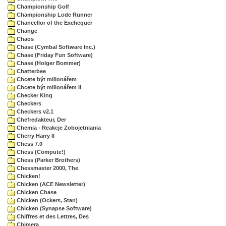
Championship Golf
Championship Lode Runner
Chancellor of the Exchequer
Change
Chaos
Chase (Cymbal Software Inc.)
Chase (Friday Fun Software)
Chase (Holger Bommer)
Chatterbee
Chcete být milionářem
Chcete být milionářem II
Checker King
Checkers
Checkers v2.1
Chefredakteur, Der
Chemia - Reakcje Zobojetniania
Cherry Harry II
Chess 7.0
Chess (Compute!)
Chess (Parker Brothers)
Chessmaster 2000, The
Chicken!
Chicken (ACE Newsletter)
Chicken Chase
Chicken (Ockers, Stan)
Chicken (Synapse Software)
Chiffres et des Lettres, Des
Chimera