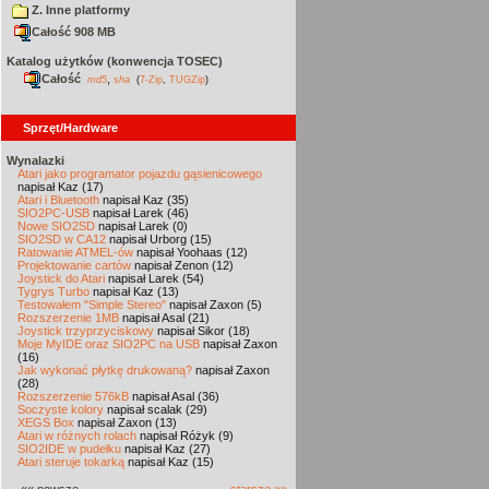
Z. Inne platformy
Całość 908 MB
Katalog użytków (konwencja TOSEC)
Całość
,
md5
sha
(
7-Zip
,
TUGZip
)
Sprzęt/Hardware
Wynalazki
Atari jako programator pojazdu gąsienicowego
napisał Kaz (17)
Atari i Bluetooth
napisał Kaz (35)
SIO2PC-USB
napisał Larek (46)
Nowe SIO2SD
napisał Larek (0)
SIO2SD w CA12
napisał Urborg (15)
Ratowanie ATMEL-ów
napisał Yoohaas (12)
Projektowanie cartów
napisał Zenon (12)
Joystick do Atari
napisał Larek (54)
Tygrys Turbo
napisał Kaz (13)
Testowałem "Simple Stereo"
napisał Zaxon (5)
Rozszerzenie 1MB
napisał Asal (21)
Joystick trzyprzyciskowy
napisał Sikor (18)
Moje MyIDE oraz SIO2PC na USB
napisał Zaxon
(16)
Jak wykonać płytkę drukowaną?
napisał Zaxon
(28)
Rozszerzenie 576kB
napisał Asal (36)
Soczyste kolory
napisał scalak (29)
XEGS Box
napisał Zaxon (13)
Atari w różnych rolach
napisał Różyk (9)
SIO2IDE w pudełku
napisał Kaz (27)
Atari steruje tokarką
napisał Kaz (15)