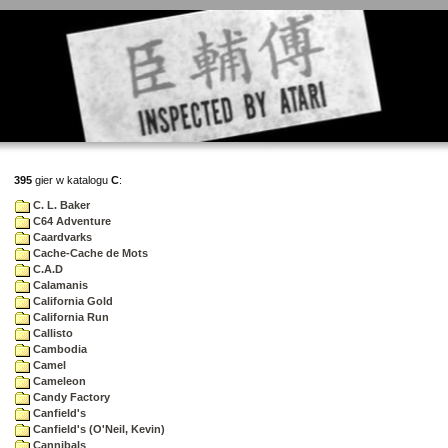
395
gier w katalogu
C
:
C. L. Baker
C64 Adventure
Caardvarks
Cache-Cache de Mots
C.A.D
Calamanis
California Gold
California Run
Callisto
Cambodia
Camel
Cameleon
Candy Factory
Canfield's
Canfield's (O'Neil, Kevin)
Cannibals