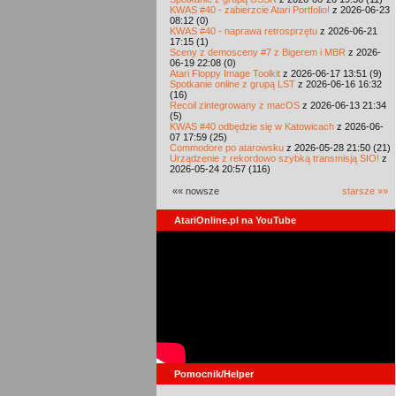
KWAS #40 - zabierzcie Atari Portfolio!
z 2026-06-23
08:12 (0)
KWAS #40 - naprawa retrosprzętu
z 2026-06-21
17:15 (1)
Sceny z demosceny #7 z Bigerem i MBR
z 2026-
06-19 22:08 (0)
Atari Floppy Image Toolkit
z 2026-06-17 13:51 (9)
Spotkanie online z grupą LST
z 2026-06-16 16:32
(16)
Recoil zintegrowany z macOS
z 2026-06-13 21:34
(5)
KWAS #40 odbędzie się w Katowicach
z 2026-06-
07 17:59 (25)
Commodore po atarowsku
z 2026-05-28 21:50 (21)
Urządzenie z rekordowo szybką transmisją SIO!
z
2026-05-24 20:57 (116)
«« nowsze
starsze »»
AtariOnline.pl na YouTube
Pomocnik/Helper