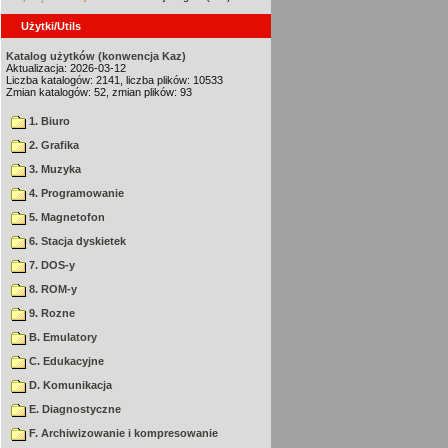
Użytki/Utils
Katalog użytków (konwencja Kaz)
Aktualizacja: 2026-03-12
Liczba katalogów: 2141, liczba plików: 10533
Zmian katalogów: 52, zmian plików: 93
1. Biuro
2. Grafika
3. Muzyka
4. Programowanie
5. Magnetofon
6. Stacja dyskietek
7. DOS-y
8. ROM-y
9. Rozne
B. Emulatory
C. Edukacyjne
D. Komunikacja
E. Diagnostyczne
F. Archiwizowanie i kompresowanie