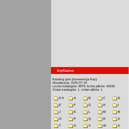
Gry/Games
Katalog gier (konwencja Kaz)
Aktualizacja: 2026-07-19
Liczba katalogów: 8878, liczba plików: 40040
Zmian katalogów: 1, zmian plików: 1
0-9
A
B
C
D
E
F
G
H
I
J
K
L
M
N
O
P
Q
R
S
T
U
V
W
X