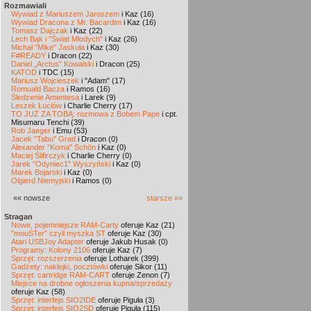
Rozmawiali
Wywiad z Mariuszem Jaroszem
i Kaz (16)
Wywiad Dracona z Mr. Bacardim
i Kaz (16)
Tomasz Dajczak
i Kaz (22)
Lech Bąk i "Świat Młodych"
i Kaz (26)
Michał "Mike" Jaskuła
i Kaz (30)
F#READY
i Dracon (22)
Daniel „Arctus” Kowalski
i Dracon (25)
KATOD
i TDC (15)
Mariusz Wojcieszek
i "Adam" (17)
Romuald Bacza
i Ramos (16)
Śledzenie Amentesa
i Larek (9)
Leszek Łuciów
i Charlie Cherry (17)
TO JUŻ ZA TOBĄ: rozmowa z Bobem Pape
i cpt.
Misumaru Tenchi (39)
Rob Jaeger
i Emu (53)
Jacek "Tabu" Grad
i Dracon (0)
Alexander "Koma" Schön
i Kaz (0)
Maciej Ślifirczyk
i Charlie Cherry (0)
Jarek "Odyniec1" Wyszyński
i Kaz (0)
Marek Bojarski
i Kaz (0)
Olgierd Niemyjski
i Ramos (0)
«« nowsze
starsze »»
Stragan
Nowe, pojemniejsze RAM-Carty
oferuje Kaz (21)
"mouSTer" czyli myszka ST
oferuje Kaz (30)
Atari USBJoy Adapter
oferuje Jakub Husak (0)
Programy: Kolony 2106
oferuje Kaz (7)
Sprzęt: rozszerzenia
oferuje Lotharek (399)
Gadżety: naklejki, pocztówki
oferuje Sikor (11)
Sprzęt: cartridge RAM-CART
oferuje Zenon (7)
Miejsce na drobne ogłoszenia kupna/sprzedaży
oferuje Kaz (58)
Sprzęt: interfejs SIO2IDE
oferuje Piguła (3)
Sprzęt: interfejs SIO2SD
oferuje Piguła (115)