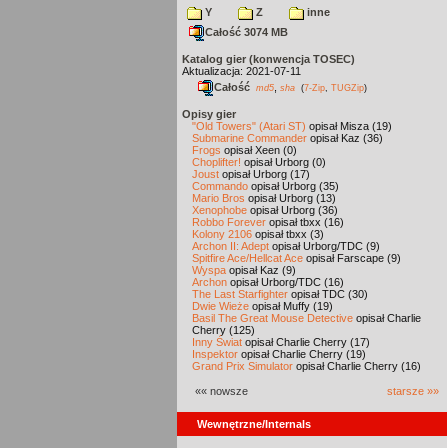
Y
Z
inne
Całość 3074 MB
Katalog gier (konwencja TOSEC)
Aktualizacja: 2021-07-11
Całość
,
md5
sha
(
7-Zip
,
TUGZip
)
Opisy gier
"Old Towers" (Atari ST)
opisał Misza (19)
Submarine Commander
opisał Kaz (36)
Frogs
opisał Xeen (0)
Choplifter!
opisał Urborg (0)
Joust
opisał Urborg (17)
Commando
opisał Urborg (35)
Mario Bros
opisał Urborg (13)
Xenophobe
opisał Urborg (36)
Robbo Forever
opisał tbxx (16)
Kolony 2106
opisał tbxx (3)
Archon II: Adept
opisał Urborg/TDC (9)
Spitfire Ace/Hellcat Ace
opisał Farscape (9)
Wyspa
opisał Kaz (9)
Archon
opisał Urborg/TDC (16)
The Last Starfighter
opisał TDC (30)
Dwie Wieże
opisał Muffy (19)
Basil The Great Mouse Detective
opisał Charlie
Cherry (125)
Inny Świat
opisał Charlie Cherry (17)
Inspektor
opisał Charlie Cherry (19)
Grand Prix Simulator
opisał Charlie Cherry (16)
«« nowsze
starsze »»
Wewnętrzne/Internals