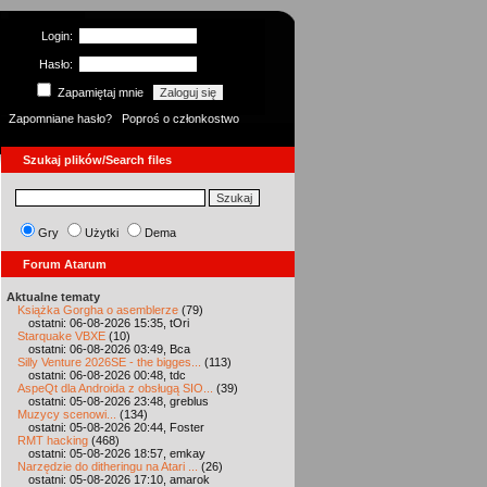
Login:
Hasło:
Zapamiętaj mnie
Zapomniane hasło?
Poproś o członkostwo
Szukaj plików/Search files
Gry
Użytki
Dema
Forum Atarum
Aktualne tematy
Książka Gorgha o asemblerze
(79)
ostatni: 06-08-2026 15:35, tOri
Starquake VBXE
(10)
ostatni: 06-08-2026 03:49, Bca
Silly Venture 2026SE - the bigges...
(113)
ostatni: 06-08-2026 00:48, tdc
AspeQt dla Androida z obsługą SIO...
(39)
ostatni: 05-08-2026 23:48, greblus
Muzycy scenowi...
(134)
ostatni: 05-08-2026 20:44, Foster
RMT hacking
(468)
ostatni: 05-08-2026 18:57, emkay
Narzędzie do ditheringu na Atari ...
(26)
ostatni: 05-08-2026 17:10, amarok