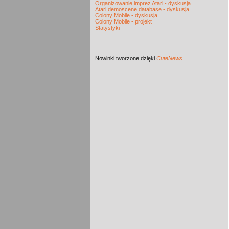
Organizowanie imprez Atari - dyskusja
Atari demoscene database - dyskusja
Colony Mobile - dyskusja
Colony Mobile - projekt
Statystyki
Nowinki
tworzone dzięki
CuteNews