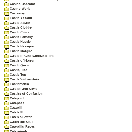
Casino Baccarat
Casino World
Castaway
Castle Assault
Castle Attack
Castle Clobber
Castle Crisis
Castle Fantasy
Castle Hassle
Castle Hexagon
Castle Morgue
Castle of Cire-Nampahc, The
Castle of Horror
Castle Quest
Castle, The
Castle Top
Castle Wolfenstein
Castlemania
Castles and Keys
Castles of Confusion
Catapault
Catapede
Catapill
Catch 88
Catch a Letter
Catch the Skull
Catepillar Races
Caterpiggle