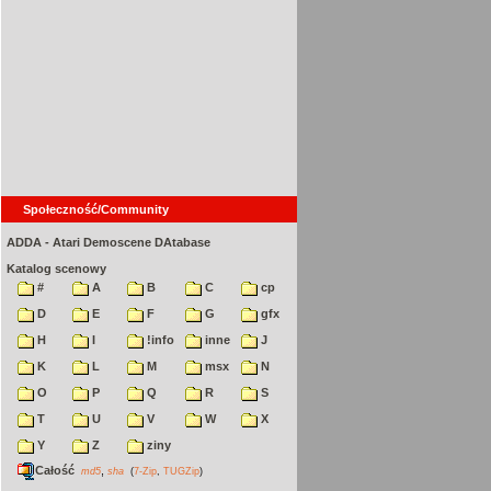
Społeczność/Community
ADDA - Atari Demoscene DAtabase
Katalog scenowy
#
A
B
C
cp
D
E
F
G
gfx
H
I
!info
inne
J
K
L
M
msx
N
O
P
Q
R
S
T
U
V
W
X
Y
Z
ziny
Całość
,
md5
sha
(
7-Zip
,
TUGZip
)