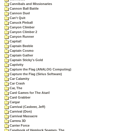
Cannibals and Missionaries
Cannon Ball Battle
Cannon Duel
Can't Quit
Canuck Pinball
Canyon Climber
Canyon Climber 2
Canyon Runner
Capital!
Captain Beeble
Captain Cosmo
Captain Gather
Captain Sticky's Gold
Captivity
Capture the Flag (ANALOG Computing)
Capture the Flag (Sirius Software)
Car Calamity
Car Crash
Car, The
Card Games for The Atari!
Card Grabber
Cargar
Carnival (Casbeer, Jeff)
Carnival (Don)
Carnival Massacre
Carrera 3D
Carrier Force
Casebook of Hemlock Soames, The