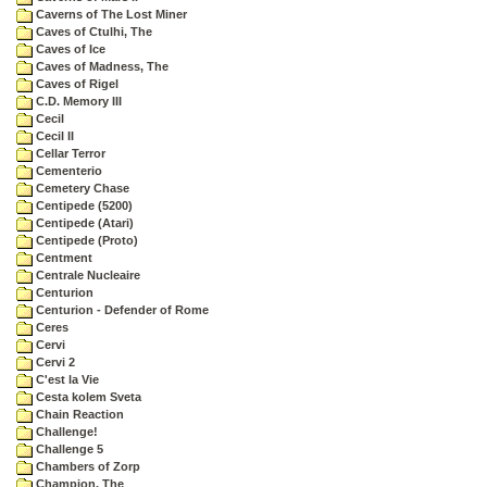
Caverns of The Lost Miner
Caves of Ctulhi, The
Caves of Ice
Caves of Madness, The
Caves of Rigel
C.D. Memory III
Cecil
Cecil II
Cellar Terror
Cementerio
Cemetery Chase
Centipede (5200)
Centipede (Atari)
Centipede (Proto)
Centment
Centrale Nucleaire
Centurion
Centurion - Defender of Rome
Ceres
Cervi
Cervi 2
C'est la Vie
Cesta kolem Sveta
Chain Reaction
Challenge!
Challenge 5
Chambers of Zorp
Champion, The