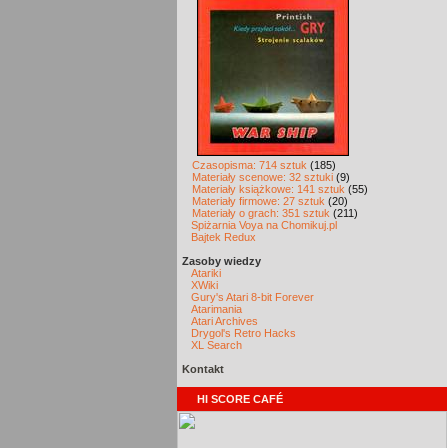
Czasopisma: 714 sztuk
(185)
Materiały scenowe: 32 sztuki
(9)
Materiały książkowe: 141 sztuk
(55)
Materiały firmowe: 27 sztuk
(20)
Materiały o grach: 351 sztuk
(211)
Spiżarnia Voya na Chomikuj.pl
Bajtek Redux
Zasoby wiedzy
Atariki
XWiki
Gury's Atari 8-bit Forever
Atarimania
Atari Archives
Drygol's Retro Hacks
XL Search
Kontakt
HI SCORE CAFÉ