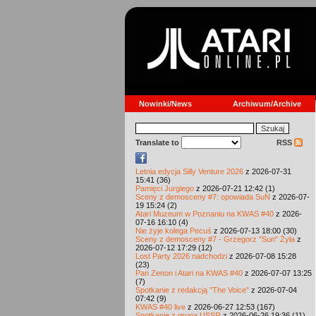
Nowinki/News
Archiwum/Archive
Translate to
RSS
Letnia edycja Silly Venture 2026
z 2026-07-31
15:41 (36)
Pamięci Jurgiego
z 2026-07-21 12:42 (1)
Sceny z demosceny #7: opowiada SuN
z 2026-07-
19 15:24 (2)
Atari Muzeum w Poznaniu na KWAS #40
z 2026-
07-16 16:10 (4)
Nie żyje kolega Pecuś
z 2026-07-13 18:00 (30)
Sceny z demosceny #7 - Grzegorz "Sun" Żyła
z
2026-07-12 17:29 (12)
Lost Party 2026 nadchodzi
z 2026-07-08 15:28
(23)
Pan Zenon i Atari na KWAS #40
z 2026-07-07 13:25
(7)
Spotkanie z redakcją "The Voice"
z 2026-07-04
07:42 (9)
KWAS #40 live
z 2026-06-27 12:53 (167)
Spotkanie z grupą USSR
z 2026-06-26 19:36 (11)