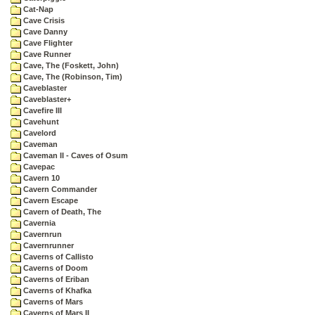
Cat-Nap
Cave Crisis
Cave Danny
Cave Flighter
Cave Runner
Cave, The (Foskett, John)
Cave, The (Robinson, Tim)
Caveblaster
Caveblaster+
Cavefire III
Cavehunt
Cavelord
Caveman
Caveman II - Caves of Osum
Cavepac
Cavern 10
Cavern Commander
Cavern Escape
Cavern of Death, The
Cavernia
Cavernrun
Cavernrunner
Caverns of Callisto
Caverns of Doom
Caverns of Eriban
Caverns of Khafka
Caverns of Mars
Caverns of Mars II