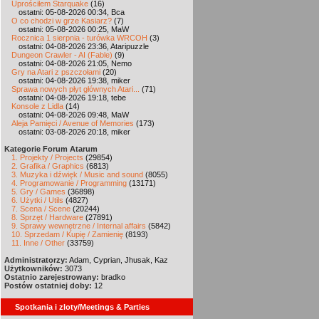
Uprościłem Starquake
(16)
ostatni: 05-08-2026 00:34, Bca
O co chodzi w grze Kasiarz?
(7)
ostatni: 05-08-2026 00:25, MaW
Rocznica 1 sierpnia - turówka WRCOH
(3)
ostatni: 04-08-2026 23:36, Ataripuzzle
Dungeon Crawler - AI (Fable)
(9)
ostatni: 04-08-2026 21:05, Nemo
Gry na Atari z pszczołami
(20)
ostatni: 04-08-2026 19:38, miker
Sprawa nowych płyt głównych Atari...
(71)
ostatni: 04-08-2026 19:18, tebe
Konsole z Lidla
(14)
ostatni: 04-08-2026 09:48, MaW
Aleja Pamięci / Avenue of Memories
(173)
ostatni: 03-08-2026 20:18, miker
Kategorie Forum Atarum
1. Projekty / Projects
(29854)
2. Grafika / Graphics
(6813)
3. Muzyka i dźwięk / Music and sound
(8055)
4. Programowanie / Programming
(13171)
5. Gry / Games
(36898)
6. Użytki / Utils
(4827)
7. Scena / Scene
(20244)
8. Sprzęt / Hardware
(27891)
9. Sprawy wewnętrzne / Internal affairs
(5842)
10. Sprzedam / Kupię / Zamienię
(8193)
11. Inne / Other
(33759)
Administratorzy:
Adam, Cyprian, Jhusak, Kaz
Użytkowników:
3073
Ostatnio zarejestrowany:
bradko
Postów ostatniej doby:
12
Spotkania i zloty/Meetings & Parties