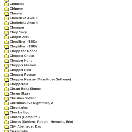
Chimera+
Chimere
Chiseler
Cholericka Akce II
Cholericka Akce III
Chomper
Chop Suey
Chopin 2010
Choplifter! (1982)
Choplifter! (1988)
Chopp the Robot
Chopper Chase
Chopper Hunt
Chopper Mission
Chopper Raid
Chopper Rescue
Chopper Rescue (MicroProse Software)
Chopperoid
Chram Boha Slunce
Chram Skazy
Christian Soldier
Christmas Eve Nightmare, A
Chromatics
Chuckie Egg
Chutes (Compute!)
Chutes (Schlortt, Robert - Henneke, Eric)
CIA- Abenteuer, Das
Ciezarowka