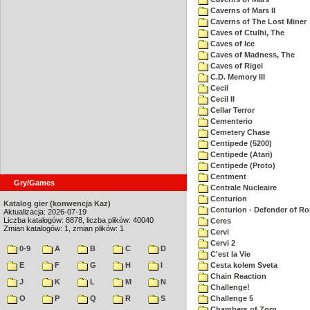
Caverns of Mars II
Caverns of The Lost Miner
Caves of Ctulhi, The
Caves of Ice
Caves of Madness, The
Caves of Rigel
C.D. Memory III
Cecil
Cecil II
Cellar Terror
Cementerio
Cemetery Chase
Centipede (5200)
Centipede (Atari)
Centipede (Proto)
Centment
Gry/Games
Centrale Nucleaire
Centurion
Katalog gier (konwencja Kaz)
Centurion - Defender of R
Aktualizacja: 2026-07-19
Liczba katalogów: 8878, liczba plików: 40040
Ceres
Zmian katalogów: 1, zmian plików: 1
Cervi
Cervi 2
0-9
A
B
C
D
C'est la Vie
E
F
G
H
I
Cesta kolem Sveta
Chain Reaction
J
K
L
M
N
Challenge!
O
P
Q
R
S
Challenge 5
Chambers of Zorp