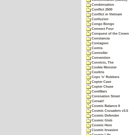
Condensation
Conflict 2500
Conflict in Vietnam
Confuzion
Congo Bongo
Connect Four
Conquest of the Crown
Constancia
Contagion
Contra
Controller
Convention
Convicts, The
Cookie Monster
Cooltris
Cops 'n' Robbers
Copter Cave
Copter Chase
CoreWars
Coronation Street
Corsair!
Cosmic Balance II
Cosmic Crusaders v3.5
Cosmic Defender
Cosmic Glob
Cosmic Hero
Cosmic Invasion
Cosmic Life