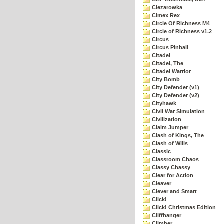
Ciezarowka
Cimex Rex
Circle Of Richness M4
Circle of Richness v1.2
Circus
Circus Pinball
Citadel
Citadel, The
Citadel Warrior
City Bomb
City Defender (v1)
City Defender (v2)
Cityhawk
Civil War Simulation
Civilization
Claim Jumper
Clash of Kings, The
Clash of Wills
Classic
Classroom Chaos
Classy Chassy
Clear for Action
Cleaver
Clever and Smart
Click!
Click! Christmas Edition
Cliffhanger
Climber