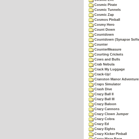
Cosmic Pirate
Cosmic Tunnels
Cosmic Zap
Cosmos Pinball
Cosmy Hero
Count Down
Countdown
Countdown (Synapse Soft
Counter
CounterMeasure
Courting Crickets
Cows and Bulls
Crab Nebula
Crack My Luggage
Crack-Up!
Cranston Manor Adventure
Craps Simulator
Crash Dive
Crazy Ball II
Crazy Ball III
Crazy Baloon
Crazy Cannons
Crazy Clown Jumper
Crazy Cobra
Crazy Ed
Crazy Eights
Crazy Kicker Pinball
Crazy Maze Race