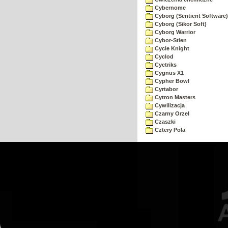
Cybernome
Cyborg (Sentient Software)
Cyborg (Sikor Soft)
Cyborg Warrior
Cybor-Stien
Cycle Knight
Cyclod
Cyctriks
Cygnus X1
Cypher Bowl
Cyrtabor
Cytron Masters
Cywilizacja
Czarny Orzel
Czaszki
Cztery Pola