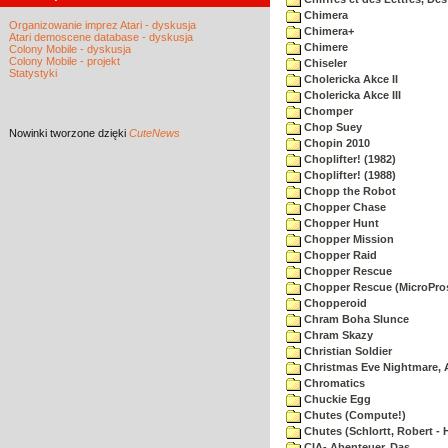
Chimera
Organizowanie imprez Atari - dyskusja
Chimera+
Atari demoscene database - dyskusja
Chimere
Colony Mobile - dyskusja
Colony Mobile - projekt
Chiseler
Statystyki
Cholericka Akce II
Cholericka Akce III
Chomper
Chop Suey
Nowinki
tworzone dzięki
CuteNews
Chopin 2010
Choplifter! (1982)
Choplifter! (1988)
Chopp the Robot
Chopper Chase
Chopper Hunt
Chopper Mission
Chopper Raid
Chopper Rescue
Chopper Rescue (MicroPros
Chopperoid
Chram Boha Slunce
Chram Skazy
Christian Soldier
Christmas Eve Nightmare, 
Chromatics
Chuckie Egg
Chutes (Compute!)
Chutes (Schlortt, Robert - 
CIA- Abenteuer, Das