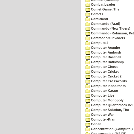
Combat Leader
Comet Game, The
Comets
Comicland
Commando (Atari)
Commando (New Tigers)
Commando (Robinson, Pete
Commodore Invaders
Compute 4
Computer Acquire
Computer Ambush
Computer Baseball
Computer Battleship
Computer Chess
Computer Cricket
Computer Cricket 2
Computer Crosswords
Computer Inhabitants
Computer Karate
Computer Live
Computer Monopoly
Computer Quarterback v2.
Computer Solution, The
Computer War
Computer-Kran
Conan
Concentration (Compute!)
Concentration (MACE)