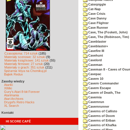
Caterpiggle
Cat-Nap
Cave Crisis
Cave Danny
Cave Flighter
Cave Runner
Cave, The (Foskett, John)
Cave, The (Robinson, Tim)
Caveblaster
Caveblaster+
Cavefire III
Czasopisma: 714 sztuk
(185)
Cavehunt
Materiały scenowe: 32 sztuki
(9)
Cavelord
Materiały książkowe: 141 sztuk
(55)
Materiały firmowe: 27 sztuk
(20)
Caveman
Materiały o grach: 351 sztuk
(211)
Caveman II - Caves of Osu
Spiżarnia Voya na Chomikuj.pl
Cavepac
Bajtek Redux
Cavern 10
Zasoby wiedzy
Cavern Commander
Atariki
Cavern Escape
XWiki
Gury's Atari 8-bit Forever
Cavern of Death, The
Atarimania
Cavernia
Atari Archives
Cavernrun
Drygol's Retro Hacks
XL Search
Cavernrunner
Caverns of Callisto
Kontakt
Caverns of Doom
Caverns of Eriban
HI SCORE CAFÉ
Caverns of Khafka
Caverns of Mars