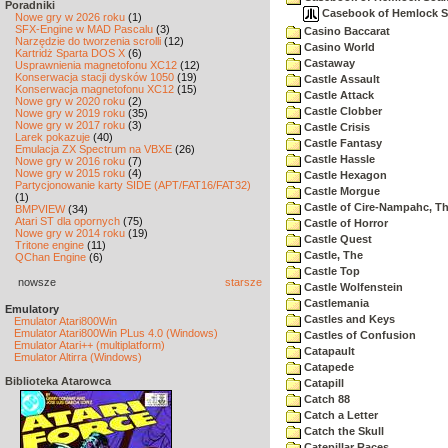
Poradniki
Casebook of Hemlock So
Nowe gry w 2026 roku
(1)
SFX-Engine w MAD Pascalu
(3)
Casino Baccarat
Narzędzie do tworzenia scrolli
(12)
Casino World
Kartridż Sparta DOS X
(6)
Castaway
Usprawnienia magnetofonu XC12
(12)
Konserwacja stacji dysków 1050
(19)
Castle Assault
Konserwacja magnetofonu XC12
(15)
Castle Attack
Nowe gry w 2020 roku
(2)
Castle Clobber
Nowe gry w 2019 roku
(35)
Nowe gry w 2017 roku
(3)
Castle Crisis
Larek pokazuje
(40)
Castle Fantasy
Emulacja ZX Spectrum na VBXE
(26)
Castle Hassle
Nowe gry w 2016 roku
(7)
Nowe gry w 2015 roku
(4)
Castle Hexagon
Partycjonowanie karty SIDE (APT/FAT16/FAT32)
Castle Morgue
(1)
Castle of Cire-Nampahc, T
BMPVIEW
(34)
Atari ST dla opornych
(75)
Castle of Horror
Nowe gry w 2014 roku
(19)
Castle Quest
Tritone engine
(11)
Castle, The
QChan Engine
(6)
Castle Top
nowsze
starsze
Castle Wolfenstein
Castlemania
Emulatory
Castles and Keys
Emulator Atari800Win
Emulator Atari800Win PLus 4.0 (Windows)
Castles of Confusion
Emulator Atari++ (multiplatform)
Catapault
Emulator Altirra (Windows)
Catapede
Biblioteka Atarowca
Catapill
Catch 88
Catch a Letter
Catch the Skull
Catepillar Races