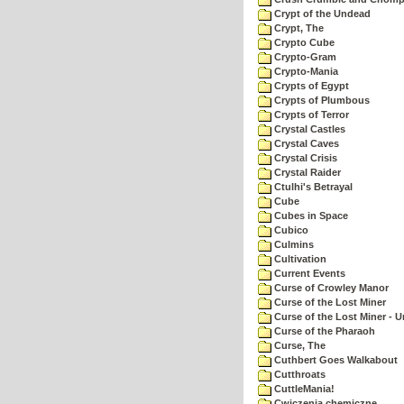
Crypt of the Undead
Crypt, The
Crypto Cube
Crypto-Gram
Crypto-Mania
Crypts of Egypt
Crypts of Plumbous
Crypts of Terror
Crystal Castles
Crystal Caves
Crystal Crisis
Crystal Raider
Ctulhi's Betrayal
Cube
Cubes in Space
Cubico
Culmins
Cultivation
Current Events
Curse of Crowley Manor
Curse of the Lost Miner
Curse of the Lost Miner -
Curse of the Pharaoh
Curse, The
Cuthbert Goes Walkabout
Cutthroats
CuttleMania!
Cwiczenia chemiczne