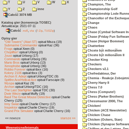
T
U
V
W
X
Champion, The
Y
Z
inne
Championship Golf
Championship Lode Runne
Całość 3074 MB
Chancellor of the Exchequ
Katalog gier (konwencja TOSEC)
Change
Aktualizacja: 2021-07-11
Chaos
Całość
,
md5
sha
(
7-Zip
,
TUGZip
)
Chase (Cymbal Software In
Chase (Friday Fun Softwar
Opisy gier
Chase (Holger Bommer)
"Old Towers" (Atari ST)
opisał Misza (19)
Submarine Commander
opisał Kaz (36)
Chatterbee
Frogs
opisał Xeen (0)
Chcete být milionářem
Choplifter!
opisał Urborg (0)
Chcete být milionářem II
Joust
opisał Urborg (17)
Commando
opisał Urborg (35)
Checker King
Mario Bros
opisał Urborg (13)
Checkers
Xenophobe
opisał Urborg (36)
Checkers v2.1
Robbo Forever
opisał tbxx (16)
Kolony 2106
opisał tbxx (3)
Chefredakteur, Der
Archon II: Adept
opisał Urborg/TDC (9)
Chemia - Reakcje Zobojetn
Spitfire Ace/Hellcat Ace
opisał Farscape (9)
Cherry Harry II
Wyspa
opisał Kaz (9)
Archon
opisał Urborg/TDC (16)
Chess 7.0
The Last Starfighter
opisał TDC (30)
Chess (Compute!)
Dwie Wieże
opisał Muffy (19)
Chess (Parker Brothers)
Basil The Great Mouse Detective
opisał Charlie
Cherry (125)
Chessmaster 2000, The
Inny Świat
opisał Charlie Cherry (17)
Chicken!
Inspektor
opisał Charlie Cherry (19)
Chicken (ACE Newsletter)
Grand Prix Simulator
opisał Charlie Cherry (16)
Chicken Chase
«« nowsze
starsze »»
Chicken (Ockers, Stan)
Chicken (Synapse Software
Wewnętrzne/Internals
Chiffres et des Lettres, Des