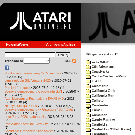
Nowinki/News
Archiwum/Archive
395
gier w katalogu
C
:
Translate to
RSS
C. L. Baker
C64 Adventure
Caardvarks
Spotkanie z demosceną #9: STeel/Tori
z 2026-08-
Cache-Cache de Mots
07 20:49 (6)
Letnia edycja Silly Venture 2026
z 2026-07-31
C.A.D
15:41 (38)
Calamanis
Pamięci Jurgiego
z 2026-07-21 12:42 (1)
California Gold
Sceny z demosceny #7: opowiada SuN
z 2026-07-
19 15:24 (2)
California Run
Atari Muzeum w Poznaniu na KWAS #40
z 2026-
Callisto
07-16 16:10 (4)
Cambodia
Nie żyje kolega Pecuś
z 2026-07-13 18:00 (30)
Sceny z demosceny #7 - Grzegorz "Sun" Żyła
z
Camel
2026-07-12 17:29 (12)
Cameleon
Lost Party 2026 nadchodzi
z 2026-07-08 15:28
Candy Factory
(23)
Pan Zenon i Atari na KWAS #40
z 2026-07-07 13:25
Canfield's
(7)
Canfield's (O'Neil, Kevin)
Spotkanie z redakcją "The Voice"
z 2026-07-04
Cannibals
07:42 (9)