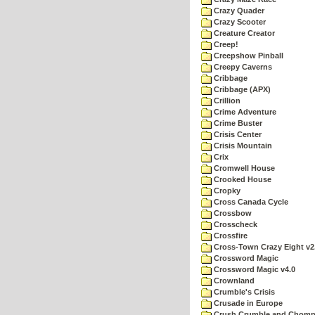
Crazy Quader
Crazy Scooter
Creature Creator
Creep!
Creepshow Pinball
Creepy Caverns
Cribbage
Cribbage (APX)
Crillion
Crime Adventure
Crime Buster
Crisis Center
Crisis Mountain
Crix
Cromwell House
Crooked House
Cropky
Cross Canada Cycle
Crossbow
Crosscheck
Crossfire
Cross-Town Crazy Eight v2
Crossword Magic
Crossword Magic v4.0
Crownland
Crumble's Crisis
Crusade in Europe
Crush Crumble and Chom