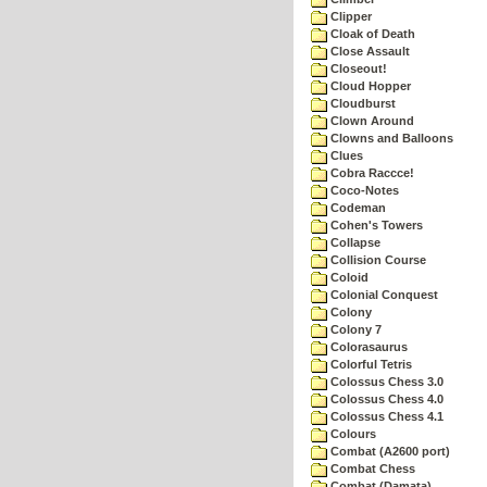
Clipper
Cloak of Death
Close Assault
Closeout!
Cloud Hopper
Cloudburst
Clown Around
Clowns and Balloons
Clues
Cobra Raccce!
Coco-Notes
Codeman
Cohen's Towers
Collapse
Collision Course
Coloid
Colonial Conquest
Colony
Colony 7
Colorasaurus
Colorful Tetris
Colossus Chess 3.0
Colossus Chess 4.0
Colossus Chess 4.1
Colours
Combat (A2600 port)
Combat Chess
Combat (Damata)