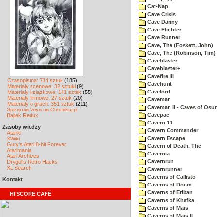
Cat-Nap
Cave Crisis
Cave Danny
Cave Flighter
Cave Runner
Cave, The (Foskett, John)
Cave, The (Robinson, Tim)
Caveblaster
Caveblaster+
Cavefire III
Czasopisma: 714 sztuk
(185)
Cavehunt
Materiały scenowe: 32 sztuki
(9)
Cavelord
Materiały książkowe: 141 sztuk
(55)
Materiały firmowe: 27 sztuk
(20)
Caveman
Materiały o grach: 351 sztuk
(211)
Caveman II - Caves of Osu
Spiżarnia Voya na Chomikuj.pl
Cavepac
Bajtek Redux
Cavern 10
Zasoby wiedzy
Cavern Commander
Atariki
Cavern Escape
XWiki
Gury's Atari 8-bit Forever
Cavern of Death, The
Atarimania
Cavernia
Atari Archives
Cavernrun
Drygol's Retro Hacks
XL Search
Cavernrunner
Caverns of Callisto
Kontakt
Caverns of Doom
Caverns of Eriban
HI SCORE CAFÉ
Caverns of Khafka
Caverns of Mars
Caverns of Mars II