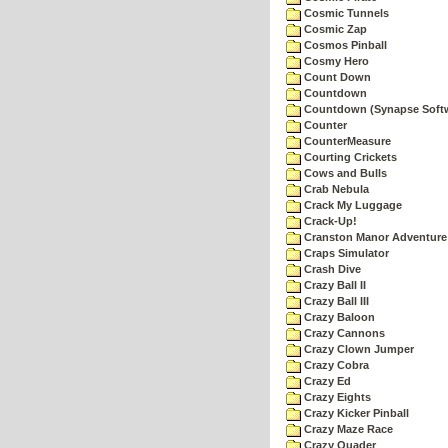
Cosmic Tunnels
Cosmic Zap
Cosmos Pinball
Cosmy Hero
Count Down
Countdown
Countdown (Synapse Soft
Counter
CounterMeasure
Courting Crickets
Cows and Bulls
Crab Nebula
Crack My Luggage
Crack-Up!
Cranston Manor Adventure
Craps Simulator
Crash Dive
Crazy Ball II
Crazy Ball III
Crazy Baloon
Crazy Cannons
Crazy Clown Jumper
Crazy Cobra
Crazy Ed
Crazy Eights
Crazy Kicker Pinball
Crazy Maze Race
Crazy Quader