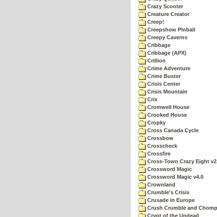
Crazy Scooter
Creature Creator
Creep!
Creepshow Pinball
Creepy Caverns
Cribbage
Cribbage (APX)
Crillion
Crime Adventure
Crime Buster
Crisis Center
Crisis Mountain
Crix
Cromwell House
Crooked House
Cropky
Cross Canada Cycle
Crossbow
Crosscheck
Crossfire
Cross-Town Crazy Eight v2
Crossword Magic
Crossword Magic v4.0
Crownland
Crumble's Crisis
Crusade in Europe
Crush Crumble and Chom
Crypt of the Undead