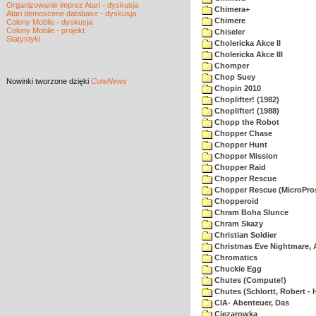
Organizowanie imprez Atari - dyskusja
Chimera+
Atari demoscene database - dyskusja
Chimere
Colony Mobile - dyskusja
Colony Mobile - projekt
Chiseler
Statystyki
Cholericka Akce II
Cholericka Akce III
Chomper
Chop Suey
Nowinki
tworzone dzięki
CuteNews
Chopin 2010
Choplifter! (1982)
Choplifter! (1988)
Chopp the Robot
Chopper Chase
Chopper Hunt
Chopper Mission
Chopper Raid
Chopper Rescue
Chopper Rescue (MicroPros
Chopperoid
Chram Boha Slunce
Chram Skazy
Christian Soldier
Christmas Eve Nightmare, 
Chromatics
Chuckie Egg
Chutes (Compute!)
Chutes (Schlortt, Robert - 
CIA- Abenteuer, Das
Ciezarowka