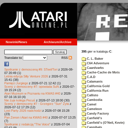
Nowinki/News
Archiwum/Archive
395
gier w katalogu
C
:
Translate to
RSS
C. L. Baker
C64 Adventure
Caardvarks
Spotkanie z demosceną #9: STeel/Tori
z 2026-08-
Cache-Cache de Mots
07 20:49 (1)
Letnia edycja Silly Venture 2026
z 2026-07-31
C.A.D
15:41 (38)
Calamanis
Pamięci Jurgiego
z 2026-07-21 12:42 (1)
California Gold
Sceny z demosceny #7: opowiada SuN
z 2026-07-
19 15:24 (2)
California Run
Atari Muzeum w Poznaniu na KWAS #40
z 2026-
Callisto
07-16 16:10 (4)
Cambodia
Nie żyje kolega Pecuś
z 2026-07-13 18:00 (30)
Sceny z demosceny #7 - Grzegorz "Sun" Żyła
z
Camel
2026-07-12 17:29 (12)
Cameleon
Lost Party 2026 nadchodzi
z 2026-07-08 15:28
Candy Factory
(23)
Pan Zenon i Atari na KWAS #40
z 2026-07-07 13:25
Canfield's
(7)
Canfield's (O'Neil, Kevin)
Spotkanie z redakcją "The Voice"
z 2026-07-04
Cannibals
07:42 (9)