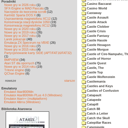
Poradniki
Casino Baccarat
Nowe gry w 2026 roku
(1)
SFX-Engine w MAD Pascalu
(3)
Casino World
Narzędzie do tworzenia scrolli
(12)
Castaway
Kartridż Sparta DOS X
(6)
Castle Assault
Usprawnienia magnetofonu XC12
(12)
Konserwacja stacji dysków 1050
(19)
Castle Attack
Konserwacja magnetofonu XC12
(15)
Castle Clobber
Nowe gry w 2020 roku
(2)
Castle Crisis
Nowe gry w 2019 roku
(35)
Nowe gry w 2017 roku
(3)
Castle Fantasy
Larek pokazuje
(40)
Castle Hassle
Emulacja ZX Spectrum na VBXE
(26)
Castle Hexagon
Nowe gry w 2016 roku
(7)
Nowe gry w 2015 roku
(4)
Castle Morgue
Partycjonowanie karty SIDE (APT/FAT16/FAT32)
Castle of Cire-Nampahc, T
(1)
Castle of Horror
BMPVIEW
(34)
Atari ST dla opornych
(75)
Castle Quest
Nowe gry w 2014 roku
(19)
Castle, The
Tritone engine
(11)
Castle Top
QChan Engine
(6)
Castle Wolfenstein
nowsze
starsze
Castlemania
Castles and Keys
Emulatory
Castles of Confusion
Emulator Atari800Win
Emulator Atari800Win PLus 4.0 (Windows)
Catapault
Emulator Atari++ (multiplatform)
Catapede
Emulator Altirra (Windows)
Catapill
Biblioteka Atarowca
Catch 88
Catch a Letter
Catch the Skull
Catepillar Races
Caterpiggle