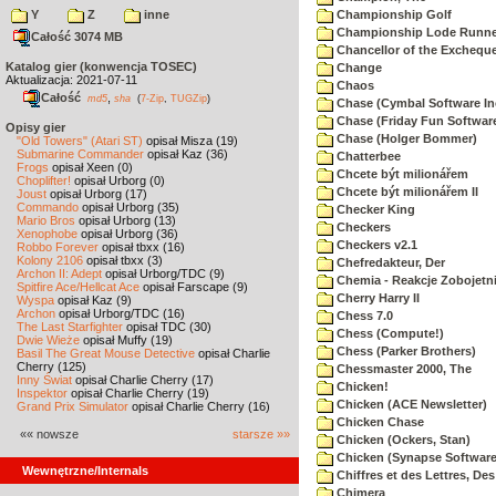
Y
Z
inne
Championship Golf
Championship Lode Runne
Całość 3074 MB
Chancellor of the Exchequ
Katalog gier (konwencja TOSEC)
Change
Aktualizacja: 2021-07-11
Chaos
Całość
,
md5
sha
(
7-Zip
,
TUGZip
)
Chase (Cymbal Software In
Chase (Friday Fun Softwar
Opisy gier
Chase (Holger Bommer)
"Old Towers" (Atari ST)
opisał Misza (19)
Submarine Commander
opisał Kaz (36)
Chatterbee
Frogs
opisał Xeen (0)
Chcete být milionářem
Choplifter!
opisał Urborg (0)
Chcete být milionářem II
Joust
opisał Urborg (17)
Commando
opisał Urborg (35)
Checker King
Mario Bros
opisał Urborg (13)
Checkers
Xenophobe
opisał Urborg (36)
Checkers v2.1
Robbo Forever
opisał tbxx (16)
Kolony 2106
opisał tbxx (3)
Chefredakteur, Der
Archon II: Adept
opisał Urborg/TDC (9)
Chemia - Reakcje Zobojetn
Spitfire Ace/Hellcat Ace
opisał Farscape (9)
Cherry Harry II
Wyspa
opisał Kaz (9)
Archon
opisał Urborg/TDC (16)
Chess 7.0
The Last Starfighter
opisał TDC (30)
Chess (Compute!)
Dwie Wieże
opisał Muffy (19)
Chess (Parker Brothers)
Basil The Great Mouse Detective
opisał Charlie
Cherry (125)
Chessmaster 2000, The
Inny Świat
opisał Charlie Cherry (17)
Chicken!
Inspektor
opisał Charlie Cherry (19)
Chicken (ACE Newsletter)
Grand Prix Simulator
opisał Charlie Cherry (16)
Chicken Chase
«« nowsze
starsze »»
Chicken (Ockers, Stan)
Chicken (Synapse Software
Wewnętrzne/Internals
Chiffres et des Lettres, Des
Chimera