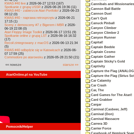
KWAS #40 live
z 2026-06-27 12:53 (167)
Cannibals and Missionarie
Spotkanie z grupą USSR
z 2026-06-26 19:36 (11)
Cannon Ball Battle
KWAS #40 - zabierzcie Atari Portfolio!
z 2026-06-23
Cannon Duel
08:12 (0)
KWAS #40 - naprawa retrosprzętu
z 2026-06-21
Can't Quit
17:15 (1)
Canuck Pinball
Sceny z demosceny #7 z Bigerem i MBR
z 2026-
Canyon Climber
06-19 22:08 (0)
Atari Floppy Image Toolkit
z 2026-06-17 13:51 (9)
Canyon Climber 2
Spotkanie online z grupą LST
z 2026-06-16 16:32
Canyon Runner
(17)
Capital!
Recoil zintegrowany z macOS
z 2026-06-13 21:34
(5)
Captain Beeble
KWAS #40 odbędzie się w Katowicach
z 2026-06-
Captain Cosmo
07 17:59 (25)
Captain Gather
Commodore po atarowsku
z 2026-05-28 21:50 (21)
Captain Sticky's Gold
«« nowsze
starsze »»
Captivity
Capture the Flag (ANALOG
AtariOnline.pl na YouTube
Capture the Flag (Sirius So
Car Calamity
Car Crash
Car, The
Card Games for The Atari!
Card Grabber
Cargar
Carnival (Casbeer, Jeff)
Carnival (Don)
Carnival Massacre
Carrera 3D
Pomocnik/Helper
Carrier Force
Casebook of Hemlock Soa