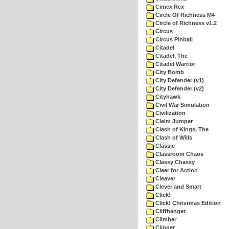
Cimex Rex
Circle Of Richness M4
Circle of Richness v1.2
Circus
Circus Pinball
Citadel
Citadel, The
Citadel Warrior
City Bomb
City Defender (v1)
City Defender (v2)
Cityhawk
Civil War Simulation
Civilization
Claim Jumper
Clash of Kings, The
Clash of Wills
Classic
Classroom Chaos
Classy Chassy
Clear for Action
Cleaver
Clever and Smart
Click!
Click! Christmas Edition
Cliffhanger
Climber
Clipper