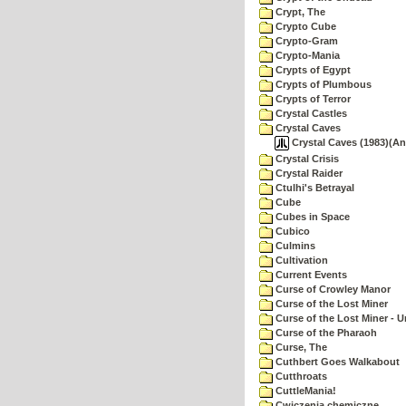
Crypt, The
Crypto Cube
Crypto-Gram
Crypto-Mania
Crypts of Egypt
Crypts of Plumbous
Crypts of Terror
Crystal Castles
Crystal Caves
Crystal Caves (1983)(An
Crystal Crisis
Crystal Raider
Ctulhi's Betrayal
Cube
Cubes in Space
Cubico
Culmins
Cultivation
Current Events
Curse of Crowley Manor
Curse of the Lost Miner
Curse of the Lost Miner -
Curse of the Pharaoh
Curse, The
Cuthbert Goes Walkabout
Cutthroats
CuttleMania!
Cwiczenia chemiczne