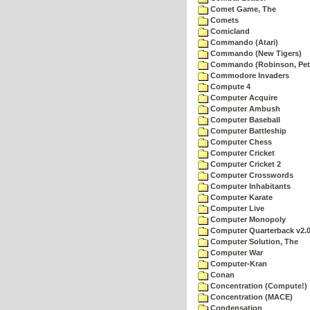
Comet Game, The
Comets
Comicland
Commando (Atari)
Commando (New Tigers)
Commando (Robinson, Pete
Commodore Invaders
Compute 4
Computer Acquire
Computer Ambush
Computer Baseball
Computer Battleship
Computer Chess
Computer Cricket
Computer Cricket 2
Computer Crosswords
Computer Inhabitants
Computer Karate
Computer Live
Computer Monopoly
Computer Quarterback v2.
Computer Solution, The
Computer War
Computer-Kran
Conan
Concentration (Compute!)
Concentration (MACE)
Condensation