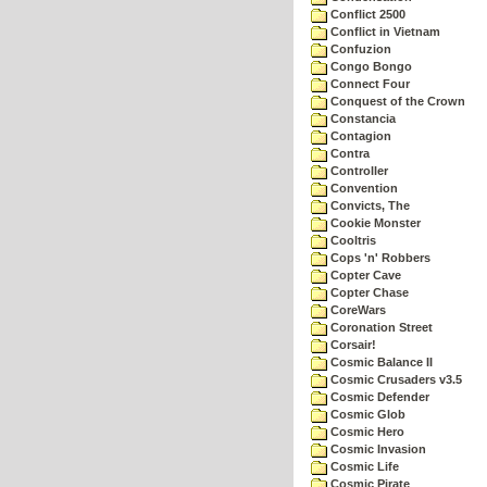
Conflict 2500
Conflict in Vietnam
Confuzion
Congo Bongo
Connect Four
Conquest of the Crown
Constancia
Contagion
Contra
Controller
Convention
Convicts, The
Cookie Monster
Cooltris
Cops 'n' Robbers
Copter Cave
Copter Chase
CoreWars
Coronation Street
Corsair!
Cosmic Balance II
Cosmic Crusaders v3.5
Cosmic Defender
Cosmic Glob
Cosmic Hero
Cosmic Invasion
Cosmic Life
Cosmic Pirate