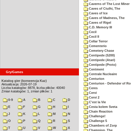
Caverns of The Lost Miner
Caves of Ctulhi, The
Caves of Ice
Caves of Madness, The
Caves of Rigel
C.D. Memory III
Cecil
Cecil II
Cellar Terror
Cementerio
Cemetery Chase
Centipede (5200)
Centipede (Atari)
Centipede (Proto)
Centment
Gry/Games
Centrale Nucleaire
Centurion
Katalog gier (konwencja Kaz)
Centurion - Defender of R
Aktualizacja: 2026-07-19
Liczba katalogów: 8878, liczba plików: 40040
Ceres
Zmian katalogów: 1, zmian plików: 1
Cervi
Cervi 2
0-9
A
B
C
D
C'est la Vie
E
F
G
H
I
Cesta kolem Sveta
Chain Reaction
J
K
L
M
N
Challenge!
O
P
Q
R
S
Challenge 5
Chambers of Zorp
T
U
V
W
X
Champion, The