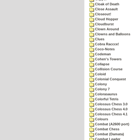
Cloak of Death
Close Assault
Closeout!
Cloud Hopper
Cloudburst
Clown Around
Clowns and Balloons
Clues
Cobra Raccce!
Coco-Notes
Codeman
Cohen's Towers
Collapse
Collision Course
Coloid
Colonial Conquest
Colony
Colony 7
Colorasaurus
Colorful Tetris
Colossus Chess 3.0
Colossus Chess 4.0
Colossus Chess 4.1
Colours
Combat (A2600 port)
Combat Chess
Combat (Damata)
Combat Leader