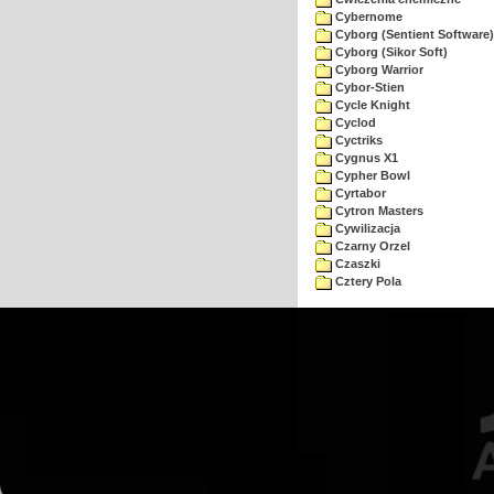
Cybernome
Cyborg (Sentient Software)
Cyborg (Sikor Soft)
Cyborg Warrior
Cybor-Stien
Cycle Knight
Cyclod
Cyctriks
Cygnus X1
Cypher Bowl
Cyrtabor
Cytron Masters
Cywilizacja
Czarny Orzel
Czaszki
Cztery Pola