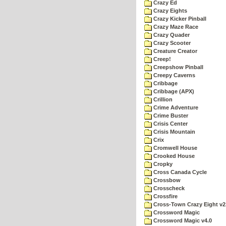
Crazy Ed
Crazy Eights
Crazy Kicker Pinball
Crazy Maze Race
Crazy Quader
Crazy Scooter
Creature Creator
Creep!
Creepshow Pinball
Creepy Caverns
Cribbage
Cribbage (APX)
Crillion
Crime Adventure
Crime Buster
Crisis Center
Crisis Mountain
Crix
Cromwell House
Crooked House
Cropky
Cross Canada Cycle
Crossbow
Crosscheck
Crossfire
Cross-Town Crazy Eight v2
Crossword Magic
Crossword Magic v4.0