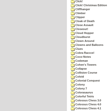
Click!
Click! Christmas Edition
Cliffhanger
Climber
Clipper
Cloak of Death
Close Assault
Closeout!
Cloud Hopper
Cloudburst
Clown Around
Clowns and Balloons
Clues
Cobra Raccce!
Coco-Notes
Codeman
Cohen's Towers
Collapse
Collision Course
Coloid
Colonial Conquest
Colony
Colony 7
Colorasaurus
Colorful Tetris
Colossus Chess 3.0
Colossus Chess 4.0
Colossus Chess 4.1