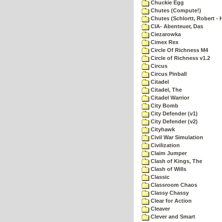
Chuckie Egg
Chutes (Compute!)
Chutes (Schlortt, Robert - 
CIA- Abenteuer, Das
Ciezarowka
Cimex Rex
Circle Of Richness M4
Circle of Richness v1.2
Circus
Circus Pinball
Citadel
Citadel, The
Citadel Warrior
City Bomb
City Defender (v1)
City Defender (v2)
Cityhawk
Civil War Simulation
Civilization
Claim Jumper
Clash of Kings, The
Clash of Wills
Classic
Classroom Chaos
Classy Chassy
Clear for Action
Cleaver
Clever and Smart