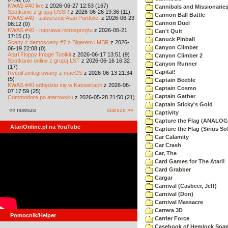
KWAS #40 live
z 2026-06-27 12:53 (167)
Cannibals and Missionarie
Spotkanie z grupą USSR
z 2026-06-26 19:36 (11)
Cannon Ball Battle
KWAS #40 - zabierzcie Atari Portfolio!
z 2026-06-23
Cannon Duel
08:12 (0)
KWAS #40 - naprawa retrosprzętu
z 2026-06-21
Can't Quit
17:15 (1)
Canuck Pinball
Sceny z demosceny #7 z Bigerem i MBR
z 2026-
Canyon Climber
06-19 22:08 (0)
Atari Floppy Image Toolkit
z 2026-06-17 13:51 (9)
Canyon Climber 2
Spotkanie online z grupą LST
z 2026-06-16 16:32
Canyon Runner
(17)
Capital!
Recoil zintegrowany z macOS
z 2026-06-13 21:34
(5)
Captain Beeble
KWAS #40 odbędzie się w Katowicach
z 2026-06-
Captain Cosmo
07 17:59 (25)
Captain Gather
Commodore po atarowsku
z 2026-05-28 21:50 (21)
Captain Sticky's Gold
«« nowsze
starsze »»
Captivity
Capture the Flag (ANALOG
AtariOnline.pl na YouTube
Capture the Flag (Sirius So
Car Calamity
Car Crash
Car, The
Card Games for The Atari!
Card Grabber
Cargar
Carnival (Casbeer, Jeff)
Carnival (Don)
Carnival Massacre
Carrera 3D
Pomocnik/Helper
Carrier Force
Casebook of Hemlock Soa