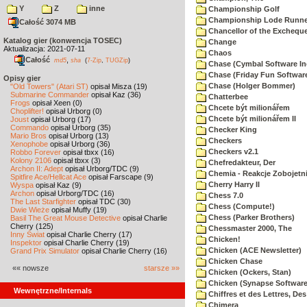
Y
Z
inne
Championship Golf
Championship Lode Runne
Całość 3074 MB
Chancellor of the Exchequ
Katalog gier (konwencja TOSEC)
Change
Aktualizacja: 2021-07-11
Chaos
Całość
,
md5
sha
(
7-Zip
,
TUGZip
)
Chase (Cymbal Software In
Chase (Friday Fun Softwar
Opisy gier
Chase (Holger Bommer)
"Old Towers" (Atari ST)
opisał Misza (19)
Submarine Commander
opisał Kaz (36)
Chatterbee
Frogs
opisał Xeen (0)
Chcete být milionářem
Choplifter!
opisał Urborg (0)
Chcete být milionářem II
Joust
opisał Urborg (17)
Commando
opisał Urborg (35)
Checker King
Mario Bros
opisał Urborg (13)
Checkers
Xenophobe
opisał Urborg (36)
Checkers v2.1
Robbo Forever
opisał tbxx (16)
Kolony 2106
opisał tbxx (3)
Chefredakteur, Der
Archon II: Adept
opisał Urborg/TDC (9)
Chemia - Reakcje Zobojetn
Spitfire Ace/Hellcat Ace
opisał Farscape (9)
Cherry Harry II
Wyspa
opisał Kaz (9)
Archon
opisał Urborg/TDC (16)
Chess 7.0
The Last Starfighter
opisał TDC (30)
Chess (Compute!)
Dwie Wieże
opisał Muffy (19)
Chess (Parker Brothers)
Basil The Great Mouse Detective
opisał Charlie
Cherry (125)
Chessmaster 2000, The
Inny Świat
opisał Charlie Cherry (17)
Chicken!
Inspektor
opisał Charlie Cherry (19)
Chicken (ACE Newsletter)
Grand Prix Simulator
opisał Charlie Cherry (16)
Chicken Chase
«« nowsze
starsze »»
Chicken (Ockers, Stan)
Chicken (Synapse Software
Wewnętrzne/Internals
Chiffres et des Lettres, Des
Chimera