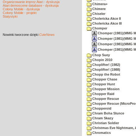
Organizowanie imprez Atari - dyskusja
Chimera+
Atari demoscene database - dyskusja
Chimere
Colony Mobile - dyskusja
Colony Mobile - projekt
Chiseler
Statystyki
Cholericka Akce II
Cholericka Akce III
Chomper
Chomper (1981)(MMG Micr
Nowinki
tworzone dzięki
CuteNews
Chomper (1981)(MMG Mic
Chomper (1981)(MMG Micr
Chomper (1981)(MMG Mi
Chop Suey
Chopin 2010
Choplifter! (1982)
Choplifter! (1988)
Chopp the Robot
Chopper Chase
Chopper Hunt
Chopper Mission
Chopper Raid
Chopper Rescue
Chopper Rescue (MicroPros
Chopperoid
Chram Boha Slunce
Chram Skazy
Christian Soldier
Christmas Eve Nightmare, 
Chromatics