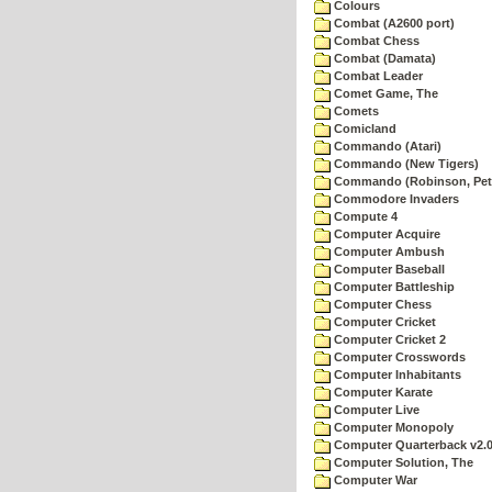
Colours
Combat (A2600 port)
Combat Chess
Combat (Damata)
Combat Leader
Comet Game, The
Comets
Comicland
Commando (Atari)
Commando (New Tigers)
Commando (Robinson, Pete
Commodore Invaders
Compute 4
Computer Acquire
Computer Ambush
Computer Baseball
Computer Battleship
Computer Chess
Computer Cricket
Computer Cricket 2
Computer Crosswords
Computer Inhabitants
Computer Karate
Computer Live
Computer Monopoly
Computer Quarterback v2.
Computer Solution, The
Computer War