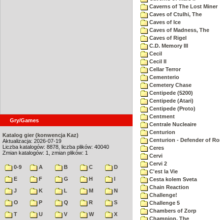
Caverns of The Lost Miner
Caves of Ctulhi, The
Caves of Ice
Caves of Madness, The
Caves of Rigel
C.D. Memory III
Cecil
Cecil II
Cellar Terror
Cementerio
Cemetery Chase
Centipede (5200)
Centipede (Atari)
Centipede (Proto)
Centment
Gry/Games
Centrale Nucleaire
Centurion
Katalog gier (konwencja Kaz)
Centurion - Defender of R
Aktualizacja: 2026-07-19
Liczba katalogów: 8878, liczba plików: 40040
Ceres
Zmian katalogów: 1, zmian plików: 1
Cervi
Cervi 2
0-9
A
B
C
D
C'est la Vie
E
F
G
H
I
Cesta kolem Sveta
Chain Reaction
J
K
L
M
N
Challenge!
O
P
Q
R
S
Challenge 5
Chambers of Zorp
T
U
V
W
X
Champion, The