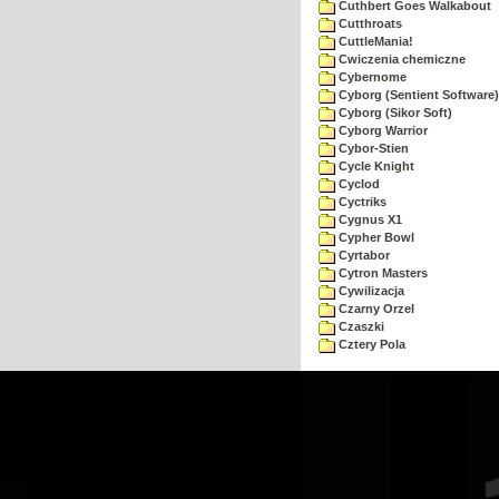
Cuthbert Goes Walkabout
Cutthroats
CuttleMania!
Cwiczenia chemiczne
Cybernome
Cyborg (Sentient Software)
Cyborg (Sikor Soft)
Cyborg Warrior
Cybor-Stien
Cycle Knight
Cyclod
Cyctriks
Cygnus X1
Cypher Bowl
Cyrtabor
Cytron Masters
Cywilizacja
Czarny Orzel
Czaszki
Cztery Pola