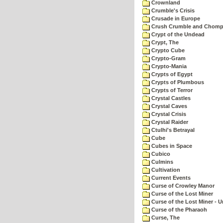
Crownland
Crumble's Crisis
Crusade in Europe
Crush Crumble and Chom
Crypt of the Undead
Crypt, The
Crypto Cube
Crypto-Gram
Crypto-Mania
Crypts of Egypt
Crypts of Plumbous
Crypts of Terror
Crystal Castles
Crystal Caves
Crystal Crisis
Crystal Raider
Ctulhi's Betrayal
Cube
Cubes in Space
Cubico
Culmins
Cultivation
Current Events
Curse of Crowley Manor
Curse of the Lost Miner
Curse of the Lost Miner -
Curse of the Pharaoh
Curse, The