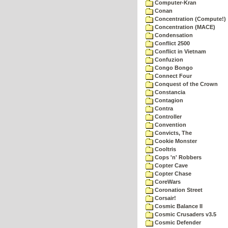
Computer-Kran
Conan
Concentration (Compute!)
Concentration (MACE)
Condensation
Conflict 2500
Conflict in Vietnam
Confuzion
Congo Bongo
Connect Four
Conquest of the Crown
Constancia
Contagion
Contra
Controller
Convention
Convicts, The
Cookie Monster
Cooltris
Cops 'n' Robbers
Copter Cave
Copter Chase
CoreWars
Coronation Street
Corsair!
Cosmic Balance II
Cosmic Crusaders v3.5
Cosmic Defender