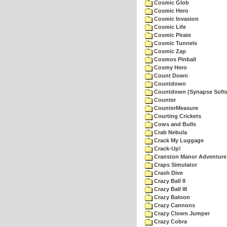
Cosmic Glob
Cosmic Hero
Cosmic Invasion
Cosmic Life
Cosmic Pirate
Cosmic Tunnels
Cosmic Zap
Cosmos Pinball
Cosmy Hero
Count Down
Countdown
Countdown (Synapse Soft
Counter
CounterMeasure
Courting Crickets
Cows and Bulls
Crab Nebula
Crack My Luggage
Crack-Up!
Cranston Manor Adventure
Craps Simulator
Crash Dive
Crazy Ball II
Crazy Ball III
Crazy Baloon
Crazy Cannons
Crazy Clown Jumper
Crazy Cobra