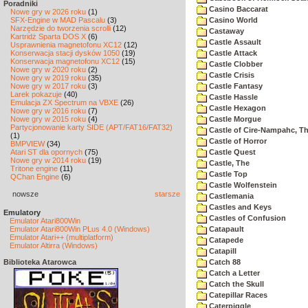
Poradniki
Casino Baccarat
Nowe gry w 2026 roku
(1)
SFX-Engine w MAD Pascalu
(3)
Casino World
Narzędzie do tworzenia scrolli
(12)
Castaway
Kartridż Sparta DOS X
(6)
Castle Assault
Usprawnienia magnetofonu XC12
(12)
Konserwacja stacji dysków 1050
(19)
Castle Attack
Konserwacja magnetofonu XC12
(15)
Castle Clobber
Nowe gry w 2020 roku
(2)
Castle Crisis
Nowe gry w 2019 roku
(35)
Nowe gry w 2017 roku
(3)
Castle Fantasy
Larek pokazuje
(40)
Castle Hassle
Emulacja ZX Spectrum na VBXE
(26)
Castle Hexagon
Nowe gry w 2016 roku
(7)
Nowe gry w 2015 roku
(4)
Castle Morgue
Partycjonowanie karty SIDE (APT/FAT16/FAT32)
Castle of Cire-Nampahc, T
(1)
Castle of Horror
BMPVIEW
(34)
Atari ST dla opornych
(75)
Castle Quest
Nowe gry w 2014 roku
(19)
Castle, The
Tritone engine
(11)
Castle Top
QChan Engine
(6)
Castle Wolfenstein
nowsze
starsze
Castlemania
Castles and Keys
Emulatory
Castles of Confusion
Emulator Atari800Win
Emulator Atari800Win PLus 4.0 (Windows)
Catapault
Emulator Atari++ (multiplatform)
Catapede
Emulator Altirra (Windows)
Catapill
Biblioteka Atarowca
Catch 88
Catch a Letter
Catch the Skull
Catepillar Races
Caterpiggle