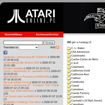
Nowinki/News
Archiwum/Archive
395
gier w katalogu
C
:
Translate to
RSS
C. L. Baker
C64 Adventure
Caardvarks
Spotkanie z demosceną #9: STeel/Tori
z 2026-08-
Cache-Cache de Mots
07 20:49 (13)
Letnia edycja Silly Venture 2026
z 2026-07-31
C.A.D
15:41 (38)
Calamanis
Pamięci Jurgiego
z 2026-07-21 12:42 (1)
California Gold
Sceny z demosceny #7: opowiada SuN
z 2026-07-
19 15:24 (2)
California Run
Atari Muzeum w Poznaniu na KWAS #40
z 2026-
Callisto
07-16 16:10 (4)
Cambodia
Nie żyje kolega Pecuś
z 2026-07-13 18:00 (30)
Sceny z demosceny #7 - Grzegorz "Sun" Żyła
z
Camel
2026-07-12 17:29 (12)
Cameleon
Lost Party 2026 nadchodzi
z 2026-07-08 15:28
Candy Factory
(23)
Pan Zenon i Atari na KWAS #40
z 2026-07-07 13:25
Canfield's
(7)
Canfield's (O'Neil, Kevin)
Spotkanie z redakcją "The Voice"
z 2026-07-04
Cannibals
07:42 (9)