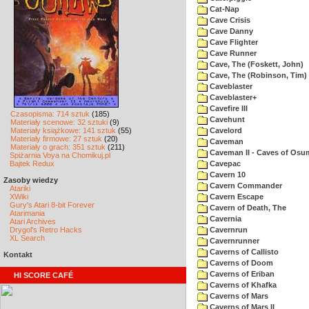
Cat-Nap
Cave Crisis
Cave Danny
Cave Flighter
Cave Runner
Cave, The (Foskett, John)
Cave, The (Robinson, Tim)
Caveblaster
Caveblaster+
Cavefire III
Czasopisma: 714 sztuk
(185)
Cavehunt
Materiały scenowe: 32 sztuki
(9)
Materiały książkowe: 141 sztuk
(55)
Cavelord
Materiały firmowe: 27 sztuk
(20)
Caveman
Materiały o grach: 351 sztuk
(211)
Caveman II - Caves of Osu
Spiżarnia Voya na Chomikuj.pl
Bajtek Redux
Cavepac
Cavern 10
Zasoby wiedzy
Cavern Commander
Atariki
XWiki
Cavern Escape
Gury's Atari 8-bit Forever
Cavern of Death, The
Atarimania
Cavernia
Atari Archives
Drygol's Retro Hacks
Cavernrun
XL Search
Cavernrunner
Caverns of Callisto
Kontakt
Caverns of Doom
Caverns of Eriban
HI SCORE CAFÉ
Caverns of Khafka
Caverns of Mars
Caverns of Mars II