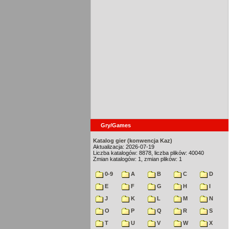
Gry/Games
Katalog gier (konwencja Kaz)
Aktualizacja: 2026-07-19
Liczba katalogów: 8878, liczba plików: 40040
Zmian katalogów: 1, zmian plików: 1
0-9
A
B
C
D
E
F
G
H
I
J
K
L
M
N
O
P
Q
R
S
T
U
V
W
X