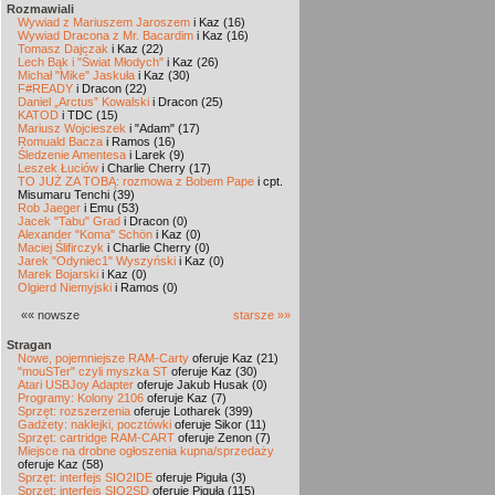
Rozmawiali
Wywiad z Mariuszem Jaroszem
i Kaz (16)
Wywiad Dracona z Mr. Bacardim
i Kaz (16)
Tomasz Dajczak
i Kaz (22)
Lech Bąk i "Świat Młodych"
i Kaz (26)
Michał "Mike" Jaskuła
i Kaz (30)
F#READY
i Dracon (22)
Daniel „Arctus” Kowalski
i Dracon (25)
KATOD
i TDC (15)
Mariusz Wojcieszek
i "Adam" (17)
Romuald Bacza
i Ramos (16)
Śledzenie Amentesa
i Larek (9)
Leszek Łuciów
i Charlie Cherry (17)
TO JUŻ ZA TOBĄ: rozmowa z Bobem Pape
i cpt.
Misumaru Tenchi (39)
Rob Jaeger
i Emu (53)
Jacek "Tabu" Grad
i Dracon (0)
Alexander "Koma" Schön
i Kaz (0)
Maciej Ślifirczyk
i Charlie Cherry (0)
Jarek "Odyniec1" Wyszyński
i Kaz (0)
Marek Bojarski
i Kaz (0)
Olgierd Niemyjski
i Ramos (0)
«« nowsze
starsze »»
Stragan
Nowe, pojemniejsze RAM-Carty
oferuje Kaz (21)
"mouSTer" czyli myszka ST
oferuje Kaz (30)
Atari USBJoy Adapter
oferuje Jakub Husak (0)
Programy: Kolony 2106
oferuje Kaz (7)
Sprzęt: rozszerzenia
oferuje Lotharek (399)
Gadżety: naklejki, pocztówki
oferuje Sikor (11)
Sprzęt: cartridge RAM-CART
oferuje Zenon (7)
Miejsce na drobne ogłoszenia kupna/sprzedaży
oferuje Kaz (58)
Sprzęt: interfejs SIO2IDE
oferuje Piguła (3)
Sprzęt: interfejs SIO2SD
oferuje Piguła (115)