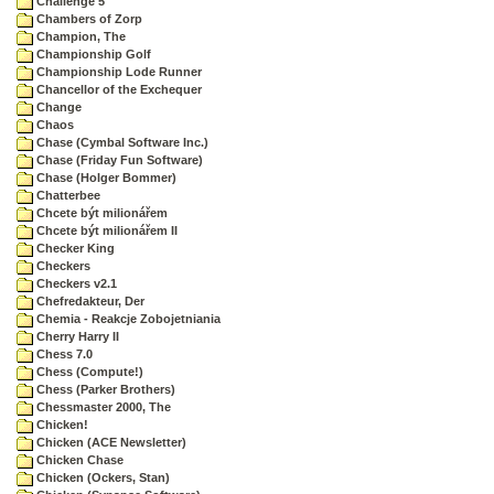
Challenge 5
Chambers of Zorp
Champion, The
Championship Golf
Championship Lode Runner
Chancellor of the Exchequer
Change
Chaos
Chase (Cymbal Software Inc.)
Chase (Friday Fun Software)
Chase (Holger Bommer)
Chatterbee
Chcete být milionářem
Chcete být milionářem II
Checker King
Checkers
Checkers v2.1
Chefredakteur, Der
Chemia - Reakcje Zobojetniania
Cherry Harry II
Chess 7.0
Chess (Compute!)
Chess (Parker Brothers)
Chessmaster 2000, The
Chicken!
Chicken (ACE Newsletter)
Chicken Chase
Chicken (Ockers, Stan)