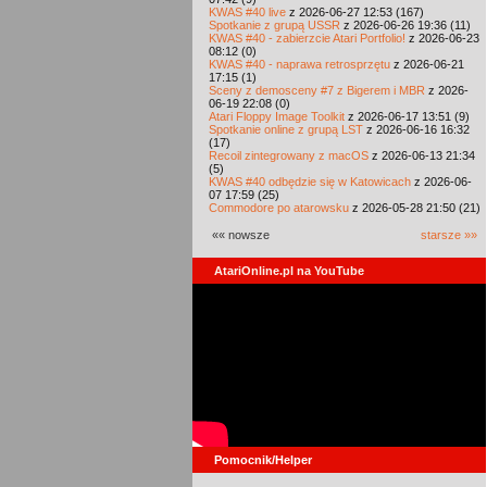
KWAS #40 live
z 2026-06-27 12:53 (167)
Spotkanie z grupą USSR
z 2026-06-26 19:36 (11)
KWAS #40 - zabierzcie Atari Portfolio!
z 2026-06-23
08:12 (0)
KWAS #40 - naprawa retrosprzętu
z 2026-06-21
17:15 (1)
Sceny z demosceny #7 z Bigerem i MBR
z 2026-
06-19 22:08 (0)
Atari Floppy Image Toolkit
z 2026-06-17 13:51 (9)
Spotkanie online z grupą LST
z 2026-06-16 16:32
(17)
Recoil zintegrowany z macOS
z 2026-06-13 21:34
(5)
KWAS #40 odbędzie się w Katowicach
z 2026-06-
07 17:59 (25)
Commodore po atarowsku
z 2026-05-28 21:50 (21)
«« nowsze
starsze »»
AtariOnline.pl na YouTube
Pomocnik/Helper