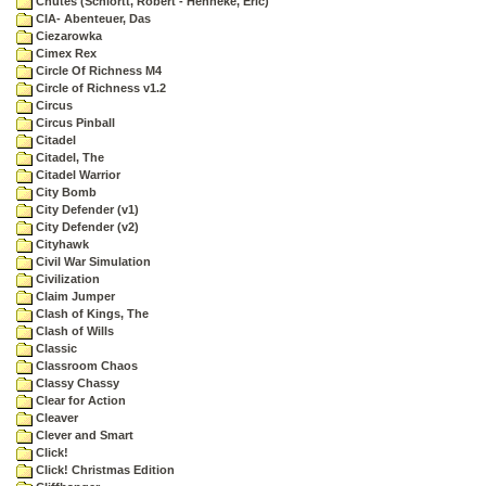
Chutes (Schlortt, Robert - Henneke, Eric)
CIA- Abenteuer, Das
Ciezarowka
Cimex Rex
Circle Of Richness M4
Circle of Richness v1.2
Circus
Circus Pinball
Citadel
Citadel, The
Citadel Warrior
City Bomb
City Defender (v1)
City Defender (v2)
Cityhawk
Civil War Simulation
Civilization
Claim Jumper
Clash of Kings, The
Clash of Wills
Classic
Classroom Chaos
Classy Chassy
Clear for Action
Cleaver
Clever and Smart
Click!
Click! Christmas Edition