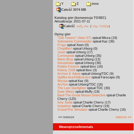
Y
Z
inne
Całość 3074 MB
Katalog gier (konwencja TOSEC)
Aktualizacja: 2021-07-11
Całość
,
md5
sha
(
7-Zip
,
TUGZip
)
Opisy gier
"Old Towers" (Atari ST)
opisał Misza (19)
Submarine Commander
opisał Kaz (36)
Frogs
opisał Xeen (0)
Choplifter!
opisał Urborg (0)
Joust
opisał Urborg (17)
Commando
opisał Urborg (35)
Mario Bros
opisał Urborg (13)
Xenophobe
opisał Urborg (36)
Robbo Forever
opisał tbxx (16)
Kolony 2106
opisał tbxx (3)
Archon II: Adept
opisał Urborg/TDC (9)
Spitfire Ace/Hellcat Ace
opisał Farscape (9)
Wyspa
opisał Kaz (9)
Archon
opisał Urborg/TDC (16)
The Last Starfighter
opisał TDC (30)
Dwie Wieże
opisał Muffy (19)
Basil The Great Mouse Detective
opisał Charlie
Cherry (125)
Inny Świat
opisał Charlie Cherry (17)
Inspektor
opisał Charlie Cherry (19)
Grand Prix Simulator
opisał Charlie Cherry (16)
«« nowsze
starsze »»
Wewnętrzne/Internals