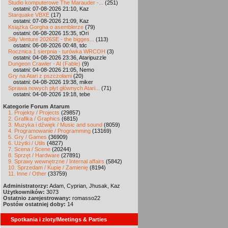
Studio komputerowe The Marauder -...
(251)
ostatni: 07-08-2026 21:10, Kaz
Starquake VBXE
(17)
ostatni: 07-08-2026 21:09, Kaz
Książka Gorgha o asemblerze
(79)
ostatni: 06-08-2026 15:35, tOri
Silly Venture 2026SE - the bigges...
(113)
ostatni: 06-08-2026 00:48, tdc
Rocznica 1 sierpnia - turówka WRCOH
(3)
ostatni: 04-08-2026 23:36, Ataripuzzle
Dungeon Crawler - AI (Fable)
(9)
ostatni: 04-08-2026 21:05, Nemo
Gry na Atari z pszczołami
(20)
ostatni: 04-08-2026 19:38, miker
Sprawa nowych płyt głównych Atari...
(71)
ostatni: 04-08-2026 19:18, tebe
Kategorie Forum Atarum
1. Projekty / Projects
(29857)
2. Grafika / Graphics
(6815)
3. Muzyka i dźwięk / Music and sound
(8059)
4. Programowanie / Programming
(13169)
5. Gry / Games
(36909)
6. Użytki / Utils
(4827)
7. Scena / Scene
(20244)
8. Sprzęt / Hardware
(27891)
9. Sprawy wewnętrzne / Internal affairs
(5842)
10. Sprzedam / Kupię / Zamienię
(8194)
11. Inne / Other
(33759)
Administratorzy:
Adam, Cyprian, Jhusak, Kaz
Użytkowników:
3073
Ostatnio zarejestrowany:
romasso22
Postów ostatniej doby:
14
Spotkania i zloty/Meetings & Parties