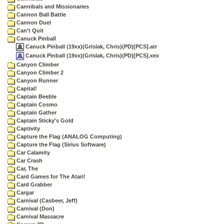
Cannibals and Missionaries
Cannon Ball Battle
Cannon Duel
Can't Quit
Canuck Pinball
Canuck Pinball (19xx)(Grislak, Chris)(PD)[PCS].atr
Canuck Pinball (19xx)(Grislak, Chris)(PD)[PCS].xex
Canyon Climber
Canyon Climber 2
Canyon Runner
Capital!
Captain Beeble
Captain Cosmo
Captain Gather
Captain Sticky's Gold
Captivity
Capture the Flag (ANALOG Computing)
Capture the Flag (Sirius Software)
Car Calamity
Car Crash
Car, The
Card Games for The Atari!
Card Grabber
Cargar
Carnival (Casbeer, Jeff)
Carnival (Don)
Carnival Massacre