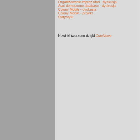
Organizowanie imprez Atari - dyskusja
Atari demoscene database - dyskusja
Colony Mobile - dyskusja
Colony Mobile - projekt
Statystyki
Nowinki
tworzone dzięki
CuteNews