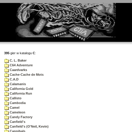
395
gier w katalogu
C
:
C. L. Baker
C64 Adventure
Caardvarks
Cache-Cache de Mots
C.A.D
Calamanis
California Gold
California Run
Callisto
Cambodia
Camel
Cameleon
Candy Factory
Canfield's
Canfield's (O'Neil, Kevin)
Cannibals