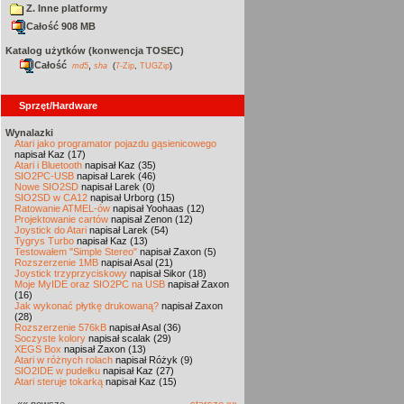
Z. Inne platformy
Całość 908 MB
Katalog użytków (konwencja TOSEC)
Całość
,
md5
sha
(
7-Zip
,
TUGZip
)
Sprzęt/Hardware
Wynalazki
Atari jako programator pojazdu gąsienicowego
napisał Kaz (17)
Atari i Bluetooth
napisał Kaz (35)
SIO2PC-USB
napisał Larek (46)
Nowe SIO2SD
napisał Larek (0)
SIO2SD w CA12
napisał Urborg (15)
Ratowanie ATMEL-ów
napisał Yoohaas (12)
Projektowanie cartów
napisał Zenon (12)
Joystick do Atari
napisał Larek (54)
Tygrys Turbo
napisał Kaz (13)
Testowałem "Simple Stereo"
napisał Zaxon (5)
Rozszerzenie 1MB
napisał Asal (21)
Joystick trzyprzyciskowy
napisał Sikor (18)
Moje MyIDE oraz SIO2PC na USB
napisał Zaxon
(16)
Jak wykonać płytkę drukowaną?
napisał Zaxon
(28)
Rozszerzenie 576kB
napisał Asal (36)
Soczyste kolory
napisał scalak (29)
XEGS Box
napisał Zaxon (13)
Atari w różnych rolach
napisał Różyk (9)
SIO2IDE w pudełku
napisał Kaz (27)
Atari steruje tokarką
napisał Kaz (15)