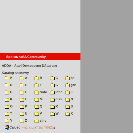
Społeczność/Community
ADDA - Atari Demoscene DAtabase
Katalog scenowy
#
A
B
C
cp
D
E
F
G
gfx
H
I
!info
inne
J
K
L
M
msx
N
O
P
Q
R
S
T
U
V
W
X
Y
Z
ziny
Całość
,
md5
sha
(
7-Zip
,
TUGZip
)