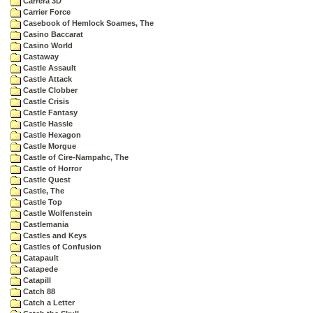
Carrera 3D
Carrier Force
Casebook of Hemlock Soames, The
Casino Baccarat
Casino World
Castaway
Castle Assault
Castle Attack
Castle Clobber
Castle Crisis
Castle Fantasy
Castle Hassle
Castle Hexagon
Castle Morgue
Castle of Cire-Nampahc, The
Castle of Horror
Castle Quest
Castle, The
Castle Top
Castle Wolfenstein
Castlemania
Castles and Keys
Castles of Confusion
Catapault
Catapede
Catapill
Catch 88
Catch a Letter