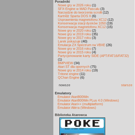
Poradniki
Nowe gry w 2026 roku
(1)
SFX-Engine w MAD Pascalu
(3)
Narzędzie do tworzenia scrolli
(12)
Kartridż Sparta DOS X
(6)
Usprawnienia magnetofonu XC12
(12)
Konserwacja stacji dysków 1050
(19)
Konserwacja magnetofonu XC12
(15)
Nowe gry w 2020 roku
(2)
Nowe gry w 2019 roku
(35)
Nowe gry w 2017 roku
(3)
Larek pokazuje
(40)
Emulacja ZX Spectrum na VBXE
(26)
Nowe gry w 2016 roku
(7)
Nowe gry w 2015 roku
(4)
Partycjonowanie karty SIDE (APT/FAT16/FAT32)
(1)
BMPVIEW
(34)
Atari ST dla opornych
(75)
Nowe gry w 2014 roku
(19)
Tritone engine
(11)
QChan Engine
(6)
nowsze
starsze
Emulatory
Emulator Atari800Win
Emulator Atari800Win PLus 4.0 (Windows)
Emulator Atari++ (multiplatform)
Emulator Altirra (Windows)
Biblioteka Atarowca