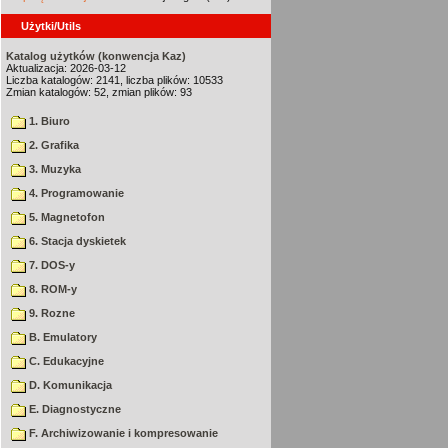
Użytki/Utils
Katalog użytków (konwencja Kaz)
Aktualizacja: 2026-03-12
Liczba katalogów: 2141, liczba plików: 10533
Zmian katalogów: 52, zmian plików: 93
1. Biuro
2. Grafika
3. Muzyka
4. Programowanie
5. Magnetofon
6. Stacja dyskietek
7. DOS-y
8. ROM-y
9. Rozne
B. Emulatory
C. Edukacyjne
D. Komunikacja
E. Diagnostyczne
F. Archiwizowanie i kompresowanie