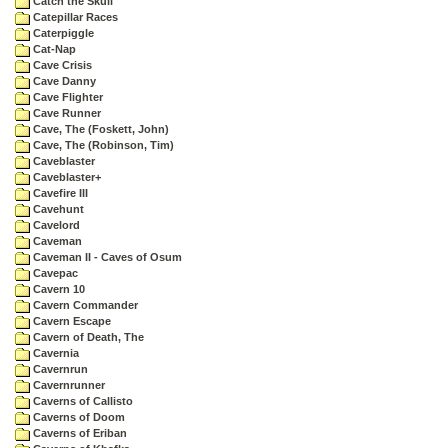
Catch the Skull
Catepillar Races
Caterpiggle
Cat-Nap
Cave Crisis
Cave Danny
Cave Flighter
Cave Runner
Cave, The (Foskett, John)
Cave, The (Robinson, Tim)
Caveblaster
Caveblaster+
Cavefire III
Cavehunt
Cavelord
Caveman
Caveman II - Caves of Osum
Cavepac
Cavern 10
Cavern Commander
Cavern Escape
Cavern of Death, The
Cavernia
Cavernrun
Cavernrunner
Caverns of Callisto
Caverns of Doom
Caverns of Eriban