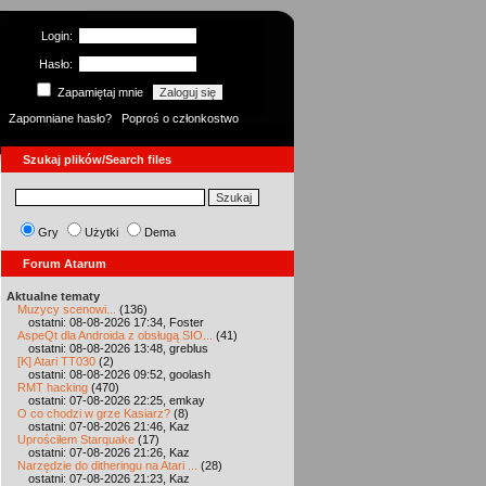
Login:
Hasło:
Zapamiętaj mnie
Zapomniane hasło?
Poproś o członkostwo
Szukaj plików/Search files
Gry
Użytki
Dema
Forum Atarum
Aktualne tematy
Muzycy scenowi...
(136)
ostatni: 08-08-2026 17:34, Foster
AspeQt dla Androida z obsługą SIO...
(41)
ostatni: 08-08-2026 13:48, greblus
[K] Atari TT030
(2)
ostatni: 08-08-2026 09:52, goolash
RMT hacking
(470)
ostatni: 07-08-2026 22:25, emkay
O co chodzi w grze Kasiarz?
(8)
ostatni: 07-08-2026 21:46, Kaz
Uprościłem Starquake
(17)
ostatni: 07-08-2026 21:26, Kaz
Narzędzie do ditheringu na Atari ...
(28)
ostatni: 07-08-2026 21:23, Kaz