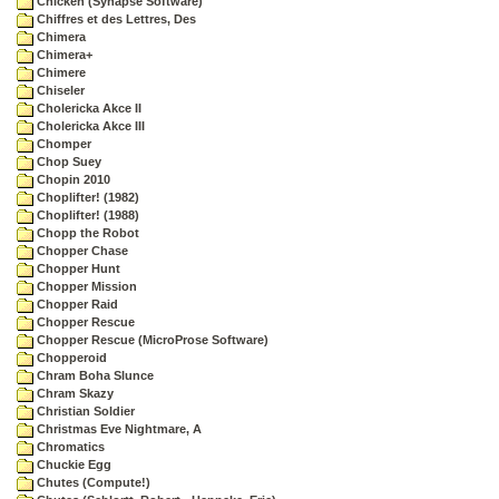
Chicken (Synapse Software)
Chiffres et des Lettres, Des
Chimera
Chimera+
Chimere
Chiseler
Cholericka Akce II
Cholericka Akce III
Chomper
Chop Suey
Chopin 2010
Choplifter! (1982)
Choplifter! (1988)
Chopp the Robot
Chopper Chase
Chopper Hunt
Chopper Mission
Chopper Raid
Chopper Rescue
Chopper Rescue (MicroProse Software)
Chopperoid
Chram Boha Slunce
Chram Skazy
Christian Soldier
Christmas Eve Nightmare, A
Chromatics
Chuckie Egg
Chutes (Compute!)