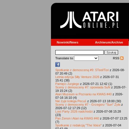
Nowinki/News
Archiwum/Archive
Translate to
RSS
Spotkanie z demosceną #9: STeel/Tori
z 2026-08-
07 20:49 (2)
Letnia edycja Silly Venture 2026
z 2026-07-31
15:41 (38)
Pamięci Jurgiego
z 2026-07-21 12:42 (1)
Sceny z demosceny #7: opowiada SuN
z 2026-07-
19 15:24 (2)
Atari Muzeum w Poznaniu na KWAS #40
z 2026-
07-16 16:10 (4)
Nie żyje kolega Pecuś
z 2026-07-13 18:00 (30)
Sceny z demosceny #7 - Grzegorz "Sun" Żyła
z
2026-07-12 17:29 (12)
Lost Party 2026 nadchodzi
z 2026-07-08 15:28
(23)
Pan Zenon i Atari na KWAS #40
z 2026-07-07 13:25
(7)
Spotkanie z redakcją "The Voice"
z 2026-07-04
07:42 (9)