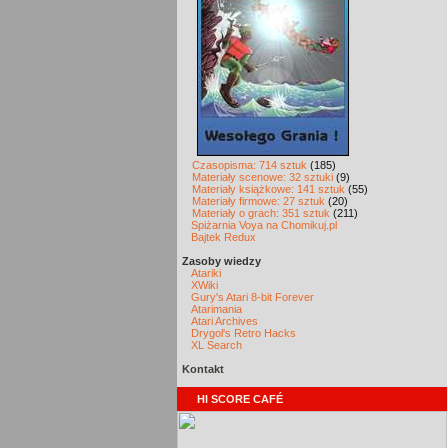
Czasopisma: 714 sztuk
(185)
Materiały scenowe: 32 sztuki
(9)
Materiały książkowe: 141 sztuk
(55)
Materiały firmowe: 27 sztuk
(20)
Materiały o grach: 351 sztuk
(211)
Spiżarnia Voya na Chomikuj.pl
Bajtek Redux
Zasoby wiedzy
Atariki
XWiki
Gury's Atari 8-bit Forever
Atarimania
Atari Archives
Drygol's Retro Hacks
XL Search
Kontakt
HI SCORE CAFÉ