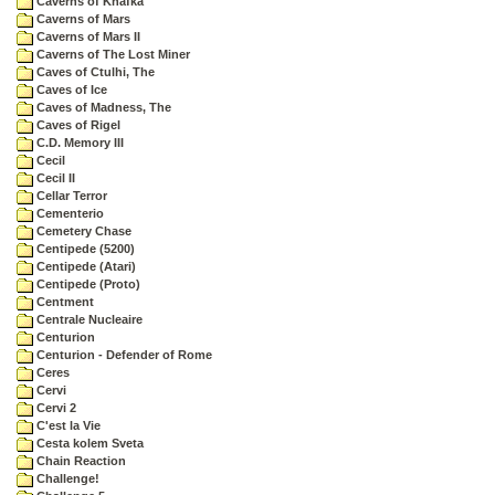
Caverns of Khafka
Caverns of Mars
Caverns of Mars II
Caverns of The Lost Miner
Caves of Ctulhi, The
Caves of Ice
Caves of Madness, The
Caves of Rigel
C.D. Memory III
Cecil
Cecil II
Cellar Terror
Cementerio
Cemetery Chase
Centipede (5200)
Centipede (Atari)
Centipede (Proto)
Centment
Centrale Nucleaire
Centurion
Centurion - Defender of Rome
Ceres
Cervi
Cervi 2
C'est la Vie
Cesta kolem Sveta
Chain Reaction
Challenge!