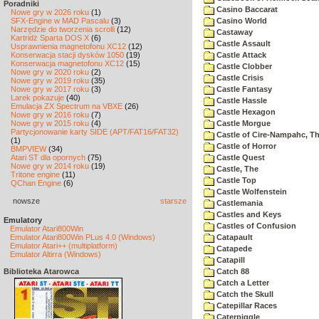
Poradniki
Casino Baccarat
Nowe gry w 2026 roku
(1)
SFX-Engine w MAD Pascalu
(3)
Casino World
Narzędzie do tworzenia scrolli
(12)
Castaway
Kartridż Sparta DOS X
(6)
Castle Assault
Usprawnienia magnetofonu XC12
(12)
Konserwacja stacji dysków 1050
(19)
Castle Attack
Konserwacja magnetofonu XC12
(15)
Castle Clobber
Nowe gry w 2020 roku
(2)
Castle Crisis
Nowe gry w 2019 roku
(35)
Nowe gry w 2017 roku
(3)
Castle Fantasy
Larek pokazuje
(40)
Castle Hassle
Emulacja ZX Spectrum na VBXE
(26)
Castle Hexagon
Nowe gry w 2016 roku
(7)
Nowe gry w 2015 roku
(4)
Castle Morgue
Partycjonowanie karty SIDE (APT/FAT16/FAT32)
Castle of Cire-Nampahc, T
(1)
Castle of Horror
BMPVIEW
(34)
Atari ST dla opornych
(75)
Castle Quest
Nowe gry w 2014 roku
(19)
Castle, The
Tritone engine
(11)
Castle Top
QChan Engine
(6)
Castle Wolfenstein
nowsze
starsze
Castlemania
Castles and Keys
Emulatory
Castles of Confusion
Emulator Atari800Win
Emulator Atari800Win PLus 4.0 (Windows)
Catapault
Emulator Atari++ (multiplatform)
Catapede
Emulator Altirra (Windows)
Catapill
Biblioteka Atarowca
Catch 88
Catch a Letter
Catch the Skull
Catepillar Races
Caterpiggle