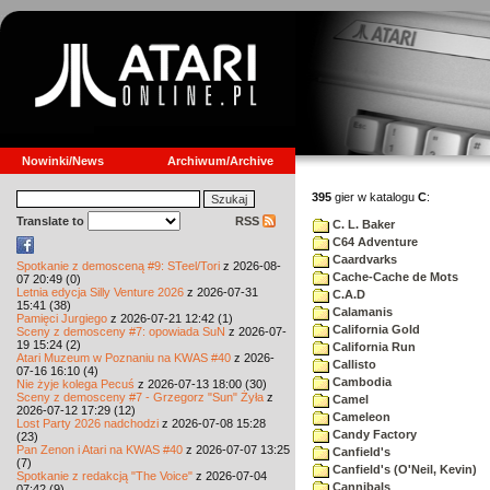
Nowinki/News
Archiwum/Archive
395
gier w katalogu
C
:
Translate to
RSS
C. L. Baker
C64 Adventure
Caardvarks
Spotkanie z demosceną #9: STeel/Tori
z 2026-08-
Cache-Cache de Mots
07 20:49 (0)
Letnia edycja Silly Venture 2026
z 2026-07-31
C.A.D
15:41 (38)
Calamanis
Pamięci Jurgiego
z 2026-07-21 12:42 (1)
California Gold
Sceny z demosceny #7: opowiada SuN
z 2026-07-
19 15:24 (2)
California Run
Atari Muzeum w Poznaniu na KWAS #40
z 2026-
Callisto
07-16 16:10 (4)
Cambodia
Nie żyje kolega Pecuś
z 2026-07-13 18:00 (30)
Sceny z demosceny #7 - Grzegorz "Sun" Żyła
z
Camel
2026-07-12 17:29 (12)
Cameleon
Lost Party 2026 nadchodzi
z 2026-07-08 15:28
Candy Factory
(23)
Pan Zenon i Atari na KWAS #40
z 2026-07-07 13:25
Canfield's
(7)
Canfield's (O'Neil, Kevin)
Spotkanie z redakcją "The Voice"
z 2026-07-04
Cannibals
07:42 (9)