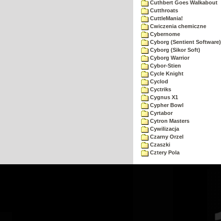
Cuthbert Goes Walkabout
Cutthroats
CuttleMania!
Cwiczenia chemiczne
Cybernome
Cyborg (Sentient Software)
Cyborg (Sikor Soft)
Cyborg Warrior
Cybor-Stien
Cycle Knight
Cyclod
Cyctriks
Cygnus X1
Cypher Bowl
Cyrtabor
Cytron Masters
Cywilizacja
Czarny Orzel
Czaszki
Cztery Pola