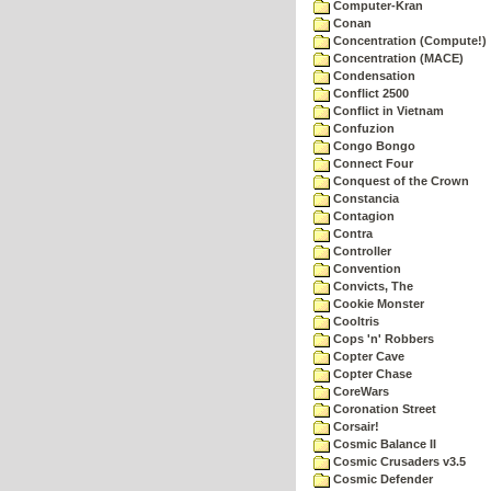
Computer-Kran
Conan
Concentration (Compute!)
Concentration (MACE)
Condensation
Conflict 2500
Conflict in Vietnam
Confuzion
Congo Bongo
Connect Four
Conquest of the Crown
Constancia
Contagion
Contra
Controller
Convention
Convicts, The
Cookie Monster
Cooltris
Cops 'n' Robbers
Copter Cave
Copter Chase
CoreWars
Coronation Street
Corsair!
Cosmic Balance II
Cosmic Crusaders v3.5
Cosmic Defender