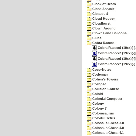
Cloak of Death
Close Assault
Closeout!
Cloud Hopper
Cloudburst
Clown Around
Clowns and Balloons
Clues
Cobra Raccce!
Cobra Raccce! (19xx)(-).
Cobra Raccce! (19xx)(-)
Cobra Raccce! (19xx)(-)[k
Cobra Raccce! (19xx)(-)
Coco-Notes
Codeman
Cohen's Towers
Collapse
Collision Course
Coloid
Colonial Conquest
Colony
Colony 7
Colorasaurus
Colorful Tetris
Colossus Chess 3.0
Colossus Chess 4.0
Colossus Chess 4.1