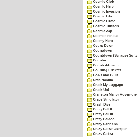
Cosmic Glob
Cosmic Hero
Cosmic Invasion
Cosmic Life
Cosmic Pirate
Cosmic Tunnels
Cosmic Zap
Cosmos Pinball
Cosmy Hero
Count Down
Countdown
Countdown (Synapse Soft
Counter
CounterMeasure
Courting Crickets
Cows and Bulls
Crab Nebula
Crack My Luggage
Crack-Up!
Cranston Manor Adventure
Craps Simulator
Crash Dive
Crazy Ball II
Crazy Ball III
Crazy Baloon
Crazy Cannons
Crazy Clown Jumper
Crazy Cobra