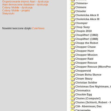
Organizowanie imprez Atari - dyskusja
Chimera+
Atari demoscene database - dyskusja
Chimere
Colony Mobile - dyskusja
Colony Mobile - projekt
Chiseler
Statystyki
Cholericka Akce II
Cholericka Akce III
Chomper
Chop Suey
Nowinki
tworzone dzięki
CuteNews
Chopin 2010
Choplifter! (1982)
Choplifter! (1988)
Chopp the Robot
Chopper Chase
Chopper Hunt
Chopper Mission
Chopper Raid
Chopper Rescue
Chopper Rescue (MicroPros
Chopperoid
Chram Boha Slunce
Chram Skazy
Christian Soldier
Christmas Eve Nightmare, 
Chromatics
Chuckie Egg
Chutes (Compute!)
Chutes (Schlortt, Robert - 
CIA- Abenteuer, Das
Ciezarowka