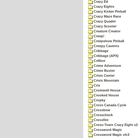
Crazy Ed
Crazy Eights
Crazy Kicker Pinball
Crazy Maze Race
Crazy Quader
Crazy Scooter
Creature Creator
Creep!
Creepshow Pinball
Creepy Caverns
Cribbage
Cribbage (APX)
Crillion
Crime Adventure
Crime Buster
Crisis Center
Crisis Mountain
Crix
Cromwell House
Crooked House
Cropky
Cross Canada Cycle
Crossbow
Crosscheck
Crossfire
Cross-Town Crazy Eight v2
Crossword Magic
Crossword Magic v4.0