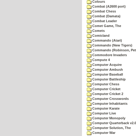
Colours
Combat (A2600 port)
Combat Chess
Combat (Damata)
Combat Leader
Comet Game, The
Comets
Comicland
Commando (Atari)
Commando (New Tigers)
Commando (Robinson, Pete
Commodore Invaders
Compute 4
Computer Acquire
Computer Ambush
Computer Baseball
Computer Battleship
Computer Chess
Computer Cricket
Computer Cricket 2
Computer Crosswords
Computer Inhabitants
Computer Karate
Computer Live
Computer Monopoly
Computer Quarterback v2.
Computer Solution, The
Computer War