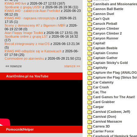
KWAS #40 live
z 2026-06-27 12:53 (167)
Cannibals and Missionarie
Spotkanie z grupą USSR
z 2026-06-26 19:36 (11)
Cannon Ball Battle
KWAS #40 - zabierzcie Atari Portfolio!
z 2026-06-23
Cannon Duel
08:12 (0)
KWAS #40 - naprawa retrosprzętu
z 2026-06-21
Can't Quit
17:15 (1)
Canuck Pinball
Sceny z demosceny #7 z Bigerem i MBR
z 2026-
Canyon Climber
06-19 22:08 (0)
Atari Floppy Image Toolkit
z 2026-06-17 13:51 (9)
Canyon Climber 2
Spotkanie online z grupą LST
z 2026-06-16 16:32
Canyon Runner
(17)
Capital!
Recoil zintegrowany z macOS
z 2026-06-13 21:34
(5)
Captain Beeble
KWAS #40 odbędzie się w Katowicach
z 2026-06-
Captain Cosmo
07 17:59 (25)
Captain Gather
Commodore po atarowsku
z 2026-05-28 21:50 (21)
Captain Sticky's Gold
«« nowsze
starsze »»
Captivity
Capture the Flag (ANALOG
AtariOnline.pl na YouTube
Capture the Flag (Sirius So
Car Calamity
Car Crash
Car, The
Card Games for The Atari!
Card Grabber
Cargar
Carnival (Casbeer, Jeff)
Carnival (Don)
Carnival Massacre
Carrera 3D
Pomocnik/Helper
Carrier Force
Casebook of Hemlock Soa