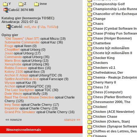
Y
Z
inne
Championship Golf
Championship Lode Runne
Całość 3074 MB
Chancellor of the Exchequ
Katalog gier (konwencja TOSEC)
Change
Aktualizacja: 2021-07-11
Chaos
Całość
,
md5
sha
(
7-Zip
,
TUGZip
)
Chase (Cymbal Software In
Chase (Friday Fun Softwar
Opisy gier
Chase (Holger Bommer)
"Old Towers" (Atari ST)
opisał Misza (19)
Submarine Commander
opisał Kaz (36)
Chatterbee
Frogs
opisał Xeen (0)
Chcete být milionářem
Choplifter!
opisał Urborg (0)
Chcete být milionářem II
Joust
opisał Urborg (17)
Commando
opisał Urborg (35)
Checker King
Mario Bros
opisał Urborg (13)
Checkers
Xenophobe
opisał Urborg (36)
Checkers v2.1
Robbo Forever
opisał tbxx (16)
Kolony 2106
opisał tbxx (3)
Chefredakteur, Der
Archon II: Adept
opisał Urborg/TDC (9)
Chemia - Reakcje Zobojetn
Spitfire Ace/Hellcat Ace
opisał Farscape (9)
Cherry Harry II
Wyspa
opisał Kaz (9)
Archon
opisał Urborg/TDC (16)
Chess 7.0
The Last Starfighter
opisał TDC (30)
Chess (Compute!)
Dwie Wieże
opisał Muffy (19)
Chess (Parker Brothers)
Basil The Great Mouse Detective
opisał Charlie
Cherry (125)
Chessmaster 2000, The
Inny Świat
opisał Charlie Cherry (17)
Chicken!
Inspektor
opisał Charlie Cherry (19)
Chicken (ACE Newsletter)
Grand Prix Simulator
opisał Charlie Cherry (16)
Chicken Chase
«« nowsze
starsze »»
Chicken (Ockers, Stan)
Chicken (Synapse Software
Wewnętrzne/Internals
Chiffres et des Lettres, Des
Chimera