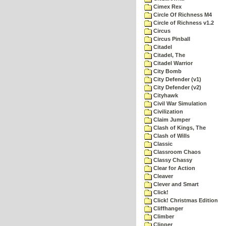
Cimex Rex
Circle Of Richness M4
Circle of Richness v1.2
Circus
Circus Pinball
Citadel
Citadel, The
Citadel Warrior
City Bomb
City Defender (v1)
City Defender (v2)
Cityhawk
Civil War Simulation
Civilization
Claim Jumper
Clash of Kings, The
Clash of Wills
Classic
Classroom Chaos
Classy Chassy
Clear for Action
Cleaver
Clever and Smart
Click!
Click! Christmas Edition
Cliffhanger
Climber
Clipper