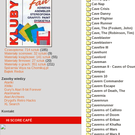
Cat-Nap
Cave Crisis
Cave Danny
Cave Flighter
Cave Runner
Cave, The (Foskett, John)
Cave, The (Robinson, Tim)
Caveblaster
Caveblaster+
Cavefire III
Czasopisma: 714 sztuk
(185)
Cavehunt
Materiały scenowe: 32 sztuki
(9)
Materiały książkowe: 141 sztuk
(55)
Cavelord
Materiały firmowe: 27 sztuk
(20)
Caveman
Materiały o grach: 351 sztuk
(211)
Caveman II - Caves of Osu
Spiżarnia Voya na Chomikuj.pl
Bajtek Redux
Cavepac
Cavern 10
Zasoby wiedzy
Cavern Commander
Atariki
XWiki
Cavern Escape
Gury's Atari 8-bit Forever
Cavern of Death, The
Atarimania
Cavernia
Atari Archives
Drygol's Retro Hacks
Cavernrun
XL Search
Cavernrunner
Caverns of Callisto
Kontakt
Caverns of Doom
Caverns of Eriban
HI SCORE CAFÉ
Caverns of Khafka
Caverns of Mars
Caverns of Mars II