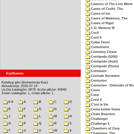
Caverns of The Lost Miner
Caves of Ctulhi, The
Caves of Ice
Caves of Madness, The
Caves of Rigel
C.D. Memory III
Cecil
Cecil II
Cellar Terror
Cementerio
Cemetery Chase
Centipede (5200)
Centipede (Atari)
Centipede (Proto)
Centment
Gry/Games
Centrale Nucleaire
Centurion
Katalog gier (konwencja Kaz)
Centurion - Defender of R
Aktualizacja: 2026-07-19
Liczba katalogów: 8878, liczba plików: 40040
Ceres
Zmian katalogów: 1, zmian plików: 1
Cervi
Cervi 2
0-9
A
B
C
D
C'est la Vie
E
F
G
H
I
Cesta kolem Sveta
Chain Reaction
J
K
L
M
N
Challenge!
O
P
Q
R
S
Challenge 5
Chambers of Zorp
T
U
V
W
X
Champion, The