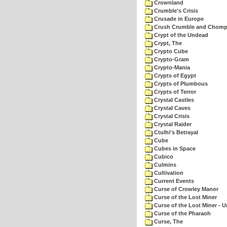
Crownland
Crumble's Crisis
Crusade in Europe
Crush Crumble and Chom
Crypt of the Undead
Crypt, The
Crypto Cube
Crypto-Gram
Crypto-Mania
Crypts of Egypt
Crypts of Plumbous
Crypts of Terror
Crystal Castles
Crystal Caves
Crystal Crisis
Crystal Raider
Ctulhi's Betrayal
Cube
Cubes in Space
Cubico
Culmins
Cultivation
Current Events
Curse of Crowley Manor
Curse of the Lost Miner
Curse of the Lost Miner -
Curse of the Pharaoh
Curse, The