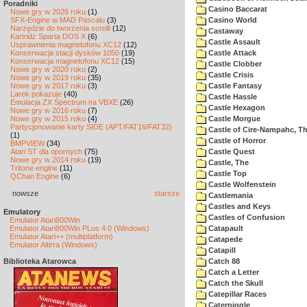
Poradniki
Casino Baccarat
Nowe gry w 2026 roku
(1)
SFX-Engine w MAD Pascalu
(3)
Casino World
Narzędzie do tworzenia scrolli
(12)
Castaway
Kartridż Sparta DOS X
(6)
Castle Assault
Usprawnienia magnetofonu XC12
(12)
Konserwacja stacji dysków 1050
(19)
Castle Attack
Konserwacja magnetofonu XC12
(15)
Castle Clobber
Nowe gry w 2020 roku
(2)
Castle Crisis
Nowe gry w 2019 roku
(35)
Nowe gry w 2017 roku
(3)
Castle Fantasy
Larek pokazuje
(40)
Castle Hassle
Emulacja ZX Spectrum na VBXE
(26)
Castle Hexagon
Nowe gry w 2016 roku
(7)
Nowe gry w 2015 roku
(4)
Castle Morgue
Partycjonowanie karty SIDE (APT/FAT16/FAT32)
Castle of Cire-Nampahc, T
(1)
Castle of Horror
BMPVIEW
(34)
Atari ST dla opornych
(75)
Castle Quest
Nowe gry w 2014 roku
(19)
Castle, The
Tritone engine
(11)
Castle Top
QChan Engine
(6)
Castle Wolfenstein
nowsze
starsze
Castlemania
Castles and Keys
Emulatory
Castles of Confusion
Emulator Atari800Win
Emulator Atari800Win PLus 4.0 (Windows)
Catapault
Emulator Atari++ (multiplatform)
Catapede
Emulator Altirra (Windows)
Catapill
Biblioteka Atarowca
Catch 88
Catch a Letter
Catch the Skull
Catepillar Races
Caterpiggle