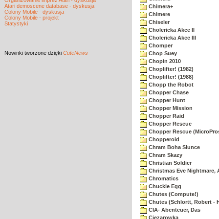
Organizowanie imprez Atari - dyskusja
Atari demoscene database - dyskusja
Chimera+
Colony Mobile - dyskusja
Chimere
Colony Mobile - projekt
Chiseler
Statystyki
Cholericka Akce II
Cholericka Akce III
Chomper
Nowinki
tworzone dzięki
CuteNews
Chop Suey
Chopin 2010
Choplifter! (1982)
Choplifter! (1988)
Chopp the Robot
Chopper Chase
Chopper Hunt
Chopper Mission
Chopper Raid
Chopper Rescue
Chopper Rescue (MicroPros
Chopperoid
Chram Boha Slunce
Chram Skazy
Christian Soldier
Christmas Eve Nightmare, 
Chromatics
Chuckie Egg
Chutes (Compute!)
Chutes (Schlortt, Robert - 
CIA- Abenteuer, Das
Ciezarowka