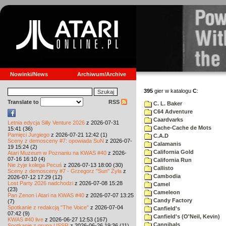
Nowinki/News
Archiwum/Archive
395
gier w katalogu
C
:
Translate to
RSS
C. L. Baker
C64 Adventure
Caardvarks
Letnia edycja Silly Venture 2026
z 2026-07-31
Cache-Cache de Mots
15:41 (36)
Pamięci Jurgiego
z 2026-07-21 12:42 (1)
C.A.D
Sceny z demosceny #7: opowiada SuN
z 2026-07-
Calamanis
19 15:24 (2)
California Gold
Atari Muzeum w Poznaniu na KWAS #40
z 2026-
07-16 16:10 (4)
California Run
Nie żyje kolega Pecuś
z 2026-07-13 18:00 (30)
Callisto
Sceny z demosceny #7 - Grzegorz "Sun" Żyła
z
Cambodia
2026-07-12 17:29 (12)
Lost Party 2026 nadchodzi
z 2026-07-08 15:28
Camel
(23)
Cameleon
Pan Zenon i Atari na KWAS #40
z 2026-07-07 13:25
Candy Factory
(7)
Spotkanie z redakcją "The Voice"
z 2026-07-04
Canfield's
07:42 (9)
Canfield's (O'Neil, Kevin)
KWAS #40 live
z 2026-06-27 12:53 (167)
Cannibals
Spotkanie z grupą USSR
z 2026-06-26 19:36 (11)