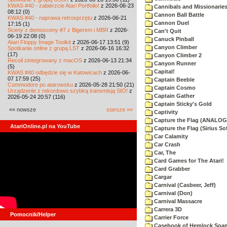
KWAS #40 - zabierzcie Atari Portfolio!
z 2026-06-23
Cannibals and Missionarie
08:12 (0)
Cannon Ball Battle
KWAS #40 - naprawa retrosprzętu
z 2026-06-21
Cannon Duel
17:15 (1)
Sceny z demosceny #7 z Bigerem i MBR
z 2026-
Can't Quit
06-19 22:08 (0)
Canuck Pinball
Atari Floppy Image Toolkit
z 2026-06-17 13:51 (9)
Canyon Climber
Spotkanie online z grupą LST
z 2026-06-16 16:32
(17)
Canyon Climber 2
Recoil zintegrowany z macOS
z 2026-06-13 21:34
Canyon Runner
(5)
Capital!
KWAS #40 odbędzie się w Katowicach
z 2026-06-
07 17:59 (25)
Captain Beeble
Commodore po atarowsku
z 2026-05-28 21:50 (21)
Captain Cosmo
Urządzenie z rekordowo szybką transmisją SIO!
z
Captain Gather
2026-05-24 20:57 (116)
Captain Sticky's Gold
«« nowsze
starsze »»
Captivity
Capture the Flag (ANALOG
AtariOnline.pl na YouTube
Capture the Flag (Sirius So
Car Calamity
Car Crash
Car, The
Card Games for The Atari!
Card Grabber
Cargar
Carnival (Casbeer, Jeff)
Carnival (Don)
Carnival Massacre
Carrera 3D
Pomocnik/Helper
Carrier Force
Casebook of Hemlock Soa