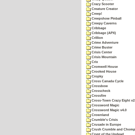
Crazy Scooter
Creature Creator
Creep!
Creepshow Pinball
Creepy Caverns
Cribbage
Cribbage (APX)
Crillion
Crime Adventure
Crime Buster
Crisis Center
Crisis Mountain
Crix
Cromwell House
Crooked House
Cropky
Cross Canada Cycle
Crossbow
Crosscheck
Crossfire
Cross-Town Crazy Eight v2
Crossword Magic
Crossword Magic v4.0
Crownland
Crumble's Crisis
Crusade in Europe
Crush Crumble and Chom
Crypt of the Undead