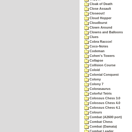
Cloak of Death
Close Assault
Closeout!
Cloud Hopper
Cloudburst
Clown Around
Clowns and Balloons
Clues
Cobra Raccce!
Coco-Notes
Codeman
Cohen's Towers
Collapse
Collision Course
Coloid
Colonial Conquest
Colony
Colony 7
Colorasaurus
Colorful Tetris
Colossus Chess 3.0
Colossus Chess 4.0
Colossus Chess 4.1
Colours
Combat (A2600 port)
Combat Chess
Combat (Damata)
Combat Leader