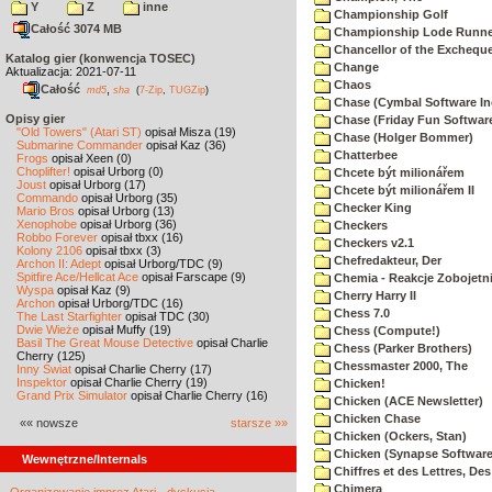
Y
Z
inne
Championship Golf
Całość 3074 MB
Championship Lode Runne
Chancellor of the Exchequ
Katalog gier (konwencja TOSEC)
Change
Aktualizacja: 2021-07-11
Chaos
Całość
,
md5
sha
(
7-Zip
,
TUGZip
)
Chase (Cymbal Software In
Opisy gier
Chase (Friday Fun Softwar
"Old Towers" (Atari ST)
opisał Misza (19)
Chase (Holger Bommer)
Submarine Commander
opisał Kaz (36)
Chatterbee
Frogs
opisał Xeen (0)
Choplifter!
opisał Urborg (0)
Chcete být milionářem
Joust
opisał Urborg (17)
Chcete být milionářem II
Commando
opisał Urborg (35)
Checker King
Mario Bros
opisał Urborg (13)
Xenophobe
opisał Urborg (36)
Checkers
Robbo Forever
opisał tbxx (16)
Checkers v2.1
Kolony 2106
opisał tbxx (3)
Chefredakteur, Der
Archon II: Adept
opisał Urborg/TDC (9)
Spitfire Ace/Hellcat Ace
opisał Farscape (9)
Chemia - Reakcje Zobojetn
Wyspa
opisał Kaz (9)
Cherry Harry II
Archon
opisał Urborg/TDC (16)
Chess 7.0
The Last Starfighter
opisał TDC (30)
Dwie Wieże
opisał Muffy (19)
Chess (Compute!)
Basil The Great Mouse Detective
opisał Charlie
Chess (Parker Brothers)
Cherry (125)
Chessmaster 2000, The
Inny Świat
opisał Charlie Cherry (17)
Inspektor
opisał Charlie Cherry (19)
Chicken!
Grand Prix Simulator
opisał Charlie Cherry (16)
Chicken (ACE Newsletter)
Chicken Chase
«« nowsze
starsze »»
Chicken (Ockers, Stan)
Chicken (Synapse Software
Wewnętrzne/Internals
Chiffres et des Lettres, Des
Chimera