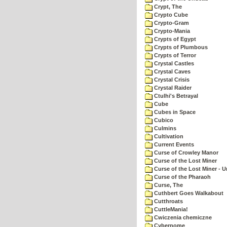
Crypt, The
Crypto Cube
Crypto-Gram
Crypto-Mania
Crypts of Egypt
Crypts of Plumbous
Crypts of Terror
Crystal Castles
Crystal Caves
Crystal Crisis
Crystal Raider
Ctulhi's Betrayal
Cube
Cubes in Space
Cubico
Culmins
Cultivation
Current Events
Curse of Crowley Manor
Curse of the Lost Miner
Curse of the Lost Miner -
Curse of the Pharaoh
Curse, The
Cuthbert Goes Walkabout
Cutthroats
CuttleMania!
Cwiczenia chemiczne
Cybernome