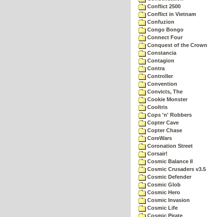
Conflict 2500
Conflict in Vietnam
Confuzion
Congo Bongo
Connect Four
Conquest of the Crown
Constancia
Contagion
Contra
Controller
Convention
Convicts, The
Cookie Monster
Cooltris
Cops 'n' Robbers
Copter Cave
Copter Chase
CoreWars
Coronation Street
Corsair!
Cosmic Balance II
Cosmic Crusaders v3.5
Cosmic Defender
Cosmic Glob
Cosmic Hero
Cosmic Invasion
Cosmic Life
Cosmic Pirate