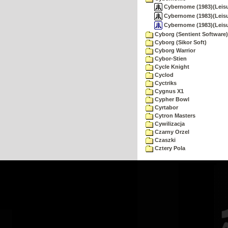
Cybernome (1983)(Leisu
Cybernome (1983)(Leisu
Cybernome (1983)(Leis
Cyborg (Sentient Software)
Cyborg (Sikor Soft)
Cyborg Warrior
Cybor-Stien
Cycle Knight
Cyclod
Cyctriks
Cygnus X1
Cypher Bowl
Cyrtabor
Cytron Masters
Cywilizacja
Czarny Orzel
Czaszki
Cztery Pola