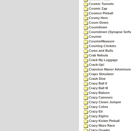
Cosmic Tunnels
Cosmic Zap
Cosmos Pinball
Cosmy Hero
Count Down
Countdown
Countdown (Synapse Soft
Counter
CounterMeasure
Courting Crickets
Cows and Bulls
Crab Nebula
Crack My Luggage
Crack-Up!
Cranston Manor Adventure
Craps Simulator
Crash Dive
Crazy Ball II
Crazy Ball III
Crazy Baloon
Crazy Cannons
Crazy Clown Jumper
Crazy Cobra
Crazy Ed
Crazy Eights
Crazy Kicker Pinball
Crazy Maze Race
Crazy Quader