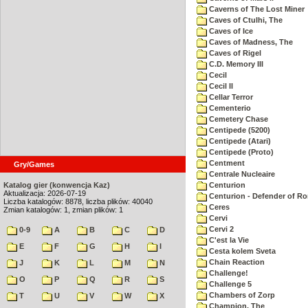
Caverns of The Lost Miner
Caves of Ctulhi, The
Caves of Ice
Caves of Madness, The
Caves of Rigel
C.D. Memory III
Cecil
Cecil II
Cellar Terror
Cementerio
Cemetery Chase
Centipede (5200)
Centipede (Atari)
Centipede (Proto)
Centment
Gry/Games
Centrale Nucleaire
Katalog gier (konwencja Kaz)
Centurion
Aktualizacja: 2026-07-19
Centurion - Defender of R
Liczba katalogów: 8878, liczba plików: 40040
Ceres
Zmian katalogów: 1, zmian plików: 1
Cervi
Cervi 2
0-9
A
B
C
D
C'est la Vie
E
F
G
H
I
Cesta kolem Sveta
Chain Reaction
J
K
L
M
N
Challenge!
O
P
Q
R
S
Challenge 5
Chambers of Zorp
T
U
V
W
X
Champion, The