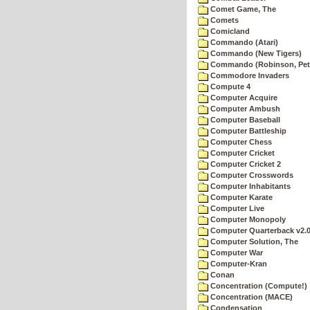
Comet Game, The
Comets
Comicland
Commando (Atari)
Commando (New Tigers)
Commando (Robinson, Pete
Commodore Invaders
Compute 4
Computer Acquire
Computer Ambush
Computer Baseball
Computer Battleship
Computer Chess
Computer Cricket
Computer Cricket 2
Computer Crosswords
Computer Inhabitants
Computer Karate
Computer Live
Computer Monopoly
Computer Quarterback v2.
Computer Solution, The
Computer War
Computer-Kran
Conan
Concentration (Compute!)
Concentration (MACE)
Condensation