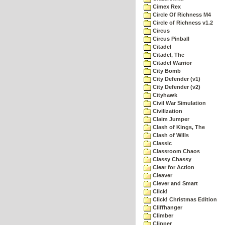
Cimex Rex
Circle Of Richness M4
Circle of Richness v1.2
Circus
Circus Pinball
Citadel
Citadel, The
Citadel Warrior
City Bomb
City Defender (v1)
City Defender (v2)
Cityhawk
Civil War Simulation
Civilization
Claim Jumper
Clash of Kings, The
Clash of Wills
Classic
Classroom Chaos
Classy Chassy
Clear for Action
Cleaver
Clever and Smart
Click!
Click! Christmas Edition
Cliffhanger
Climber
Clipper