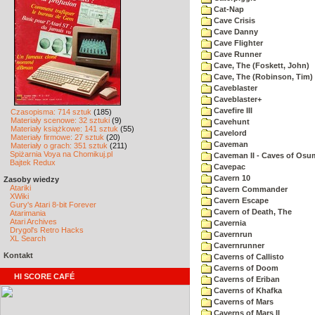
Cat-Nap
Cave Crisis
Cave Danny
Cave Flighter
Cave Runner
Cave, The (Foskett, John)
Cave, The (Robinson, Tim)
Caveblaster
Caveblaster+
Cavefire III
Czasopisma: 714 sztuk
(185)
Materiały scenowe: 32 sztuki
(9)
Cavehunt
Materiały książkowe: 141 sztuk
(55)
Cavelord
Materiały firmowe: 27 sztuk
(20)
Caveman
Materiały o grach: 351 sztuk
(211)
Spiżarnia Voya na Chomikuj.pl
Caveman II - Caves of Osu
Bajtek Redux
Cavepac
Cavern 10
Zasoby wiedzy
Atariki
Cavern Commander
XWiki
Cavern Escape
Gury's Atari 8-bit Forever
Cavern of Death, The
Atarimania
Atari Archives
Cavernia
Drygol's Retro Hacks
Cavernrun
XL Search
Cavernrunner
Kontakt
Caverns of Callisto
Caverns of Doom
HI SCORE CAFÉ
Caverns of Eriban
Caverns of Khafka
Caverns of Mars
Caverns of Mars II