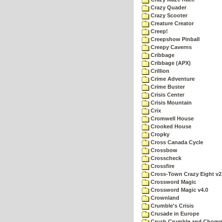
Crazy Quader
Crazy Scooter
Creature Creator
Creep!
Creepshow Pinball
Creepy Caverns
Cribbage
Cribbage (APX)
Crillion
Crime Adventure
Crime Buster
Crisis Center
Crisis Mountain
Crix
Cromwell House
Crooked House
Cropky
Cross Canada Cycle
Crossbow
Crosscheck
Crossfire
Cross-Town Crazy Eight v2
Crossword Magic
Crossword Magic v4.0
Crownland
Crumble's Crisis
Crusade in Europe
Crush Crumble and Chom