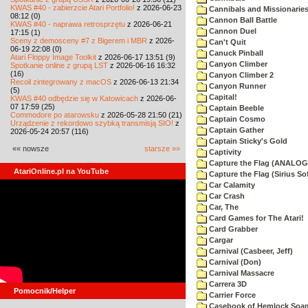
KWAS #40 - zabierzcie Atari Portfolio!
z 2026-06-23
Cannibals and Missionarie
08:12 (0)
Cannon Ball Battle
KWAS #40 - naprawa retrosprzętu
z 2026-06-21
Cannon Duel
17:15 (1)
Sceny z demosceny #7 z Bigerem i MBR
z 2026-
Can't Quit
06-19 22:08 (0)
Canuck Pinball
Atari Floppy Image Toolkit
z 2026-06-17 13:51 (9)
Canyon Climber
Spotkanie online z grupą LST
z 2026-06-16 16:32
(16)
Canyon Climber 2
Recoil zintegrowany z macOS
z 2026-06-13 21:34
Canyon Runner
(5)
Capital!
KWAS #40 odbędzie się w Katowicach
z 2026-06-
07 17:59 (25)
Captain Beeble
Commodore po atarowsku
z 2026-05-28 21:50 (21)
Captain Cosmo
Urządzenie z rekordowo szybką transmisją SIO!
z
Captain Gather
2026-05-24 20:57 (116)
Captain Sticky's Gold
«« nowsze
starsze »»
Captivity
Capture the Flag (ANALOG
AtariOnline.pl na YouTube
Capture the Flag (Sirius So
Car Calamity
Car Crash
Car, The
Card Games for The Atari!
Card Grabber
Cargar
Carnival (Casbeer, Jeff)
Carnival (Don)
Carnival Massacre
Carrera 3D
Pomocnik/Helper
Carrier Force
Casebook of Hemlock Soa