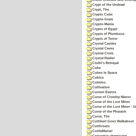
Crypt of the Undead
Crypt, The
Crypto Cube
Crypto-Gram
Crypto-Mania
Crypts of Egypt
Crypts of Plumbous
Crypts of Terror
Crystal Castles
Crystal Caves
Crystal Crisis
Crystal Raider
Ctulhi's Betrayal
Cube
Cubes in Space
Cubico
Culmins
Cultivation
Current Events
Curse of Crowley Manor
Curse of the Lost Miner
Curse of the Lost Miner -
Curse of the Pharaoh
Curse, The
Cuthbert Goes Walkabout
Cutthroats
CuttleMania!
Cwiczenia chemiczne