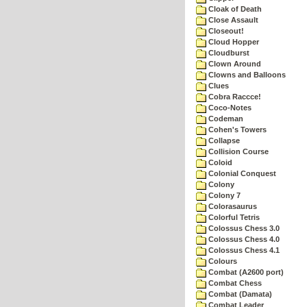
Cloak of Death
Close Assault
Closeout!
Cloud Hopper
Cloudburst
Clown Around
Clowns and Balloons
Clues
Cobra Raccce!
Coco-Notes
Codeman
Cohen's Towers
Collapse
Collision Course
Coloid
Colonial Conquest
Colony
Colony 7
Colorasaurus
Colorful Tetris
Colossus Chess 3.0
Colossus Chess 4.0
Colossus Chess 4.1
Colours
Combat (A2600 port)
Combat Chess
Combat (Damata)
Combat Leader