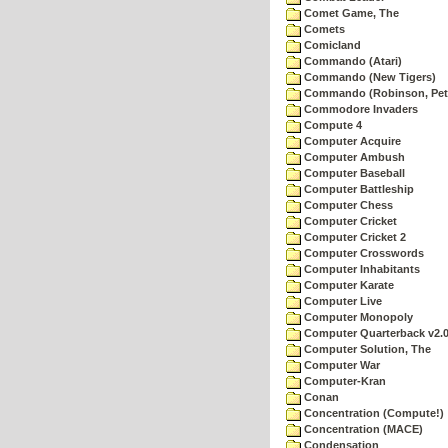
Comet Game, The
Comets
Comicland
Commando (Atari)
Commando (New Tigers)
Commando (Robinson, Pete
Commodore Invaders
Compute 4
Computer Acquire
Computer Ambush
Computer Baseball
Computer Battleship
Computer Chess
Computer Cricket
Computer Cricket 2
Computer Crosswords
Computer Inhabitants
Computer Karate
Computer Live
Computer Monopoly
Computer Quarterback v2.
Computer Solution, The
Computer War
Computer-Kran
Conan
Concentration (Compute!)
Concentration (MACE)
Condensation