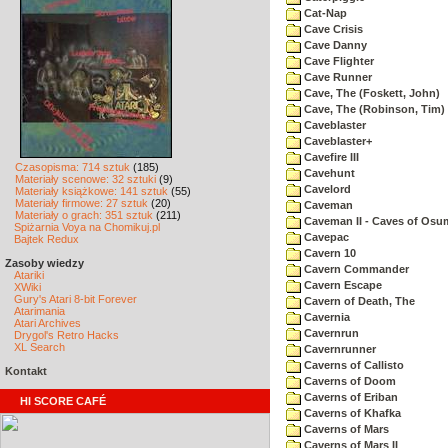
Cat-Nap
Cave Crisis
Cave Danny
Cave Flighter
Cave Runner
Cave, The (Foskett, John)
Cave, The (Robinson, Tim)
Caveblaster
Caveblaster+
Cavefire III
Czasopisma: 714 sztuk
(185)
Cavehunt
Materiały scenowe: 32 sztuki
(9)
Cavelord
Materiały książkowe: 141 sztuk
(55)
Materiały firmowe: 27 sztuk
(20)
Caveman
Materiały o grach: 351 sztuk
(211)
Caveman II - Caves of Osu
Spiżarnia Voya na Chomikuj.pl
Cavepac
Bajtek Redux
Cavern 10
Zasoby wiedzy
Cavern Commander
Atariki
Cavern Escape
XWiki
Gury's Atari 8-bit Forever
Cavern of Death, The
Atarimania
Cavernia
Atari Archives
Cavernrun
Drygol's Retro Hacks
XL Search
Cavernrunner
Caverns of Callisto
Kontakt
Caverns of Doom
Caverns of Eriban
HI SCORE CAFÉ
Caverns of Khafka
Caverns of Mars
Caverns of Mars II