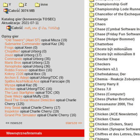
Championship Golf
Y
Z
inne
Championship Lode Runne
Całość 3074 MB
Chancellor of the Exchequ
Katalog gier (konwencja TOSEC)
Change
Aktualizacja: 2021-07-11
Chaos
Całość
,
md5
sha
(
7-Zip
,
TUGZip
)
Chase (Cymbal Software In
Chase (Friday Fun Softwar
Opisy gier
Chase (Holger Bommer)
"Old Towers" (Atari ST)
opisał Misza (19)
Submarine Commander
opisał Kaz (36)
Chatterbee
Frogs
opisał Xeen (0)
Chcete být milionářem
Choplifter!
opisał Urborg (0)
Chcete být milionářem II
Joust
opisał Urborg (17)
Commando
opisał Urborg (35)
Checker King
Mario Bros
opisał Urborg (13)
Checkers
Xenophobe
opisał Urborg (36)
Checkers v2.1
Robbo Forever
opisał tbxx (16)
Kolony 2106
opisał tbxx (3)
Chefredakteur, Der
Archon II: Adept
opisał Urborg/TDC (9)
Chemia - Reakcje Zobojetn
Spitfire Ace/Hellcat Ace
opisał Farscape (9)
Cherry Harry II
Wyspa
opisał Kaz (9)
Archon
opisał Urborg/TDC (16)
Chess 7.0
The Last Starfighter
opisał TDC (30)
Chess (Compute!)
Dwie Wieże
opisał Muffy (19)
Chess (Parker Brothers)
Basil The Great Mouse Detective
opisał Charlie
Cherry (125)
Chessmaster 2000, The
Inny Świat
opisał Charlie Cherry (17)
Chicken!
Inspektor
opisał Charlie Cherry (19)
Chicken (ACE Newsletter)
Grand Prix Simulator
opisał Charlie Cherry (16)
Chicken Chase
«« nowsze
starsze »»
Chicken (Ockers, Stan)
Chicken (Synapse Software
Wewnętrzne/Internals
Chiffres et des Lettres, Des
Chimera