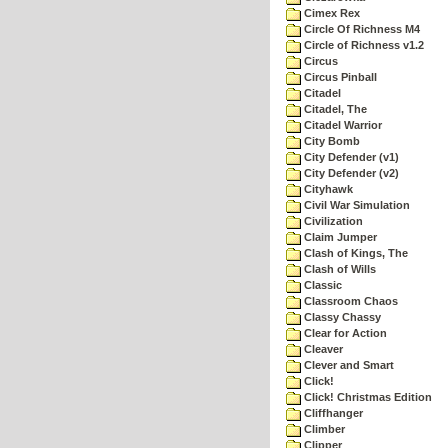
Cimex Rex
Circle Of Richness M4
Circle of Richness v1.2
Circus
Circus Pinball
Citadel
Citadel, The
Citadel Warrior
City Bomb
City Defender (v1)
City Defender (v2)
Cityhawk
Civil War Simulation
Civilization
Claim Jumper
Clash of Kings, The
Clash of Wills
Classic
Classroom Chaos
Classy Chassy
Clear for Action
Cleaver
Clever and Smart
Click!
Click! Christmas Edition
Cliffhanger
Climber
Clipper