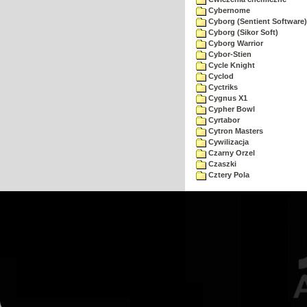
Cybernome
Cyborg (Sentient Software)
Cyborg (Sikor Soft)
Cyborg Warrior
Cybor-Stien
Cycle Knight
Cyclod
Cyctriks
Cygnus X1
Cypher Bowl
Cyrtabor
Cytron Masters
Cywilizacja
Czarny Orzel
Czaszki
Cztery Pola