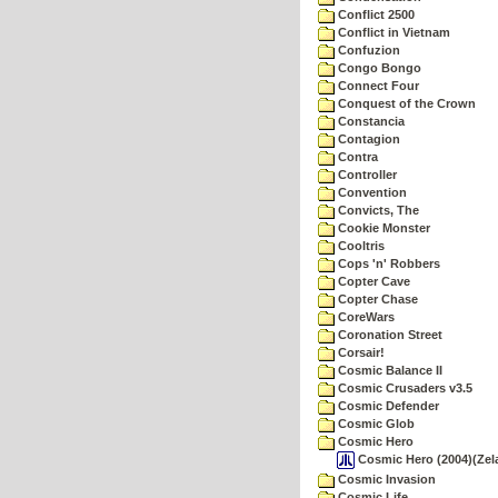
Conflict 2500
Conflict in Vietnam
Confuzion
Congo Bongo
Connect Four
Conquest of the Crown
Constancia
Contagion
Contra
Controller
Convention
Convicts, The
Cookie Monster
Cooltris
Cops 'n' Robbers
Copter Cave
Copter Chase
CoreWars
Coronation Street
Corsair!
Cosmic Balance II
Cosmic Crusaders v3.5
Cosmic Defender
Cosmic Glob
Cosmic Hero
Cosmic Hero (2004)(Zel
Cosmic Invasion
Cosmic Life