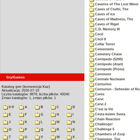
Caverns of The Lost Miner
Caves of Ctulhi, The
Caves of Ice
Caves of Madness, The
Caves of Rigel
C.D. Memory III
Cecil
Cecil II
Cellar Terror
Cementerio
Cemetery Chase
Centipede (5200)
Centipede (Atari)
Centipede (Proto)
Centment
Gry/Games
Centrale Nucleaire
Centurion
Katalog gier (konwencja Kaz)
Centurion - Defender of R
Aktualizacja: 2026-07-19
Liczba katalogów: 8878, liczba plików: 40040
Ceres
Zmian katalogów: 1, zmian plików: 1
Cervi
Cervi 2
0-9
A
B
C
D
C'est la Vie
Cesta kolem Sveta
E
F
G
H
I
Chain Reaction
J
K
L
M
N
Challenge!
Challenge 5
O
P
Q
R
S
Chambers of Zorp
T
U
V
W
X
Champion, The