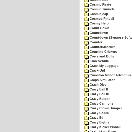
Cosmic Pirate
Cosmic Tunnels
Cosmic Zap
Cosmos Pinball
Cosmy Hero
Count Down
Countdown
Countdown (Synapse Soft
Counter
CounterMeasure
Courting Crickets
Cows and Bulls
Crab Nebula
Crack My Luggage
Crack-Up!
Cranston Manor Adventure
Craps Simulator
Crash Dive
Crazy Ball II
Crazy Ball III
Crazy Baloon
Crazy Cannons
Crazy Clown Jumper
Crazy Cobra
Crazy Ed
Crazy Eights
Crazy Kicker Pinball
Crazy Maze Race