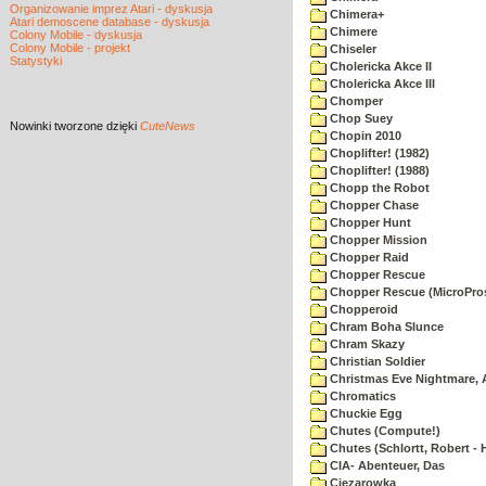
Organizowanie imprez Atari - dyskusja
Chimera+
Atari demoscene database - dyskusja
Chimere
Colony Mobile - dyskusja
Colony Mobile - projekt
Chiseler
Statystyki
Cholericka Akce II
Cholericka Akce III
Chomper
Chop Suey
Nowinki
tworzone dzięki
CuteNews
Chopin 2010
Choplifter! (1982)
Choplifter! (1988)
Chopp the Robot
Chopper Chase
Chopper Hunt
Chopper Mission
Chopper Raid
Chopper Rescue
Chopper Rescue (MicroPros
Chopperoid
Chram Boha Slunce
Chram Skazy
Christian Soldier
Christmas Eve Nightmare, 
Chromatics
Chuckie Egg
Chutes (Compute!)
Chutes (Schlortt, Robert - 
CIA- Abenteuer, Das
Ciezarowka