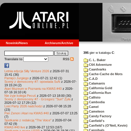
Nowinki/News
Archiwum/Archive
395
gier w katalogu
C
:
Translate to
RSS
C. L. Baker
C64 Adventure
Caardvarks
Letnia edycja Silly Venture 2026
z 2026-07-31
Cache-Cache de Mots
15:41 (36)
Pamięci Jurgiego
z 2026-07-21 12:42 (1)
C.A.D
Sceny z demosceny #7: opowiada SuN
z 2026-07-
Calamanis
19 15:24 (2)
California Gold
Atari Muzeum w Poznaniu na KWAS #40
z 2026-
07-16 16:10 (4)
California Run
Nie żyje kolega Pecuś
z 2026-07-13 18:00 (30)
Callisto
Sceny z demosceny #7 - Grzegorz "Sun" Żyła
z
Cambodia
2026-07-12 17:29 (12)
Lost Party 2026 nadchodzi
z 2026-07-08 15:28
Camel
(23)
Cameleon
Pan Zenon i Atari na KWAS #40
z 2026-07-07 13:25
Candy Factory
(7)
Spotkanie z redakcją "The Voice"
z 2026-07-04
Canfield's
07:42 (9)
Canfield's (O'Neil, Kevin)
KWAS #40 live
z 2026-06-27 12:53 (167)
Cannibals
Spotkanie z grupą USSR
z 2026-06-26 19:36 (11)