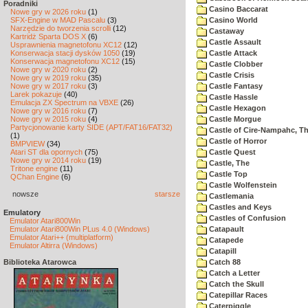
Poradniki
Casino Baccarat
Nowe gry w 2026 roku
(1)
SFX-Engine w MAD Pascalu
(3)
Casino World
Narzędzie do tworzenia scrolli
(12)
Castaway
Kartridż Sparta DOS X
(6)
Castle Assault
Usprawnienia magnetofonu XC12
(12)
Konserwacja stacji dysków 1050
(19)
Castle Attack
Konserwacja magnetofonu XC12
(15)
Castle Clobber
Nowe gry w 2020 roku
(2)
Castle Crisis
Nowe gry w 2019 roku
(35)
Nowe gry w 2017 roku
(3)
Castle Fantasy
Larek pokazuje
(40)
Castle Hassle
Emulacja ZX Spectrum na VBXE
(26)
Castle Hexagon
Nowe gry w 2016 roku
(7)
Nowe gry w 2015 roku
(4)
Castle Morgue
Partycjonowanie karty SIDE (APT/FAT16/FAT32)
Castle of Cire-Nampahc, T
(1)
Castle of Horror
BMPVIEW
(34)
Atari ST dla opornych
(75)
Castle Quest
Nowe gry w 2014 roku
(19)
Castle, The
Tritone engine
(11)
Castle Top
QChan Engine
(6)
Castle Wolfenstein
nowsze
starsze
Castlemania
Castles and Keys
Emulatory
Castles of Confusion
Emulator Atari800Win
Emulator Atari800Win PLus 4.0 (Windows)
Catapault
Emulator Atari++ (multiplatform)
Catapede
Emulator Altirra (Windows)
Catapill
Biblioteka Atarowca
Catch 88
Catch a Letter
Catch the Skull
Catepillar Races
Caterpiggle