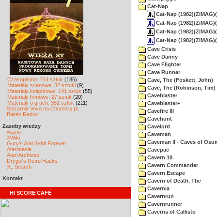
Cat-Nap
Cat-Nap (1982)(ZiMAG)(US
Cat-Nap (1982)(ZiMAG)(
Cat-Nap (1982)(ZiMAG)(U
Cat-Nap (1982)(ZiMAG)(
Cave Crisis
Cave Danny
Cave Flighter
Cave Runner
Czasopisma: 714 sztuk
(185)
Cave, The (Foskett, John)
Materiały scenowe: 32 sztuki
(9)
Cave, The (Robinson, Tim)
Materiały książkowe: 141 sztuk
(55)
Caveblaster
Materiały firmowe: 27 sztuk
(20)
Materiały o grach: 351 sztuk
(211)
Caveblaster+
Spiżarnia Voya na Chomikuj.pl
Cavefire III
Bajtek Redux
Cavehunt
Zasoby wiedzy
Cavelord
Atariki
Caveman
XWiki
Caveman II - Caves of Osu
Gury's Atari 8-bit Forever
Atarimania
Cavepac
Atari Archives
Cavern 10
Drygol's Retro Hacks
Cavern Commander
XL Search
Cavern Escape
Kontakt
Cavern of Death, The
Cavernia
HI SCORE CAFÉ
Cavernrun
Cavernrunner
Caverns of Callisto