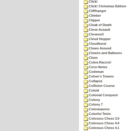
Click!
Click! Christmas Edition
Cliffhanger
Climber
Clipper
Cloak of Death
Close Assault
Closeout!
Cloud Hopper
Cloudburst
Clown Around
Clowns and Balloons
Clues
Cobra Raccce!
Coco-Notes
Codeman
Cohen's Towers
Collapse
Collision Course
Coloid
Colonial Conquest
Colony
Colony 7
Colorasaurus
Colorful Tetris
Colossus Chess 3.0
Colossus Chess 4.0
Colossus Chess 4.1