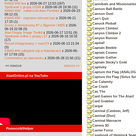
KWAS #40 live
z 2026-06-27 12:53 (167)
Cannibals and Missionarie
Spotkanie z grupą USSR
z 2026-06-26 19:36 (11)
Cannon Ball Battle
KWAS #40 - zabierzcie Atari Portfolio!
z 2026-06-23
Cannon Duel
08:12 (0)
KWAS #40 - naprawa retrosprzętu
z 2026-06-21
Can't Quit
17:15 (1)
Canuck Pinball
Sceny z demosceny #7 z Bigerem i MBR
z 2026-
Canyon Climber
06-19 22:08 (0)
Atari Floppy Image Toolkit
z 2026-06-17 13:51 (9)
Canyon Climber 2
Spotkanie online z grupą LST
z 2026-06-16 16:32
Canyon Runner
(17)
Capital!
Recoil zintegrowany z macOS
z 2026-06-13 21:34
(5)
Captain Beeble
KWAS #40 odbędzie się w Katowicach
z 2026-06-
Captain Cosmo
07 17:59 (25)
Captain Gather
Commodore po atarowsku
z 2026-05-28 21:50 (21)
Captain Sticky's Gold
«« nowsze
starsze »»
Captivity
Capture the Flag (ANALOG
AtariOnline.pl na YouTube
Capture the Flag (Sirius So
Car Calamity
Car Crash
Car, The
Card Games for The Atari!
Card Grabber
Cargar
Carnival (Casbeer, Jeff)
Carnival (Don)
Carnival Massacre
Carrera 3D
Pomocnik/Helper
Carrier Force
Casebook of Hemlock Soa