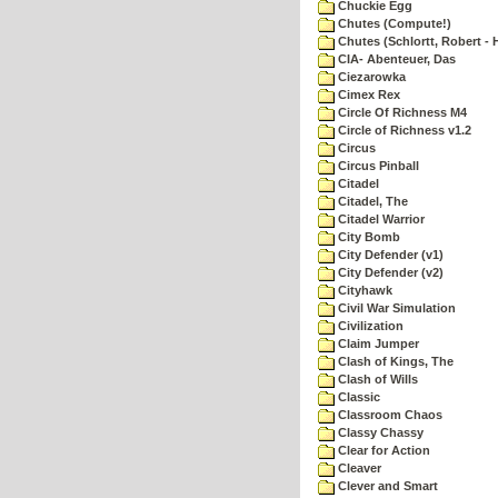
Chuckie Egg
Chutes (Compute!)
Chutes (Schlortt, Robert - 
CIA- Abenteuer, Das
Ciezarowka
Cimex Rex
Circle Of Richness M4
Circle of Richness v1.2
Circus
Circus Pinball
Citadel
Citadel, The
Citadel Warrior
City Bomb
City Defender (v1)
City Defender (v2)
Cityhawk
Civil War Simulation
Civilization
Claim Jumper
Clash of Kings, The
Clash of Wills
Classic
Classroom Chaos
Classy Chassy
Clear for Action
Cleaver
Clever and Smart