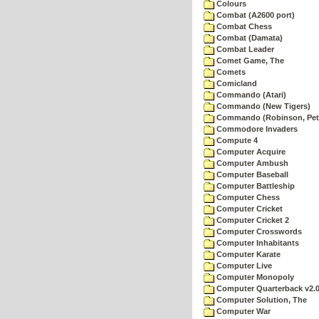
Colours
Combat (A2600 port)
Combat Chess
Combat (Damata)
Combat Leader
Comet Game, The
Comets
Comicland
Commando (Atari)
Commando (New Tigers)
Commando (Robinson, Pete
Commodore Invaders
Compute 4
Computer Acquire
Computer Ambush
Computer Baseball
Computer Battleship
Computer Chess
Computer Cricket
Computer Cricket 2
Computer Crosswords
Computer Inhabitants
Computer Karate
Computer Live
Computer Monopoly
Computer Quarterback v2.
Computer Solution, The
Computer War