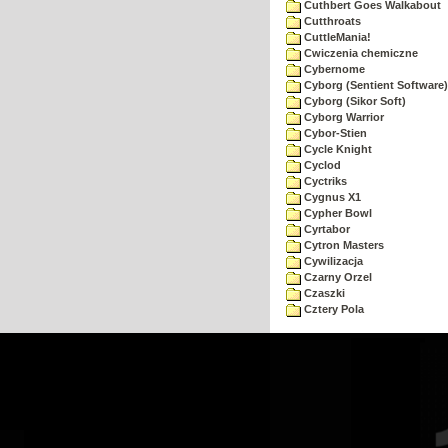
Cuthbert Goes Walkabout
Cutthroats
CuttleMania!
Cwiczenia chemiczne
Cybernome
Cyborg (Sentient Software)
Cyborg (Sikor Soft)
Cyborg Warrior
Cybor-Stien
Cycle Knight
Cyclod
Cyctriks
Cygnus X1
Cypher Bowl
Cyrtabor
Cytron Masters
Cywilizacja
Czarny Orzel
Czaszki
Cztery Pola