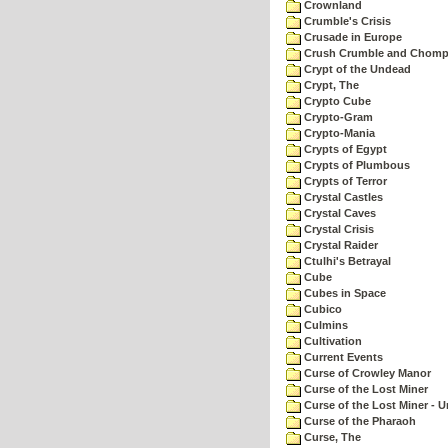
Crownland
Crumble's Crisis
Crusade in Europe
Crush Crumble and Chom
Crypt of the Undead
Crypt, The
Crypto Cube
Crypto-Gram
Crypto-Mania
Crypts of Egypt
Crypts of Plumbous
Crypts of Terror
Crystal Castles
Crystal Caves
Crystal Crisis
Crystal Raider
Ctulhi's Betrayal
Cube
Cubes in Space
Cubico
Culmins
Cultivation
Current Events
Curse of Crowley Manor
Curse of the Lost Miner
Curse of the Lost Miner -
Curse of the Pharaoh
Curse, The