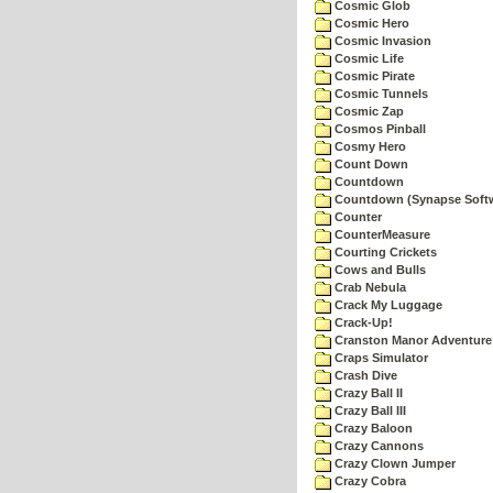
Cosmic Glob
Cosmic Hero
Cosmic Invasion
Cosmic Life
Cosmic Pirate
Cosmic Tunnels
Cosmic Zap
Cosmos Pinball
Cosmy Hero
Count Down
Countdown
Countdown (Synapse Soft
Counter
CounterMeasure
Courting Crickets
Cows and Bulls
Crab Nebula
Crack My Luggage
Crack-Up!
Cranston Manor Adventure
Craps Simulator
Crash Dive
Crazy Ball II
Crazy Ball III
Crazy Baloon
Crazy Cannons
Crazy Clown Jumper
Crazy Cobra