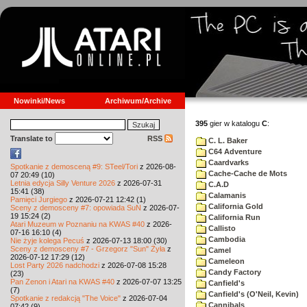
Nowinki/News
Archiwum/Archive
395
gier w katalogu
C
:
Translate to
RSS
C. L. Baker
C64 Adventure
Caardvarks
Spotkanie z demosceną #9: STeel/Tori
z 2026-08-
Cache-Cache de Mots
07 20:49 (10)
Letnia edycja Silly Venture 2026
z 2026-07-31
C.A.D
15:41 (38)
Calamanis
Pamięci Jurgiego
z 2026-07-21 12:42 (1)
California Gold
Sceny z demosceny #7: opowiada SuN
z 2026-07-
19 15:24 (2)
California Run
Atari Muzeum w Poznaniu na KWAS #40
z 2026-
Callisto
07-16 16:10 (4)
Cambodia
Nie żyje kolega Pecuś
z 2026-07-13 18:00 (30)
Sceny z demosceny #7 - Grzegorz "Sun" Żyła
z
Camel
2026-07-12 17:29 (12)
Cameleon
Lost Party 2026 nadchodzi
z 2026-07-08 15:28
Candy Factory
(23)
Pan Zenon i Atari na KWAS #40
z 2026-07-07 13:25
Canfield's
(7)
Canfield's (O'Neil, Kevin)
Spotkanie z redakcją "The Voice"
z 2026-07-04
Cannibals
07:42 (9)