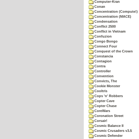
Computer-Kran
Conan
Concentration (Compute!)
Concentration (MACE)
Condensation
Conflict 2500
Conflict in Vietnam
Confuzion
Congo Bongo
Connect Four
Conquest of the Crown
Constancia
Contagion
Contra
Controller
Convention
Convicts, The
Cookie Monster
Cooltris
Cops 'n' Robbers
Copter Cave
Copter Chase
CoreWars
Coronation Street
Corsair!
Cosmic Balance II
Cosmic Crusaders v3.5
Cosmic Defender