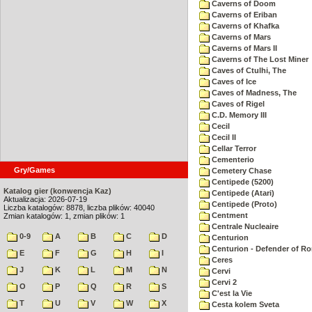
Caverns of Doom
Caverns of Eriban
Caverns of Khafka
Caverns of Mars
Caverns of Mars II
Caverns of The Lost Miner
Caves of Ctulhi, The
Caves of Ice
Caves of Madness, The
Caves of Rigel
C.D. Memory III
Cecil
Cecil II
Cellar Terror
Cementerio
Gry/Games
Cemetery Chase
Centipede (5200)
Katalog gier (konwencja Kaz)
Centipede (Atari)
Aktualizacja: 2026-07-19
Centipede (Proto)
Liczba katalogów: 8878, liczba plików: 40040
Centment
Zmian katalogów: 1, zmian plików: 1
Centrale Nucleaire
0-9
A
B
C
D
Centurion
Centurion - Defender of R
E
F
G
H
I
Ceres
J
K
L
M
N
Cervi
Cervi 2
O
P
Q
R
S
C'est la Vie
T
U
V
W
X
Cesta kolem Sveta