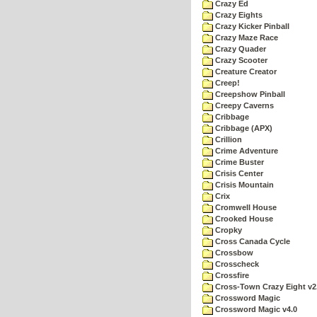
Crazy Ed
Crazy Eights
Crazy Kicker Pinball
Crazy Maze Race
Crazy Quader
Crazy Scooter
Creature Creator
Creep!
Creepshow Pinball
Creepy Caverns
Cribbage
Cribbage (APX)
Crillion
Crime Adventure
Crime Buster
Crisis Center
Crisis Mountain
Crix
Cromwell House
Crooked House
Cropky
Cross Canada Cycle
Crossbow
Crosscheck
Crossfire
Cross-Town Crazy Eight v2
Crossword Magic
Crossword Magic v4.0