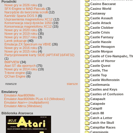
Poradniki
Casino Baccarat
Nowe gry w 2026 roku
(1)
SFX-Engine w MAD Pascalu
(3)
Casino World
Narzędzie do tworzenia scrolli
(12)
Castaway
Kartridż Sparta DOS X
(6)
Castle Assault
Usprawnienia magnetofonu XC12
(12)
Konserwacja stacji dysków 1050
(19)
Castle Attack
Konserwacja magnetofonu XC12
(15)
Castle Clobber
Nowe gry w 2020 roku
(2)
Castle Crisis
Nowe gry w 2019 roku
(35)
Nowe gry w 2017 roku
(3)
Castle Fantasy
Larek pokazuje
(40)
Castle Hassle
Emulacja ZX Spectrum na VBXE
(26)
Castle Hexagon
Nowe gry w 2016 roku
(7)
Nowe gry w 2015 roku
(4)
Castle Morgue
Partycjonowanie karty SIDE (APT/FAT16/FAT32)
Castle of Cire-Nampahc, T
(1)
Castle of Horror
BMPVIEW
(34)
Atari ST dla opornych
(75)
Castle Quest
Nowe gry w 2014 roku
(19)
Castle, The
Tritone engine
(11)
Castle Top
QChan Engine
(6)
Castle Wolfenstein
nowsze
starsze
Castlemania
Castles and Keys
Emulatory
Castles of Confusion
Emulator Atari800Win
Emulator Atari800Win PLus 4.0 (Windows)
Catapault
Emulator Atari++ (multiplatform)
Catapede
Emulator Altirra (Windows)
Catapill
Biblioteka Atarowca
Catch 88
Catch a Letter
Catch the Skull
Catepillar Races
Caterpiggle