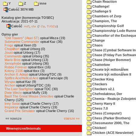
Chain Reaction
Y
Z
inne
Challenge!
Całość 3074 MB
Challenge 5
Chambers of Zorp
Katalog gier (konwencja TOSEC)
Champion, The
Aktualizacja: 2021-07-11
Championship Golf
Całość
,
md5
sha
(
7-Zip
,
TUGZip
)
Championship Lode Runne
Opisy gier
Chancellor of the Exchequ
"Old Towers" (Atari ST)
opisał Misza (19)
Change
Submarine Commander
opisał Kaz (36)
Frogs
opisał Xeen (0)
Chaos
Choplifter!
opisał Urborg (0)
Chase (Cymbal Software In
Joust
opisał Urborg (17)
Chase (Friday Fun Softwar
Commando
opisał Urborg (35)
Mario Bros
opisał Urborg (13)
Chase (Holger Bommer)
Xenophobe
opisał Urborg (36)
Chatterbee
Robbo Forever
opisał tbxx (16)
Chcete být milionářem
Kolony 2106
opisał tbxx (3)
Archon II: Adept
opisał Urborg/TDC (9)
Chcete být milionářem II
Spitfire Ace/Hellcat Ace
opisał Farscape (9)
Checker King
Wyspa
opisał Kaz (9)
Checkers
Archon
opisał Urborg/TDC (16)
The Last Starfighter
opisał TDC (30)
Checkers v2.1
Dwie Wieże
opisał Muffy (19)
Chefredakteur, Der
Basil The Great Mouse Detective
opisał Charlie
Chemia - Reakcje Zobojetn
Cherry (125)
Inny Świat
opisał Charlie Cherry (17)
Cherry Harry II
Inspektor
opisał Charlie Cherry (19)
Chess 7.0
Grand Prix Simulator
opisał Charlie Cherry (16)
Chess (Compute!)
Chess (Parker Brothers)
«« nowsze
starsze »»
Chessmaster 2000, The
Chicken!
Wewnętrzne/Internals
Chicken (ACE Newsletter)