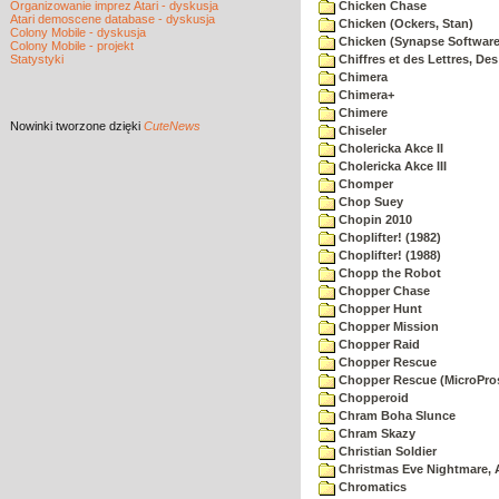
Organizowanie imprez Atari - dyskusja
Chicken Chase
Atari demoscene database - dyskusja
Chicken (Ockers, Stan)
Colony Mobile - dyskusja
Chicken (Synapse Software
Colony Mobile - projekt
Statystyki
Chiffres et des Lettres, Des
Chimera
Chimera+
Chimere
Nowinki
tworzone dzięki
CuteNews
Chiseler
Cholericka Akce II
Cholericka Akce III
Chomper
Chop Suey
Chopin 2010
Choplifter! (1982)
Choplifter! (1988)
Chopp the Robot
Chopper Chase
Chopper Hunt
Chopper Mission
Chopper Raid
Chopper Rescue
Chopper Rescue (MicroPros
Chopperoid
Chram Boha Slunce
Chram Skazy
Christian Soldier
Christmas Eve Nightmare, 
Chromatics