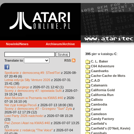
Nowinki/News
Archiwum/Archive
395
gier w katalogu
C
:
Translate to
RSS
C. L. Baker
C64 Adventure
Caardvarks
Spotkanie z demosceną #9: STeel/Tori
z 2026-08-
Cache-Cache de Mots
07 20:49 (6)
Letnia edycja Silly Venture 2026
z 2026-07-31
C.A.D
15:41 (38)
Calamanis
Pamięci Jurgiego
z 2026-07-21 12:42 (1)
California Gold
Sceny z demosceny #7: opowiada SuN
z 2026-07-
19 15:24 (2)
California Run
Atari Muzeum w Poznaniu na KWAS #40
z 2026-
Callisto
07-16 16:10 (4)
Cambodia
Nie żyje kolega Pecuś
z 2026-07-13 18:00 (30)
Sceny z demosceny #7 - Grzegorz "Sun" Żyła
z
Camel
2026-07-12 17:29 (12)
Cameleon
Lost Party 2026 nadchodzi
z 2026-07-08 15:28
Candy Factory
(23)
Pan Zenon i Atari na KWAS #40
z 2026-07-07 13:25
Canfield's
(7)
Canfield's (O'Neil, Kevin)
Spotkanie z redakcją "The Voice"
z 2026-07-04
Cannibals
07:42 (9)