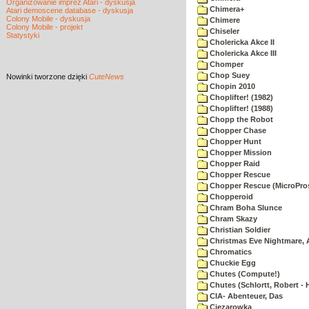
Organizowanie imprez Atari - dyskusja
Chimera+
Atari demoscene database - dyskusja
Colony Mobile - dyskusja
Chimere
Colony Mobile - projekt
Chiseler
Statystyki
Cholericka Akce II
Cholericka Akce III
Chomper
Chop Suey
Nowinki
tworzone dzięki
CuteNews
Chopin 2010
Choplifter! (1982)
Choplifter! (1988)
Chopp the Robot
Chopper Chase
Chopper Hunt
Chopper Mission
Chopper Raid
Chopper Rescue
Chopper Rescue (MicroPros
Chopperoid
Chram Boha Slunce
Chram Skazy
Christian Soldier
Christmas Eve Nightmare, 
Chromatics
Chuckie Egg
Chutes (Compute!)
Chutes (Schlortt, Robert - 
CIA- Abenteuer, Das
Ciezarowka