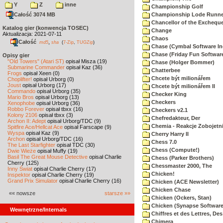
Y
Z
inne
Championship Golf
Całość 3074 MB
Championship Lode Runne
Chancellor of the Exchequ
Katalog gier (konwencja TOSEC)
Change
Aktualizacja: 2021-07-11
Chaos
Całość
,
md5
sha
(
7-Zip
,
TUGZip
)
Chase (Cymbal Software In
Chase (Friday Fun Softwar
Opisy gier
"Old Towers" (Atari ST)
opisał Misza (19)
Chase (Holger Bommer)
Submarine Commander
opisał Kaz (36)
Chatterbee
Frogs
opisał Xeen (0)
Chcete být milionářem
Choplifter!
opisał Urborg (0)
Joust
opisał Urborg (17)
Chcete být milionářem II
Commando
opisał Urborg (35)
Checker King
Mario Bros
opisał Urborg (13)
Checkers
Xenophobe
opisał Urborg (36)
Robbo Forever
opisał tbxx (16)
Checkers v2.1
Kolony 2106
opisał tbxx (3)
Chefredakteur, Der
Archon II: Adept
opisał Urborg/TDC (9)
Chemia - Reakcje Zobojetn
Spitfire Ace/Hellcat Ace
opisał Farscape (9)
Wyspa
opisał Kaz (9)
Cherry Harry II
Archon
opisał Urborg/TDC (16)
Chess 7.0
The Last Starfighter
opisał TDC (30)
Chess (Compute!)
Dwie Wieże
opisał Muffy (19)
Basil The Great Mouse Detective
opisał Charlie
Chess (Parker Brothers)
Cherry (125)
Chessmaster 2000, The
Inny Świat
opisał Charlie Cherry (17)
Chicken!
Inspektor
opisał Charlie Cherry (19)
Grand Prix Simulator
opisał Charlie Cherry (16)
Chicken (ACE Newsletter)
Chicken Chase
«« nowsze
starsze »»
Chicken (Ockers, Stan)
Chicken (Synapse Software
Wewnętrzne/Internals
Chiffres et des Lettres, Des
Chimera