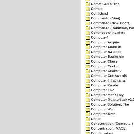
Comet Game, The
Comets
Comicland
Commando (Atari)
Commando (New Tigers)
Commando (Robinson, Pete
Commodore Invaders
Compute 4
Computer Acquire
Computer Ambush
Computer Baseball
Computer Battleship
Computer Chess
Computer Cricket
Computer Cricket 2
Computer Crosswords
Computer Inhabitants
Computer Karate
Computer Live
Computer Monopoly
Computer Quarterback v2.
Computer Solution, The
Computer War
Computer-Kran
Conan
Concentration (Compute!)
Concentration (MACE)
Condensation