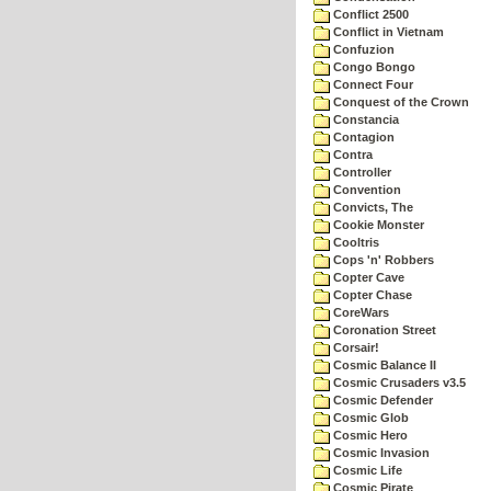
Conflict 2500
Conflict in Vietnam
Confuzion
Congo Bongo
Connect Four
Conquest of the Crown
Constancia
Contagion
Contra
Controller
Convention
Convicts, The
Cookie Monster
Cooltris
Cops 'n' Robbers
Copter Cave
Copter Chase
CoreWars
Coronation Street
Corsair!
Cosmic Balance II
Cosmic Crusaders v3.5
Cosmic Defender
Cosmic Glob
Cosmic Hero
Cosmic Invasion
Cosmic Life
Cosmic Pirate