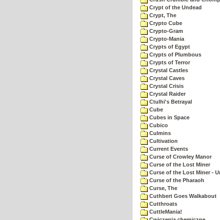
Crypt of the Undead
Crypt, The
Crypto Cube
Crypto-Gram
Crypto-Mania
Crypts of Egypt
Crypts of Plumbous
Crypts of Terror
Crystal Castles
Crystal Caves
Crystal Crisis
Crystal Raider
Ctulhi's Betrayal
Cube
Cubes in Space
Cubico
Culmins
Cultivation
Current Events
Curse of Crowley Manor
Curse of the Lost Miner
Curse of the Lost Miner -
Curse of the Pharaoh
Curse, The
Cuthbert Goes Walkabout
Cutthroats
CuttleMania!
Cwiczenia chemiczne