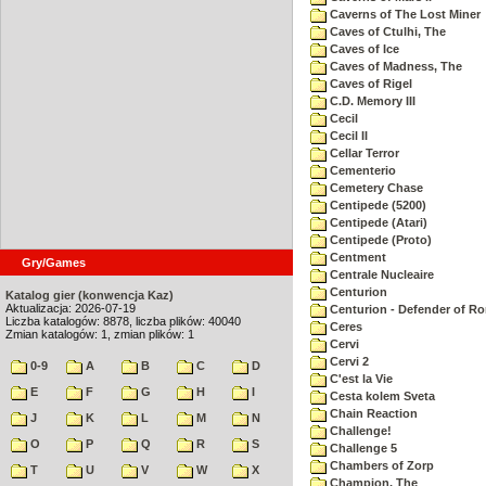
Caverns of The Lost Miner
Caves of Ctulhi, The
Caves of Ice
Caves of Madness, The
Caves of Rigel
C.D. Memory III
Cecil
Cecil II
Cellar Terror
Cementerio
Cemetery Chase
Centipede (5200)
Centipede (Atari)
Centipede (Proto)
Centment
Gry/Games
Centrale Nucleaire
Centurion
Katalog gier (konwencja Kaz)
Aktualizacja: 2026-07-19
Centurion - Defender of R
Liczba katalogów: 8878, liczba plików: 40040
Ceres
Zmian katalogów: 1, zmian plików: 1
Cervi
Cervi 2
0-9
A
B
C
D
C'est la Vie
E
F
G
H
I
Cesta kolem Sveta
Chain Reaction
J
K
L
M
N
Challenge!
O
P
Q
R
S
Challenge 5
Chambers of Zorp
T
U
V
W
X
Champion, The