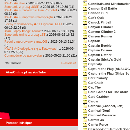
KWAS #40 live
z 2026-06-27 12:53 (167)
Cannibals and Missionarie
Spotkanie z grupą USSR
z 2026-06-26 19:36 (11)
Cannon Ball Battle
KWAS #40 - zabierzcie Atari Portfolio!
z 2026-06-23
Cannon Duel
08:12 (0)
KWAS #40 - naprawa retrosprzętu
z 2026-06-21
Can't Quit
17:15 (1)
Canuck Pinball
Sceny z demosceny #7 z Bigerem i MBR
z 2026-
Canyon Climber
06-19 22:08 (0)
Atari Floppy Image Toolkit
z 2026-06-17 13:51 (9)
Canyon Climber 2
Spotkanie online z grupą LST
z 2026-06-16 16:32
Canyon Runner
(17)
Capital!
Recoil zintegrowany z macOS
z 2026-06-13 21:34
(5)
Captain Beeble
KWAS #40 odbędzie się w Katowicach
z 2026-06-
Captain Cosmo
07 17:59 (25)
Captain Gather
Commodore po atarowsku
z 2026-05-28 21:50 (21)
Captain Sticky's Gold
«« nowsze
starsze »»
Captivity
Capture the Flag (ANALOG
AtariOnline.pl na YouTube
Capture the Flag (Sirius So
Car Calamity
Car Crash
Car, The
Card Games for The Atari!
Card Grabber
Cargar
Carnival (Casbeer, Jeff)
Carnival (Don)
Carnival Massacre
Carrera 3D
Pomocnik/Helper
Carrier Force
Casebook of Hemlock Soa