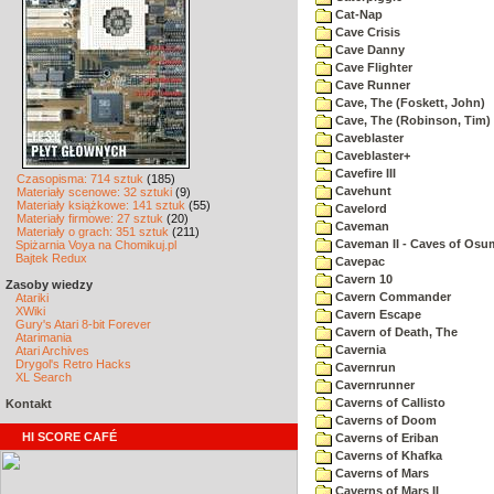
Cat-Nap
Cave Crisis
Cave Danny
Cave Flighter
Cave Runner
Cave, The (Foskett, John)
Cave, The (Robinson, Tim)
Caveblaster
Caveblaster+
Cavefire III
Czasopisma: 714 sztuk
(185)
Cavehunt
Materiały scenowe: 32 sztuki
(9)
Materiały książkowe: 141 sztuk
(55)
Cavelord
Materiały firmowe: 27 sztuk
(20)
Caveman
Materiały o grach: 351 sztuk
(211)
Caveman II - Caves of Osu
Spiżarnia Voya na Chomikuj.pl
Bajtek Redux
Cavepac
Cavern 10
Zasoby wiedzy
Cavern Commander
Atariki
XWiki
Cavern Escape
Gury's Atari 8-bit Forever
Cavern of Death, The
Atarimania
Cavernia
Atari Archives
Drygol's Retro Hacks
Cavernrun
XL Search
Cavernrunner
Caverns of Callisto
Kontakt
Caverns of Doom
HI SCORE CAFÉ
Caverns of Eriban
Caverns of Khafka
Caverns of Mars
Caverns of Mars II