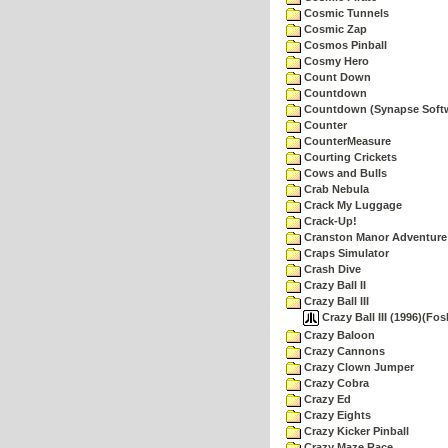
Cosmic Tunnels
Cosmic Zap
Cosmos Pinball
Cosmy Hero
Count Down
Countdown
Countdown (Synapse Soft
Counter
CounterMeasure
Courting Crickets
Cows and Bulls
Crab Nebula
Crack My Luggage
Crack-Up!
Cranston Manor Adventure
Craps Simulator
Crash Dive
Crazy Ball II
Crazy Ball III
Crazy Ball III (1996)(Fos
Crazy Baloon
Crazy Cannons
Crazy Clown Jumper
Crazy Cobra
Crazy Ed
Crazy Eights
Crazy Kicker Pinball
Crazy Maze Race