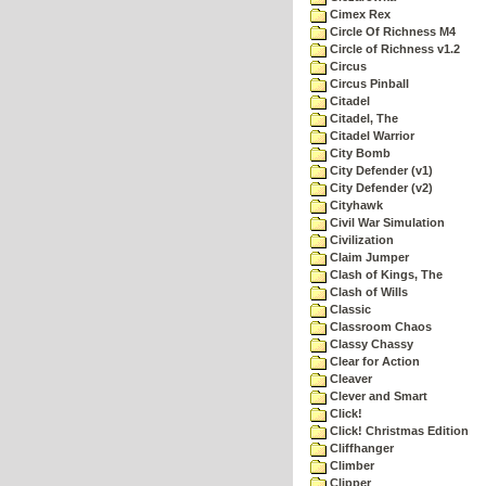
Cimex Rex
Circle Of Richness M4
Circle of Richness v1.2
Circus
Circus Pinball
Citadel
Citadel, The
Citadel Warrior
City Bomb
City Defender (v1)
City Defender (v2)
Cityhawk
Civil War Simulation
Civilization
Claim Jumper
Clash of Kings, The
Clash of Wills
Classic
Classroom Chaos
Classy Chassy
Clear for Action
Cleaver
Clever and Smart
Click!
Click! Christmas Edition
Cliffhanger
Climber
Clipper