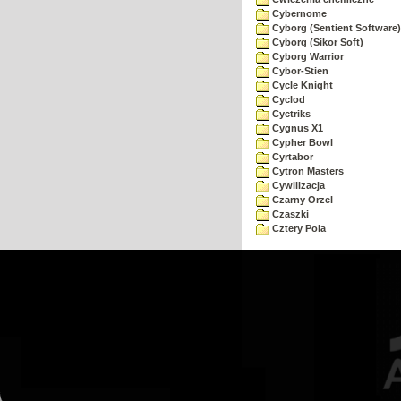
Cybernome
Cyborg (Sentient Software)
Cyborg (Sikor Soft)
Cyborg Warrior
Cybor-Stien
Cycle Knight
Cyclod
Cyctriks
Cygnus X1
Cypher Bowl
Cyrtabor
Cytron Masters
Cywilizacja
Czarny Orzel
Czaszki
Cztery Pola