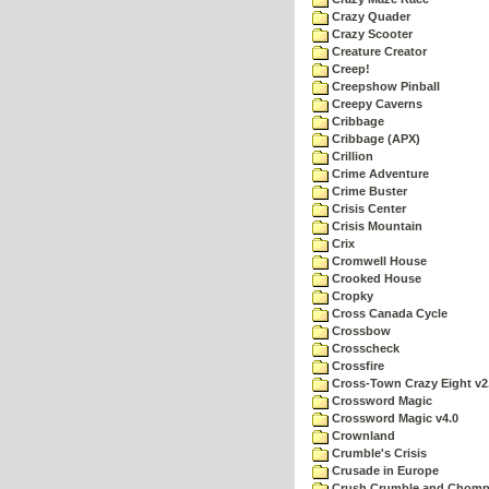
Crazy Quader
Crazy Scooter
Creature Creator
Creep!
Creepshow Pinball
Creepy Caverns
Cribbage
Cribbage (APX)
Crillion
Crime Adventure
Crime Buster
Crisis Center
Crisis Mountain
Crix
Cromwell House
Crooked House
Cropky
Cross Canada Cycle
Crossbow
Crosscheck
Crossfire
Cross-Town Crazy Eight v2
Crossword Magic
Crossword Magic v4.0
Crownland
Crumble's Crisis
Crusade in Europe
Crush Crumble and Chom