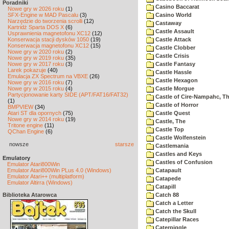
Poradniki
Casino Baccarat
Nowe gry w 2026 roku
(1)
SFX-Engine w MAD Pascalu
(3)
Casino World
Narzędzie do tworzenia scrolli
(12)
Castaway
Kartridż Sparta DOS X
(6)
Castle Assault
Usprawnienia magnetofonu XC12
(12)
Konserwacja stacji dysków 1050
(19)
Castle Attack
Konserwacja magnetofonu XC12
(15)
Castle Clobber
Nowe gry w 2020 roku
(2)
Castle Crisis
Nowe gry w 2019 roku
(35)
Nowe gry w 2017 roku
(3)
Castle Fantasy
Larek pokazuje
(40)
Castle Hassle
Emulacja ZX Spectrum na VBXE
(26)
Castle Hexagon
Nowe gry w 2016 roku
(7)
Nowe gry w 2015 roku
(4)
Castle Morgue
Partycjonowanie karty SIDE (APT/FAT16/FAT32)
Castle of Cire-Nampahc, T
(1)
Castle of Horror
BMPVIEW
(34)
Atari ST dla opornych
(75)
Castle Quest
Nowe gry w 2014 roku
(19)
Castle, The
Tritone engine
(11)
Castle Top
QChan Engine
(6)
Castle Wolfenstein
nowsze
starsze
Castlemania
Castles and Keys
Emulatory
Castles of Confusion
Emulator Atari800Win
Emulator Atari800Win PLus 4.0 (Windows)
Catapault
Emulator Atari++ (multiplatform)
Catapede
Emulator Altirra (Windows)
Catapill
Biblioteka Atarowca
Catch 88
Catch a Letter
Catch the Skull
Catepillar Races
Caterpiggle