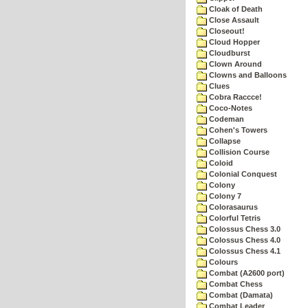
Cloak of Death
Close Assault
Closeout!
Cloud Hopper
Cloudburst
Clown Around
Clowns and Balloons
Clues
Cobra Raccce!
Coco-Notes
Codeman
Cohen's Towers
Collapse
Collision Course
Coloid
Colonial Conquest
Colony
Colony 7
Colorasaurus
Colorful Tetris
Colossus Chess 3.0
Colossus Chess 4.0
Colossus Chess 4.1
Colours
Combat (A2600 port)
Combat Chess
Combat (Damata)
Combat Leader