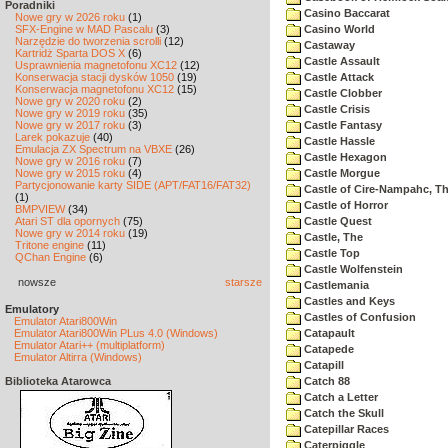
Poradniki
Casino Baccarat
Nowe gry w 2026 roku
(1)
SFX-Engine w MAD Pascalu
(3)
Casino World
Narzędzie do tworzenia scrolli
(12)
Castaway
Kartridż Sparta DOS X
(6)
Castle Assault
Usprawnienia magnetofonu XC12
(12)
Konserwacja stacji dysków 1050
(19)
Castle Attack
Konserwacja magnetofonu XC12
(15)
Castle Clobber
Nowe gry w 2020 roku
(2)
Castle Crisis
Nowe gry w 2019 roku
(35)
Nowe gry w 2017 roku
(3)
Castle Fantasy
Larek pokazuje
(40)
Castle Hassle
Emulacja ZX Spectrum na VBXE
(26)
Castle Hexagon
Nowe gry w 2016 roku
(7)
Nowe gry w 2015 roku
(4)
Castle Morgue
Partycjonowanie karty SIDE (APT/FAT16/FAT32)
Castle of Cire-Nampahc, T
(1)
Castle of Horror
BMPVIEW
(34)
Atari ST dla opornych
(75)
Castle Quest
Nowe gry w 2014 roku
(19)
Castle, The
Tritone engine
(11)
Castle Top
QChan Engine
(6)
Castle Wolfenstein
nowsze
starsze
Castlemania
Castles and Keys
Emulatory
Castles of Confusion
Emulator Atari800Win
Emulator Atari800Win PLus 4.0 (Windows)
Catapault
Emulator Atari++ (multiplatform)
Catapede
Emulator Altirra (Windows)
Catapill
Biblioteka Atarowca
Catch 88
Catch a Letter
Catch the Skull
Catepillar Races
Caterpiggle