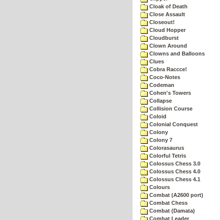
Cloak of Death
Close Assault
Closeout!
Cloud Hopper
Cloudburst
Clown Around
Clowns and Balloons
Clues
Cobra Raccce!
Coco-Notes
Codeman
Cohen's Towers
Collapse
Collision Course
Coloid
Colonial Conquest
Colony
Colony 7
Colorasaurus
Colorful Tetris
Colossus Chess 3.0
Colossus Chess 4.0
Colossus Chess 4.1
Colours
Combat (A2600 port)
Combat Chess
Combat (Damata)
Combat Leader