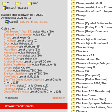
Y
Z
inne
Championship Golf
Championship Lode Runne
Całość 3074 MB
Chancellor of the Exchequ
Katalog gier (konwencja TOSEC)
Change
Aktualizacja: 2021-07-11
Chaos
Całość
,
md5
sha
(
7-Zip
,
TUGZip
)
Chase (Cymbal Software In
Chase (Friday Fun Softwar
Opisy gier
Chase (Holger Bommer)
"Old Towers" (Atari ST)
opisał Misza (19)
Submarine Commander
opisał Kaz (36)
Chatterbee
Frogs
opisał Xeen (0)
Chcete být milionářem
Choplifter!
opisał Urborg (0)
Chcete být milionářem II
Joust
opisał Urborg (17)
Commando
opisał Urborg (35)
Checker King
Mario Bros
opisał Urborg (13)
Checkers
Xenophobe
opisał Urborg (36)
Checkers v2.1
Robbo Forever
opisał tbxx (16)
Kolony 2106
opisał tbxx (3)
Chefredakteur, Der
Archon II: Adept
opisał Urborg/TDC (9)
Chemia - Reakcje Zobojetn
Spitfire Ace/Hellcat Ace
opisał Farscape (9)
Cherry Harry II
Wyspa
opisał Kaz (9)
Archon
opisał Urborg/TDC (16)
Chess 7.0
The Last Starfighter
opisał TDC (30)
Chess (Compute!)
Dwie Wieże
opisał Muffy (19)
Chess (Parker Brothers)
Basil The Great Mouse Detective
opisał Charlie
Cherry (125)
Chessmaster 2000, The
Inny Świat
opisał Charlie Cherry (17)
Chicken!
Inspektor
opisał Charlie Cherry (19)
Chicken (ACE Newsletter)
Grand Prix Simulator
opisał Charlie Cherry (16)
Chicken Chase
«« nowsze
starsze »»
Chicken (Ockers, Stan)
Chicken (Synapse Software
Wewnętrzne/Internals
Chiffres et des Lettres, Des
Chimera