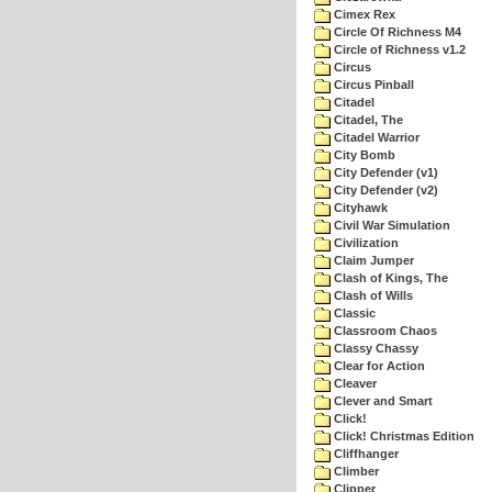
Cimex Rex
Circle Of Richness M4
Circle of Richness v1.2
Circus
Circus Pinball
Citadel
Citadel, The
Citadel Warrior
City Bomb
City Defender (v1)
City Defender (v2)
Cityhawk
Civil War Simulation
Civilization
Claim Jumper
Clash of Kings, The
Clash of Wills
Classic
Classroom Chaos
Classy Chassy
Clear for Action
Cleaver
Clever and Smart
Click!
Click! Christmas Edition
Cliffhanger
Climber
Clipper