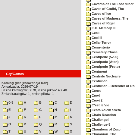
Caverns of The Lost Miner
Caves of Ctulhi, The
Caves of Ice
Caves of Madness, The
Caves of Rigel
C.D. Memory III
Cecil
Cecil II
Cellar Terror
Cementerio
Cemetery Chase
Centipede (5200)
Centipede (Atari)
Centipede (Proto)
Centment
Gry/Games
Centrale Nucleaire
Centurion
Katalog gier (konwencja Kaz)
Centurion - Defender of R
Aktualizacja: 2026-07-19
Liczba katalogów: 8878, liczba plików: 40040
Ceres
Zmian katalogów: 1, zmian plików: 1
Cervi
Cervi 2
0-9
A
B
C
D
C'est la Vie
E
F
G
H
I
Cesta kolem Sveta
Chain Reaction
J
K
L
M
N
Challenge!
O
P
Q
R
S
Challenge 5
Chambers of Zorp
T
U
V
W
X
Champion, The