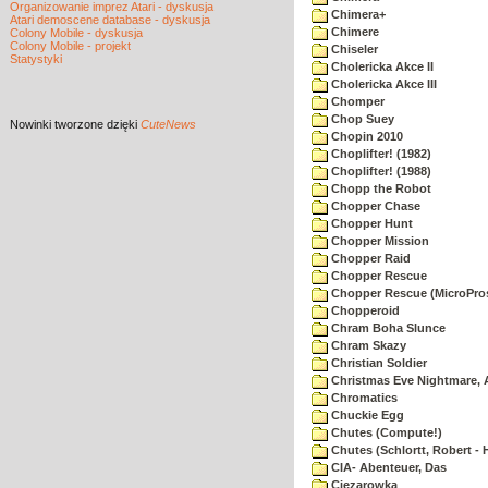
Organizowanie imprez Atari - dyskusja
Chimera+
Atari demoscene database - dyskusja
Chimere
Colony Mobile - dyskusja
Colony Mobile - projekt
Chiseler
Statystyki
Cholericka Akce II
Cholericka Akce III
Chomper
Chop Suey
Nowinki
tworzone dzięki
CuteNews
Chopin 2010
Choplifter! (1982)
Choplifter! (1988)
Chopp the Robot
Chopper Chase
Chopper Hunt
Chopper Mission
Chopper Raid
Chopper Rescue
Chopper Rescue (MicroPros
Chopperoid
Chram Boha Slunce
Chram Skazy
Christian Soldier
Christmas Eve Nightmare, 
Chromatics
Chuckie Egg
Chutes (Compute!)
Chutes (Schlortt, Robert - 
CIA- Abenteuer, Das
Ciezarowka