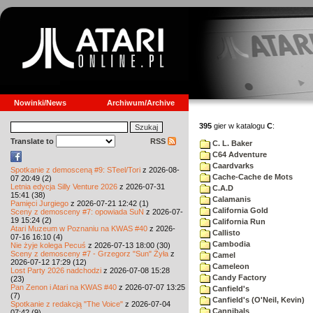
Nowinki/News
Archiwum/Archive
395
gier w katalogu
C
:
Translate to
RSS
C. L. Baker
C64 Adventure
Caardvarks
Spotkanie z demosceną #9: STeel/Tori
z 2026-08-
Cache-Cache de Mots
07 20:49 (2)
Letnia edycja Silly Venture 2026
z 2026-07-31
C.A.D
15:41 (38)
Calamanis
Pamięci Jurgiego
z 2026-07-21 12:42 (1)
California Gold
Sceny z demosceny #7: opowiada SuN
z 2026-07-
19 15:24 (2)
California Run
Atari Muzeum w Poznaniu na KWAS #40
z 2026-
Callisto
07-16 16:10 (4)
Cambodia
Nie żyje kolega Pecuś
z 2026-07-13 18:00 (30)
Sceny z demosceny #7 - Grzegorz "Sun" Żyła
z
Camel
2026-07-12 17:29 (12)
Cameleon
Lost Party 2026 nadchodzi
z 2026-07-08 15:28
Candy Factory
(23)
Pan Zenon i Atari na KWAS #40
z 2026-07-07 13:25
Canfield's
(7)
Canfield's (O'Neil, Kevin)
Spotkanie z redakcją "The Voice"
z 2026-07-04
Cannibals
07:42 (9)