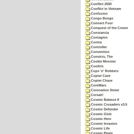
Conflict 2500
Conflict in Vietnam
Confuzion
Congo Bongo
Connect Four
Conquest of the Crown
Constancia
Contagion
Contra
Controller
Convention
Convicts, The
Cookie Monster
Cooltris
Cops 'n' Robbers
Copter Cave
Copter Chase
CoreWars
Coronation Street
Corsair!
Cosmic Balance II
Cosmic Crusaders v3.5
Cosmic Defender
Cosmic Glob
Cosmic Hero
Cosmic Invasion
Cosmic Life
Cosmic Pirate