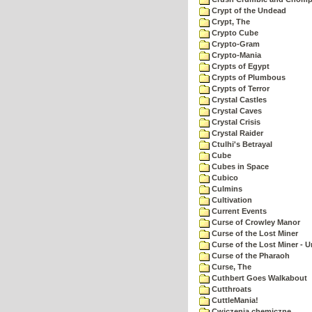
Crypt of the Undead
Crypt, The
Crypto Cube
Crypto-Gram
Crypto-Mania
Crypts of Egypt
Crypts of Plumbous
Crypts of Terror
Crystal Castles
Crystal Caves
Crystal Crisis
Crystal Raider
Ctulhi's Betrayal
Cube
Cubes in Space
Cubico
Culmins
Cultivation
Current Events
Curse of Crowley Manor
Curse of the Lost Miner
Curse of the Lost Miner -
Curse of the Pharaoh
Curse, The
Cuthbert Goes Walkabout
Cutthroats
CuttleMania!
Cwiczenia chemiczne