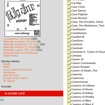
Cat-Nap
Cave Crisis
Cave Danny
Cave Flighter
Cave Runner
Cave, The (Foskett, John)
Cave, The (Robinson, Tim)
Caveblaster
Caveblaster+
Cavefire III
Czasopisma: 714 sztuk
(185)
Cavehunt
Materiały scenowe: 32 sztuki
(9)
Materiały książkowe: 141 sztuk
(55)
Cavelord
Materiały firmowe: 27 sztuk
(20)
Caveman
Materiały o grach: 351 sztuk
(211)
Caveman II - Caves of Osu
Spiżarnia Voya na Chomikuj.pl
Bajtek Redux
Cavepac
Cavern 10
Zasoby wiedzy
Cavern Commander
Atariki
XWiki
Cavern Escape
Gury's Atari 8-bit Forever
Cavern of Death, The
Atarimania
Cavernia
Atari Archives
Drygol's Retro Hacks
Cavernrun
XL Search
Cavernrunner
Caverns of Callisto
Kontakt
Caverns of Doom
Caverns of Eriban
HI SCORE CAFÉ
Caverns of Khafka
Caverns of Mars
Caverns of Mars II