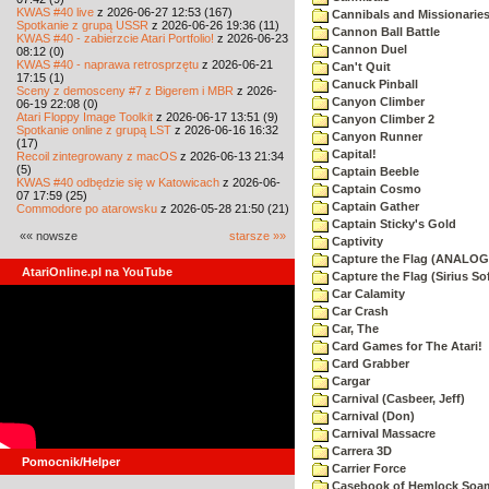
KWAS #40 live
z 2026-06-27 12:53 (167)
Cannibals and Missionarie
Spotkanie z grupą USSR
z 2026-06-26 19:36 (11)
Cannon Ball Battle
KWAS #40 - zabierzcie Atari Portfolio!
z 2026-06-23
Cannon Duel
08:12 (0)
KWAS #40 - naprawa retrosprzętu
z 2026-06-21
Can't Quit
17:15 (1)
Canuck Pinball
Sceny z demosceny #7 z Bigerem i MBR
z 2026-
Canyon Climber
06-19 22:08 (0)
Atari Floppy Image Toolkit
z 2026-06-17 13:51 (9)
Canyon Climber 2
Spotkanie online z grupą LST
z 2026-06-16 16:32
Canyon Runner
(17)
Capital!
Recoil zintegrowany z macOS
z 2026-06-13 21:34
(5)
Captain Beeble
KWAS #40 odbędzie się w Katowicach
z 2026-06-
Captain Cosmo
07 17:59 (25)
Captain Gather
Commodore po atarowsku
z 2026-05-28 21:50 (21)
Captain Sticky's Gold
«« nowsze
starsze »»
Captivity
Capture the Flag (ANALOG
AtariOnline.pl na YouTube
Capture the Flag (Sirius So
Car Calamity
Car Crash
Car, The
Card Games for The Atari!
Card Grabber
Cargar
Carnival (Casbeer, Jeff)
Carnival (Don)
Carnival Massacre
Carrera 3D
Pomocnik/Helper
Carrier Force
Casebook of Hemlock Soa