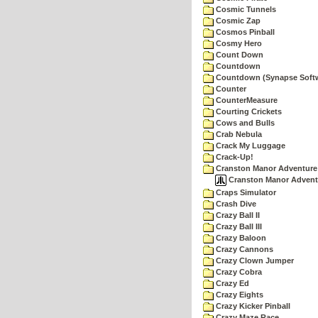
Cosmic Tunnels
Cosmic Zap
Cosmos Pinball
Cosmy Hero
Count Down
Countdown
Countdown (Synapse Soft
Counter
CounterMeasure
Courting Crickets
Cows and Bulls
Crab Nebula
Crack My Luggage
Crack-Up!
Cranston Manor Adventure
Cranston Manor Adventu
Craps Simulator
Crash Dive
Crazy Ball II
Crazy Ball III
Crazy Baloon
Crazy Cannons
Crazy Clown Jumper
Crazy Cobra
Crazy Ed
Crazy Eights
Crazy Kicker Pinball
Crazy Maze Race