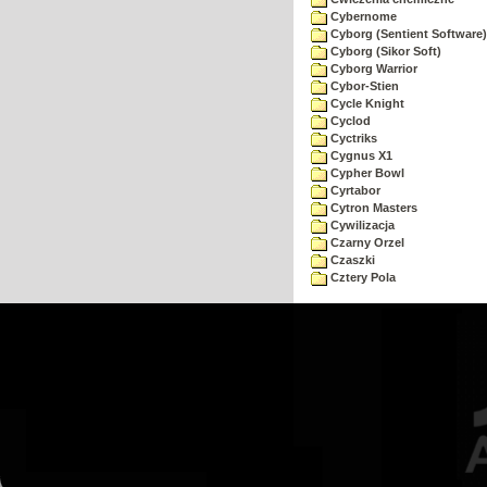
Cybernome
Cyborg (Sentient Software)
Cyborg (Sikor Soft)
Cyborg Warrior
Cybor-Stien
Cycle Knight
Cyclod
Cyctriks
Cygnus X1
Cypher Bowl
Cyrtabor
Cytron Masters
Cywilizacja
Czarny Orzel
Czaszki
Cztery Pola