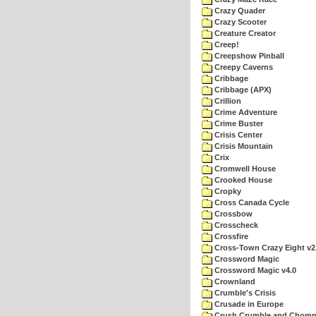
Crazy Quader
Crazy Scooter
Creature Creator
Creep!
Creepshow Pinball
Creepy Caverns
Cribbage
Cribbage (APX)
Crillion
Crime Adventure
Crime Buster
Crisis Center
Crisis Mountain
Crix
Cromwell House
Crooked House
Cropky
Cross Canada Cycle
Crossbow
Crosscheck
Crossfire
Cross-Town Crazy Eight v2
Crossword Magic
Crossword Magic v4.0
Crownland
Crumble's Crisis
Crusade in Europe
Crush Crumble and Chom