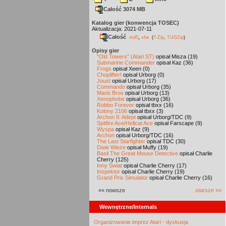
Całość 3074 MB
Katalog gier (konwencja TOSEC)
Aktualizacja: 2021-07-11
Całość
,
md5
sha
(
7-Zip
,
TUGZip
)
Opisy gier
"Old Towers" (Atari ST)
opisał Misza (19)
Submarine Commander
opisał Kaz (36)
Frogs
opisał Xeen (0)
Choplifter!
opisał Urborg (0)
Joust
opisał Urborg (17)
Commando
opisał Urborg (35)
Mario Bros
opisał Urborg (13)
Xenophobe
opisał Urborg (36)
Robbo Forever
opisał tbxx (16)
Kolony 2106
opisał tbxx (3)
Archon II: Adept
opisał Urborg/TDC (9)
Spitfire Ace/Hellcat Ace
opisał Farscape (9)
Wyspa
opisał Kaz (9)
Archon
opisał Urborg/TDC (16)
The Last Starfighter
opisał TDC (30)
Dwie Wieże
opisał Muffy (19)
Basil The Great Mouse Detective
opisał Charlie
Cherry (125)
Inny Świat
opisał Charlie Cherry (17)
Inspektor
opisał Charlie Cherry (19)
Grand Prix Simulator
opisał Charlie Cherry (16)
«« nowsze
starsze »»
Wewnętrzne/Internals
Organizowanie imprez Atari - dyskusja