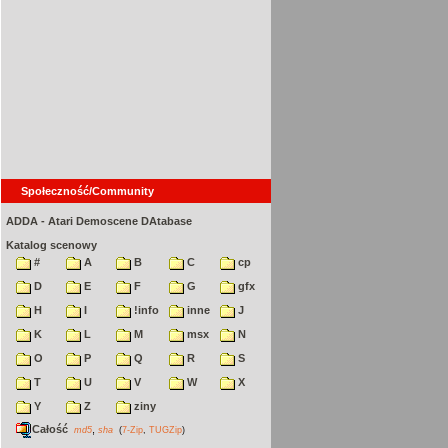
Społeczność/Community
ADDA - Atari Demoscene DAtabase
Katalog scenowy
#
A
B
C
cp
D
E
F
G
gfx
H
I
!info
inne
J
K
L
M
msx
N
O
P
Q
R
S
T
U
V
W
X
Y
Z
ziny
Całość
,
md5
sha
(
7-Zip
,
TUGZip
)