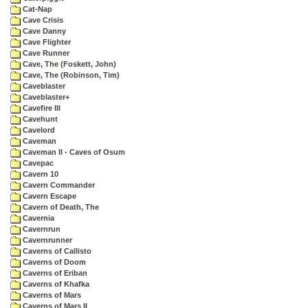
Cat-Nap
Cave Crisis
Cave Danny
Cave Flighter
Cave Runner
Cave, The (Foskett, John)
Cave, The (Robinson, Tim)
Caveblaster
Caveblaster+
Cavefire III
Cavehunt
Cavelord
Caveman
Caveman II - Caves of Osum
Cavepac
Cavern 10
Cavern Commander
Cavern Escape
Cavern of Death, The
Cavernia
Cavernrun
Cavernrunner
Caverns of Callisto
Caverns of Doom
Caverns of Eriban
Caverns of Khafka
Caverns of Mars
Caverns of Mars II