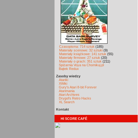
Czasopisma: 714 sztuk
(185)
Materiały scenowe: 32 sztuki
(9)
Materiały książkowe: 141 sztuk
(55)
Materiały firmowe: 27 sztuk
(20)
Materiały o grach: 351 sztuk
(211)
Spiżarnia Voya na Chomikuj.pl
Bajtek Redux
Zasoby wiedzy
Atariki
XWiki
Gury's Atari 8-bit Forever
Atarimania
Atari Archives
Drygol's Retro Hacks
XL Search
Kontakt
HI SCORE CAFÉ