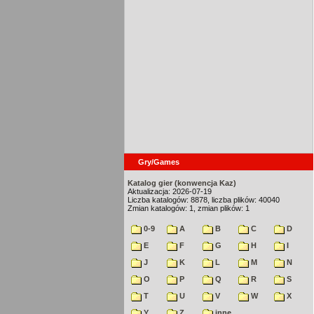
Gry/Games
Katalog gier (konwencja Kaz)
Aktualizacja: 2026-07-19
Liczba katalogów: 8878, liczba plików: 40040
Zmian katalogów: 1, zmian plików: 1
0-9
A
B
C
D
E
F
G
H
I
J
K
L
M
N
O
P
Q
R
S
T
U
V
W
X
Y
Z
inne