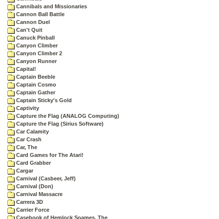
Cannibals and Missionaries
Cannon Ball Battle
Cannon Duel
Can't Quit
Canuck Pinball
Canyon Climber
Canyon Climber 2
Canyon Runner
Capital!
Captain Beeble
Captain Cosmo
Captain Gather
Captain Sticky's Gold
Captivity
Capture the Flag (ANALOG Computing)
Capture the Flag (Sirius Software)
Car Calamity
Car Crash
Car, The
Card Games for The Atari!
Card Grabber
Cargar
Carnival (Casbeer, Jeff)
Carnival (Don)
Carnival Massacre
Carrera 3D
Carrier Force
Casebook of Hemlock Soames, The