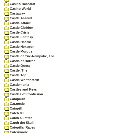
Casino Baccarat
Casino World
Castaway
Castle Assault
Castle Attack
Castle Clobber
Castle Crisis
Castle Fantasy
Castle Hassle
Castle Hexagon
Castle Morgue
Castle of Cire-Nampahc, The
Castle of Horror
Castle Quest
Castle, The
Castle Top
Castle Wolfenstein
Castlemania
Castles and Keys
Castles of Confusion
Catapault
Catapede
Catapill
Catch 88
Catch a Letter
Catch the Skull
Catepillar Races
Caterpiggle