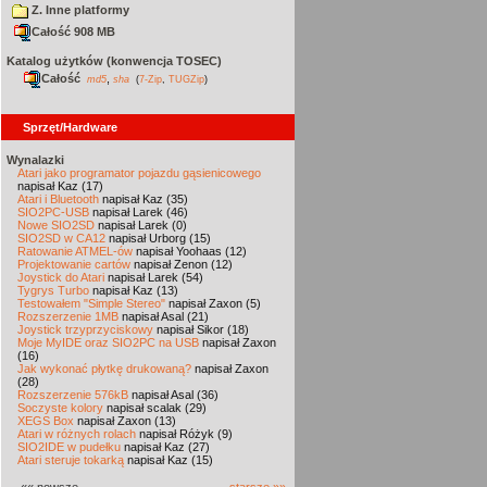
Z. Inne platformy
Całość 908 MB
Katalog użytków (konwencja TOSEC)
Całość
,
md5
sha
(
7-Zip
,
TUGZip
)
Sprzęt/Hardware
Wynalazki
Atari jako programator pojazdu gąsienicowego
napisał Kaz (17)
Atari i Bluetooth
napisał Kaz (35)
SIO2PC-USB
napisał Larek (46)
Nowe SIO2SD
napisał Larek (0)
SIO2SD w CA12
napisał Urborg (15)
Ratowanie ATMEL-ów
napisał Yoohaas (12)
Projektowanie cartów
napisał Zenon (12)
Joystick do Atari
napisał Larek (54)
Tygrys Turbo
napisał Kaz (13)
Testowałem "Simple Stereo"
napisał Zaxon (5)
Rozszerzenie 1MB
napisał Asal (21)
Joystick trzyprzyciskowy
napisał Sikor (18)
Moje MyIDE oraz SIO2PC na USB
napisał Zaxon
(16)
Jak wykonać płytkę drukowaną?
napisał Zaxon
(28)
Rozszerzenie 576kB
napisał Asal (36)
Soczyste kolory
napisał scalak (29)
XEGS Box
napisał Zaxon (13)
Atari w różnych rolach
napisał Różyk (9)
SIO2IDE w pudełku
napisał Kaz (27)
Atari steruje tokarką
napisał Kaz (15)