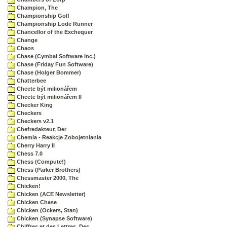
Champion, The
Championship Golf
Championship Lode Runner
Chancellor of the Exchequer
Change
Chaos
Chase (Cymbal Software Inc.)
Chase (Friday Fun Software)
Chase (Holger Bommer)
Chatterbee
Chcete být milionářem
Chcete být milionářem II
Checker King
Checkers
Checkers v2.1
Chefredakteur, Der
Chemia - Reakcje Zobojetniania
Cherry Harry II
Chess 7.0
Chess (Compute!)
Chess (Parker Brothers)
Chessmaster 2000, The
Chicken!
Chicken (ACE Newsletter)
Chicken Chase
Chicken (Ockers, Stan)
Chicken (Synapse Software)
Chiffres et des Lettres, Des