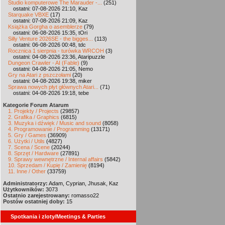
Studio komputerowe The Marauder -...
(251)
ostatni: 07-08-2026 21:10, Kaz
Starquake VBXE
(17)
ostatni: 07-08-2026 21:09, Kaz
Książka Gorgha o asemblerze
(79)
ostatni: 06-08-2026 15:35, tOri
Silly Venture 2026SE - the bigges...
(113)
ostatni: 06-08-2026 00:48, tdc
Rocznica 1 sierpnia - turówka WRCOH
(3)
ostatni: 04-08-2026 23:36, Ataripuzzle
Dungeon Crawler - AI (Fable)
(9)
ostatni: 04-08-2026 21:05, Nemo
Gry na Atari z pszczołami
(20)
ostatni: 04-08-2026 19:38, miker
Sprawa nowych płyt głównych Atari...
(71)
ostatni: 04-08-2026 19:18, tebe
Kategorie Forum Atarum
1. Projekty / Projects
(29857)
2. Grafika / Graphics
(6815)
3. Muzyka i dźwięk / Music and sound
(8058)
4. Programowanie / Programming
(13171)
5. Gry / Games
(36909)
6. Użytki / Utils
(4827)
7. Scena / Scene
(20244)
8. Sprzęt / Hardware
(27891)
9. Sprawy wewnętrzne / Internal affairs
(5842)
10. Sprzedam / Kupię / Zamienię
(8194)
11. Inne / Other
(33759)
Administratorzy:
Adam, Cyprian, Jhusak, Kaz
Użytkowników:
3073
Ostatnio zarejestrowany:
romasso22
Postów ostatniej doby:
15
Spotkania i zloty/Meetings & Parties