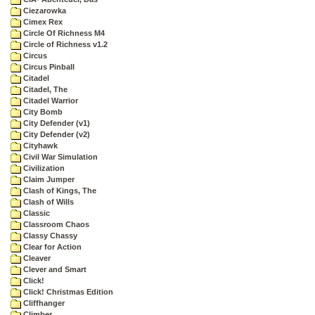
Ciezarowka
Cimex Rex
Circle Of Richness M4
Circle of Richness v1.2
Circus
Circus Pinball
Citadel
Citadel, The
Citadel Warrior
City Bomb
City Defender (v1)
City Defender (v2)
Cityhawk
Civil War Simulation
Civilization
Claim Jumper
Clash of Kings, The
Clash of Wills
Classic
Classroom Chaos
Classy Chassy
Clear for Action
Cleaver
Clever and Smart
Click!
Click! Christmas Edition
Cliffhanger
Climber