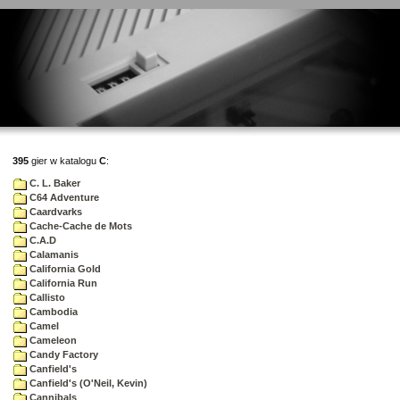
395
gier w katalogu
C
:
C. L. Baker
C64 Adventure
Caardvarks
Cache-Cache de Mots
C.A.D
Calamanis
California Gold
California Run
Callisto
Cambodia
Camel
Cameleon
Candy Factory
Canfield's
Canfield's (O'Neil, Kevin)
Cannibals