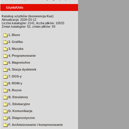
Użytki/Utils
Katalog użytków (konwencja Kaz)
Aktualizacja: 2026-03-12
Liczba katalogów: 2141, liczba plików: 10533
Zmian katalogów: 52, zmian plików: 93
1. Biuro
2. Grafika
3. Muzyka
4. Programowanie
5. Magnetofon
6. Stacja dyskietek
7. DOS-y
8. ROM-y
9. Rozne
B. Emulatory
C. Edukacyjne
D. Komunikacja
E. Diagnostyczne
F. Archiwizowanie i kompresowanie