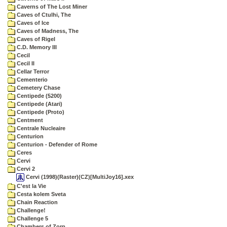
Caverns of The Lost Miner
Caves of Ctulhi, The
Caves of Ice
Caves of Madness, The
Caves of Rigel
C.D. Memory III
Cecil
Cecil II
Cellar Terror
Cementerio
Cemetery Chase
Centipede (5200)
Centipede (Atari)
Centipede (Proto)
Centment
Centrale Nucleaire
Centurion
Centurion - Defender of Rome
Ceres
Cervi
Cervi 2
Cervi (1998)(Raster)(CZ)[MultiJoy16].xex
C'est la Vie
Cesta kolem Sveta
Chain Reaction
Challenge!
Challenge 5
Chambers of Zorp