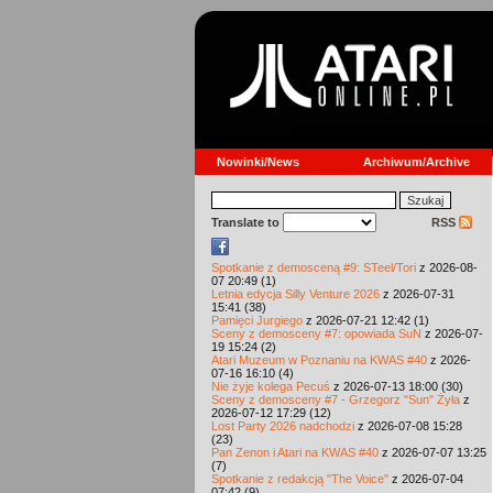
Nowinki/News
Archiwum/Archive
Translate to
RSS
Spotkanie z demosceną #9: STeel/Tori
z 2026-08-
07 20:49 (1)
Letnia edycja Silly Venture 2026
z 2026-07-31
15:41 (38)
Pamięci Jurgiego
z 2026-07-21 12:42 (1)
Sceny z demosceny #7: opowiada SuN
z 2026-07-
19 15:24 (2)
Atari Muzeum w Poznaniu na KWAS #40
z 2026-
07-16 16:10 (4)
Nie żyje kolega Pecuś
z 2026-07-13 18:00 (30)
Sceny z demosceny #7 - Grzegorz "Sun" Żyła
z
2026-07-12 17:29 (12)
Lost Party 2026 nadchodzi
z 2026-07-08 15:28
(23)
Pan Zenon i Atari na KWAS #40
z 2026-07-07 13:25
(7)
Spotkanie z redakcją "The Voice"
z 2026-07-04
07:42 (9)