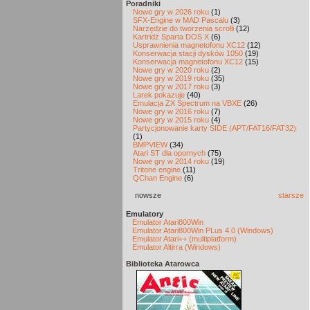
Poradniki
Nowe gry w 2026 roku
(1)
SFX-Engine w MAD Pascalu
(3)
Narzędzie do tworzenia scrolli
(12)
Kartridż Sparta DOS X
(6)
Usprawnienia magnetofonu XC12
(12)
Konserwacja stacji dysków 1050
(19)
Konserwacja magnetofonu XC12
(15)
Nowe gry w 2020 roku
(2)
Nowe gry w 2019 roku
(35)
Nowe gry w 2017 roku
(3)
Larek pokazuje
(40)
Emulacja ZX Spectrum na VBXE
(26)
Nowe gry w 2016 roku
(7)
Nowe gry w 2015 roku
(4)
Partycjonowanie karty SIDE (APT/FAT16/FAT32)
(1)
BMPVIEW
(34)
Atari ST dla opornych
(75)
Nowe gry w 2014 roku
(19)
Tritone engine
(11)
QChan Engine
(6)
nowsze
starsze
Emulatory
Emulator Atari800Win
Emulator Atari800Win PLus 4.0 (Windows)
Emulator Atari++ (multiplatform)
Emulator Altirra (Windows)
Biblioteka Atarowca