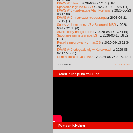
KWAS #40 live
z 2026-06-27 12:53 (167)
Spotkanie z grupą USSR
z 2026-06-26 19:36 (11)
KWAS #40 - zabierzcie Atari Portfolio!
z 2026-06-23
08:12 (0)
KWAS #40 - naprawa retrosprzętu
z 2026-06-21
17:15 (1)
Sceny z demosceny #7 z Bigerem i MBR
z 2026-
06-19 22:08 (0)
Atari Floppy Image Toolkit
z 2026-06-17 13:51 (9)
Spotkanie online z grupą LST
z 2026-06-16 16:32
(17)
Recoil zintegrowany z macOS
z 2026-06-13 21:34
(5)
KWAS #40 odbędzie się w Katowicach
z 2026-06-
07 17:59 (25)
Commodore po atarowsku
z 2026-05-28 21:50 (21)
«« nowsze
starsze »»
AtariOnline.pl na YouTube
Pomocnik/Helper