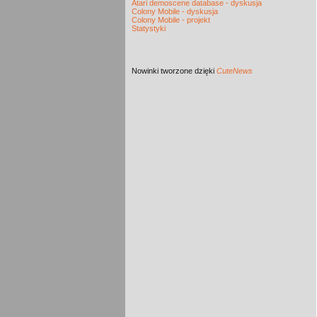
Atari demoscene database - dyskusja
Colony Mobile - dyskusja
Colony Mobile - projekt
Statystyki
Nowinki
tworzone dzięki
CuteNews