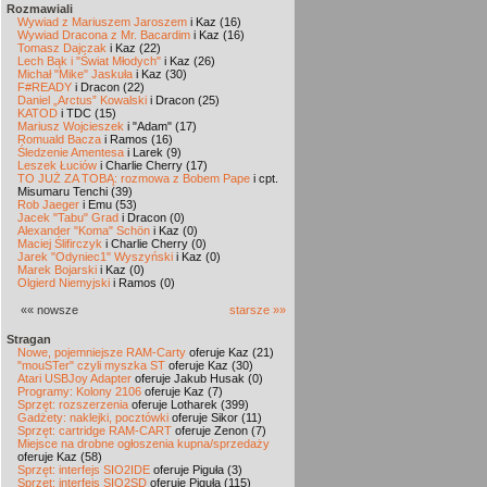
Rozmawiali
Wywiad z Mariuszem Jaroszem
i Kaz (16)
Wywiad Dracona z Mr. Bacardim
i Kaz (16)
Tomasz Dajczak
i Kaz (22)
Lech Bąk i "Świat Młodych"
i Kaz (26)
Michał "Mike" Jaskuła
i Kaz (30)
F#READY
i Dracon (22)
Daniel „Arctus” Kowalski
i Dracon (25)
KATOD
i TDC (15)
Mariusz Wojcieszek
i "Adam" (17)
Romuald Bacza
i Ramos (16)
Śledzenie Amentesa
i Larek (9)
Leszek Łuciów
i Charlie Cherry (17)
TO JUŻ ZA TOBĄ: rozmowa z Bobem Pape
i cpt.
Misumaru Tenchi (39)
Rob Jaeger
i Emu (53)
Jacek "Tabu" Grad
i Dracon (0)
Alexander "Koma" Schön
i Kaz (0)
Maciej Ślifirczyk
i Charlie Cherry (0)
Jarek "Odyniec1" Wyszyński
i Kaz (0)
Marek Bojarski
i Kaz (0)
Olgierd Niemyjski
i Ramos (0)
«« nowsze
starsze »»
Stragan
Nowe, pojemniejsze RAM-Carty
oferuje Kaz (21)
"mouSTer" czyli myszka ST
oferuje Kaz (30)
Atari USBJoy Adapter
oferuje Jakub Husak (0)
Programy: Kolony 2106
oferuje Kaz (7)
Sprzęt: rozszerzenia
oferuje Lotharek (399)
Gadżety: naklejki, pocztówki
oferuje Sikor (11)
Sprzęt: cartridge RAM-CART
oferuje Zenon (7)
Miejsce na drobne ogłoszenia kupna/sprzedaży
oferuje Kaz (58)
Sprzęt: interfejs SIO2IDE
oferuje Piguła (3)
Sprzęt: interfejs SIO2SD
oferuje Piguła (115)