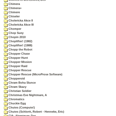
Chimera
Chimera+
Chimere
Chiseler
Cholericka Akce II
Cholericka Akce III
Chomper
Chop Suey
Chopin 2010
Choplifter! (1982)
Choplifter! (1988)
Chopp the Robot
Chopper Chase
Chopper Hunt
Chopper Mission
Chopper Raid
Chopper Rescue
Chopper Rescue (MicroProse Software)
Chopperoid
Chram Boha Slunce
Chram Skazy
Christian Soldier
Christmas Eve Nightmare, A
Chromatics
Chuckie Egg
Chutes (Compute!)
Chutes (Schlortt, Robert - Henneke, Eric)
CIA- Abenteuer, Das