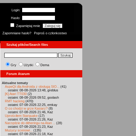
Login:
Hasło:
Zapamiętaj mnie
Zapomniane hasło?
Poproś o członkostwo
Szukaj plików/Search files
Gry
Użytki
Dema
Forum Atarum
Aktualne tematy
AspeQt dla Androida z obsługą SIO...
(41)
ostatni: 08-08-2026 13:48, greblus
[K] Atari TT030
(2)
ostatni: 08-08-2026 09:52, goolash
RMT hacking
(470)
ostatni: 07-08-2026 22:25, emkay
O co chodzi w grze Kasiarz?
(8)
ostatni: 07-08-2026 21:46, Kaz
Uprościłem Starquake
(17)
ostatni: 07-08-2026 21:26, Kaz
Narzędzie do ditheringu na Atari ...
(28)
ostatni: 07-08-2026 21:23, Kaz
Muzycy scenowi...
(135)
ostatni: 07-08-2026 21:18, Kaz