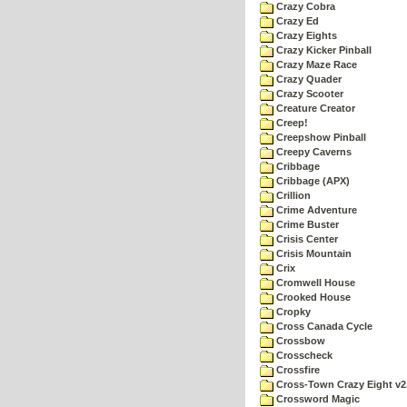
Crazy Cobra
Crazy Ed
Crazy Eights
Crazy Kicker Pinball
Crazy Maze Race
Crazy Quader
Crazy Scooter
Creature Creator
Creep!
Creepshow Pinball
Creepy Caverns
Cribbage
Cribbage (APX)
Crillion
Crime Adventure
Crime Buster
Crisis Center
Crisis Mountain
Crix
Cromwell House
Crooked House
Cropky
Cross Canada Cycle
Crossbow
Crosscheck
Crossfire
Cross-Town Crazy Eight v2
Crossword Magic