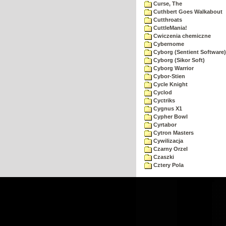
Curse, The
Cuthbert Goes Walkabout
Cutthroats
CuttleMania!
Cwiczenia chemiczne
Cybernome
Cyborg (Sentient Software)
Cyborg (Sikor Soft)
Cyborg Warrior
Cybor-Stien
Cycle Knight
Cyclod
Cyctriks
Cygnus X1
Cypher Bowl
Cyrtabor
Cytron Masters
Cywilizacja
Czarny Orzel
Czaszki
Cztery Pola