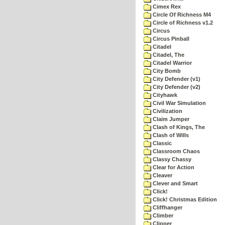
Cimex Rex
Circle Of Richness M4
Circle of Richness v1.2
Circus
Circus Pinball
Citadel
Citadel, The
Citadel Warrior
City Bomb
City Defender (v1)
City Defender (v2)
Cityhawk
Civil War Simulation
Civilization
Claim Jumper
Clash of Kings, The
Clash of Wills
Classic
Classroom Chaos
Classy Chassy
Clear for Action
Cleaver
Clever and Smart
Click!
Click! Christmas Edition
Cliffhanger
Climber
Clipper