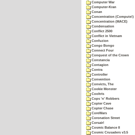
Computer War
Computer-Kran
Conan
Concentration (Compute!)
Concentration (MACE)
Condensation
Conflict 2500
Conflict in Vietnam
Confuzion
Congo Bongo
Connect Four
Conquest of the Crown
Constancia
Contagion
Contra
Controller
Convention
Convicts, The
Cookie Monster
Cooltris
Cops 'n' Robbers
Copter Cave
Copter Chase
CoreWars
Coronation Street
Corsair!
Cosmic Balance II
Cosmic Crusaders v3.5