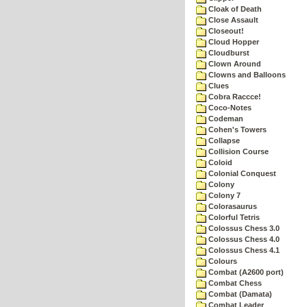
Cloak of Death
Close Assault
Closeout!
Cloud Hopper
Cloudburst
Clown Around
Clowns and Balloons
Clues
Cobra Raccce!
Coco-Notes
Codeman
Cohen's Towers
Collapse
Collision Course
Coloid
Colonial Conquest
Colony
Colony 7
Colorasaurus
Colorful Tetris
Colossus Chess 3.0
Colossus Chess 4.0
Colossus Chess 4.1
Colours
Combat (A2600 port)
Combat Chess
Combat (Damata)
Combat Leader