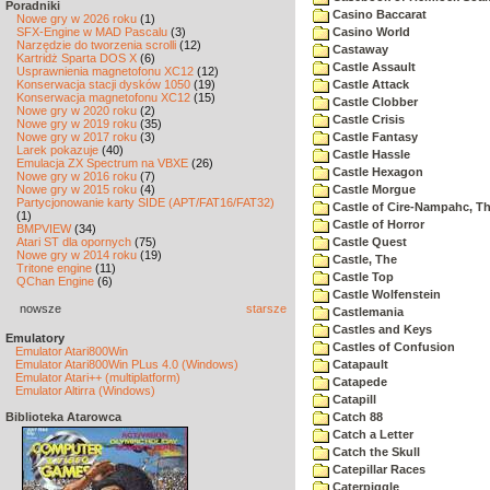
Poradniki
Casino Baccarat
Nowe gry w 2026 roku
(1)
SFX-Engine w MAD Pascalu
(3)
Casino World
Narzędzie do tworzenia scrolli
(12)
Castaway
Kartridż Sparta DOS X
(6)
Castle Assault
Usprawnienia magnetofonu XC12
(12)
Konserwacja stacji dysków 1050
(19)
Castle Attack
Konserwacja magnetofonu XC12
(15)
Castle Clobber
Nowe gry w 2020 roku
(2)
Castle Crisis
Nowe gry w 2019 roku
(35)
Nowe gry w 2017 roku
(3)
Castle Fantasy
Larek pokazuje
(40)
Castle Hassle
Emulacja ZX Spectrum na VBXE
(26)
Castle Hexagon
Nowe gry w 2016 roku
(7)
Nowe gry w 2015 roku
(4)
Castle Morgue
Partycjonowanie karty SIDE (APT/FAT16/FAT32)
Castle of Cire-Nampahc, T
(1)
Castle of Horror
BMPVIEW
(34)
Atari ST dla opornych
(75)
Castle Quest
Nowe gry w 2014 roku
(19)
Castle, The
Tritone engine
(11)
Castle Top
QChan Engine
(6)
Castle Wolfenstein
nowsze
starsze
Castlemania
Castles and Keys
Emulatory
Castles of Confusion
Emulator Atari800Win
Emulator Atari800Win PLus 4.0 (Windows)
Catapault
Emulator Atari++ (multiplatform)
Catapede
Emulator Altirra (Windows)
Catapill
Biblioteka Atarowca
Catch 88
Catch a Letter
Catch the Skull
Catepillar Races
Caterpiggle