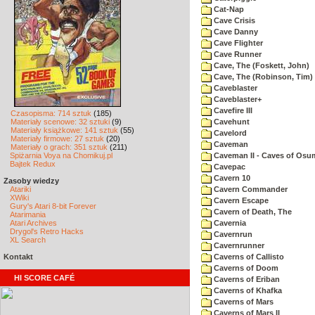
Cat-Nap
Cave Crisis
Cave Danny
Cave Flighter
Cave Runner
Cave, The (Foskett, John)
Cave, The (Robinson, Tim)
Caveblaster
Caveblaster+
Cavefire III
Czasopisma: 714 sztuk
(185)
Materiały scenowe: 32 sztuki
(9)
Cavehunt
Materiały książkowe: 141 sztuk
(55)
Cavelord
Materiały firmowe: 27 sztuk
(20)
Caveman
Materiały o grach: 351 sztuk
(211)
Spiżarnia Voya na Chomikuj.pl
Caveman II - Caves of Osu
Bajtek Redux
Cavepac
Cavern 10
Zasoby wiedzy
Atariki
Cavern Commander
XWiki
Cavern Escape
Gury's Atari 8-bit Forever
Cavern of Death, The
Atarimania
Atari Archives
Cavernia
Drygol's Retro Hacks
Cavernrun
XL Search
Cavernrunner
Kontakt
Caverns of Callisto
Caverns of Doom
HI SCORE CAFÉ
Caverns of Eriban
Caverns of Khafka
Caverns of Mars
Caverns of Mars II