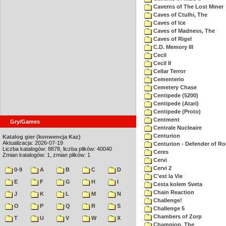
Caverns of The Lost Miner
Caves of Ctulhi, The
Caves of Ice
Caves of Madness, The
Caves of Rigel
C.D. Memory III
Cecil
Cecil II
Cellar Terror
Cementerio
Cemetery Chase
Centipede (5200)
Centipede (Atari)
Centipede (Proto)
Centment
Gry/Games
Centrale Nucleaire
Centurion
Katalog gier (konwencja Kaz)
Aktualizacja: 2026-07-19
Centurion - Defender of R
Liczba katalogów: 8878, liczba plików: 40040
Ceres
Zmian katalogów: 1, zmian plików: 1
Cervi
Cervi 2
0-9
A
B
C
D
C'est la Vie
E
F
G
H
I
Cesta kolem Sveta
Chain Reaction
J
K
L
M
N
Challenge!
O
P
Q
R
S
Challenge 5
Chambers of Zorp
T
U
V
W
X
Champion, The