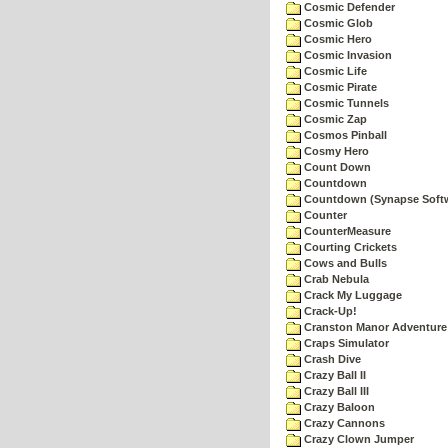
Cosmic Defender
Cosmic Glob
Cosmic Hero
Cosmic Invasion
Cosmic Life
Cosmic Pirate
Cosmic Tunnels
Cosmic Zap
Cosmos Pinball
Cosmy Hero
Count Down
Countdown
Countdown (Synapse Soft
Counter
CounterMeasure
Courting Crickets
Cows and Bulls
Crab Nebula
Crack My Luggage
Crack-Up!
Cranston Manor Adventure
Craps Simulator
Crash Dive
Crazy Ball II
Crazy Ball III
Crazy Baloon
Crazy Cannons
Crazy Clown Jumper