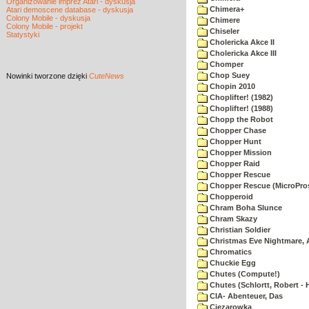
Organizowanie imprez Atari - dyskusja
Chimera+
Atari demoscene database - dyskusja
Colony Mobile - dyskusja
Chimere
Colony Mobile - projekt
Chiseler
Statystyki
Cholericka Akce II
Cholericka Akce III
Chomper
Chop Suey
Nowinki
tworzone dzięki
CuteNews
Chopin 2010
Choplifter! (1982)
Choplifter! (1988)
Chopp the Robot
Chopper Chase
Chopper Hunt
Chopper Mission
Chopper Raid
Chopper Rescue
Chopper Rescue (MicroPros
Chopperoid
Chram Boha Slunce
Chram Skazy
Christian Soldier
Christmas Eve Nightmare, 
Chromatics
Chuckie Egg
Chutes (Compute!)
Chutes (Schlortt, Robert - 
CIA- Abenteuer, Das
Ciezarowka