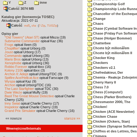
Y
Z
inne
Championship Golf
Całość 3074 MB
Championship Lode Runne
Chancellor of the Exchequ
Katalog gier (konwencja TOSEC)
Change
Aktualizacja: 2021-07-11
Chaos
Całość
,
md5
sha
(
7-Zip
,
TUGZip
)
Chase (Cymbal Software In
Chase (Friday Fun Softwar
Opisy gier
"Old Towers" (Atari ST)
opisał Misza (19)
Chase (Holger Bommer)
Submarine Commander
opisał Kaz (36)
Chatterbee
Frogs
opisał Xeen (0)
Chcete být milionářem
Choplifter!
opisał Urborg (0)
Joust
opisał Urborg (17)
Chcete být milionářem II
Commando
opisał Urborg (35)
Checker King
Mario Bros
opisał Urborg (13)
Checkers
Xenophobe
opisał Urborg (36)
Robbo Forever
opisał tbxx (16)
Checkers v2.1
Kolony 2106
opisał tbxx (3)
Chefredakteur, Der
Archon II: Adept
opisał Urborg/TDC (9)
Chemia - Reakcje Zobojetn
Spitfire Ace/Hellcat Ace
opisał Farscape (9)
Wyspa
opisał Kaz (9)
Cherry Harry II
Archon
opisał Urborg/TDC (16)
Chess 7.0
The Last Starfighter
opisał TDC (30)
Chess (Compute!)
Dwie Wieże
opisał Muffy (19)
Basil The Great Mouse Detective
opisał Charlie
Chess (Parker Brothers)
Cherry (125)
Chessmaster 2000, The
Inny Świat
opisał Charlie Cherry (17)
Chicken!
Inspektor
opisał Charlie Cherry (19)
Grand Prix Simulator
opisał Charlie Cherry (16)
Chicken (ACE Newsletter)
Chicken Chase
«« nowsze
starsze »»
Chicken (Ockers, Stan)
Chicken (Synapse Software
Wewnętrzne/Internals
Chiffres et des Lettres, Des
Chimera