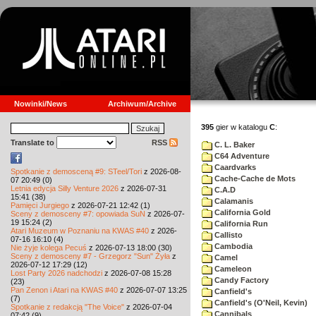
Nowinki/News
Archiwum/Archive
395
gier w katalogu
C
:
Translate to
RSS
C. L. Baker
C64 Adventure
Caardvarks
Spotkanie z demosceną #9: STeel/Tori
z 2026-08-
Cache-Cache de Mots
07 20:49 (0)
Letnia edycja Silly Venture 2026
z 2026-07-31
C.A.D
15:41 (38)
Calamanis
Pamięci Jurgiego
z 2026-07-21 12:42 (1)
California Gold
Sceny z demosceny #7: opowiada SuN
z 2026-07-
19 15:24 (2)
California Run
Atari Muzeum w Poznaniu na KWAS #40
z 2026-
Callisto
07-16 16:10 (4)
Cambodia
Nie żyje kolega Pecuś
z 2026-07-13 18:00 (30)
Sceny z demosceny #7 - Grzegorz "Sun" Żyła
z
Camel
2026-07-12 17:29 (12)
Cameleon
Lost Party 2026 nadchodzi
z 2026-07-08 15:28
Candy Factory
(23)
Pan Zenon i Atari na KWAS #40
z 2026-07-07 13:25
Canfield's
(7)
Canfield's (O'Neil, Kevin)
Spotkanie z redakcją "The Voice"
z 2026-07-04
Cannibals
07:42 (9)