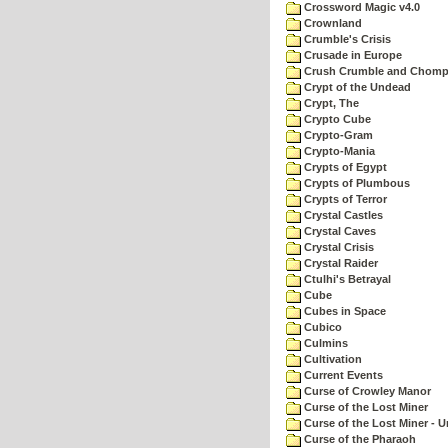
Crossword Magic v4.0
Crownland
Crumble's Crisis
Crusade in Europe
Crush Crumble and Chom
Crypt of the Undead
Crypt, The
Crypto Cube
Crypto-Gram
Crypto-Mania
Crypts of Egypt
Crypts of Plumbous
Crypts of Terror
Crystal Castles
Crystal Caves
Crystal Crisis
Crystal Raider
Ctulhi's Betrayal
Cube
Cubes in Space
Cubico
Culmins
Cultivation
Current Events
Curse of Crowley Manor
Curse of the Lost Miner
Curse of the Lost Miner -
Curse of the Pharaoh