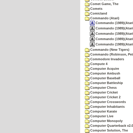
Comet Game, The
Comets
Comicland
Commando (Atari)
Commando (1989)(Atari)
Commando (1989)(Atari)
Commando (1989)(Atari)
Commando (1989)(Atari)
Commando (1989)(Atari)
Commando (New Tigers)
Commando (Robinson, Pete
Commodore Invaders
Compute 4
Computer Acquire
Computer Ambush
Computer Baseball
Computer Battleship
Computer Chess
Computer Cricket
Computer Cricket 2
Computer Crosswords
Computer Inhabitants
Computer Karate
Computer Live
Computer Monopoly
Computer Quarterback v2.
Computer Solution, The