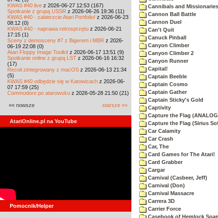
KWAS #40 live
z 2026-06-27 12:53 (167)
Cannibals and Missionarie
Spotkanie z grupą USSR
z 2026-06-26 19:36 (11)
Cannon Ball Battle
KWAS #40 - zabierzcie Atari Portfolio!
z 2026-06-23
Cannon Duel
08:12 (0)
KWAS #40 - naprawa retrosprzętu
z 2026-06-21
Can't Quit
17:15 (1)
Canuck Pinball
Sceny z demosceny #7 z Bigerem i MBR
z 2026-
Canyon Climber
06-19 22:08 (0)
Atari Floppy Image Toolkit
z 2026-06-17 13:51 (9)
Canyon Climber 2
Spotkanie online z grupą LST
z 2026-06-16 16:32
Canyon Runner
(17)
Capital!
Recoil zintegrowany z macOS
z 2026-06-13 21:34
(5)
Captain Beeble
KWAS #40 odbędzie się w Katowicach
z 2026-06-
Captain Cosmo
07 17:59 (25)
Captain Gather
Commodore po atarowsku
z 2026-05-28 21:50 (21)
Captain Sticky's Gold
«« nowsze
starsze »»
Captivity
Capture the Flag (ANALOG
AtariOnline.pl na YouTube
Capture the Flag (Sirius So
Car Calamity
Car Crash
Car, The
Card Games for The Atari!
Card Grabber
Cargar
Carnival (Casbeer, Jeff)
Carnival (Don)
Carnival Massacre
Carrera 3D
Pomocnik/Helper
Carrier Force
Casebook of Hemlock Soa