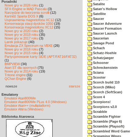
Poradniki
Satalite
Nowe gry w 2026 roku
(1)
SFX-Engine w MAD Pascalu
(3)
Satan's Hollow
Narzędzie do tworzenia scrolli
(12)
Satellite
Kartridż Sparta DOS X
(6)
Saucer
Usprawnienia magnetofonu XC12
(12)
Konserwacja stacji dysków 1050
(19)
Saucer Adventure
Konserwacja magnetofonu XC12
(15)
Saucer Formation
Nowe gry w 2020 roku
(2)
Saucer Launch
Nowe gry w 2019 roku
(35)
Nowe gry w 2017 roku
(3)
Saucerian
Larek pokazuje
(40)
Savage Pond
Emulacja ZX Spectrum na VBXE
(26)
Schach
Nowe gry w 2016 roku
(7)
Nowe gry w 2015 roku
(4)
Schatz-Hoehle
Partycjonowanie karty SIDE (APT/FAT16/FAT32)
Schatzjaeger
(1)
Schooner
BMPVIEW
(34)
Atari ST dla opornych
(75)
Schreckenstein
Nowe gry w 2014 roku
(19)
Sciana
Tritone engine
(11)
Scooter
QChan Engine
(6)
Scorch build 110
nowsze
starsze
Scorch (Miko)
Scorch (SoftScan)
Emulatory
Score 4
Emulator Atari800Win
Emulator Atari800Win PLus 4.0 (Windows)
Scorpions!
Emulator Atari++ (multiplatform)
Scorpions v2.0
Emulator Altirra (Windows)
Scrabble
Biblioteka Atarowca
Scramble Fighter
Scramble (Page 6)
Scramble (Playsoft)
Scrambled Word Game
Screaming Wings