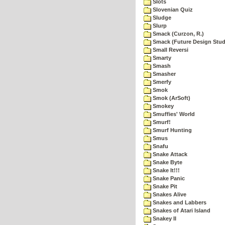
Slots
Slovenian Quiz
Sludge
Slurp
Smack (Curzon, R.)
Smack (Future Design Stud
Small Reversi
Smarty
Smash
Smasher
Smerfy
Smok
Smok (ArSoft)
Smokey
Smuffies' World
Smurf!
Smurf Hunting
Smus
Snafu
Snake Attack
Snake Byte
Snake It!!!
Snake Panic
Snake Pit
Snakes Alive
Snakes and Labbers
Snakes of Atari Island
Snakey II