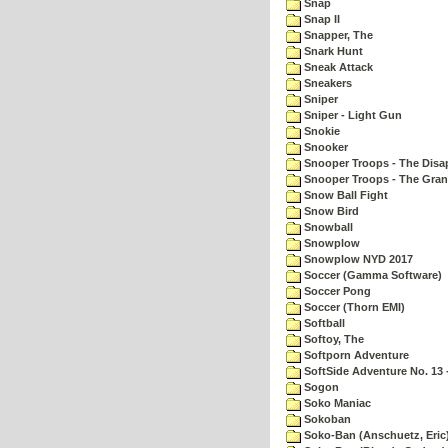
Snap
Snap II
Snapper, The
Snark Hunt
Sneak Attack
Sneakers
Sniper
Sniper - Light Gun
Snokie
Snooker
Snooper Troops - The Disa
Snooper Troops - The Gran
Snow Ball Fight
Snow Bird
Snowball
Snowplow
Snowplow NYD 2017
Soccer (Gamma Software)
Soccer Pong
Soccer (Thorn EMI)
Softball
Softoy, The
Softporn Adventure
SoftSide Adventure No. 13 
Sogon
Soko Maniac
Sokoban
Soko-Ban (Anschuetz, Eric