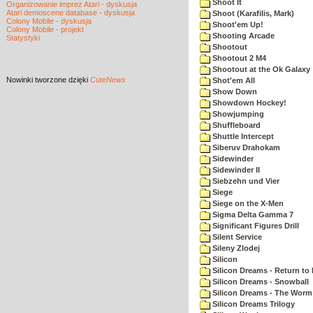
Shoot It
Organizowanie imprez Atari - dyskusja
Atari demoscene database - dyskusja
Shoot (Karafilis, Mark)
Colony Mobile - dyskusja
Shoot'em Up!
Colony Mobile - projekt
Shooting Arcade
Statystyki
Shootout
Shootout 2 M4
Shootout at the Ok Galaxy
Nowinki
tworzone dzięki
CuteNews
Shot'em All
Show Down
Showdown Hockey!
Showjumping
Shuffleboard
Shuttle Intercept
Siberuv Drahokam
Sidewinder
Sidewinder II
Siebzehn und Vier
Siege
Siege on the X-Men
Sigma Delta Gamma 7
Significant Figures Drill
Silent Service
Sileny Zlodej
Silicon
Silicon Dreams - Return to
Silicon Dreams - Snowball
Silicon Dreams - The Worm 
Silicon Dreams Trilogy