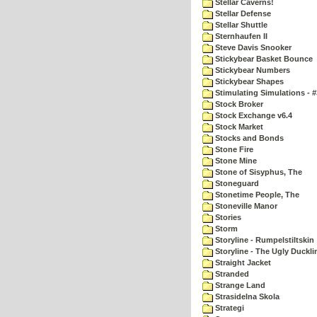
Stellar Caverns!
Stellar Defense
Stellar Shuttle
Sternhaufen II
Steve Davis Snooker
Stickybear Basket Bounce
Stickybear Numbers
Stickybear Shapes
Stimulating Simulations - #
Stock Broker
Stock Exchange v6.4
Stock Market
Stocks and Bonds
Stone Fire
Stone Mine
Stone of Sisyphus, The
Stoneguard
Stonetime People, The
Stoneville Manor
Stories
Storm
Storyline - Rumpelstiltskin
Storyline - The Ugly Duckli
Straight Jacket
Stranded
Strange Land
Strasidelna Skola
Strategi