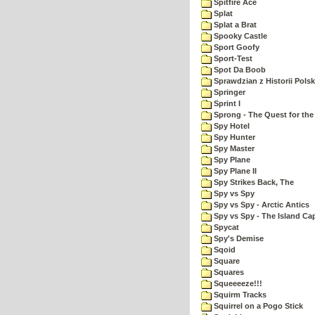
Spitfire Ace
Splat
Splat a Brat
Spooky Castle
Sport Goofy
Sport-Test
Spot Da Boob
Sprawdzian z Historii Polsk
Springer
Sprint I
Sprong - The Quest for the
Spy Hotel
Spy Hunter
Spy Master
Spy Plane
Spy Plane II
Spy Strikes Back, The
Spy vs Spy
Spy vs Spy - Arctic Antics
Spy vs Spy - The Island Ca
Spycat
Spy's Demise
Sqoid
Square
Squares
Squeeeeze!!!
Squirm Tracks
Squirrel on a Pogo Stick