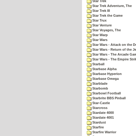
Star Trek
Star Trek Adventure, The
Star Trek III
Star Trek the Game
Star Trux
Star Venture
Star Voyages, The
Star Warp
Star Wars
Star Wars - Attack on the D
Star Wars - Return of the Je
Star Wars - The Arcade Ga
Star Wars - The Empire Str
Starball
Starbase Alpha
Starbase Hyperion
Starbase Omega
Starblade
Starbomb
Starbowl Football
Starbrite BBS Pinball
Star-Castle
Starcross
Stardate 4000
Stardate 4001
Stardust
Starfire
Starfire Warrior