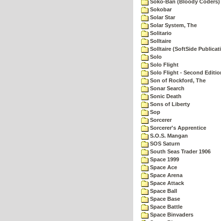
Soko-Ban (Bloody Coders)
Sokobar
Solar Star
Solar System, The
Solitario
Solltaire
Solltaire (SoftSide Publicat
Solo
Solo Flight
Solo Flight - Second Editio
Son of Rockford, The
Sonar Search
Sonic Death
Sons of Liberty
Sop
Sorcerer
Sorcerer's Apprentice
S.O.S. Mangan
SOS Saturn
South Seas Trader 1906
Space 1999
Space Ace
Space Arena
Space Attack
Space Ball
Space Base
Space Battle
Space Binvaders