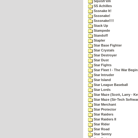
Squish'em
SS Achilles
Sssnake It!
Ssssnake!
Ssssnake!!!!
Stack Up
Stampede
Standoff
Stapler
Star Base Fighter
Star Crystals
Star Destroyer
Star Dust
Star Fights
Star Fleet I - The War Begin
Star Intruder
Star Island
Star League Baseball
Star Lords
Star Maze (Scott, Larry - Ke
Star Maze (Sir-Tech Softwa
Star Merchant
Star Protector
Star Raiders
Star Raiders II
Star Rider
Star Road
Star Sentry