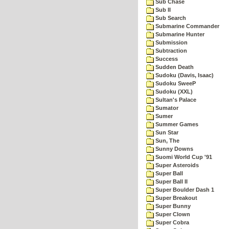
Sub Chase
Sub II
Sub Search
Submarine Commander
Submarine Hunter
Submission
Subtraction
Success
Sudden Death
Sudoku (Davis, Isaac)
Sudoku SweeP
Sudoku (XXL)
Sultan's Palace
Sumator
Sumer
Summer Games
Sun Star
Sun, The
Sunny Downs
Suomi World Cup '91
Super Asteroids
Super Ball
Super Ball II
Super Boulder Dash 1
Super Breakout
Super Bunny
Super Clown
Super Cobra