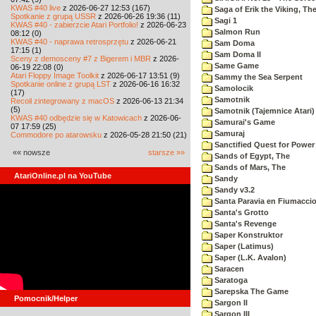
KWAS #40 live
z 2026-06-27 12:53 (167)
Saga of Erik the Viking, Th
Spotkanie z grupą USSR
z 2026-06-26 19:36 (11)
Sagi 1
KWAS #40 - zabierzcie Atari Portfolio!
z 2026-06-23
Salmon Run
08:12 (0)
KWAS #40 - naprawa retrosprzętu
z 2026-06-21
Sam Doma
17:15 (1)
Sam Doma II
Sceny z demosceny #7 z Bigerem i MBR
z 2026-
Same Game
06-19 22:08 (0)
Atari Floppy Image Toolkit
z 2026-06-17 13:51 (9)
Sammy the Sea Serpent
Spotkanie online z grupą LST
z 2026-06-16 16:32
Samolocik
(17)
Samotnik
Recoil zintegrowany z macOS
z 2026-06-13 21:34
(5)
Samotnik (Tajemnice Atari)
KWAS #40 odbędzie się w Katowicach
z 2026-06-
Samurai's Game
07 17:59 (25)
Samuraj
Commodore po atarowsku
z 2026-05-28 21:50 (21)
Sanctified Quest for Power
«« nowsze
starsze »»
Sands of Egypt, The
Sands of Mars, The
AtariOnline.pl na YouTube
Sandy
Sandy v3.2
Santa Paravia en Fiumacci
Santa's Grotto
Santa's Revenge
Saper Konstruktor
Saper (Latimus)
Saper (L.K. Avalon)
Saracen
Saratoga
Sarepska The Game
Pomocnik/Helper
Sargon II
Sargon III