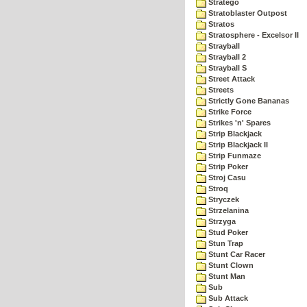
Stratego
Stratoblaster Outpost
Stratos
Stratosphere - Excelsor II
Strayball
Strayball 2
Strayball S
Street Attack
Streets
Strictly Gone Bananas
Strike Force
Strikes 'n' Spares
Strip Blackjack
Strip Blackjack II
Strip Funmaze
Strip Poker
Stroj Casu
Stroq
Stryczek
Strzelanina
Strzyga
Stud Poker
Stun Trap
Stunt Car Racer
Stunt Clown
Stunt Man
Sub
Sub Attack