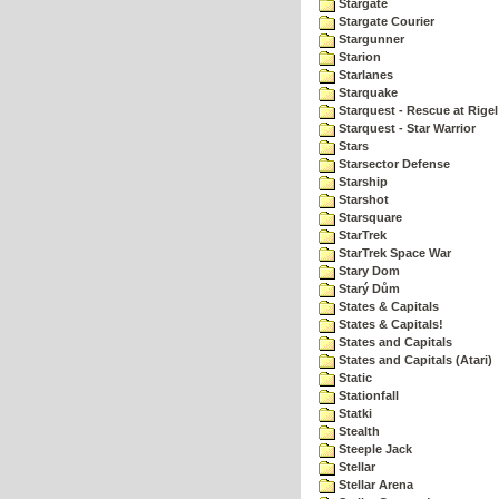
Stargate
Stargate Courier
Stargunner
Starion
Starlanes
Starquake
Starquest - Rescue at Rigel
Starquest - Star Warrior
Stars
Starsector Defense
Starship
Starshot
Starsquare
StarTrek
StarTrek Space War
Stary Dom
Starý Dům
States & Capitals
States & Capitals!
States and Capitals
States and Capitals (Atari)
Static
Stationfall
Statki
Stealth
Steeple Jack
Stellar
Stellar Arena