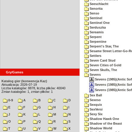
Seeschlacht
Senorita
Senso
Sentinel
Sentinel One
Serduszka
Sereamis
Serpent
Serpentine
Serpent's Star, The
Sesame Street Letter-Go-
Settlers
Seven Card Stud
Seven Cities of Gold
Seven Skulls, The
Gry/Games
Sevens
Sevens (1985)(Antic Sof
Katalog gier (konwencja Kaz)
Sevens (1985)(Antic Sof
Aktualizacja: 2026-07-19
Liczba katalogów: 8878, liczba plików: 40040
Sevens (1985)(Antic Sof
Zmian katalogów: 1, zmian plików: 1
Sex Ball
Sexeso
0-9
A
B
C
D
Sexquix
E
F
G
H
I
SexVersi
Sexy Six
J
K
L
M
N
Shadow Hawk One
O
P
Q
R
S
Shadow of the Beast
Shadow World
T
U
V
W
X