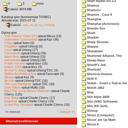
Shaft Raider rev 2.2
Y
Z
inne
Shamus
Całość 3074 MB
Shamus+
Shamus - Case II
Katalog gier (konwencja TOSEC)
Shanghai
Aktualizacja: 2021-07-11
Shanghai (Activision)
Całość
,
md5
sha
(
7-Zip
,
TUGZip
)
Shaolin-Szu
Opisy gier
Shark
"Old Towers" (Atari ST)
opisał Misza (19)
Sharkie!
Submarine Commander
opisał Kaz (36)
Sharp Shooter
Frogs
opisał Xeen (0)
Choplifter!
opisał Urborg (0)
Sharpie
Joust
opisał Urborg (17)
Shatablast
Commando
opisał Urborg (35)
Shattered Alliance, The
Mario Bros
opisał Urborg (13)
Xenophobe
opisał Urborg (36)
Sheep-Race
Robbo Forever
opisał tbxx (16)
Sheriff's Job
Kolony 2106
opisał tbxx (3)
Sherlock!
Archon II: Adept
opisał Urborg/TDC (9)
Spitfire Ace/Hellcat Ace
opisał Farscape (9)
Sherlock Holmes
Wyspa
opisał Kaz (9)
Shift It
Archon
opisał Urborg/TDC (16)
Shiloh - Grant's Trial in th
The Last Starfighter
opisał TDC (30)
Dwie Wieże
opisał Muffy (19)
Shiloh 1862
Basil The Great Mouse Detective
opisał Charlie
Ship
Cherry (125)
Shit Alpin 2005
Inny Świat
opisał Charlie Cherry (17)
Inspektor
opisał Charlie Cherry (19)
Shit (ANG Software)
Grand Prix Simulator
opisał Charlie Cherry (16)
Shit (KE-Soft)
Shmup
«« nowsze
starsze »»
Shoot (Compute!)
Shoot' em Up Math
Wewnętrzne/Internals
Shoot II