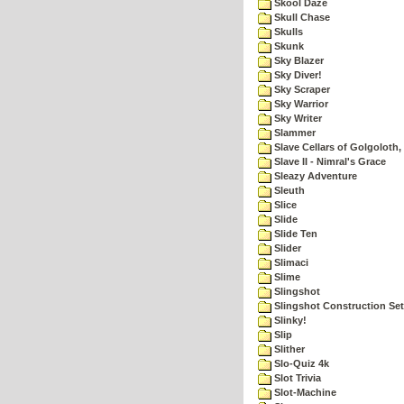
Skool Daze
Skull Chase
Skulls
Skunk
Sky Blazer
Sky Diver!
Sky Scraper
Sky Warrior
Sky Writer
Slammer
Slave Cellars of Golgoloth,
Slave II - Nimral's Grace
Sleazy Adventure
Sleuth
Slice
Slide
Slide Ten
Slider
Slimaci
Slime
Slingshot
Slingshot Construction Set
Slinky!
Slip
Slither
Slo-Quiz 4k
Slot Trivia
Slot-Machine