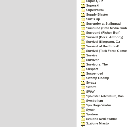
Super-Quiz
Superski
SuperWurm
Supply Blaster
Surf's Up
Surrender at Stalingrad
Surround (Data Media Gmb
Surround (Fisher, Burl)
Survival (Beck, Anthony)
Survival (Kingston, C.)
Survival of the Fittest!
Survival (Task Force Game
Survive
Survivor
Survivors, The
Suspect
Suspended
Swamp Chomp
Swapz
Swarm
SWAY
Sylvester Adventure, Das
Symbolism
Syn Boga Wiatru
Synch
Syntron
Szalone Dżdżownice
Szalone Miasto