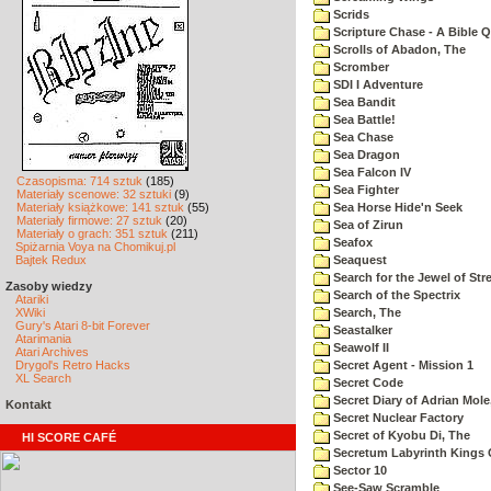
Scrids
Scripture Chase - A Bible Q
Scrolls of Abadon, The
Scromber
SDI I Adventure
Sea Bandit
Sea Battle!
Sea Chase
Sea Dragon
Sea Falcon IV
Czasopisma: 714 sztuk
(185)
Sea Fighter
Materiały scenowe: 32 sztuki
(9)
Materiały książkowe: 141 sztuk
(55)
Sea Horse Hide'n Seek
Materiały firmowe: 27 sztuk
(20)
Sea of Zirun
Materiały o grach: 351 sztuk
(211)
Seafox
Spiżarnia Voya na Chomikuj.pl
Bajtek Redux
Seaquest
Search for the Jewel of Str
Zasoby wiedzy
Search of the Spectrix
Atariki
XWiki
Search, The
Gury's Atari 8-bit Forever
Seastalker
Atarimania
Seawolf II
Atari Archives
Drygol's Retro Hacks
Secret Agent - Mission 1
XL Search
Secret Code
Secret Diary of Adrian Mole
Kontakt
Secret Nuclear Factory
Secret of Kyobu Di, The
HI SCORE CAFÉ
Secretum Labyrinth Kings 
Sector 10
See-Saw Scramble