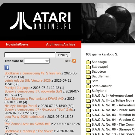
Nowinki/News
Archiwum/Archive
685
gier w katalogu
S
:
Translate to
RSS
Sabotage
Sabotage!
Saboteur
Spotkanie z demosceną #9: STeel/Tori
z 2026-08-
Saddleman
07 20:49 (13)
Letnia edycja Silly Venture 2026
z 2026-07-31
Safe
15:41 (38)
Safe Cracker
Pamięci Jurgiego
z 2026-07-21 12:42 (1)
Safryland
Sceny z demosceny #7: opowiada SuN
z 2026-07-
19 15:24 (2)
S.A.G.A. I - Adventureland
Atari Muzeum w Poznaniu na KWAS #40
z 2026-
S.A.G.A. II - La Tulipe Noire
07-16 16:10 (4)
S.A.G.A. No. 01 - Adventur
Nie żyje kolega Pecuś
z 2026-07-13 18:00 (30)
Sceny z demosceny #7 - Grzegorz "Sun" Żyła
z
S.A.G.A. No. 02 - Pirate Ad
2026-07-12 17:29 (12)
S.A.G.A. No. 03 - Mission I
Lost Party 2026 nadchodzi
z 2026-07-08 15:28
S.A.G.A. No. 04 - Voodoo C
(23)
Pan Zenon i Atari na KWAS #40
z 2026-07-07 13:25
S.A.G.A. No. 05 - The Coun
(7)
S.A.G.A. No. 06 - Strange 
Spotkanie z redakcją "The Voice"
z 2026-07-04
S.A.G.A. No. 13 - The Sorce
07:42 (9)