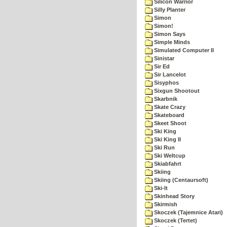
Silicon Warrior
Silly Planter
Simon
Simon!
Simon Says
Simple Minds
Simulated Computer II
Sinistar
Sir Ed
Sir Lancelot
Sisyphos
Sixgun Shootout
Skarbnik
Skate Crazy
Skateboard
Skeet Shoot
Ski King
Ski King II
Ski Run
Ski Weltcup
Skiabfahrt
Skiing
Skiing (Centaursoft)
Ski-It
Skinhead Story
Skirmish
Skoczek (Tajemnice Atari)
Skoczek (Tertet)