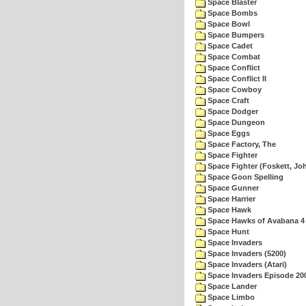
Space Blaster
Space Bombs
Space Bowl
Space Bumpers
Space Cadet
Space Combat
Space Conflict
Space Conflict II
Space Cowboy
Space Craft
Space Dodger
Space Dungeon
Space Eggs
Space Factory, The
Space Fighter
Space Fighter (Foskett, Jo
Space Goon Spelling
Space Gunner
Space Harrier
Space Hawk
Space Hawks of Avabana 4
Space Hunt
Space Invaders
Space Invaders (5200)
Space Invaders (Atari)
Space Invaders Episode 20
Space Lander
Space Limbo