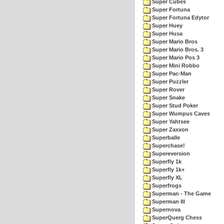
Super Cubes
Super Fortuna
Super Fortuna Edytor
Super Huey
Super Husa
Super Mario Bros
Super Mario Bros. 3
Super Mario Pos 3
Super Mini Robbo
Super Pac-Man
Super Puzzler
Super Rover
Super Snake
Super Stud Poker
Super Wumpus Caves
Super Yahtsee
Super Zaxxon
Superballe
Superchase!
Supereversion
Superfly 1k
Superfly 1k+
Superfly XL
Superfrogs
Superman - The Game
Superman III
Supernova
SuperQuerg Chess