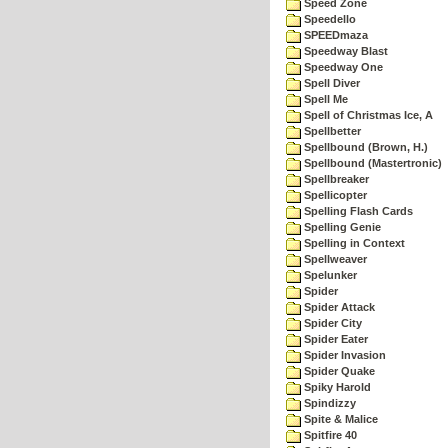
Speed Zone
Speedello
SPEEDmaza
Speedway Blast
Speedway One
Spell Diver
Spell Me
Spell of Christmas Ice, A
Spellbetter
Spellbound (Brown, H.)
Spellbound (Mastertronic)
Spellbreaker
Spellicopter
Spelling Flash Cards
Spelling Genie
Spelling in Context
Spellweaver
Spelunker
Spider
Spider Attack
Spider City
Spider Eater
Spider Invasion
Spider Quake
Spiky Harold
Spindizzy
Spite & Malice
Spitfire 40