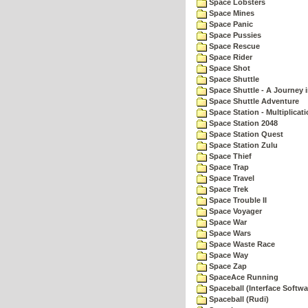
Space Lobsters
Space Mines
Space Panic
Space Pussies
Space Rescue
Space Rider
Space Shot
Space Shuttle
Space Shuttle - A Journey 
Space Shuttle Adventure
Space Station - Multiplicat
Space Station 2048
Space Station Quest
Space Station Zulu
Space Thief
Space Trap
Space Travel
Space Trek
Space Trouble II
Space Voyager
Space War
Space Wars
Space Waste Race
Space Way
Space Zap
SpaceAce Running
Spaceball (Interface Softwa
Spaceball (Rudi)