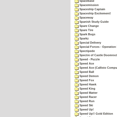
Spacebase
Spacemission
Spaceship Captain
Spaceship Excitement!
Spaceway
Spanish Study Guide
Spare Change
Spare Tire
Spark Bugs
Sparkz
Special Delivery
Special Forces - Operation 
Spectipede
Spectre of Castle Doomroc
Speed - Puzzle
Speed Ace
Speed Ace (Callisto Compu
Speed Ball
Speed Demon
Speed Fox
Speed Hawk
Speed King
Speed Matter
Speed Racer
Speed Run
Speed Ski
Speed Up!
Speed Up!! Gold Edition