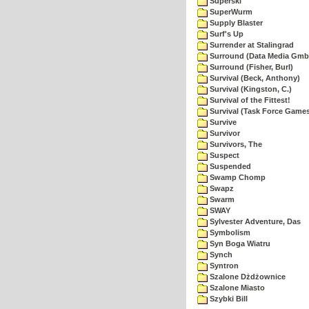
Superski
SuperWurm
Supply Blaster
Surf's Up
Surrender at Stalingrad
Surround (Data Media Gmb
Surround (Fisher, Burl)
Survival (Beck, Anthony)
Survival (Kingston, C.)
Survival of the Fittest!
Survival (Task Force Game
Survive
Survivor
Survivors, The
Suspect
Suspended
Swamp Chomp
Swapz
Swarm
SWAY
Sylvester Adventure, Das
Symbolism
Syn Boga Wiatru
Synch
Syntron
Szalone Dżdżownice
Szalone Miasto
Szybki Bill