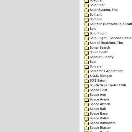
Sokobar
Solar Star
Solar System, The
Solitario
Solltaire
Solltaire (SoftSide Publicat
Solo
Solo Flight
Solo Flight - Second Editio
Son of Rockford, The
Sonar Search
Sonic Death
Sons of Liberty
Sop
Sorcerer
Sorcerer's Apprentice
S.O.S. Mangan
SOS Saturn
South Seas Trader 1906
Space 1999
Space Ace
Space Arena
Space Attack
Space Ball
Space Base
Space Battle
Space Binvaders
Space Blaster