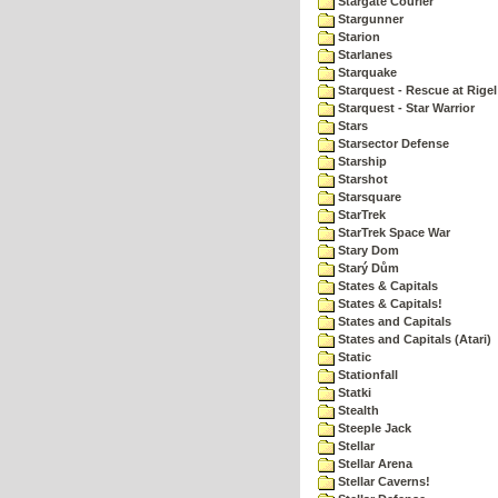
Stargate Courier
Stargunner
Starion
Starlanes
Starquake
Starquest - Rescue at Rigel
Starquest - Star Warrior
Stars
Starsector Defense
Starship
Starshot
Starsquare
StarTrek
StarTrek Space War
Stary Dom
Starý Dům
States & Capitals
States & Capitals!
States and Capitals
States and Capitals (Atari)
Static
Stationfall
Statki
Stealth
Steeple Jack
Stellar
Stellar Arena
Stellar Caverns!