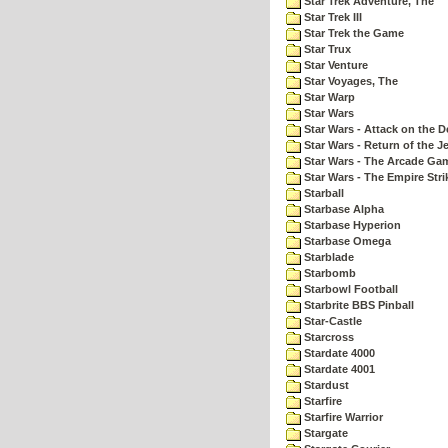
Star Trek Adventure, The
Star Trek III
Star Trek the Game
Star Trux
Star Venture
Star Voyages, The
Star Warp
Star Wars
Star Wars - Attack on the D
Star Wars - Return of the Je
Star Wars - The Arcade Ga
Star Wars - The Empire Str
Starball
Starbase Alpha
Starbase Hyperion
Starbase Omega
Starblade
Starbomb
Starbowl Football
Starbrite BBS Pinball
Star-Castle
Starcross
Stardate 4000
Stardate 4001
Stardust
Starfire
Starfire Warrior
Stargate