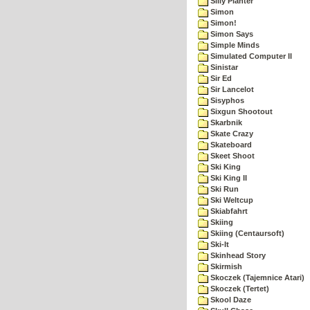
Silly Planter
Simon
Simon!
Simon Says
Simple Minds
Simulated Computer II
Sinistar
Sir Ed
Sir Lancelot
Sisyphos
Sixgun Shootout
Skarbnik
Skate Crazy
Skateboard
Skeet Shoot
Ski King
Ski King II
Ski Run
Ski Weltcup
Skiabfahrt
Skiing
Skiing (Centaursoft)
Ski-It
Skinhead Story
Skirmish
Skoczek (Tajemnice Atari)
Skoczek (Tertet)
Skool Daze