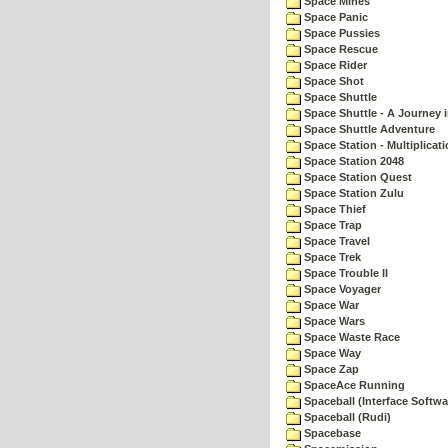
Space Mines
Space Panic
Space Pussies
Space Rescue
Space Rider
Space Shot
Space Shuttle
Space Shuttle - A Journey 
Space Shuttle Adventure
Space Station - Multiplicat
Space Station 2048
Space Station Quest
Space Station Zulu
Space Thief
Space Trap
Space Travel
Space Trek
Space Trouble II
Space Voyager
Space War
Space Wars
Space Waste Race
Space Way
Space Zap
SpaceAce Running
Spaceball (Interface Softwa
Spaceball (Rudi)
Spacebase