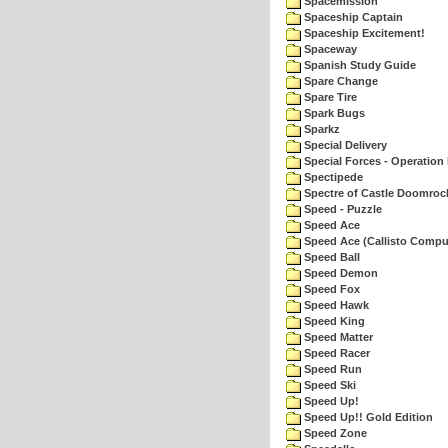
Spacemission
Spaceship Captain
Spaceship Excitement!
Spaceway
Spanish Study Guide
Spare Change
Spare Tire
Spark Bugs
Sparkz
Special Delivery
Special Forces - Operation 
Spectipede
Spectre of Castle Doomroc
Speed - Puzzle
Speed Ace
Speed Ace (Callisto Compu
Speed Ball
Speed Demon
Speed Fox
Speed Hawk
Speed King
Speed Matter
Speed Racer
Speed Run
Speed Ski
Speed Up!
Speed Up!! Gold Edition
Speed Zone