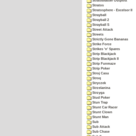
Stratoblaster Outpost
Stratos
Stratosphere - Excelsor II
Strayball
Strayball 2
Strayball S
Street Attack
Streets
Strictly Gone Bananas
Strike Force
Strikes 'n' Spares
Strip Blackjack
Strip Blackjack II
Strip Funmaze
Strip Poker
Stroj Casu
Stroq
Stryczek
Strzelanina
Strzyga
Stud Poker
Stun Trap
Stunt Car Racer
Stunt Clown
Stunt Man
Sub
Sub Attack
Sub Chase