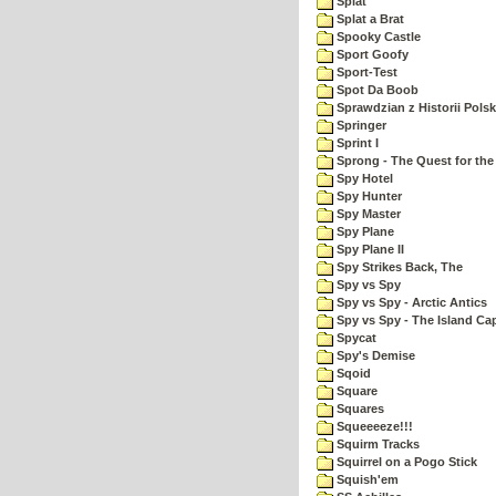
Splat
Splat a Brat
Spooky Castle
Sport Goofy
Sport-Test
Spot Da Boob
Sprawdzian z Historii Polsk
Springer
Sprint I
Sprong - The Quest for the
Spy Hotel
Spy Hunter
Spy Master
Spy Plane
Spy Plane II
Spy Strikes Back, The
Spy vs Spy
Spy vs Spy - Arctic Antics
Spy vs Spy - The Island Ca
Spycat
Spy's Demise
Sqoid
Square
Squares
Squeeeeze!!!
Squirm Tracks
Squirrel on a Pogo Stick
Squish'em