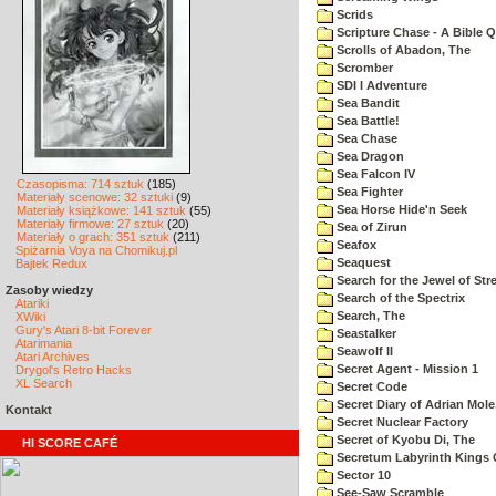
Scrids
Scripture Chase - A Bible Q
Scrolls of Abadon, The
Scromber
SDI I Adventure
Sea Bandit
Sea Battle!
Sea Chase
Sea Dragon
Sea Falcon IV
Czasopisma: 714 sztuk
(185)
Sea Fighter
Materiały scenowe: 32 sztuki
(9)
Sea Horse Hide'n Seek
Materiały książkowe: 141 sztuk
(55)
Materiały firmowe: 27 sztuk
(20)
Sea of Zirun
Materiały o grach: 351 sztuk
(211)
Seafox
Spiżarnia Voya na Chomikuj.pl
Seaquest
Bajtek Redux
Search for the Jewel of Str
Zasoby wiedzy
Search of the Spectrix
Atariki
Search, The
XWiki
Gury's Atari 8-bit Forever
Seastalker
Atarimania
Seawolf II
Atari Archives
Secret Agent - Mission 1
Drygol's Retro Hacks
XL Search
Secret Code
Secret Diary of Adrian Mole
Kontakt
Secret Nuclear Factory
Secret of Kyobu Di, The
HI SCORE CAFÉ
Secretum Labyrinth Kings 
Sector 10
See-Saw Scramble