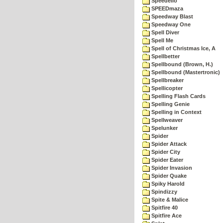
Speedello
SPEEDmaza
Speedway Blast
Speedway One
Spell Diver
Spell Me
Spell of Christmas Ice, A
Spellbetter
Spellbound (Brown, H.)
Spellbound (Mastertronic)
Spellbreaker
Spellicopter
Spelling Flash Cards
Spelling Genie
Spelling in Context
Spellweaver
Spelunker
Spider
Spider Attack
Spider City
Spider Eater
Spider Invasion
Spider Quake
Spiky Harold
Spindizzy
Spite & Malice
Spitfire 40
Spitfire Ace