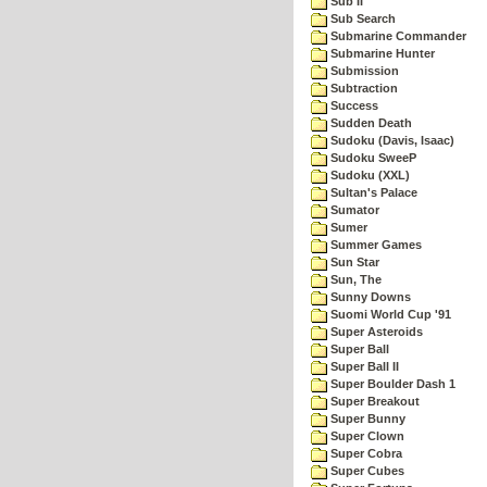
Sub II
Sub Search
Submarine Commander
Submarine Hunter
Submission
Subtraction
Success
Sudden Death
Sudoku (Davis, Isaac)
Sudoku SweeP
Sudoku (XXL)
Sultan's Palace
Sumator
Sumer
Summer Games
Sun Star
Sun, The
Sunny Downs
Suomi World Cup '91
Super Asteroids
Super Ball
Super Ball II
Super Boulder Dash 1
Super Breakout
Super Bunny
Super Clown
Super Cobra
Super Cubes