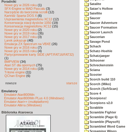
Poradniki
Satalite
Nowe gry w 2026 roku
(1)
SFX-Engine w MAD Pascalu
(3)
Satan's Hollow
Narzędzie do tworzenia scrolli
(12)
Satellite
Kartridż Sparta DOS X
(6)
Saucer
Usprawnienia magnetofonu XC12
(12)
Konserwacja stacji dysków 1050
(19)
Saucer Adventure
Konserwacja magnetofonu XC12
(15)
Saucer Formation
Nowe gry w 2020 roku
(2)
Saucer Launch
Nowe gry w 2019 roku
(35)
Nowe gry w 2017 roku
(3)
Saucerian
Larek pokazuje
(40)
Savage Pond
Emulacja ZX Spectrum na VBXE
(26)
Schach
Nowe gry w 2016 roku
(7)
Nowe gry w 2015 roku
(4)
Schatz-Hoehle
Partycjonowanie karty SIDE (APT/FAT16/FAT32)
Schatzjaeger
(1)
Schooner
BMPVIEW
(34)
Atari ST dla opornych
(75)
Schreckenstein
Nowe gry w 2014 roku
(19)
Sciana
Tritone engine
(11)
Scooter
QChan Engine
(6)
Scorch build 110
nowsze
starsze
Scorch (Miko)
Scorch (SoftScan)
Emulatory
Score 4
Emulator Atari800Win
Emulator Atari800Win PLus 4.0 (Windows)
Scorpions!
Emulator Atari++ (multiplatform)
Scorpions v2.0
Emulator Altirra (Windows)
Scrabble
Biblioteka Atarowca
Scramble Fighter
Scramble (Page 6)
Scramble (Playsoft)
Scrambled Word Game
Screaming Wings