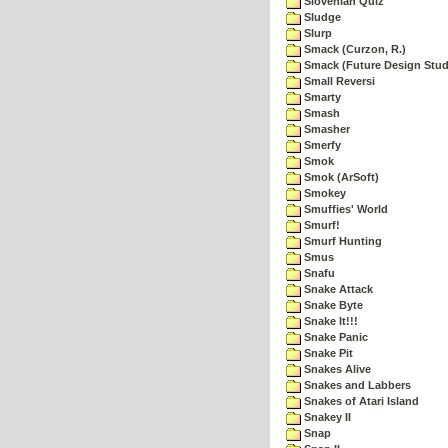
Slovenian Quiz
Sludge
Slurp
Smack (Curzon, R.)
Smack (Future Design Stud
Small Reversi
Smarty
Smash
Smasher
Smerfy
Smok
Smok (ArSoft)
Smokey
Smuffies' World
Smurf!
Smurf Hunting
Smus
Snafu
Snake Attack
Snake Byte
Snake It!!!
Snake Panic
Snake Pit
Snakes Alive
Snakes and Labbers
Snakes of Atari Island
Snakey II
Snap