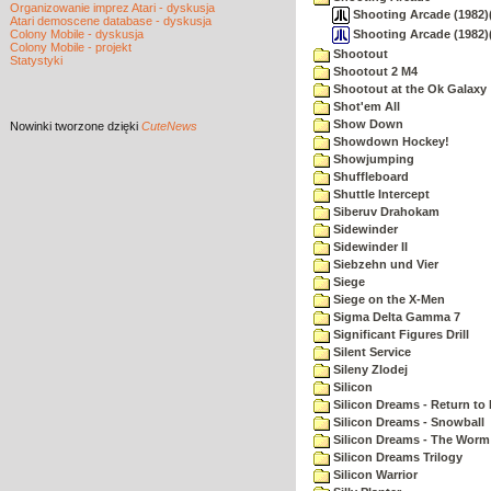
Organizowanie imprez Atari - dyskusja
Shooting Arcade (1982)(D
Atari demoscene database - dyskusja
Shooting Arcade (1982)(
Colony Mobile - dyskusja
Colony Mobile - projekt
Shootout
Statystyki
Shootout 2 M4
Shootout at the Ok Galaxy
Shot'em All
Show Down
Nowinki
tworzone dzięki
CuteNews
Showdown Hockey!
Showjumping
Shuffleboard
Shuttle Intercept
Siberuv Drahokam
Sidewinder
Sidewinder II
Siebzehn und Vier
Siege
Siege on the X-Men
Sigma Delta Gamma 7
Significant Figures Drill
Silent Service
Sileny Zlodej
Silicon
Silicon Dreams - Return to
Silicon Dreams - Snowball
Silicon Dreams - The Worm 
Silicon Dreams Trilogy
Silicon Warrior