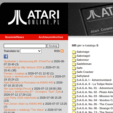
Nowinki/News
Archiwum/Archive
685
gier w katalogu
S
:
Translate to
RSS
Sabotage
Sabotage!
Saboteur
Spotkanie z demosceną #9: STeel/Tori
z 2026-08-
Saddleman
07 20:49 (3)
Letnia edycja Silly Venture 2026
z 2026-07-31
Safe
15:41 (38)
Safe Cracker
Pamięci Jurgiego
z 2026-07-21 12:42 (1)
Safryland
Sceny z demosceny #7: opowiada SuN
z 2026-07-
19 15:24 (2)
S.A.G.A. I - Adventureland
Atari Muzeum w Poznaniu na KWAS #40
z 2026-
S.A.G.A. II - La Tulipe Noire
07-16 16:10 (4)
S.A.G.A. No. 01 - Adventur
Nie żyje kolega Pecuś
z 2026-07-13 18:00 (30)
Sceny z demosceny #7 - Grzegorz "Sun" Żyła
z
S.A.G.A. No. 02 - Pirate Ad
2026-07-12 17:29 (12)
S.A.G.A. No. 03 - Mission I
Lost Party 2026 nadchodzi
z 2026-07-08 15:28
S.A.G.A. No. 04 - Voodoo C
(23)
Pan Zenon i Atari na KWAS #40
z 2026-07-07 13:25
S.A.G.A. No. 05 - The Coun
(7)
S.A.G.A. No. 06 - Strange 
Spotkanie z redakcją "The Voice"
z 2026-07-04
S.A.G.A. No. 13 - The Sorce
07:42 (9)