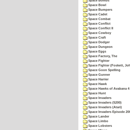
Space Bombs
Space Bowl
Space Bumpers
Space Cadet
Space Combat
Space Conflict
Space Conflict II
Space Cowboy
Space Craft
Space Dodger
Space Dungeon
Space Eggs
Space Factory, The
Space Fighter
Space Fighter (Foskett, Jo
Space Goon Spelling
Space Gunner
Space Harrier
Space Hawk
Space Hawks of Avabana 4
Space Hunt
Space Invaders
Space Invaders (5200)
Space Invaders (Atari)
Space Invaders Episode 20
Space Lander
Space Limbo
Space Lobsters