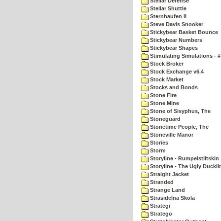
Stellar Defense
Stellar Shuttle
Sternhaufen II
Steve Davis Snooker
Stickybear Basket Bounce
Stickybear Numbers
Stickybear Shapes
Stimulating Simulations - #
Stock Broker
Stock Exchange v6.4
Stock Market
Stocks and Bonds
Stone Fire
Stone Mine
Stone of Sisyphus, The
Stoneguard
Stonetime People, The
Stoneville Manor
Stories
Storm
Storyline - Rumpelstiltskin
Storyline - The Ugly Duckli
Straight Jacket
Stranded
Strange Land
Strasidelna Skola
Strategi
Stratego