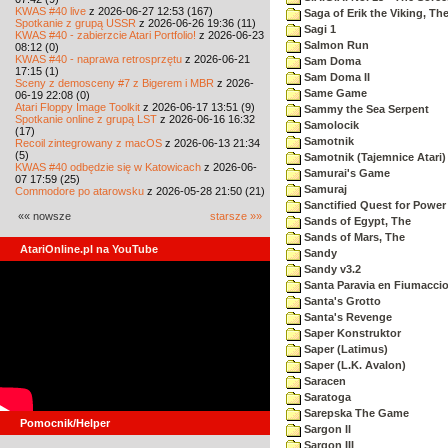
KWAS #40 live
z 2026-06-27 12:53 (167)
Saga of Erik the Viking, Th
Spotkanie z grupą USSR
z 2026-06-26 19:36 (11)
Sagi 1
KWAS #40 - zabierzcie Atari Portfolio!
z 2026-06-23
Salmon Run
08:12 (0)
KWAS #40 - naprawa retrosprzętu
z 2026-06-21
Sam Doma
17:15 (1)
Sam Doma II
Sceny z demosceny #7 z Bigerem i MBR
z 2026-
Same Game
06-19 22:08 (0)
Atari Floppy Image Toolkit
z 2026-06-17 13:51 (9)
Sammy the Sea Serpent
Spotkanie online z grupą LST
z 2026-06-16 16:32
Samolocik
(17)
Samotnik
Recoil zintegrowany z macOS
z 2026-06-13 21:34
(5)
Samotnik (Tajemnice Atari)
KWAS #40 odbędzie się w Katowicach
z 2026-06-
Samurai's Game
07 17:59 (25)
Samuraj
Commodore po atarowsku
z 2026-05-28 21:50 (21)
Sanctified Quest for Power
«« nowsze
starsze »»
Sands of Egypt, The
Sands of Mars, The
AtariOnline.pl na YouTube
Sandy
Sandy v3.2
Santa Paravia en Fiumacci
Santa's Grotto
Santa's Revenge
Saper Konstruktor
Saper (Latimus)
Saper (L.K. Avalon)
Saracen
Saratoga
Sarepska The Game
Pomocnik/Helper
Sargon II
Sargon III