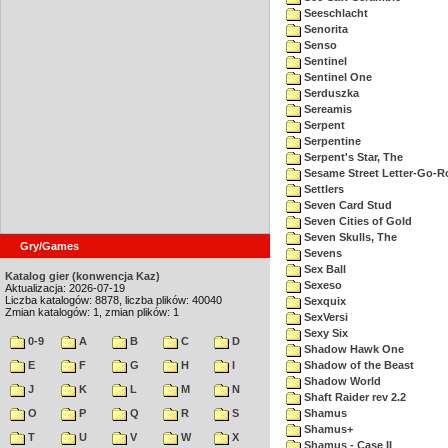
Seeschlacht
Senorita
Senso
Sentinel
Sentinel One
Serduszka
Sereamis
Serpent
Serpentine
Serpent's Star, The
Sesame Street Letter-Go-
Settlers
Seven Card Stud
Seven Cities of Gold
Seven Skulls, The
Gry/Games
Sevens
Sex Ball
Katalog gier (konwencja Kaz)
Sexeso
Aktualizacja: 2026-07-19
Liczba katalogów: 8878, liczba plików: 40040
Sexquix
Zmian katalogów: 1, zmian plików: 1
SexVersi
Sexy Six
0-9
A
B
C
D
Shadow Hawk One
E
F
G
H
I
Shadow of the Beast
Shadow World
J
K
L
M
N
Shaft Raider rev 2.2
O
P
Q
R
S
Shamus
Shamus+
T
U
V
W
X
Shamus - Case II