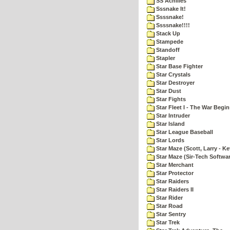
SS Achilles
Sssnake It!
Ssssnake!
Ssssnake!!!!
Stack Up
Stampede
Standoff
Stapler
Star Base Fighter
Star Crystals
Star Destroyer
Star Dust
Star Fights
Star Fleet I - The War Begin
Star Intruder
Star Island
Star League Baseball
Star Lords
Star Maze (Scott, Larry - Ke
Star Maze (Sir-Tech Softwa
Star Merchant
Star Protector
Star Raiders
Star Raiders II
Star Rider
Star Road
Star Sentry
Star Trek