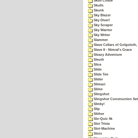
Skull Chase
Skulls
Skunk
Sky Blazer
Sky Diver!
Sky Scraper
Sky Warrior
Sky Writer
Slammer
Slave Cellars of Golgoloth,
Slave II - Nimral's Grace
Sleazy Adventure
Sleuth
Slice
Slide
Slide Ten
Slider
Slimaci
Slime
Slingshot
Slingshot Construction Set
Slinky!
Slip
Slither
Slo-Quiz 4k
Slot Trivia
Slot-Machine
Slots