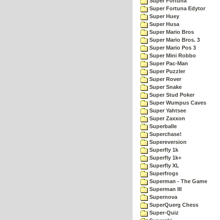
Super Fortuna
Super Fortuna Edytor
Super Huey
Super Husa
Super Mario Bros
Super Mario Bros. 3
Super Mario Pos 3
Super Mini Robbo
Super Pac-Man
Super Puzzler
Super Rover
Super Snake
Super Stud Poker
Super Wumpus Caves
Super Yahtsee
Super Zaxxon
Superballe
Superchase!
Supereversion
Superfly 1k
Superfly 1k+
Superfly XL
Superfrogs
Superman - The Game
Superman III
Supernova
SuperQuerg Chess
Super-Quiz