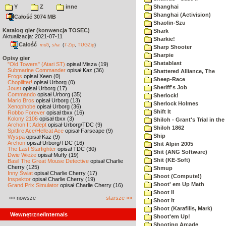
Y
Z
inne
Shanghai
Shanghai (Activision)
Całość 3074 MB
Shaolin-Szu
Katalog gier (konwencja TOSEC)
Shark
Aktualizacja: 2021-07-11
Sharkie!
Całość
,
md5
sha
(
7-Zip
,
TUGZip
)
Sharp Shooter
Sharpie
Opisy gier
Shatablast
"Old Towers" (Atari ST)
opisał Misza (19)
Submarine Commander
opisał Kaz (36)
Shattered Alliance, The
Frogs
opisał Xeen (0)
Sheep-Race
Choplifter!
opisał Urborg (0)
Sheriff's Job
Joust
opisał Urborg (17)
Commando
opisał Urborg (35)
Sherlock!
Mario Bros
opisał Urborg (13)
Sherlock Holmes
Xenophobe
opisał Urborg (36)
Shift It
Robbo Forever
opisał tbxx (16)
Kolony 2106
opisał tbxx (3)
Shiloh - Grant's Trial in th
Archon II: Adept
opisał Urborg/TDC (9)
Shiloh 1862
Spitfire Ace/Hellcat Ace
opisał Farscape (9)
Ship
Wyspa
opisał Kaz (9)
Archon
opisał Urborg/TDC (16)
Shit Alpin 2005
The Last Starfighter
opisał TDC (30)
Shit (ANG Software)
Dwie Wieże
opisał Muffy (19)
Shit (KE-Soft)
Basil The Great Mouse Detective
opisał Charlie
Cherry (125)
Shmup
Inny Świat
opisał Charlie Cherry (17)
Shoot (Compute!)
Inspektor
opisał Charlie Cherry (19)
Shoot' em Up Math
Grand Prix Simulator
opisał Charlie Cherry (16)
Shoot II
«« nowsze
starsze »»
Shoot It
Shoot (Karafilis, Mark)
Wewnętrzne/Internals
Shoot'em Up!
Shooting Arcade