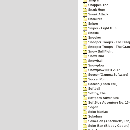
Snap II
Snapper, The
Snark Hunt
Sneak Attack
Sneakers
Sniper
Sniper - Light Gun
Snokie
Snooker
Snooper Troops - The Disa
Snooper Troops - The Gran
Snow Ball Fight
Snow Bird
Snowball
Snowplow
Snowplow NYD 2017
Soccer (Gamma Software)
Soccer Pong
Soccer (Thorn EMI)
Softball
Softoy, The
Softporn Adventure
SoftSide Adventure No. 13 
Sogon
Soko Maniac
Sokoban
Soko-Ban (Anschuetz, Eric
Soko-Ban (Bloody Coders)