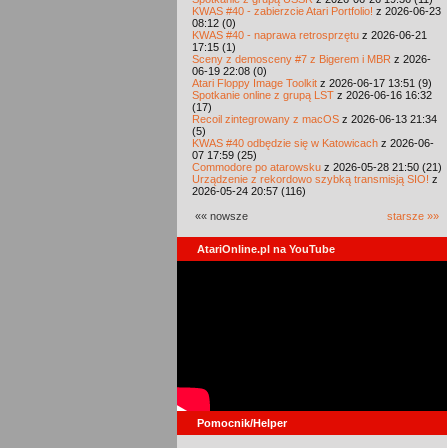
KWAS #40 - zabierzcie Atari Portfolio!
z 2026-06-23
08:12 (0)
KWAS #40 - naprawa retrosprzętu
z 2026-06-21
17:15 (1)
Sceny z demosceny #7 z Bigerem i MBR
z 2026-
06-19 22:08 (0)
Atari Floppy Image Toolkit
z 2026-06-17 13:51 (9)
Spotkanie online z grupą LST
z 2026-06-16 16:32
(17)
Recoil zintegrowany z macOS
z 2026-06-13 21:34
(5)
KWAS #40 odbędzie się w Katowicach
z 2026-06-
07 17:59 (25)
Commodore po atarowsku
z 2026-05-28 21:50 (21)
Urządzenie z rekordowo szybką transmisją SIO!
z
2026-05-24 20:57 (116)
«« nowsze
starsze »»
AtariOnline.pl na YouTube
Pomocnik/Helper