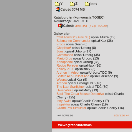
Y
Z
inne
Całość 3074 MB
Katalog gier (konwencja TOSEC)
Aktualizacja: 2021-07-11
Całość
,
md5
sha
(
7-Zip
,
TUGZip
)
Opisy gier
"Old Towers" (Atari ST)
opisał Misza (19)
Submarine Commander
opisał Kaz (36)
Frogs
opisał Xeen (0)
Choplifter!
opisał Urborg (0)
Joust
opisał Urborg (17)
Commando
opisał Urborg (35)
Mario Bros
opisał Urborg (13)
Xenophobe
opisał Urborg (36)
Robbo Forever
opisał tbxx (16)
Kolony 2106
opisał tbxx (3)
Archon II: Adept
opisał Urborg/TDC (9)
Spitfire Ace/Hellcat Ace
opisał Farscape (9)
Wyspa
opisał Kaz (9)
Archon
opisał Urborg/TDC (16)
The Last Starfighter
opisał TDC (30)
Dwie Wieże
opisał Muffy (19)
Basil The Great Mouse Detective
opisał Charlie
Cherry (125)
Inny Świat
opisał Charlie Cherry (17)
Inspektor
opisał Charlie Cherry (19)
Grand Prix Simulator
opisał Charlie Cherry (16)
«« nowsze
starsze »»
Wewnętrzne/Internals