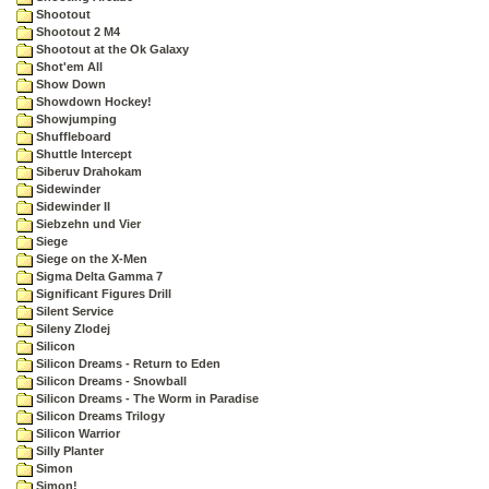
Shootout
Shootout 2 M4
Shootout at the Ok Galaxy
Shot'em All
Show Down
Showdown Hockey!
Showjumping
Shuffleboard
Shuttle Intercept
Siberuv Drahokam
Sidewinder
Sidewinder II
Siebzehn und Vier
Siege
Siege on the X-Men
Sigma Delta Gamma 7
Significant Figures Drill
Silent Service
Sileny Zlodej
Silicon
Silicon Dreams - Return to Eden
Silicon Dreams - Snowball
Silicon Dreams - The Worm in Paradise
Silicon Dreams Trilogy
Silicon Warrior
Silly Planter
Simon
Simon!