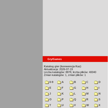
Gry/Games
Katalog gier (konwencja Kaz)
Aktualizacja: 2026-07-19
Liczba katalogów: 8878, liczba plików: 40040
Zmian katalogów: 1, zmian plików: 1
0-9
A
B
C
D
E
F
G
H
I
J
K
L
M
N
O
P
Q
R
S
T
U
V
W
X