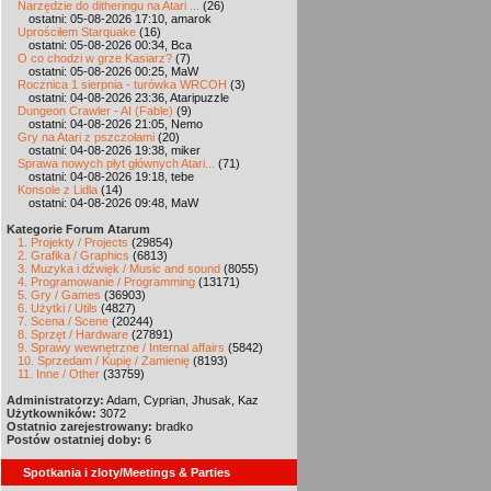
Narzędzie do ditheringu na Atari ...
(26)
ostatni: 05-08-2026 17:10, amarok
Uprościłem Starquake
(16)
ostatni: 05-08-2026 00:34, Bca
O co chodzi w grze Kasiarz?
(7)
ostatni: 05-08-2026 00:25, MaW
Rocznica 1 sierpnia - turówka WRCOH
(3)
ostatni: 04-08-2026 23:36, Ataripuzzle
Dungeon Crawler - AI (Fable)
(9)
ostatni: 04-08-2026 21:05, Nemo
Gry na Atari z pszczołami
(20)
ostatni: 04-08-2026 19:38, miker
Sprawa nowych płyt głównych Atari...
(71)
ostatni: 04-08-2026 19:18, tebe
Konsole z Lidla
(14)
ostatni: 04-08-2026 09:48, MaW
Kategorie Forum Atarum
1. Projekty / Projects
(29854)
2. Grafika / Graphics
(6813)
3. Muzyka i dźwięk / Music and sound
(8055)
4. Programowanie / Programming
(13171)
5. Gry / Games
(36903)
6. Użytki / Utils
(4827)
7. Scena / Scene
(20244)
8. Sprzęt / Hardware
(27891)
9. Sprawy wewnętrzne / Internal affairs
(5842)
10. Sprzedam / Kupię / Zamienię
(8193)
11. Inne / Other
(33759)
Administratorzy:
Adam, Cyprian, Jhusak, Kaz
Użytkowników:
3072
Ostatnio zarejestrowany:
bradko
Postów ostatniej doby:
6
Spotkania i zloty/Meetings & Parties