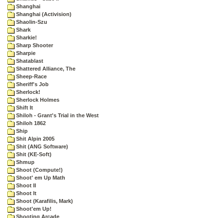
Shanghai
Shanghai (Activision)
Shaolin-Szu
Shark
Sharkie!
Sharp Shooter
Sharpie
Shatablast
Shattered Alliance, The
Sheep-Race
Sheriff's Job
Sherlock!
Sherlock Holmes
Shift It
Shiloh - Grant's Trial in the West
Shiloh 1862
Ship
Shit Alpin 2005
Shit (ANG Software)
Shit (KE-Soft)
Shmup
Shoot (Compute!)
Shoot' em Up Math
Shoot II
Shoot It
Shoot (Karafilis, Mark)
Shoot'em Up!
Shooting Arcade