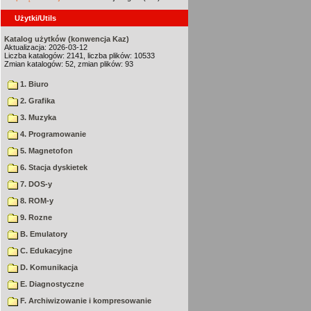
Użytki/Utils
Katalog użytków (konwencja Kaz)
Aktualizacja: 2026-03-12
Liczba katalogów: 2141, liczba plików: 10533
Zmian katalogów: 52, zmian plików: 93
1. Biuro
2. Grafika
3. Muzyka
4. Programowanie
5. Magnetofon
6. Stacja dyskietek
7. DOS-y
8. ROM-y
9. Rozne
B. Emulatory
C. Edukacyjne
D. Komunikacja
E. Diagnostyczne
F. Archiwizowanie i kompresowanie