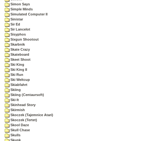
Simon Says
Simple Minds
Simulated Computer II
Sinistar
Sir Ed
Sir Lancelot
Sisyphos
Sixgun Shootout
Skarbnik
Skate Crazy
Skateboard
Skeet Shoot
Ski King
Ski King II
Ski Run
Ski Weltcup
Skiabfahrt
Skiing
Skiing (Centaursoft)
Ski-It
Skinhead Story
Skirmish
Skoczek (Tajemnice Atari)
Skoczek (Tertet)
Skool Daze
Skull Chase
Skulls
Skunk