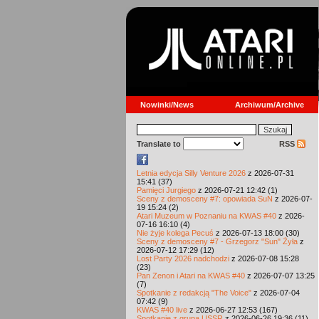
Nowinki/News
Archiwum/Archive
Translate to
RSS
Letnia edycja Silly Venture 2026
z 2026-07-31
15:41 (37)
Pamięci Jurgiego
z 2026-07-21 12:42 (1)
Sceny z demosceny #7: opowiada SuN
z 2026-07-
19 15:24 (2)
Atari Muzeum w Poznaniu na KWAS #40
z 2026-
07-16 16:10 (4)
Nie żyje kolega Pecuś
z 2026-07-13 18:00 (30)
Sceny z demosceny #7 - Grzegorz "Sun" Żyła
z
2026-07-12 17:29 (12)
Lost Party 2026 nadchodzi
z 2026-07-08 15:28
(23)
Pan Zenon i Atari na KWAS #40
z 2026-07-07 13:25
(7)
Spotkanie z redakcją "The Voice"
z 2026-07-04
07:42 (9)
KWAS #40 live
z 2026-06-27 12:53 (167)
Spotkanie z grupą USSR
z 2026-06-26 19:36 (11)