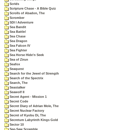
Scrids
Scripture Chase - A Bible Quiz
Scrolls of Abadon, The
Scromber
SDI I Adventure
Sea Bandit
Sea Battle!
Sea Chase
Sea Dragon
Sea Falcon IV
Sea Fighter
Sea Horse Hide'n Seek
Sea of Zirun
Seafox
Seaquest
Search for the Jewel of Strength
Search of the Spectrix
Search, The
Seastalker
Seawolf II
Secret Agent - Mission 1
Secret Code
Secret Diary of Adrian Mole, The
Secret Nuclear Factory
Secret of Kyobu Di, The
Secretum Labyrinth Kings Gold
Sector 10
See-Saw Scramble