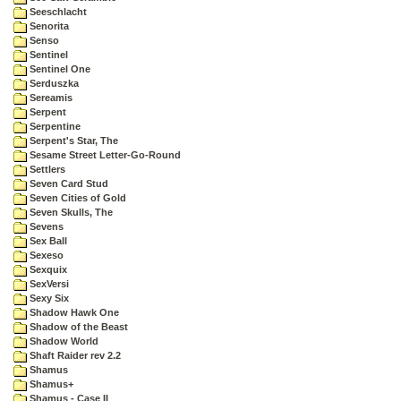
Seeschlacht
Senorita
Senso
Sentinel
Sentinel One
Serduszka
Sereamis
Serpent
Serpentine
Serpent's Star, The
Sesame Street Letter-Go-Round
Settlers
Seven Card Stud
Seven Cities of Gold
Seven Skulls, The
Sevens
Sex Ball
Sexeso
Sexquix
SexVersi
Sexy Six
Shadow Hawk One
Shadow of the Beast
Shadow World
Shaft Raider rev 2.2
Shamus
Shamus+
Shamus - Case II