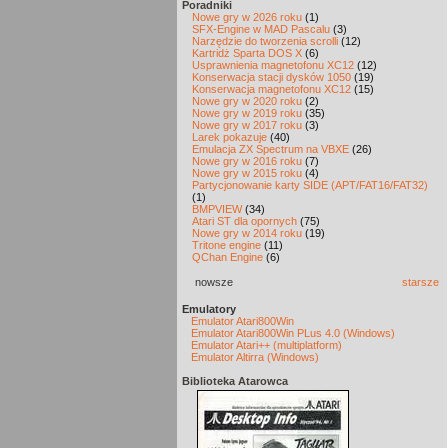
Poradniki
Nowe gry w 2026 roku
(1)
SFX-Engine w MAD Pascalu
(3)
Narzędzie do tworzenia scrolli
(12)
Kartridż Sparta DOS X
(6)
Usprawnienia magnetofonu XC12
(12)
Konserwacja stacji dysków 1050
(19)
Konserwacja magnetofonu XC12
(15)
Nowe gry w 2020 roku
(2)
Nowe gry w 2019 roku
(35)
Nowe gry w 2017 roku
(3)
Larek pokazuje
(40)
Emulacja ZX Spectrum na VBXE
(26)
Nowe gry w 2016 roku
(7)
Nowe gry w 2015 roku
(4)
Partycjonowanie karty SIDE (APT/FAT16/FAT32)
(1)
BMPVIEW
(34)
Atari ST dla opornych
(75)
Nowe gry w 2014 roku
(19)
Tritone engine
(11)
QChan Engine
(6)
nowsze
starsze
Emulatory
Emulator Atari800Win
Emulator Atari800Win PLus 4.0 (Windows)
Emulator Atari++ (multiplatform)
Emulator Altirra (Windows)
Biblioteka Atarowca