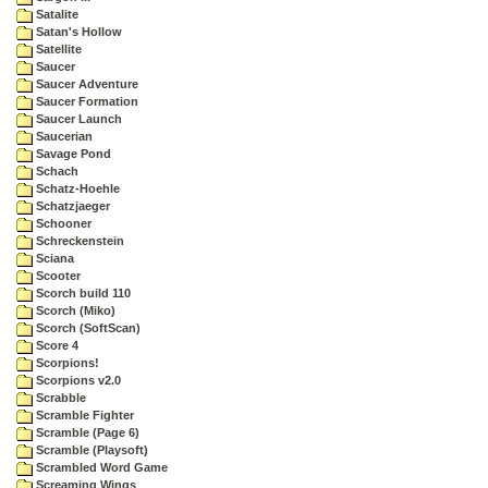
Satalite
Satan's Hollow
Satellite
Saucer
Saucer Adventure
Saucer Formation
Saucer Launch
Saucerian
Savage Pond
Schach
Schatz-Hoehle
Schatzjaeger
Schooner
Schreckenstein
Sciana
Scooter
Scorch build 110
Scorch (Miko)
Scorch (SoftScan)
Score 4
Scorpions!
Scorpions v2.0
Scrabble
Scramble Fighter
Scramble (Page 6)
Scramble (Playsoft)
Scrambled Word Game
Screaming Wings