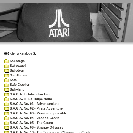
685
gier w katalogu
S
:
Sabotage
Sabotage!
Saboteur
Saddleman
Safe
Safe Cracker
Safryland
S.A.G.A. I - Adventureland
S.A.G.A. II - La Tulipe Noire
S.A.G.A. No. 01 - Adventureland
S.A.G.A. No. 02 - Pirate Adventure
S.A.G.A. No. 03 - Mission Impossible
S.A.G.A. No. 04 - Voodoo Castle
S.A.G.A. No. 05 - The Count
S.A.G.A. No. 06 - Strange Odyssey
S.A.G.A. No. 13 - The Sorcerer of Claymorgue Castle