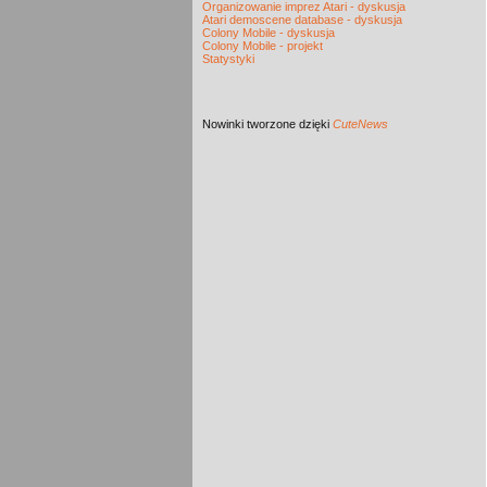
Organizowanie imprez Atari - dyskusja
Atari demoscene database - dyskusja
Colony Mobile - dyskusja
Colony Mobile - projekt
Statystyki
Nowinki
tworzone dzięki
CuteNews