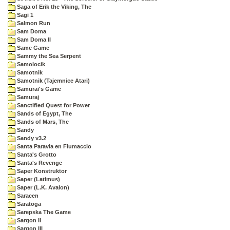
Saga of Erik the Viking, The
Sagi 1
Salmon Run
Sam Doma
Sam Doma II
Same Game
Sammy the Sea Serpent
Samolocik
Samotnik
Samotnik (Tajemnice Atari)
Samurai's Game
Samuraj
Sanctified Quest for Power
Sands of Egypt, The
Sands of Mars, The
Sandy
Sandy v3.2
Santa Paravia en Fiumaccio
Santa's Grotto
Santa's Revenge
Saper Konstruktor
Saper (Latimus)
Saper (L.K. Avalon)
Saracen
Saratoga
Sarepska The Game
Sargon II
Sargon III