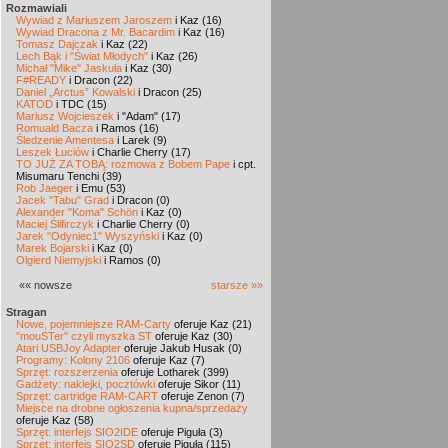
Rozmawiali
Wywiad z Mariuszem Jaroszem
i Kaz (16)
Wywiad Dracona z Mr. Bacardim
i Kaz (16)
Tomasz Dajczak
i Kaz (22)
Lech Bąk i "Świat Młodych"
i Kaz (26)
Michał "Mike" Jaskuła
i Kaz (30)
F#READY
i Dracon (22)
Daniel „Arctus” Kowalski
i Dracon (25)
KATOD
i TDC (15)
Mariusz Wojcieszek
i "Adam" (17)
Romuald Bacza
i Ramos (16)
Śledzenie Amentesa
i Larek (9)
Leszek Łuciów
i Charlie Cherry (17)
TO JUŻ ZA TOBĄ: rozmowa z Bobem Pape
i cpt.
Misumaru Tenchi (39)
Rob Jaeger
i Emu (53)
Jacek "Tabu" Grad
i Dracon (0)
Alexander "Koma" Schön
i Kaz (0)
Maciej Ślifirczyk
i Charlie Cherry (0)
Jarek "Odyniec1" Wyszyński
i Kaz (0)
Marek Bojarski
i Kaz (0)
Olgierd Niemyjski
i Ramos (0)
«« nowsze
starsze »»
Stragan
Nowe, pojemniejsze RAM-Carty
oferuje Kaz (21)
"mouSTer" czyli myszka ST
oferuje Kaz (30)
Atari USBJoy Adapter
oferuje Jakub Husak (0)
Programy: Kolony 2106
oferuje Kaz (7)
Sprzęt: rozszerzenia
oferuje Lotharek (399)
Gadżety: naklejki, pocztówki
oferuje Sikor (11)
Sprzęt: cartridge RAM-CART
oferuje Zenon (7)
Miejsce na drobne ogłoszenia kupna/sprzedaży
oferuje Kaz (58)
Sprzęt: interfejs SIO2IDE
oferuje Piguła (3)
Sprzęt: interfejs SIO2SD
oferuje Piguła (115)