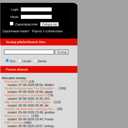
Login:
Hasło:
Zapamiętaj mnie
Zapomniane hasło?
Poproś o członkostwo
Szukaj plików/Search files
Gry
Użytki
Dema
Forum Atarum
Aktualne tematy
Starquake VBXE
(14)
ostatni: 07-08-2026 08:55, Wolfen
Studio komputerowe The Marauder -...
(249)
ostatni: 06-08-2026 19:56, pigula
Książka Gorgha o asemblerze
(79)
ostatni: 06-08-2026 15:35, tOri
Silly Venture 2026SE - the bigges...
(113)
ostatni: 06-08-2026 00:48, tdc
AspeQt dla Androida z obsługą SIO...
(39)
ostatni: 05-08-2026 23:48, greblus
Muzycy scenowi...
(134)
ostatni: 05-08-2026 20:44, Foster
RMT hacking
(468)
ostatni: 05-08-2026 18:57, emkay