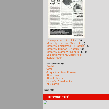
Czasopisma: 714 sztuk
(185)
Materiały scenowe: 32 sztuki
(9)
Materiały książkowe: 141 sztuk
(55)
Materiały firmowe: 27 sztuk
(20)
Materiały o grach: 351 sztuk
(211)
Spiżarnia Voya na Chomikuj.pl
Bajtek Redux
Zasoby wiedzy
Atariki
XWiki
Gury's Atari 8-bit Forever
Atarimania
Atari Archives
Drygol's Retro Hacks
XL Search
Kontakt
HI SCORE CAFÉ