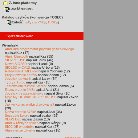
Z. Inne platformy
Całość 908 MB
Katalog użytków (konwencja TOSEC)
Całość
,
md5
sha
(
7-Zip
,
TUGZip
)
Sprzęt/Hardware
Wynalazki
Atari jako programator pojazdu gąsienicowego
napisał Kaz (17)
Atari i Bluetooth
napisał Kaz (35)
SIO2PC-USB
napisał Larek (46)
Nowe SIO2SD
napisał Larek (0)
SIO2SD w CA12
napisał Urborg (15)
Ratowanie ATMEL-ów
napisał Yoohaas (12)
Projektowanie cartów
napisał Zenon (12)
Joystick do Atari
napisał Larek (54)
Tygrys Turbo
napisał Kaz (13)
Testowałem "Simple Stereo"
napisał Zaxon (5)
Rozszerzenie 1MB
napisał Asal (21)
Joystick trzyprzyciskowy
napisał Sikor (18)
Moje MyIDE oraz SIO2PC na USB
napisał Zaxon
(16)
Jak wykonać płytkę drukowaną?
napisał Zaxon
(28)
Rozszerzenie 576kB
napisał Asal (36)
Soczyste kolory
napisał scalak (29)
XEGS Box
napisał Zaxon (13)
Atari w różnych rolach
napisał Różyk (9)
SIO2IDE w pudełku
napisał Kaz (27)
Atari steruje tokarką
napisał Kaz (15)