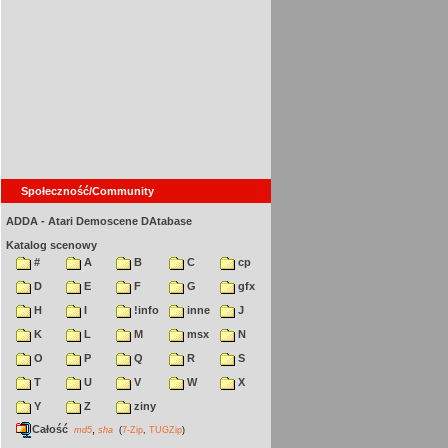
Społeczność/Community
ADDA - Atari Demoscene DAtabase
Katalog scenowy
#
A
B
C
cp
D
E
F
G
gfx
H
I
!info
inne
J
K
L
M
msx
N
O
P
Q
R
S
T
U
V
W
X
Y
Z
ziny
Całość
,
md5
sha
(
7-Zip
,
TUGZip
)