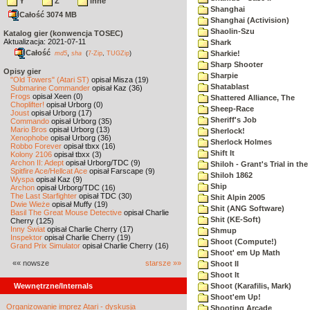
Y
Z
inne
Shanghai
Całość 3074 MB
Shanghai (Activision)
Shaolin-Szu
Katalog gier (konwencja TOSEC)
Aktualizacja: 2021-07-11
Shark
Całość
,
Sharkie!
md5
sha
(
7-Zip
,
TUGZip
)
Sharp Shooter
Opisy gier
Sharpie
"Old Towers" (Atari ST)
opisał Misza (19)
Shatablast
Submarine Commander
opisał Kaz (36)
Frogs
opisał Xeen (0)
Shattered Alliance, The
Choplifter!
opisał Urborg (0)
Sheep-Race
Joust
opisał Urborg (17)
Sheriff's Job
Commando
opisał Urborg (35)
Mario Bros
opisał Urborg (13)
Sherlock!
Xenophobe
opisał Urborg (36)
Sherlock Holmes
Robbo Forever
opisał tbxx (16)
Shift It
Kolony 2106
opisał tbxx (3)
Archon II: Adept
opisał Urborg/TDC (9)
Shiloh - Grant's Trial in th
Spitfire Ace/Hellcat Ace
opisał Farscape (9)
Shiloh 1862
Wyspa
opisał Kaz (9)
Ship
Archon
opisał Urborg/TDC (16)
The Last Starfighter
opisał TDC (30)
Shit Alpin 2005
Dwie Wieże
opisał Muffy (19)
Shit (ANG Software)
Basil The Great Mouse Detective
opisał Charlie
Shit (KE-Soft)
Cherry (125)
Inny Świat
opisał Charlie Cherry (17)
Shmup
Inspektor
opisał Charlie Cherry (19)
Shoot (Compute!)
Grand Prix Simulator
opisał Charlie Cherry (16)
Shoot' em Up Math
«« nowsze
starsze »»
Shoot II
Shoot It
Wewnętrzne/Internals
Shoot (Karafilis, Mark)
Shoot'em Up!
Organizowanie imprez Atari - dyskusja
Shooting Arcade