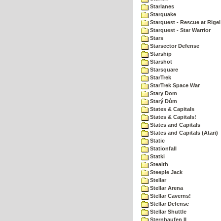
Starlanes
Starquake
Starquest - Rescue at Rigel
Starquest - Star Warrior
Stars
Starsector Defense
Starship
Starshot
Starsquare
StarTrek
StarTrek Space War
Stary Dom
Starý Dům
States & Capitals
States & Capitals!
States and Capitals
States and Capitals (Atari)
Static
Stationfall
Statki
Stealth
Steeple Jack
Stellar
Stellar Arena
Stellar Caverns!
Stellar Defense
Stellar Shuttle
Sternhaufen II