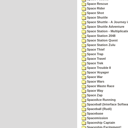
Space Rescue
Space Rider
Space Shot
Space Shuttle
Space Shuttle - A Journey 
Space Shuttle Adventure
Space Station - Multiplicat
Space Station 2048
Space Station Quest
Space Station Zulu
Space Thief
Space Trap
Space Travel
Space Trek
Space Trouble II
Space Voyager
Space War
Space Wars
Space Waste Race
Space Way
Space Zap
SpaceAce Running
Spaceball (Interface Softwa
Spaceball (Rudi)
Spacebase
Spacemission
Spaceship Captain
Spaceship Excitement!