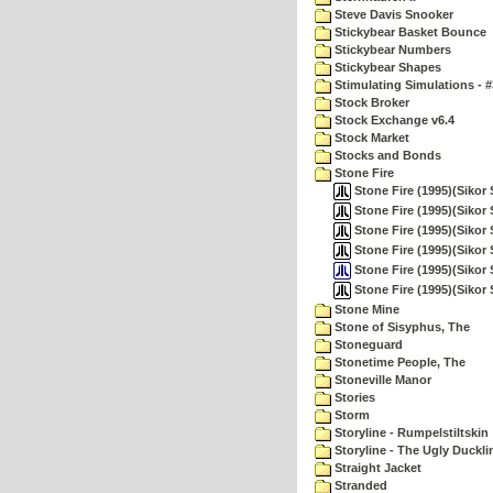
Steve Davis Snooker
Stickybear Basket Bounce
Stickybear Numbers
Stickybear Shapes
Stimulating Simulations - #
Stock Broker
Stock Exchange v6.4
Stock Market
Stocks and Bonds
Stone Fire
Stone Fire (1995)(Sikor 
Stone Fire (1995)(Sikor 
Stone Fire (1995)(Sikor S
Stone Fire (1995)(Sikor S
Stone Fire (1995)(Sikor 
Stone Fire (1995)(Sikor 
Stone Mine
Stone of Sisyphus, The
Stoneguard
Stonetime People, The
Stoneville Manor
Stories
Storm
Storyline - Rumpelstiltskin
Storyline - The Ugly Duckli
Straight Jacket
Stranded