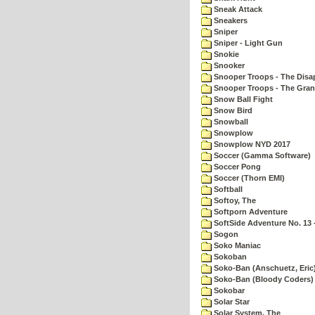
Sneak Attack
Sneakers
Sniper
Sniper - Light Gun
Snokie
Snooker
Snooper Troops - The Disa
Snooper Troops - The Gran
Snow Ball Fight
Snow Bird
Snowball
Snowplow
Snowplow NYD 2017
Soccer (Gamma Software)
Soccer Pong
Soccer (Thorn EMI)
Softball
Softoy, The
Softporn Adventure
SoftSide Adventure No. 13 
Sogon
Soko Maniac
Sokoban
Soko-Ban (Anschuetz, Eric
Soko-Ban (Bloody Coders)
Sokobar
Solar Star
Solar System, The