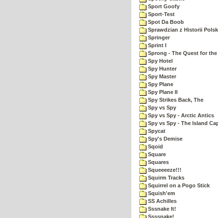
Sport Goofy
Sport-Test
Spot Da Boob
Sprawdzian z Historii Polsk
Springer
Sprint I
Sprong - The Quest for the
Spy Hotel
Spy Hunter
Spy Master
Spy Plane
Spy Plane II
Spy Strikes Back, The
Spy vs Spy
Spy vs Spy - Arctic Antics
Spy vs Spy - The Island Ca
Spycat
Spy's Demise
Sqoid
Square
Squares
Squeeeeze!!!
Squirm Tracks
Squirrel on a Pogo Stick
Squish'em
SS Achilles
Sssnake It!
Ssssnake!