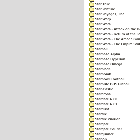
Star Trux
Star Venture
Star Voyages, The
Star Warp
Star Wars
Star Wars - Attack on the D
Star Wars - Return of the Je
Star Wars - The Arcade Ga
Star Wars - The Empire Str
Starball
Starbase Alpha
Starbase Hyperion
Starbase Omega
Starblade
Starbomb
Starbowl Football
Starbrite BBS Pinball
Star-Castle
Starcross
Stardate 4000
Stardate 4001
Stardust
Starfire
Starfire Warrior
Stargate
Stargate Courier
Stargunner
Starion