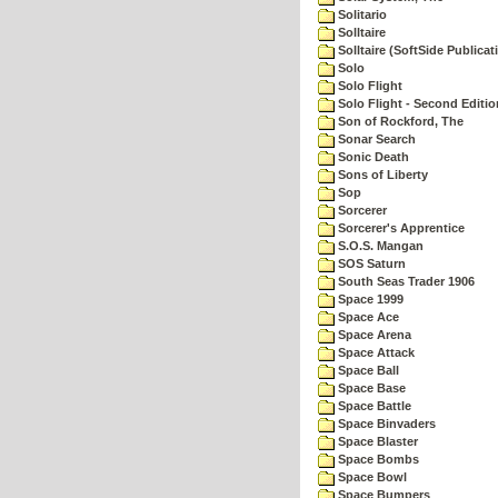
Solitario
Solltaire
Solltaire (SoftSide Publicat
Solo
Solo Flight
Solo Flight - Second Editio
Son of Rockford, The
Sonar Search
Sonic Death
Sons of Liberty
Sop
Sorcerer
Sorcerer's Apprentice
S.O.S. Mangan
SOS Saturn
South Seas Trader 1906
Space 1999
Space Ace
Space Arena
Space Attack
Space Ball
Space Base
Space Battle
Space Binvaders
Space Blaster
Space Bombs
Space Bowl
Space Bumpers