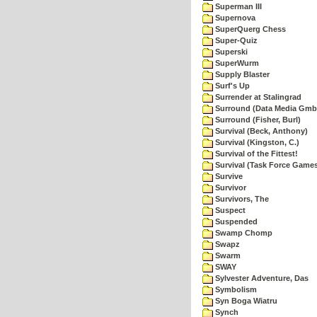
Superman III
Supernova
SuperQuerg Chess
Super-Quiz
Superski
SuperWurm
Supply Blaster
Surf's Up
Surrender at Stalingrad
Surround (Data Media Gmb
Surround (Fisher, Burl)
Survival (Beck, Anthony)
Survival (Kingston, C.)
Survival of the Fittest!
Survival (Task Force Game
Survive
Survivor
Survivors, The
Suspect
Suspended
Swamp Chomp
Swapz
Swarm
SWAY
Sylvester Adventure, Das
Symbolism
Syn Boga Wiatru
Synch