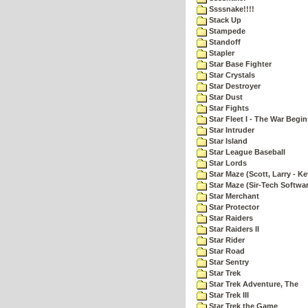
Ssssnake!!!!
Stack Up
Stampede
Standoff
Stapler
Star Base Fighter
Star Crystals
Star Destroyer
Star Dust
Star Fights
Star Fleet I - The War Begin
Star Intruder
Star Island
Star League Baseball
Star Lords
Star Maze (Scott, Larry - Ke
Star Maze (Sir-Tech Softwa
Star Merchant
Star Protector
Star Raiders
Star Raiders II
Star Rider
Star Road
Star Sentry
Star Trek
Star Trek Adventure, The
Star Trek III
Star Trek the Game