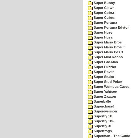
Super Bunny
Super Clown
Super Cobra
Super Cubes
Super Fortuna
Super Fortuna Edytor
Super Huey
Super Husa
Super Mario Bros
Super Mario Bros. 3
Super Mario Pos 3
Super Mini Robbo
Super Pac-Man
Super Puzzler
Super Rover
Super Snake
Super Stud Poker
Super Wumpus Caves
Super Yahtsee
Super Zaxxon
Superballe
Superchase!
Supereversion
Superfly 1k
Superfly 1k+
Superfly XL
Superfrogs
Superman - The Game