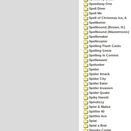
Speedway One
Spell Diver
Spell Me
Spell of Christmas Ice, A
Spellbetter
Spellbound (Brown, H.)
Spellbound (Mastertronic)
Spellbreaker
Spellicopter
Spelling Flash Cards
Spelling Genie
Spelling in Context
Spellweaver
Spelunker
Spider
Spider Attack
Spider City
Spider Eater
Spider Invasion
Spider Quake
Spiky Harold
Spindizzy
Spite & Malice
Spitfire 40
Spitfire Ace
Splat
Splat a Brat
Spooky Castle