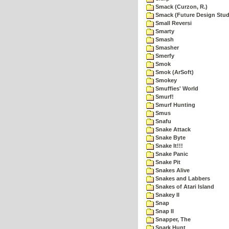
Smack (Curzon, R.)
Smack (Future Design Stud
Small Reversi
Smarty
Smash
Smasher
Smerfy
Smok
Smok (ArSoft)
Smokey
Smuffies' World
Smurf!
Smurf Hunting
Smus
Snafu
Snake Attack
Snake Byte
Snake It!!!
Snake Panic
Snake Pit
Snakes Alive
Snakes and Labbers
Snakes of Atari Island
Snakey II
Snap
Snap II
Snapper, The
Snark Hunt