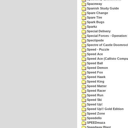
Spaceway
Spanish Study Guide
Spare Change
Spare Tire
Spark Bugs
Sparkz
Special Delivery
Special Forces - Operation 
Spectipede
Spectre of Castle Doomroc
Speed - Puzzle
Speed Ace
Speed Ace (Callisto Compu
Speed Ball
Speed Demon
Speed Fox
Speed Hawk
Speed King
Speed Matter
Speed Racer
Speed Run
Speed Ski
Speed Up!
Speed Up!! Gold Edition
Speed Zone
Speedello
SPEEDmaza
Speedway Blast