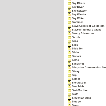
Sky Blazer
Sky Diver!
Sky Scraper
Sky Warrior
Sky Writer
Slammer
Slave Cellars of Golgoloth,
Slave II - Nimral's Grace
Sleazy Adventure
Sleuth
Slice
Slide
Slide Ten
Slider
Slimaci
Slime
Slingshot
Slingshot Construction Set
Slinky!
Slip
Slither
Slo-Quiz 4k
Slot Trivia
Slot-Machine
Slots
Slovenian Quiz
Sludge
Slurp