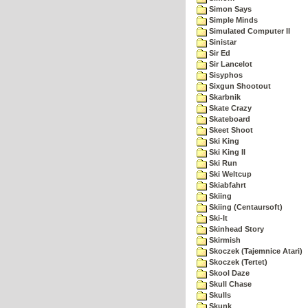
Simon Says
Simple Minds
Simulated Computer II
Sinistar
Sir Ed
Sir Lancelot
Sisyphos
Sixgun Shootout
Skarbnik
Skate Crazy
Skateboard
Skeet Shoot
Ski King
Ski King II
Ski Run
Ski Weltcup
Skiabfahrt
Skiing
Skiing (Centaursoft)
Ski-It
Skinhead Story
Skirmish
Skoczek (Tajemnice Atari)
Skoczek (Tertet)
Skool Daze
Skull Chase
Skulls
Skunk