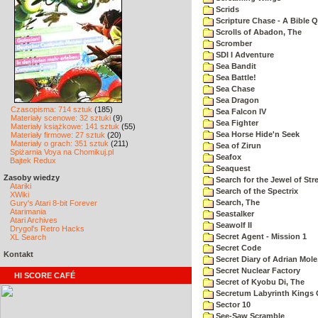
Scrids
Scripture Chase - A Bible Q
Scrolls of Abadon, The
Scromber
SDI I Adventure
Sea Bandit
Sea Battle!
Sea Chase
Sea Dragon
Czasopisma: 714 sztuk
(185)
Sea Falcon IV
Materiały scenowe: 32 sztuki
(9)
Sea Fighter
Materiały książkowe: 141 sztuk
(55)
Sea Horse Hide'n Seek
Materiały firmowe: 27 sztuk
(20)
Materiały o grach: 351 sztuk
(211)
Sea of Zirun
Spiżarnia Voya na Chomikuj.pl
Seafox
Bajtek Redux
Seaquest
Zasoby wiedzy
Search for the Jewel of Str
Atariki
Search of the Spectrix
XWiki
Search, The
Gury's Atari 8-bit Forever
Atarimania
Seastalker
Atari Archives
Seawolf II
Drygol's Retro Hacks
Secret Agent - Mission 1
XL Search
Secret Code
Kontakt
Secret Diary of Adrian Mole
Secret Nuclear Factory
HI SCORE CAFÉ
Secret of Kyobu Di, The
Secretum Labyrinth Kings 
Sector 10
See-Saw Scramble