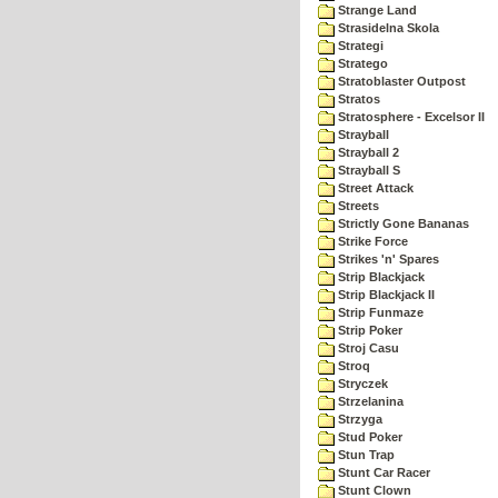
Strange Land
Strasidelna Skola
Strategi
Stratego
Stratoblaster Outpost
Stratos
Stratosphere - Excelsor II
Strayball
Strayball 2
Strayball S
Street Attack
Streets
Strictly Gone Bananas
Strike Force
Strikes 'n' Spares
Strip Blackjack
Strip Blackjack II
Strip Funmaze
Strip Poker
Stroj Casu
Stroq
Stryczek
Strzelanina
Strzyga
Stud Poker
Stun Trap
Stunt Car Racer
Stunt Clown