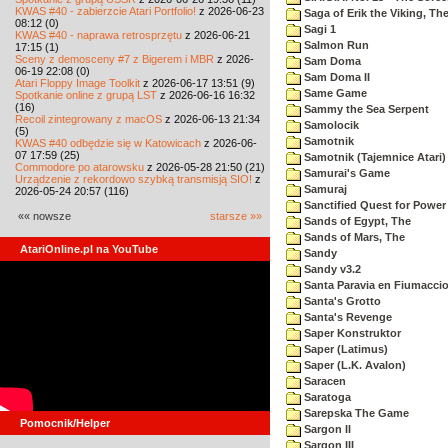
KWAS #40 - zabierzcie Atari Portfolio!
z 2026-06-23
Saga of Erik the Viking, Th
08:12 (0)
Sagi 1
KWAS #40 - naprawa retrosprzętu
z 2026-06-21
Salmon Run
17:15 (1)
Sceny z demosceny #7 z Bigerem i MBR
z 2026-
Sam Doma
06-19 22:08 (0)
Sam Doma II
Atari Floppy Image Toolkit
z 2026-06-17 13:51 (9)
Same Game
Spotkanie online z grupą LST
z 2026-06-16 16:32
(16)
Sammy the Sea Serpent
Recoil zintegrowany z macOS
z 2026-06-13 21:34
Samolocik
(5)
Samotnik
KWAS #40 odbędzie się w Katowicach
z 2026-06-
07 17:59 (25)
Samotnik (Tajemnice Atari)
Commodore po atarowsku
z 2026-05-28 21:50 (21)
Samurai's Game
Urządzenie z rekordowo szybką transmisją SIO!
z
Samuraj
2026-05-24 20:57 (116)
Sanctified Quest for Power
«« nowsze
starsze »»
Sands of Egypt, The
Sands of Mars, The
AtariOnline.pl na YouTube
Sandy
Sandy v3.2
Santa Paravia en Fiumacci
Santa's Grotto
Santa's Revenge
Saper Konstruktor
Saper (Latimus)
Saper (L.K. Avalon)
Saracen
Saratoga
Sarepska The Game
Pomocnik/Helper
Sargon II
Sargon III