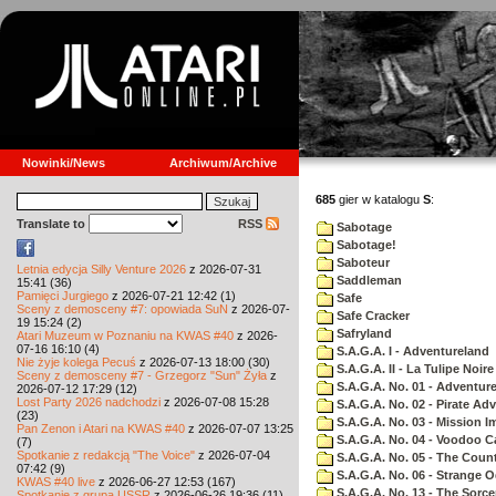
Nowinki/News
Archiwum/Archive
685
gier w katalogu
S
:
Translate to
RSS
Sabotage
Sabotage!
Saboteur
Letnia edycja Silly Venture 2026
z 2026-07-31
Saddleman
15:41 (36)
Pamięci Jurgiego
z 2026-07-21 12:42 (1)
Safe
Sceny z demosceny #7: opowiada SuN
z 2026-07-
Safe Cracker
19 15:24 (2)
Safryland
Atari Muzeum w Poznaniu na KWAS #40
z 2026-
07-16 16:10 (4)
S.A.G.A. I - Adventureland
Nie żyje kolega Pecuś
z 2026-07-13 18:00 (30)
S.A.G.A. II - La Tulipe Noire
Sceny z demosceny #7 - Grzegorz "Sun" Żyła
z
S.A.G.A. No. 01 - Adventur
2026-07-12 17:29 (12)
Lost Party 2026 nadchodzi
z 2026-07-08 15:28
S.A.G.A. No. 02 - Pirate Ad
(23)
S.A.G.A. No. 03 - Mission I
Pan Zenon i Atari na KWAS #40
z 2026-07-07 13:25
S.A.G.A. No. 04 - Voodoo C
(7)
Spotkanie z redakcją "The Voice"
z 2026-07-04
S.A.G.A. No. 05 - The Coun
07:42 (9)
S.A.G.A. No. 06 - Strange 
KWAS #40 live
z 2026-06-27 12:53 (167)
S.A.G.A. No. 13 - The Sorce
Spotkanie z grupą USSR
z 2026-06-26 19:36 (11)