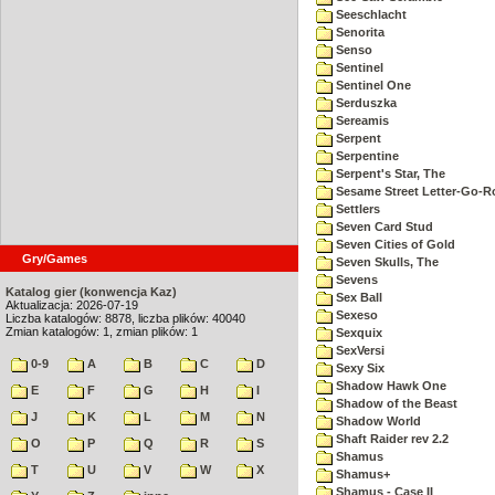
Seeschlacht
Senorita
Senso
Sentinel
Sentinel One
Serduszka
Sereamis
Serpent
Serpentine
Serpent's Star, The
Sesame Street Letter-Go-
Settlers
Seven Card Stud
Seven Cities of Gold
Gry/Games
Seven Skulls, The
Sevens
Katalog gier (konwencja Kaz)
Sex Ball
Aktualizacja: 2026-07-19
Sexeso
Liczba katalogów: 8878, liczba plików: 40040
Zmian katalogów: 1, zmian plików: 1
Sexquix
SexVersi
0-9
A
B
C
D
Sexy Six
Shadow Hawk One
E
F
G
H
I
Shadow of the Beast
J
K
L
M
N
Shadow World
Shaft Raider rev 2.2
O
P
Q
R
S
Shamus
T
U
V
W
X
Shamus+
Shamus - Case II