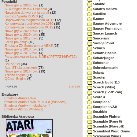
Poradniki
Satalite
Nowe gry w 2026 roku
(1)
SFX-Engine w MAD Pascalu
(3)
Satan's Hollow
Narzędzie do tworzenia scrolli
(12)
Satellite
Kartridż Sparta DOS X
(6)
Saucer
Usprawnienia magnetofonu XC12
(12)
Konserwacja stacji dysków 1050
(19)
Saucer Adventure
Konserwacja magnetofonu XC12
(15)
Saucer Formation
Nowe gry w 2020 roku
(2)
Saucer Launch
Nowe gry w 2019 roku
(35)
Nowe gry w 2017 roku
(3)
Saucerian
Larek pokazuje
(40)
Savage Pond
Emulacja ZX Spectrum na VBXE
(26)
Schach
Nowe gry w 2016 roku
(7)
Nowe gry w 2015 roku
(4)
Schatz-Hoehle
Partycjonowanie karty SIDE (APT/FAT16/FAT32)
Schatzjaeger
(1)
Schooner
BMPVIEW
(34)
Atari ST dla opornych
(75)
Schreckenstein
Nowe gry w 2014 roku
(19)
Sciana
Tritone engine
(11)
Scooter
QChan Engine
(6)
Scorch build 110
nowsze
starsze
Scorch (Miko)
Scorch (SoftScan)
Emulatory
Score 4
Emulator Atari800Win
Emulator Atari800Win PLus 4.0 (Windows)
Scorpions!
Emulator Atari++ (multiplatform)
Scorpions v2.0
Emulator Altirra (Windows)
Scrabble
Biblioteka Atarowca
Scramble Fighter
Scramble (Page 6)
Scramble (Playsoft)
Scrambled Word Game
Screaming Wings