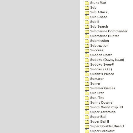
Stunt Man
Sub
Sub Attack
Sub Chase
Sub II
Sub Search
Submarine Commander
Submarine Hunter
Submission
Subtraction
Success
Sudden Death
Sudoku (Davis, Isaac)
Sudoku SweeP
Sudoku (XXL)
Sultan's Palace
Sumator
Sumer
Summer Games
Sun Star
Sun, The
Sunny Downs
Suomi World Cup '91
Super Asteroids
Super Ball
Super Ball II
Super Boulder Dash 1
Super Breakout