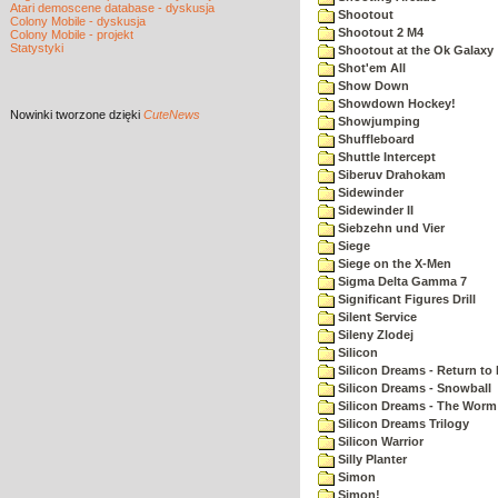
Atari demoscene database - dyskusja
Shootout
Colony Mobile - dyskusja
Shootout 2 M4
Colony Mobile - projekt
Statystyki
Shootout at the Ok Galaxy
Shot'em All
Show Down
Showdown Hockey!
Nowinki
tworzone dzięki
CuteNews
Showjumping
Shuffleboard
Shuttle Intercept
Siberuv Drahokam
Sidewinder
Sidewinder II
Siebzehn und Vier
Siege
Siege on the X-Men
Sigma Delta Gamma 7
Significant Figures Drill
Silent Service
Sileny Zlodej
Silicon
Silicon Dreams - Return to
Silicon Dreams - Snowball
Silicon Dreams - The Worm 
Silicon Dreams Trilogy
Silicon Warrior
Silly Planter
Simon
Simon!