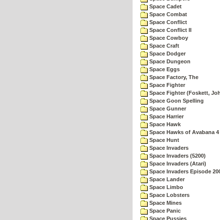
Space Cadet
Space Combat
Space Conflict
Space Conflict II
Space Cowboy
Space Craft
Space Dodger
Space Dungeon
Space Eggs
Space Factory, The
Space Fighter
Space Fighter (Foskett, Jo
Space Goon Spelling
Space Gunner
Space Harrier
Space Hawk
Space Hawks of Avabana 4
Space Hunt
Space Invaders
Space Invaders (5200)
Space Invaders (Atari)
Space Invaders Episode 20
Space Lander
Space Limbo
Space Lobsters
Space Mines
Space Panic
Space Pussies