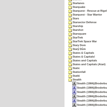
Starlanes
Starquake
Starquest - Rescue at Rigel
Starquest - Star Warrior
Stars
Starsector Defense
Starship
Starshot
Starsquare
StarTrek
StarTrek Space War
Stary Dom
Starý Dům
States & Capitals
States & Capitals!
States and Capitals
States and Capitals (Atari)
Static
Stationfall
Statki
Stealth
Stealth (1984)(Broderbun
Stealth (1984)(Broderbu
Stealth (1984)(Broderbu
Stealth (1984)(Broderbun
Stealth (1984)(Broderbu
Stealth (1984)(Broderbun