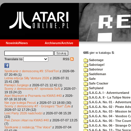
Nowinki/News
Archiwum/Archive
685
gier w katalogu
S
:
Translate to
RSS
Sabotage
Sabotage!
Saboteur
Spotkanie z demosceną #9: STeel/Tori
z 2026-08-
Saddleman
07 20:49 (1)
Letnia edycja Silly Venture 2026
z 2026-07-31
Safe
15:41 (38)
Safe Cracker
Pamięci Jurgiego
z 2026-07-21 12:42 (1)
Safryland
Sceny z demosceny #7: opowiada SuN
z 2026-07-
19 15:24 (2)
S.A.G.A. I - Adventureland
Atari Muzeum w Poznaniu na KWAS #40
z 2026-
S.A.G.A. II - La Tulipe Noire
07-16 16:10 (4)
S.A.G.A. No. 01 - Adventur
Nie żyje kolega Pecuś
z 2026-07-13 18:00 (30)
Sceny z demosceny #7 - Grzegorz "Sun" Żyła
z
S.A.G.A. No. 02 - Pirate Ad
2026-07-12 17:29 (12)
S.A.G.A. No. 03 - Mission I
Lost Party 2026 nadchodzi
z 2026-07-08 15:28
S.A.G.A. No. 04 - Voodoo C
(23)
Pan Zenon i Atari na KWAS #40
z 2026-07-07 13:25
S.A.G.A. No. 05 - The Coun
(7)
S.A.G.A. No. 06 - Strange 
Spotkanie z redakcją "The Voice"
z 2026-07-04
S.A.G.A. No. 13 - The Sorce
07:42 (9)