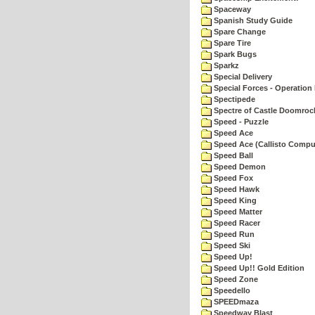
Spaceway
Spanish Study Guide
Spare Change
Spare Tire
Spark Bugs
Sparkz
Special Delivery
Special Forces - Operation 
Spectipede
Spectre of Castle Doomroc
Speed - Puzzle
Speed Ace
Speed Ace (Callisto Compu
Speed Ball
Speed Demon
Speed Fox
Speed Hawk
Speed King
Speed Matter
Speed Racer
Speed Run
Speed Ski
Speed Up!
Speed Up!! Gold Edition
Speed Zone
Speedello
SPEEDmaza
Speedway Blast