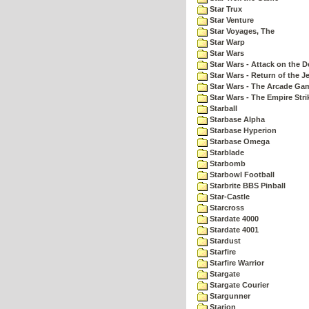
Star Trux
Star Venture
Star Voyages, The
Star Warp
Star Wars
Star Wars - Attack on the D
Star Wars - Return of the Je
Star Wars - The Arcade Ga
Star Wars - The Empire Str
Starball
Starbase Alpha
Starbase Hyperion
Starbase Omega
Starblade
Starbomb
Starbowl Football
Starbrite BBS Pinball
Star-Castle
Starcross
Stardate 4000
Stardate 4001
Stardust
Starfire
Starfire Warrior
Stargate
Stargate Courier
Stargunner
Starion