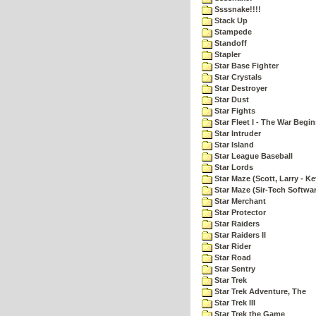
Ssssnake!!!!
Stack Up
Stampede
Standoff
Stapler
Star Base Fighter
Star Crystals
Star Destroyer
Star Dust
Star Fights
Star Fleet I - The War Begin
Star Intruder
Star Island
Star League Baseball
Star Lords
Star Maze (Scott, Larry - Ke
Star Maze (Sir-Tech Softwa
Star Merchant
Star Protector
Star Raiders
Star Raiders II
Star Rider
Star Road
Star Sentry
Star Trek
Star Trek Adventure, The
Star Trek III
Star Trek the Game