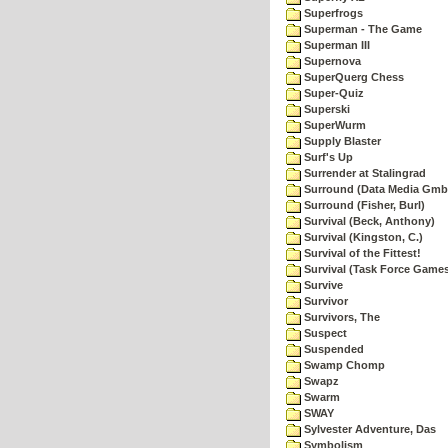
Superfrogs
Superman - The Game
Superman III
Supernova
SuperQuerg Chess
Super-Quiz
Superski
SuperWurm
Supply Blaster
Surf's Up
Surrender at Stalingrad
Surround (Data Media Gmb
Surround (Fisher, Burl)
Survival (Beck, Anthony)
Survival (Kingston, C.)
Survival of the Fittest!
Survival (Task Force Game
Survive
Survivor
Survivors, The
Suspect
Suspended
Swamp Chomp
Swapz
Swarm
SWAY
Sylvester Adventure, Das
Symbolism