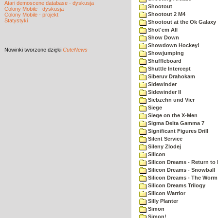
Atari demoscene database - dyskusja
Shootout
Colony Mobile - dyskusja
Shootout 2 M4
Colony Mobile - projekt
Statystyki
Shootout at the Ok Galaxy
Shot'em All
Show Down
Showdown Hockey!
Nowinki
tworzone dzięki
CuteNews
Showjumping
Shuffleboard
Shuttle Intercept
Siberuv Drahokam
Sidewinder
Sidewinder II
Siebzehn und Vier
Siege
Siege on the X-Men
Sigma Delta Gamma 7
Significant Figures Drill
Silent Service
Sileny Zlodej
Silicon
Silicon Dreams - Return to
Silicon Dreams - Snowball
Silicon Dreams - The Worm 
Silicon Dreams Trilogy
Silicon Warrior
Silly Planter
Simon
Simon!