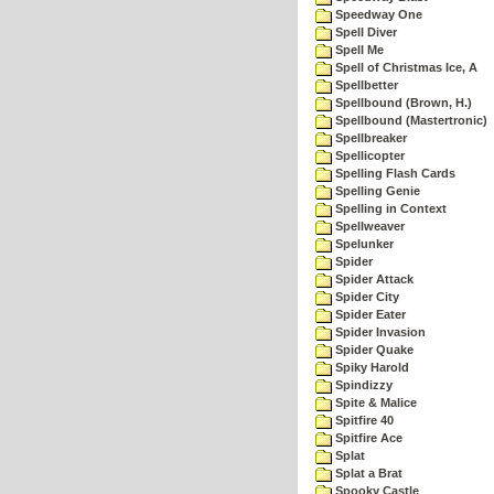
Speedway One
Spell Diver
Spell Me
Spell of Christmas Ice, A
Spellbetter
Spellbound (Brown, H.)
Spellbound (Mastertronic)
Spellbreaker
Spellicopter
Spelling Flash Cards
Spelling Genie
Spelling in Context
Spellweaver
Spelunker
Spider
Spider Attack
Spider City
Spider Eater
Spider Invasion
Spider Quake
Spiky Harold
Spindizzy
Spite & Malice
Spitfire 40
Spitfire Ace
Splat
Splat a Brat
Spooky Castle