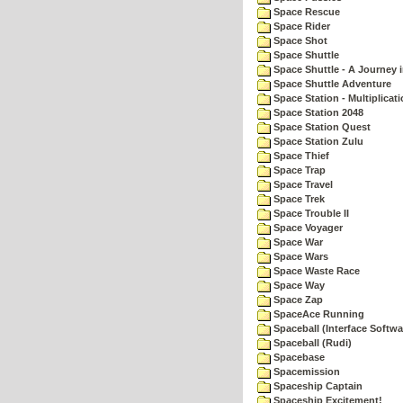
Space Rescue
Space Rider
Space Shot
Space Shuttle
Space Shuttle - A Journey 
Space Shuttle Adventure
Space Station - Multiplicat
Space Station 2048
Space Station Quest
Space Station Zulu
Space Thief
Space Trap
Space Travel
Space Trek
Space Trouble II
Space Voyager
Space War
Space Wars
Space Waste Race
Space Way
Space Zap
SpaceAce Running
Spaceball (Interface Softwa
Spaceball (Rudi)
Spacebase
Spacemission
Spaceship Captain
Spaceship Excitement!