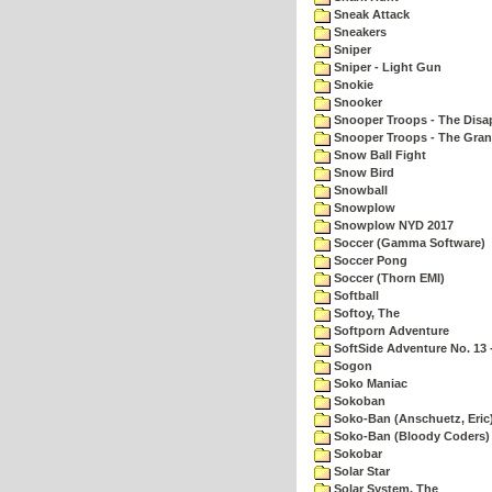
Sneak Attack
Sneakers
Sniper
Sniper - Light Gun
Snokie
Snooker
Snooper Troops - The Disa
Snooper Troops - The Gran
Snow Ball Fight
Snow Bird
Snowball
Snowplow
Snowplow NYD 2017
Soccer (Gamma Software)
Soccer Pong
Soccer (Thorn EMI)
Softball
Softoy, The
Softporn Adventure
SoftSide Adventure No. 13 
Sogon
Soko Maniac
Sokoban
Soko-Ban (Anschuetz, Eric
Soko-Ban (Bloody Coders)
Sokobar
Solar Star
Solar System, The