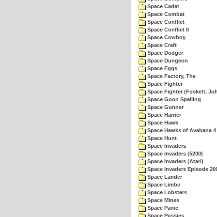
Space Cadet
Space Combat
Space Conflict
Space Conflict II
Space Cowboy
Space Craft
Space Dodger
Space Dungeon
Space Eggs
Space Factory, The
Space Fighter
Space Fighter (Foskett, Jo
Space Goon Spelling
Space Gunner
Space Harrier
Space Hawk
Space Hawks of Avabana 4
Space Hunt
Space Invaders
Space Invaders (5200)
Space Invaders (Atari)
Space Invaders Episode 20
Space Lander
Space Limbo
Space Lobsters
Space Mines
Space Panic
Space Pussies