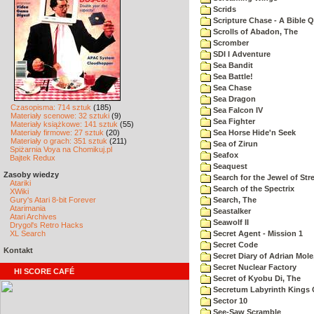
Scrids
Scripture Chase - A Bible Q
Scrolls of Abadon, The
Scromber
SDI I Adventure
Sea Bandit
Sea Battle!
Sea Chase
Sea Dragon
Czasopisma: 714 sztuk
(185)
Sea Falcon IV
Materiały scenowe: 32 sztuki
(9)
Sea Fighter
Materiały książkowe: 141 sztuk
(55)
Materiały firmowe: 27 sztuk
(20)
Sea Horse Hide'n Seek
Materiały o grach: 351 sztuk
(211)
Sea of Zirun
Spiżarnia Voya na Chomikuj.pl
Seafox
Bajtek Redux
Seaquest
Zasoby wiedzy
Search for the Jewel of Str
Atariki
Search of the Spectrix
XWiki
Gury's Atari 8-bit Forever
Search, The
Atarimania
Seastalker
Atari Archives
Seawolf II
Drygol's Retro Hacks
XL Search
Secret Agent - Mission 1
Secret Code
Kontakt
Secret Diary of Adrian Mole
Secret Nuclear Factory
HI SCORE CAFÉ
Secret of Kyobu Di, The
Secretum Labyrinth Kings 
Sector 10
See-Saw Scramble