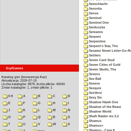
Seeschlacht
Senorita
Senso
Sentinel
Sentinel One
Serduszka
Sereamis
Serpent
Serpentine
Serpent's Star, The
Sesame Street Letter-Go-
Settlers
Seven Card Stud
Seven Cities of Gold
Gry/Games
Seven Skulls, The
Sevens
Katalog gier (konwencja Kaz)
Sex Ball
Aktualizacja: 2026-07-19
Sexeso
Liczba katalogów: 8878, liczba plików: 40040
Zmian katalogów: 1, zmian plików: 1
Sexquix
SexVersi
0-9
A
B
C
D
Sexy Six
Shadow Hawk One
E
F
G
H
I
Shadow of the Beast
J
K
L
M
N
Shadow World
Shaft Raider rev 2.2
O
P
Q
R
S
Shamus
T
U
V
W
X
Shamus+
Shamus - Case II