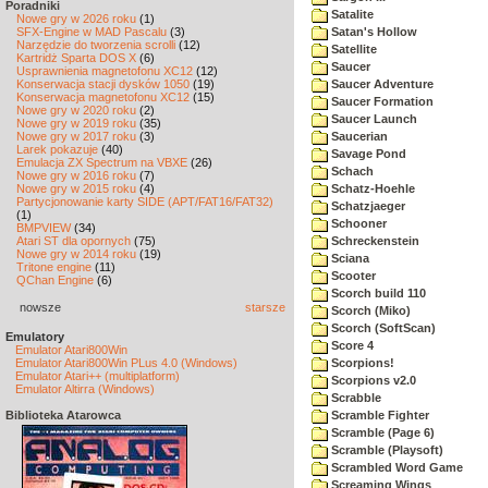
Poradniki
Satalite
Nowe gry w 2026 roku
(1)
SFX-Engine w MAD Pascalu
(3)
Satan's Hollow
Narzędzie do tworzenia scrolli
(12)
Satellite
Kartridż Sparta DOS X
(6)
Saucer
Usprawnienia magnetofonu XC12
(12)
Konserwacja stacji dysków 1050
(19)
Saucer Adventure
Konserwacja magnetofonu XC12
(15)
Saucer Formation
Nowe gry w 2020 roku
(2)
Saucer Launch
Nowe gry w 2019 roku
(35)
Nowe gry w 2017 roku
(3)
Saucerian
Larek pokazuje
(40)
Savage Pond
Emulacja ZX Spectrum na VBXE
(26)
Schach
Nowe gry w 2016 roku
(7)
Nowe gry w 2015 roku
(4)
Schatz-Hoehle
Partycjonowanie karty SIDE (APT/FAT16/FAT32)
Schatzjaeger
(1)
Schooner
BMPVIEW
(34)
Atari ST dla opornych
(75)
Schreckenstein
Nowe gry w 2014 roku
(19)
Sciana
Tritone engine
(11)
Scooter
QChan Engine
(6)
Scorch build 110
nowsze
starsze
Scorch (Miko)
Scorch (SoftScan)
Emulatory
Score 4
Emulator Atari800Win
Emulator Atari800Win PLus 4.0 (Windows)
Scorpions!
Emulator Atari++ (multiplatform)
Scorpions v2.0
Emulator Altirra (Windows)
Scrabble
Biblioteka Atarowca
Scramble Fighter
Scramble (Page 6)
Scramble (Playsoft)
Scrambled Word Game
Screaming Wings