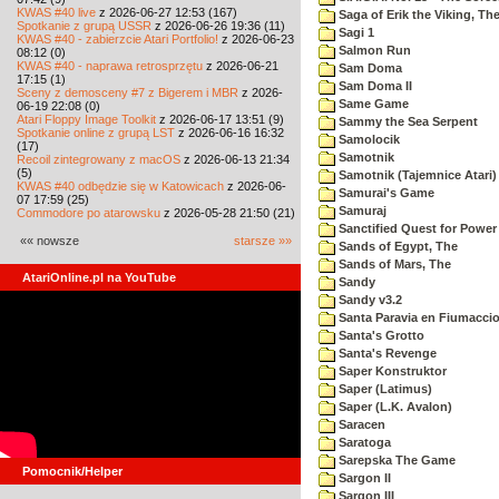
KWAS #40 live
z 2026-06-27 12:53 (167)
Saga of Erik the Viking, Th
Spotkanie z grupą USSR
z 2026-06-26 19:36 (11)
Sagi 1
KWAS #40 - zabierzcie Atari Portfolio!
z 2026-06-23
Salmon Run
08:12 (0)
KWAS #40 - naprawa retrosprzętu
z 2026-06-21
Sam Doma
17:15 (1)
Sam Doma II
Sceny z demosceny #7 z Bigerem i MBR
z 2026-
Same Game
06-19 22:08 (0)
Atari Floppy Image Toolkit
z 2026-06-17 13:51 (9)
Sammy the Sea Serpent
Spotkanie online z grupą LST
z 2026-06-16 16:32
Samolocik
(17)
Samotnik
Recoil zintegrowany z macOS
z 2026-06-13 21:34
(5)
Samotnik (Tajemnice Atari)
KWAS #40 odbędzie się w Katowicach
z 2026-06-
Samurai's Game
07 17:59 (25)
Samuraj
Commodore po atarowsku
z 2026-05-28 21:50 (21)
Sanctified Quest for Power
«« nowsze
starsze »»
Sands of Egypt, The
Sands of Mars, The
AtariOnline.pl na YouTube
Sandy
Sandy v3.2
Santa Paravia en Fiumacci
Santa's Grotto
Santa's Revenge
Saper Konstruktor
Saper (Latimus)
Saper (L.K. Avalon)
Saracen
Saratoga
Sarepska The Game
Pomocnik/Helper
Sargon II
Sargon III