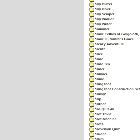
Sky Blazer
Sky Diver!
Sky Scraper
Sky Warrior
Sky Writer
Slammer
Slave Cellars of Golgoloth,
Slave II - Nimral's Grace
Sleazy Adventure
Sleuth
Slice
Slide
Slide Ten
Slider
Slimaci
Slime
Slingshot
Slingshot Construction Set
Slinky!
Slip
Slither
Slo-Quiz 4k
Slot Trivia
Slot-Machine
Slots
Slovenian Quiz
Sludge
Slurp