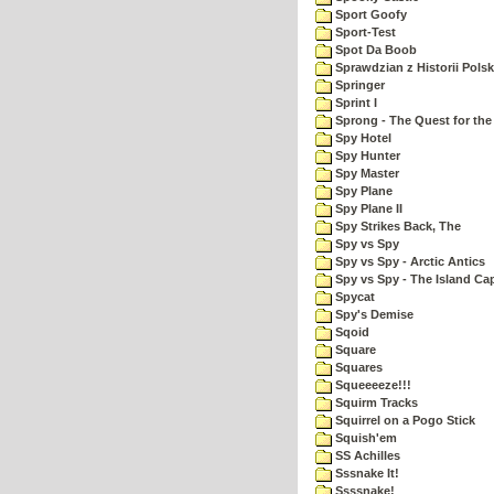
Sport Goofy
Sport-Test
Spot Da Boob
Sprawdzian z Historii Polsk
Springer
Sprint I
Sprong - The Quest for the
Spy Hotel
Spy Hunter
Spy Master
Spy Plane
Spy Plane II
Spy Strikes Back, The
Spy vs Spy
Spy vs Spy - Arctic Antics
Spy vs Spy - The Island Ca
Spycat
Spy's Demise
Sqoid
Square
Squares
Squeeeeze!!!
Squirm Tracks
Squirrel on a Pogo Stick
Squish'em
SS Achilles
Sssnake It!
Ssssnake!