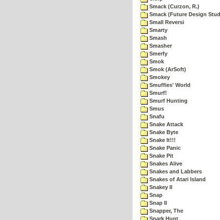
Smack (Curzon, R.)
Smack (Future Design Stud
Small Reversi
Smarty
Smash
Smasher
Smerfy
Smok
Smok (ArSoft)
Smokey
Smuffies' World
Smurf!
Smurf Hunting
Smus
Snafu
Snake Attack
Snake Byte
Snake It!!!
Snake Panic
Snake Pit
Snakes Alive
Snakes and Labbers
Snakes of Atari Island
Snakey II
Snap
Snap II
Snapper, The
Snark Hunt