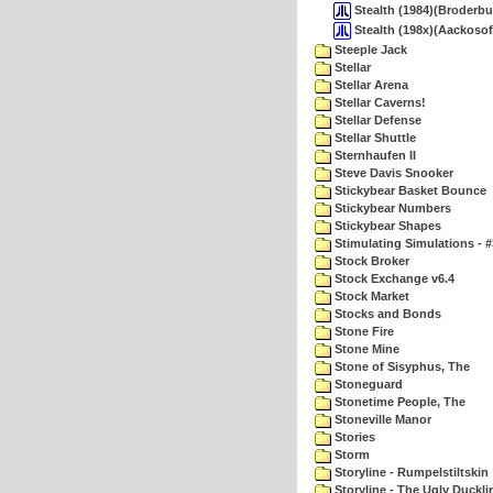
Stealth (1984)(Broderbu
Stealth (198x)(Aackosof
Steeple Jack
Stellar
Stellar Arena
Stellar Caverns!
Stellar Defense
Stellar Shuttle
Sternhaufen II
Steve Davis Snooker
Stickybear Basket Bounce
Stickybear Numbers
Stickybear Shapes
Stimulating Simulations - #
Stock Broker
Stock Exchange v6.4
Stock Market
Stocks and Bonds
Stone Fire
Stone Mine
Stone of Sisyphus, The
Stoneguard
Stonetime People, The
Stoneville Manor
Stories
Storm
Storyline - Rumpelstiltskin
Storyline - The Ugly Duckli