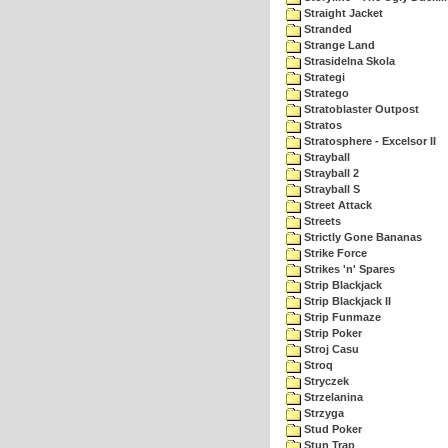
Straight Jacket
Stranded
Strange Land
Strasidelna Skola
Strategi
Stratego
Stratoblaster Outpost
Stratos
Stratosphere - Excelsor II
Strayball
Strayball 2
Strayball S
Street Attack
Streets
Strictly Gone Bananas
Strike Force
Strikes 'n' Spares
Strip Blackjack
Strip Blackjack II
Strip Funmaze
Strip Poker
Stroj Casu
Stroq
Stryczek
Strzelanina
Strzyga
Stud Poker
Stun Trap