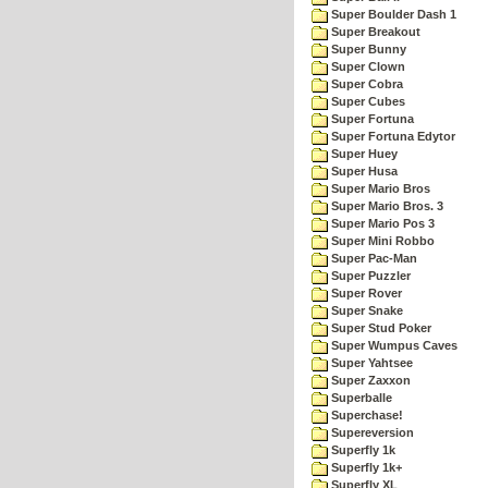
Super Boulder Dash 1
Super Breakout
Super Bunny
Super Clown
Super Cobra
Super Cubes
Super Fortuna
Super Fortuna Edytor
Super Huey
Super Husa
Super Mario Bros
Super Mario Bros. 3
Super Mario Pos 3
Super Mini Robbo
Super Pac-Man
Super Puzzler
Super Rover
Super Snake
Super Stud Poker
Super Wumpus Caves
Super Yahtsee
Super Zaxxon
Superballe
Superchase!
Supereversion
Superfly 1k
Superfly 1k+
Superfly XL