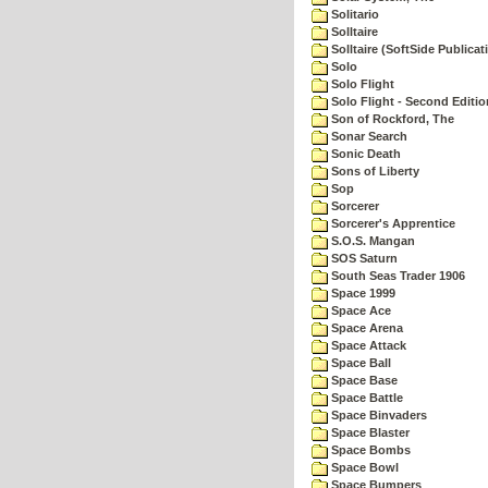
Solitario
Solltaire
Solltaire (SoftSide Publicat
Solo
Solo Flight
Solo Flight - Second Editio
Son of Rockford, The
Sonar Search
Sonic Death
Sons of Liberty
Sop
Sorcerer
Sorcerer's Apprentice
S.O.S. Mangan
SOS Saturn
South Seas Trader 1906
Space 1999
Space Ace
Space Arena
Space Attack
Space Ball
Space Base
Space Battle
Space Binvaders
Space Blaster
Space Bombs
Space Bowl
Space Bumpers