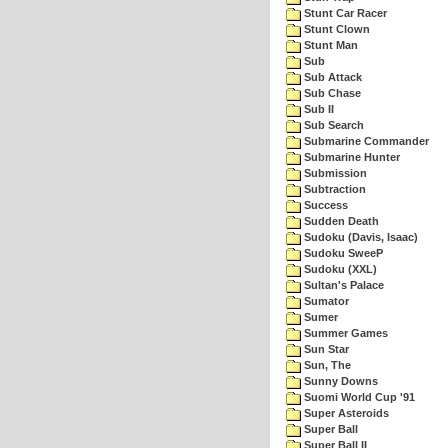
Stunt Car Racer
Stunt Clown
Stunt Man
Sub
Sub Attack
Sub Chase
Sub II
Sub Search
Submarine Commander
Submarine Hunter
Submission
Subtraction
Success
Sudden Death
Sudoku (Davis, Isaac)
Sudoku SweeP
Sudoku (XXL)
Sultan's Palace
Sumator
Sumer
Summer Games
Sun Star
Sun, The
Sunny Downs
Suomi World Cup '91
Super Asteroids
Super Ball
Super Ball II