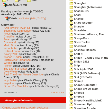
Y
Z
inne
Shanghai
Całość 3074 MB
Shanghai (Activision)
Shaolin-Szu
Katalog gier (konwencja TOSEC)
Aktualizacja: 2021-07-11
Shark
Całość
,
md5
sha
(
7-Zip
,
TUGZip
)
Sharkie!
Sharp Shooter
Opisy gier
Sharpie
"Old Towers" (Atari ST)
opisał Misza (19)
Shatablast
Submarine Commander
opisał Kaz (36)
Frogs
opisał Xeen (0)
Shattered Alliance, The
Choplifter!
opisał Urborg (0)
Sheep-Race
Joust
opisał Urborg (17)
Sheriff's Job
Commando
opisał Urborg (35)
Mario Bros
opisał Urborg (13)
Sherlock!
Xenophobe
opisał Urborg (36)
Sherlock Holmes
Robbo Forever
opisał tbxx (16)
Shift It
Kolony 2106
opisał tbxx (3)
Archon II: Adept
opisał Urborg/TDC (9)
Shiloh - Grant's Trial in th
Spitfire Ace/Hellcat Ace
opisał Farscape (9)
Shiloh 1862
Wyspa
opisał Kaz (9)
Ship
Archon
opisał Urborg/TDC (16)
The Last Starfighter
opisał TDC (30)
Shit Alpin 2005
Dwie Wieże
opisał Muffy (19)
Shit (ANG Software)
Basil The Great Mouse Detective
opisał Charlie
Shit (KE-Soft)
Cherry (125)
Inny Świat
opisał Charlie Cherry (17)
Shmup
Inspektor
opisał Charlie Cherry (19)
Shoot (Compute!)
Grand Prix Simulator
opisał Charlie Cherry (16)
Shoot' em Up Math
«« nowsze
starsze »»
Shoot II
Shoot It
Wewnętrzne/Internals
Shoot (Karafilis, Mark)
Shoot'em Up!
Organizowanie imprez Atari - dyskusja
Shooting Arcade