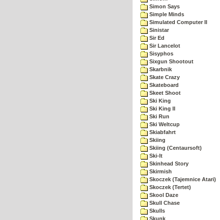
Simon Says
Simple Minds
Simulated Computer II
Sinistar
Sir Ed
Sir Lancelot
Sisyphos
Sixgun Shootout
Skarbnik
Skate Crazy
Skateboard
Skeet Shoot
Ski King
Ski King II
Ski Run
Ski Weltcup
Skiabfahrt
Skiing
Skiing (Centaursoft)
Ski-It
Skinhead Story
Skirmish
Skoczek (Tajemnice Atari)
Skoczek (Tertet)
Skool Daze
Skull Chase
Skulls
Skunk