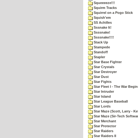
Squeeeeze!!!
Squirm Tracks
Squirrel on a Pogo Stick
Squish'em
SS Achilles
Sssnake It!
Ssssnake!
Ssssnake!!!!
Stack Up
Stampede
Standoff
Stapler
Star Base Fighter
Star Crystals
Star Destroyer
Star Dust
Star Fights
Star Fleet I - The War Begin
Star Intruder
Star Island
Star League Baseball
Star Lords
Star Maze (Scott, Larry - Ke
Star Maze (Sir-Tech Softwa
Star Merchant
Star Protector
Star Raiders
Star Raiders II