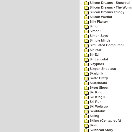
Silicon Dreams - Snowball
Silicon Dreams - The Worm 
Silicon Dreams Trilogy
Silicon Warrior
Silly Planter
Simon
Simon!
Simon Says
Simple Minds
Simulated Computer II
Sinistar
Sir Ed
Sir Lancelot
Sisyphos
Sixgun Shootout
Skarbnik
Skate Crazy
Skateboard
Skeet Shoot
Ski King
Ski King II
Ski Run
Ski Weltcup
Skiabfahrt
Skiing
Skiing (Centaursoft)
Ski-It
Skinhead Story