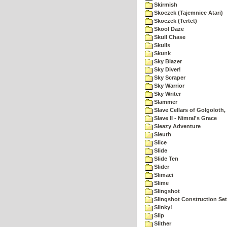
Skirmish
Skoczek (Tajemnice Atari)
Skoczek (Tertet)
Skool Daze
Skull Chase
Skulls
Skunk
Sky Blazer
Sky Diver!
Sky Scraper
Sky Warrior
Sky Writer
Slammer
Slave Cellars of Golgoloth,
Slave II - Nimral's Grace
Sleazy Adventure
Sleuth
Slice
Slide
Slide Ten
Slider
Slimaci
Slime
Slingshot
Slingshot Construction Set
Slinky!
Slip
Slither