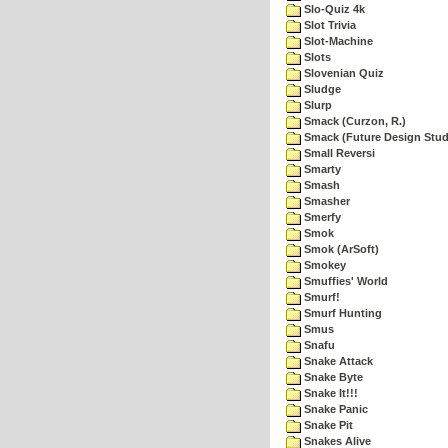
Slo-Quiz 4k
Slot Trivia
Slot-Machine
Slots
Slovenian Quiz
Sludge
Slurp
Smack (Curzon, R.)
Smack (Future Design Stud
Small Reversi
Smarty
Smash
Smasher
Smerfy
Smok
Smok (ArSoft)
Smokey
Smuffies' World
Smurf!
Smurf Hunting
Smus
Snafu
Snake Attack
Snake Byte
Snake It!!!
Snake Panic
Snake Pit
Snakes Alive