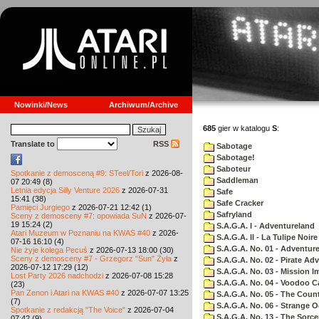
Nowinki/News
Archiwum/Archive
685
gier w katalogu
S
:
Translate to
RSS
Sabotage
Sabotage!
Saboteur
Spotkanie z demosceną #9: STeel/Tori
z 2026-08-
Saddleman
07 20:49 (8)
Letnia edycja Silly Venture 2026
z 2026-07-31
Safe
15:41 (38)
Safe Cracker
Pamięci Jurgiego
z 2026-07-21 12:42 (1)
Safryland
Sceny z demosceny #7: opowiada SuN
z 2026-07-
19 15:24 (2)
S.A.G.A. I - Adventureland
Atari Muzeum w Poznaniu na KWAS #40
z 2026-
S.A.G.A. II - La Tulipe Noire
07-16 16:10 (4)
S.A.G.A. No. 01 - Adventur
Nie żyje kolega Pecuś
z 2026-07-13 18:00 (30)
Sceny z demosceny #7 - Grzegorz "Sun" Żyła
z
S.A.G.A. No. 02 - Pirate Ad
2026-07-12 17:29 (12)
S.A.G.A. No. 03 - Mission I
Lost Party 2026 nadchodzi
z 2026-07-08 15:28
S.A.G.A. No. 04 - Voodoo C
(23)
Pan Zenon i Atari na KWAS #40
z 2026-07-07 13:25
S.A.G.A. No. 05 - The Coun
(7)
S.A.G.A. No. 06 - Strange 
Spotkanie z redakcją "The Voice"
z 2026-07-04
S.A.G.A. No. 13 - The Sorce
07:42 (9)