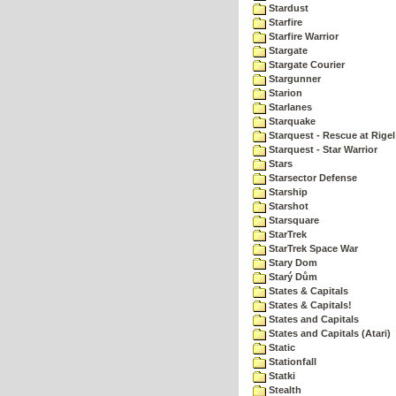
Stardust
Starfire
Starfire Warrior
Stargate
Stargate Courier
Stargunner
Starion
Starlanes
Starquake
Starquest - Rescue at Rigel
Starquest - Star Warrior
Stars
Starsector Defense
Starship
Starshot
Starsquare
StarTrek
StarTrek Space War
Stary Dom
Starý Dům
States & Capitals
States & Capitals!
States and Capitals
States and Capitals (Atari)
Static
Stationfall
Statki
Stealth