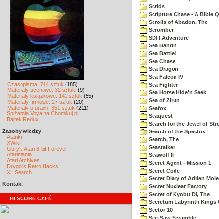
Scrids
Scripture Chase - A Bible Q
Scrolls of Abadon, The
Scromber
SDI I Adventure
Sea Bandit
Sea Battle!
Sea Chase
Sea Dragon
Sea Falcon IV
Czasopisma: 714 sztuk
(185)
Sea Fighter
Materiały scenowe: 32 sztuki
(9)
Sea Horse Hide'n Seek
Materiały książkowe: 141 sztuk
(55)
Sea of Zirun
Materiały firmowe: 27 sztuk
(20)
Materiały o grach: 351 sztuk
(211)
Seafox
Spiżarnia Voya na Chomikuj.pl
Seaquest
Bajtek Redux
Search for the Jewel of Str
Zasoby wiedzy
Search of the Spectrix
Atariki
Search, The
XWiki
Seastalker
Gury's Atari 8-bit Forever
Atarimania
Seawolf II
Atari Archives
Secret Agent - Mission 1
Drygol's Retro Hacks
Secret Code
XL Search
Secret Diary of Adrian Mole
Kontakt
Secret Nuclear Factory
Secret of Kyobu Di, The
HI SCORE CAFÉ
Secretum Labyrinth Kings 
Sector 10
See-Saw Scramble