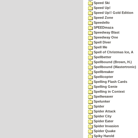
Speed Ski
Speed Up!
Speed Up!! Gold Edition
Speed Zone
Speedello
SPEEDmaza
Speedway Blast
Speedway One
Spell Diver
Spell Me
Spell of Christmas Ice, A
Spellbetter
Spellbound (Brown, H.)
Spellbound (Mastertronic)
Spellbreaker
Spellicopter
Spelling Flash Cards
Spelling Genie
Spelling in Context
Spellweaver
Spelunker
Spider
Spider Attack
Spider City
Spider Eater
Spider Invasion
Spider Quake
Spiky Harold