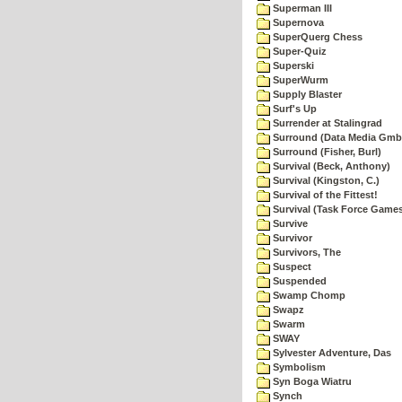
Superman III
Supernova
SuperQuerg Chess
Super-Quiz
Superski
SuperWurm
Supply Blaster
Surf's Up
Surrender at Stalingrad
Surround (Data Media Gmb
Surround (Fisher, Burl)
Survival (Beck, Anthony)
Survival (Kingston, C.)
Survival of the Fittest!
Survival (Task Force Game
Survive
Survivor
Survivors, The
Suspect
Suspended
Swamp Chomp
Swapz
Swarm
SWAY
Sylvester Adventure, Das
Symbolism
Syn Boga Wiatru
Synch