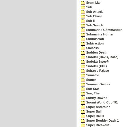
Stunt Man
Sub
Sub Attack
Sub Chase
Sub II
Sub Search
Submarine Commander
Submarine Hunter
Submission
Subtraction
Success
Sudden Death
Sudoku (Davis, Isaac)
Sudoku SweeP
Sudoku (XXL)
Sultan's Palace
Sumator
Sumer
Summer Games
Sun Star
Sun, The
Sunny Downs
Suomi World Cup '91
Super Asteroids
Super Ball
Super Ball II
Super Boulder Dash 1
Super Breakout