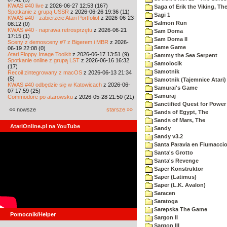
KWAS #40 live
z 2026-06-27 12:53 (167)
Saga of Erik the Viking, Th
Spotkanie z grupą USSR
z 2026-06-26 19:36 (11)
Sagi 1
KWAS #40 - zabierzcie Atari Portfolio!
z 2026-06-23
Salmon Run
08:12 (0)
KWAS #40 - naprawa retrosprzętu
z 2026-06-21
Sam Doma
17:15 (1)
Sam Doma II
Sceny z demosceny #7 z Bigerem i MBR
z 2026-
Same Game
06-19 22:08 (0)
Atari Floppy Image Toolkit
z 2026-06-17 13:51 (9)
Sammy the Sea Serpent
Spotkanie online z grupą LST
z 2026-06-16 16:32
Samolocik
(17)
Samotnik
Recoil zintegrowany z macOS
z 2026-06-13 21:34
(5)
Samotnik (Tajemnice Atari)
KWAS #40 odbędzie się w Katowicach
z 2026-06-
Samurai's Game
07 17:59 (25)
Samuraj
Commodore po atarowsku
z 2026-05-28 21:50 (21)
Sanctified Quest for Power
«« nowsze
starsze »»
Sands of Egypt, The
Sands of Mars, The
AtariOnline.pl na YouTube
Sandy
Sandy v3.2
Santa Paravia en Fiumacci
Santa's Grotto
Santa's Revenge
Saper Konstruktor
Saper (Latimus)
Saper (L.K. Avalon)
Saracen
Saratoga
Sarepska The Game
Pomocnik/Helper
Sargon II
Sargon III