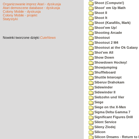
Shoot (Compute!)
Organizowanie imprez Atari - dyskusja
Atari demoscene database - dyskusja
Shoot' em Up Math
Colony Mobile - dyskusja
Shoot II
Colony Mobile - projekt
Shoot It
Statystyki
Shoot (Karafilis, Mark)
Shoot'em Up!
Shooting Arcade
Nowinki
tworzone dzięki
CuteNews
Shootout
Shootout 2 M4
Shootout at the Ok Galaxy
Shot'em All
Show Down
Showdown Hockey!
Showjumping
Shuffleboard
Shuttle Intercept
Siberuv Drahokam
Sidewinder
Sidewinder II
Siebzehn und Vier
Siege
Siege on the X-Men
Sigma Delta Gamma 7
Significant Figures Drill
Silent Service
Sileny Zlodej
Silicon
Silicon Dreams - Return to