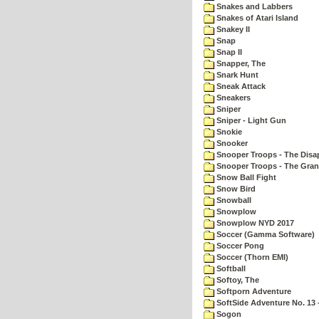
Snakes and Labbers
Snakes of Atari Island
Snakey II
Snap
Snap II
Snapper, The
Snark Hunt
Sneak Attack
Sneakers
Sniper
Sniper - Light Gun
Snokie
Snooker
Snooper Troops - The Disa
Snooper Troops - The Gran
Snow Ball Fight
Snow Bird
Snowball
Snowplow
Snowplow NYD 2017
Soccer (Gamma Software)
Soccer Pong
Soccer (Thorn EMI)
Softball
Softoy, The
Softporn Adventure
SoftSide Adventure No. 13 
Sogon