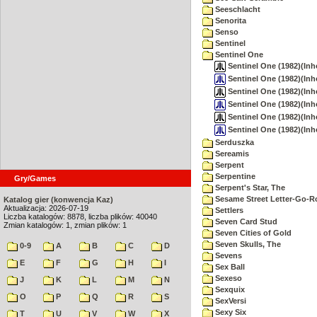
Seeschlacht
Senorita
Senso
Sentinel
Sentinel One
Sentinel One (1982)(Inho
Sentinel One (1982)(Inh
Sentinel One (1982)(Inho
Sentinel One (1982)(Inh
Sentinel One (1982)(Inho
Sentinel One (1982)(In
Serduszka
Sereamis
Serpent
Serpentine
Gry/Games
Serpent's Star, The
Sesame Street Letter-Go-
Katalog gier (konwencja Kaz)
Aktualizacja: 2026-07-19
Settlers
Liczba katalogów: 8878, liczba plików: 40040
Seven Card Stud
Zmian katalogów: 1, zmian plików: 1
Seven Cities of Gold
Seven Skulls, The
0-9
A
B
C
D
Sevens
E
F
G
H
I
Sex Ball
Sexeso
J
K
L
M
N
Sexquix
O
P
Q
R
S
SexVersi
Sexy Six
T
U
V
W
X