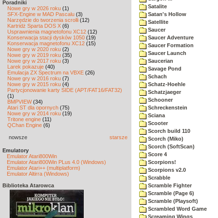
Poradniki
Satalite
Nowe gry w 2026 roku
(1)
SFX-Engine w MAD Pascalu
(3)
Satan's Hollow
Narzędzie do tworzenia scrolli
(12)
Satellite
Kartridż Sparta DOS X
(6)
Saucer
Usprawnienia magnetofonu XC12
(12)
Konserwacja stacji dysków 1050
(19)
Saucer Adventure
Konserwacja magnetofonu XC12
(15)
Saucer Formation
Nowe gry w 2020 roku
(2)
Saucer Launch
Nowe gry w 2019 roku
(35)
Nowe gry w 2017 roku
(3)
Saucerian
Larek pokazuje
(40)
Savage Pond
Emulacja ZX Spectrum na VBXE
(26)
Schach
Nowe gry w 2016 roku
(7)
Nowe gry w 2015 roku
(4)
Schatz-Hoehle
Partycjonowanie karty SIDE (APT/FAT16/FAT32)
Schatzjaeger
(1)
Schooner
BMPVIEW
(34)
Atari ST dla opornych
(75)
Schreckenstein
Nowe gry w 2014 roku
(19)
Sciana
Tritone engine
(11)
Scooter
QChan Engine
(6)
Scorch build 110
nowsze
starsze
Scorch (Miko)
Scorch (SoftScan)
Emulatory
Score 4
Emulator Atari800Win
Emulator Atari800Win PLus 4.0 (Windows)
Scorpions!
Emulator Atari++ (multiplatform)
Scorpions v2.0
Emulator Altirra (Windows)
Scrabble
Biblioteka Atarowca
Scramble Fighter
Scramble (Page 6)
Scramble (Playsoft)
Scrambled Word Game
Screaming Wings