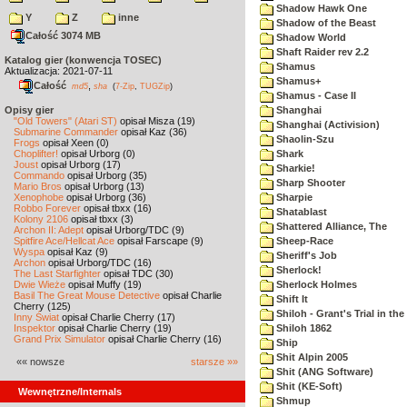
Shadow Hawk One
Y
Z
inne
Shadow of the Beast
Całość 3074 MB
Shadow World
Shaft Raider rev 2.2
Katalog gier (konwencja TOSEC)
Shamus
Aktualizacja: 2021-07-11
Shamus+
Całość
,
md5
sha
(
7-Zip
,
TUGZip
)
Shamus - Case II
Opisy gier
Shanghai
"Old Towers" (Atari ST)
opisał Misza (19)
Shanghai (Activision)
Submarine Commander
opisał Kaz (36)
Shaolin-Szu
Frogs
opisał Xeen (0)
Choplifter!
opisał Urborg (0)
Shark
Joust
opisał Urborg (17)
Sharkie!
Commando
opisał Urborg (35)
Sharp Shooter
Mario Bros
opisał Urborg (13)
Xenophobe
opisał Urborg (36)
Sharpie
Robbo Forever
opisał tbxx (16)
Shatablast
Kolony 2106
opisał tbxx (3)
Shattered Alliance, The
Archon II: Adept
opisał Urborg/TDC (9)
Spitfire Ace/Hellcat Ace
opisał Farscape (9)
Sheep-Race
Wyspa
opisał Kaz (9)
Sheriff's Job
Archon
opisał Urborg/TDC (16)
Sherlock!
The Last Starfighter
opisał TDC (30)
Dwie Wieże
opisał Muffy (19)
Sherlock Holmes
Basil The Great Mouse Detective
opisał Charlie
Shift It
Cherry (125)
Shiloh - Grant's Trial in th
Inny Świat
opisał Charlie Cherry (17)
Inspektor
opisał Charlie Cherry (19)
Shiloh 1862
Grand Prix Simulator
opisał Charlie Cherry (16)
Ship
Shit Alpin 2005
«« nowsze
starsze »»
Shit (ANG Software)
Shit (KE-Soft)
Wewnętrzne/Internals
Shmup