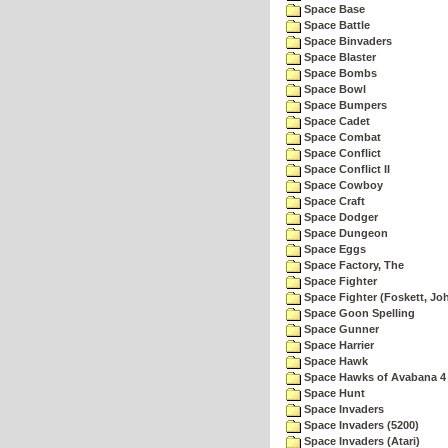
Space Base
Space Battle
Space Binvaders
Space Blaster
Space Bombs
Space Bowl
Space Bumpers
Space Cadet
Space Combat
Space Conflict
Space Conflict II
Space Cowboy
Space Craft
Space Dodger
Space Dungeon
Space Eggs
Space Factory, The
Space Fighter
Space Fighter (Foskett, Jo
Space Goon Spelling
Space Gunner
Space Harrier
Space Hawk
Space Hawks of Avabana 4
Space Hunt
Space Invaders
Space Invaders (5200)
Space Invaders (Atari)