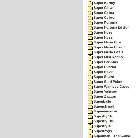
Super Bunny
Super Clown
Super Cobra
Super Cubes
Super Fortuna
Super Fortuna Edytor
Super Huey
Super Husa
Super Mario Bros
Super Mario Bros. 3
Super Mario Pos 3
Super Mini Robbo
Super Pac-Man
Super Puzzler
Super Rover
Super Snake
Super Stud Poker
Super Wumpus Caves
Super Yahtsee
Super Zaxxon
Superballe
Superchase!
Supereversion
Superfly 1k
Superfly 1k+
Superfly XL
Superfrogs
Superman - The Game