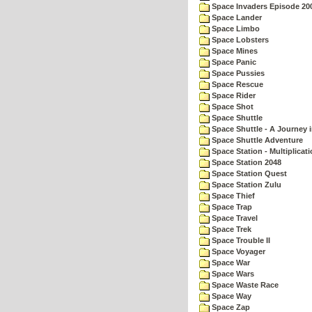
Space Invaders Episode 20
Space Lander
Space Limbo
Space Lobsters
Space Mines
Space Panic
Space Pussies
Space Rescue
Space Rider
Space Shot
Space Shuttle
Space Shuttle - A Journey 
Space Shuttle Adventure
Space Station - Multiplicat
Space Station 2048
Space Station Quest
Space Station Zulu
Space Thief
Space Trap
Space Travel
Space Trek
Space Trouble II
Space Voyager
Space War
Space Wars
Space Waste Race
Space Way
Space Zap