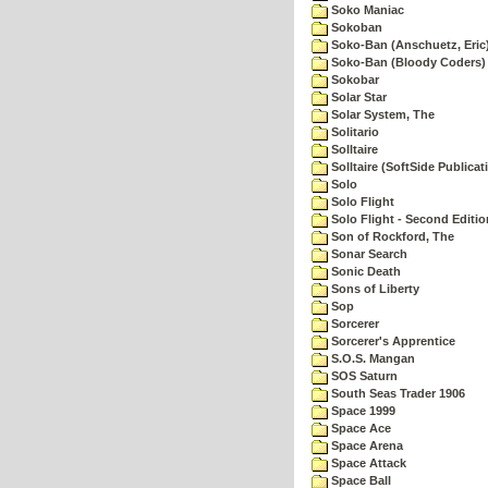
Soko Maniac
Sokoban
Soko-Ban (Anschuetz, Eric
Soko-Ban (Bloody Coders)
Sokobar
Solar Star
Solar System, The
Solitario
Solltaire
Solltaire (SoftSide Publicat
Solo
Solo Flight
Solo Flight - Second Editio
Son of Rockford, The
Sonar Search
Sonic Death
Sons of Liberty
Sop
Sorcerer
Sorcerer's Apprentice
S.O.S. Mangan
SOS Saturn
South Seas Trader 1906
Space 1999
Space Ace
Space Arena
Space Attack
Space Ball