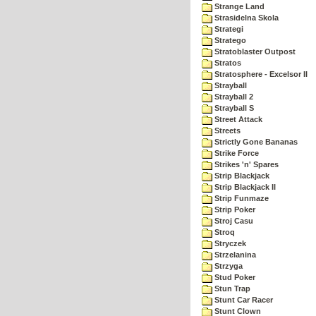
Strange Land
Strasidelna Skola
Strategi
Stratego
Stratoblaster Outpost
Stratos
Stratosphere - Excelsor II
Strayball
Strayball 2
Strayball S
Street Attack
Streets
Strictly Gone Bananas
Strike Force
Strikes 'n' Spares
Strip Blackjack
Strip Blackjack II
Strip Funmaze
Strip Poker
Stroj Casu
Stroq
Stryczek
Strzelanina
Strzyga
Stud Poker
Stun Trap
Stunt Car Racer
Stunt Clown