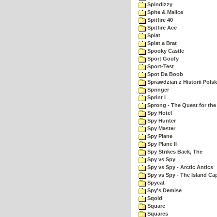
Spindizzy
Spite & Malice
Spitfire 40
Spitfire Ace
Splat
Splat a Brat
Spooky Castle
Sport Goofy
Sport-Test
Spot Da Boob
Sprawdzian z Historii Polsk
Springer
Sprint I
Sprong - The Quest for the
Spy Hotel
Spy Hunter
Spy Master
Spy Plane
Spy Plane II
Spy Strikes Back, The
Spy vs Spy
Spy vs Spy - Arctic Antics
Spy vs Spy - The Island Ca
Spycat
Spy's Demise
Sqoid
Square
Squares