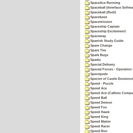
SpaceAce Running
Spaceball (Interface Softwa
Spaceball (Rudi)
Spacebase
Spacemission
Spaceship Captain
Spaceship Excitement!
Spaceway
Spanish Study Guide
Spare Change
Spare Tire
Spark Bugs
Sparkz
Special Delivery
Special Forces - Operation 
Spectipede
Spectre of Castle Doomroc
Speed - Puzzle
Speed Ace
Speed Ace (Callisto Compu
Speed Ball
Speed Demon
Speed Fox
Speed Hawk
Speed King
Speed Matter
Speed Racer
Speed Run