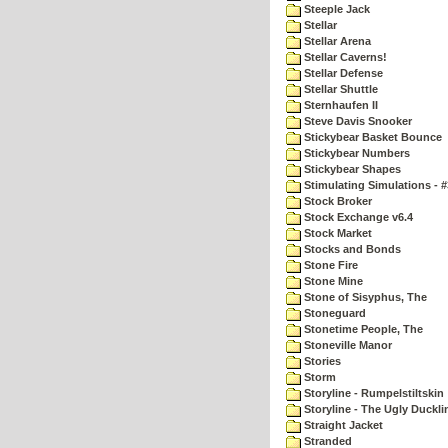
Steeple Jack
Stellar
Stellar Arena
Stellar Caverns!
Stellar Defense
Stellar Shuttle
Sternhaufen II
Steve Davis Snooker
Stickybear Basket Bounce
Stickybear Numbers
Stickybear Shapes
Stimulating Simulations - #
Stock Broker
Stock Exchange v6.4
Stock Market
Stocks and Bonds
Stone Fire
Stone Mine
Stone of Sisyphus, The
Stoneguard
Stonetime People, The
Stoneville Manor
Stories
Storm
Storyline - Rumpelstiltskin
Storyline - The Ugly Duckli
Straight Jacket
Stranded