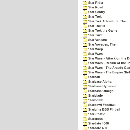
Star Rider
Star Road
Star Sentry
Star Trek
Star Trek Adventure, The
Star Trek III
Star Trek the Game
Star Trux
Star Venture
Star Voyages, The
Star Warp
Star Wars
Star Wars - Attack on the D
Star Wars - Return of the Je
Star Wars - The Arcade Ga
Star Wars - The Empire Str
Starball
Starbase Alpha
Starbase Hyperion
Starbase Omega
Starblade
Starbomb
Starbowl Football
Starbrite BBS Pinball
Star-Castle
Starcross
Stardate 4000
Stardate 4001