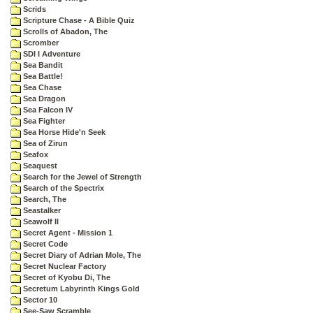
Scrids
Scripture Chase - A Bible Quiz
Scrolls of Abadon, The
Scromber
SDI I Adventure
Sea Bandit
Sea Battle!
Sea Chase
Sea Dragon
Sea Falcon IV
Sea Fighter
Sea Horse Hide'n Seek
Sea of Zirun
Seafox
Seaquest
Search for the Jewel of Strength
Search of the Spectrix
Search, The
Seastalker
Seawolf II
Secret Agent - Mission 1
Secret Code
Secret Diary of Adrian Mole, The
Secret Nuclear Factory
Secret of Kyobu Di, The
Secretum Labyrinth Kings Gold
Sector 10
See-Saw Scramble