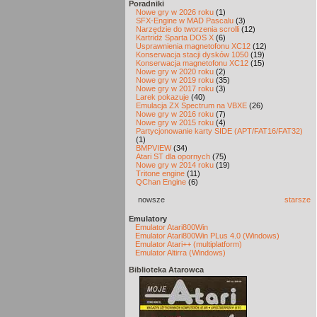
Poradniki
Nowe gry w 2026 roku
(1)
SFX-Engine w MAD Pascalu
(3)
Narzędzie do tworzenia scrolli
(12)
Kartridż Sparta DOS X
(6)
Usprawnienia magnetofonu XC12
(12)
Konserwacja stacji dysków 1050
(19)
Konserwacja magnetofonu XC12
(15)
Nowe gry w 2020 roku
(2)
Nowe gry w 2019 roku
(35)
Nowe gry w 2017 roku
(3)
Larek pokazuje
(40)
Emulacja ZX Spectrum na VBXE
(26)
Nowe gry w 2016 roku
(7)
Nowe gry w 2015 roku
(4)
Partycjonowanie karty SIDE (APT/FAT16/FAT32)
(1)
BMPVIEW
(34)
Atari ST dla opornych
(75)
Nowe gry w 2014 roku
(19)
Tritone engine
(11)
QChan Engine
(6)
nowsze
starsze
Emulatory
Emulator Atari800Win
Emulator Atari800Win PLus 4.0 (Windows)
Emulator Atari++ (multiplatform)
Emulator Altirra (Windows)
Biblioteka Atarowca