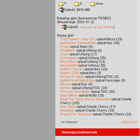
Y
Z
inne
Całość 3074 MB
Katalog gier (konwencja TOSEC)
Aktualizacja: 2021-07-11
Całość
,
md5
sha
(
7-Zip
,
TUGZip
)
Opisy gier
"Old Towers" (Atari ST)
opisał Misza (19)
Submarine Commander
opisał Kaz (36)
Frogs
opisał Xeen (0)
Choplifter!
opisał Urborg (0)
Joust
opisał Urborg (17)
Commando
opisał Urborg (35)
Mario Bros
opisał Urborg (13)
Xenophobe
opisał Urborg (36)
Robbo Forever
opisał tbxx (16)
Kolony 2106
opisał tbxx (3)
Archon II: Adept
opisał Urborg/TDC (9)
Spitfire Ace/Hellcat Ace
opisał Farscape (9)
Wyspa
opisał Kaz (9)
Archon
opisał Urborg/TDC (16)
The Last Starfighter
opisał TDC (30)
Dwie Wieże
opisał Muffy (19)
Basil The Great Mouse Detective
opisał Charlie
Cherry (125)
Inny Świat
opisał Charlie Cherry (17)
Inspektor
opisał Charlie Cherry (19)
Grand Prix Simulator
opisał Charlie Cherry (16)
«« nowsze
starsze »»
Wewnętrzne/Internals