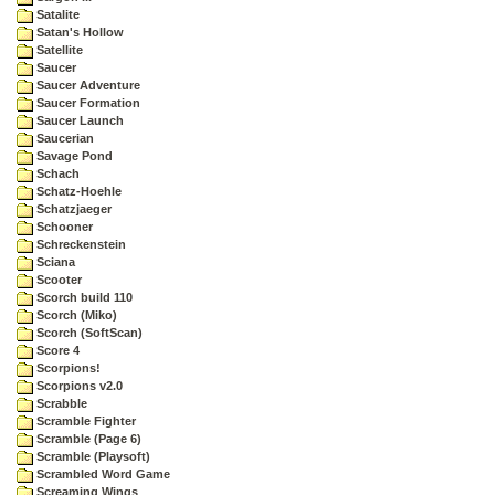
Satalite
Satan's Hollow
Satellite
Saucer
Saucer Adventure
Saucer Formation
Saucer Launch
Saucerian
Savage Pond
Schach
Schatz-Hoehle
Schatzjaeger
Schooner
Schreckenstein
Sciana
Scooter
Scorch build 110
Scorch (Miko)
Scorch (SoftScan)
Score 4
Scorpions!
Scorpions v2.0
Scrabble
Scramble Fighter
Scramble (Page 6)
Scramble (Playsoft)
Scrambled Word Game
Screaming Wings