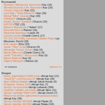
Rozmawiali
Wywiad z Mariuszem Jaroszem
i Kaz (16)
Wywiad Dracona z Mr. Bacardim
i Kaz (16)
Tomasz Dajczak
i Kaz (22)
Lech Bąk i "Świat Młodych"
i Kaz (26)
Michał "Mike" Jaskuła
i Kaz (30)
F#READY
i Dracon (22)
Daniel „Arctus” Kowalski
i Dracon (25)
KATOD
i TDC (15)
Mariusz Wojcieszek
i "Adam" (17)
Romuald Bacza
i Ramos (16)
Śledzenie Amentesa
i Larek (9)
Leszek Łuciów
i Charlie Cherry (17)
TO JUŻ ZA TOBĄ: rozmowa z Bobem Pape
i cpt.
Misumaru Tenchi (39)
Rob Jaeger
i Emu (53)
Jacek "Tabu" Grad
i Dracon (0)
Alexander "Koma" Schön
i Kaz (0)
Maciej Ślifirczyk
i Charlie Cherry (0)
Jarek "Odyniec1" Wyszyński
i Kaz (0)
Marek Bojarski
i Kaz (0)
Olgierd Niemyjski
i Ramos (0)
«« nowsze
starsze »»
Stragan
Nowe, pojemniejsze RAM-Carty
oferuje Kaz (21)
"mouSTer" czyli myszka ST
oferuje Kaz (30)
Atari USBJoy Adapter
oferuje Jakub Husak (0)
Programy: Kolony 2106
oferuje Kaz (7)
Sprzęt: rozszerzenia
oferuje Lotharek (399)
Gadżety: naklejki, pocztówki
oferuje Sikor (11)
Sprzęt: cartridge RAM-CART
oferuje Zenon (7)
Miejsce na drobne ogłoszenia kupna/sprzedaży
oferuje Kaz (58)
Sprzęt: interfejs SIO2IDE
oferuje Piguła (3)
Sprzęt: interfejs SIO2SD
oferuje Piguła (115)