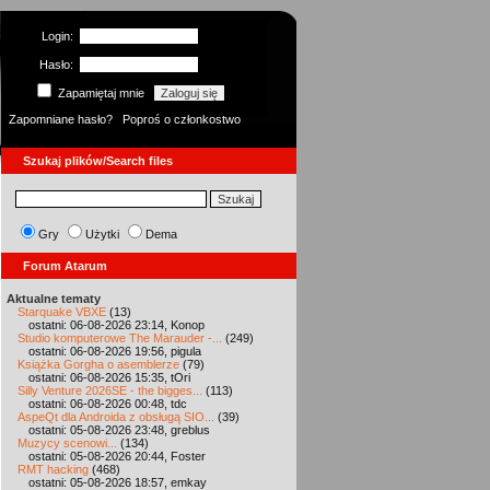
Login:
Hasło:
Zapamiętaj mnie
Zapomniane hasło?
Poproś o członkostwo
Szukaj plików/Search files
Gry
Użytki
Dema
Forum Atarum
Aktualne tematy
Starquake VBXE
(13)
ostatni: 06-08-2026 23:14, Konop
Studio komputerowe The Marauder -...
(249)
ostatni: 06-08-2026 19:56, pigula
Książka Gorgha o asemblerze
(79)
ostatni: 06-08-2026 15:35, tOri
Silly Venture 2026SE - the bigges...
(113)
ostatni: 06-08-2026 00:48, tdc
AspeQt dla Androida z obsługą SIO...
(39)
ostatni: 05-08-2026 23:48, greblus
Muzycy scenowi...
(134)
ostatni: 05-08-2026 20:44, Foster
RMT hacking
(468)
ostatni: 05-08-2026 18:57, emkay