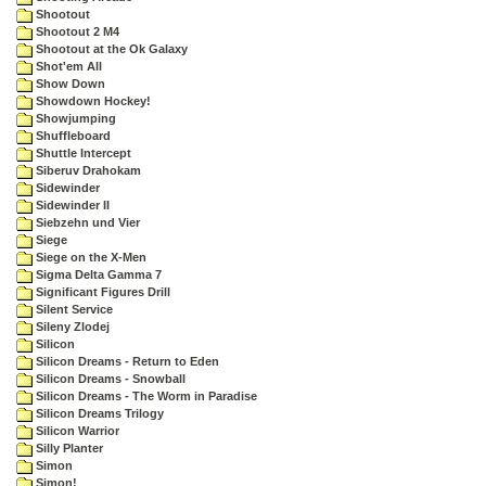
Shootout
Shootout 2 M4
Shootout at the Ok Galaxy
Shot'em All
Show Down
Showdown Hockey!
Showjumping
Shuffleboard
Shuttle Intercept
Siberuv Drahokam
Sidewinder
Sidewinder II
Siebzehn und Vier
Siege
Siege on the X-Men
Sigma Delta Gamma 7
Significant Figures Drill
Silent Service
Sileny Zlodej
Silicon
Silicon Dreams - Return to Eden
Silicon Dreams - Snowball
Silicon Dreams - The Worm in Paradise
Silicon Dreams Trilogy
Silicon Warrior
Silly Planter
Simon
Simon!