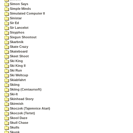
Simon Says
Simple Minds
Simulated Computer II
Sinistar
Sir Ed
Sir Lancelot
Sisyphos
Sixgun Shootout
Skarbnik
Skate Crazy
Skateboard
Skeet Shoot
Ski King
Ski King II
Ski Run
Ski Weltcup
Skiabfahrt
Skiing
Skiing (Centaursoft)
Ski-It
Skinhead Story
Skirmish
Skoczek (Tajemnice Atari)
Skoczek (Tertet)
Skool Daze
Skull Chase
Skulls
Skunk