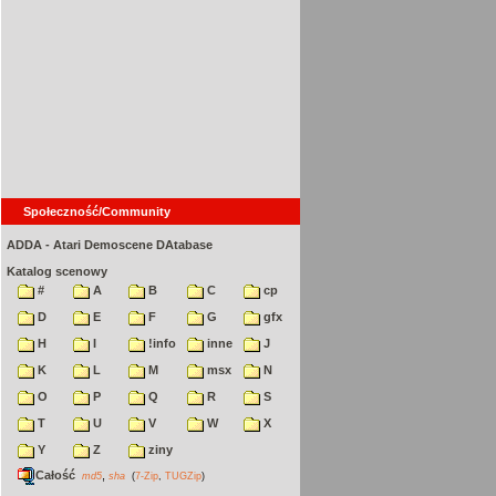
Społeczność/Community
ADDA - Atari Demoscene DAtabase
Katalog scenowy
#
A
B
C
cp
D
E
F
G
gfx
H
I
!info
inne
J
K
L
M
msx
N
O
P
Q
R
S
T
U
V
W
X
Y
Z
ziny
Całość
,
md5
sha
(
7-Zip
,
TUGZip
)