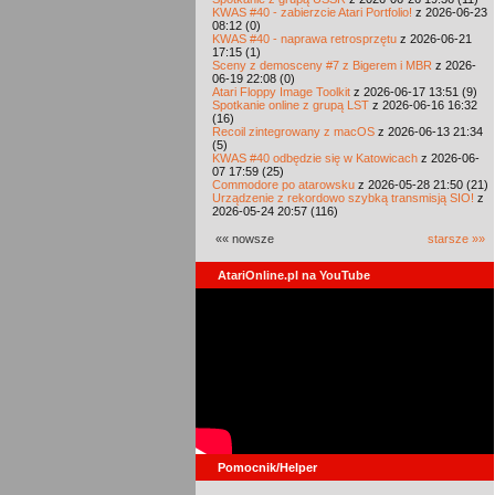
KWAS #40 - zabierzcie Atari Portfolio!
z 2026-06-23
08:12 (0)
KWAS #40 - naprawa retrosprzętu
z 2026-06-21
17:15 (1)
Sceny z demosceny #7 z Bigerem i MBR
z 2026-
06-19 22:08 (0)
Atari Floppy Image Toolkit
z 2026-06-17 13:51 (9)
Spotkanie online z grupą LST
z 2026-06-16 16:32
(16)
Recoil zintegrowany z macOS
z 2026-06-13 21:34
(5)
KWAS #40 odbędzie się w Katowicach
z 2026-06-
07 17:59 (25)
Commodore po atarowsku
z 2026-05-28 21:50 (21)
Urządzenie z rekordowo szybką transmisją SIO!
z
2026-05-24 20:57 (116)
«« nowsze
starsze »»
AtariOnline.pl na YouTube
Pomocnik/Helper