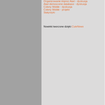
Organizowanie imprez Atari - dyskusja
Atari demoscene database - dyskusja
Colony Mobile - dyskusja
Colony Mobile - projekt
Statystyki
Nowinki
tworzone dzięki
CuteNews