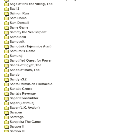
Saga of Erik the Viking, The
Sagi 1
Salmon Run
Sam Doma
Sam Doma II
Same Game
Sammy the Sea Serpent
Samolocik
Samotnik
Samotnik (Tajemnice Atari)
Samurai's Game
Samuraj
Sanctified Quest for Power
Sands of Egypt, The
Sands of Mars, The
Sandy
Sandy v3.2
Santa Paravia en Fiumaccio
Santa's Grotto
Santa's Revenge
Saper Konstruktor
Saper (Latimus)
Saper (L.K. Avalon)
Saracen
Saratoga
Sarepska The Game
Sargon II
Sargon III