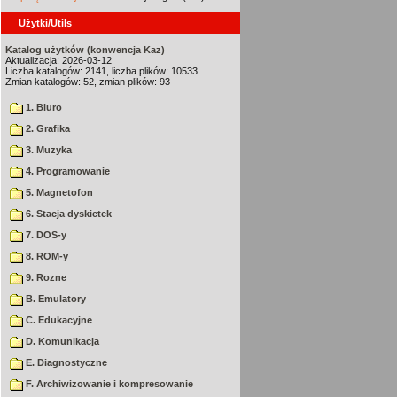
Użytki/Utils
Katalog użytków (konwencja Kaz)
Aktualizacja: 2026-03-12
Liczba katalogów: 2141, liczba plików: 10533
Zmian katalogów: 52, zmian plików: 93
1. Biuro
2. Grafika
3. Muzyka
4. Programowanie
5. Magnetofon
6. Stacja dyskietek
7. DOS-y
8. ROM-y
9. Rozne
B. Emulatory
C. Edukacyjne
D. Komunikacja
E. Diagnostyczne
F. Archiwizowanie i kompresowanie