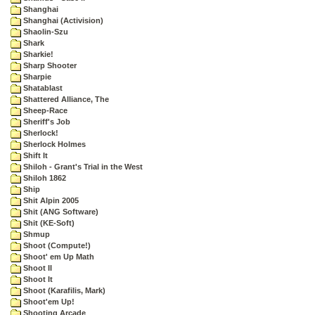
Shanghai
Shanghai (Activision)
Shaolin-Szu
Shark
Sharkie!
Sharp Shooter
Sharpie
Shatablast
Shattered Alliance, The
Sheep-Race
Sheriff's Job
Sherlock!
Sherlock Holmes
Shift It
Shiloh - Grant's Trial in the West
Shiloh 1862
Ship
Shit Alpin 2005
Shit (ANG Software)
Shit (KE-Soft)
Shmup
Shoot (Compute!)
Shoot' em Up Math
Shoot II
Shoot It
Shoot (Karafilis, Mark)
Shoot'em Up!
Shooting Arcade