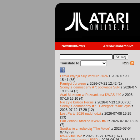
Nowinki/News
Archiwum/Archive
Translate to
RSS
Letnia edycja Silly Venture 2026
z 2026-07-31
15:41 (36)
Pamięci Jurgiego
z 2026-07-21 12:42 (1)
Sceny z demosceny #7: opowiada SuN
z 2026-07-
19 15:24 (2)
Atari Muzeum w Poznaniu na KWAS #40
z 2026-
07-16 16:10 (4)
Nie żyje kolega Pecuś
z 2026-07-13 18:00 (30)
Sceny z demosceny #7 - Grzegorz "Sun" Żyła
z
2026-07-12 17:29 (12)
Lost Party 2026 nadchodzi
z 2026-07-08 15:28
(23)
Pan Zenon i Atari na KWAS #40
z 2026-07-07 13:25
(7)
Spotkanie z redakcją "The Voice"
z 2026-07-04
07:42 (9)
KWAS #40 live
z 2026-06-27 12:53 (167)
Spotkanie z grupą USSR
z 2026-06-26 19:36 (11)