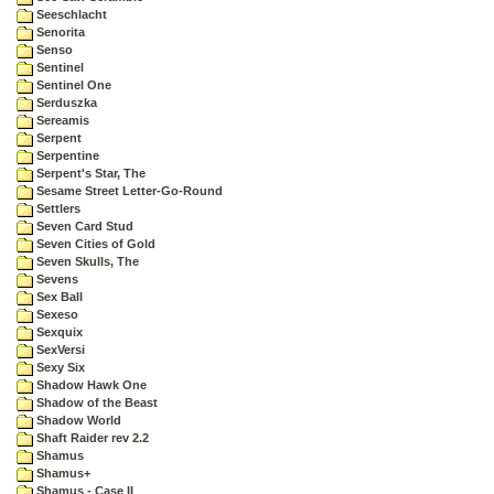
Seeschlacht
Senorita
Senso
Sentinel
Sentinel One
Serduszka
Sereamis
Serpent
Serpentine
Serpent's Star, The
Sesame Street Letter-Go-Round
Settlers
Seven Card Stud
Seven Cities of Gold
Seven Skulls, The
Sevens
Sex Ball
Sexeso
Sexquix
SexVersi
Sexy Six
Shadow Hawk One
Shadow of the Beast
Shadow World
Shaft Raider rev 2.2
Shamus
Shamus+
Shamus - Case II