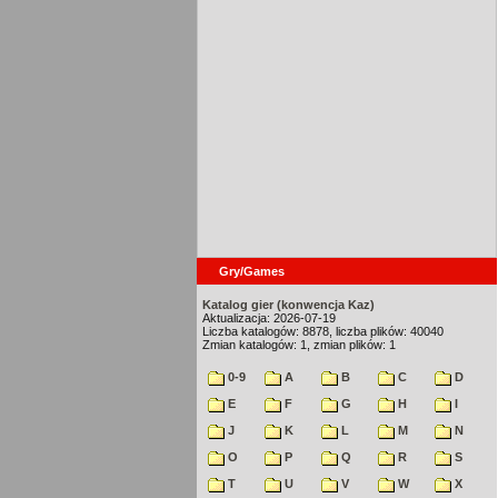
Gry/Games
Katalog gier (konwencja Kaz)
Aktualizacja: 2026-07-19
Liczba katalogów: 8878, liczba plików: 40040
Zmian katalogów: 1, zmian plików: 1
0-9
A
B
C
D
E
F
G
H
I
J
K
L
M
N
O
P
Q
R
S
T
U
V
W
X