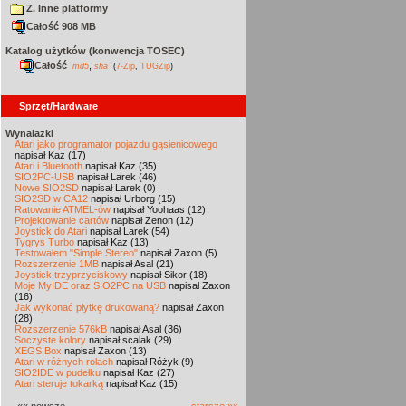
Z. Inne platformy
Całość 908 MB
Katalog użytków (konwencja TOSEC)
Całość
,
md5
sha
(
7-Zip
,
TUGZip
)
Sprzęt/Hardware
Wynalazki
Atari jako programator pojazdu gąsienicowego
napisał Kaz (17)
Atari i Bluetooth
napisał Kaz (35)
SIO2PC-USB
napisał Larek (46)
Nowe SIO2SD
napisał Larek (0)
SIO2SD w CA12
napisał Urborg (15)
Ratowanie ATMEL-ów
napisał Yoohaas (12)
Projektowanie cartów
napisał Zenon (12)
Joystick do Atari
napisał Larek (54)
Tygrys Turbo
napisał Kaz (13)
Testowałem "Simple Stereo"
napisał Zaxon (5)
Rozszerzenie 1MB
napisał Asal (21)
Joystick trzyprzyciskowy
napisał Sikor (18)
Moje MyIDE oraz SIO2PC na USB
napisał Zaxon
(16)
Jak wykonać płytkę drukowaną?
napisał Zaxon
(28)
Rozszerzenie 576kB
napisał Asal (36)
Soczyste kolory
napisał scalak (29)
XEGS Box
napisał Zaxon (13)
Atari w różnych rolach
napisał Różyk (9)
SIO2IDE w pudełku
napisał Kaz (27)
Atari steruje tokarką
napisał Kaz (15)