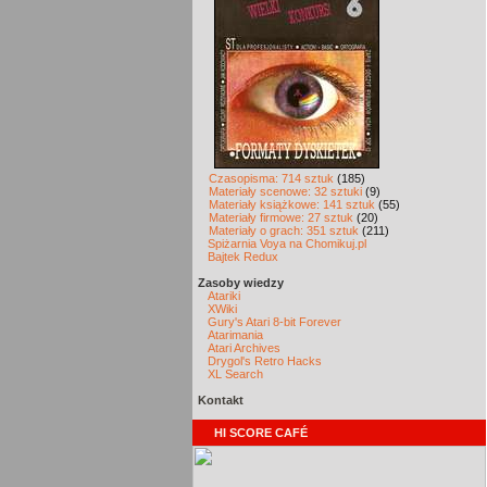
Czasopisma: 714 sztuk
(185)
Materiały scenowe: 32 sztuki
(9)
Materiały książkowe: 141 sztuk
(55)
Materiały firmowe: 27 sztuk
(20)
Materiały o grach: 351 sztuk
(211)
Spiżarnia Voya na Chomikuj.pl
Bajtek Redux
Zasoby wiedzy
Atariki
XWiki
Gury's Atari 8-bit Forever
Atarimania
Atari Archives
Drygol's Retro Hacks
XL Search
Kontakt
HI SCORE CAFÉ