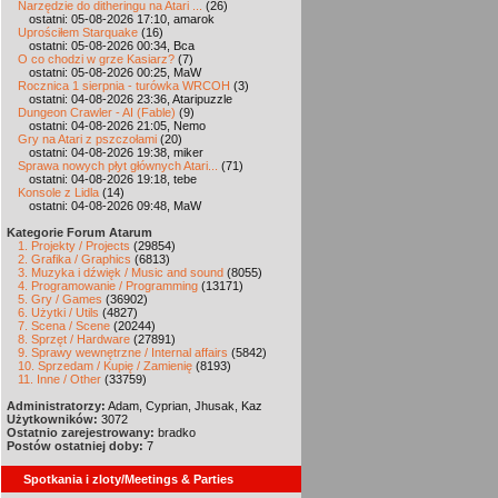
Narzędzie do ditheringu na Atari ...
(26)
ostatni: 05-08-2026 17:10, amarok
Uprościłem Starquake
(16)
ostatni: 05-08-2026 00:34, Bca
O co chodzi w grze Kasiarz?
(7)
ostatni: 05-08-2026 00:25, MaW
Rocznica 1 sierpnia - turówka WRCOH
(3)
ostatni: 04-08-2026 23:36, Ataripuzzle
Dungeon Crawler - AI (Fable)
(9)
ostatni: 04-08-2026 21:05, Nemo
Gry na Atari z pszczołami
(20)
ostatni: 04-08-2026 19:38, miker
Sprawa nowych płyt głównych Atari...
(71)
ostatni: 04-08-2026 19:18, tebe
Konsole z Lidla
(14)
ostatni: 04-08-2026 09:48, MaW
Kategorie Forum Atarum
1. Projekty / Projects
(29854)
2. Grafika / Graphics
(6813)
3. Muzyka i dźwięk / Music and sound
(8055)
4. Programowanie / Programming
(13171)
5. Gry / Games
(36902)
6. Użytki / Utils
(4827)
7. Scena / Scene
(20244)
8. Sprzęt / Hardware
(27891)
9. Sprawy wewnętrzne / Internal affairs
(5842)
10. Sprzedam / Kupię / Zamienię
(8193)
11. Inne / Other
(33759)
Administratorzy:
Adam, Cyprian, Jhusak, Kaz
Użytkowników:
3072
Ostatnio zarejestrowany:
bradko
Postów ostatniej doby:
7
Spotkania i zloty/Meetings & Parties