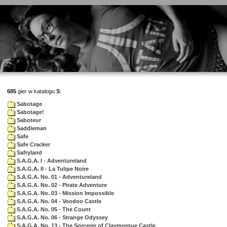
685
gier w katalogu
S
:
Sabotage
Sabotage!
Saboteur
Saddleman
Safe
Safe Cracker
Safryland
S.A.G.A. I - Adventureland
S.A.G.A. II - La Tulipe Noire
S.A.G.A. No. 01 - Adventureland
S.A.G.A. No. 02 - Pirate Adventure
S.A.G.A. No. 03 - Mission Impossible
S.A.G.A. No. 04 - Voodoo Castle
S.A.G.A. No. 05 - The Count
S.A.G.A. No. 06 - Strange Odyssey
S.A.G.A. No. 13 - The Sorcerer of Claymorgue Castle