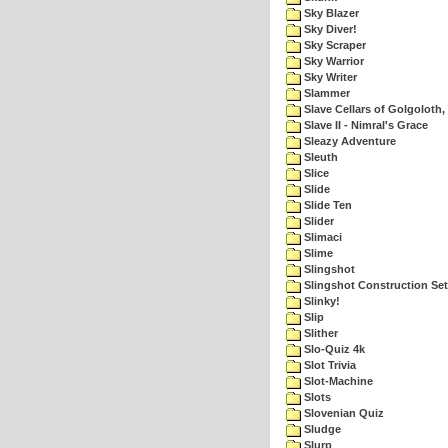
Sky Blazer
Sky Diver!
Sky Scraper
Sky Warrior
Sky Writer
Slammer
Slave Cellars of Golgoloth,
Slave II - Nimral's Grace
Sleazy Adventure
Sleuth
Slice
Slide
Slide Ten
Slider
Slimaci
Slime
Slingshot
Slingshot Construction Set
Slinky!
Slip
Slither
Slo-Quiz 4k
Slot Trivia
Slot-Machine
Slots
Slovenian Quiz
Sludge
Slurp