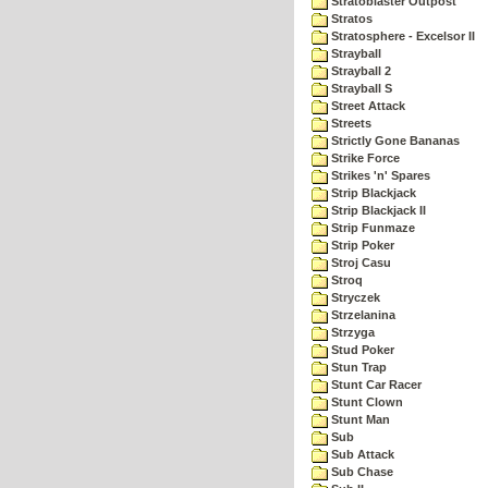
Stratoblaster Outpost
Stratos
Stratosphere - Excelsor II
Strayball
Strayball 2
Strayball S
Street Attack
Streets
Strictly Gone Bananas
Strike Force
Strikes 'n' Spares
Strip Blackjack
Strip Blackjack II
Strip Funmaze
Strip Poker
Stroj Casu
Stroq
Stryczek
Strzelanina
Strzyga
Stud Poker
Stun Trap
Stunt Car Racer
Stunt Clown
Stunt Man
Sub
Sub Attack
Sub Chase