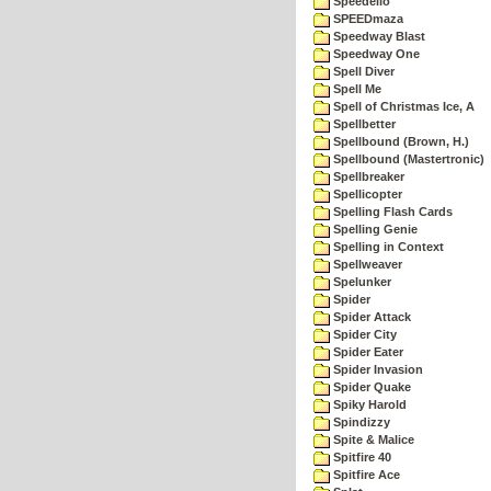
Speedello
SPEEDmaza
Speedway Blast
Speedway One
Spell Diver
Spell Me
Spell of Christmas Ice, A
Spellbetter
Spellbound (Brown, H.)
Spellbound (Mastertronic)
Spellbreaker
Spellicopter
Spelling Flash Cards
Spelling Genie
Spelling in Context
Spellweaver
Spelunker
Spider
Spider Attack
Spider City
Spider Eater
Spider Invasion
Spider Quake
Spiky Harold
Spindizzy
Spite & Malice
Spitfire 40
Spitfire Ace