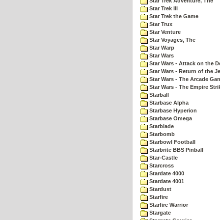
Star Trek Adventure, The
Star Trek III
Star Trek the Game
Star Trux
Star Venture
Star Voyages, The
Star Warp
Star Wars
Star Wars - Attack on the D
Star Wars - Return of the Je
Star Wars - The Arcade Ga
Star Wars - The Empire Str
Starball
Starbase Alpha
Starbase Hyperion
Starbase Omega
Starblade
Starbomb
Starbowl Football
Starbrite BBS Pinball
Star-Castle
Starcross
Stardate 4000
Stardate 4001
Stardust
Starfire
Starfire Warrior
Stargate