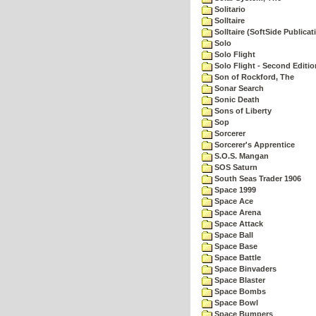
Solitario
Solltaire
Solltaire (SoftSide Publicat
Solo
Solo Flight
Solo Flight - Second Editio
Son of Rockford, The
Sonar Search
Sonic Death
Sons of Liberty
Sop
Sorcerer
Sorcerer's Apprentice
S.O.S. Mangan
SOS Saturn
South Seas Trader 1906
Space 1999
Space Ace
Space Arena
Space Attack
Space Ball
Space Base
Space Battle
Space Binvaders
Space Blaster
Space Bombs
Space Bowl
Space Bumpers