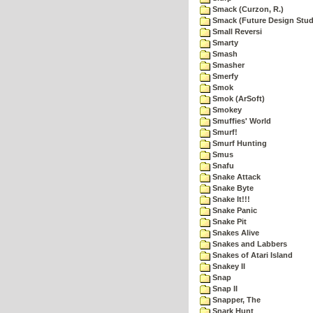
Smack (Curzon, R.)
Smack (Future Design Stud
Small Reversi
Smarty
Smash
Smasher
Smerfy
Smok
Smok (ArSoft)
Smokey
Smuffies' World
Smurf!
Smurf Hunting
Smus
Snafu
Snake Attack
Snake Byte
Snake It!!!
Snake Panic
Snake Pit
Snakes Alive
Snakes and Labbers
Snakes of Atari Island
Snakey II
Snap
Snap II
Snapper, The
Snark Hunt