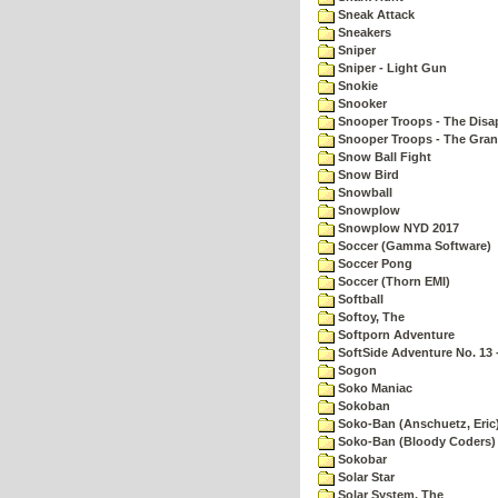
Sneak Attack
Sneakers
Sniper
Sniper - Light Gun
Snokie
Snooker
Snooper Troops - The Disa
Snooper Troops - The Gran
Snow Ball Fight
Snow Bird
Snowball
Snowplow
Snowplow NYD 2017
Soccer (Gamma Software)
Soccer Pong
Soccer (Thorn EMI)
Softball
Softoy, The
Softporn Adventure
SoftSide Adventure No. 13 
Sogon
Soko Maniac
Sokoban
Soko-Ban (Anschuetz, Eric
Soko-Ban (Bloody Coders)
Sokobar
Solar Star
Solar System, The