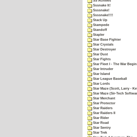
SS Achilles
Sssnake It!
Ssssnake!
Ssssnake!!!!
Stack Up
Stampede
Standoff
Stapler
Star Base Fighter
Star Crystals
Star Destroyer
Star Dust
Star Fights
Star Fleet I - The War Begin
Star Intruder
Star Island
Star League Baseball
Star Lords
Star Maze (Scott, Larry - Ke
Star Maze (Sir-Tech Softwa
Star Merchant
Star Protector
Star Raiders
Star Raiders II
Star Rider
Star Road
Star Sentry
Star Trek