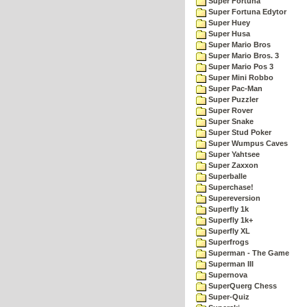
Super Fortuna
Super Fortuna Edytor
Super Huey
Super Husa
Super Mario Bros
Super Mario Bros. 3
Super Mario Pos 3
Super Mini Robbo
Super Pac-Man
Super Puzzler
Super Rover
Super Snake
Super Stud Poker
Super Wumpus Caves
Super Yahtsee
Super Zaxxon
Superballe
Superchase!
Supereversion
Superfly 1k
Superfly 1k+
Superfly XL
Superfrogs
Superman - The Game
Superman III
Supernova
SuperQuerg Chess
Super-Quiz