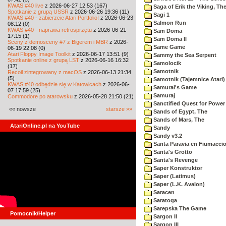
KWAS #40 live
z 2026-06-27 12:53 (167)
Saga of Erik the Viking, Th
Spotkanie z grupą USSR
z 2026-06-26 19:36 (11)
Sagi 1
KWAS #40 - zabierzcie Atari Portfolio!
z 2026-06-23
Salmon Run
08:12 (0)
KWAS #40 - naprawa retrosprzętu
z 2026-06-21
Sam Doma
17:15 (1)
Sam Doma II
Sceny z demosceny #7 z Bigerem i MBR
z 2026-
Same Game
06-19 22:08 (0)
Atari Floppy Image Toolkit
z 2026-06-17 13:51 (9)
Sammy the Sea Serpent
Spotkanie online z grupą LST
z 2026-06-16 16:32
Samolocik
(17)
Samotnik
Recoil zintegrowany z macOS
z 2026-06-13 21:34
(5)
Samotnik (Tajemnice Atari)
KWAS #40 odbędzie się w Katowicach
z 2026-06-
Samurai's Game
07 17:59 (25)
Samuraj
Commodore po atarowsku
z 2026-05-28 21:50 (21)
Sanctified Quest for Power
«« nowsze
starsze »»
Sands of Egypt, The
Sands of Mars, The
AtariOnline.pl na YouTube
Sandy
Sandy v3.2
Santa Paravia en Fiumacci
Santa's Grotto
Santa's Revenge
Saper Konstruktor
Saper (Latimus)
Saper (L.K. Avalon)
Saracen
Saratoga
Sarepska The Game
Pomocnik/Helper
Sargon II
Sargon III