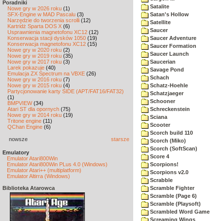
Poradniki
Satalite
Nowe gry w 2026 roku
(1)
SFX-Engine w MAD Pascalu
(3)
Satan's Hollow
Narzędzie do tworzenia scrolli
(12)
Satellite
Kartridż Sparta DOS X
(6)
Saucer
Usprawnienia magnetofonu XC12
(12)
Konserwacja stacji dysków 1050
(19)
Saucer Adventure
Konserwacja magnetofonu XC12
(15)
Saucer Formation
Nowe gry w 2020 roku
(2)
Saucer Launch
Nowe gry w 2019 roku
(35)
Nowe gry w 2017 roku
(3)
Saucerian
Larek pokazuje
(40)
Savage Pond
Emulacja ZX Spectrum na VBXE
(26)
Schach
Nowe gry w 2016 roku
(7)
Nowe gry w 2015 roku
(4)
Schatz-Hoehle
Partycjonowanie karty SIDE (APT/FAT16/FAT32)
Schatzjaeger
(1)
Schooner
BMPVIEW
(34)
Atari ST dla opornych
(75)
Schreckenstein
Nowe gry w 2014 roku
(19)
Sciana
Tritone engine
(11)
Scooter
QChan Engine
(6)
Scorch build 110
nowsze
starsze
Scorch (Miko)
Scorch (SoftScan)
Emulatory
Score 4
Emulator Atari800Win
Emulator Atari800Win PLus 4.0 (Windows)
Scorpions!
Emulator Atari++ (multiplatform)
Scorpions v2.0
Emulator Altirra (Windows)
Scrabble
Biblioteka Atarowca
Scramble Fighter
Scramble (Page 6)
Scramble (Playsoft)
Scrambled Word Game
Screaming Wings