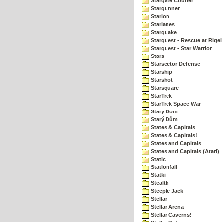
Stargate Courier
Stargunner
Starion
Starlanes
Starquake
Starquest - Rescue at Rigel
Starquest - Star Warrior
Stars
Starsector Defense
Starship
Starshot
Starsquare
StarTrek
StarTrek Space War
Stary Dom
Starý Dům
States & Capitals
States & Capitals!
States and Capitals
States and Capitals (Atari)
Static
Stationfall
Statki
Stealth
Steeple Jack
Stellar
Stellar Arena
Stellar Caverns!