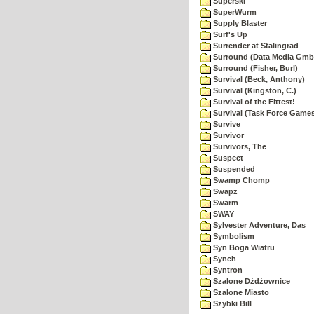
Superski
SuperWurm
Supply Blaster
Surf's Up
Surrender at Stalingrad
Surround (Data Media Gmb
Surround (Fisher, Burl)
Survival (Beck, Anthony)
Survival (Kingston, C.)
Survival of the Fittest!
Survival (Task Force Game
Survive
Survivor
Survivors, The
Suspect
Suspended
Swamp Chomp
Swapz
Swarm
SWAY
Sylvester Adventure, Das
Symbolism
Syn Boga Wiatru
Synch
Syntron
Szalone Dżdżownice
Szalone Miasto
Szybki Bill