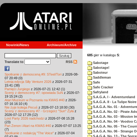
Nowinki/News
Archiwum/Archive
685
gier w katalogu
S
:
Translate to
RSS
Sabotage
Sabotage!
Saboteur
Spotkanie z demosceną #9: STeel/Tori
z 2026-08-
Saddleman
07 20:49 (0)
Letnia edycja Silly Venture 2026
z 2026-07-31
Safe
15:41 (38)
Safe Cracker
Pamięci Jurgiego
z 2026-07-21 12:42 (1)
Safryland
Sceny z demosceny #7: opowiada SuN
z 2026-07-
19 15:24 (2)
S.A.G.A. I - Adventureland
Atari Muzeum w Poznaniu na KWAS #40
z 2026-
S.A.G.A. II - La Tulipe Noire
07-16 16:10 (4)
S.A.G.A. No. 01 - Adventur
Nie żyje kolega Pecuś
z 2026-07-13 18:00 (30)
Sceny z demosceny #7 - Grzegorz "Sun" Żyła
z
S.A.G.A. No. 02 - Pirate Ad
2026-07-12 17:29 (12)
S.A.G.A. No. 03 - Mission I
Lost Party 2026 nadchodzi
z 2026-07-08 15:28
S.A.G.A. No. 04 - Voodoo C
(23)
Pan Zenon i Atari na KWAS #40
z 2026-07-07 13:25
S.A.G.A. No. 05 - The Coun
(7)
S.A.G.A. No. 06 - Strange 
Spotkanie z redakcją "The Voice"
z 2026-07-04
S.A.G.A. No. 13 - The Sorce
07:42 (9)