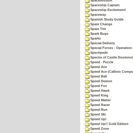
Spacemission
Spaceship Captain
Spaceship Excitement!
Spaceway
Spanish Study Guide
Spare Change
Spare Tire
Spark Bugs
Sparkz
Special Delivery
Special Forces - Operation 
Spectipede
Spectre of Castle Doomroc
Speed - Puzzle
Speed Ace
Speed Ace (Callisto Compu
Speed Ball
Speed Demon
Speed Fox
Speed Hawk
Speed King
Speed Matter
Speed Racer
Speed Run
Speed Ski
Speed Up!
Speed Up!! Gold Edition
Speed Zone