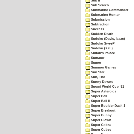
Sub II
Sub Search
Submarine Commander
Submarine Hunter
Submission
Subtraction
Success
Sudden Death
Sudoku (Davis, Isaac)
Sudoku SweeP
Sudoku (XXL)
Sultan's Palace
Sumator
Sumer
Summer Games
Sun Star
Sun, The
Sunny Downs
Suomi World Cup '91
Super Asteroids
Super Ball
Super Ball II
Super Boulder Dash 1
Super Breakout
Super Bunny
Super Clown
Super Cobra
Super Cubes