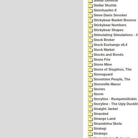
Stellar Defense
Stellar Shuttle
Sternhaufen II
Steve Davis Snooker
Stickybear Basket Bounce
Stickybear Numbers
Stickybear Shapes
Stimulating Simulations - #
Stock Broker
Stock Exchange v6.4
Stock Market
Stocks and Bonds
Stone Fire
Stone Mine
Stone of Sisyphus, The
Stoneguard
Stonetime People, The
Stoneville Manor
Stories
Storm
Storyline - Rumpelstiltskin
Storyline - The Ugly Duckli
Straight Jacket
Stranded
Strange Land
Strasidelna Skola
Strategi
Stratego