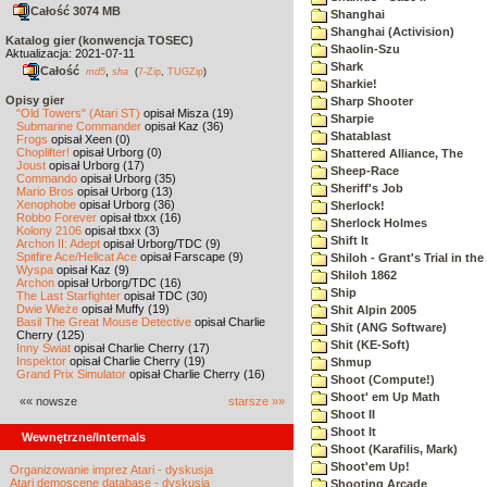
Całość 3074 MB
Shanghai
Shanghai (Activision)
Katalog gier (konwencja TOSEC)
Shaolin-Szu
Aktualizacja: 2021-07-11
Shark
Całość
,
md5
sha
(
7-Zip
,
TUGZip
)
Sharkie!
Opisy gier
Sharp Shooter
"Old Towers" (Atari ST)
opisał Misza (19)
Sharpie
Submarine Commander
opisał Kaz (36)
Shatablast
Frogs
opisał Xeen (0)
Choplifter!
opisał Urborg (0)
Shattered Alliance, The
Joust
opisał Urborg (17)
Sheep-Race
Commando
opisał Urborg (35)
Sheriff's Job
Mario Bros
opisał Urborg (13)
Xenophobe
opisał Urborg (36)
Sherlock!
Robbo Forever
opisał tbxx (16)
Sherlock Holmes
Kolony 2106
opisał tbxx (3)
Shift It
Archon II: Adept
opisał Urborg/TDC (9)
Spitfire Ace/Hellcat Ace
opisał Farscape (9)
Shiloh - Grant's Trial in th
Wyspa
opisał Kaz (9)
Shiloh 1862
Archon
opisał Urborg/TDC (16)
Ship
The Last Starfighter
opisał TDC (30)
Dwie Wieże
opisał Muffy (19)
Shit Alpin 2005
Basil The Great Mouse Detective
opisał Charlie
Shit (ANG Software)
Cherry (125)
Shit (KE-Soft)
Inny Świat
opisał Charlie Cherry (17)
Inspektor
opisał Charlie Cherry (19)
Shmup
Grand Prix Simulator
opisał Charlie Cherry (16)
Shoot (Compute!)
Shoot' em Up Math
«« nowsze
starsze »»
Shoot II
Shoot It
Wewnętrzne/Internals
Shoot (Karafilis, Mark)
Shoot'em Up!
Organizowanie imprez Atari - dyskusja
Atari demoscene database - dyskusja
Shooting Arcade