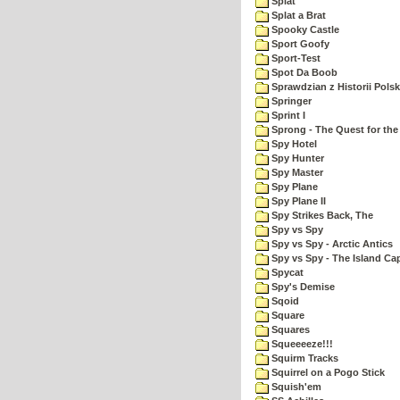
Splat
Splat a Brat
Spooky Castle
Sport Goofy
Sport-Test
Spot Da Boob
Sprawdzian z Historii Polsk
Springer
Sprint I
Sprong - The Quest for the
Spy Hotel
Spy Hunter
Spy Master
Spy Plane
Spy Plane II
Spy Strikes Back, The
Spy vs Spy
Spy vs Spy - Arctic Antics
Spy vs Spy - The Island Ca
Spycat
Spy's Demise
Sqoid
Square
Squares
Squeeeeze!!!
Squirm Tracks
Squirrel on a Pogo Stick
Squish'em