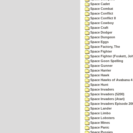
Space Cadet
Space Combat
Space Conflict
Space Conflict II
Space Cowboy
Space Craft
Space Dodger
Space Dungeon
Space Eggs
Space Factory, The
Space Fighter
Space Fighter (Foskett, Jo
Space Goon Spelling
Space Gunner
Space Harrier
Space Hawk
Space Hawks of Avabana 4
Space Hunt
Space Invaders
Space Invaders (5200)
Space Invaders (Atari)
Space Invaders Episode 20
Space Lander
Space Limbo
Space Lobsters
Space Mines
Space Panic
Space Pussies