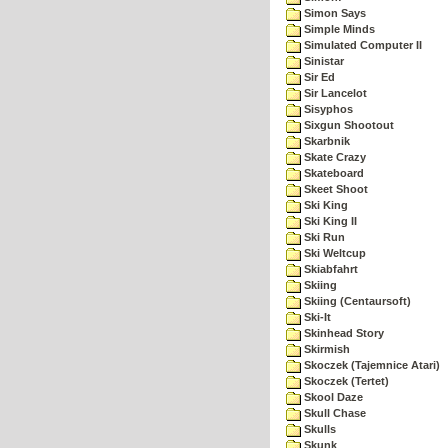
Simon Says
Simple Minds
Simulated Computer II
Sinistar
Sir Ed
Sir Lancelot
Sisyphos
Sixgun Shootout
Skarbnik
Skate Crazy
Skateboard
Skeet Shoot
Ski King
Ski King II
Ski Run
Ski Weltcup
Skiabfahrt
Skiing
Skiing (Centaursoft)
Ski-It
Skinhead Story
Skirmish
Skoczek (Tajemnice Atari)
Skoczek (Tertet)
Skool Daze
Skull Chase
Skulls
Skunk