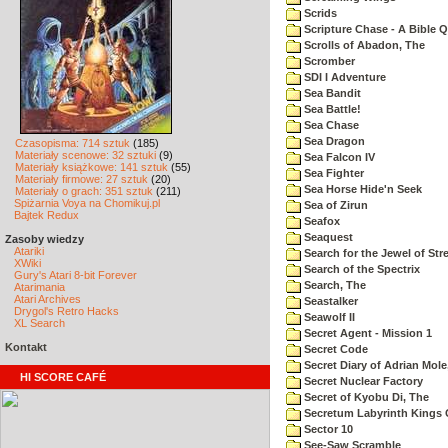
Scrids
Scripture Chase - A Bible Q
Scrolls of Abadon, The
Scromber
SDI I Adventure
Sea Bandit
Sea Battle!
Sea Chase
Sea Dragon
Czasopisma: 714 sztuk
(185)
Materiały scenowe: 32 sztuki
(9)
Sea Falcon IV
Materiały książkowe: 141 sztuk
(55)
Sea Fighter
Materiały firmowe: 27 sztuk
(20)
Sea Horse Hide'n Seek
Materiały o grach: 351 sztuk
(211)
Spiżarnia Voya na Chomikuj.pl
Sea of Zirun
Bajtek Redux
Seafox
Seaquest
Zasoby wiedzy
Atariki
Search for the Jewel of Str
XWiki
Search of the Spectrix
Gury's Atari 8-bit Forever
Search, The
Atarimania
Atari Archives
Seastalker
Drygol's Retro Hacks
Seawolf II
XL Search
Secret Agent - Mission 1
Kontakt
Secret Code
Secret Diary of Adrian Mole
HI SCORE CAFÉ
Secret Nuclear Factory
Secret of Kyobu Di, The
Secretum Labyrinth Kings 
Sector 10
See-Saw Scramble