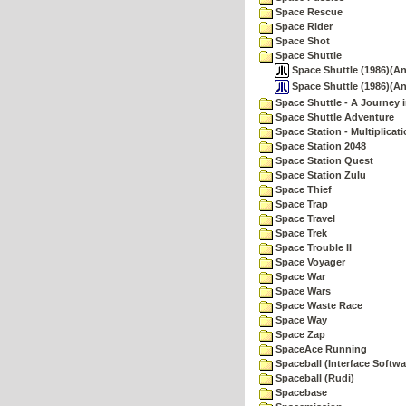
Space Rescue
Space Rider
Space Shot
Space Shuttle
Space Shuttle (1986)(An
Space Shuttle (1986)(A
Space Shuttle - A Journey 
Space Shuttle Adventure
Space Station - Multiplicat
Space Station 2048
Space Station Quest
Space Station Zulu
Space Thief
Space Trap
Space Travel
Space Trek
Space Trouble II
Space Voyager
Space War
Space Wars
Space Waste Race
Space Way
Space Zap
SpaceAce Running
Spaceball (Interface Softwa
Spaceball (Rudi)
Spacebase