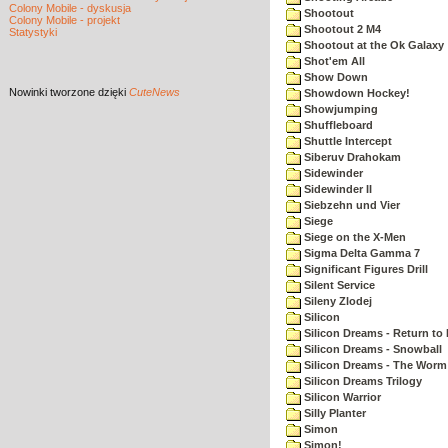
Colony Mobile - dyskusja
Shootout
Colony Mobile - projekt
Shootout 2 M4
Statystyki
Shootout at the Ok Galaxy
Shot'em All
Show Down
Nowinki
tworzone dzięki
CuteNews
Showdown Hockey!
Showjumping
Shuffleboard
Shuttle Intercept
Siberuv Drahokam
Sidewinder
Sidewinder II
Siebzehn und Vier
Siege
Siege on the X-Men
Sigma Delta Gamma 7
Significant Figures Drill
Silent Service
Sileny Zlodej
Silicon
Silicon Dreams - Return to
Silicon Dreams - Snowball
Silicon Dreams - The Worm 
Silicon Dreams Trilogy
Silicon Warrior
Silly Planter
Simon
Simon!