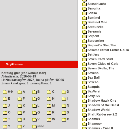
Seeschlacht
Senorita
Senso
Sentinel
Sentinel One
Serduszka
Sereamis
Serpent
Serpentine
Serpent's Star, The
Sesame Street Letter-Go-
Settlers
Seven Card Stud
Seven Cities of Gold
Gry/Games
Seven Skulls, The
Katalog gier (konwencja Kaz)
Sevens
Aktualizacja: 2026-07-19
Sex Ball
Liczba katalogów: 8878, liczba plików: 40040
Sexeso
Zmian katalogów: 1, zmian plików: 1
Sexquix
SexVersi
0-9
A
B
C
D
Sexy Six
E
F
G
H
I
Shadow Hawk One
Shadow of the Beast
J
K
L
M
N
Shadow World
O
P
Q
R
S
Shaft Raider rev 2.2
Shamus
T
U
V
W
X
Shamus+
Y
Z
inne
Shamus - Case II