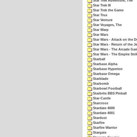
Star Trek Adventure, The
Star Trek III
Star Trek the Game
Star Trux
Star Venture
Star Voyages, The
Star Warp
Star Wars
Star Wars - Attack on the D
Star Wars - Return of the Je
Star Wars - The Arcade Ga
Star Wars - The Empire Str
Starball
Starbase Alpha
Starbase Hyperion
Starbase Omega
Starblade
Starbomb
Starbowl Football
Starbrite BBS Pinball
Star-Castle
Starcross
Stardate 4000
Stardate 4001
Stardust
Starfire
Starfire Warrior
Stargate