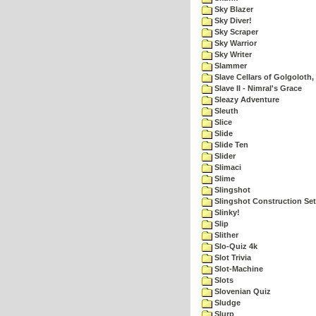
Sky Blazer
Sky Diver!
Sky Scraper
Sky Warrior
Sky Writer
Slammer
Slave Cellars of Golgoloth,
Slave II - Nimral's Grace
Sleazy Adventure
Sleuth
Slice
Slide
Slide Ten
Slider
Slimaci
Slime
Slingshot
Slingshot Construction Set
Slinky!
Slip
Slither
Slo-Quiz 4k
Slot Trivia
Slot-Machine
Slots
Slovenian Quiz
Sludge
Slurp