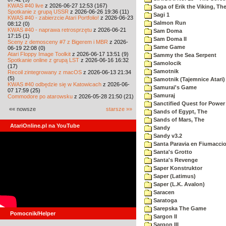
KWAS #40 live
z 2026-06-27 12:53 (167)
Saga of Erik the Viking, Th
Spotkanie z grupą USSR
z 2026-06-26 19:36 (11)
Sagi 1
KWAS #40 - zabierzcie Atari Portfolio!
z 2026-06-23
Salmon Run
08:12 (0)
KWAS #40 - naprawa retrosprzętu
z 2026-06-21
Sam Doma
17:15 (1)
Sam Doma II
Sceny z demosceny #7 z Bigerem i MBR
z 2026-
Same Game
06-19 22:08 (0)
Atari Floppy Image Toolkit
z 2026-06-17 13:51 (9)
Sammy the Sea Serpent
Spotkanie online z grupą LST
z 2026-06-16 16:32
Samolocik
(17)
Samotnik
Recoil zintegrowany z macOS
z 2026-06-13 21:34
(5)
Samotnik (Tajemnice Atari)
KWAS #40 odbędzie się w Katowicach
z 2026-06-
Samurai's Game
07 17:59 (25)
Samuraj
Commodore po atarowsku
z 2026-05-28 21:50 (21)
Sanctified Quest for Power
«« nowsze
starsze »»
Sands of Egypt, The
Sands of Mars, The
AtariOnline.pl na YouTube
Sandy
Sandy v3.2
Santa Paravia en Fiumacci
Santa's Grotto
Santa's Revenge
Saper Konstruktor
Saper (Latimus)
Saper (L.K. Avalon)
Saracen
Saratoga
Sarepska The Game
Pomocnik/Helper
Sargon II
Sargon III