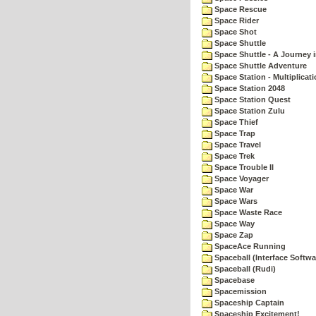
Space Rescue
Space Rider
Space Shot
Space Shuttle
Space Shuttle - A Journey 
Space Shuttle Adventure
Space Station - Multiplicat
Space Station 2048
Space Station Quest
Space Station Zulu
Space Thief
Space Trap
Space Travel
Space Trek
Space Trouble II
Space Voyager
Space War
Space Wars
Space Waste Race
Space Way
Space Zap
SpaceAce Running
Spaceball (Interface Softwa
Spaceball (Rudi)
Spacebase
Spacemission
Spaceship Captain
Spaceship Excitement!