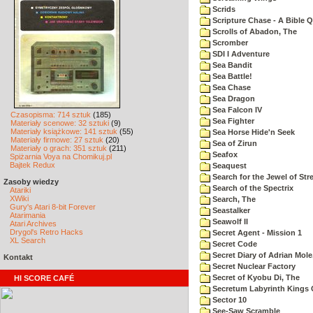
Scrids
Scripture Chase - A Bible Q
Scrolls of Abadon, The
Scromber
SDI I Adventure
Sea Bandit
Sea Battle!
Sea Chase
Sea Dragon
Sea Falcon IV
Czasopisma: 714 sztuk
(185)
Sea Fighter
Materiały scenowe: 32 sztuki
(9)
Materiały książkowe: 141 sztuk
(55)
Sea Horse Hide'n Seek
Materiały firmowe: 27 sztuk
(20)
Sea of Zirun
Materiały o grach: 351 sztuk
(211)
Seafox
Spiżarnia Voya na Chomikuj.pl
Bajtek Redux
Seaquest
Search for the Jewel of Str
Zasoby wiedzy
Search of the Spectrix
Atariki
XWiki
Search, The
Gury's Atari 8-bit Forever
Seastalker
Atarimania
Seawolf II
Atari Archives
Drygol's Retro Hacks
Secret Agent - Mission 1
XL Search
Secret Code
Secret Diary of Adrian Mole
Kontakt
Secret Nuclear Factory
Secret of Kyobu Di, The
HI SCORE CAFÉ
Secretum Labyrinth Kings 
Sector 10
See-Saw Scramble