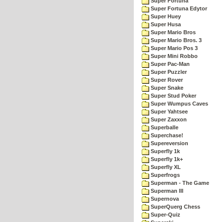
Super Fortuna
Super Fortuna Edytor
Super Huey
Super Husa
Super Mario Bros
Super Mario Bros. 3
Super Mario Pos 3
Super Mini Robbo
Super Pac-Man
Super Puzzler
Super Rover
Super Snake
Super Stud Poker
Super Wumpus Caves
Super Yahtsee
Super Zaxxon
Superballe
Superchase!
Supereversion
Superfly 1k
Superfly 1k+
Superfly XL
Superfrogs
Superman - The Game
Superman III
Supernova
SuperQuerg Chess
Super-Quiz