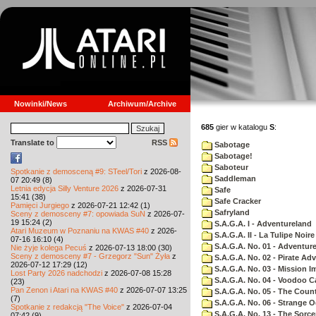
Nowinki/News
Archiwum/Archive
685
gier w katalogu
S
:
Translate to
RSS
Sabotage
Sabotage!
Saboteur
Spotkanie z demosceną #9: STeel/Tori
z 2026-08-
Saddleman
07 20:49 (8)
Letnia edycja Silly Venture 2026
z 2026-07-31
Safe
15:41 (38)
Safe Cracker
Pamięci Jurgiego
z 2026-07-21 12:42 (1)
Safryland
Sceny z demosceny #7: opowiada SuN
z 2026-07-
19 15:24 (2)
S.A.G.A. I - Adventureland
Atari Muzeum w Poznaniu na KWAS #40
z 2026-
S.A.G.A. II - La Tulipe Noire
07-16 16:10 (4)
S.A.G.A. No. 01 - Adventur
Nie żyje kolega Pecuś
z 2026-07-13 18:00 (30)
Sceny z demosceny #7 - Grzegorz "Sun" Żyła
z
S.A.G.A. No. 02 - Pirate Ad
2026-07-12 17:29 (12)
S.A.G.A. No. 03 - Mission I
Lost Party 2026 nadchodzi
z 2026-07-08 15:28
S.A.G.A. No. 04 - Voodoo C
(23)
Pan Zenon i Atari na KWAS #40
z 2026-07-07 13:25
S.A.G.A. No. 05 - The Coun
(7)
S.A.G.A. No. 06 - Strange 
Spotkanie z redakcją "The Voice"
z 2026-07-04
S.A.G.A. No. 13 - The Sorce
07:42 (9)