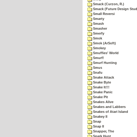
Smack (Curzon, R.)
Smack (Future Design Stud
Small Reversi
Smarty
Smash
Smasher
Smerfy
Smok
Smok (ArSoft)
Smokey
Smuffies' World
Smurf!
Smurf Hunting
Smus
Snafu
Snake Attack
Snake Byte
Snake It!!!
Snake Panic
Snake Pit
Snakes Alive
Snakes and Labbers
Snakes of Atari Island
Snakey II
Snap
Snap II
Snapper, The
Snark Hunt