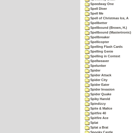
Speedway One
Spell Diver
Spell Me
Spell of Christmas Ice, A
Spellbetter
Spellbound (Brown, H.)
Spellbound (Mastertronic)
Spellbreaker
Spellicopter
Spelling Flash Cards
Spelling Genie
Spelling in Context
Spellweaver
Spelunker
Spider
Spider Attack
Spider City
Spider Eater
Spider Invasion
Spider Quake
Spiky Harold
Spindizzy
Spite & Malice
Spitfire 40
Spitfire Ace
Splat
Splat a Brat
Spooky Castle