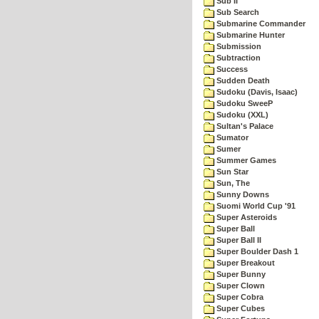
Sub II
Sub Search
Submarine Commander
Submarine Hunter
Submission
Subtraction
Success
Sudden Death
Sudoku (Davis, Isaac)
Sudoku SweeP
Sudoku (XXL)
Sultan's Palace
Sumator
Sumer
Summer Games
Sun Star
Sun, The
Sunny Downs
Suomi World Cup '91
Super Asteroids
Super Ball
Super Ball II
Super Boulder Dash 1
Super Breakout
Super Bunny
Super Clown
Super Cobra
Super Cubes