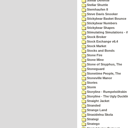
Stellar Defense
Stellar Shuttle
Sternhaufen II
Steve Davis Snooker
Stickybear Basket Bounce
Stickybear Numbers
Stickybear Shapes
Stimulating Simulations - #
Stock Broker
Stock Exchange v6.4
Stock Market
Stocks and Bonds
Stone Fire
Stone Mine
Stone of Sisyphus, The
Stoneguard
Stonetime People, The
Stoneville Manor
Stories
Storm
Storyline - Rumpelstiltskin
Storyline - The Ugly Duckli
Straight Jacket
Stranded
Strange Land
Strasidelna Skola
Strategi
Stratego