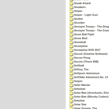
Sneak Attack
Sneakers
Sniper
Sniper - Light Gun
Snokie
Snooker
Snooper Troops - The Disa
Snooper Troops - The Gran
Snow Ball Fight
Snow Bird
Snowball
Snowplow
Snowplow NYD 2017
Soccer (Gamma Software)
Soccer Pong
Soccer (Thorn EMI)
Softball
Softoy, The
Softporn Adventure
SoftSide Adventure No. 13 
Sogon
Soko Maniac
Sokoban
Soko-Ban (Anschuetz, Eric
Soko-Ban (Bloody Coders)
Sokobar
Solar Star
Solar System, The