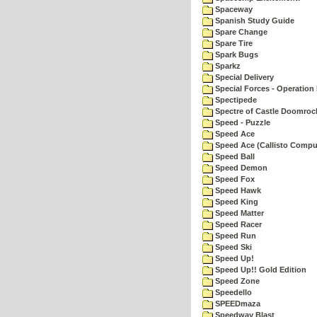
Spaceway
Spanish Study Guide
Spare Change
Spare Tire
Spark Bugs
Sparkz
Special Delivery
Special Forces - Operation 
Spectipede
Spectre of Castle Doomroc
Speed - Puzzle
Speed Ace
Speed Ace (Callisto Compu
Speed Ball
Speed Demon
Speed Fox
Speed Hawk
Speed King
Speed Matter
Speed Racer
Speed Run
Speed Ski
Speed Up!
Speed Up!! Gold Edition
Speed Zone
Speedello
SPEEDmaza
Speedway Blast