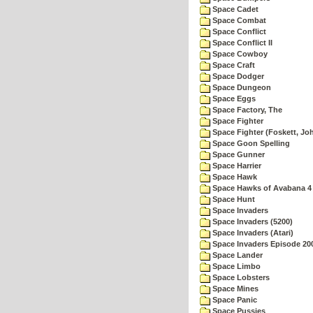
Space Cadet
Space Combat
Space Conflict
Space Conflict II
Space Cowboy
Space Craft
Space Dodger
Space Dungeon
Space Eggs
Space Factory, The
Space Fighter
Space Fighter (Foskett, Jo
Space Goon Spelling
Space Gunner
Space Harrier
Space Hawk
Space Hawks of Avabana 4
Space Hunt
Space Invaders
Space Invaders (5200)
Space Invaders (Atari)
Space Invaders Episode 20
Space Lander
Space Limbo
Space Lobsters
Space Mines
Space Panic
Space Pussies