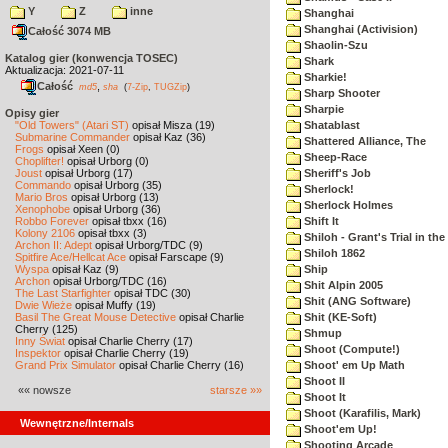
Y
Z
inne
Shanghai
Shanghai (Activision)
Całość 3074 MB
Shaolin-Szu
Katalog gier (konwencja TOSEC)
Shark
Aktualizacja: 2021-07-11
Sharkie!
Całość
,
md5
sha
(
7-Zip
,
TUGZip
)
Sharp Shooter
Sharpie
Opisy gier
"Old Towers" (Atari ST)
opisał Misza (19)
Shatablast
Submarine Commander
opisał Kaz (36)
Shattered Alliance, The
Frogs
opisał Xeen (0)
Sheep-Race
Choplifter!
opisał Urborg (0)
Joust
opisał Urborg (17)
Sheriff's Job
Commando
opisał Urborg (35)
Sherlock!
Mario Bros
opisał Urborg (13)
Sherlock Holmes
Xenophobe
opisał Urborg (36)
Robbo Forever
opisał tbxx (16)
Shift It
Kolony 2106
opisał tbxx (3)
Shiloh - Grant's Trial in th
Archon II: Adept
opisał Urborg/TDC (9)
Shiloh 1862
Spitfire Ace/Hellcat Ace
opisał Farscape (9)
Wyspa
opisał Kaz (9)
Ship
Archon
opisał Urborg/TDC (16)
Shit Alpin 2005
The Last Starfighter
opisał TDC (30)
Shit (ANG Software)
Dwie Wieże
opisał Muffy (19)
Basil The Great Mouse Detective
opisał Charlie
Shit (KE-Soft)
Cherry (125)
Shmup
Inny Świat
opisał Charlie Cherry (17)
Shoot (Compute!)
Inspektor
opisał Charlie Cherry (19)
Grand Prix Simulator
opisał Charlie Cherry (16)
Shoot' em Up Math
Shoot II
«« nowsze
starsze »»
Shoot It
Shoot (Karafilis, Mark)
Wewnętrzne/Internals
Shoot'em Up!
Shooting Arcade