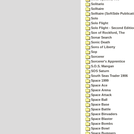
Solitario
Solltaire
Solltaire (SoftSide Publicat
Solo
Solo Flight
Solo Flight - Second Editio
Son of Rockford, The
Sonar Search
Sonic Death
Sons of Liberty
Sop
Sorcerer
Sorcerer's Apprentice
S.O.S. Mangan
SOS Saturn
South Seas Trader 1906
Space 1999
Space Ace
Space Arena
Space Attack
Space Ball
Space Base
Space Battle
Space Binvaders
Space Blaster
Space Bombs
Space Bowl
Space Bumpers