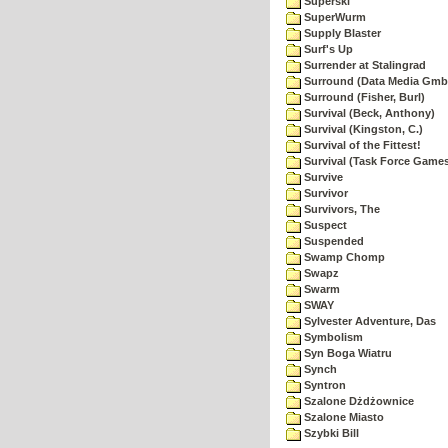
Superski
SuperWurm
Supply Blaster
Surf's Up
Surrender at Stalingrad
Surround (Data Media Gmb
Surround (Fisher, Burl)
Survival (Beck, Anthony)
Survival (Kingston, C.)
Survival of the Fittest!
Survival (Task Force Game
Survive
Survivor
Survivors, The
Suspect
Suspended
Swamp Chomp
Swapz
Swarm
SWAY
Sylvester Adventure, Das
Symbolism
Syn Boga Wiatru
Synch
Syntron
Szalone Dżdżownice
Szalone Miasto
Szybki Bill