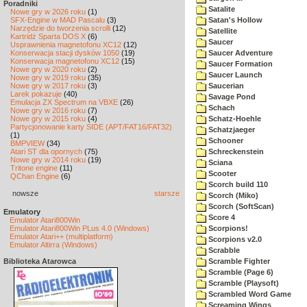
Poradniki
Satalite
Nowe gry w 2026 roku
(1)
SFX-Engine w MAD Pascalu
(3)
Satan's Hollow
Narzędzie do tworzenia scrolli
(12)
Satellite
Kartridż Sparta DOS X
(6)
Saucer
Usprawnienia magnetofonu XC12
(12)
Konserwacja stacji dysków 1050
(19)
Saucer Adventure
Konserwacja magnetofonu XC12
(15)
Saucer Formation
Nowe gry w 2020 roku
(2)
Saucer Launch
Nowe gry w 2019 roku
(35)
Nowe gry w 2017 roku
(3)
Saucerian
Larek pokazuje
(40)
Savage Pond
Emulacja ZX Spectrum na VBXE
(26)
Schach
Nowe gry w 2016 roku
(7)
Nowe gry w 2015 roku
(4)
Schatz-Hoehle
Partycjonowanie karty SIDE (APT/FAT16/FAT32)
Schatzjaeger
(1)
Schooner
BMPVIEW
(34)
Atari ST dla opornych
(75)
Schreckenstein
Nowe gry w 2014 roku
(19)
Sciana
Tritone engine
(11)
Scooter
QChan Engine
(6)
Scorch build 110
nowsze
starsze
Scorch (Miko)
Scorch (SoftScan)
Emulatory
Score 4
Emulator Atari800Win
Emulator Atari800Win PLus 4.0 (Windows)
Scorpions!
Emulator Atari++ (multiplatform)
Scorpions v2.0
Emulator Altirra (Windows)
Scrabble
Biblioteka Atarowca
Scramble Fighter
Scramble (Page 6)
Scramble (Playsoft)
Scrambled Word Game
Screaming Wings