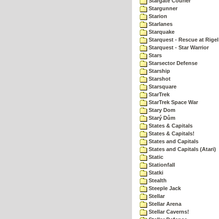
Stargate Courier
Stargunner
Starion
Starlanes
Starquake
Starquest - Rescue at Rigel
Starquest - Star Warrior
Stars
Starsector Defense
Starship
Starshot
Starsquare
StarTrek
StarTrek Space War
Stary Dom
Starý Dům
States & Capitals
States & Capitals!
States and Capitals
States and Capitals (Atari)
Static
Stationfall
Statki
Stealth
Steeple Jack
Stellar
Stellar Arena
Stellar Caverns!