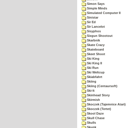
Simon Says
Simple Minds
Simulated Computer II
Sinistar
Sir Ed
Sir Lancelot
Sisyphos
Sixgun Shootout
Skarbnik
Skate Crazy
Skateboard
Skeet Shoot
Ski King
Ski King II
Ski Run
Ski Weltcup
Skiabfahrt
Skiing
Skiing (Centaursoft)
Ski-It
Skinhead Story
Skirmish
Skoczek (Tajemnice Atari)
Skoczek (Tertet)
Skool Daze
Skull Chase
Skulls
Skunk