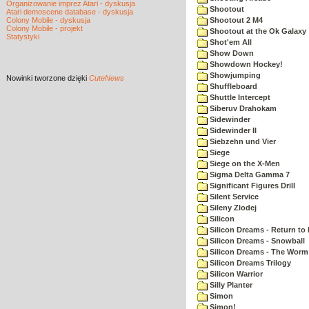
Organizowanie imprez Atari - dyskusja
Shootout
Atari demoscene database - dyskusja
Colony Mobile - dyskusja
Shootout 2 M4
Colony Mobile - projekt
Shootout at the Ok Galaxy
Statystyki
Shot'em All
Show Down
Showdown Hockey!
Showjumping
Nowinki
tworzone dzięki
CuteNews
Shuffleboard
Shuttle Intercept
Siberuv Drahokam
Sidewinder
Sidewinder II
Siebzehn und Vier
Siege
Siege on the X-Men
Sigma Delta Gamma 7
Significant Figures Drill
Silent Service
Sileny Zlodej
Silicon
Silicon Dreams - Return to
Silicon Dreams - Snowball
Silicon Dreams - The Worm 
Silicon Dreams Trilogy
Silicon Warrior
Silly Planter
Simon
Simon!