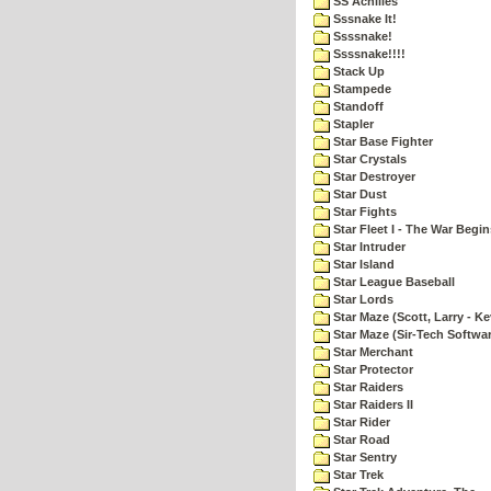
SS Achilles
Sssnake It!
Ssssnake!
Ssssnake!!!!
Stack Up
Stampede
Standoff
Stapler
Star Base Fighter
Star Crystals
Star Destroyer
Star Dust
Star Fights
Star Fleet I - The War Begin
Star Intruder
Star Island
Star League Baseball
Star Lords
Star Maze (Scott, Larry - Ke
Star Maze (Sir-Tech Softwa
Star Merchant
Star Protector
Star Raiders
Star Raiders II
Star Rider
Star Road
Star Sentry
Star Trek