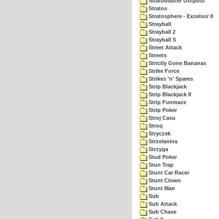
Stratoblaster Outpost
Stratos
Stratosphere - Excelsor II
Strayball
Strayball 2
Strayball S
Street Attack
Streets
Strictly Gone Bananas
Strike Force
Strikes 'n' Spares
Strip Blackjack
Strip Blackjack II
Strip Funmaze
Strip Poker
Stroj Casu
Stroq
Stryczek
Strzelanina
Strzyga
Stud Poker
Stun Trap
Stunt Car Racer
Stunt Clown
Stunt Man
Sub
Sub Attack
Sub Chase