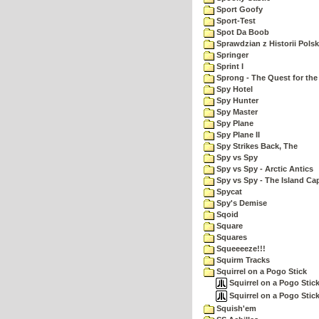
Sport Goofy
Sport-Test
Spot Da Boob
Sprawdzian z Historii Polsk
Springer
Sprint I
Sprong - The Quest for the
Spy Hotel
Spy Hunter
Spy Master
Spy Plane
Spy Plane II
Spy Strikes Back, The
Spy vs Spy
Spy vs Spy - Arctic Antics
Spy vs Spy - The Island Ca
Spycat
Spy's Demise
Sqoid
Square
Squares
Squeeeeze!!!
Squirm Tracks
Squirrel on a Pogo Stick
Squirrel on a Pogo Stick
Squirrel on a Pogo Stic
Squish'em