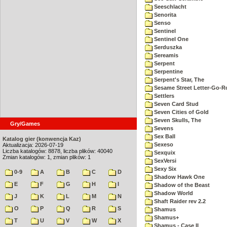
Seeschlacht
Senorita
Senso
Sentinel
Sentinel One
Serduszka
Sereamis
Serpent
Serpentine
Serpent's Star, The
Sesame Street Letter-Go-
Settlers
Seven Card Stud
Seven Cities of Gold
Seven Skulls, The
Gry/Games
Sevens
Sex Ball
Katalog gier (konwencja Kaz)
Sexeso
Aktualizacja: 2026-07-19
Liczba katalogów: 8878, liczba plików: 40040
Sexquix
Zmian katalogów: 1, zmian plików: 1
SexVersi
Sexy Six
0-9
A
B
C
D
Shadow Hawk One
E
F
G
H
I
Shadow of the Beast
Shadow World
J
K
L
M
N
Shaft Raider rev 2.2
O
P
Q
R
S
Shamus
Shamus+
T
U
V
W
X
Shamus - Case II