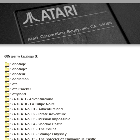
685
gier w katalogu
S
:
Sabotage
Sabotage!
Saboteur
Saddleman
Safe
Safe Cracker
Safryland
S.A.G.A. I - Adventureland
S.A.G.A. II - La Tulipe Noire
S.A.G.A. No. 01 - Adventureland
S.A.G.A. No. 02 - Pirate Adventure
S.A.G.A. No. 03 - Mission Impossible
S.A.G.A. No. 04 - Voodoo Castle
S.A.G.A. No. 05 - The Count
S.A.G.A. No. 06 - Strange Odyssey
S.A.G.A. No. 13 - The Sorcerer of Claymorgue Castle