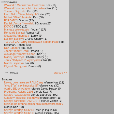
Rozmawiali
Wywiad z Mariuszem Jaroszem
i Kaz (16)
Wywiad Dracona z Mr. Bacardim
i Kaz (16)
Tomasz Dajczak
i Kaz (22)
Lech Bąk i "Świat Młodych"
i Kaz (26)
Michał "Mike" Jaskuła
i Kaz (30)
F#READY
i Dracon (22)
Daniel „Arctus” Kowalski
i Dracon (25)
KATOD
i TDC (15)
Mariusz Wojcieszek
i "Adam" (17)
Romuald Bacza
i Ramos (16)
Śledzenie Amentesa
i Larek (9)
Leszek Łuciów
i Charlie Cherry (17)
TO JUŻ ZA TOBĄ: rozmowa z Bobem Pape
i cpt.
Misumaru Tenchi (39)
Rob Jaeger
i Emu (53)
Jacek "Tabu" Grad
i Dracon (0)
Alexander "Koma" Schön
i Kaz (0)
Maciej Ślifirczyk
i Charlie Cherry (0)
Jarek "Odyniec1" Wyszyński
i Kaz (0)
Marek Bojarski
i Kaz (0)
Olgierd Niemyjski
i Ramos (0)
«« nowsze
starsze »»
Stragan
Nowe, pojemniejsze RAM-Carty
oferuje Kaz (21)
"mouSTer" czyli myszka ST
oferuje Kaz (30)
Atari USBJoy Adapter
oferuje Jakub Husak (0)
Programy: Kolony 2106
oferuje Kaz (7)
Sprzęt: rozszerzenia
oferuje Lotharek (399)
Gadżety: naklejki, pocztówki
oferuje Sikor (11)
Sprzęt: cartridge RAM-CART
oferuje Zenon (7)
Miejsce na drobne ogłoszenia kupna/sprzedaży
oferuje Kaz (58)
Sprzęt: interfejs SIO2IDE
oferuje Piguła (3)
Sprzęt: interfejs SIO2SD
oferuje Piguła (115)