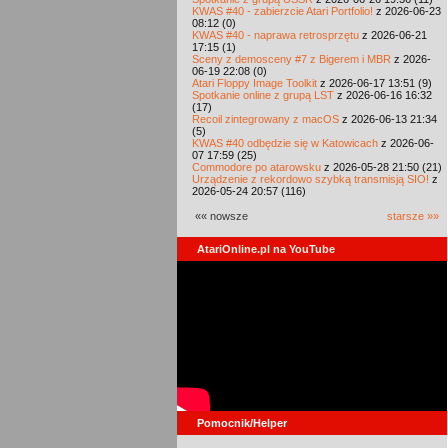
KWAS #40 - zabierzcie Atari Portfolio!
z 2026-06-23
08:12 (0)
KWAS #40 - naprawa retrosprzętu
z 2026-06-21
17:15 (1)
Sceny z demosceny #7 z Bigerem i MBR
z 2026-
06-19 22:08 (0)
Atari Floppy Image Toolkit
z 2026-06-17 13:51 (9)
Spotkanie online z grupą LST
z 2026-06-16 16:32
(17)
Recoil zintegrowany z macOS
z 2026-06-13 21:34
(5)
KWAS #40 odbędzie się w Katowicach
z 2026-06-
07 17:59 (25)
Commodore po atarowsku
z 2026-05-28 21:50 (21)
Urządzenie z rekordowo szybką transmisją SIO!
z
2026-05-24 20:57 (116)
«« nowsze
starsze »»
AtariOnline.pl na YouTube
Pomocnik/Helper