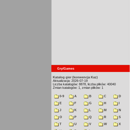
Gry/Games
Katalog gier (konwencja Kaz)
Aktualizacja: 2026-07-19
Liczba katalogów: 8878, liczba plików: 40040
Zmian katalogów: 1, zmian plików: 1
0-9
A
B
C
D
E
F
G
H
I
J
K
L
M
N
O
P
Q
R
S
T
U
V
W
X