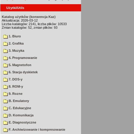
Użytki/Utils
Katalog użytków (konwencja Kaz)
Aktualizacja: 2026-03-12
Liczba katalogów: 2141, liczba plików: 10533
Zmian katalogów: 52, zmian plików: 93
1. Biuro
2. Grafika
3. Muzyka
4. Programowanie
5. Magnetofon
6. Stacja dyskietek
7. DOS-y
8. ROM-y
9. Rozne
B. Emulatory
C. Edukacyjne
D. Komunikacja
E. Diagnostyczne
F. Archiwizowanie i kompresowanie