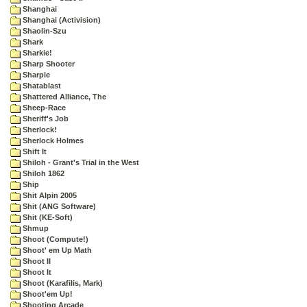
Shanghai
Shanghai (Activision)
Shaolin-Szu
Shark
Sharkie!
Sharp Shooter
Sharpie
Shatablast
Shattered Alliance, The
Sheep-Race
Sheriff's Job
Sherlock!
Sherlock Holmes
Shift It
Shiloh - Grant's Trial in the West
Shiloh 1862
Ship
Shit Alpin 2005
Shit (ANG Software)
Shit (KE-Soft)
Shmup
Shoot (Compute!)
Shoot' em Up Math
Shoot II
Shoot It
Shoot (Karafilis, Mark)
Shoot'em Up!
Shooting Arcade