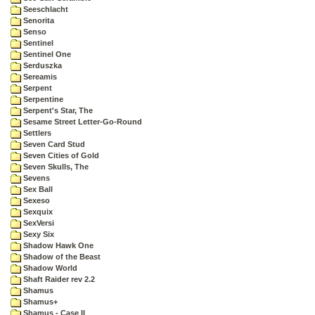
Seeschlacht
Senorita
Senso
Sentinel
Sentinel One
Serduszka
Sereamis
Serpent
Serpentine
Serpent's Star, The
Sesame Street Letter-Go-Round
Settlers
Seven Card Stud
Seven Cities of Gold
Seven Skulls, The
Sevens
Sex Ball
Sexeso
Sexquix
SexVersi
Sexy Six
Shadow Hawk One
Shadow of the Beast
Shadow World
Shaft Raider rev 2.2
Shamus
Shamus+
Shamus - Case II