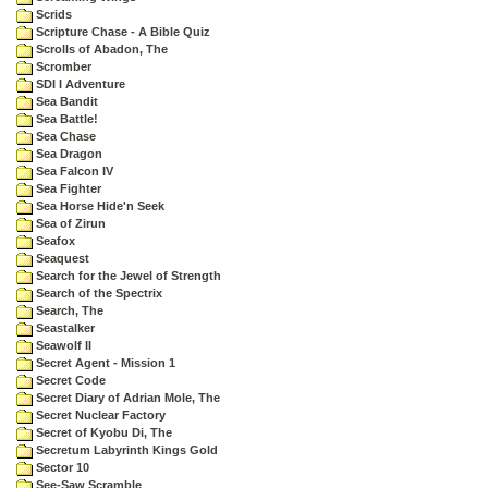
Scrids
Scripture Chase - A Bible Quiz
Scrolls of Abadon, The
Scromber
SDI I Adventure
Sea Bandit
Sea Battle!
Sea Chase
Sea Dragon
Sea Falcon IV
Sea Fighter
Sea Horse Hide'n Seek
Sea of Zirun
Seafox
Seaquest
Search for the Jewel of Strength
Search of the Spectrix
Search, The
Seastalker
Seawolf II
Secret Agent - Mission 1
Secret Code
Secret Diary of Adrian Mole, The
Secret Nuclear Factory
Secret of Kyobu Di, The
Secretum Labyrinth Kings Gold
Sector 10
See-Saw Scramble