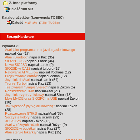
Z. Inne platformy
Całość 908 MB
Katalog użytków (konwencja TOSEC)
Całość
,
md5
sha
(
7-Zip
,
TUGZip
)
Sprzęt/Hardware
Wynalazki
Atari jako programator pojazdu gąsienicowego
napisał Kaz (17)
Atari i Bluetooth
napisał Kaz (35)
SIO2PC-USB
napisał Larek (46)
Nowe SIO2SD
napisał Larek (0)
SIO2SD w CA12
napisał Urborg (15)
Ratowanie ATMEL-ów
napisał Yoohaas (12)
Projektowanie cartów
napisał Zenon (12)
Joystick do Atari
napisał Larek (54)
Tygrys Turbo
napisał Kaz (13)
Testowałem "Simple Stereo"
napisał Zaxon (5)
Rozszerzenie 1MB
napisał Asal (21)
Joystick trzyprzyciskowy
napisał Sikor (18)
Moje MyIDE oraz SIO2PC na USB
napisał Zaxon
(16)
Jak wykonać płytkę drukowaną?
napisał Zaxon
(28)
Rozszerzenie 576kB
napisał Asal (36)
Soczyste kolory
napisał scalak (29)
XEGS Box
napisał Zaxon (13)
Atari w różnych rolach
napisał Różyk (9)
SIO2IDE w pudełku
napisał Kaz (27)
Atari steruje tokarką
napisał Kaz (15)