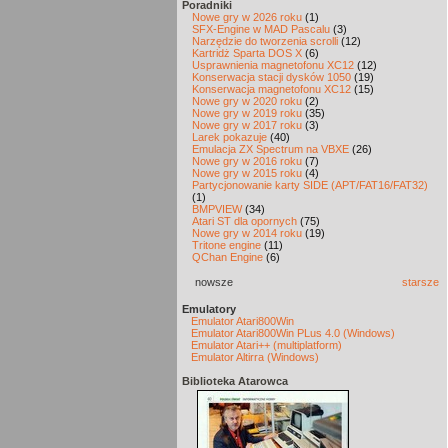
Poradniki
Nowe gry w 2026 roku
(1)
SFX-Engine w MAD Pascalu
(3)
Narzędzie do tworzenia scrolli
(12)
Kartridż Sparta DOS X
(6)
Usprawnienia magnetofonu XC12
(12)
Konserwacja stacji dysków 1050
(19)
Konserwacja magnetofonu XC12
(15)
Nowe gry w 2020 roku
(2)
Nowe gry w 2019 roku
(35)
Nowe gry w 2017 roku
(3)
Larek pokazuje
(40)
Emulacja ZX Spectrum na VBXE
(26)
Nowe gry w 2016 roku
(7)
Nowe gry w 2015 roku
(4)
Partycjonowanie karty SIDE (APT/FAT16/FAT32)
(1)
BMPVIEW
(34)
Atari ST dla opornych
(75)
Nowe gry w 2014 roku
(19)
Tritone engine
(11)
QChan Engine
(6)
nowsze
starsze
Emulatory
Emulator Atari800Win
Emulator Atari800Win PLus 4.0 (Windows)
Emulator Atari++ (multiplatform)
Emulator Altirra (Windows)
Biblioteka Atarowca