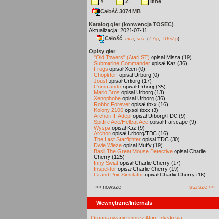
Y
Z
inne
Całość 3074 MB
Katalog gier (konwencja TOSEC)
Aktualizacja: 2021-07-11
Całość
,
md5
sha
(
7-Zip
,
TUGZip
)
Opisy gier
"Old Towers" (Atari ST)
opisał Misza (19)
Submarine Commander
opisał Kaz (36)
Frogs
opisał Xeen (0)
Choplifter!
opisał Urborg (0)
Joust
opisał Urborg (17)
Commando
opisał Urborg (35)
Mario Bros
opisał Urborg (13)
Xenophobe
opisał Urborg (36)
Robbo Forever
opisał tbxx (16)
Kolony 2106
opisał tbxx (3)
Archon II: Adept
opisał Urborg/TDC (9)
Spitfire Ace/Hellcat Ace
opisał Farscape (9)
Wyspa
opisał Kaz (9)
Archon
opisał Urborg/TDC (16)
The Last Starfighter
opisał TDC (30)
Dwie Wieże
opisał Muffy (19)
Basil The Great Mouse Detective
opisał Charlie
Cherry (125)
Inny Świat
opisał Charlie Cherry (17)
Inspektor
opisał Charlie Cherry (19)
Grand Prix Simulator
opisał Charlie Cherry (16)
«« nowsze
starsze »»
Wewnętrzne/Internals
Organizowanie imprez Atari - dyskusja