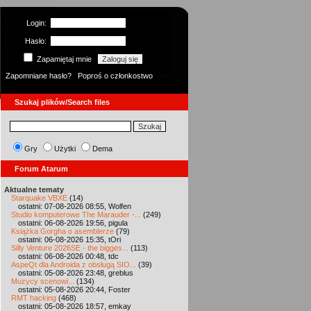
Login:
Hasło:
Zapamiętaj mnie
Zapomniane hasło?
Poproś o członkostwo
Szukaj plików/Search files
Gry
Użytki
Dema
Forum Atarum
Aktualne tematy
Starquake VBXE
(14)
ostatni: 07-08-2026 08:55, Wolfen
Studio komputerowe The Marauder -...
(249)
ostatni: 06-08-2026 19:56, pigula
Książka Gorgha o asemblerze
(79)
ostatni: 06-08-2026 15:35, tOri
Silly Venture 2026SE - the bigges...
(113)
ostatni: 06-08-2026 00:48, tdc
AspeQt dla Androida z obsługą SIO...
(39)
ostatni: 05-08-2026 23:48, greblus
Muzycy scenowi...
(134)
ostatni: 05-08-2026 20:44, Foster
RMT hacking
(468)
ostatni: 05-08-2026 18:57, emkay