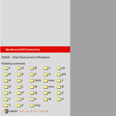
Społeczność/Community
ADDA - Atari Demoscene DAtabase
Katalog scenowy
#
A
B
C
cp
D
E
F
G
gfx
H
I
!info
inne
J
K
L
M
msx
N
O
P
Q
R
S
T
U
V
W
X
Y
Z
ziny
Całość
,
md5
sha
(
7-Zip
,
TUGZip
)