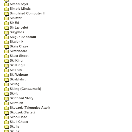
Simon Says
Simple Minds
Simulated Computer II
Sinistar
Sir Ed
Sir Lancelot
Sisyphos
Sixgun Shootout
Skarbnik
Skate Crazy
Skateboard
Skeet Shoot
Ski King
Ski King II
Ski Run
Ski Weltcup
Skiabfahrt
Skiing
Skiing (Centaursoft)
Ski-It
Skinhead Story
Skirmish
Skoczek (Tajemnice Atari)
Skoczek (Tertet)
Skool Daze
Skull Chase
Skulls
Skunk