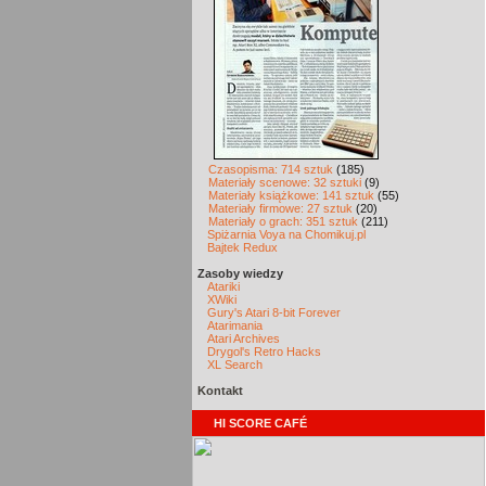
Czasopisma: 714 sztuk
(185)
Materiały scenowe: 32 sztuki
(9)
Materiały książkowe: 141 sztuk
(55)
Materiały firmowe: 27 sztuk
(20)
Materiały o grach: 351 sztuk
(211)
Spiżarnia Voya na Chomikuj.pl
Bajtek Redux
Zasoby wiedzy
Atariki
XWiki
Gury's Atari 8-bit Forever
Atarimania
Atari Archives
Drygol's Retro Hacks
XL Search
Kontakt
HI SCORE CAFÉ