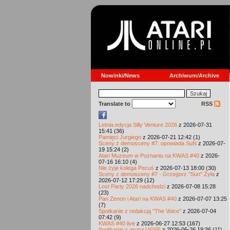
Nowinki/News
Archiwum/Archive
Translate to
RSS
Letnia edycja Silly Venture 2026
z 2026-07-31
15:41 (36)
Pamięci Jurgiego
z 2026-07-21 12:42 (1)
Sceny z demosceny #7: opowiada SuN
z 2026-07-
19 15:24 (2)
Atari Muzeum w Poznaniu na KWAS #40
z 2026-
07-16 16:10 (4)
Nie żyje kolega Pecuś
z 2026-07-13 18:00 (30)
Sceny z demosceny #7 - Grzegorz "Sun" Żyła
z
2026-07-12 17:29 (12)
Lost Party 2026 nadchodzi
z 2026-07-08 15:28
(23)
Pan Zenon i Atari na KWAS #40
z 2026-07-07 13:25
(7)
Spotkanie z redakcją "The Voice"
z 2026-07-04
07:42 (9)
KWAS #40 live
z 2026-06-27 12:53 (167)
Spotkanie z grupą USSR
z 2026-06-26 19:36 (11)