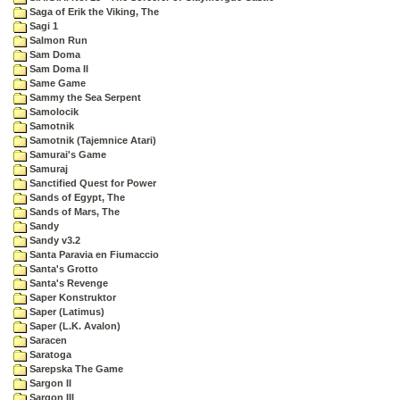
Saga of Erik the Viking, The
Sagi 1
Salmon Run
Sam Doma
Sam Doma II
Same Game
Sammy the Sea Serpent
Samolocik
Samotnik
Samotnik (Tajemnice Atari)
Samurai's Game
Samuraj
Sanctified Quest for Power
Sands of Egypt, The
Sands of Mars, The
Sandy
Sandy v3.2
Santa Paravia en Fiumaccio
Santa's Grotto
Santa's Revenge
Saper Konstruktor
Saper (Latimus)
Saper (L.K. Avalon)
Saracen
Saratoga
Sarepska The Game
Sargon II
Sargon III