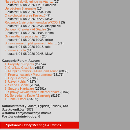
Narzędzie do ditheringu na Atari ...
(26)
ostatni: 05-08-2026 17:10, amarok
Uprościłem Starquake
(16)
ostatni: 05-08-2026 00:34, Bca
O co chodzi w grze Kasiarz?
(7)
ostatni: 05-08-2026 00:25, MaW
Rocznica 1 sierpnia - turówka WRCOH
(3)
ostatni: 04-08-2026 23:36, Ataripuzzle
Dungeon Crawler - AI (Fable)
(9)
ostatni: 04-08-2026 21:05, Nemo
Gry na Atari z pszczołami
(20)
ostatni: 04-08-2026 19:38, miker
Sprawa nowych płyt głównych Atari...
(71)
ostatni: 04-08-2026 19:18, tebe
Konsole z Lidla
(14)
ostatni: 04-08-2026 09:48, MaW
Kategorie Forum Atarum
1. Projekty / Projects
(29854)
2. Grafika / Graphics
(6813)
3. Muzyka i dźwięk / Music and sound
(8055)
4. Programowanie / Programming
(13171)
5. Gry / Games
(36903)
6. Użytki / Utils
(4827)
7. Scena / Scene
(20244)
8. Sprzęt / Hardware
(27891)
9. Sprawy wewnętrzne / Internal affairs
(5842)
10. Sprzedam / Kupię / Zamienię
(8193)
11. Inne / Other
(33759)
Administratorzy:
Adam, Cyprian, Jhusak, Kaz
Użytkowników:
3072
Ostatnio zarejestrowany:
bradko
Postów ostatniej doby:
6
Spotkania i zloty/Meetings & Parties