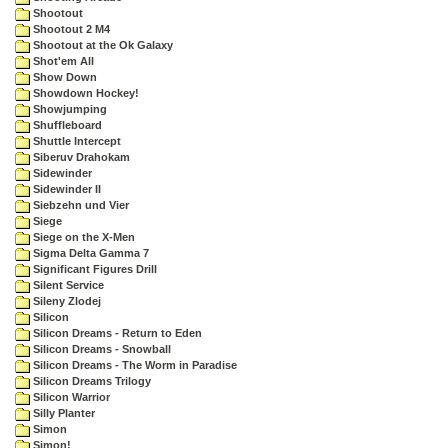
Shootout
Shootout 2 M4
Shootout at the Ok Galaxy
Shot'em All
Show Down
Showdown Hockey!
Showjumping
Shuffleboard
Shuttle Intercept
Siberuv Drahokam
Sidewinder
Sidewinder II
Siebzehn und Vier
Siege
Siege on the X-Men
Sigma Delta Gamma 7
Significant Figures Drill
Silent Service
Sileny Zlodej
Silicon
Silicon Dreams - Return to Eden
Silicon Dreams - Snowball
Silicon Dreams - The Worm in Paradise
Silicon Dreams Trilogy
Silicon Warrior
Silly Planter
Simon
Simon!