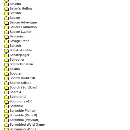
Satalite
Satan's Hollow
Satellite
Saucer
Saucer Adventure
Saucer Formation
Saucer Launch
Saucerian
Savage Pond
Schach
Schatz-Hoehle
Schatzjaeger
Schooner
Schreckenstein
Sciana
Scooter
Scorch build 110
Scorch (Miko)
Scorch (SoftScan)
Score 4
Scorpions!
Scorpions v2.0
Scrabble
Scramble Fighter
Scramble (Page 6)
Scramble (Playsoft)
Scrambled Word Game
Screaming Wings