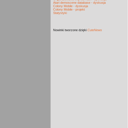
Atari demoscene database - dyskusja
Colony Mobile - dyskusja
Colony Mobile - projekt
Statystyki
Nowinki
tworzone dzięki
CuteNews