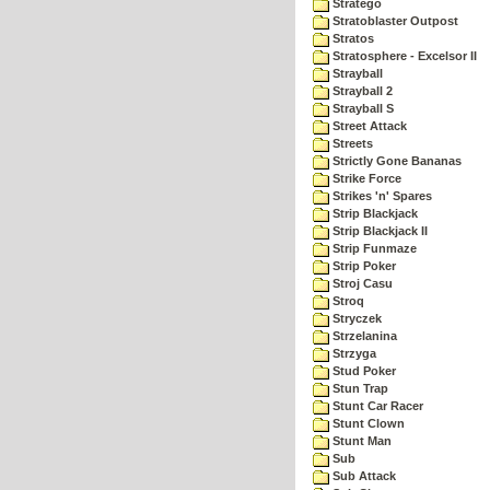
Stratego
Stratoblaster Outpost
Stratos
Stratosphere - Excelsor II
Strayball
Strayball 2
Strayball S
Street Attack
Streets
Strictly Gone Bananas
Strike Force
Strikes 'n' Spares
Strip Blackjack
Strip Blackjack II
Strip Funmaze
Strip Poker
Stroj Casu
Stroq
Stryczek
Strzelanina
Strzyga
Stud Poker
Stun Trap
Stunt Car Racer
Stunt Clown
Stunt Man
Sub
Sub Attack