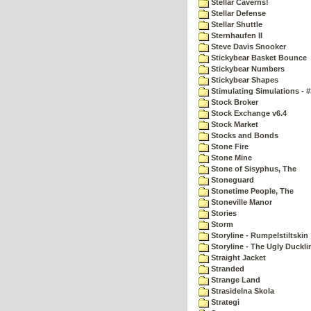
Stellar Caverns!
Stellar Defense
Stellar Shuttle
Sternhaufen II
Steve Davis Snooker
Stickybear Basket Bounce
Stickybear Numbers
Stickybear Shapes
Stimulating Simulations - #
Stock Broker
Stock Exchange v6.4
Stock Market
Stocks and Bonds
Stone Fire
Stone Mine
Stone of Sisyphus, The
Stoneguard
Stonetime People, The
Stoneville Manor
Stories
Storm
Storyline - Rumpelstiltskin
Storyline - The Ugly Duckli
Straight Jacket
Stranded
Strange Land
Strasidelna Skola
Strategi