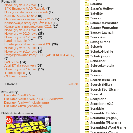
Poradniki
Satalite
Nowe gry w 2026 roku
(1)
SFX-Engine w MAD Pascalu
(3)
Satan's Hollow
Narzędzie do tworzenia scrolli
(12)
Satellite
Kartridż Sparta DOS X
(6)
Saucer
Usprawnienia magnetofonu XC12
(12)
Konserwacja stacji dysków 1050
(19)
Saucer Adventure
Konserwacja magnetofonu XC12
(15)
Saucer Formation
Nowe gry w 2020 roku
(2)
Saucer Launch
Nowe gry w 2019 roku
(35)
Nowe gry w 2017 roku
(3)
Saucerian
Larek pokazuje
(40)
Savage Pond
Emulacja ZX Spectrum na VBXE
(26)
Schach
Nowe gry w 2016 roku
(7)
Nowe gry w 2015 roku
(4)
Schatz-Hoehle
Partycjonowanie karty SIDE (APT/FAT16/FAT32)
Schatzjaeger
(1)
Schooner
BMPVIEW
(34)
Atari ST dla opornych
(75)
Schreckenstein
Nowe gry w 2014 roku
(19)
Sciana
Tritone engine
(11)
Scooter
QChan Engine
(6)
Scorch build 110
nowsze
starsze
Scorch (Miko)
Scorch (SoftScan)
Emulatory
Score 4
Emulator Atari800Win
Emulator Atari800Win PLus 4.0 (Windows)
Scorpions!
Emulator Atari++ (multiplatform)
Scorpions v2.0
Emulator Altirra (Windows)
Scrabble
Biblioteka Atarowca
Scramble Fighter
Scramble (Page 6)
Scramble (Playsoft)
Scrambled Word Game
Screaming Wings