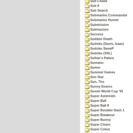
Sub Chase
Sub II
Sub Search
Submarine Commander
Submarine Hunter
Submission
Subtraction
Success
Sudden Death
Sudoku (Davis, Isaac)
Sudoku SweeP
Sudoku (XXL)
Sultan's Palace
Sumator
Sumer
Summer Games
Sun Star
Sun, The
Sunny Downs
Suomi World Cup '91
Super Asteroids
Super Ball
Super Ball II
Super Boulder Dash 1
Super Breakout
Super Bunny
Super Clown
Super Cobra