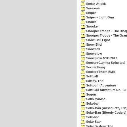
Sneak Attack
Sneakers
Sniper
Sniper - Light Gun
Snokie
Snooker
Snooper Troops - The Disa
Snooper Troops - The Gran
Snow Ball Fight
Snow Bird
Snowball
Snowplow
Snowplow NYD 2017
Soccer (Gamma Software)
Soccer Pong
Soccer (Thorn EMI)
Softball
Softoy, The
Softporn Adventure
SoftSide Adventure No. 13 
Sogon
Soko Maniac
Sokoban
Soko-Ban (Anschuetz, Eric
Soko-Ban (Bloody Coders)
Sokobar
Solar Star
Solar System, The