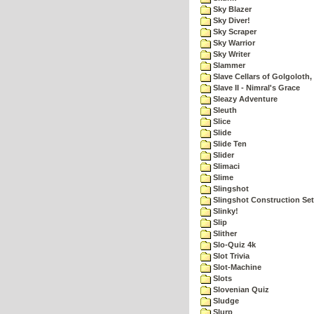
Sky Blazer
Sky Diver!
Sky Scraper
Sky Warrior
Sky Writer
Slammer
Slave Cellars of Golgoloth,
Slave II - Nimral's Grace
Sleazy Adventure
Sleuth
Slice
Slide
Slide Ten
Slider
Slimaci
Slime
Slingshot
Slingshot Construction Set
Slinky!
Slip
Slither
Slo-Quiz 4k
Slot Trivia
Slot-Machine
Slots
Slovenian Quiz
Sludge
Slurp