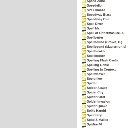
Speed Zone
Speedello
SPEEDmaza
Speedway Blast
Speedway One
Spell Diver
Spell Me
Spell of Christmas Ice, A
Spellbetter
Spellbound (Brown, H.)
Spellbound (Mastertronic)
Spellbreaker
Spellicopter
Spelling Flash Cards
Spelling Genie
Spelling in Context
Spellweaver
Spelunker
Spider
Spider Attack
Spider City
Spider Eater
Spider Invasion
Spider Quake
Spiky Harold
Spindizzy
Spite & Malice
Spitfire 40