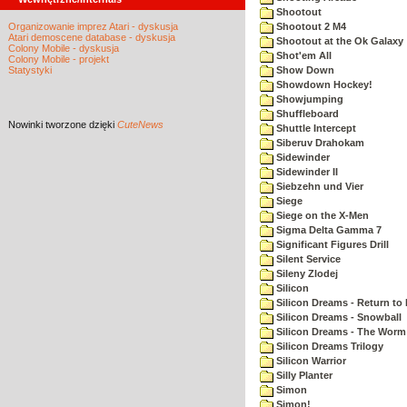
Shootout
Organizowanie imprez Atari - dyskusja
Shootout 2 M4
Atari demoscene database - dyskusja
Shootout at the Ok Galaxy
Colony Mobile - dyskusja
Shot'em All
Colony Mobile - projekt
Statystyki
Show Down
Showdown Hockey!
Showjumping
Shuffleboard
Nowinki
tworzone dzięki
CuteNews
Shuttle Intercept
Siberuv Drahokam
Sidewinder
Sidewinder II
Siebzehn und Vier
Siege
Siege on the X-Men
Sigma Delta Gamma 7
Significant Figures Drill
Silent Service
Sileny Zlodej
Silicon
Silicon Dreams - Return to
Silicon Dreams - Snowball
Silicon Dreams - The Worm 
Silicon Dreams Trilogy
Silicon Warrior
Silly Planter
Simon
Simon!