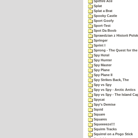
Spitfire Ace
Splat
Splat a Brat
Spooky Castle
Sport Goofy
Sport-Test
Spot Da Boob
Sprawdzian z Historii Polsk
Springer
Sprint I
Sprong - The Quest for the
Spy Hotel
Spy Hunter
Spy Master
Spy Plane
Spy Plane II
Spy Strikes Back, The
Spy vs Spy
Spy vs Spy - Arctic Antics
Spy vs Spy - The Island Ca
Spycat
Spy's Demise
Sqoid
Square
Squares
Squeeeeze!!!
Squirm Tracks
Squirrel on a Pogo Stick