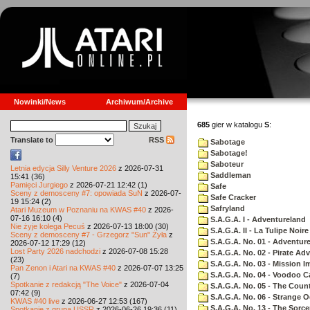
Nowinki/News
Archiwum/Archive
685
gier w katalogu
S
:
Translate to
RSS
Sabotage
Sabotage!
Saboteur
Letnia edycja Silly Venture 2026
z 2026-07-31
Saddleman
15:41 (36)
Pamięci Jurgiego
z 2026-07-21 12:42 (1)
Safe
Sceny z demosceny #7: opowiada SuN
z 2026-07-
Safe Cracker
19 15:24 (2)
Safryland
Atari Muzeum w Poznaniu na KWAS #40
z 2026-
07-16 16:10 (4)
S.A.G.A. I - Adventureland
Nie żyje kolega Pecuś
z 2026-07-13 18:00 (30)
S.A.G.A. II - La Tulipe Noire
Sceny z demosceny #7 - Grzegorz "Sun" Żyła
z
S.A.G.A. No. 01 - Adventur
2026-07-12 17:29 (12)
Lost Party 2026 nadchodzi
z 2026-07-08 15:28
S.A.G.A. No. 02 - Pirate Ad
(23)
S.A.G.A. No. 03 - Mission I
Pan Zenon i Atari na KWAS #40
z 2026-07-07 13:25
S.A.G.A. No. 04 - Voodoo C
(7)
Spotkanie z redakcją "The Voice"
z 2026-07-04
S.A.G.A. No. 05 - The Coun
07:42 (9)
S.A.G.A. No. 06 - Strange 
KWAS #40 live
z 2026-06-27 12:53 (167)
S.A.G.A. No. 13 - The Sorce
Spotkanie z grupą USSR
z 2026-06-26 19:36 (11)