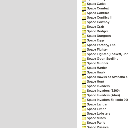
Space Cadet
Space Combat
Space Conflict
Space Conflict II
Space Cowboy
Space Craft
Space Dodger
Space Dungeon
Space Eggs
Space Factory, The
Space Fighter
Space Fighter (Foskett, Jo
Space Goon Spelling
Space Gunner
Space Harrier
Space Hawk
Space Hawks of Avabana 4
Space Hunt
Space Invaders
Space Invaders (5200)
Space Invaders (Atari)
Space Invaders Episode 20
Space Lander
Space Limbo
Space Lobsters
Space Mines
Space Panic
Space Pussies