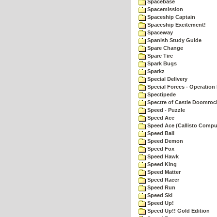
Spacebase
Spacemission
Spaceship Captain
Spaceship Excitement!
Spaceway
Spanish Study Guide
Spare Change
Spare Tire
Spark Bugs
Sparkz
Special Delivery
Special Forces - Operation 
Spectipede
Spectre of Castle Doomroc
Speed - Puzzle
Speed Ace
Speed Ace (Callisto Compu
Speed Ball
Speed Demon
Speed Fox
Speed Hawk
Speed King
Speed Matter
Speed Racer
Speed Run
Speed Ski
Speed Up!
Speed Up!! Gold Edition