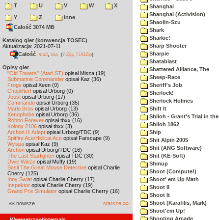
T
U
V
W
X
Shanghai
Shanghai (Activision)
Y
Z
inne
Shaolin-Szu
Całość 3074 MB
Shark
Sharkie!
Katalog gier (konwencja TOSEC)
Sharp Shooter
Aktualizacja: 2021-07-11
Sharpie
Całość
,
md5
sha
(
7-Zip
,
TUGZip
)
Shatablast
Opisy gier
Shattered Alliance, The
"Old Towers" (Atari ST)
opisał Misza (19)
Sheep-Race
Submarine Commander
opisał Kaz (36)
Frogs
opisał Xeen (0)
Sheriff's Job
Choplifter!
opisał Urborg (0)
Sherlock!
Joust
opisał Urborg (17)
Sherlock Holmes
Commando
opisał Urborg (35)
Mario Bros
opisał Urborg (13)
Shift It
Xenophobe
opisał Urborg (36)
Shiloh - Grant's Trial in th
Robbo Forever
opisał tbxx (16)
Shiloh 1862
Kolony 2106
opisał tbxx (3)
Archon II: Adept
opisał Urborg/TDC (9)
Ship
Spitfire Ace/Hellcat Ace
opisał Farscape (9)
Shit Alpin 2005
Wyspa
opisał Kaz (9)
Shit (ANG Software)
Archon
opisał Urborg/TDC (16)
The Last Starfighter
opisał TDC (30)
Shit (KE-Soft)
Dwie Wieże
opisał Muffy (19)
Shmup
Basil The Great Mouse Detective
opisał Charlie
Shoot (Compute!)
Cherry (125)
Inny Świat
opisał Charlie Cherry (17)
Shoot' em Up Math
Inspektor
opisał Charlie Cherry (19)
Shoot II
Grand Prix Simulator
opisał Charlie Cherry (16)
Shoot It
Shoot (Karafilis, Mark)
«« nowsze
starsze »»
Shoot'em Up!
Shooting Arcade
Wewnętrzne/Internals