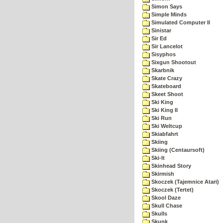
Simon Says
Simple Minds
Simulated Computer II
Sinistar
Sir Ed
Sir Lancelot
Sisyphos
Sixgun Shootout
Skarbnik
Skate Crazy
Skateboard
Skeet Shoot
Ski King
Ski King II
Ski Run
Ski Weltcup
Skiabfahrt
Skiing
Skiing (Centaursoft)
Ski-It
Skinhead Story
Skirmish
Skoczek (Tajemnice Atari)
Skoczek (Tertet)
Skool Daze
Skull Chase
Skulls
Skunk