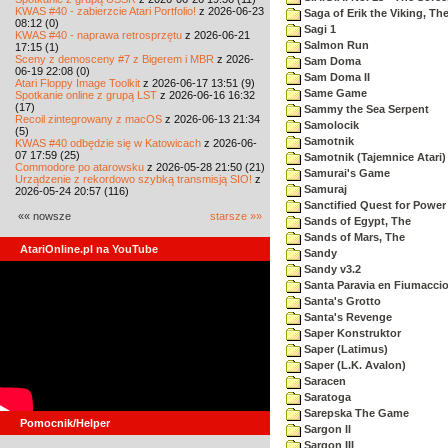
KWAS #40 - zabierzcie Atari Portfolio!
z 2026-06-23
Saga of Erik the Viking, Th
08:12 (0)
Sagi 1
KWAS #40 - naprawa retrosprzętu
z 2026-06-21
Salmon Run
17:15 (1)
Sceny z demosceny #7 z Bigerem i MBR
z 2026-
Sam Doma
06-19 22:08 (0)
Sam Doma II
Atari Floppy Image Toolkit
z 2026-06-17 13:51 (9)
Same Game
Spotkanie online z grupą LST
z 2026-06-16 16:32
(17)
Sammy the Sea Serpent
Recoil zintegrowany z macOS
z 2026-06-13 21:34
Samolocik
(5)
Samotnik
KWAS #40 odbędzie się w Katowicach
z 2026-06-
07 17:59 (25)
Samotnik (Tajemnice Atari)
Commodore po atarowsku
z 2026-05-28 21:50 (21)
Samurai's Game
Urządzenie z rekordowo szybką transmisją SIO!
z
Samuraj
2026-05-24 20:57 (116)
Sanctified Quest for Power
«« nowsze
starsze »»
Sands of Egypt, The
Sands of Mars, The
AtariOnline.pl na YouTube
Sandy
Sandy v3.2
Santa Paravia en Fiumacci
Santa's Grotto
Santa's Revenge
Saper Konstruktor
Saper (Latimus)
Saper (L.K. Avalon)
Saracen
Saratoga
Sarepska The Game
Pomocnik/Helper
Sargon II
Sargon III