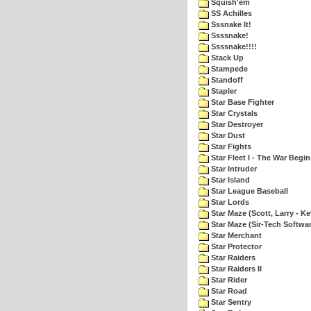
Squish'em
SS Achilles
Sssnake It!
Ssssnake!
Ssssnake!!!!
Stack Up
Stampede
Standoff
Stapler
Star Base Fighter
Star Crystals
Star Destroyer
Star Dust
Star Fights
Star Fleet I - The War Begin
Star Intruder
Star Island
Star League Baseball
Star Lords
Star Maze (Scott, Larry - Ke
Star Maze (Sir-Tech Softwa
Star Merchant
Star Protector
Star Raiders
Star Raiders II
Star Rider
Star Road
Star Sentry