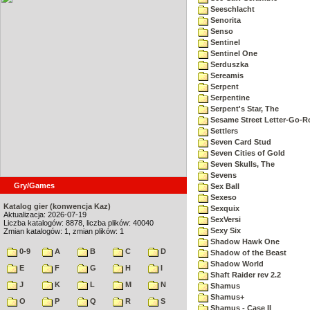
Seeschlacht
Senorita
Senso
Sentinel
Sentinel One
Serduszka
Sereamis
Serpent
Serpentine
Serpent's Star, The
Sesame Street Letter-Go-
Settlers
Seven Card Stud
Seven Cities of Gold
Seven Skulls, The
Sevens
Gry/Games
Sex Ball
Sexeso
Katalog gier (konwencja Kaz)
Sexquix
Aktualizacja: 2026-07-19
SexVersi
Liczba katalogów: 8878, liczba plików: 40040
Sexy Six
Zmian katalogów: 1, zmian plików: 1
Shadow Hawk One
0-9
A
B
C
D
Shadow of the Beast
Shadow World
E
F
G
H
I
Shaft Raider rev 2.2
J
K
L
M
N
Shamus
Shamus+
O
P
Q
R
S
Shamus - Case II