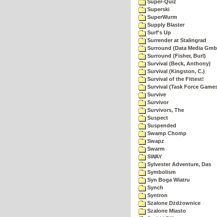
Super-Quiz
Superski
SuperWurm
Supply Blaster
Surf's Up
Surrender at Stalingrad
Surround (Data Media Gmb
Surround (Fisher, Burl)
Survival (Beck, Anthony)
Survival (Kingston, C.)
Survival of the Fittest!
Survival (Task Force Game
Survive
Survivor
Survivors, The
Suspect
Suspended
Swamp Chomp
Swapz
Swarm
SWAY
Sylvester Adventure, Das
Symbolism
Syn Boga Wiatru
Synch
Syntron
Szalone Dżdżownice
Szalone Miasto