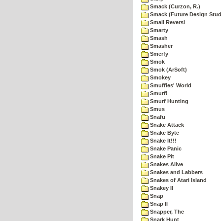
Smack (Curzon, R.)
Smack (Future Design Stud
Small Reversi
Smarty
Smash
Smasher
Smerfy
Smok
Smok (ArSoft)
Smokey
Smuffies' World
Smurf!
Smurf Hunting
Smus
Snafu
Snake Attack
Snake Byte
Snake It!!!
Snake Panic
Snake Pit
Snakes Alive
Snakes and Labbers
Snakes of Atari Island
Snakey II
Snap
Snap II
Snapper, The
Snark Hunt