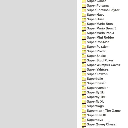
Super Cubes
Super Fortuna
Super Fortuna Edytor
Super Huey
Super Husa
Super Mario Bros
Super Mario Bros. 3
Super Mario Pos 3
Super Mini Robbo
Super Pac-Man
Super Puzzler
Super Rover
Super Snake
Super Stud Poker
Super Wumpus Caves
Super Yahtsee
Super Zaxxon
Superballe
Superchase!
Supereversion
Superfly 1k
Superfly 1k+
Superfly XL
Superfrogs
Superman - The Game
Superman III
Supernova
SuperQuerg Chess