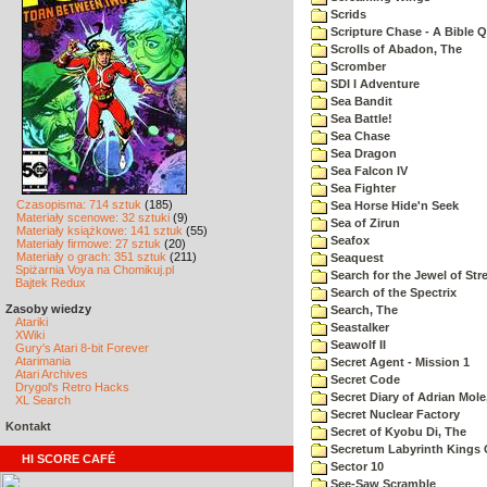
Scrids
Scripture Chase - A Bible Q
Scrolls of Abadon, The
Scromber
SDI I Adventure
Sea Bandit
Sea Battle!
Sea Chase
Sea Dragon
Sea Falcon IV
Sea Fighter
Czasopisma: 714 sztuk
(185)
Sea Horse Hide'n Seek
Materiały scenowe: 32 sztuki
(9)
Sea of Zirun
Materiały książkowe: 141 sztuk
(55)
Seafox
Materiały firmowe: 27 sztuk
(20)
Materiały o grach: 351 sztuk
(211)
Seaquest
Spiżarnia Voya na Chomikuj.pl
Search for the Jewel of Str
Bajtek Redux
Search of the Spectrix
Zasoby wiedzy
Search, The
Atariki
Seastalker
XWiki
Seawolf II
Gury's Atari 8-bit Forever
Atarimania
Secret Agent - Mission 1
Atari Archives
Secret Code
Drygol's Retro Hacks
Secret Diary of Adrian Mole
XL Search
Secret Nuclear Factory
Kontakt
Secret of Kyobu Di, The
Secretum Labyrinth Kings 
HI SCORE CAFÉ
Sector 10
See-Saw Scramble