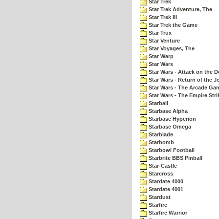
Star Trek
Star Trek Adventure, The
Star Trek III
Star Trek the Game
Star Trux
Star Venture
Star Voyages, The
Star Warp
Star Wars
Star Wars - Attack on the D
Star Wars - Return of the Je
Star Wars - The Arcade Ga
Star Wars - The Empire Str
Starball
Starbase Alpha
Starbase Hyperion
Starbase Omega
Starblade
Starbomb
Starbowl Football
Starbrite BBS Pinball
Star-Castle
Starcross
Stardate 4000
Stardate 4001
Stardust
Starfire
Starfire Warrior