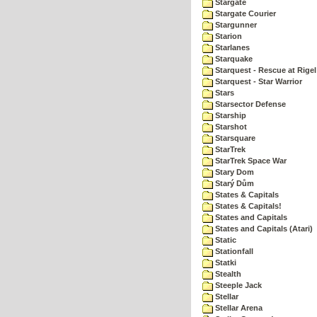
Stargate
Stargate Courier
Stargunner
Starion
Starlanes
Starquake
Starquest - Rescue at Rigel
Starquest - Star Warrior
Stars
Starsector Defense
Starship
Starshot
Starsquare
StarTrek
StarTrek Space War
Stary Dom
Starý Dům
States & Capitals
States & Capitals!
States and Capitals
States and Capitals (Atari)
Static
Stationfall
Statki
Stealth
Steeple Jack
Stellar
Stellar Arena