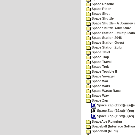
Space Rescue
Space Rider
Space Shot
Space Shuttle
Space Shuttle - A Journey 
Space Shuttle Adventure
Space Station - Multiplicat
Space Station 2048
Space Station Quest
Space Station Zulu
Space Thief
Space Trap
Space Travel
Space Trek
Space Trouble II
Space Voyager
Space War
Space Wars
Space Waste Race
Space Way
Space Zap
Space Zap (19xx)(-)[a][
Space Zap (19xx)(-)[req
Space Zap (19xx)(-)[req
SpaceAce Running
Spaceball (Interface Softwa
Spaceball (Rudi)