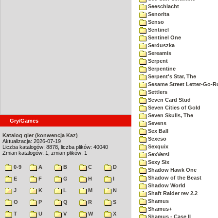
Seeschlacht
Senorita
Senso
Sentinel
Sentinel One
Serduszka
Sereamis
Serpent
Serpentine
Serpent's Star, The
Sesame Street Letter-Go-
Settlers
Seven Card Stud
Seven Cities of Gold
Seven Skulls, The
Gry/Games
Sevens
Sex Ball
Katalog gier (konwencja Kaz)
Sexeso
Aktualizacja: 2026-07-19
Sexquix
Liczba katalogów: 8878, liczba plików: 40040
Zmian katalogów: 1, zmian plików: 1
SexVersi
Sexy Six
0-9
A
B
C
D
Shadow Hawk One
Shadow of the Beast
E
F
G
H
I
Shadow World
J
K
L
M
N
Shaft Raider rev 2.2
Shamus
O
P
Q
R
S
Shamus+
T
U
V
W
X
Shamus - Case II