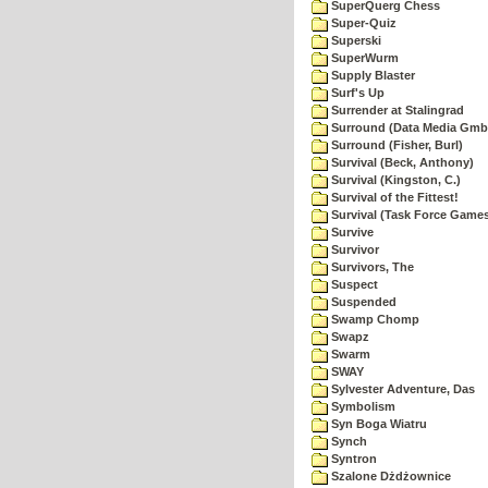
SuperQuerg Chess
Super-Quiz
Superski
SuperWurm
Supply Blaster
Surf's Up
Surrender at Stalingrad
Surround (Data Media Gmb
Surround (Fisher, Burl)
Survival (Beck, Anthony)
Survival (Kingston, C.)
Survival of the Fittest!
Survival (Task Force Game
Survive
Survivor
Survivors, The
Suspect
Suspended
Swamp Chomp
Swapz
Swarm
SWAY
Sylvester Adventure, Das
Symbolism
Syn Boga Wiatru
Synch
Syntron
Szalone Dżdżownice