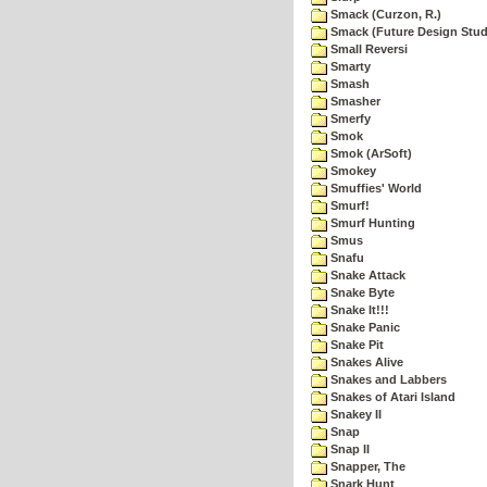
Smack (Curzon, R.)
Smack (Future Design Stud
Small Reversi
Smarty
Smash
Smasher
Smerfy
Smok
Smok (ArSoft)
Smokey
Smuffies' World
Smurf!
Smurf Hunting
Smus
Snafu
Snake Attack
Snake Byte
Snake It!!!
Snake Panic
Snake Pit
Snakes Alive
Snakes and Labbers
Snakes of Atari Island
Snakey II
Snap
Snap II
Snapper, The
Snark Hunt