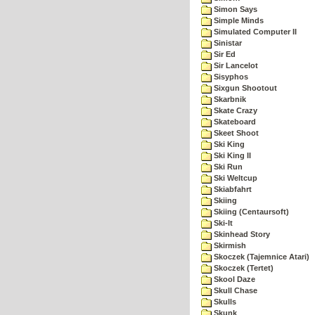
Simon Says
Simple Minds
Simulated Computer II
Sinistar
Sir Ed
Sir Lancelot
Sisyphos
Sixgun Shootout
Skarbnik
Skate Crazy
Skateboard
Skeet Shoot
Ski King
Ski King II
Ski Run
Ski Weltcup
Skiabfahrt
Skiing
Skiing (Centaursoft)
Ski-It
Skinhead Story
Skirmish
Skoczek (Tajemnice Atari)
Skoczek (Tertet)
Skool Daze
Skull Chase
Skulls
Skunk