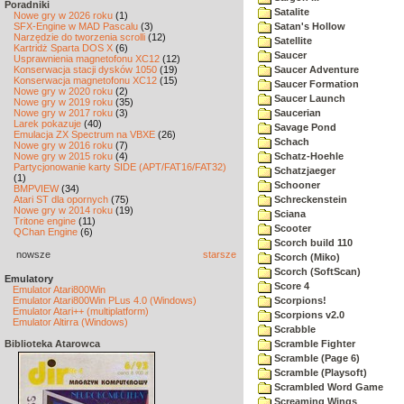
Poradniki
Satalite
Nowe gry w 2026 roku
(1)
SFX-Engine w MAD Pascalu
(3)
Satan's Hollow
Narzędzie do tworzenia scrolli
(12)
Satellite
Kartridż Sparta DOS X
(6)
Saucer
Usprawnienia magnetofonu XC12
(12)
Konserwacja stacji dysków 1050
(19)
Saucer Adventure
Konserwacja magnetofonu XC12
(15)
Saucer Formation
Nowe gry w 2020 roku
(2)
Saucer Launch
Nowe gry w 2019 roku
(35)
Nowe gry w 2017 roku
(3)
Saucerian
Larek pokazuje
(40)
Savage Pond
Emulacja ZX Spectrum na VBXE
(26)
Schach
Nowe gry w 2016 roku
(7)
Nowe gry w 2015 roku
(4)
Schatz-Hoehle
Partycjonowanie karty SIDE (APT/FAT16/FAT32)
Schatzjaeger
(1)
Schooner
BMPVIEW
(34)
Atari ST dla opornych
(75)
Schreckenstein
Nowe gry w 2014 roku
(19)
Sciana
Tritone engine
(11)
Scooter
QChan Engine
(6)
Scorch build 110
nowsze
starsze
Scorch (Miko)
Scorch (SoftScan)
Emulatory
Score 4
Emulator Atari800Win
Emulator Atari800Win PLus 4.0 (Windows)
Scorpions!
Emulator Atari++ (multiplatform)
Scorpions v2.0
Emulator Altirra (Windows)
Scrabble
Biblioteka Atarowca
Scramble Fighter
Scramble (Page 6)
Scramble (Playsoft)
Scrambled Word Game
Screaming Wings