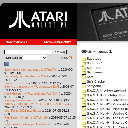
Nowinki/News
Archiwum/Archive
685
gier w katalogu
S
:
Translate to
RSS
Sabotage
Sabotage!
Saboteur
Spotkanie z demosceną #9: STeel/Tori
z 2026-08-
Saddleman
07 20:49 (3)
Letnia edycja Silly Venture 2026
z 2026-07-31
Safe
15:41 (38)
Safe Cracker
Pamięci Jurgiego
z 2026-07-21 12:42 (1)
Safryland
Sceny z demosceny #7: opowiada SuN
z 2026-07-
19 15:24 (2)
S.A.G.A. I - Adventureland
Atari Muzeum w Poznaniu na KWAS #40
z 2026-
S.A.G.A. II - La Tulipe Noire
07-16 16:10 (4)
S.A.G.A. No. 01 - Adventur
Nie żyje kolega Pecuś
z 2026-07-13 18:00 (30)
Sceny z demosceny #7 - Grzegorz "Sun" Żyła
z
S.A.G.A. No. 02 - Pirate Ad
2026-07-12 17:29 (12)
S.A.G.A. No. 03 - Mission I
Lost Party 2026 nadchodzi
z 2026-07-08 15:28
S.A.G.A. No. 04 - Voodoo C
(23)
Pan Zenon i Atari na KWAS #40
z 2026-07-07 13:25
S.A.G.A. No. 05 - The Coun
(7)
S.A.G.A. No. 06 - Strange 
Spotkanie z redakcją "The Voice"
z 2026-07-04
S.A.G.A. No. 13 - The Sorce
07:42 (9)