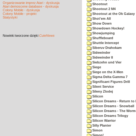
Organizowanie imprez Atari - dyskusja
Shootout
Atari demoscene database - dyskusja
Shootout 2 M4
Colony Mobile - dyskusja
Colony Mobile - projekt
Shootout at the Ok Galaxy
Statystyki
Shot'em All
Show Down
Showdown Hockey!
Showjumping
Nowinki
tworzone dzięki
CuteNews
Shuffleboard
Shuttle Intercept
Siberuv Drahokam
Sidewinder
Sidewinder II
Siebzehn und Vier
Siege
Siege on the X-Men
Sigma Delta Gamma 7
Significant Figures Drill
Silent Service
Sileny Zlodej
Silicon
Silicon Dreams - Return to
Silicon Dreams - Snowball
Silicon Dreams - The Worm 
Silicon Dreams Trilogy
Silicon Warrior
Silly Planter
Simon
Simon!