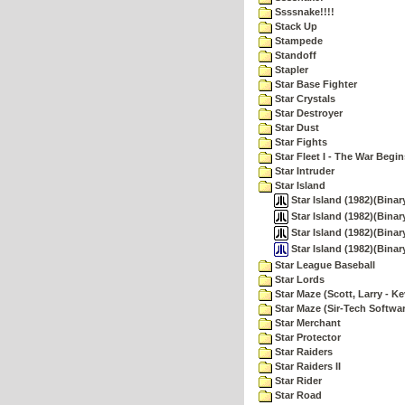
Ssssnake!!!!
Stack Up
Stampede
Standoff
Stapler
Star Base Fighter
Star Crystals
Star Destroyer
Star Dust
Star Fights
Star Fleet I - The War Begin
Star Intruder
Star Island
Star Island (1982)(Binar
Star Island (1982)(Binar
Star Island (1982)(Bina
Star Island (1982)(Bina
Star League Baseball
Star Lords
Star Maze (Scott, Larry - Ke
Star Maze (Sir-Tech Softwa
Star Merchant
Star Protector
Star Raiders
Star Raiders II
Star Rider
Star Road