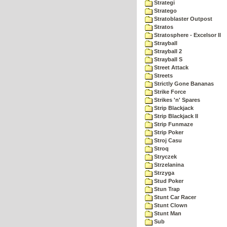
Strategi
Stratego
Stratoblaster Outpost
Stratos
Stratosphere - Excelsor II
Strayball
Strayball 2
Strayball S
Street Attack
Streets
Strictly Gone Bananas
Strike Force
Strikes 'n' Spares
Strip Blackjack
Strip Blackjack II
Strip Funmaze
Strip Poker
Stroj Casu
Stroq
Stryczek
Strzelanina
Strzyga
Stud Poker
Stun Trap
Stunt Car Racer
Stunt Clown
Stunt Man
Sub