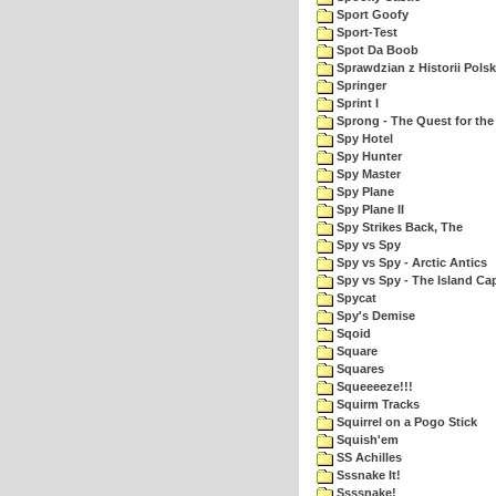
Sport Goofy
Sport-Test
Spot Da Boob
Sprawdzian z Historii Polsk
Springer
Sprint I
Sprong - The Quest for the
Spy Hotel
Spy Hunter
Spy Master
Spy Plane
Spy Plane II
Spy Strikes Back, The
Spy vs Spy
Spy vs Spy - Arctic Antics
Spy vs Spy - The Island Ca
Spycat
Spy's Demise
Sqoid
Square
Squares
Squeeeeze!!!
Squirm Tracks
Squirrel on a Pogo Stick
Squish'em
SS Achilles
Sssnake It!
Ssssnake!