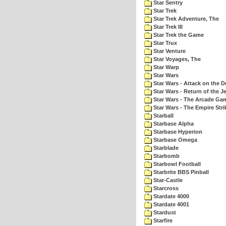
Star Sentry
Star Trek
Star Trek Adventure, The
Star Trek III
Star Trek the Game
Star Trux
Star Venture
Star Voyages, The
Star Warp
Star Wars
Star Wars - Attack on the D
Star Wars - Return of the Je
Star Wars - The Arcade Ga
Star Wars - The Empire Str
Starball
Starbase Alpha
Starbase Hyperion
Starbase Omega
Starblade
Starbomb
Starbowl Football
Starbrite BBS Pinball
Star-Castle
Starcross
Stardate 4000
Stardate 4001
Stardust
Starfire