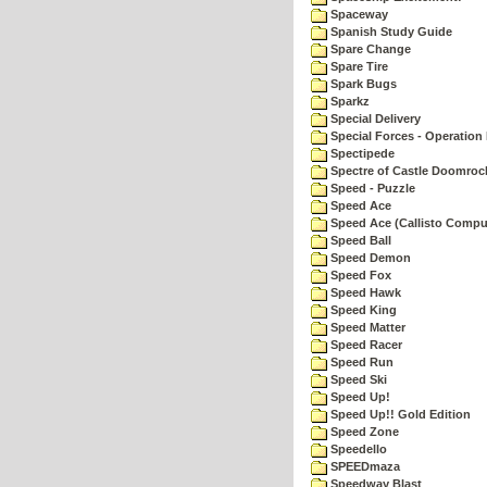
Spaceway
Spanish Study Guide
Spare Change
Spare Tire
Spark Bugs
Sparkz
Special Delivery
Special Forces - Operation 
Spectipede
Spectre of Castle Doomroc
Speed - Puzzle
Speed Ace
Speed Ace (Callisto Compu
Speed Ball
Speed Demon
Speed Fox
Speed Hawk
Speed King
Speed Matter
Speed Racer
Speed Run
Speed Ski
Speed Up!
Speed Up!! Gold Edition
Speed Zone
Speedello
SPEEDmaza
Speedway Blast