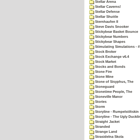
Stellar Arena
Stellar Caverns!
Stellar Defense
Stellar Shuttle
Sternhaufen II
Steve Davis Snooker
Stickybear Basket Bounce
Stickybear Numbers
Stickybear Shapes
Stimulating Simulations - #
Stock Broker
Stock Exchange v6.4
Stock Market
Stocks and Bonds
Stone Fire
Stone Mine
Stone of Sisyphus, The
Stoneguard
Stonetime People, The
Stoneville Manor
Stories
Storm
Storyline - Rumpelstiltskin
Storyline - The Ugly Duckli
Straight Jacket
Stranded
Strange Land
Strasidelna Skola