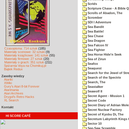
Scrids
Scripture Chase - A Bible Q
Scrolls of Abadon, The
Scromber
SDI I Adventure
Sea Bandit
Sea Battle!
Sea Chase
Sea Dragon
Sea Falcon IV
Czasopisma: 714 sztuk
(185)
Sea Fighter
Materiały scenowe: 32 sztuki
(9)
Sea Horse Hide'n Seek
Materiały książkowe: 141 sztuk
(55)
Materiały firmowe: 27 sztuk
(20)
Sea of Zirun
Materiały o grach: 351 sztuk
(211)
Seafox
Spiżarnia Voya na Chomikuj.pl
Seaquest
Bajtek Redux
Search for the Jewel of Str
Zasoby wiedzy
Search of the Spectrix
Atariki
Search, The
XWiki
Gury's Atari 8-bit Forever
Seastalker
Atarimania
Seawolf II
Atari Archives
Secret Agent - Mission 1
Drygol's Retro Hacks
XL Search
Secret Code
Secret Diary of Adrian Mole
Kontakt
Secret Nuclear Factory
Secret of Kyobu Di, The
HI SCORE CAFÉ
Secretum Labyrinth Kings 
Sector 10
See-Saw Scramble