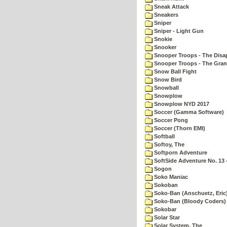
Sneak Attack
Sneakers
Sniper
Sniper - Light Gun
Snokie
Snooker
Snooper Troops - The Disa
Snooper Troops - The Gran
Snow Ball Fight
Snow Bird
Snowball
Snowplow
Snowplow NYD 2017
Soccer (Gamma Software)
Soccer Pong
Soccer (Thorn EMI)
Softball
Softoy, The
Softporn Adventure
SoftSide Adventure No. 13 
Sogon
Soko Maniac
Sokoban
Soko-Ban (Anschuetz, Eric
Soko-Ban (Bloody Coders)
Sokobar
Solar Star
Solar System, The