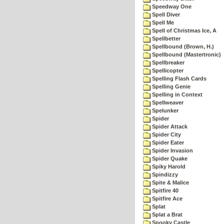
Speedway One
Spell Diver
Spell Me
Spell of Christmas Ice, A
Spellbetter
Spellbound (Brown, H.)
Spellbound (Mastertronic)
Spellbreaker
Spellicopter
Spelling Flash Cards
Spelling Genie
Spelling in Context
Spellweaver
Spelunker
Spider
Spider Attack
Spider City
Spider Eater
Spider Invasion
Spider Quake
Spiky Harold
Spindizzy
Spite & Malice
Spitfire 40
Spitfire Ace
Splat
Splat a Brat
Spooky Castle