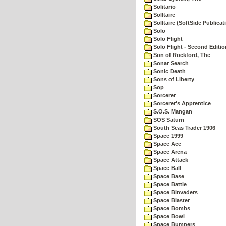
Solitario
Solltaire
Solltaire (SoftSide Publicat
Solo
Solo Flight
Solo Flight - Second Editio
Son of Rockford, The
Sonar Search
Sonic Death
Sons of Liberty
Sop
Sorcerer
Sorcerer's Apprentice
S.O.S. Mangan
SOS Saturn
South Seas Trader 1906
Space 1999
Space Ace
Space Arena
Space Attack
Space Ball
Space Base
Space Battle
Space Binvaders
Space Blaster
Space Bombs
Space Bowl
Space Bumpers