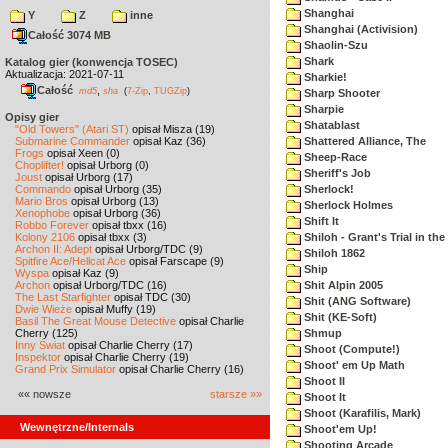
Shanghai
Y
Z
inne
Shanghai (Activision)
Całość 3074 MB
Shaolin-Szu
Shark
Katalog gier (konwencja TOSEC)
Aktualizacja: 2021-07-11
Sharkie!
Całość
,
md5
sha
(
7-Zip
,
TUGZip
)
Sharp Shooter
Sharpie
Opisy gier
Shatablast
"Old Towers" (Atari ST)
opisał Misza (19)
Submarine Commander
opisał Kaz (36)
Shattered Alliance, The
Frogs
opisał Xeen (0)
Sheep-Race
Choplifter!
opisał Urborg (0)
Sheriff's Job
Joust
opisał Urborg (17)
Commando
opisał Urborg (35)
Sherlock!
Mario Bros
opisał Urborg (13)
Sherlock Holmes
Xenophobe
opisał Urborg (36)
Shift It
Robbo Forever
opisał tbxx (16)
Kolony 2106
opisał tbxx (3)
Shiloh - Grant's Trial in th
Archon II: Adept
opisał Urborg/TDC (9)
Shiloh 1862
Spitfire Ace/Hellcat Ace
opisał Farscape (9)
Ship
Wyspa
opisał Kaz (9)
Archon
opisał Urborg/TDC (16)
Shit Alpin 2005
The Last Starfighter
opisał TDC (30)
Shit (ANG Software)
Dwie Wieże
opisał Muffy (19)
Shit (KE-Soft)
Basil The Great Mouse Detective
opisał Charlie
Cherry (125)
Shmup
Inny Świat
opisał Charlie Cherry (17)
Shoot (Compute!)
Inspektor
opisał Charlie Cherry (19)
Shoot' em Up Math
Grand Prix Simulator
opisał Charlie Cherry (16)
Shoot II
«« nowsze
starsze »»
Shoot It
Shoot (Karafilis, Mark)
Wewnętrzne/Internals
Shoot'em Up!
Shooting Arcade