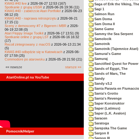
KWAS #40 live
z 2026-06-27 12:53 (167)
Saga of Erik the Viking, Th
Spotkanie z grupą USSR
z 2026-06-26 19:36 (11)
Sagi 1
KWAS #40 - zabierzcie Atari Portfolio!
z 2026-06-23
Salmon Run
08:12 (0)
KWAS #40 - naprawa retrosprzętu
z 2026-06-21
Sam Doma
17:15 (1)
Sam Doma II
Sceny z demosceny #7 z Bigerem i MBR
z 2026-
Same Game
06-19 22:08 (0)
Atari Floppy Image Toolkit
z 2026-06-17 13:51 (9)
Sammy the Sea Serpent
Spotkanie online z grupą LST
z 2026-06-16 16:32
Samolocik
(17)
Samotnik
Recoil zintegrowany z macOS
z 2026-06-13 21:34
(5)
Samotnik (Tajemnice Atari)
KWAS #40 odbędzie się w Katowicach
z 2026-06-
Samurai's Game
07 17:59 (25)
Samuraj
Commodore po atarowsku
z 2026-05-28 21:50 (21)
Sanctified Quest for Power
«« nowsze
starsze »»
Sands of Egypt, The
Sands of Mars, The
AtariOnline.pl na YouTube
Sandy
Sandy v3.2
Santa Paravia en Fiumacci
Santa's Grotto
Santa's Revenge
Saper Konstruktor
Saper (Latimus)
Saper (L.K. Avalon)
Saracen
Saratoga
Sarepska The Game
Pomocnik/Helper
Sargon II
Sargon III