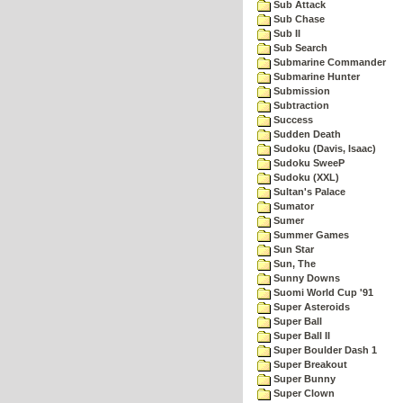
Sub Attack
Sub Chase
Sub II
Sub Search
Submarine Commander
Submarine Hunter
Submission
Subtraction
Success
Sudden Death
Sudoku (Davis, Isaac)
Sudoku SweeP
Sudoku (XXL)
Sultan's Palace
Sumator
Sumer
Summer Games
Sun Star
Sun, The
Sunny Downs
Suomi World Cup '91
Super Asteroids
Super Ball
Super Ball II
Super Boulder Dash 1
Super Breakout
Super Bunny
Super Clown