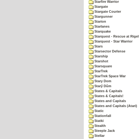
Starfire Warrior
Stargate
Stargate Courier
Stargunner
Starion
Starlanes
Starquake
Starquest - Rescue at Rigel
Starquest - Star Warrior
Stars
Starsector Defense
Starship
Starshot
Starsquare
StarTrek
StarTrek Space War
Stary Dom
Starý Dům
States & Capitals
States & Capitals!
States and Capitals
States and Capitals (Atari)
Static
Stationfall
Statki
Stealth
Steeple Jack
Stellar