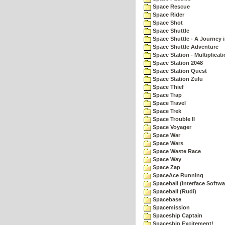
Space Rescue
Space Rider
Space Shot
Space Shuttle
Space Shuttle - A Journey 
Space Shuttle Adventure
Space Station - Multiplicat
Space Station 2048
Space Station Quest
Space Station Zulu
Space Thief
Space Trap
Space Travel
Space Trek
Space Trouble II
Space Voyager
Space War
Space Wars
Space Waste Race
Space Way
Space Zap
SpaceAce Running
Spaceball (Interface Softwa
Spaceball (Rudi)
Spacebase
Spacemission
Spaceship Captain
Spaceship Excitement!