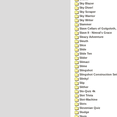
Sky Blazer
Sky Diver!
Sky Scraper
Sky Warrior
Sky Writer
Slammer
Slave Cellars of Golgoloth,
Slave II - Nimral's Grace
Sleazy Adventure
Sleuth
Slice
Slide
Slide Ten
Slider
Slimaci
Slime
Slingshot
Slingshot Construction Set
Slinky!
Slip
Slither
Slo-Quiz 4k
Slot Trivia
Slot-Machine
Slots
Slovenian Quiz
Sludge
Slurp