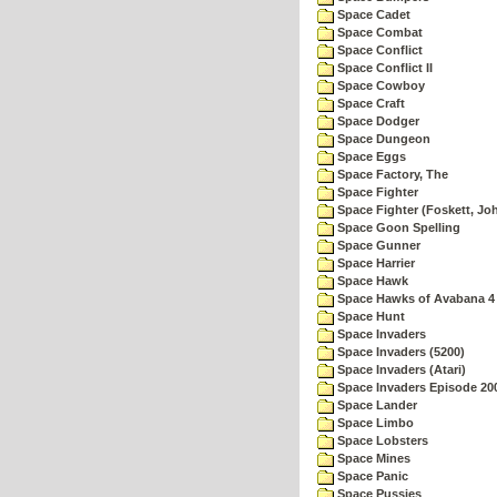
Space Cadet
Space Combat
Space Conflict
Space Conflict II
Space Cowboy
Space Craft
Space Dodger
Space Dungeon
Space Eggs
Space Factory, The
Space Fighter
Space Fighter (Foskett, Jo
Space Goon Spelling
Space Gunner
Space Harrier
Space Hawk
Space Hawks of Avabana 4
Space Hunt
Space Invaders
Space Invaders (5200)
Space Invaders (Atari)
Space Invaders Episode 20
Space Lander
Space Limbo
Space Lobsters
Space Mines
Space Panic
Space Pussies