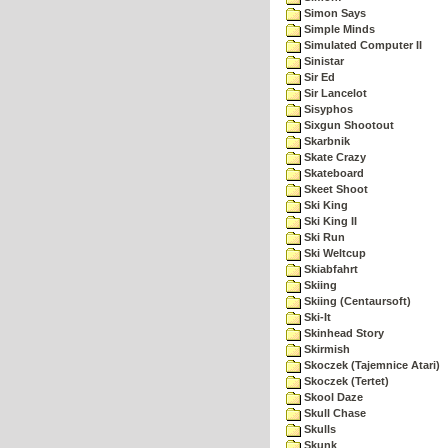
Simon Says
Simple Minds
Simulated Computer II
Sinistar
Sir Ed
Sir Lancelot
Sisyphos
Sixgun Shootout
Skarbnik
Skate Crazy
Skateboard
Skeet Shoot
Ski King
Ski King II
Ski Run
Ski Weltcup
Skiabfahrt
Skiing
Skiing (Centaursoft)
Ski-It
Skinhead Story
Skirmish
Skoczek (Tajemnice Atari)
Skoczek (Tertet)
Skool Daze
Skull Chase
Skulls
Skunk