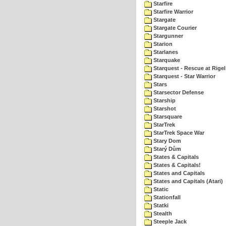
Starfire
Starfire Warrior
Stargate
Stargate Courier
Stargunner
Starion
Starlanes
Starquake
Starquest - Rescue at Rigel
Starquest - Star Warrior
Stars
Starsector Defense
Starship
Starshot
Starsquare
StarTrek
StarTrek Space War
Stary Dom
Starý Dům
States & Capitals
States & Capitals!
States and Capitals
States and Capitals (Atari)
Static
Stationfall
Statki
Stealth
Steeple Jack