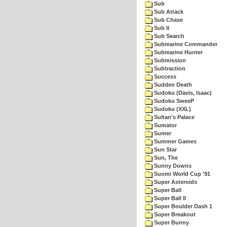
Sub
Sub Attack
Sub Chase
Sub II
Sub Search
Submarine Commander
Submarine Hunter
Submission
Subtraction
Success
Sudden Death
Sudoku (Davis, Isaac)
Sudoku SweeP
Sudoku (XXL)
Sultan's Palace
Sumator
Sumer
Summer Games
Sun Star
Sun, The
Sunny Downs
Suomi World Cup '91
Super Asteroids
Super Ball
Super Ball II
Super Boulder Dash 1
Super Breakout
Super Bunny