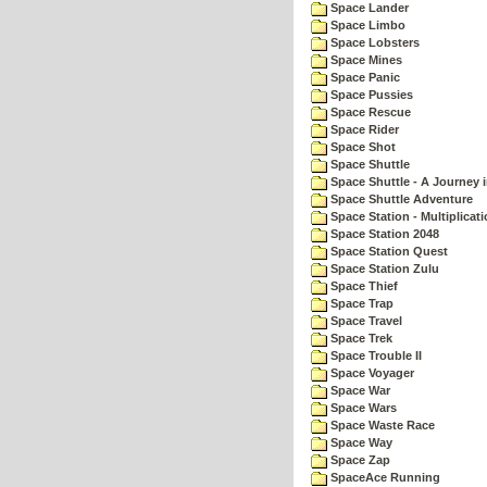
Space Lander
Space Limbo
Space Lobsters
Space Mines
Space Panic
Space Pussies
Space Rescue
Space Rider
Space Shot
Space Shuttle
Space Shuttle - A Journey 
Space Shuttle Adventure
Space Station - Multiplicat
Space Station 2048
Space Station Quest
Space Station Zulu
Space Thief
Space Trap
Space Travel
Space Trek
Space Trouble II
Space Voyager
Space War
Space Wars
Space Waste Race
Space Way
Space Zap
SpaceAce Running