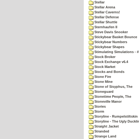
Stellar
Stellar Arena
Stellar Caverns!
Stellar Defense
Stellar Shuttle
Sternhaufen II
Steve Davis Snooker
Stickybear Basket Bounce
Stickybear Numbers
Stickybear Shapes
Stimulating Simulations - #
Stock Broker
Stock Exchange v6.4
Stock Market
Stocks and Bonds
Stone Fire
Stone Mine
Stone of Sisyphus, The
Stoneguard
Stonetime People, The
Stoneville Manor
Stories
Storm
Storyline - Rumpelstiltskin
Storyline - The Ugly Duckli
Straight Jacket
Stranded
Strange Land