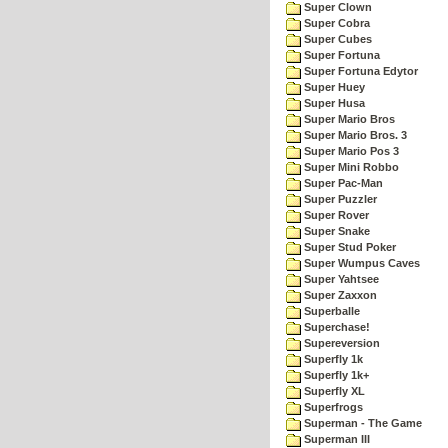
Super Clown
Super Cobra
Super Cubes
Super Fortuna
Super Fortuna Edytor
Super Huey
Super Husa
Super Mario Bros
Super Mario Bros. 3
Super Mario Pos 3
Super Mini Robbo
Super Pac-Man
Super Puzzler
Super Rover
Super Snake
Super Stud Poker
Super Wumpus Caves
Super Yahtsee
Super Zaxxon
Superballe
Superchase!
Supereversion
Superfly 1k
Superfly 1k+
Superfly XL
Superfrogs
Superman - The Game
Superman III