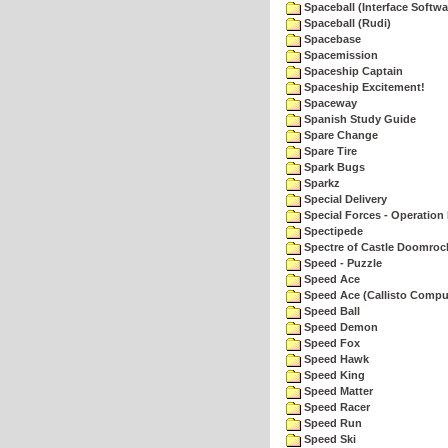
Spaceball (Interface Softwa
Spaceball (Rudi)
Spacebase
Spacemission
Spaceship Captain
Spaceship Excitement!
Spaceway
Spanish Study Guide
Spare Change
Spare Tire
Spark Bugs
Sparkz
Special Delivery
Special Forces - Operation 
Spectipede
Spectre of Castle Doomroc
Speed - Puzzle
Speed Ace
Speed Ace (Callisto Compu
Speed Ball
Speed Demon
Speed Fox
Speed Hawk
Speed King
Speed Matter
Speed Racer
Speed Run
Speed Ski