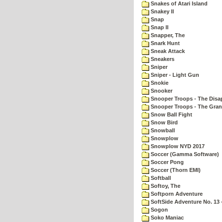
Snakes of Atari Island
Snakey II
Snap
Snap II
Snapper, The
Snark Hunt
Sneak Attack
Sneakers
Sniper
Sniper - Light Gun
Snokie
Snooker
Snooper Troops - The Disa
Snooper Troops - The Gran
Snow Ball Fight
Snow Bird
Snowball
Snowplow
Snowplow NYD 2017
Soccer (Gamma Software)
Soccer Pong
Soccer (Thorn EMI)
Softball
Softoy, The
Softporn Adventure
SoftSide Adventure No. 13 
Sogon
Soko Maniac