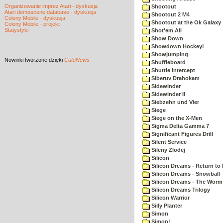
Organizowanie imprez Atari - dyskusja
Shootout
Atari demoscene database - dyskusja
Shootout 2 M4
Colony Mobile - dyskusja
Shootout at the Ok Galaxy
Colony Mobile - projekt
Statystyki
Shot'em All
Show Down
Showdown Hockey!
Showjumping
Nowinki
tworzone dzięki
CuteNews
Shuffleboard
Shuttle Intercept
Siberuv Drahokam
Sidewinder
Sidewinder II
Siebzehn und Vier
Siege
Siege on the X-Men
Sigma Delta Gamma 7
Significant Figures Drill
Silent Service
Sileny Zlodej
Silicon
Silicon Dreams - Return to
Silicon Dreams - Snowball
Silicon Dreams - The Worm 
Silicon Dreams Trilogy
Silicon Warrior
Silly Planter
Simon
Simon!