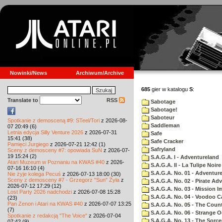
Nowinki/News
Archiwum/Archive
685
gier w katalogu
S
:
Translate to
RSS
Sabotage
Sabotage!
Saboteur
Spotkanie z demosceną #9: STeel/Tori
z 2026-08-
Saddleman
07 20:49 (6)
Letnia edycja Silly Venture 2026
z 2026-07-31
Safe
15:41 (38)
Safe Cracker
Pamięci Jurgiego
z 2026-07-21 12:42 (1)
Safryland
Sceny z demosceny #7: opowiada SuN
z 2026-07-
19 15:24 (2)
S.A.G.A. I - Adventureland
Atari Muzeum w Poznaniu na KWAS #40
z 2026-
S.A.G.A. II - La Tulipe Noire
07-16 16:10 (4)
S.A.G.A. No. 01 - Adventur
Nie żyje kolega Pecuś
z 2026-07-13 18:00 (30)
Sceny z demosceny #7 - Grzegorz "Sun" Żyła
z
S.A.G.A. No. 02 - Pirate Ad
2026-07-12 17:29 (12)
S.A.G.A. No. 03 - Mission I
Lost Party 2026 nadchodzi
z 2026-07-08 15:28
S.A.G.A. No. 04 - Voodoo C
(23)
Pan Zenon i Atari na KWAS #40
z 2026-07-07 13:25
S.A.G.A. No. 05 - The Coun
(7)
S.A.G.A. No. 06 - Strange 
Spotkanie z redakcją "The Voice"
z 2026-07-04
S.A.G.A. No. 13 - The Sorce
07:42 (9)