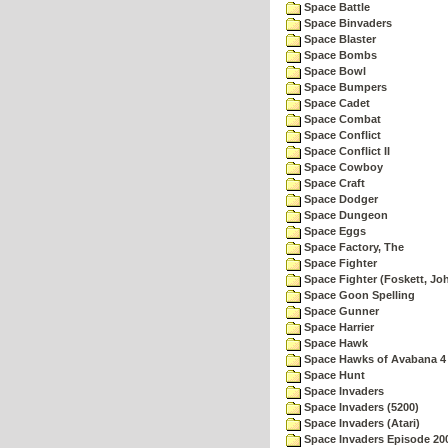
Space Battle
Space Binvaders
Space Blaster
Space Bombs
Space Bowl
Space Bumpers
Space Cadet
Space Combat
Space Conflict
Space Conflict II
Space Cowboy
Space Craft
Space Dodger
Space Dungeon
Space Eggs
Space Factory, The
Space Fighter
Space Fighter (Foskett, Jo
Space Goon Spelling
Space Gunner
Space Harrier
Space Hawk
Space Hawks of Avabana 4
Space Hunt
Space Invaders
Space Invaders (5200)
Space Invaders (Atari)
Space Invaders Episode 20