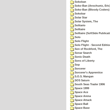
Sokoban
Soko-Ban (Anschuetz, Eric
Soko-Ban (Bloody Coders)
Sokobar
Solar Star
Solar System, The
Solitario
Solltaire
Solltaire (SoftSide Publicat
Solo
Solo Flight
Solo Flight - Second Editio
Son of Rockford, The
Sonar Search
Sonic Death
Sons of Liberty
Sop
Sorcerer
Sorcerer's Apprentice
S.O.S. Mangan
SOS Saturn
South Seas Trader 1906
Space 1999
Space Ace
Space Arena
Space Attack
Space Ball
Space Base