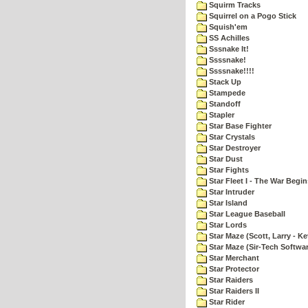
Squirm Tracks
Squirrel on a Pogo Stick
Squish'em
SS Achilles
Sssnake It!
Ssssnake!
Ssssnake!!!!
Stack Up
Stampede
Standoff
Stapler
Star Base Fighter
Star Crystals
Star Destroyer
Star Dust
Star Fights
Star Fleet I - The War Begin
Star Intruder
Star Island
Star League Baseball
Star Lords
Star Maze (Scott, Larry - Ke
Star Maze (Sir-Tech Softwa
Star Merchant
Star Protector
Star Raiders
Star Raiders II
Star Rider