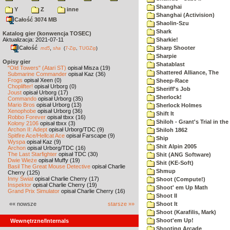
Shanghai
Y
Z
inne
Shanghai (Activision)
Całość 3074 MB
Shaolin-Szu
Shark
Katalog gier (konwencja TOSEC)
Aktualizacja: 2021-07-11
Sharkie!
Całość
,
Sharp Shooter
md5
sha
(
7-Zip
,
TUGZip
)
Sharpie
Opisy gier
Shatablast
"Old Towers" (Atari ST)
opisał Misza (19)
Shattered Alliance, The
Submarine Commander
opisał Kaz (36)
Frogs
opisał Xeen (0)
Sheep-Race
Choplifter!
opisał Urborg (0)
Sheriff's Job
Joust
opisał Urborg (17)
Sherlock!
Commando
opisał Urborg (35)
Mario Bros
opisał Urborg (13)
Sherlock Holmes
Xenophobe
opisał Urborg (36)
Shift It
Robbo Forever
opisał tbxx (16)
Shiloh - Grant's Trial in th
Kolony 2106
opisał tbxx (3)
Archon II: Adept
opisał Urborg/TDC (9)
Shiloh 1862
Spitfire Ace/Hellcat Ace
opisał Farscape (9)
Ship
Wyspa
opisał Kaz (9)
Shit Alpin 2005
Archon
opisał Urborg/TDC (16)
The Last Starfighter
opisał TDC (30)
Shit (ANG Software)
Dwie Wieże
opisał Muffy (19)
Shit (KE-Soft)
Basil The Great Mouse Detective
opisał Charlie
Shmup
Cherry (125)
Inny Świat
opisał Charlie Cherry (17)
Shoot (Compute!)
Inspektor
opisał Charlie Cherry (19)
Shoot' em Up Math
Grand Prix Simulator
opisał Charlie Cherry (16)
Shoot II
«« nowsze
starsze »»
Shoot It
Shoot (Karafilis, Mark)
Shoot'em Up!
Wewnętrzne/Internals
Shooting Arcade