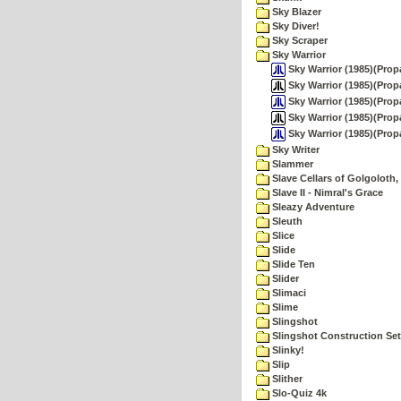
Sky Blazer
Sky Diver!
Sky Scraper
Sky Warrior
Sky Warrior (1985)(Prop
Sky Warrior (1985)(Prop
Sky Warrior (1985)(Prop
Sky Warrior (1985)(Prop
Sky Warrior (1985)(Prop
Sky Writer
Slammer
Slave Cellars of Golgoloth,
Slave II - Nimral's Grace
Sleazy Adventure
Sleuth
Slice
Slide
Slide Ten
Slider
Slimaci
Slime
Slingshot
Slingshot Construction Set
Slinky!
Slip
Slither
Slo-Quiz 4k