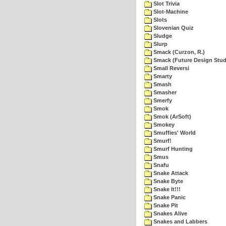
Slot Trivia
Slot-Machine
Slots
Slovenian Quiz
Sludge
Slurp
Smack (Curzon, R.)
Smack (Future Design Stud
Small Reversi
Smarty
Smash
Smasher
Smerfy
Smok
Smok (ArSoft)
Smokey
Smuffies' World
Smurf!
Smurf Hunting
Smus
Snafu
Snake Attack
Snake Byte
Snake It!!!
Snake Panic
Snake Pit
Snakes Alive
Snakes and Labbers