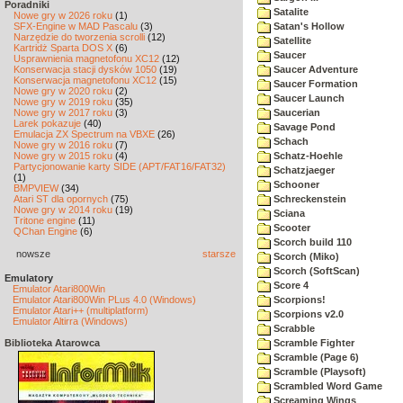
Poradniki
Satalite
Nowe gry w 2026 roku
(1)
SFX-Engine w MAD Pascalu
(3)
Satan's Hollow
Narzędzie do tworzenia scrolli
(12)
Satellite
Kartridż Sparta DOS X
(6)
Saucer
Usprawnienia magnetofonu XC12
(12)
Konserwacja stacji dysków 1050
(19)
Saucer Adventure
Konserwacja magnetofonu XC12
(15)
Saucer Formation
Nowe gry w 2020 roku
(2)
Saucer Launch
Nowe gry w 2019 roku
(35)
Nowe gry w 2017 roku
(3)
Saucerian
Larek pokazuje
(40)
Savage Pond
Emulacja ZX Spectrum na VBXE
(26)
Schach
Nowe gry w 2016 roku
(7)
Nowe gry w 2015 roku
(4)
Schatz-Hoehle
Partycjonowanie karty SIDE (APT/FAT16/FAT32)
Schatzjaeger
(1)
Schooner
BMPVIEW
(34)
Atari ST dla opornych
(75)
Schreckenstein
Nowe gry w 2014 roku
(19)
Sciana
Tritone engine
(11)
Scooter
QChan Engine
(6)
Scorch build 110
nowsze
starsze
Scorch (Miko)
Scorch (SoftScan)
Emulatory
Score 4
Emulator Atari800Win
Emulator Atari800Win PLus 4.0 (Windows)
Scorpions!
Emulator Atari++ (multiplatform)
Scorpions v2.0
Emulator Altirra (Windows)
Scrabble
Biblioteka Atarowca
Scramble Fighter
Scramble (Page 6)
Scramble (Playsoft)
Scrambled Word Game
Screaming Wings