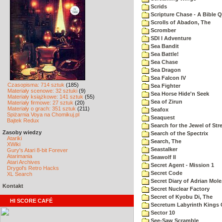
Scrids
Scripture Chase - A Bible Q
Scrolls of Abadon, The
Scromber
SDI I Adventure
Sea Bandit
Sea Battle!
Sea Chase
Sea Dragon
Sea Falcon IV
Czasopisma: 714 sztuk
(185)
Sea Fighter
Materiały scenowe: 32 sztuki
(9)
Sea Horse Hide'n Seek
Materiały książkowe: 141 sztuk
(55)
Sea of Zirun
Materiały firmowe: 27 sztuk
(20)
Materiały o grach: 351 sztuk
(211)
Seafox
Spiżarnia Voya na Chomikuj.pl
Seaquest
Bajtek Redux
Search for the Jewel of Str
Zasoby wiedzy
Search of the Spectrix
Atariki
Search, The
XWiki
Seastalker
Gury's Atari 8-bit Forever
Atarimania
Seawolf II
Atari Archives
Secret Agent - Mission 1
Drygol's Retro Hacks
Secret Code
XL Search
Secret Diary of Adrian Mole
Kontakt
Secret Nuclear Factory
Secret of Kyobu Di, The
HI SCORE CAFÉ
Secretum Labyrinth Kings 
Sector 10
See-Saw Scramble