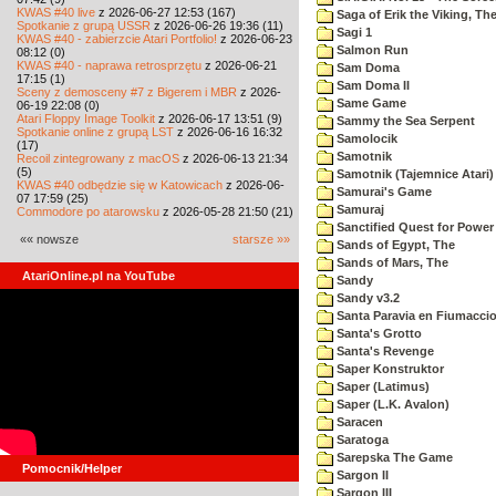
KWAS #40 live
z 2026-06-27 12:53 (167)
Saga of Erik the Viking, Th
Spotkanie z grupą USSR
z 2026-06-26 19:36 (11)
Sagi 1
KWAS #40 - zabierzcie Atari Portfolio!
z 2026-06-23
Salmon Run
08:12 (0)
KWAS #40 - naprawa retrosprzętu
z 2026-06-21
Sam Doma
17:15 (1)
Sam Doma II
Sceny z demosceny #7 z Bigerem i MBR
z 2026-
Same Game
06-19 22:08 (0)
Atari Floppy Image Toolkit
z 2026-06-17 13:51 (9)
Sammy the Sea Serpent
Spotkanie online z grupą LST
z 2026-06-16 16:32
Samolocik
(17)
Samotnik
Recoil zintegrowany z macOS
z 2026-06-13 21:34
(5)
Samotnik (Tajemnice Atari)
KWAS #40 odbędzie się w Katowicach
z 2026-06-
Samurai's Game
07 17:59 (25)
Samuraj
Commodore po atarowsku
z 2026-05-28 21:50 (21)
Sanctified Quest for Power
«« nowsze
starsze »»
Sands of Egypt, The
Sands of Mars, The
AtariOnline.pl na YouTube
Sandy
Sandy v3.2
Santa Paravia en Fiumacci
Santa's Grotto
Santa's Revenge
Saper Konstruktor
Saper (Latimus)
Saper (L.K. Avalon)
Saracen
Saratoga
Sarepska The Game
Pomocnik/Helper
Sargon II
Sargon III