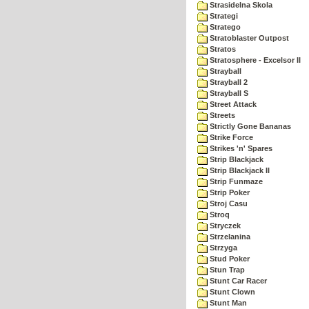
Strasidelna Skola
Strategi
Stratego
Stratoblaster Outpost
Stratos
Stratosphere - Excelsor II
Strayball
Strayball 2
Strayball S
Street Attack
Streets
Strictly Gone Bananas
Strike Force
Strikes 'n' Spares
Strip Blackjack
Strip Blackjack II
Strip Funmaze
Strip Poker
Stroj Casu
Stroq
Stryczek
Strzelanina
Strzyga
Stud Poker
Stun Trap
Stunt Car Racer
Stunt Clown
Stunt Man