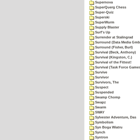
Supernova
SuperQuerg Chess
Super-Quiz
Superski
SuperWurm
Supply Blaster
Surf's Up
Surrender at Stalingrad
Surround (Data Media Gmb
Surround (Fisher, Burl)
Survival (Beck, Anthony)
Survival (Kingston, C.)
Survival of the Fittest!
Survival (Task Force Game
Survive
Survivor
Survivors, The
Suspect
Suspended
Swamp Chomp
Swapz
Swarm
SWAY
Sylvester Adventure, Das
Symbolism
Syn Boga Wiatru
Synch
Syntron