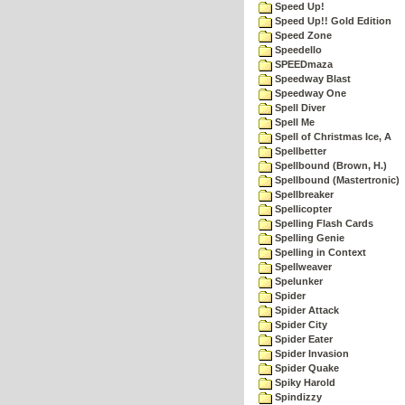
Speed Up!
Speed Up!! Gold Edition
Speed Zone
Speedello
SPEEDmaza
Speedway Blast
Speedway One
Spell Diver
Spell Me
Spell of Christmas Ice, A
Spellbetter
Spellbound (Brown, H.)
Spellbound (Mastertronic)
Spellbreaker
Spellicopter
Spelling Flash Cards
Spelling Genie
Spelling in Context
Spellweaver
Spelunker
Spider
Spider Attack
Spider City
Spider Eater
Spider Invasion
Spider Quake
Spiky Harold
Spindizzy