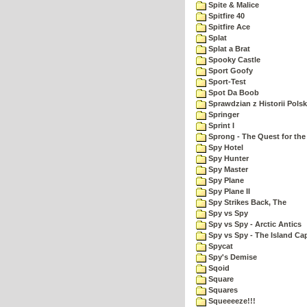
Spite & Malice
Spitfire 40
Spitfire Ace
Splat
Splat a Brat
Spooky Castle
Sport Goofy
Sport-Test
Spot Da Boob
Sprawdzian z Historii Polsk
Springer
Sprint I
Sprong - The Quest for the
Spy Hotel
Spy Hunter
Spy Master
Spy Plane
Spy Plane II
Spy Strikes Back, The
Spy vs Spy
Spy vs Spy - Arctic Antics
Spy vs Spy - The Island Ca
Spycat
Spy's Demise
Sqoid
Square
Squares
Squeeeeze!!!