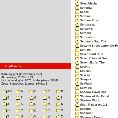
Seeschlacht
Senorita
Senso
Sentinel
Sentinel One
Serduszka
Sereamis
Serpent
Serpentine
Serpent's Star, The
Sesame Street Letter-Go-
Settlers
Seven Card Stud
Seven Cities of Gold
Seven Skulls, The
Gry/Games
Sevens
Sex Ball
Katalog gier (konwencja Kaz)
Sexeso
Aktualizacja: 2026-07-19
Sexquix
Liczba katalogów: 8878, liczba plików: 40040
Zmian katalogów: 1, zmian plików: 1
SexVersi
Sexy Six
0-9
A
B
C
D
Shadow Hawk One
Shadow of the Beast
E
F
G
H
I
Shadow World
J
K
L
M
N
Shaft Raider rev 2.2
Shamus
O
P
Q
R
S
Shamus+
T
U
V
W
X
Shamus - Case II