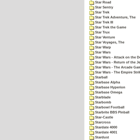
Star Road
Star Sentry
Star Trek
Star Trek Adventure, The
Star Trek III
Star Trek the Game
Star Trux
Star Venture
Star Voyages, The
Star Warp
Star Wars
Star Wars - Attack on the D
Star Wars - Return of the Je
Star Wars - The Arcade Ga
Star Wars - The Empire Str
Starball
Starbase Alpha
Starbase Hyperion
Starbase Omega
Starblade
Starbomb
Starbowl Football
Starbrite BBS Pinball
Star-Castle
Starcross
Stardate 4000
Stardate 4001
Stardust