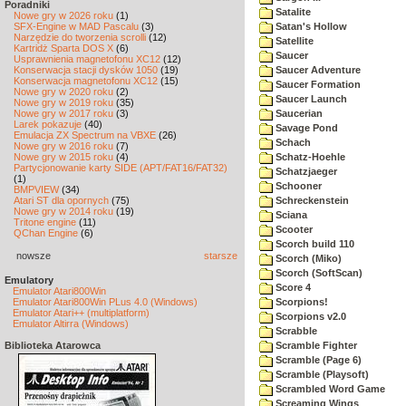
Poradniki
Satalite
Nowe gry w 2026 roku
(1)
SFX-Engine w MAD Pascalu
(3)
Satan's Hollow
Narzędzie do tworzenia scrolli
(12)
Satellite
Kartridż Sparta DOS X
(6)
Saucer
Usprawnienia magnetofonu XC12
(12)
Konserwacja stacji dysków 1050
(19)
Saucer Adventure
Konserwacja magnetofonu XC12
(15)
Saucer Formation
Nowe gry w 2020 roku
(2)
Saucer Launch
Nowe gry w 2019 roku
(35)
Nowe gry w 2017 roku
(3)
Saucerian
Larek pokazuje
(40)
Savage Pond
Emulacja ZX Spectrum na VBXE
(26)
Schach
Nowe gry w 2016 roku
(7)
Nowe gry w 2015 roku
(4)
Schatz-Hoehle
Partycjonowanie karty SIDE (APT/FAT16/FAT32)
Schatzjaeger
(1)
Schooner
BMPVIEW
(34)
Atari ST dla opornych
(75)
Schreckenstein
Nowe gry w 2014 roku
(19)
Sciana
Tritone engine
(11)
Scooter
QChan Engine
(6)
Scorch build 110
nowsze
starsze
Scorch (Miko)
Scorch (SoftScan)
Emulatory
Score 4
Emulator Atari800Win
Emulator Atari800Win PLus 4.0 (Windows)
Scorpions!
Emulator Atari++ (multiplatform)
Scorpions v2.0
Emulator Altirra (Windows)
Scrabble
Biblioteka Atarowca
Scramble Fighter
Scramble (Page 6)
Scramble (Playsoft)
Scrambled Word Game
Screaming Wings