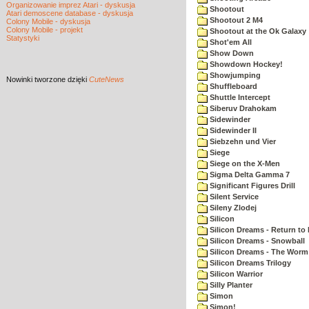
Organizowanie imprez Atari - dyskusja
Shootout
Atari demoscene database - dyskusja
Shootout 2 M4
Colony Mobile - dyskusja
Colony Mobile - projekt
Shootout at the Ok Galaxy
Statystyki
Shot'em All
Show Down
Showdown Hockey!
Showjumping
Nowinki
tworzone dzięki
CuteNews
Shuffleboard
Shuttle Intercept
Siberuv Drahokam
Sidewinder
Sidewinder II
Siebzehn und Vier
Siege
Siege on the X-Men
Sigma Delta Gamma 7
Significant Figures Drill
Silent Service
Sileny Zlodej
Silicon
Silicon Dreams - Return to
Silicon Dreams - Snowball
Silicon Dreams - The Worm 
Silicon Dreams Trilogy
Silicon Warrior
Silly Planter
Simon
Simon!