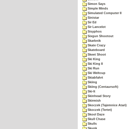
Simon Says
Simple Minds
Simulated Computer II
Sinistar
Sir Ed
Sir Lancelot
Sisyphos
Sixgun Shootout
Skarbnik
Skate Crazy
Skateboard
Skeet Shoot
Ski King
Ski King II
Ski Run
Ski Weltcup
Skiabfahrt
Skiing
Skiing (Centaursoft)
Ski-It
Skinhead Story
Skirmish
Skoczek (Tajemnice Atari)
Skoczek (Tertet)
Skool Daze
Skull Chase
Skulls
Skunk