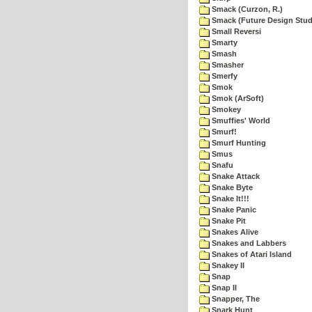
Smack (Curzon, R.)
Smack (Future Design Stud
Small Reversi
Smarty
Smash
Smasher
Smerfy
Smok
Smok (ArSoft)
Smokey
Smuffies' World
Smurf!
Smurf Hunting
Smus
Snafu
Snake Attack
Snake Byte
Snake It!!!
Snake Panic
Snake Pit
Snakes Alive
Snakes and Labbers
Snakes of Atari Island
Snakey II
Snap
Snap II
Snapper, The
Snark Hunt