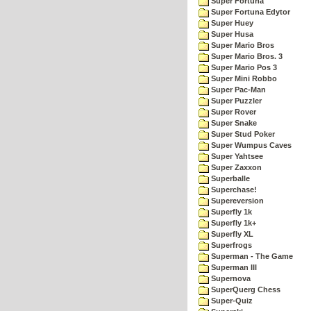
Super Fortuna
Super Fortuna Edytor
Super Huey
Super Husa
Super Mario Bros
Super Mario Bros. 3
Super Mario Pos 3
Super Mini Robbo
Super Pac-Man
Super Puzzler
Super Rover
Super Snake
Super Stud Poker
Super Wumpus Caves
Super Yahtsee
Super Zaxxon
Superballe
Superchase!
Supereversion
Superfly 1k
Superfly 1k+
Superfly XL
Superfrogs
Superman - The Game
Superman III
Supernova
SuperQuerg Chess
Super-Quiz