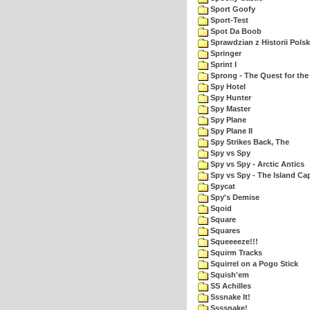
Sport Goofy
Sport-Test
Spot Da Boob
Sprawdzian z Historii Polsk
Springer
Sprint I
Sprong - The Quest for the
Spy Hotel
Spy Hunter
Spy Master
Spy Plane
Spy Plane II
Spy Strikes Back, The
Spy vs Spy
Spy vs Spy - Arctic Antics
Spy vs Spy - The Island Ca
Spycat
Spy's Demise
Sqoid
Square
Squares
Squeeeeze!!!
Squirm Tracks
Squirrel on a Pogo Stick
Squish'em
SS Achilles
Sssnake It!
Ssssnake!