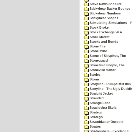
Steve Davis Snooker
Stickybear Basket Bounce
Stickybear Numbers
Stickybear Shapes
Stimulating Simulations - #
Stock Broker
Stock Exchange v6.4
Stock Market
Stocks and Bonds
Stone Fire
Stone Mine
Stone of Sisyphus, The
Stoneguard
Stonetime People, The
Stoneville Manor
Stories
Storm
Storyline - Rumpelstiltskin
Storyline - The Ugly Duckli
Straight Jacket
Stranded
Strange Land
Strasidelna Skola
Strategi
Stratego
Stratoblaster Outpost
Stratos
Stratosphere - Excelsor II