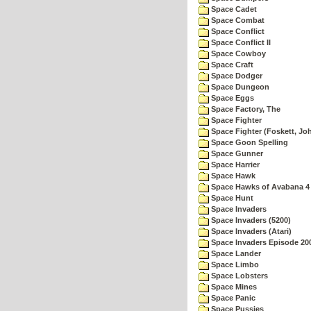
Space Cadet
Space Combat
Space Conflict
Space Conflict II
Space Cowboy
Space Craft
Space Dodger
Space Dungeon
Space Eggs
Space Factory, The
Space Fighter
Space Fighter (Foskett, Jo
Space Goon Spelling
Space Gunner
Space Harrier
Space Hawk
Space Hawks of Avabana 4
Space Hunt
Space Invaders
Space Invaders (5200)
Space Invaders (Atari)
Space Invaders Episode 20
Space Lander
Space Limbo
Space Lobsters
Space Mines
Space Panic
Space Pussies