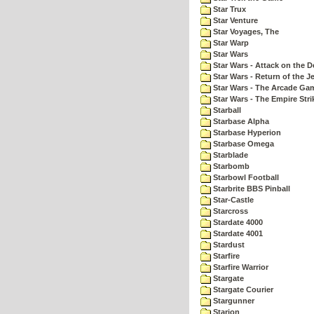
Star Trux
Star Venture
Star Voyages, The
Star Warp
Star Wars
Star Wars - Attack on the D
Star Wars - Return of the Je
Star Wars - The Arcade Ga
Star Wars - The Empire Str
Starball
Starbase Alpha
Starbase Hyperion
Starbase Omega
Starblade
Starbomb
Starbowl Football
Starbrite BBS Pinball
Star-Castle
Starcross
Stardate 4000
Stardate 4001
Stardust
Starfire
Starfire Warrior
Stargate
Stargate Courier
Stargunner
Starion