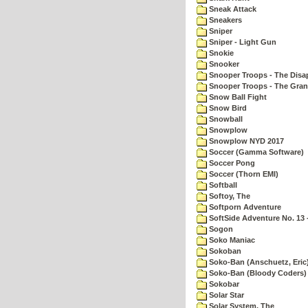
Sneak Attack
Sneakers
Sniper
Sniper - Light Gun
Snokie
Snooker
Snooper Troops - The Disa
Snooper Troops - The Gran
Snow Ball Fight
Snow Bird
Snowball
Snowplow
Snowplow NYD 2017
Soccer (Gamma Software)
Soccer Pong
Soccer (Thorn EMI)
Softball
Softoy, The
Softporn Adventure
SoftSide Adventure No. 13 
Sogon
Soko Maniac
Sokoban
Soko-Ban (Anschuetz, Eric
Soko-Ban (Bloody Coders)
Sokobar
Solar Star
Solar System, The