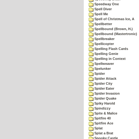
Speedway One
Spell Diver
Spell Me
Spell of Christmas Ice, A
Spellbetter
Spellbound (Brown, H.)
Spellbound (Mastertronic)
Spellbreaker
Spellicopter
Spelling Flash Cards
Spelling Genie
Spelling in Context
Spellweaver
Spelunker
Spider
Spider Attack
Spider City
Spider Eater
Spider Invasion
Spider Quake
Spiky Harold
Spindizzy
Spite & Malice
Spitfire 40
Spitfire Ace
Splat
Splat a Brat
Spooky Castle