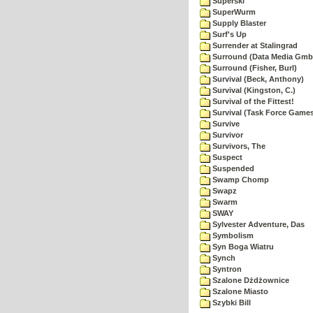
Superski
SuperWurm
Supply Blaster
Surf's Up
Surrender at Stalingrad
Surround (Data Media Gmb
Surround (Fisher, Burl)
Survival (Beck, Anthony)
Survival (Kingston, C.)
Survival of the Fittest!
Survival (Task Force Game
Survive
Survivor
Survivors, The
Suspect
Suspended
Swamp Chomp
Swapz
Swarm
SWAY
Sylvester Adventure, Das
Symbolism
Syn Boga Wiatru
Synch
Syntron
Szalone Dżdżownice
Szalone Miasto
Szybki Bill