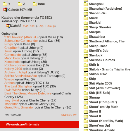
Y
Z
inne
Shanghai
Shanghai (Activision)
Całość 3074 MB
Shaolin-Szu
Katalog gier (konwencja TOSEC)
Shark
Aktualizacja: 2021-07-11
Sharkie!
Całość
,
md5
sha
(
7-Zip
,
TUGZip
)
Sharp Shooter
Sharpie
Opisy gier
Shatablast
"Old Towers" (Atari ST)
opisał Misza (19)
Submarine Commander
opisał Kaz (36)
Shattered Alliance, The
Frogs
opisał Xeen (0)
Sheep-Race
Choplifter!
opisał Urborg (0)
Sheriff's Job
Joust
opisał Urborg (17)
Commando
opisał Urborg (35)
Sherlock!
Mario Bros
opisał Urborg (13)
Sherlock Holmes
Xenophobe
opisał Urborg (36)
Shift It
Robbo Forever
opisał tbxx (16)
Kolony 2106
opisał tbxx (3)
Shiloh - Grant's Trial in th
Archon II: Adept
opisał Urborg/TDC (9)
Shiloh 1862
Spitfire Ace/Hellcat Ace
opisał Farscape (9)
Ship
Wyspa
opisał Kaz (9)
Archon
opisał Urborg/TDC (16)
Shit Alpin 2005
The Last Starfighter
opisał TDC (30)
Shit (ANG Software)
Dwie Wieże
opisał Muffy (19)
Shit (KE-Soft)
Basil The Great Mouse Detective
opisał Charlie
Cherry (125)
Shmup
Inny Świat
opisał Charlie Cherry (17)
Shoot (Compute!)
Inspektor
opisał Charlie Cherry (19)
Shoot' em Up Math
Grand Prix Simulator
opisał Charlie Cherry (16)
Shoot II
«« nowsze
starsze »»
Shoot It
Shoot (Karafilis, Mark)
Wewnętrzne/Internals
Shoot'em Up!
Shooting Arcade