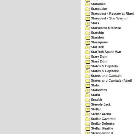
Starlanes
Starquake
Starquest - Rescue at Rigel
Starquest - Star Warrior
Stars
Starsector Defense
Starship
Starshot
Starsquare
StarTrek
StarTrek Space War
Stary Dom
Starý Dům
States & Capitals
States & Capitals!
States and Capitals
States and Capitals (Atari)
Static
Stationfall
Statki
Stealth
Steeple Jack
Stellar
Stellar Arena
Stellar Caverns!
Stellar Defense
Stellar Shuttle
Sternhaufen II