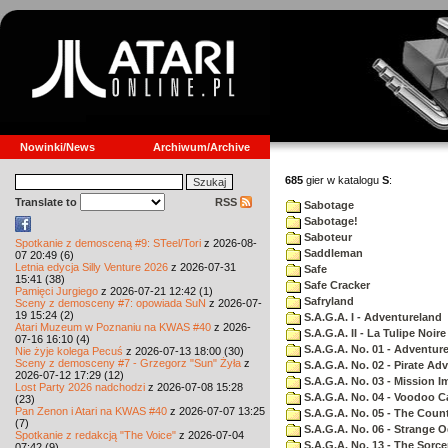
Nowinki/News
Archiwum/Archive
685
gier w katalogu
S
:
Translate to
RSS
Sabotage
Sabotage!
Saboteur
Spotkanie z demosceną #9: STeel/Tori
z 2026-08-
Saddleman
07 20:49 (6)
Letnia edycja Silly Venture 2026
z 2026-07-31
Safe
15:41 (38)
Safe Cracker
Pamięci Jurgiego
z 2026-07-21 12:42 (1)
Safryland
Sceny z demosceny #7: opowiada SuN
z 2026-07-
19 15:24 (2)
S.A.G.A. I - Adventureland
Atari Muzeum w Poznaniu na KWAS #40
z 2026-
S.A.G.A. II - La Tulipe Noire
07-16 16:10 (4)
S.A.G.A. No. 01 - Adventur
Nie żyje kolega Pecuś
z 2026-07-13 18:00 (30)
Sceny z demosceny #7 - Grzegorz "Sun" Żyła
z
S.A.G.A. No. 02 - Pirate Ad
2026-07-12 17:29 (12)
S.A.G.A. No. 03 - Mission I
Lost Party 2026 nadchodzi
z 2026-07-08 15:28
S.A.G.A. No. 04 - Voodoo C
(23)
Pan Zenon i Atari na KWAS #40
z 2026-07-07 13:25
S.A.G.A. No. 05 - The Coun
(7)
S.A.G.A. No. 06 - Strange 
Spotkanie z redakcją "The Voice"
z 2026-07-04
S.A.G.A. No. 13 - The Sorce
07:42 (9)