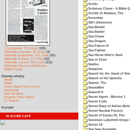
Scrids
Scripture Chase - A Bible Q
Scrolls of Abadon, The
Scromber
SDI I Adventure
Sea Bandit
Sea Battle!
Sea Chase
Sea Dragon
Sea Falcon IV
Czasopisma: 714 sztuk
(185)
Sea Fighter
Materiały scenowe: 32 sztuki
(9)
Sea Horse Hide'n Seek
Materiały książkowe: 141 sztuk
(55)
Materiały firmowe: 27 sztuk
(20)
Sea of Zirun
Materiały o grach: 351 sztuk
(211)
Seafox
Spiżarnia Voya na Chomikuj.pl
Seaquest
Bajtek Redux
Search for the Jewel of Str
Zasoby wiedzy
Search of the Spectrix
Atariki
Search, The
XWiki
Gury's Atari 8-bit Forever
Seastalker
Atarimania
Seawolf II
Atari Archives
Secret Agent - Mission 1
Drygol's Retro Hacks
XL Search
Secret Code
Secret Diary of Adrian Mole
Kontakt
Secret Nuclear Factory
Secret of Kyobu Di, The
HI SCORE CAFÉ
Secretum Labyrinth Kings 
Sector 10
See-Saw Scramble