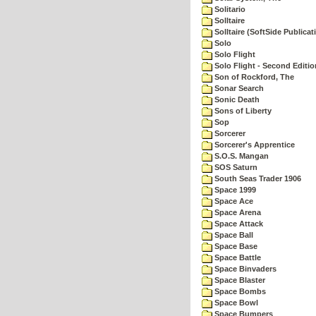
Solitario
Solltaire
Solltaire (SoftSide Publicat
Solo
Solo Flight
Solo Flight - Second Editio
Son of Rockford, The
Sonar Search
Sonic Death
Sons of Liberty
Sop
Sorcerer
Sorcerer's Apprentice
S.O.S. Mangan
SOS Saturn
South Seas Trader 1906
Space 1999
Space Ace
Space Arena
Space Attack
Space Ball
Space Base
Space Battle
Space Binvaders
Space Blaster
Space Bombs
Space Bowl
Space Bumpers