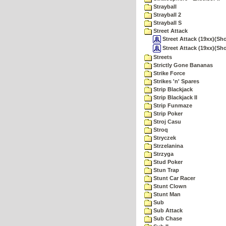
Strayball
Strayball 2
Strayball S
Street Attack
Street Attack (19xx)(Sho
Street Attack (19xx)(Sho
Streets
Strictly Gone Bananas
Strike Force
Strikes 'n' Spares
Strip Blackjack
Strip Blackjack II
Strip Funmaze
Strip Poker
Stroj Casu
Stroq
Stryczek
Strzelanina
Strzyga
Stud Poker
Stun Trap
Stunt Car Racer
Stunt Clown
Stunt Man
Sub
Sub Attack
Sub Chase