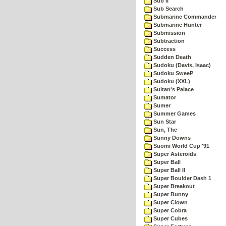
Sub II
Sub Search
Submarine Commander
Submarine Hunter
Submission
Subtraction
Success
Sudden Death
Sudoku (Davis, Isaac)
Sudoku SweeP
Sudoku (XXL)
Sultan's Palace
Sumator
Sumer
Summer Games
Sun Star
Sun, The
Sunny Downs
Suomi World Cup '91
Super Asteroids
Super Ball
Super Ball II
Super Boulder Dash 1
Super Breakout
Super Bunny
Super Clown
Super Cobra
Super Cubes