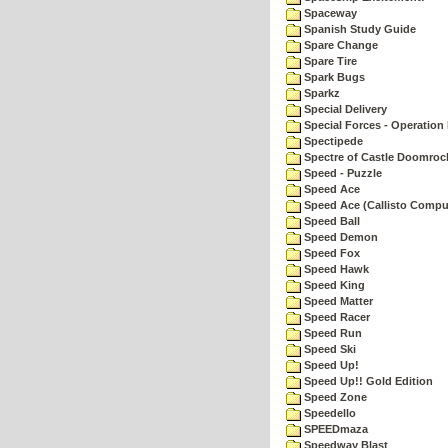
Spaceway
Spanish Study Guide
Spare Change
Spare Tire
Spark Bugs
Sparkz
Special Delivery
Special Forces - Operation 
Spectipede
Spectre of Castle Doomroc
Speed - Puzzle
Speed Ace
Speed Ace (Callisto Compu
Speed Ball
Speed Demon
Speed Fox
Speed Hawk
Speed King
Speed Matter
Speed Racer
Speed Run
Speed Ski
Speed Up!
Speed Up!! Gold Edition
Speed Zone
Speedello
SPEEDmaza
Speedway Blast