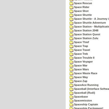
Space Rescue
Space Rider
Space Shot
Space Shuttle
Space Shuttle - A Journey 
Space Shuttle Adventure
Space Station - Multiplicat
Space Station 2048
Space Station Quest
Space Station Zulu
Space Thief
Space Trap
Space Travel
Space Trek
Space Trouble II
Space Voyager
Space War
Space Wars
Space Waste Race
Space Way
Space Zap
SpaceAce Running
Spaceball (Interface Softwa
Spaceball (Rudi)
Spacebase
Spacemission
Spaceship Captain
Spaceship Excitement!