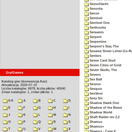
Seeschlacht
Senorita
Senso
Sentinel
Sentinel One
Serduszka
Sereamis
Serpent
Serpentine
Serpent's Star, The
Sesame Street Letter-Go-
Settlers
Seven Card Stud
Seven Cities of Gold
Seven Skulls, The
Gry/Games
Sevens
Sex Ball
Katalog gier (konwencja Kaz)
Sexeso
Aktualizacja: 2026-07-19
Liczba katalogów: 8878, liczba plików: 40040
Sexquix
Zmian katalogów: 1, zmian plików: 1
SexVersi
Sexy Six
0-9
A
B
C
D
Shadow Hawk One
E
F
G
H
I
Shadow of the Beast
Shadow World
J
K
L
M
N
Shaft Raider rev 2.2
O
P
Q
R
S
Shamus
Shamus+
T
U
V
W
X
Shamus - Case II