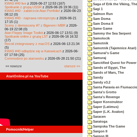
KWAS #40 live
z 2026-06-27 12:53 (167)
Saga of Erik the Viking, Th
Spotkanie z grupą USSR
z 2026-06-26 19:36 (11)
Sagi 1
KWAS #40 - zabierzcie Atari Portfolio!
z 2026-06-23
Salmon Run
08:12 (0)
KWAS #40 - naprawa retrosprzętu
z 2026-06-21
Sam Doma
17:15 (1)
Sam Doma II
Sceny z demosceny #7 z Bigerem i MBR
z 2026-
Same Game
06-19 22:08 (0)
Atari Floppy Image Toolkit
z 2026-06-17 13:51 (9)
Sammy the Sea Serpent
Spotkanie online z grupą LST
z 2026-06-16 16:32
Samolocik
(17)
Samotnik
Recoil zintegrowany z macOS
z 2026-06-13 21:34
(5)
Samotnik (Tajemnice Atari)
KWAS #40 odbędzie się w Katowicach
z 2026-06-
Samurai's Game
07 17:59 (25)
Samuraj
Commodore po atarowsku
z 2026-05-28 21:50 (21)
Sanctified Quest for Power
«« nowsze
starsze »»
Sands of Egypt, The
Sands of Mars, The
AtariOnline.pl na YouTube
Sandy
Sandy v3.2
Santa Paravia en Fiumacci
Santa's Grotto
Santa's Revenge
Saper Konstruktor
Saper (Latimus)
Saper (L.K. Avalon)
Saracen
Saratoga
Sarepska The Game
Pomocnik/Helper
Sargon II
Sargon III