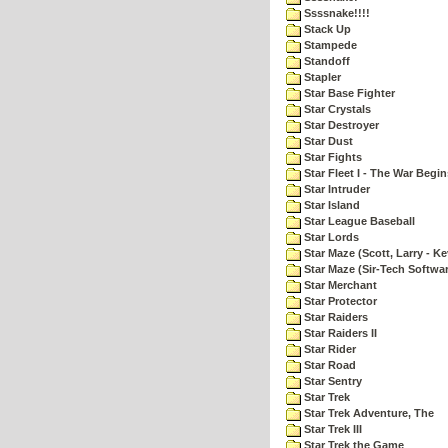
Ssssnake!!!!
Stack Up
Stampede
Standoff
Stapler
Star Base Fighter
Star Crystals
Star Destroyer
Star Dust
Star Fights
Star Fleet I - The War Begin
Star Intruder
Star Island
Star League Baseball
Star Lords
Star Maze (Scott, Larry - Ke
Star Maze (Sir-Tech Softwa
Star Merchant
Star Protector
Star Raiders
Star Raiders II
Star Rider
Star Road
Star Sentry
Star Trek
Star Trek Adventure, The
Star Trek III
Star Trek the Game