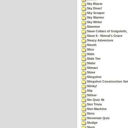
Sky Blazer
Sky Diver!
Sky Scraper
Sky Warrior
Sky Writer
Slammer
Slave Cellars of Golgoloth,
Slave II - Nimral's Grace
Sleazy Adventure
Sleuth
Slice
Slide
Slide Ten
Slider
Slimaci
Slime
Slingshot
Slingshot Construction Set
Slinky!
Slip
Slither
Slo-Quiz 4k
Slot Trivia
Slot-Machine
Slots
Slovenian Quiz
Sludge
Slurp