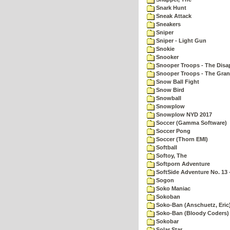
Snark Hunt
Sneak Attack
Sneakers
Sniper
Sniper - Light Gun
Snokie
Snooker
Snooper Troops - The Disa
Snooper Troops - The Gran
Snow Ball Fight
Snow Bird
Snowball
Snowplow
Snowplow NYD 2017
Soccer (Gamma Software)
Soccer Pong
Soccer (Thorn EMI)
Softball
Softoy, The
Softporn Adventure
SoftSide Adventure No. 13 
Sogon
Soko Maniac
Sokoban
Soko-Ban (Anschuetz, Eric
Soko-Ban (Bloody Coders)
Sokobar
Solar Star