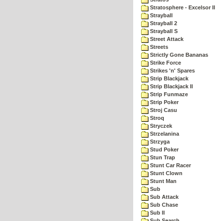
Stratosphere - Excelsor II
Strayball
Strayball 2
Strayball S
Street Attack
Streets
Strictly Gone Bananas
Strike Force
Strikes 'n' Spares
Strip Blackjack
Strip Blackjack II
Strip Funmaze
Strip Poker
Stroj Casu
Stroq
Stryczek
Strzelanina
Strzyga
Stud Poker
Stun Trap
Stunt Car Racer
Stunt Clown
Stunt Man
Sub
Sub Attack
Sub Chase
Sub II
Sub Search