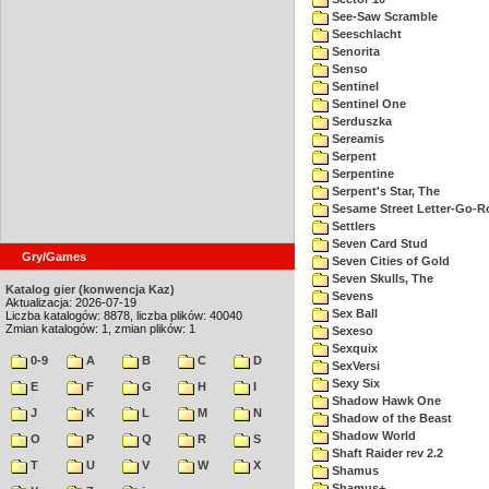
See-Saw Scramble
Seeschlacht
Senorita
Senso
Sentinel
Sentinel One
Serduszka
Sereamis
Serpent
Serpentine
Serpent's Star, The
Sesame Street Letter-Go-
Settlers
Seven Card Stud
Gry/Games
Seven Cities of Gold
Seven Skulls, The
Katalog gier (konwencja Kaz)
Sevens
Aktualizacja: 2026-07-19
Sex Ball
Liczba katalogów: 8878, liczba plików: 40040
Zmian katalogów: 1, zmian plików: 1
Sexeso
Sexquix
0-9
A
B
C
D
SexVersi
Sexy Six
E
F
G
H
I
Shadow Hawk One
J
K
L
M
N
Shadow of the Beast
Shadow World
O
P
Q
R
S
Shaft Raider rev 2.2
T
U
V
W
X
Shamus
Shamus+