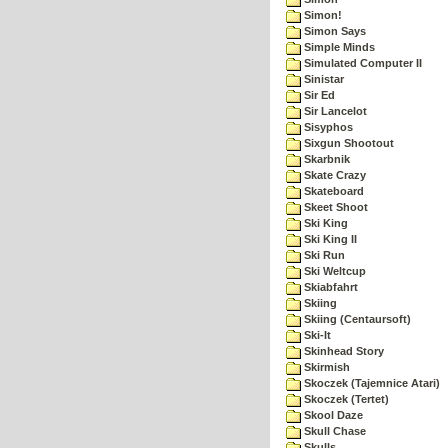
Simon!
Simon Says
Simple Minds
Simulated Computer II
Sinistar
Sir Ed
Sir Lancelot
Sisyphos
Sixgun Shootout
Skarbnik
Skate Crazy
Skateboard
Skeet Shoot
Ski King
Ski King II
Ski Run
Ski Weltcup
Skiabfahrt
Skiing
Skiing (Centaursoft)
Ski-It
Skinhead Story
Skirmish
Skoczek (Tajemnice Atari)
Skoczek (Tertet)
Skool Daze
Skull Chase
Skulls