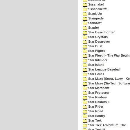
Ssssnake!
Ssssnake!!!!
Stack Up
Stampede
Standoff
Stapler
Star Base Fighter
Star Crystals
Star Destroyer
Star Dust
Star Fights
Star Fleet I - The War Begin
Star Intruder
Star Island
Star League Baseball
Star Lords
Star Maze (Scott, Larry - Ke
Star Maze (Sir-Tech Softwa
Star Merchant
Star Protector
Star Raiders
Star Raiders II
Star Rider
Star Road
Star Sentry
Star Trek
Star Trek Adventure, The
Star Trek III