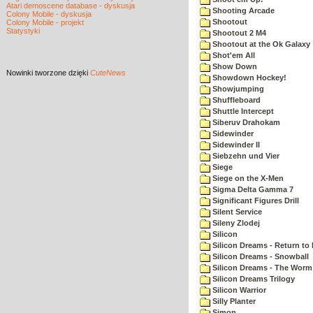
Atari demoscene database - dyskusja
Shooting Arcade
Colony Mobile - dyskusja
Shootout
Colony Mobile - projekt
Statystyki
Shootout 2 M4
Shootout at the Ok Galaxy
Shot'em All
Show Down
Nowinki
tworzone dzięki
CuteNews
Showdown Hockey!
Showjumping
Shuffleboard
Shuttle Intercept
Siberuv Drahokam
Sidewinder
Sidewinder II
Siebzehn und Vier
Siege
Siege on the X-Men
Sigma Delta Gamma 7
Significant Figures Drill
Silent Service
Sileny Zlodej
Silicon
Silicon Dreams - Return to
Silicon Dreams - Snowball
Silicon Dreams - The Worm 
Silicon Dreams Trilogy
Silicon Warrior
Silly Planter
Simon