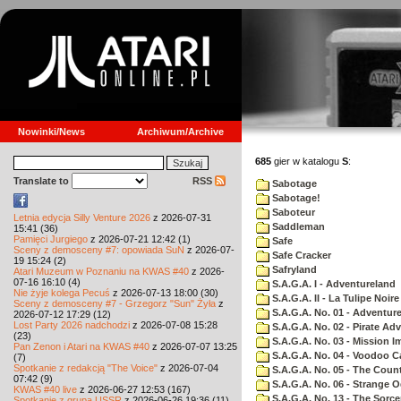
Nowinki/News
Archiwum/Archive
685
gier w katalogu
S
:
Translate to
RSS
Sabotage
Sabotage!
Saboteur
Letnia edycja Silly Venture 2026
z 2026-07-31
Saddleman
15:41 (36)
Pamięci Jurgiego
z 2026-07-21 12:42 (1)
Safe
Sceny z demosceny #7: opowiada SuN
z 2026-07-
Safe Cracker
19 15:24 (2)
Safryland
Atari Muzeum w Poznaniu na KWAS #40
z 2026-
07-16 16:10 (4)
S.A.G.A. I - Adventureland
Nie żyje kolega Pecuś
z 2026-07-13 18:00 (30)
S.A.G.A. II - La Tulipe Noire
Sceny z demosceny #7 - Grzegorz "Sun" Żyła
z
S.A.G.A. No. 01 - Adventur
2026-07-12 17:29 (12)
Lost Party 2026 nadchodzi
z 2026-07-08 15:28
S.A.G.A. No. 02 - Pirate Ad
(23)
S.A.G.A. No. 03 - Mission I
Pan Zenon i Atari na KWAS #40
z 2026-07-07 13:25
S.A.G.A. No. 04 - Voodoo C
(7)
Spotkanie z redakcją "The Voice"
z 2026-07-04
S.A.G.A. No. 05 - The Coun
07:42 (9)
S.A.G.A. No. 06 - Strange 
KWAS #40 live
z 2026-06-27 12:53 (167)
S.A.G.A. No. 13 - The Sorce
Spotkanie z grupą USSR
z 2026-06-26 19:36 (11)