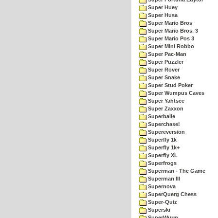
Super Huey
Super Husa
Super Mario Bros
Super Mario Bros. 3
Super Mario Pos 3
Super Mini Robbo
Super Pac-Man
Super Puzzler
Super Rover
Super Snake
Super Stud Poker
Super Wumpus Caves
Super Yahtsee
Super Zaxxon
Superballe
Superchase!
Supereversion
Superfly 1k
Superfly 1k+
Superfly XL
Superfrogs
Superman - The Game
Superman III
Supernova
SuperQuerg Chess
Super-Quiz
Superski
SuperWurm