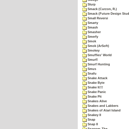
Slurp
Smack (Curzon, R.)
Smack (Future Design Stud
Small Reversi
Smarty
Smash
Smasher
Smerfy
Smok
Smok (ArSoft)
Smokey
Smuffies' World
Smurf!
Smurf Hunting
Smus
Snafu
Snake Attack
Snake Byte
Snake It!!!
Snake Panic
Snake Pit
Snakes Alive
Snakes and Labbers
Snakes of Atari Island
Snakey II
Snap
Snap II
Snapper, The