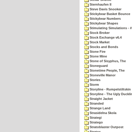
Sternhaufen II
Steve Davis Snooker
Stickybear Basket Bounce
Stickybear Numbers
Stickybear Shapes
Stimulating Simulations - #
Stock Broker
Stock Exchange v6.4
Stock Market
Stocks and Bonds
Stone Fire
Stone Mine
Stone of Sisyphus, The
Stoneguard
Stonetime People, The
Stoneville Manor
Stories
Storm
Storyline - Rumpelstiltskin
Storyline - The Ugly Duckli
Straight Jacket
Stranded
Strange Land
Strasidelna Skola
Strategi
Stratego
Stratoblaster Outpost
Stratos