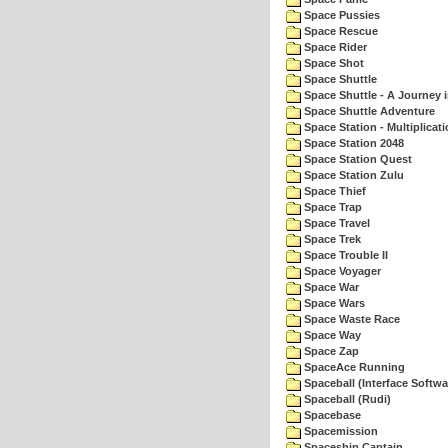
Space Pussies
Space Rescue
Space Rider
Space Shot
Space Shuttle
Space Shuttle - A Journey 
Space Shuttle Adventure
Space Station - Multiplicat
Space Station 2048
Space Station Quest
Space Station Zulu
Space Thief
Space Trap
Space Travel
Space Trek
Space Trouble II
Space Voyager
Space War
Space Wars
Space Waste Race
Space Way
Space Zap
SpaceAce Running
Spaceball (Interface Softwa
Spaceball (Rudi)
Spacebase
Spacemission
Spaceship Captain