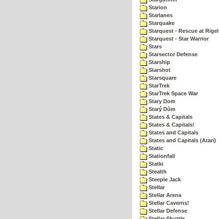
Starion
Starlanes
Starquake
Starquest - Rescue at Rigel
Starquest - Star Warrior
Stars
Starsector Defense
Starship
Starshot
Starsquare
StarTrek
StarTrek Space War
Stary Dom
Starý Dům
States & Capitals
States & Capitals!
States and Capitals
States and Capitals (Atari)
Static
Stationfall
Statki
Stealth
Steeple Jack
Stellar
Stellar Arena
Stellar Caverns!
Stellar Defense
Stellar Shuttle