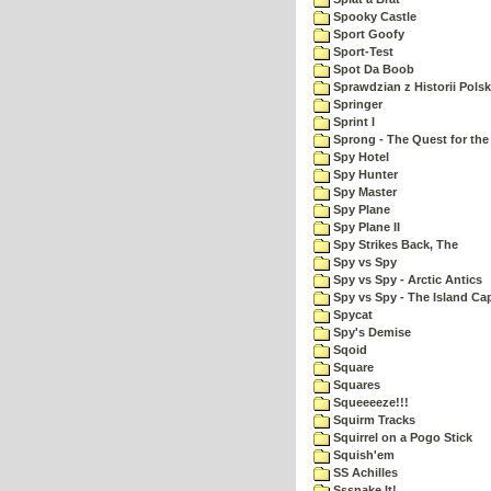
Spooky Castle
Sport Goofy
Sport-Test
Spot Da Boob
Sprawdzian z Historii Polsk
Springer
Sprint I
Sprong - The Quest for the
Spy Hotel
Spy Hunter
Spy Master
Spy Plane
Spy Plane II
Spy Strikes Back, The
Spy vs Spy
Spy vs Spy - Arctic Antics
Spy vs Spy - The Island Ca
Spycat
Spy's Demise
Sqoid
Square
Squares
Squeeeeze!!!
Squirm Tracks
Squirrel on a Pogo Stick
Squish'em
SS Achilles
Sssnake It!