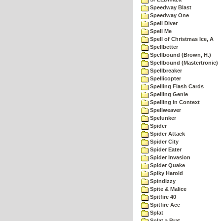
Speedway Blast
Speedway One
Spell Diver
Spell Me
Spell of Christmas Ice, A
Spellbetter
Spellbound (Brown, H.)
Spellbound (Mastertronic)
Spellbreaker
Spellicopter
Spelling Flash Cards
Spelling Genie
Spelling in Context
Spellweaver
Spelunker
Spider
Spider Attack
Spider City
Spider Eater
Spider Invasion
Spider Quake
Spiky Harold
Spindizzy
Spite & Malice
Spitfire 40
Spitfire Ace
Splat
Splat a Brat