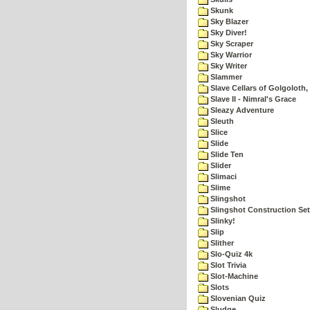
Skunk
Sky Blazer
Sky Diver!
Sky Scraper
Sky Warrior
Sky Writer
Slammer
Slave Cellars of Golgoloth,
Slave II - Nimral's Grace
Sleazy Adventure
Sleuth
Slice
Slide
Slide Ten
Slider
Slimaci
Slime
Slingshot
Slingshot Construction Set
Slinky!
Slip
Slither
Slo-Quiz 4k
Slot Trivia
Slot-Machine
Slots
Slovenian Quiz
Sludge