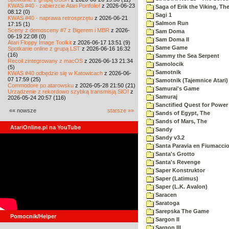
KWAS #40 - zabierzcie Atari Portfolio!
z 2026-06-23
Saga of Erik the Viking, Th
08:12 (0)
Sagi 1
KWAS #40 - naprawa retrosprzętu
z 2026-06-21
Salmon Run
17:15 (1)
Sceny z demosceny #7 z Bigerem i MBR
z 2026-
Sam Doma
06-19 22:08 (0)
Sam Doma II
Atari Floppy Image Toolkit
z 2026-06-17 13:51 (9)
Same Game
Spotkanie online z grupą LST
z 2026-06-16 16:32
(16)
Sammy the Sea Serpent
Recoil zintegrowany z macOS
z 2026-06-13 21:34
Samolocik
(5)
Samotnik
KWAS #40 odbędzie się w Katowicach
z 2026-06-
07 17:59 (25)
Samotnik (Tajemnice Atari)
Commodore po atarowsku
z 2026-05-28 21:50 (21)
Samurai's Game
Urządzenie z rekordowo szybką transmisją SIO!
z
Samuraj
2026-05-24 20:57 (116)
Sanctified Quest for Power
«« nowsze
starsze »»
Sands of Egypt, The
Sands of Mars, The
AtariOnline.pl na YouTube
Sandy
Sandy v3.2
Santa Paravia en Fiumacci
Santa's Grotto
Santa's Revenge
Saper Konstruktor
Saper (Latimus)
Saper (L.K. Avalon)
Saracen
Saratoga
Sarepska The Game
Pomocnik/Helper
Sargon II
Sargon III