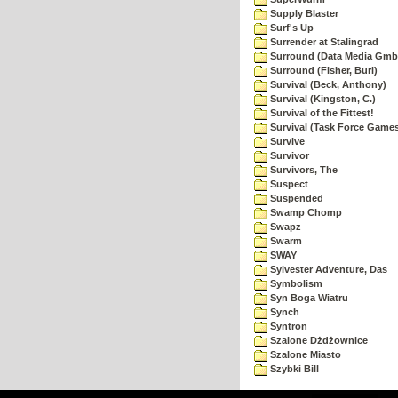
Supply Blaster
Surf's Up
Surrender at Stalingrad
Surround (Data Media Gmb
Surround (Fisher, Burl)
Survival (Beck, Anthony)
Survival (Kingston, C.)
Survival of the Fittest!
Survival (Task Force Game
Survive
Survivor
Survivors, The
Suspect
Suspended
Swamp Chomp
Swapz
Swarm
SWAY
Sylvester Adventure, Das
Symbolism
Syn Boga Wiatru
Synch
Syntron
Szalone Dżdżownice
Szalone Miasto
Szybki Bill