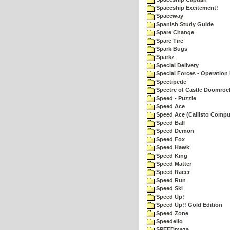
Spaceship Excitement!
Spaceway
Spanish Study Guide
Spare Change
Spare Tire
Spark Bugs
Sparkz
Special Delivery
Special Forces - Operation 
Spectipede
Spectre of Castle Doomroc
Speed - Puzzle
Speed Ace
Speed Ace (Callisto Compu
Speed Ball
Speed Demon
Speed Fox
Speed Hawk
Speed King
Speed Matter
Speed Racer
Speed Run
Speed Ski
Speed Up!
Speed Up!! Gold Edition
Speed Zone
Speedello
SPEEDmaza