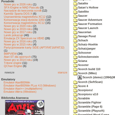
Poradniki
Satalite
Nowe gry w 2026 roku
(1)
SFX-Engine w MAD Pascalu
(3)
Satan's Hollow
Narzędzie do tworzenia scrolli
(12)
Satellite
Kartridż Sparta DOS X
(6)
Saucer
Usprawnienia magnetofonu XC12
(12)
Konserwacja stacji dysków 1050
(19)
Saucer Adventure
Konserwacja magnetofonu XC12
(15)
Saucer Formation
Nowe gry w 2020 roku
(2)
Saucer Launch
Nowe gry w 2019 roku
(35)
Nowe gry w 2017 roku
(3)
Saucerian
Larek pokazuje
(40)
Savage Pond
Emulacja ZX Spectrum na VBXE
(26)
Schach
Nowe gry w 2016 roku
(7)
Nowe gry w 2015 roku
(4)
Schatz-Hoehle
Partycjonowanie karty SIDE (APT/FAT16/FAT32)
Schatzjaeger
(1)
Schooner
BMPVIEW
(34)
Atari ST dla opornych
(75)
Schreckenstein
Nowe gry w 2014 roku
(19)
Sciana
Tritone engine
(11)
Scooter
QChan Engine
(6)
Scorch build 110
nowsze
starsze
Scorch (Miko)
Scorch (demo) (1994)(Mi
Emulatory
Scorch (SoftScan)
Emulator Atari800Win
Emulator Atari800Win PLus 4.0 (Windows)
Score 4
Emulator Atari++ (multiplatform)
Scorpions!
Emulator Altirra (Windows)
Scorpions v2.0
Biblioteka Atarowca
Scrabble
Scramble Fighter
Scramble (Page 6)
Scramble (Playsoft)
Scrambled Word Game