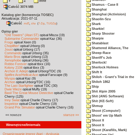
Y
Z
inne
Shamus - Case II
Całość 3074 MB
Shanghai
Shanghai (Activision)
Katalog gier (konwencja TOSEC)
Aktualizacja: 2021-07-11
Shaolin-Szu
Całość
,
md5
sha
(
7-Zip
,
TUGZip
)
Shark
Sharkie!
Opisy gier
Sharp Shooter
"Old Towers" (Atari ST)
opisał Misza (19)
Sharpie
Submarine Commander
opisał Kaz (36)
Frogs
opisał Xeen (0)
Shatablast
Choplifter!
opisał Urborg (0)
Shattered Alliance, The
Joust
opisał Urborg (17)
Sheep-Race
Commando
opisał Urborg (35)
Mario Bros
opisał Urborg (13)
Sheriff's Job
Xenophobe
opisał Urborg (36)
Sherlock!
Robbo Forever
opisał tbxx (16)
Sherlock Holmes
Kolony 2106
opisał tbxx (3)
Archon II: Adept
opisał Urborg/TDC (9)
Shift It
Spitfire Ace/Hellcat Ace
opisał Farscape (9)
Shiloh - Grant's Trial in th
Wyspa
opisał Kaz (9)
Shiloh 1862
Archon
opisał Urborg/TDC (16)
The Last Starfighter
opisał TDC (30)
Ship
Dwie Wieże
opisał Muffy (19)
Shit Alpin 2005
Basil The Great Mouse Detective
opisał Charlie
Shit (ANG Software)
Cherry (125)
Inny Świat
opisał Charlie Cherry (17)
Shit (KE-Soft)
Inspektor
opisał Charlie Cherry (19)
Shmup
Grand Prix Simulator
opisał Charlie Cherry (16)
Shoot (Compute!)
«« nowsze
starsze »»
Shoot' em Up Math
Shoot II
Wewnętrzne/Internals
Shoot It
Shoot (Karafilis, Mark)
Organizowanie imprez Atari - dyskusja
Shoot'em Up!