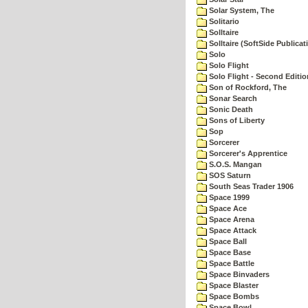
Solar System, The
Solitario
Solltaire
Solltaire (SoftSide Publicat
Solo
Solo Flight
Solo Flight - Second Editio
Son of Rockford, The
Sonar Search
Sonic Death
Sons of Liberty
Sop
Sorcerer
Sorcerer's Apprentice
S.O.S. Mangan
SOS Saturn
South Seas Trader 1906
Space 1999
Space Ace
Space Arena
Space Attack
Space Ball
Space Base
Space Battle
Space Binvaders
Space Blaster
Space Bombs
Space Bowl