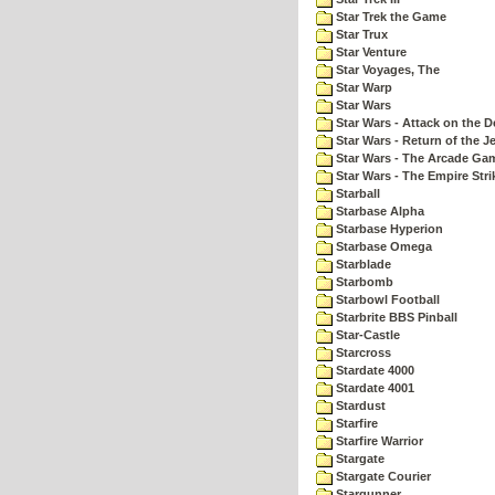
Star Trek the Game
Star Trux
Star Venture
Star Voyages, The
Star Warp
Star Wars
Star Wars - Attack on the D
Star Wars - Return of the Je
Star Wars - The Arcade Ga
Star Wars - The Empire Str
Starball
Starbase Alpha
Starbase Hyperion
Starbase Omega
Starblade
Starbomb
Starbowl Football
Starbrite BBS Pinball
Star-Castle
Starcross
Stardate 4000
Stardate 4001
Stardust
Starfire
Starfire Warrior
Stargate
Stargate Courier
Stargunner