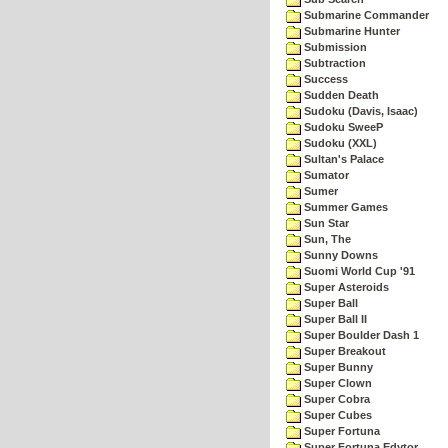
Submarine Commander
Submarine Hunter
Submission
Subtraction
Success
Sudden Death
Sudoku (Davis, Isaac)
Sudoku SweeP
Sudoku (XXL)
Sultan's Palace
Sumator
Sumer
Summer Games
Sun Star
Sun, The
Sunny Downs
Suomi World Cup '91
Super Asteroids
Super Ball
Super Ball II
Super Boulder Dash 1
Super Breakout
Super Bunny
Super Clown
Super Cobra
Super Cubes
Super Fortuna
Super Fortuna Edytor