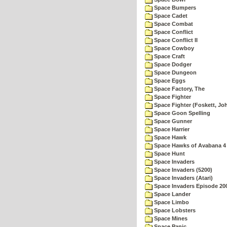
Space Bumpers
Space Cadet
Space Combat
Space Conflict
Space Conflict II
Space Cowboy
Space Craft
Space Dodger
Space Dungeon
Space Eggs
Space Factory, The
Space Fighter
Space Fighter (Foskett, Jo
Space Goon Spelling
Space Gunner
Space Harrier
Space Hawk
Space Hawks of Avabana 4
Space Hunt
Space Invaders
Space Invaders (5200)
Space Invaders (Atari)
Space Invaders Episode 20
Space Lander
Space Limbo
Space Lobsters
Space Mines
Space Panic