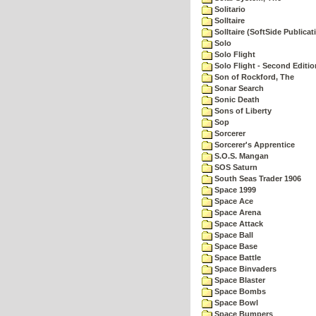
Solitario
Solltaire
Solltaire (SoftSide Publicat
Solo
Solo Flight
Solo Flight - Second Editio
Son of Rockford, The
Sonar Search
Sonic Death
Sons of Liberty
Sop
Sorcerer
Sorcerer's Apprentice
S.O.S. Mangan
SOS Saturn
South Seas Trader 1906
Space 1999
Space Ace
Space Arena
Space Attack
Space Ball
Space Base
Space Battle
Space Binvaders
Space Blaster
Space Bombs
Space Bowl
Space Bumpers