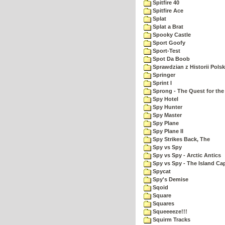
Spitfire 40
Spitfire Ace
Splat
Splat a Brat
Spooky Castle
Sport Goofy
Sport-Test
Spot Da Boob
Sprawdzian z Historii Polsk
Springer
Sprint I
Sprong - The Quest for the
Spy Hotel
Spy Hunter
Spy Master
Spy Plane
Spy Plane II
Spy Strikes Back, The
Spy vs Spy
Spy vs Spy - Arctic Antics
Spy vs Spy - The Island Ca
Spycat
Spy's Demise
Sqoid
Square
Squares
Squeeeeze!!!
Squirm Tracks