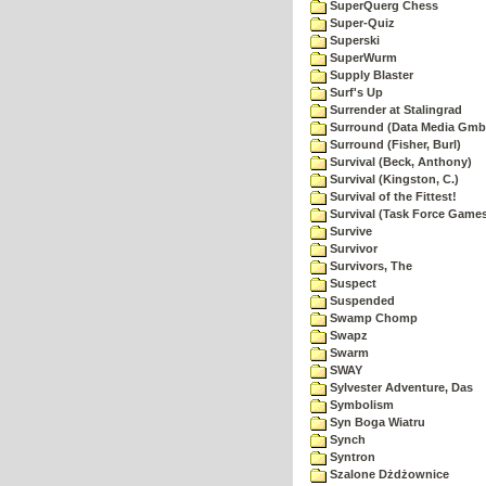
SuperQuerg Chess
Super-Quiz
Superski
SuperWurm
Supply Blaster
Surf's Up
Surrender at Stalingrad
Surround (Data Media Gmb
Surround (Fisher, Burl)
Survival (Beck, Anthony)
Survival (Kingston, C.)
Survival of the Fittest!
Survival (Task Force Game
Survive
Survivor
Survivors, The
Suspect
Suspended
Swamp Chomp
Swapz
Swarm
SWAY
Sylvester Adventure, Das
Symbolism
Syn Boga Wiatru
Synch
Syntron
Szalone Dżdżownice