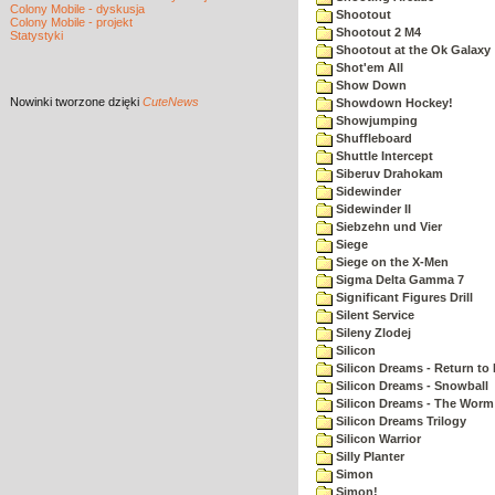
Colony Mobile - dyskusja
Shootout
Colony Mobile - projekt
Shootout 2 M4
Statystyki
Shootout at the Ok Galaxy
Shot'em All
Show Down
Nowinki
tworzone dzięki
CuteNews
Showdown Hockey!
Showjumping
Shuffleboard
Shuttle Intercept
Siberuv Drahokam
Sidewinder
Sidewinder II
Siebzehn und Vier
Siege
Siege on the X-Men
Sigma Delta Gamma 7
Significant Figures Drill
Silent Service
Sileny Zlodej
Silicon
Silicon Dreams - Return to
Silicon Dreams - Snowball
Silicon Dreams - The Worm 
Silicon Dreams Trilogy
Silicon Warrior
Silly Planter
Simon
Simon!