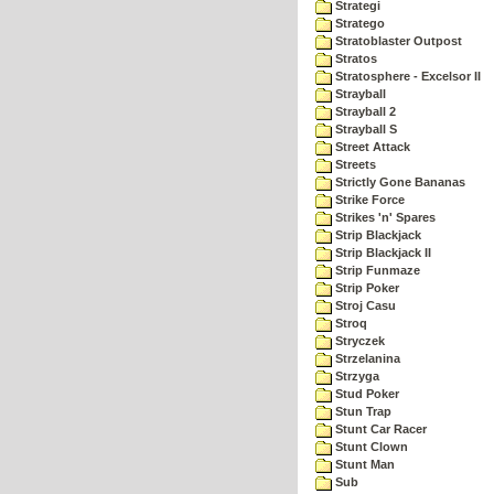
Strategi
Stratego
Stratoblaster Outpost
Stratos
Stratosphere - Excelsor II
Strayball
Strayball 2
Strayball S
Street Attack
Streets
Strictly Gone Bananas
Strike Force
Strikes 'n' Spares
Strip Blackjack
Strip Blackjack II
Strip Funmaze
Strip Poker
Stroj Casu
Stroq
Stryczek
Strzelanina
Strzyga
Stud Poker
Stun Trap
Stunt Car Racer
Stunt Clown
Stunt Man
Sub