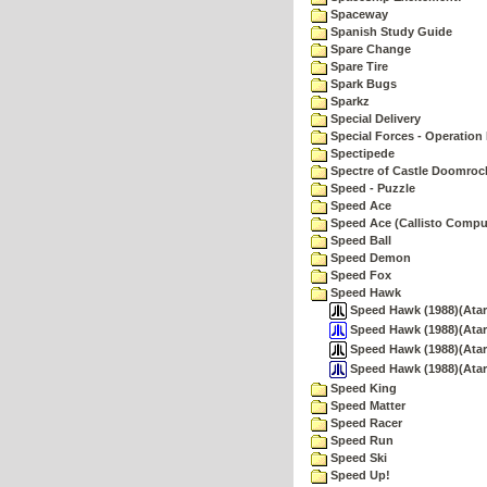
Spaceway
Spanish Study Guide
Spare Change
Spare Tire
Spark Bugs
Sparkz
Special Delivery
Special Forces - Operation 
Spectipede
Spectre of Castle Doomroc
Speed - Puzzle
Speed Ace
Speed Ace (Callisto Compu
Speed Ball
Speed Demon
Speed Fox
Speed Hawk
Speed Hawk (1988)(Atari
Speed Hawk (1988)(Atar
Speed Hawk (1988)(Atari)
Speed Hawk (1988)(Atari
Speed King
Speed Matter
Speed Racer
Speed Run
Speed Ski
Speed Up!