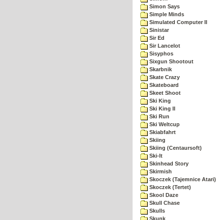
Simon Says
Simple Minds
Simulated Computer II
Sinistar
Sir Ed
Sir Lancelot
Sisyphos
Sixgun Shootout
Skarbnik
Skate Crazy
Skateboard
Skeet Shoot
Ski King
Ski King II
Ski Run
Ski Weltcup
Skiabfahrt
Skiing
Skiing (Centaursoft)
Ski-It
Skinhead Story
Skirmish
Skoczek (Tajemnice Atari)
Skoczek (Tertet)
Skool Daze
Skull Chase
Skulls
Skunk