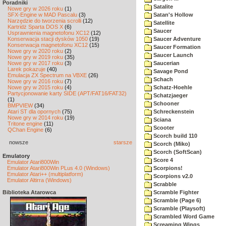
Poradniki
Satalite
Nowe gry w 2026 roku
(1)
SFX-Engine w MAD Pascalu
(3)
Satan's Hollow
Narzędzie do tworzenia scrolli
(12)
Satellite
Kartridż Sparta DOS X
(6)
Saucer
Usprawnienia magnetofonu XC12
(12)
Konserwacja stacji dysków 1050
(19)
Saucer Adventure
Konserwacja magnetofonu XC12
(15)
Saucer Formation
Nowe gry w 2020 roku
(2)
Saucer Launch
Nowe gry w 2019 roku
(35)
Nowe gry w 2017 roku
(3)
Saucerian
Larek pokazuje
(40)
Savage Pond
Emulacja ZX Spectrum na VBXE
(26)
Schach
Nowe gry w 2016 roku
(7)
Nowe gry w 2015 roku
(4)
Schatz-Hoehle
Partycjonowanie karty SIDE (APT/FAT16/FAT32)
Schatzjaeger
(1)
Schooner
BMPVIEW
(34)
Atari ST dla opornych
(75)
Schreckenstein
Nowe gry w 2014 roku
(19)
Sciana
Tritone engine
(11)
Scooter
QChan Engine
(6)
Scorch build 110
nowsze
starsze
Scorch (Miko)
Scorch (SoftScan)
Emulatory
Score 4
Emulator Atari800Win
Emulator Atari800Win PLus 4.0 (Windows)
Scorpions!
Emulator Atari++ (multiplatform)
Scorpions v2.0
Emulator Altirra (Windows)
Scrabble
Biblioteka Atarowca
Scramble Fighter
Scramble (Page 6)
Scramble (Playsoft)
Scrambled Word Game
Screaming Wings