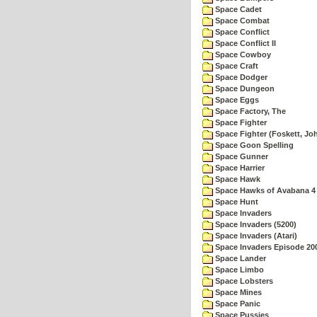
Space Cadet
Space Combat
Space Conflict
Space Conflict II
Space Cowboy
Space Craft
Space Dodger
Space Dungeon
Space Eggs
Space Factory, The
Space Fighter
Space Fighter (Foskett, Jo
Space Goon Spelling
Space Gunner
Space Harrier
Space Hawk
Space Hawks of Avabana 4
Space Hunt
Space Invaders
Space Invaders (5200)
Space Invaders (Atari)
Space Invaders Episode 20
Space Lander
Space Limbo
Space Lobsters
Space Mines
Space Panic
Space Pussies