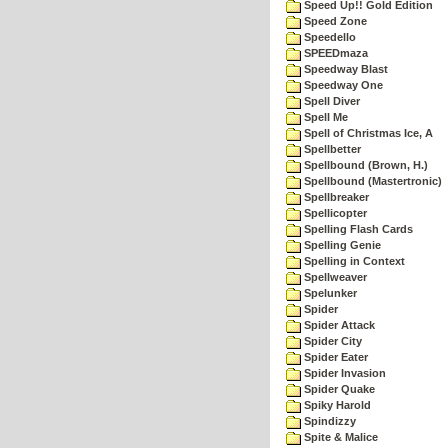
Speed Up!! Gold Edition
Speed Zone
Speedello
SPEEDmaza
Speedway Blast
Speedway One
Spell Diver
Spell Me
Spell of Christmas Ice, A
Spellbetter
Spellbound (Brown, H.)
Spellbound (Mastertronic)
Spellbreaker
Spellicopter
Spelling Flash Cards
Spelling Genie
Spelling in Context
Spellweaver
Spelunker
Spider
Spider Attack
Spider City
Spider Eater
Spider Invasion
Spider Quake
Spiky Harold
Spindizzy
Spite & Malice