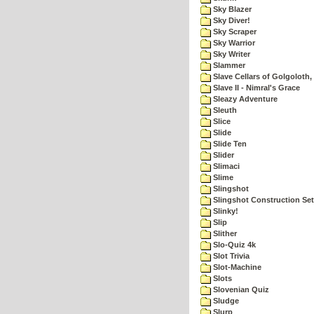
Sky Blazer
Sky Diver!
Sky Scraper
Sky Warrior
Sky Writer
Slammer
Slave Cellars of Golgoloth,
Slave II - Nimral's Grace
Sleazy Adventure
Sleuth
Slice
Slide
Slide Ten
Slider
Slimaci
Slime
Slingshot
Slingshot Construction Set
Slinky!
Slip
Slither
Slo-Quiz 4k
Slot Trivia
Slot-Machine
Slots
Slovenian Quiz
Sludge
Slurp