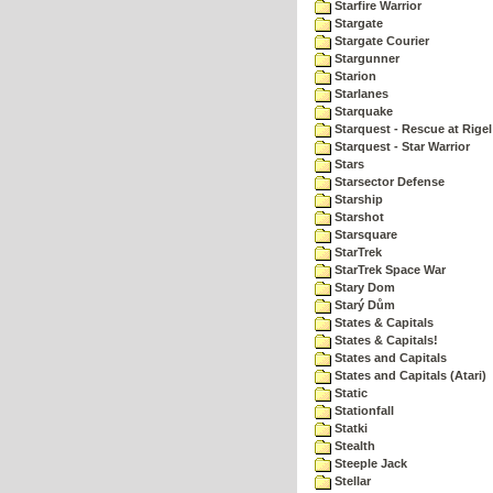
Starfire Warrior
Stargate
Stargate Courier
Stargunner
Starion
Starlanes
Starquake
Starquest - Rescue at Rigel
Starquest - Star Warrior
Stars
Starsector Defense
Starship
Starshot
Starsquare
StarTrek
StarTrek Space War
Stary Dom
Starý Dům
States & Capitals
States & Capitals!
States and Capitals
States and Capitals (Atari)
Static
Stationfall
Statki
Stealth
Steeple Jack
Stellar