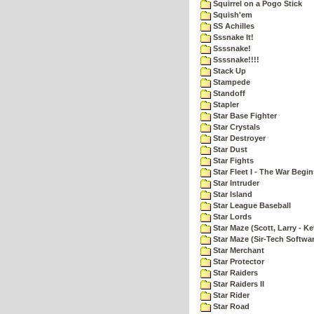
Squirrel on a Pogo Stick
Squish'em
SS Achilles
Sssnake It!
Ssssnake!
Ssssnake!!!!
Stack Up
Stampede
Standoff
Stapler
Star Base Fighter
Star Crystals
Star Destroyer
Star Dust
Star Fights
Star Fleet I - The War Begin
Star Intruder
Star Island
Star League Baseball
Star Lords
Star Maze (Scott, Larry - Ke
Star Maze (Sir-Tech Softwa
Star Merchant
Star Protector
Star Raiders
Star Raiders II
Star Rider
Star Road