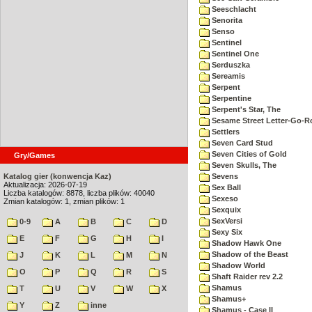
Seeschlacht
Senorita
Senso
Sentinel
Sentinel One
Serduszka
Sereamis
Serpent
Serpentine
Serpent's Star, The
Sesame Street Letter-Go-
Settlers
Seven Card Stud
Seven Cities of Gold
Gry/Games
Seven Skulls, The
Katalog gier (konwencja Kaz)
Sevens
Aktualizacja: 2026-07-19
Sex Ball
Liczba katalogów: 8878, liczba plików: 40040
Sexeso
Zmian katalogów: 1, zmian plików: 1
Sexquix
SexVersi
0-9
A
B
C
D
Sexy Six
E
F
G
H
I
Shadow Hawk One
Shadow of the Beast
J
K
L
M
N
Shadow World
O
P
Q
R
S
Shaft Raider rev 2.2
Shamus
T
U
V
W
X
Shamus+
Y
Z
inne
Shamus - Case II