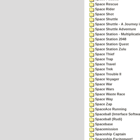
Space Rescue
Space Rider
Space Shot
Space Shuttle
Space Shuttle - A Journey 
Space Shuttle Adventure
Space Station - Multiplicat
Space Station 2048
Space Station Quest
Space Station Zulu
Space Thief
Space Trap
Space Travel
Space Trek
Space Trouble II
Space Voyager
Space War
Space Wars
Space Waste Race
Space Way
Space Zap
SpaceAce Running
Spaceball (Interface Softwa
Spaceball (Rudi)
Spacebase
Spacemission
Spaceship Captain
Spaceship Excitement!