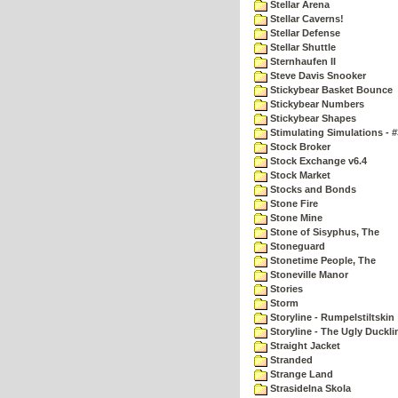
Stellar Arena
Stellar Caverns!
Stellar Defense
Stellar Shuttle
Sternhaufen II
Steve Davis Snooker
Stickybear Basket Bounce
Stickybear Numbers
Stickybear Shapes
Stimulating Simulations - #
Stock Broker
Stock Exchange v6.4
Stock Market
Stocks and Bonds
Stone Fire
Stone Mine
Stone of Sisyphus, The
Stoneguard
Stonetime People, The
Stoneville Manor
Stories
Storm
Storyline - Rumpelstiltskin
Storyline - The Ugly Duckli
Straight Jacket
Stranded
Strange Land
Strasidelna Skola