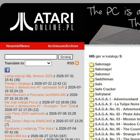
Nowinki/News
Archiwum/Archive
685
gier w katalogu
S
:
Translate to
RSS
Sabotage
Sabotage!
Saboteur
Letnia edycja Silly Venture 2026
z 2026-07-31
Saddleman
15:41 (36)
Pamięci Jurgiego
z 2026-07-21 12:42 (1)
Safe
Sceny z demosceny #7: opowiada SuN
z 2026-07-
Safe Cracker
19 15:24 (2)
Safryland
Atari Muzeum w Poznaniu na KWAS #40
z 2026-
07-16 16:10 (4)
S.A.G.A. I - Adventureland
Nie żyje kolega Pecuś
z 2026-07-13 18:00 (30)
S.A.G.A. II - La Tulipe Noire
Sceny z demosceny #7 - Grzegorz "Sun" Żyła
z
S.A.G.A. No. 01 - Adventur
2026-07-12 17:29 (12)
Lost Party 2026 nadchodzi
z 2026-07-08 15:28
S.A.G.A. No. 02 - Pirate Ad
(23)
S.A.G.A. No. 03 - Mission I
Pan Zenon i Atari na KWAS #40
z 2026-07-07 13:25
S.A.G.A. No. 04 - Voodoo C
(7)
Spotkanie z redakcją "The Voice"
z 2026-07-04
S.A.G.A. No. 05 - The Coun
07:42 (9)
S.A.G.A. No. 06 - Strange 
KWAS #40 live
z 2026-06-27 12:53 (167)
S.A.G.A. No. 13 - The Sorce
Spotkanie z grupą USSR
z 2026-06-26 19:36 (11)