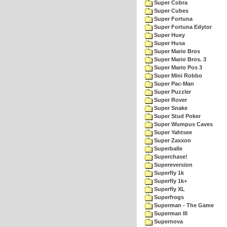
Super Cobra
Super Cubes
Super Fortuna
Super Fortuna Edytor
Super Huey
Super Husa
Super Mario Bros
Super Mario Bros. 3
Super Mario Pos 3
Super Mini Robbo
Super Pac-Man
Super Puzzler
Super Rover
Super Snake
Super Stud Poker
Super Wumpus Caves
Super Yahtsee
Super Zaxxon
Superballe
Superchase!
Supereversion
Superfly 1k
Superfly 1k+
Superfly XL
Superfrogs
Superman - The Game
Superman III
Supernova