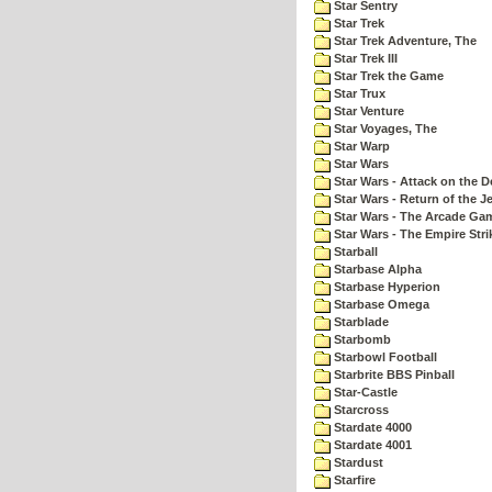
Star Sentry
Star Trek
Star Trek Adventure, The
Star Trek III
Star Trek the Game
Star Trux
Star Venture
Star Voyages, The
Star Warp
Star Wars
Star Wars - Attack on the D
Star Wars - Return of the Je
Star Wars - The Arcade Ga
Star Wars - The Empire Str
Starball
Starbase Alpha
Starbase Hyperion
Starbase Omega
Starblade
Starbomb
Starbowl Football
Starbrite BBS Pinball
Star-Castle
Starcross
Stardate 4000
Stardate 4001
Stardust
Starfire