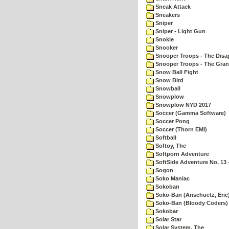
Sneak Attack
Sneakers
Sniper
Sniper - Light Gun
Snokie
Snooker
Snooper Troops - The Disa
Snooper Troops - The Gran
Snow Ball Fight
Snow Bird
Snowball
Snowplow
Snowplow NYD 2017
Soccer (Gamma Software)
Soccer Pong
Soccer (Thorn EMI)
Softball
Softoy, The
Softporn Adventure
SoftSide Adventure No. 13 
Sogon
Soko Maniac
Sokoban
Soko-Ban (Anschuetz, Eric
Soko-Ban (Bloody Coders)
Sokobar
Solar Star
Solar System, The