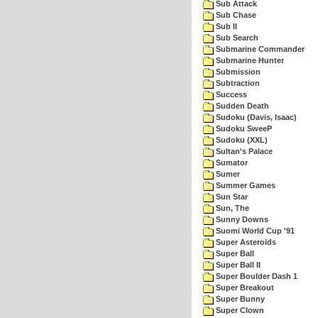
Sub Attack
Sub Chase
Sub II
Sub Search
Submarine Commander
Submarine Hunter
Submission
Subtraction
Success
Sudden Death
Sudoku (Davis, Isaac)
Sudoku SweeP
Sudoku (XXL)
Sultan's Palace
Sumator
Sumer
Summer Games
Sun Star
Sun, The
Sunny Downs
Suomi World Cup '91
Super Asteroids
Super Ball
Super Ball II
Super Boulder Dash 1
Super Breakout
Super Bunny
Super Clown