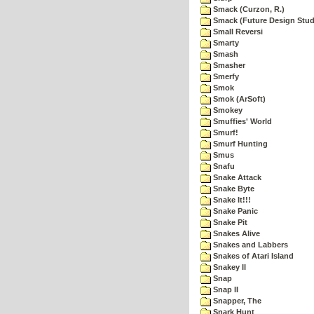
Smack (Curzon, R.)
Smack (Future Design Stud
Small Reversi
Smarty
Smash
Smasher
Smerfy
Smok
Smok (ArSoft)
Smokey
Smuffies' World
Smurf!
Smurf Hunting
Smus
Snafu
Snake Attack
Snake Byte
Snake It!!!
Snake Panic
Snake Pit
Snakes Alive
Snakes and Labbers
Snakes of Atari Island
Snakey II
Snap
Snap II
Snapper, The
Snark Hunt