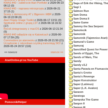
KWAS #40 - zabierzcie Atari Portfolio!
z 2026-06-23
Saga of Erik the Viking, Th
08:12 (0)
Sagi 1
KWAS #40 - naprawa retrosprzętu
z 2026-06-21
Salmon Run
17:15 (1)
Sceny z demosceny #7 z Bigerem i MBR
z 2026-
Sam Doma
06-19 22:08 (0)
Sam Doma II
Atari Floppy Image Toolkit
z 2026-06-17 13:51 (9)
Same Game
Spotkanie online z grupą LST
z 2026-06-16 16:32
(17)
Sammy the Sea Serpent
Recoil zintegrowany z macOS
z 2026-06-13 21:34
Samolocik
(5)
Samotnik
KWAS #40 odbędzie się w Katowicach
z 2026-06-
07 17:59 (25)
Samotnik (Tajemnice Atari)
Commodore po atarowsku
z 2026-05-28 21:50 (21)
Samurai's Game
Urządzenie z rekordowo szybką transmisją SIO!
z
Samuraj
2026-05-24 20:57 (116)
Sanctified Quest for Power
«« nowsze
starsze »»
Sands of Egypt, The
Sands of Mars, The
AtariOnline.pl na YouTube
Sandy
Sandy v3.2
Santa Paravia en Fiumacci
Santa's Grotto
Santa's Revenge
Saper Konstruktor
Saper (Latimus)
Saper (L.K. Avalon)
Saracen
Saratoga
Sarepska The Game
Pomocnik/Helper
Sargon II
Sargon III