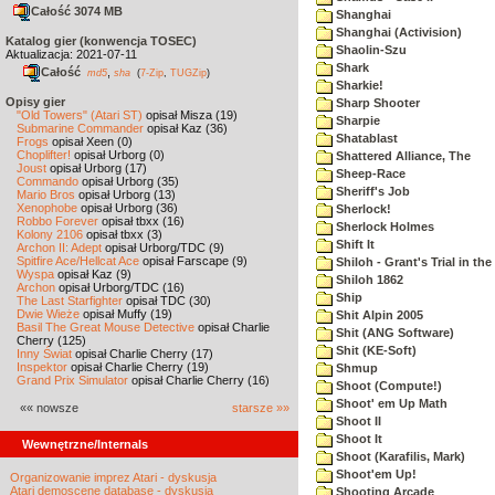
Całość 3074 MB
Shanghai
Shanghai (Activision)
Katalog gier (konwencja TOSEC)
Shaolin-Szu
Aktualizacja: 2021-07-11
Shark
Całość
,
md5
sha
(
7-Zip
,
TUGZip
)
Sharkie!
Opisy gier
Sharp Shooter
"Old Towers" (Atari ST)
opisał Misza (19)
Sharpie
Submarine Commander
opisał Kaz (36)
Shatablast
Frogs
opisał Xeen (0)
Choplifter!
opisał Urborg (0)
Shattered Alliance, The
Joust
opisał Urborg (17)
Sheep-Race
Commando
opisał Urborg (35)
Sheriff's Job
Mario Bros
opisał Urborg (13)
Xenophobe
opisał Urborg (36)
Sherlock!
Robbo Forever
opisał tbxx (16)
Sherlock Holmes
Kolony 2106
opisał tbxx (3)
Shift It
Archon II: Adept
opisał Urborg/TDC (9)
Spitfire Ace/Hellcat Ace
opisał Farscape (9)
Shiloh - Grant's Trial in th
Wyspa
opisał Kaz (9)
Shiloh 1862
Archon
opisał Urborg/TDC (16)
Ship
The Last Starfighter
opisał TDC (30)
Dwie Wieże
opisał Muffy (19)
Shit Alpin 2005
Basil The Great Mouse Detective
opisał Charlie
Shit (ANG Software)
Cherry (125)
Shit (KE-Soft)
Inny Świat
opisał Charlie Cherry (17)
Inspektor
opisał Charlie Cherry (19)
Shmup
Grand Prix Simulator
opisał Charlie Cherry (16)
Shoot (Compute!)
Shoot' em Up Math
«« nowsze
starsze »»
Shoot II
Shoot It
Wewnętrzne/Internals
Shoot (Karafilis, Mark)
Shoot'em Up!
Organizowanie imprez Atari - dyskusja
Atari demoscene database - dyskusja
Shooting Arcade