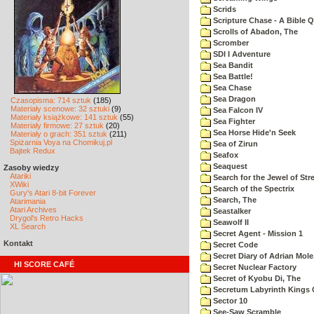
Scrids
Scripture Chase - A Bible Q
Scrolls of Abadon, The
Scromber
SDI I Adventure
Sea Bandit
Sea Battle!
Sea Chase
Sea Dragon
Czasopisma: 714 sztuk
(185)
Materiały scenowe: 32 sztuki
(9)
Sea Falcon IV
Materiały książkowe: 141 sztuk
(55)
Sea Fighter
Materiały firmowe: 27 sztuk
(20)
Sea Horse Hide'n Seek
Materiały o grach: 351 sztuk
(211)
Spiżarnia Voya na Chomikuj.pl
Sea of Zirun
Bajtek Redux
Seafox
Seaquest
Zasoby wiedzy
Atariki
Search for the Jewel of Str
XWiki
Search of the Spectrix
Gury's Atari 8-bit Forever
Search, The
Atarimania
Atari Archives
Seastalker
Drygol's Retro Hacks
Seawolf II
XL Search
Secret Agent - Mission 1
Kontakt
Secret Code
Secret Diary of Adrian Mole
HI SCORE CAFÉ
Secret Nuclear Factory
Secret of Kyobu Di, The
Secretum Labyrinth Kings 
Sector 10
See-Saw Scramble