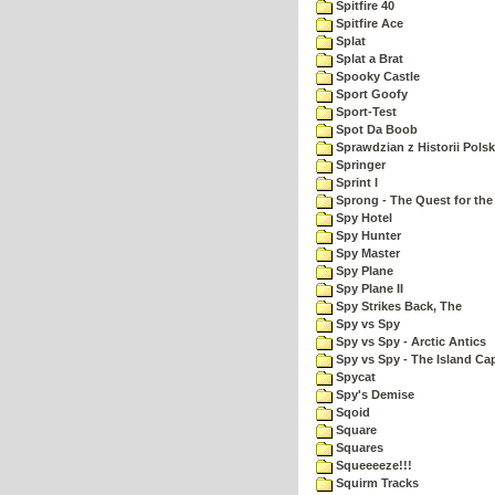
Spitfire 40
Spitfire Ace
Splat
Splat a Brat
Spooky Castle
Sport Goofy
Sport-Test
Spot Da Boob
Sprawdzian z Historii Polsk
Springer
Sprint I
Sprong - The Quest for the
Spy Hotel
Spy Hunter
Spy Master
Spy Plane
Spy Plane II
Spy Strikes Back, The
Spy vs Spy
Spy vs Spy - Arctic Antics
Spy vs Spy - The Island Ca
Spycat
Spy's Demise
Sqoid
Square
Squares
Squeeeeze!!!
Squirm Tracks