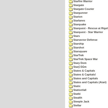
Starfire Warrior
Stargate
Stargate Courier
Stargunner
Starion
Starlanes
Starquake
Starquest - Rescue at Rigel
Starquest - Star Warrior
Stars
Starsector Defense
Starship
Starshot
Starsquare
StarTrek
StarTrek Space War
Stary Dom
Starý Dům
States & Capitals
States & Capitals!
States and Capitals
States and Capitals (Atari)
Static
Stationfall
Statki
Stealth
Steeple Jack
Stellar