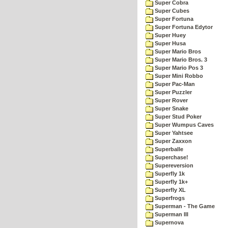
Super Cobra
Super Cubes
Super Fortuna
Super Fortuna Edytor
Super Huey
Super Husa
Super Mario Bros
Super Mario Bros. 3
Super Mario Pos 3
Super Mini Robbo
Super Pac-Man
Super Puzzler
Super Rover
Super Snake
Super Stud Poker
Super Wumpus Caves
Super Yahtsee
Super Zaxxon
Superballe
Superchase!
Supereversion
Superfly 1k
Superfly 1k+
Superfly XL
Superfrogs
Superman - The Game
Superman III
Supernova