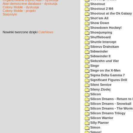
Organizowanie imprez Atari - dyskusja
Atari demoscene database - dyskusja
Shootout
Colony Mobile - dyskusja
Shootout 2 M4
Colony Mobile - projekt
Shootout at the Ok Galaxy
Statystyki
Shot'em All
Show Down
Showdown Hockey!
Nowinki
tworzone dzięki
CuteNews
Showjumping
Shuffleboard
Shuttle Intercept
Siberuv Drahokam
Sidewinder
Sidewinder II
Siebzehn und Vier
Siege
Siege on the X-Men
Sigma Delta Gamma 7
Significant Figures Drill
Silent Service
Sileny Zlodej
Silicon
Silicon Dreams - Return to
Silicon Dreams - Snowball
Silicon Dreams - The Worm 
Silicon Dreams Trilogy
Silicon Warrior
Silly Planter
Simon
Simon!