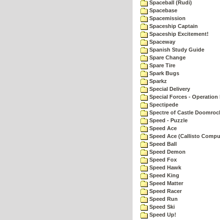
Spaceball (Rudi)
Spacebase
Spacemission
Spaceship Captain
Spaceship Excitement!
Spaceway
Spanish Study Guide
Spare Change
Spare Tire
Spark Bugs
Sparkz
Special Delivery
Special Forces - Operation 
Spectipede
Spectre of Castle Doomroc
Speed - Puzzle
Speed Ace
Speed Ace (Callisto Compu
Speed Ball
Speed Demon
Speed Fox
Speed Hawk
Speed King
Speed Matter
Speed Racer
Speed Run
Speed Ski
Speed Up!