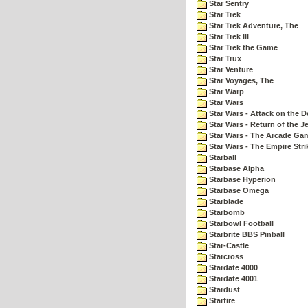
Star Sentry
Star Trek
Star Trek Adventure, The
Star Trek III
Star Trek the Game
Star Trux
Star Venture
Star Voyages, The
Star Warp
Star Wars
Star Wars - Attack on the D
Star Wars - Return of the Je
Star Wars - The Arcade Ga
Star Wars - The Empire Str
Starball
Starbase Alpha
Starbase Hyperion
Starbase Omega
Starblade
Starbomb
Starbowl Football
Starbrite BBS Pinball
Star-Castle
Starcross
Stardate 4000
Stardate 4001
Stardust
Starfire