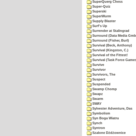
SuperQuerg Chess
Super-Quiz
Superski
SuperWurm
Supply Blaster
Surf's Up
Surrender at Stalingrad
Surround (Data Media Gmb
Surround (Fisher, Burl)
Survival (Beck, Anthony)
Survival (Kingston, C.)
Survival of the Fittest!
Survival (Task Force Game
Survive
Survivor
Survivors, The
Suspect
Suspended
Swamp Chomp
Swapz
Swarm
SWAY
Sylvester Adventure, Das
Symbolism
Syn Boga Wiatru
Synch
Syntron
Szalone Dżdżownice