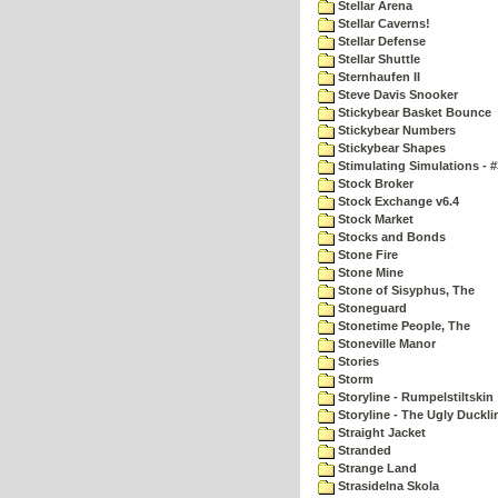
Stellar Arena
Stellar Caverns!
Stellar Defense
Stellar Shuttle
Sternhaufen II
Steve Davis Snooker
Stickybear Basket Bounce
Stickybear Numbers
Stickybear Shapes
Stimulating Simulations - #
Stock Broker
Stock Exchange v6.4
Stock Market
Stocks and Bonds
Stone Fire
Stone Mine
Stone of Sisyphus, The
Stoneguard
Stonetime People, The
Stoneville Manor
Stories
Storm
Storyline - Rumpelstiltskin
Storyline - The Ugly Duckli
Straight Jacket
Stranded
Strange Land
Strasidelna Skola