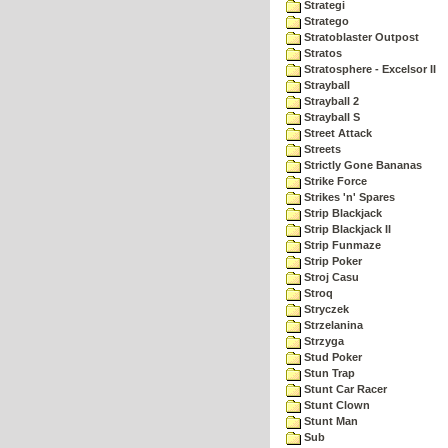
Strategi
Stratego
Stratoblaster Outpost
Stratos
Stratosphere - Excelsor II
Strayball
Strayball 2
Strayball S
Street Attack
Streets
Strictly Gone Bananas
Strike Force
Strikes 'n' Spares
Strip Blackjack
Strip Blackjack II
Strip Funmaze
Strip Poker
Stroj Casu
Stroq
Stryczek
Strzelanina
Strzyga
Stud Poker
Stun Trap
Stunt Car Racer
Stunt Clown
Stunt Man
Sub