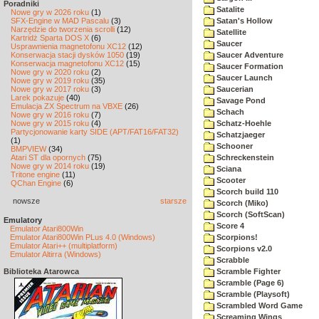
Poradniki
Satalite
Nowe gry w 2026 roku
(1)
SFX-Engine w MAD Pascalu
(3)
Satan's Hollow
Narzędzie do tworzenia scrolli
(12)
Satellite
Kartridż Sparta DOS X
(6)
Saucer
Usprawnienia magnetofonu XC12
(12)
Konserwacja stacji dysków 1050
(19)
Saucer Adventure
Konserwacja magnetofonu XC12
(15)
Saucer Formation
Nowe gry w 2020 roku
(2)
Saucer Launch
Nowe gry w 2019 roku
(35)
Nowe gry w 2017 roku
(3)
Saucerian
Larek pokazuje
(40)
Savage Pond
Emulacja ZX Spectrum na VBXE
(26)
Schach
Nowe gry w 2016 roku
(7)
Nowe gry w 2015 roku
(4)
Schatz-Hoehle
Partycjonowanie karty SIDE (APT/FAT16/FAT32)
Schatzjaeger
(1)
Schooner
BMPVIEW
(34)
Atari ST dla opornych
(75)
Schreckenstein
Nowe gry w 2014 roku
(19)
Sciana
Tritone engine
(11)
Scooter
QChan Engine
(6)
Scorch build 110
nowsze
starsze
Scorch (Miko)
Scorch (SoftScan)
Emulatory
Score 4
Emulator Atari800Win
Emulator Atari800Win PLus 4.0 (Windows)
Scorpions!
Emulator Atari++ (multiplatform)
Scorpions v2.0
Emulator Altirra (Windows)
Scrabble
Biblioteka Atarowca
Scramble Fighter
Scramble (Page 6)
Scramble (Playsoft)
Scrambled Word Game
Screaming Wings