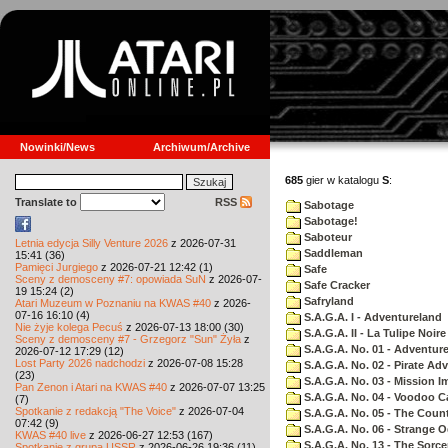
Nowinki/News
Archiwum/Archive
685
gier w katalogu
S
:
Translate to
RSS
Sabotage
Sabotage!
Saboteur
Letnia edycja Silly Venture 2026
z 2026-07-31
Saddleman
15:41 (36)
Pamięci Jurgiego
z 2026-07-21 12:42 (1)
Safe
Sceny z demosceny #7: opowiada SuN
z 2026-07-
Safe Cracker
19 15:24 (2)
Safryland
Atari Muzeum w Poznaniu na KWAS #40
z 2026-
07-16 16:10 (4)
S.A.G.A. I - Adventureland
Nie żyje kolega Pecuś
z 2026-07-13 18:00 (30)
S.A.G.A. II - La Tulipe Noire
Sceny z demosceny #7 - Grzegorz "Sun" Żyła
z
S.A.G.A. No. 01 - Adventur
2026-07-12 17:29 (12)
Lost Party 2026 nadchodzi
z 2026-07-08 15:28
S.A.G.A. No. 02 - Pirate Ad
(23)
S.A.G.A. No. 03 - Mission I
Pan Zenon i Atari na KWAS #40
z 2026-07-07 13:25
S.A.G.A. No. 04 - Voodoo C
(7)
Spotkanie z redakcją "The Voice"
z 2026-07-04
S.A.G.A. No. 05 - The Coun
07:42 (9)
S.A.G.A. No. 06 - Strange 
KWAS #40 live
z 2026-06-27 12:53 (167)
S.A.G.A. No. 13 - The Sorce
Spotkanie z grupą USSR
z 2026-06-26 19:36 (11)