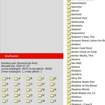
Seeschlacht
Senorita
Senso
Sentinel
Sentinel One
Serduszka
Sereamis
Serpent
Serpentine
Serpent's Star, The
Sesame Street Letter-Go-
Settlers
Seven Card Stud
Seven Cities of Gold
Seven Skulls, The
Gry/Games
Sevens
Katalog gier (konwencja Kaz)
Sex Ball
Aktualizacja: 2026-07-19
Sexeso
Liczba katalogów: 8878, liczba plików: 40040
Sexquix
Zmian katalogów: 1, zmian plików: 1
SexVersi
Sexy Six
0-9
A
B
C
D
Shadow Hawk One
E
F
G
H
I
Shadow of the Beast
Shadow World
J
K
L
M
N
Shaft Raider rev 2.2
O
P
Q
R
S
Shamus
Shamus+
T
U
V
W
X
Shamus - Case II