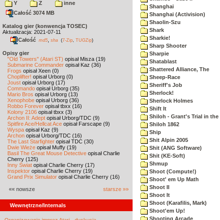
Y
Z
inne
Shanghai
Całość 3074 MB
Shanghai (Activision)
Shaolin-Szu
Katalog gier (konwencja TOSEC)
Shark
Aktualizacja: 2021-07-11
Sharkie!
Całość
,
md5
sha
(
7-Zip
,
TUGZip
)
Sharp Shooter
Opisy gier
Sharpie
"Old Towers" (Atari ST)
opisał Misza (19)
Shatablast
Submarine Commander
opisał Kaz (36)
Shattered Alliance, The
Frogs
opisał Xeen (0)
Choplifter!
opisał Urborg (0)
Sheep-Race
Joust
opisał Urborg (17)
Sheriff's Job
Commando
opisał Urborg (35)
Sherlock!
Mario Bros
opisał Urborg (13)
Xenophobe
opisał Urborg (36)
Sherlock Holmes
Robbo Forever
opisał tbxx (16)
Shift It
Kolony 2106
opisał tbxx (3)
Shiloh - Grant's Trial in th
Archon II: Adept
opisał Urborg/TDC (9)
Spitfire Ace/Hellcat Ace
opisał Farscape (9)
Shiloh 1862
Wyspa
opisał Kaz (9)
Ship
Archon
opisał Urborg/TDC (16)
Shit Alpin 2005
The Last Starfighter
opisał TDC (30)
Dwie Wieże
opisał Muffy (19)
Shit (ANG Software)
Basil The Great Mouse Detective
opisał Charlie
Shit (KE-Soft)
Cherry (125)
Shmup
Inny Świat
opisał Charlie Cherry (17)
Inspektor
opisał Charlie Cherry (19)
Shoot (Compute!)
Grand Prix Simulator
opisał Charlie Cherry (16)
Shoot' em Up Math
Shoot II
«« nowsze
starsze »»
Shoot It
Shoot (Karafilis, Mark)
Wewnętrzne/Internals
Shoot'em Up!
Shooting Arcade