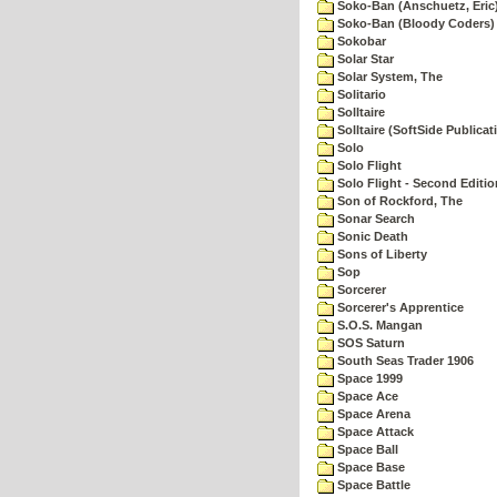
Soko-Ban (Anschuetz, Eric
Soko-Ban (Bloody Coders)
Sokobar
Solar Star
Solar System, The
Solitario
Solltaire
Solltaire (SoftSide Publicat
Solo
Solo Flight
Solo Flight - Second Editio
Son of Rockford, The
Sonar Search
Sonic Death
Sons of Liberty
Sop
Sorcerer
Sorcerer's Apprentice
S.O.S. Mangan
SOS Saturn
South Seas Trader 1906
Space 1999
Space Ace
Space Arena
Space Attack
Space Ball
Space Base
Space Battle