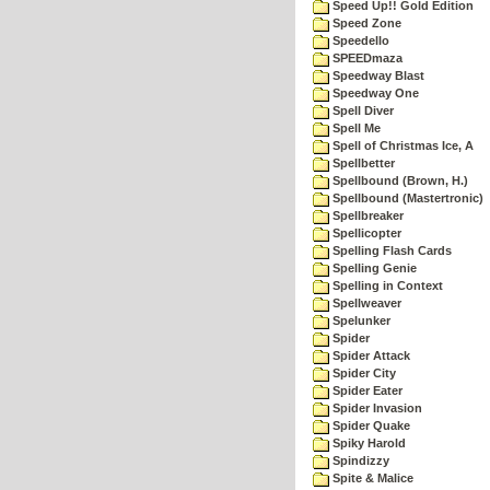
Speed Up!! Gold Edition
Speed Zone
Speedello
SPEEDmaza
Speedway Blast
Speedway One
Spell Diver
Spell Me
Spell of Christmas Ice, A
Spellbetter
Spellbound (Brown, H.)
Spellbound (Mastertronic)
Spellbreaker
Spellicopter
Spelling Flash Cards
Spelling Genie
Spelling in Context
Spellweaver
Spelunker
Spider
Spider Attack
Spider City
Spider Eater
Spider Invasion
Spider Quake
Spiky Harold
Spindizzy
Spite & Malice