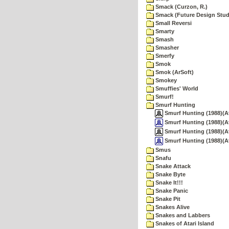
Smack (Curzon, R.)
Smack (Future Design Stud
Small Reversi
Smarty
Smash
Smasher
Smerfy
Smok
Smok (ArSoft)
Smokey
Smuffies' World
Smurf!
Smurf Hunting
Smurf Hunting (1988)(At
Smurf Hunting (1988)(At
Smurf Hunting (1988)(Ate
Smurf Hunting (1988)(At
Smus
Snafu
Snake Attack
Snake Byte
Snake It!!!
Snake Panic
Snake Pit
Snakes Alive
Snakes and Labbers
Snakes of Atari Island