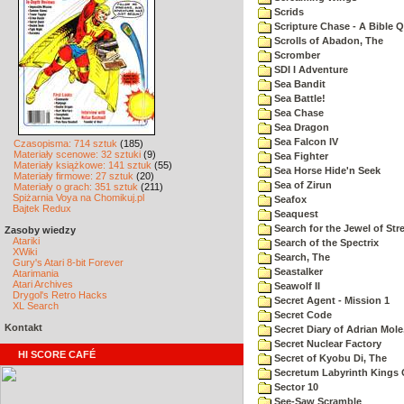
Scrids
Scripture Chase - A Bible Q
Scrolls of Abadon, The
Scromber
SDI I Adventure
Sea Bandit
Sea Battle!
Sea Chase
Sea Dragon
Sea Falcon IV
Czasopisma: 714 sztuk
(185)
Materiały scenowe: 32 sztuki
(9)
Sea Fighter
Materiały książkowe: 141 sztuk
(55)
Sea Horse Hide'n Seek
Materiały firmowe: 27 sztuk
(20)
Sea of Zirun
Materiały o grach: 351 sztuk
(211)
Spiżarnia Voya na Chomikuj.pl
Seafox
Bajtek Redux
Seaquest
Search for the Jewel of Str
Zasoby wiedzy
Atariki
Search of the Spectrix
XWiki
Search, The
Gury's Atari 8-bit Forever
Seastalker
Atarimania
Atari Archives
Seawolf II
Drygol's Retro Hacks
Secret Agent - Mission 1
XL Search
Secret Code
Kontakt
Secret Diary of Adrian Mole
Secret Nuclear Factory
HI SCORE CAFÉ
Secret of Kyobu Di, The
Secretum Labyrinth Kings 
Sector 10
See-Saw Scramble