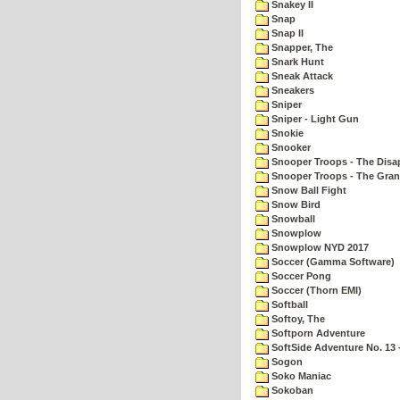
Snakey II
Snap
Snap II
Snapper, The
Snark Hunt
Sneak Attack
Sneakers
Sniper
Sniper - Light Gun
Snokie
Snooker
Snooper Troops - The Disa
Snooper Troops - The Gran
Snow Ball Fight
Snow Bird
Snowball
Snowplow
Snowplow NYD 2017
Soccer (Gamma Software)
Soccer Pong
Soccer (Thorn EMI)
Softball
Softoy, The
Softporn Adventure
SoftSide Adventure No. 13 
Sogon
Soko Maniac
Sokoban