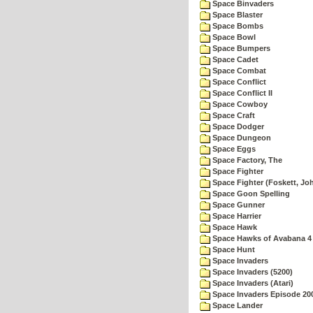
Space Binvaders
Space Blaster
Space Bombs
Space Bowl
Space Bumpers
Space Cadet
Space Combat
Space Conflict
Space Conflict II
Space Cowboy
Space Craft
Space Dodger
Space Dungeon
Space Eggs
Space Factory, The
Space Fighter
Space Fighter (Foskett, Jo
Space Goon Spelling
Space Gunner
Space Harrier
Space Hawk
Space Hawks of Avabana 4
Space Hunt
Space Invaders
Space Invaders (5200)
Space Invaders (Atari)
Space Invaders Episode 20
Space Lander