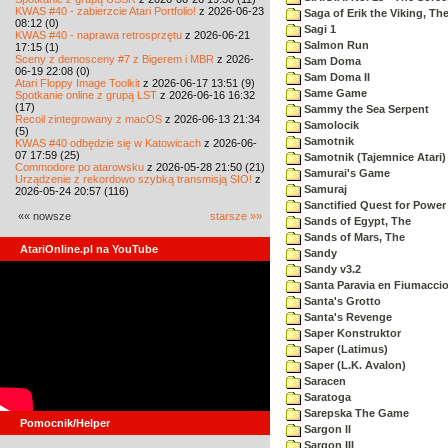
KWAS #40 - zabierzcie Atari Portfolio!
z 2026-06-23
Saga of Erik the Viking, Th
08:12 (0)
Sagi 1
KWAS #40 - naprawa retrosprzętu
z 2026-06-21
Salmon Run
17:15 (1)
Sceny z demosceny #7 z Bigerem i MBR
z 2026-
Sam Doma
06-19 22:08 (0)
Sam Doma II
Atari Floppy Image Toolkit
z 2026-06-17 13:51 (9)
Same Game
Spotkanie online z grupą LST
z 2026-06-16 16:32
(17)
Sammy the Sea Serpent
Recoil zintegrowany z macOS
z 2026-06-13 21:34
Samolocik
(5)
Samotnik
KWAS #40 odbędzie się w Katowicach
z 2026-06-
07 17:59 (25)
Samotnik (Tajemnice Atari)
Commodore po atarowsku
z 2026-05-28 21:50 (21)
Samurai's Game
Urządzenie z rekordowo szybką transmisją SIO!
z
Samuraj
2026-05-24 20:57 (116)
Sanctified Quest for Power
«« nowsze
starsze »»
Sands of Egypt, The
Sands of Mars, The
AtariOnline.pl na YouTube
Sandy
Sandy v3.2
Santa Paravia en Fiumacci
Santa's Grotto
Santa's Revenge
Saper Konstruktor
Saper (Latimus)
Saper (L.K. Avalon)
Saracen
Saratoga
Sarepska The Game
Pomocnik/Helper
Sargon II
Sargon III