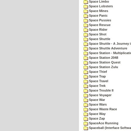
Space Limbo
Space Lobsters
Space Mines
Space Panic
Space Pussies
Space Rescue
Space Rider
Space Shot
Space Shuttle
Space Shuttle - A Journey 
Space Shuttle Adventure
Space Station - Multiplicat
Space Station 2048
Space Station Quest
Space Station Zulu
Space Thief
Space Trap
Space Travel
Space Trek
Space Trouble II
Space Voyager
Space War
Space Wars
Space Waste Race
Space Way
Space Zap
SpaceAce Running
Spaceball (Interface Softwa