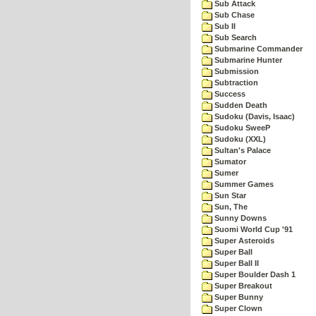
Sub Attack
Sub Chase
Sub II
Sub Search
Submarine Commander
Submarine Hunter
Submission
Subtraction
Success
Sudden Death
Sudoku (Davis, Isaac)
Sudoku SweeP
Sudoku (XXL)
Sultan's Palace
Sumator
Sumer
Summer Games
Sun Star
Sun, The
Sunny Downs
Suomi World Cup '91
Super Asteroids
Super Ball
Super Ball II
Super Boulder Dash 1
Super Breakout
Super Bunny
Super Clown