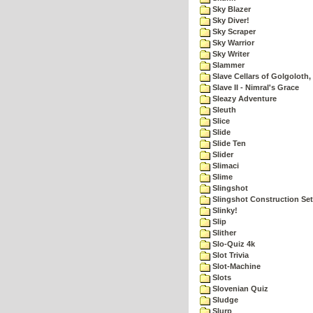
Sky Blazer
Sky Diver!
Sky Scraper
Sky Warrior
Sky Writer
Slammer
Slave Cellars of Golgoloth,
Slave II - Nimral's Grace
Sleazy Adventure
Sleuth
Slice
Slide
Slide Ten
Slider
Slimaci
Slime
Slingshot
Slingshot Construction Set
Slinky!
Slip
Slither
Slo-Quiz 4k
Slot Trivia
Slot-Machine
Slots
Slovenian Quiz
Sludge
Slurp