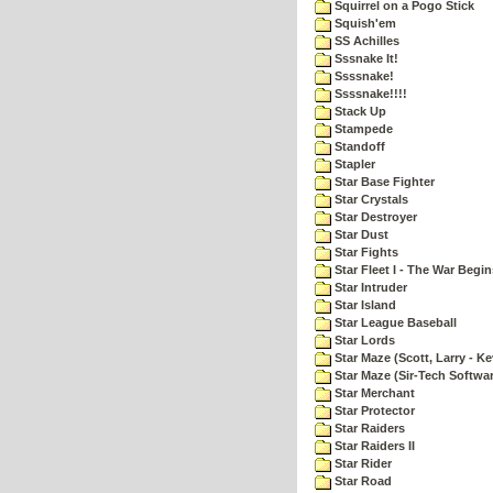
Squirrel on a Pogo Stick
Squish'em
SS Achilles
Sssnake It!
Ssssnake!
Ssssnake!!!!
Stack Up
Stampede
Standoff
Stapler
Star Base Fighter
Star Crystals
Star Destroyer
Star Dust
Star Fights
Star Fleet I - The War Begin
Star Intruder
Star Island
Star League Baseball
Star Lords
Star Maze (Scott, Larry - Ke
Star Maze (Sir-Tech Softwa
Star Merchant
Star Protector
Star Raiders
Star Raiders II
Star Rider
Star Road