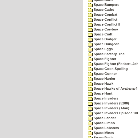
Space Bumpers
Space Cadet
Space Combat
Space Conflict
Space Conflict II
Space Cowboy
Space Craft
Space Dodger
Space Dungeon
Space Eggs
Space Factory, The
Space Fighter
Space Fighter (Foskett, Jo
Space Goon Spelling
Space Gunner
Space Harrier
Space Hawk
Space Hawks of Avabana 4
Space Hunt
Space Invaders
Space Invaders (5200)
Space Invaders (Atari)
Space Invaders Episode 20
Space Lander
Space Limbo
Space Lobsters
Space Mines
Space Panic