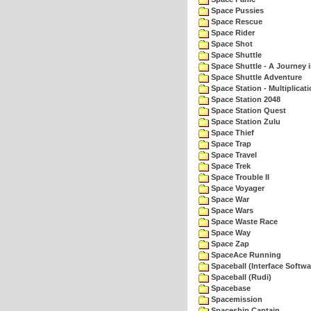
Space Pussies
Space Rescue
Space Rider
Space Shot
Space Shuttle
Space Shuttle - A Journey 
Space Shuttle Adventure
Space Station - Multiplicat
Space Station 2048
Space Station Quest
Space Station Zulu
Space Thief
Space Trap
Space Travel
Space Trek
Space Trouble II
Space Voyager
Space War
Space Wars
Space Waste Race
Space Way
Space Zap
SpaceAce Running
Spaceball (Interface Softwa
Spaceball (Rudi)
Spacebase
Spacemission
Spaceship Captain