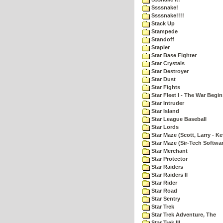
Ssssnake!
Ssssnake!!!!
Stack Up
Stampede
Standoff
Stapler
Star Base Fighter
Star Crystals
Star Destroyer
Star Dust
Star Fights
Star Fleet I - The War Begin
Star Intruder
Star Island
Star League Baseball
Star Lords
Star Maze (Scott, Larry - Ke
Star Maze (Sir-Tech Softwa
Star Merchant
Star Protector
Star Raiders
Star Raiders II
Star Rider
Star Road
Star Sentry
Star Trek
Star Trek Adventure, The
Star Trek III