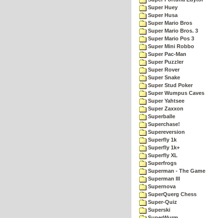
Super Huey
Super Husa
Super Mario Bros
Super Mario Bros. 3
Super Mario Pos 3
Super Mini Robbo
Super Pac-Man
Super Puzzler
Super Rover
Super Snake
Super Stud Poker
Super Wumpus Caves
Super Yahtsee
Super Zaxxon
Superballe
Superchase!
Supereversion
Superfly 1k
Superfly 1k+
Superfly XL
Superfrogs
Superman - The Game
Superman III
Supernova
SuperQuerg Chess
Super-Quiz
Superski
SuperWurm