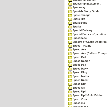
Spaceship Excitement!
Spaceway
Spanish Study Guide
Spare Change
Spare Tire
Spark Bugs
Sparkz
Special Delivery
Special Forces - Operation 
Spectipede
Spectre of Castle Doomroc
Speed - Puzzle
Speed Ace
Speed Ace (Callisto Compu
Speed Ball
Speed Demon
Speed Fox
Speed Hawk
Speed King
Speed Matter
Speed Racer
Speed Run
Speed Ski
Speed Up!
Speed Up!! Gold Edition
Speed Zone
Speedello
SPEEDmaza