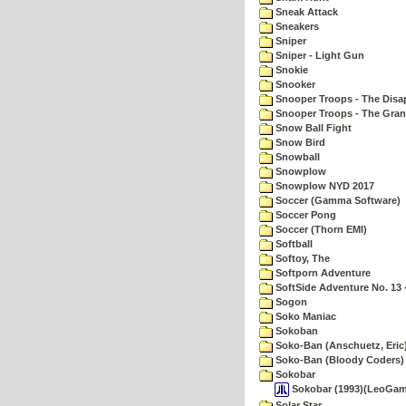
Sneak Attack
Sneakers
Sniper
Sniper - Light Gun
Snokie
Snooker
Snooper Troops - The Disa
Snooper Troops - The Gran
Snow Ball Fight
Snow Bird
Snowball
Snowplow
Snowplow NYD 2017
Soccer (Gamma Software)
Soccer Pong
Soccer (Thorn EMI)
Softball
Softoy, The
Softporn Adventure
SoftSide Adventure No. 13 
Sogon
Soko Maniac
Sokoban
Soko-Ban (Anschuetz, Eric
Soko-Ban (Bloody Coders)
Sokobar
Sokobar (1993)(LeoGam
Solar Star