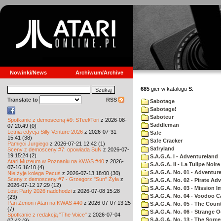
Nowinki/News
Archiwum/Archive
685
gier w katalogu
S
:
Translate to
RSS
Sabotage
Sabotage!
Saboteur
Spotkanie z demosceną #9: STeel/Tori
z 2026-08-
Saddleman
07 20:49 (0)
Letnia edycja Silly Venture 2026
z 2026-07-31
Safe
15:41 (38)
Safe Cracker
Pamięci Jurgiego
z 2026-07-21 12:42 (1)
Safryland
Sceny z demosceny #7: opowiada SuN
z 2026-07-
19 15:24 (2)
S.A.G.A. I - Adventureland
Atari Muzeum w Poznaniu na KWAS #40
z 2026-
S.A.G.A. II - La Tulipe Noire
07-16 16:10 (4)
S.A.G.A. No. 01 - Adventur
Nie żyje kolega Pecuś
z 2026-07-13 18:00 (30)
Sceny z demosceny #7 - Grzegorz "Sun" Żyła
z
S.A.G.A. No. 02 - Pirate Ad
2026-07-12 17:29 (12)
S.A.G.A. No. 03 - Mission I
Lost Party 2026 nadchodzi
z 2026-07-08 15:28
S.A.G.A. No. 04 - Voodoo C
(23)
Pan Zenon i Atari na KWAS #40
z 2026-07-07 13:25
S.A.G.A. No. 05 - The Coun
(7)
S.A.G.A. No. 06 - Strange 
Spotkanie z redakcją "The Voice"
z 2026-07-04
S.A.G.A. No. 13 - The Sorce
07:42 (9)