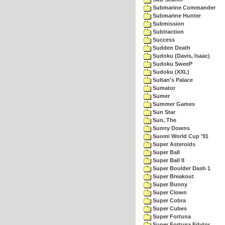
Submarine Commander
Submarine Hunter
Submission
Subtraction
Success
Sudden Death
Sudoku (Davis, Isaac)
Sudoku SweeP
Sudoku (XXL)
Sultan's Palace
Sumator
Sumer
Summer Games
Sun Star
Sun, The
Sunny Downs
Suomi World Cup '91
Super Asteroids
Super Ball
Super Ball II
Super Boulder Dash 1
Super Breakout
Super Bunny
Super Clown
Super Cobra
Super Cubes
Super Fortuna
Super Fortuna Edytor