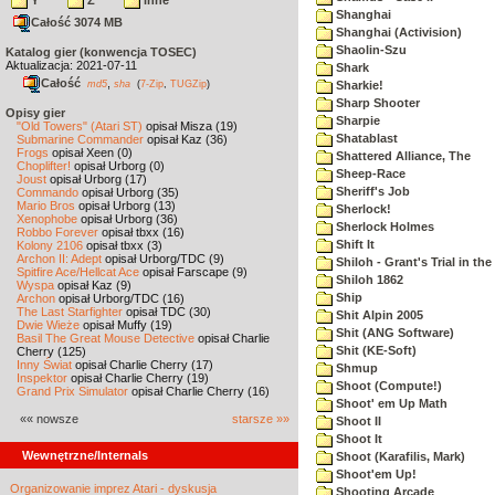
Y
Z
inne
Shanghai
Całość 3074 MB
Shanghai (Activision)
Shaolin-Szu
Katalog gier (konwencja TOSEC)
Aktualizacja: 2021-07-11
Shark
Całość
,
md5
sha
(
7-Zip
,
TUGZip
)
Sharkie!
Sharp Shooter
Opisy gier
Sharpie
"Old Towers" (Atari ST)
opisał Misza (19)
Shatablast
Submarine Commander
opisał Kaz (36)
Frogs
opisał Xeen (0)
Shattered Alliance, The
Choplifter!
opisał Urborg (0)
Sheep-Race
Joust
opisał Urborg (17)
Sheriff's Job
Commando
opisał Urborg (35)
Mario Bros
opisał Urborg (13)
Sherlock!
Xenophobe
opisał Urborg (36)
Sherlock Holmes
Robbo Forever
opisał tbxx (16)
Shift It
Kolony 2106
opisał tbxx (3)
Archon II: Adept
opisał Urborg/TDC (9)
Shiloh - Grant's Trial in th
Spitfire Ace/Hellcat Ace
opisał Farscape (9)
Shiloh 1862
Wyspa
opisał Kaz (9)
Ship
Archon
opisał Urborg/TDC (16)
The Last Starfighter
opisał TDC (30)
Shit Alpin 2005
Dwie Wieże
opisał Muffy (19)
Shit (ANG Software)
Basil The Great Mouse Detective
opisał Charlie
Shit (KE-Soft)
Cherry (125)
Inny Świat
opisał Charlie Cherry (17)
Shmup
Inspektor
opisał Charlie Cherry (19)
Shoot (Compute!)
Grand Prix Simulator
opisał Charlie Cherry (16)
Shoot' em Up Math
«« nowsze
starsze »»
Shoot II
Shoot It
Wewnętrzne/Internals
Shoot (Karafilis, Mark)
Shoot'em Up!
Organizowanie imprez Atari - dyskusja
Shooting Arcade