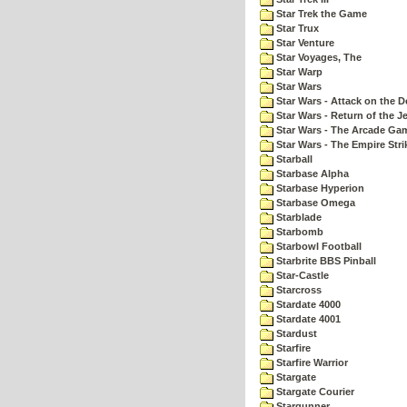
Star Trek the Game
Star Trux
Star Venture
Star Voyages, The
Star Warp
Star Wars
Star Wars - Attack on the D
Star Wars - Return of the Je
Star Wars - The Arcade Ga
Star Wars - The Empire Str
Starball
Starbase Alpha
Starbase Hyperion
Starbase Omega
Starblade
Starbomb
Starbowl Football
Starbrite BBS Pinball
Star-Castle
Starcross
Stardate 4000
Stardate 4001
Stardust
Starfire
Starfire Warrior
Stargate
Stargate Courier
Stargunner