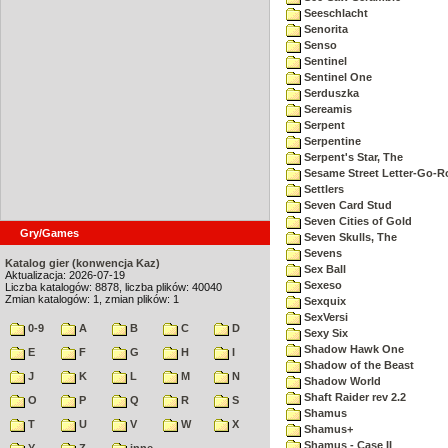
Seeschlacht
Senorita
Senso
Sentinel
Sentinel One
Serduszka
Sereamis
Serpent
Serpentine
Serpent's Star, The
Sesame Street Letter-Go-
Settlers
Seven Card Stud
Seven Cities of Gold
Gry/Games
Seven Skulls, The
Sevens
Katalog gier (konwencja Kaz)
Sex Ball
Aktualizacja: 2026-07-19
Sexeso
Liczba katalogów: 8878, liczba plików: 40040
Zmian katalogów: 1, zmian plików: 1
Sexquix
SexVersi
0-9
A
B
C
D
Sexy Six
Shadow Hawk One
E
F
G
H
I
Shadow of the Beast
J
K
L
M
N
Shadow World
Shaft Raider rev 2.2
O
P
Q
R
S
Shamus
T
U
V
W
X
Shamus+
Shamus - Case II