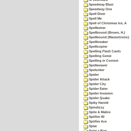
Speedway Blast
Speedway One
Spell Diver
Spell Me
Spell of Christmas Ice, A
Spellbetter
Spellbound (Brown, H.)
Spellbound (Mastertronic)
Spellbreaker
Spellicopter
Spelling Flash Cards
Spelling Genie
Spelling in Context
Spellweaver
Spelunker
Spider
Spider Attack
Spider City
Spider Eater
Spider Invasion
Spider Quake
Spiky Harold
Spindizzy
Spite & Malice
Spitfire 40
Spitfire Ace
Splat
Splat a Brat