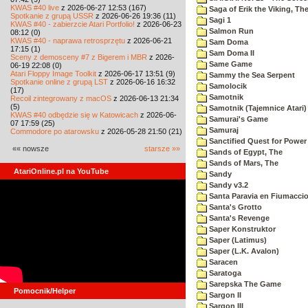
KWAS #40 live
z 2026-06-27 12:53 (167)
Saga of Erik the Viking, Th
Spotkanie z grupą USSR
z 2026-06-26 19:36 (11)
Sagi 1
KWAS #40 - zabierzcie Atari Portfolio!
z 2026-06-23
Salmon Run
08:12 (0)
KWAS #40 - naprawa retrosprzętu
z 2026-06-21
Sam Doma
17:15 (1)
Sam Doma II
Sceny z demosceny #7 z Bigerem i MBR
z 2026-
Same Game
06-19 22:08 (0)
Atari Floppy Image Toolkit
z 2026-06-17 13:51 (9)
Sammy the Sea Serpent
Spotkanie online z grupą LST
z 2026-06-16 16:32
Samolocik
(17)
Samotnik
Recoil zintegrowany z macOS
z 2026-06-13 21:34
(5)
Samotnik (Tajemnice Atari)
KWAS #40 odbędzie się w Katowicach
z 2026-06-
Samurai's Game
07 17:59 (25)
Samuraj
Commodore po atarowsku
z 2026-05-28 21:50 (21)
Sanctified Quest for Power
«« nowsze
starsze »»
Sands of Egypt, The
Sands of Mars, The
AtariOnline.pl na YouTube
Sandy
Sandy v3.2
Santa Paravia en Fiumacci
Santa's Grotto
Santa's Revenge
Saper Konstruktor
Saper (Latimus)
Saper (L.K. Avalon)
Saracen
Saratoga
Sarepska The Game
Pomocnik/Helper
Sargon II
Sargon III