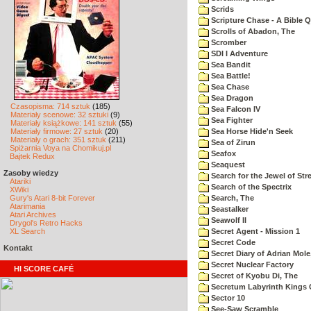
Scrids
Scripture Chase - A Bible Q
Scrolls of Abadon, The
Scromber
SDI I Adventure
Sea Bandit
Sea Battle!
Sea Chase
Sea Dragon
Czasopisma: 714 sztuk
(185)
Sea Falcon IV
Materiały scenowe: 32 sztuki
(9)
Sea Fighter
Materiały książkowe: 141 sztuk
(55)
Materiały firmowe: 27 sztuk
(20)
Sea Horse Hide'n Seek
Materiały o grach: 351 sztuk
(211)
Sea of Zirun
Spiżarnia Voya na Chomikuj.pl
Seafox
Bajtek Redux
Seaquest
Zasoby wiedzy
Search for the Jewel of Str
Atariki
Search of the Spectrix
XWiki
Gury's Atari 8-bit Forever
Search, The
Atarimania
Seastalker
Atari Archives
Seawolf II
Drygol's Retro Hacks
XL Search
Secret Agent - Mission 1
Secret Code
Kontakt
Secret Diary of Adrian Mole
Secret Nuclear Factory
HI SCORE CAFÉ
Secret of Kyobu Di, The
Secretum Labyrinth Kings 
Sector 10
See-Saw Scramble