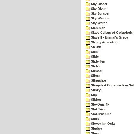
Sky Blazer
Sky Diver!
Sky Scraper
Sky Warrior
Sky Writer
Slammer
Slave Cellars of Golgoloth,
Slave II - Nimral's Grace
Sleazy Adventure
Sleuth
Slice
Slide
Slide Ten
Slider
Slimaci
Slime
Slingshot
Slingshot Construction Set
Slinky!
Slip
Slither
Slo-Quiz 4k
Slot Trivia
Slot-Machine
Slots
Slovenian Quiz
Sludge
Slurp