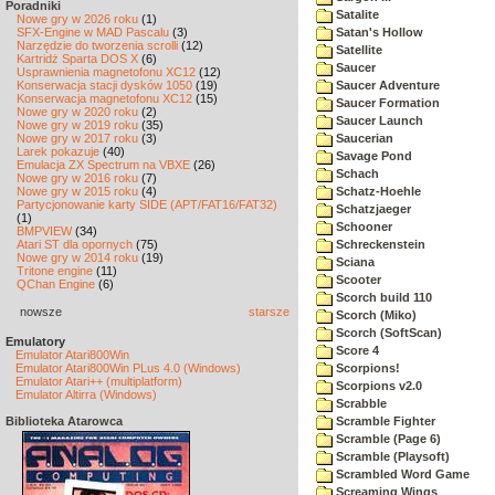
Poradniki
Satalite
Nowe gry w 2026 roku
(1)
SFX-Engine w MAD Pascalu
(3)
Satan's Hollow
Narzędzie do tworzenia scrolli
(12)
Satellite
Kartridż Sparta DOS X
(6)
Saucer
Usprawnienia magnetofonu XC12
(12)
Konserwacja stacji dysków 1050
(19)
Saucer Adventure
Konserwacja magnetofonu XC12
(15)
Saucer Formation
Nowe gry w 2020 roku
(2)
Saucer Launch
Nowe gry w 2019 roku
(35)
Nowe gry w 2017 roku
(3)
Saucerian
Larek pokazuje
(40)
Savage Pond
Emulacja ZX Spectrum na VBXE
(26)
Schach
Nowe gry w 2016 roku
(7)
Nowe gry w 2015 roku
(4)
Schatz-Hoehle
Partycjonowanie karty SIDE (APT/FAT16/FAT32)
Schatzjaeger
(1)
Schooner
BMPVIEW
(34)
Atari ST dla opornych
(75)
Schreckenstein
Nowe gry w 2014 roku
(19)
Sciana
Tritone engine
(11)
Scooter
QChan Engine
(6)
Scorch build 110
nowsze
starsze
Scorch (Miko)
Scorch (SoftScan)
Emulatory
Score 4
Emulator Atari800Win
Emulator Atari800Win PLus 4.0 (Windows)
Scorpions!
Emulator Atari++ (multiplatform)
Scorpions v2.0
Emulator Altirra (Windows)
Scrabble
Biblioteka Atarowca
Scramble Fighter
Scramble (Page 6)
Scramble (Playsoft)
Scrambled Word Game
Screaming Wings