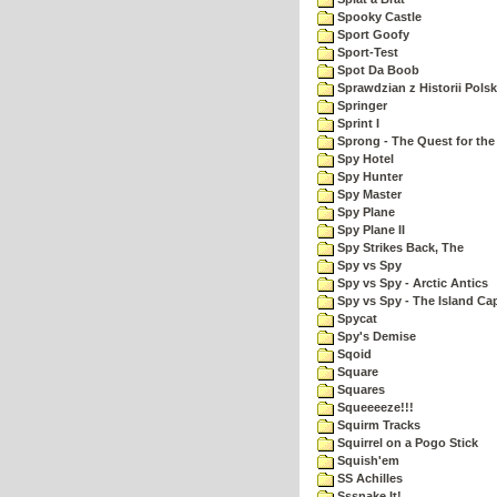
Spooky Castle
Sport Goofy
Sport-Test
Spot Da Boob
Sprawdzian z Historii Polsk
Springer
Sprint I
Sprong - The Quest for the
Spy Hotel
Spy Hunter
Spy Master
Spy Plane
Spy Plane II
Spy Strikes Back, The
Spy vs Spy
Spy vs Spy - Arctic Antics
Spy vs Spy - The Island Ca
Spycat
Spy's Demise
Sqoid
Square
Squares
Squeeeeze!!!
Squirm Tracks
Squirrel on a Pogo Stick
Squish'em
SS Achilles
Sssnake It!