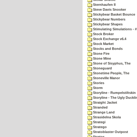
Sternhaufen II
Steve Davis Snooker
Stickybear Basket Bounce
Stickybear Numbers
Stickybear Shapes
Stimulating Simulations - #
Stock Broker
Stock Exchange v6.4
Stock Market
Stocks and Bonds
Stone Fire
Stone Mine
Stone of Sisyphus, The
Stoneguard
Stonetime People, The
Stoneville Manor
Stories
Storm
Storyline - Rumpelstiltskin
Storyline - The Ugly Duckli
Straight Jacket
Stranded
Strange Land
Strasidelna Skola
Strategi
Stratego
Stratoblaster Outpost
Stratos