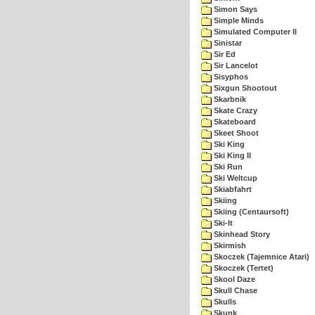
Simon Says
Simple Minds
Simulated Computer II
Sinistar
Sir Ed
Sir Lancelot
Sisyphos
Sixgun Shootout
Skarbnik
Skate Crazy
Skateboard
Skeet Shoot
Ski King
Ski King II
Ski Run
Ski Weltcup
Skiabfahrt
Skiing
Skiing (Centaursoft)
Ski-It
Skinhead Story
Skirmish
Skoczek (Tajemnice Atari)
Skoczek (Tertet)
Skool Daze
Skull Chase
Skulls
Skunk