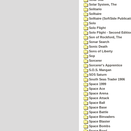
Solar System, The
Solitario
Solltaire
Solltaire (SoftSide Publicat
Solo
Solo Flight
Solo Flight - Second Editio
Son of Rockford, The
Sonar Search
Sonic Death
Sons of Liberty
Sop
Sorcerer
Sorcerer's Apprentice
S.O.S. Mangan
SOS Saturn
South Seas Trader 1906
Space 1999
Space Ace
Space Arena
Space Attack
Space Ball
Space Base
Space Battle
Space Binvaders
Space Blaster
Space Bombs
Space Bowl