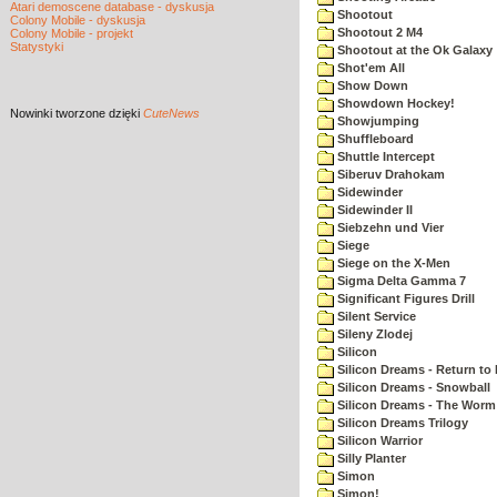
Atari demoscene database - dyskusja
Shootout
Colony Mobile - dyskusja
Shootout 2 M4
Colony Mobile - projekt
Statystyki
Shootout at the Ok Galaxy
Shot'em All
Show Down
Showdown Hockey!
Nowinki
tworzone dzięki
CuteNews
Showjumping
Shuffleboard
Shuttle Intercept
Siberuv Drahokam
Sidewinder
Sidewinder II
Siebzehn und Vier
Siege
Siege on the X-Men
Sigma Delta Gamma 7
Significant Figures Drill
Silent Service
Sileny Zlodej
Silicon
Silicon Dreams - Return to
Silicon Dreams - Snowball
Silicon Dreams - The Worm 
Silicon Dreams Trilogy
Silicon Warrior
Silly Planter
Simon
Simon!