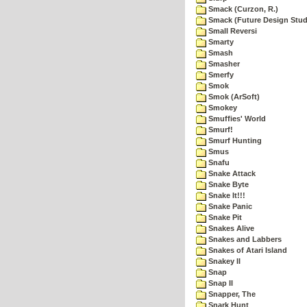
Smack (Curzon, R.)
Smack (Future Design Stud
Small Reversi
Smarty
Smash
Smasher
Smerfy
Smok
Smok (ArSoft)
Smokey
Smuffies' World
Smurf!
Smurf Hunting
Smus
Snafu
Snake Attack
Snake Byte
Snake It!!!
Snake Panic
Snake Pit
Snakes Alive
Snakes and Labbers
Snakes of Atari Island
Snakey II
Snap
Snap II
Snapper, The
Snark Hunt