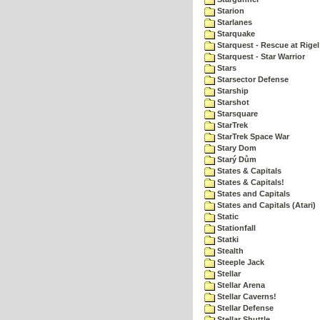
Starion
Starlanes
Starquake
Starquest - Rescue at Rigel
Starquest - Star Warrior
Stars
Starsector Defense
Starship
Starshot
Starsquare
StarTrek
StarTrek Space War
Stary Dom
Starý Dům
States & Capitals
States & Capitals!
States and Capitals
States and Capitals (Atari)
Static
Stationfall
Statki
Stealth
Steeple Jack
Stellar
Stellar Arena
Stellar Caverns!
Stellar Defense
Stellar Shuttle