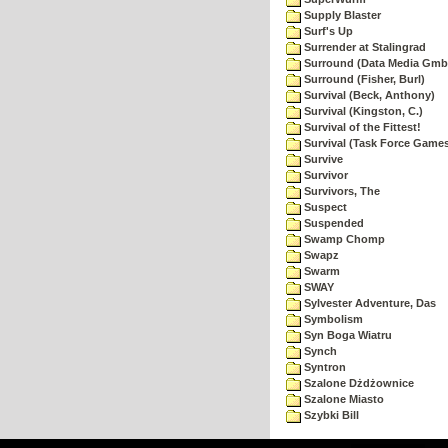
Supply Blaster
Surf's Up
Surrender at Stalingrad
Surround (Data Media Gmb
Surround (Fisher, Burl)
Survival (Beck, Anthony)
Survival (Kingston, C.)
Survival of the Fittest!
Survival (Task Force Game
Survive
Survivor
Survivors, The
Suspect
Suspended
Swamp Chomp
Swapz
Swarm
SWAY
Sylvester Adventure, Das
Symbolism
Syn Boga Wiatru
Synch
Syntron
Szalone Dżdżownice
Szalone Miasto
Szybki Bill