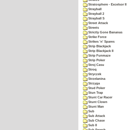
Stratosphere - Excelsor II
Strayball
Strayball 2
Strayball S
Street Attack
Streets
Strictly Gone Bananas
Strike Force
Strikes 'n' Spares
Strip Blackjack
Strip Blackjack II
Strip Funmaze
Strip Poker
Stroj Casu
Stroq
Stryczek
Strzelanina
Strzyga
Stud Poker
Stun Trap
Stunt Car Racer
Stunt Clown
Stunt Man
Sub
Sub Attack
Sub Chase
Sub II
Sub Search