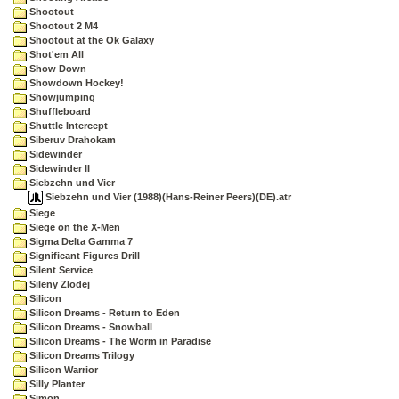
Shootout
Shootout 2 M4
Shootout at the Ok Galaxy
Shot'em All
Show Down
Showdown Hockey!
Showjumping
Shuffleboard
Shuttle Intercept
Siberuv Drahokam
Sidewinder
Sidewinder II
Siebzehn und Vier
Siebzehn und Vier (1988)(Hans-Reiner Peers)(DE).atr
Siege
Siege on the X-Men
Sigma Delta Gamma 7
Significant Figures Drill
Silent Service
Sileny Zlodej
Silicon
Silicon Dreams - Return to Eden
Silicon Dreams - Snowball
Silicon Dreams - The Worm in Paradise
Silicon Dreams Trilogy
Silicon Warrior
Silly Planter
Simon