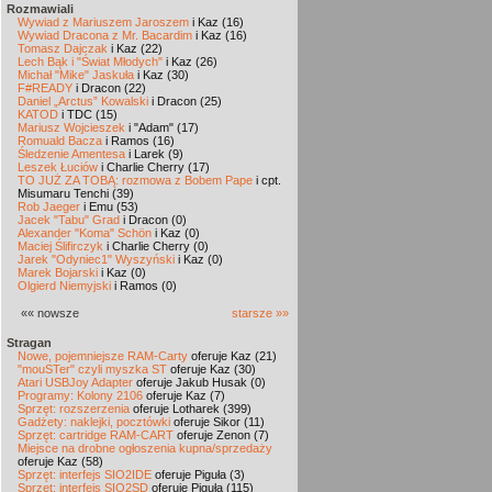
Rozmawiali
Wywiad z Mariuszem Jaroszem
i Kaz (16)
Wywiad Dracona z Mr. Bacardim
i Kaz (16)
Tomasz Dajczak
i Kaz (22)
Lech Bąk i "Świat Młodych"
i Kaz (26)
Michał "Mike" Jaskuła
i Kaz (30)
F#READY
i Dracon (22)
Daniel „Arctus” Kowalski
i Dracon (25)
KATOD
i TDC (15)
Mariusz Wojcieszek
i "Adam" (17)
Romuald Bacza
i Ramos (16)
Śledzenie Amentesa
i Larek (9)
Leszek Łuciów
i Charlie Cherry (17)
TO JUŻ ZA TOBĄ: rozmowa z Bobem Pape
i cpt.
Misumaru Tenchi (39)
Rob Jaeger
i Emu (53)
Jacek "Tabu" Grad
i Dracon (0)
Alexander "Koma" Schön
i Kaz (0)
Maciej Ślifirczyk
i Charlie Cherry (0)
Jarek "Odyniec1" Wyszyński
i Kaz (0)
Marek Bojarski
i Kaz (0)
Olgierd Niemyjski
i Ramos (0)
«« nowsze
starsze »»
Stragan
Nowe, pojemniejsze RAM-Carty
oferuje Kaz (21)
"mouSTer" czyli myszka ST
oferuje Kaz (30)
Atari USBJoy Adapter
oferuje Jakub Husak (0)
Programy: Kolony 2106
oferuje Kaz (7)
Sprzęt: rozszerzenia
oferuje Lotharek (399)
Gadżety: naklejki, pocztówki
oferuje Sikor (11)
Sprzęt: cartridge RAM-CART
oferuje Zenon (7)
Miejsce na drobne ogłoszenia kupna/sprzedaży
oferuje Kaz (58)
Sprzęt: interfejs SIO2IDE
oferuje Piguła (3)
Sprzęt: interfejs SIO2SD
oferuje Piguła (115)