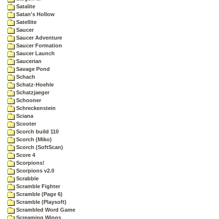
Satalite
Satan's Hollow
Satellite
Saucer
Saucer Adventure
Saucer Formation
Saucer Launch
Saucerian
Savage Pond
Schach
Schatz-Hoehle
Schatzjaeger
Schooner
Schreckenstein
Sciana
Scooter
Scorch build 110
Scorch (Miko)
Scorch (SoftScan)
Score 4
Scorpions!
Scorpions v2.0
Scrabble
Scramble Fighter
Scramble (Page 6)
Scramble (Playsoft)
Scrambled Word Game
Screaming Wings