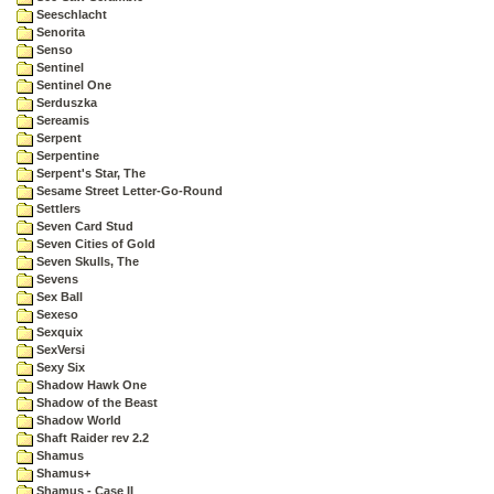
Seeschlacht
Senorita
Senso
Sentinel
Sentinel One
Serduszka
Sereamis
Serpent
Serpentine
Serpent's Star, The
Sesame Street Letter-Go-Round
Settlers
Seven Card Stud
Seven Cities of Gold
Seven Skulls, The
Sevens
Sex Ball
Sexeso
Sexquix
SexVersi
Sexy Six
Shadow Hawk One
Shadow of the Beast
Shadow World
Shaft Raider rev 2.2
Shamus
Shamus+
Shamus - Case II