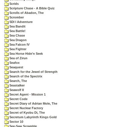
Scrids
Scripture Chase - A Bible Quiz
Scrolls of Abadon, The
Scromber
SDI I Adventure
Sea Bandit
Sea Battle!
Sea Chase
Sea Dragon
Sea Falcon IV
Sea Fighter
Sea Horse Hide'n Seek
Sea of Zirun
Seafox
Seaquest
Search for the Jewel of Strength
Search of the Spectrix
Search, The
Seastalker
Seawolf II
Secret Agent - Mission 1
Secret Code
Secret Diary of Adrian Mole, The
Secret Nuclear Factory
Secret of Kyobu Di, The
Secretum Labyrinth Kings Gold
Sector 10
See-Saw Scramble