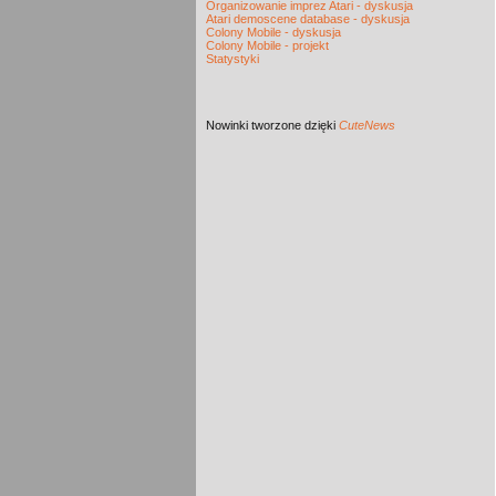
Organizowanie imprez Atari - dyskusja
Atari demoscene database - dyskusja
Colony Mobile - dyskusja
Colony Mobile - projekt
Statystyki
Nowinki
tworzone dzięki
CuteNews