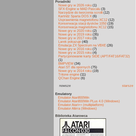
Poradniki
Nowe gry w 2026 roku
(1)
SFX-Engine w MAD Pascalu
(3)
Narzędzie do tworzenia scrolli
(12)
Kartridż Sparta DOS X
(6)
Usprawnienia magnetofonu XC12
(12)
Konserwacja stacji dysków 1050
(19)
Konserwacja magnetofonu XC12
(15)
Nowe gry w 2020 roku
(2)
Nowe gry w 2019 roku
(35)
Nowe gry w 2017 roku
(3)
Larek pokazuje
(40)
Emulacja ZX Spectrum na VBXE
(26)
Nowe gry w 2016 roku
(7)
Nowe gry w 2015 roku
(4)
Partycjonowanie karty SIDE (APT/FAT16/FAT32)
(1)
BMPVIEW
(34)
Atari ST dla opornych
(75)
Nowe gry w 2014 roku
(19)
Tritone engine
(11)
QChan Engine
(6)
nowsze
starsze
Emulatory
Emulator Atari800Win
Emulator Atari800Win PLus 4.0 (Windows)
Emulator Atari++ (multiplatform)
Emulator Altirra (Windows)
Biblioteka Atarowca