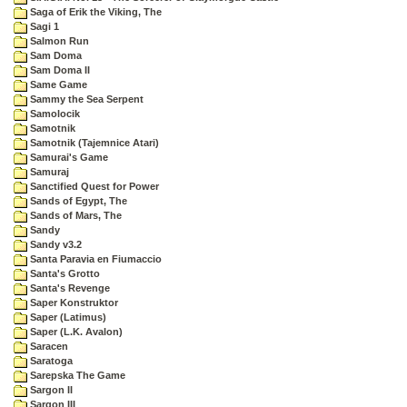
Saga of Erik the Viking, The
Sagi 1
Salmon Run
Sam Doma
Sam Doma II
Same Game
Sammy the Sea Serpent
Samolocik
Samotnik
Samotnik (Tajemnice Atari)
Samurai's Game
Samuraj
Sanctified Quest for Power
Sands of Egypt, The
Sands of Mars, The
Sandy
Sandy v3.2
Santa Paravia en Fiumaccio
Santa's Grotto
Santa's Revenge
Saper Konstruktor
Saper (Latimus)
Saper (L.K. Avalon)
Saracen
Saratoga
Sarepska The Game
Sargon II
Sargon III