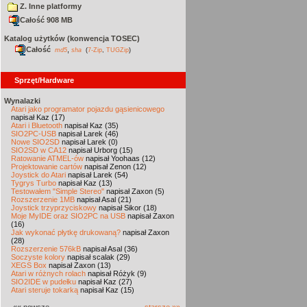
Z. Inne platformy
Całość 908 MB
Katalog użytków (konwencja TOSEC)
Całość
,
md5
sha
(
7-Zip
,
TUGZip
)
Sprzęt/Hardware
Wynalazki
Atari jako programator pojazdu gąsienicowego
napisał Kaz (17)
Atari i Bluetooth
napisał Kaz (35)
SIO2PC-USB
napisał Larek (46)
Nowe SIO2SD
napisał Larek (0)
SIO2SD w CA12
napisał Urborg (15)
Ratowanie ATMEL-ów
napisał Yoohaas (12)
Projektowanie cartów
napisał Zenon (12)
Joystick do Atari
napisał Larek (54)
Tygrys Turbo
napisał Kaz (13)
Testowałem "Simple Stereo"
napisał Zaxon (5)
Rozszerzenie 1MB
napisał Asal (21)
Joystick trzyprzyciskowy
napisał Sikor (18)
Moje MyIDE oraz SIO2PC na USB
napisał Zaxon
(16)
Jak wykonać płytkę drukowaną?
napisał Zaxon
(28)
Rozszerzenie 576kB
napisał Asal (36)
Soczyste kolory
napisał scalak (29)
XEGS Box
napisał Zaxon (13)
Atari w różnych rolach
napisał Różyk (9)
SIO2IDE w pudełku
napisał Kaz (27)
Atari steruje tokarką
napisał Kaz (15)