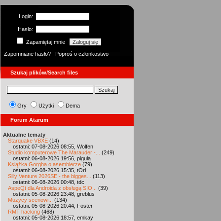
Login:
Hasło:
Zapamiętaj mnie
Zapomniane hasło?
Poproś o członkostwo
Szukaj plików/Search files
Gry
Użytki
Dema
Forum Atarum
Aktualne tematy
Starquake VBXE
(14)
ostatni: 07-08-2026 08:55, Wolfen
Studio komputerowe The Marauder -...
(249)
ostatni: 06-08-2026 19:56, pigula
Książka Gorgha o asemblerze
(79)
ostatni: 06-08-2026 15:35, tOri
Silly Venture 2026SE - the bigges...
(113)
ostatni: 06-08-2026 00:48, tdc
AspeQt dla Androida z obsługą SIO...
(39)
ostatni: 05-08-2026 23:48, greblus
Muzycy scenowi...
(134)
ostatni: 05-08-2026 20:44, Foster
RMT hacking
(468)
ostatni: 05-08-2026 18:57, emkay