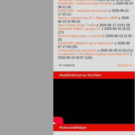
KWAS #40 - zabierzcie Atari Portfolio!
z 2026-06-23
08:12 (0)
KWAS #40 - naprawa retrosprzętu
z 2026-06-21
17:15 (1)
Sceny z demosceny #7 z Bigerem i MBR
z 2026-
06-19 22:08 (0)
Atari Floppy Image Toolkit
z 2026-06-17 13:51 (9)
Spotkanie online z grupą LST
z 2026-06-16 16:32
(17)
Recoil zintegrowany z macOS
z 2026-06-13 21:34
(5)
KWAS #40 odbędzie się w Katowicach
z 2026-06-
07 17:59 (25)
Commodore po atarowsku
z 2026-05-28 21:50 (21)
Urządzenie z rekordowo szybką transmisją SIO!
z
2026-05-24 20:57 (116)
«« nowsze
starsze »»
AtariOnline.pl na YouTube
Pomocnik/Helper