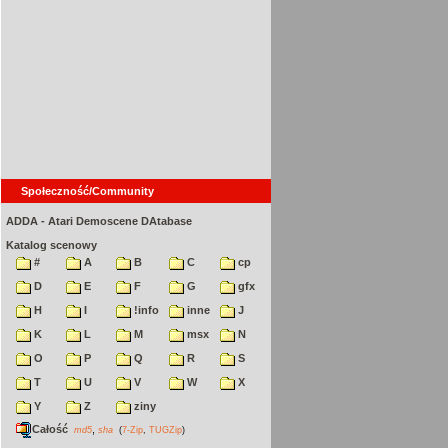
Społeczność/Community
ADDA - Atari Demoscene DAtabase
Katalog scenowy
#
A
B
C
cp
D
E
F
G
gfx
H
I
!info
inne
J
K
L
M
msx
N
O
P
Q
R
S
T
U
V
W
X
Y
Z
ziny
Całość
,
md5
sha
(
7-Zip
,
TUGZip
)