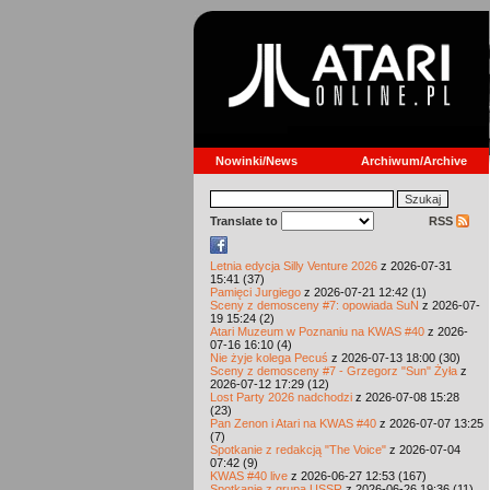
Nowinki/News
Archiwum/Archive
Translate to
RSS
Letnia edycja Silly Venture 2026
z 2026-07-31
15:41 (37)
Pamięci Jurgiego
z 2026-07-21 12:42 (1)
Sceny z demosceny #7: opowiada SuN
z 2026-07-
19 15:24 (2)
Atari Muzeum w Poznaniu na KWAS #40
z 2026-
07-16 16:10 (4)
Nie żyje kolega Pecuś
z 2026-07-13 18:00 (30)
Sceny z demosceny #7 - Grzegorz "Sun" Żyła
z
2026-07-12 17:29 (12)
Lost Party 2026 nadchodzi
z 2026-07-08 15:28
(23)
Pan Zenon i Atari na KWAS #40
z 2026-07-07 13:25
(7)
Spotkanie z redakcją "The Voice"
z 2026-07-04
07:42 (9)
KWAS #40 live
z 2026-06-27 12:53 (167)
Spotkanie z grupą USSR
z 2026-06-26 19:36 (11)