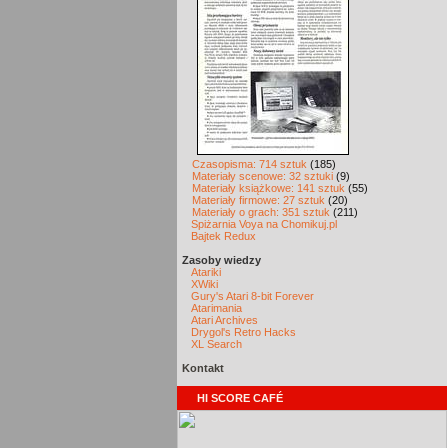
Czasopisma: 714 sztuk
(185)
Materiały scenowe: 32 sztuki
(9)
Materiały książkowe: 141 sztuk
(55)
Materiały firmowe: 27 sztuk
(20)
Materiały o grach: 351 sztuk
(211)
Spiżarnia Voya na Chomikuj.pl
Bajtek Redux
Zasoby wiedzy
Atariki
XWiki
Gury's Atari 8-bit Forever
Atarimania
Atari Archives
Drygol's Retro Hacks
XL Search
Kontakt
HI SCORE CAFÉ