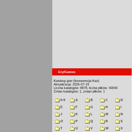
Gry/Games
Katalog gier (konwencja Kaz)
Aktualizacja: 2026-07-19
Liczba katalogów: 8878, liczba plików: 40040
Zmian katalogów: 1, zmian plików: 1
0-9
A
B
C
D
E
F
G
H
I
J
K
L
M
N
O
P
Q
R
S
T
U
V
W
X