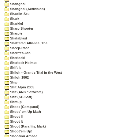
Shanghai
Shanghai (Activision)
Shaolin-Szu
Shark
Sharkie!
Sharp Shooter
Sharpie
Shatablast
Shattered Alliance, The
Sheep-Race
Sheriff's Job
Sherlock!
Sherlock Holmes
Shift It
Shiloh - Grant's Trial in the West
Shiloh 1862
Ship
Shit Alpin 2005
Shit (ANG Software)
Shit (KE-Soft)
Shmup
Shoot (Compute!)
Shoot' em Up Math
Shoot II
Shoot It
Shoot (Karafilis, Mark)
Shoot'em Up!
Shooting Arcade