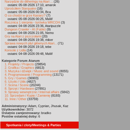
Narzędzie do ditheringu na Atari ...
(26)
ostatni: 05-08-2026 17:10, amarok
Uprościłem Starquake
(16)
ostatni: 05-08-2026 00:34, Bca
O co chodzi w grze Kasiarz?
(7)
ostatni: 05-08-2026 00:25, MaW
Rocznica 1 sierpnia - turówka WRCOH
(3)
ostatni: 04-08-2026 23:36, Ataripuzzle
Dungeon Crawler - AI (Fable)
(9)
ostatni: 04-08-2026 21:05, Nemo
Gry na Atari z pszczołami
(20)
ostatni: 04-08-2026 19:38, miker
Sprawa nowych płyt głównych Atari...
(71)
ostatni: 04-08-2026 19:18, tebe
Konsole z Lidla
(14)
ostatni: 04-08-2026 09:48, MaW
Kategorie Forum Atarum
1. Projekty / Projects
(29854)
2. Grafika / Graphics
(6813)
3. Muzyka i dźwięk / Music and sound
(8055)
4. Programowanie / Programming
(13171)
5. Gry / Games
(36903)
6. Użytki / Utils
(4827)
7. Scena / Scene
(20244)
8. Sprzęt / Hardware
(27891)
9. Sprawy wewnętrzne / Internal affairs
(5842)
10. Sprzedam / Kupię / Zamienię
(8193)
11. Inne / Other
(33759)
Administratorzy:
Adam, Cyprian, Jhusak, Kaz
Użytkowników:
3072
Ostatnio zarejestrowany:
bradko
Postów ostatniej doby:
6
Spotkania i zloty/Meetings & Parties