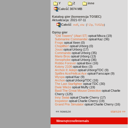
Y
Z
inne
Całość 3074 MB
Katalog gier (konwencja TOSEC)
Aktualizacja: 2021-07-11
Całość
,
md5
sha
(
7-Zip
,
TUGZip
)
Opisy gier
"Old Towers" (Atari ST)
opisał Misza (19)
Submarine Commander
opisał Kaz (36)
Frogs
opisał Xeen (0)
Choplifter!
opisał Urborg (0)
Joust
opisał Urborg (17)
Commando
opisał Urborg (35)
Mario Bros
opisał Urborg (13)
Xenophobe
opisał Urborg (36)
Robbo Forever
opisał tbxx (16)
Kolony 2106
opisał tbxx (3)
Archon II: Adept
opisał Urborg/TDC (9)
Spitfire Ace/Hellcat Ace
opisał Farscape (9)
Wyspa
opisał Kaz (9)
Archon
opisał Urborg/TDC (16)
The Last Starfighter
opisał TDC (30)
Dwie Wieże
opisał Muffy (19)
Basil The Great Mouse Detective
opisał Charlie
Cherry (125)
Inny Świat
opisał Charlie Cherry (17)
Inspektor
opisał Charlie Cherry (19)
Grand Prix Simulator
opisał Charlie Cherry (16)
«« nowsze
starsze »»
Wewnętrzne/Internals