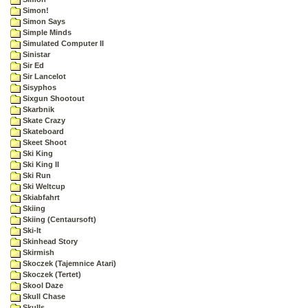
Simon!
Simon Says
Simple Minds
Simulated Computer II
Sinistar
Sir Ed
Sir Lancelot
Sisyphos
Sixgun Shootout
Skarbnik
Skate Crazy
Skateboard
Skeet Shoot
Ski King
Ski King II
Ski Run
Ski Weltcup
Skiabfahrt
Skiing
Skiing (Centaursoft)
Ski-It
Skinhead Story
Skirmish
Skoczek (Tajemnice Atari)
Skoczek (Tertet)
Skool Daze
Skull Chase
Skulls