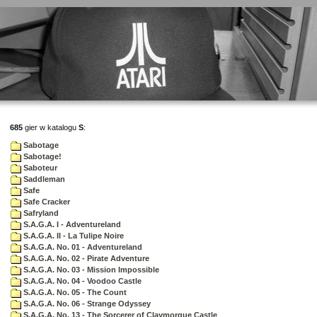
685
gier w katalogu
S
:
Sabotage
Sabotage!
Saboteur
Saddleman
Safe
Safe Cracker
Safryland
S.A.G.A. I - Adventureland
S.A.G.A. II - La Tulipe Noire
S.A.G.A. No. 01 - Adventureland
S.A.G.A. No. 02 - Pirate Adventure
S.A.G.A. No. 03 - Mission Impossible
S.A.G.A. No. 04 - Voodoo Castle
S.A.G.A. No. 05 - The Count
S.A.G.A. No. 06 - Strange Odyssey
S.A.G.A. No. 13 - The Sorcerer of Claymorgue Castle