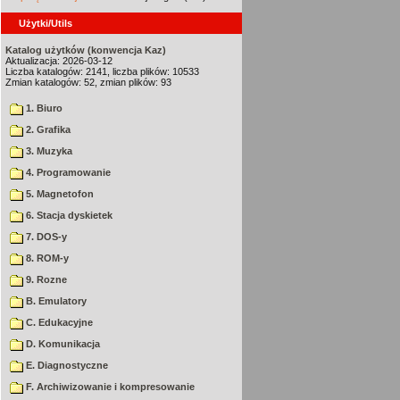
Użytki/Utils
Katalog użytków (konwencja Kaz)
Aktualizacja: 2026-03-12
Liczba katalogów: 2141, liczba plików: 10533
Zmian katalogów: 52, zmian plików: 93
1. Biuro
2. Grafika
3. Muzyka
4. Programowanie
5. Magnetofon
6. Stacja dyskietek
7. DOS-y
8. ROM-y
9. Rozne
B. Emulatory
C. Edukacyjne
D. Komunikacja
E. Diagnostyczne
F. Archiwizowanie i kompresowanie