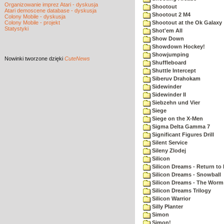
Organizowanie imprez Atari - dyskusja
Shootout
Atari demoscene database - dyskusja
Shootout 2 M4
Colony Mobile - dyskusja
Colony Mobile - projekt
Shootout at the Ok Galaxy
Statystyki
Shot'em All
Show Down
Showdown Hockey!
Showjumping
Nowinki
tworzone dzięki
CuteNews
Shuffleboard
Shuttle Intercept
Siberuv Drahokam
Sidewinder
Sidewinder II
Siebzehn und Vier
Siege
Siege on the X-Men
Sigma Delta Gamma 7
Significant Figures Drill
Silent Service
Sileny Zlodej
Silicon
Silicon Dreams - Return to
Silicon Dreams - Snowball
Silicon Dreams - The Worm 
Silicon Dreams Trilogy
Silicon Warrior
Silly Planter
Simon
Simon!