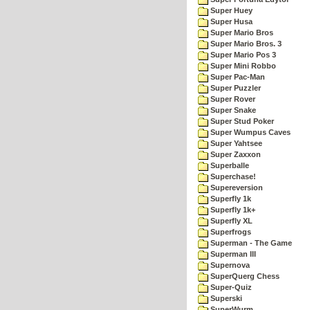
Super Huey
Super Husa
Super Mario Bros
Super Mario Bros. 3
Super Mario Pos 3
Super Mini Robbo
Super Pac-Man
Super Puzzler
Super Rover
Super Snake
Super Stud Poker
Super Wumpus Caves
Super Yahtsee
Super Zaxxon
Superballe
Superchase!
Supereversion
Superfly 1k
Superfly 1k+
Superfly XL
Superfrogs
Superman - The Game
Superman III
Supernova
SuperQuerg Chess
Super-Quiz
Superski
SuperWurm