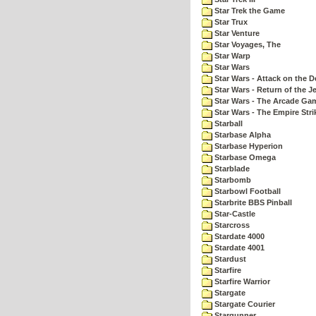
Star Trek the Game
Star Trux
Star Venture
Star Voyages, The
Star Warp
Star Wars
Star Wars - Attack on the D
Star Wars - Return of the Je
Star Wars - The Arcade Ga
Star Wars - The Empire Str
Starball
Starbase Alpha
Starbase Hyperion
Starbase Omega
Starblade
Starbomb
Starbowl Football
Starbrite BBS Pinball
Star-Castle
Starcross
Stardate 4000
Stardate 4001
Stardust
Starfire
Starfire Warrior
Stargate
Stargate Courier
Stargunner