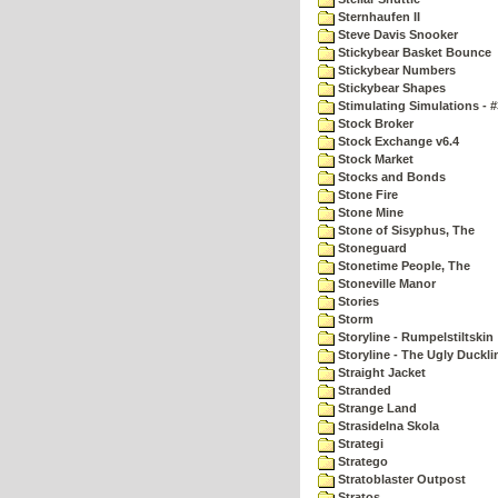
Sternhaufen II
Steve Davis Snooker
Stickybear Basket Bounce
Stickybear Numbers
Stickybear Shapes
Stimulating Simulations - #
Stock Broker
Stock Exchange v6.4
Stock Market
Stocks and Bonds
Stone Fire
Stone Mine
Stone of Sisyphus, The
Stoneguard
Stonetime People, The
Stoneville Manor
Stories
Storm
Storyline - Rumpelstiltskin
Storyline - The Ugly Duckli
Straight Jacket
Stranded
Strange Land
Strasidelna Skola
Strategi
Stratego
Stratoblaster Outpost
Stratos