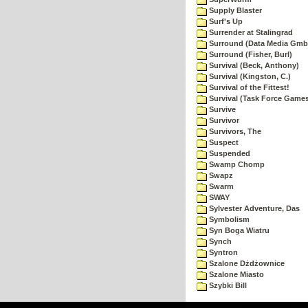
Supply Blaster
Surf's Up
Surrender at Stalingrad
Surround (Data Media Gmb
Surround (Fisher, Burl)
Survival (Beck, Anthony)
Survival (Kingston, C.)
Survival of the Fittest!
Survival (Task Force Game
Survive
Survivor
Survivors, The
Suspect
Suspended
Swamp Chomp
Swapz
Swarm
SWAY
Sylvester Adventure, Das
Symbolism
Syn Boga Wiatru
Synch
Syntron
Szalone Dżdżownice
Szalone Miasto
Szybki Bill