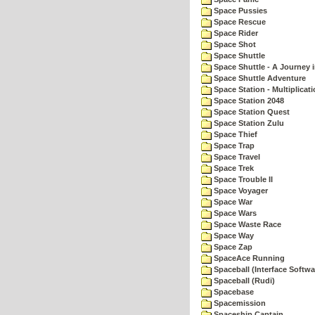
Space Pussies
Space Rescue
Space Rider
Space Shot
Space Shuttle
Space Shuttle - A Journey 
Space Shuttle Adventure
Space Station - Multiplicat
Space Station 2048
Space Station Quest
Space Station Zulu
Space Thief
Space Trap
Space Travel
Space Trek
Space Trouble II
Space Voyager
Space War
Space Wars
Space Waste Race
Space Way
Space Zap
SpaceAce Running
Spaceball (Interface Softwa
Spaceball (Rudi)
Spacebase
Spacemission
Spaceship Captain