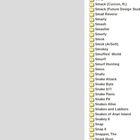
Smack (Curzon, R.)
Smack (Future Design Stud
Small Reversi
Smarty
Smash
Smasher
Smerfy
Smok
Smok (ArSoft)
Smokey
Smuffies' World
Smurf!
Smurf Hunting
Smus
Snafu
Snake Attack
Snake Byte
Snake It!!!
Snake Panic
Snake Pit
Snakes Alive
Snakes and Labbers
Snakes of Atari Island
Snakey II
Snap
Snap II
Snapper, The
Snark Hunt