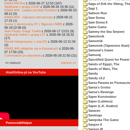
KWAS #40 live
z 2026-06-27 12:53 (167)
Saga of Erik the Viking, Th
Spotkanie z grupą USSR
z 2026-06-26 19:36 (11)
Sagi 1
KWAS #40 - zabierzcie Atari Portfolio!
z 2026-06-23
Salmon Run
08:12 (0)
KWAS #40 - naprawa retrosprzętu
z 2026-06-21
Sam Doma
17:15 (1)
Sam Doma II
Sceny z demosceny #7 z Bigerem i MBR
z 2026-
Same Game
06-19 22:08 (0)
Atari Floppy Image Toolkit
z 2026-06-17 13:51 (9)
Sammy the Sea Serpent
Spotkanie online z grupą LST
z 2026-06-16 16:32
Samolocik
(17)
Samotnik
Recoil zintegrowany z macOS
z 2026-06-13 21:34
(5)
Samotnik (Tajemnice Atari)
KWAS #40 odbędzie się w Katowicach
z 2026-06-
Samurai's Game
07 17:59 (25)
Samuraj
Commodore po atarowsku
z 2026-05-28 21:50 (21)
Sanctified Quest for Power
«« nowsze
starsze »»
Sands of Egypt, The
Sands of Mars, The
AtariOnline.pl na YouTube
Sandy
Sandy v3.2
Santa Paravia en Fiumacci
Santa's Grotto
Santa's Revenge
Saper Konstruktor
Saper (Latimus)
Saper (L.K. Avalon)
Saracen
Saratoga
Sarepska The Game
Pomocnik/Helper
Sargon II
Sargon III