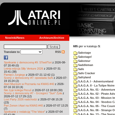
Nowinki/News
Archiwum/Archive
685
gier w katalogu
S
:
Translate to
RSS
Sabotage
Sabotage!
Saboteur
Spotkanie z demosceną #9: STeel/Tori
z 2026-08-
Saddleman
07 20:49 (0)
Letnia edycja Silly Venture 2026
z 2026-07-31
Safe
15:41 (38)
Safe Cracker
Pamięci Jurgiego
z 2026-07-21 12:42 (1)
Safryland
Sceny z demosceny #7: opowiada SuN
z 2026-07-
19 15:24 (2)
S.A.G.A. I - Adventureland
Atari Muzeum w Poznaniu na KWAS #40
z 2026-
S.A.G.A. II - La Tulipe Noire
07-16 16:10 (4)
S.A.G.A. No. 01 - Adventur
Nie żyje kolega Pecuś
z 2026-07-13 18:00 (30)
Sceny z demosceny #7 - Grzegorz "Sun" Żyła
z
S.A.G.A. No. 02 - Pirate Ad
2026-07-12 17:29 (12)
S.A.G.A. No. 03 - Mission I
Lost Party 2026 nadchodzi
z 2026-07-08 15:28
S.A.G.A. No. 04 - Voodoo C
(23)
Pan Zenon i Atari na KWAS #40
z 2026-07-07 13:25
S.A.G.A. No. 05 - The Coun
(7)
S.A.G.A. No. 06 - Strange 
Spotkanie z redakcją "The Voice"
z 2026-07-04
S.A.G.A. No. 13 - The Sorce
07:42 (9)