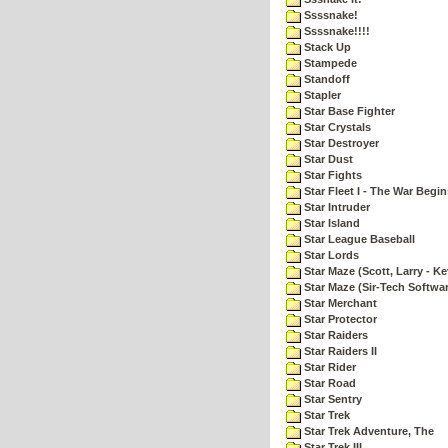
Ssssnake!
Ssssnake!!!!
Stack Up
Stampede
Standoff
Stapler
Star Base Fighter
Star Crystals
Star Destroyer
Star Dust
Star Fights
Star Fleet I - The War Begin
Star Intruder
Star Island
Star League Baseball
Star Lords
Star Maze (Scott, Larry - Ke
Star Maze (Sir-Tech Softwa
Star Merchant
Star Protector
Star Raiders
Star Raiders II
Star Rider
Star Road
Star Sentry
Star Trek
Star Trek Adventure, The
Star Trek III