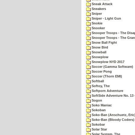
Sneak Attack
Sneakers
Sniper
Sniper - Light Gun
Snokie
Snooker
Snooper Troops - The Disa
Snooper Troops - The Gran
Snow Ball Fight
Snow Bird
Snowball
Snowplow
Snowplow NYD 2017
Soccer (Gamma Software)
Soccer Pong
Soccer (Thorn EMI)
Softball
Softoy, The
Softporn Adventure
SoftSide Adventure No. 13 
Sogon
Soko Maniac
Sokoban
Soko-Ban (Anschuetz, Eric
Soko-Ban (Bloody Coders)
Sokobar
Solar Star
Solar System, The