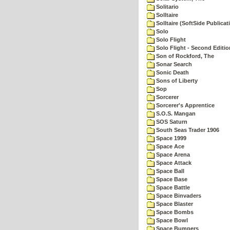
Solitario
Solltaire
Solltaire (SoftSide Publicat
Solo
Solo Flight
Solo Flight - Second Editio
Son of Rockford, The
Sonar Search
Sonic Death
Sons of Liberty
Sop
Sorcerer
Sorcerer's Apprentice
S.O.S. Mangan
SOS Saturn
South Seas Trader 1906
Space 1999
Space Ace
Space Arena
Space Attack
Space Ball
Space Base
Space Battle
Space Binvaders
Space Blaster
Space Bombs
Space Bowl
Space Bumpers