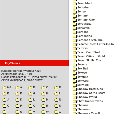
Seeschlacht
Senorita
Senso
Sentinel
Sentinel One
Serduszka
Sereamis
Serpent
Serpentine
Serpent's Star, The
Sesame Street Letter-Go-
Settlers
Seven Card Stud
Seven Cities of Gold
Seven Skulls, The
Gry/Games
Sevens
Sex Ball
Katalog gier (konwencja Kaz)
Sexeso
Aktualizacja: 2026-07-19
Sexquix
Liczba katalogów: 8878, liczba plików: 40040
Zmian katalogów: 1, zmian plików: 1
SexVersi
Sexy Six
0-9
A
B
C
D
Shadow Hawk One
Shadow of the Beast
E
F
G
H
I
Shadow World
J
K
L
M
N
Shaft Raider rev 2.2
Shamus
O
P
Q
R
S
Shamus+
T
U
V
W
X
Shamus - Case II