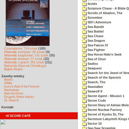
Scrids
Scripture Chase - A Bible Q
Scrolls of Abadon, The
Scromber
SDI I Adventure
Sea Bandit
Sea Battle!
Sea Chase
Sea Dragon
Sea Falcon IV
Czasopisma: 714 sztuk
(185)
Sea Fighter
Materiały scenowe: 32 sztuki
(9)
Sea Horse Hide'n Seek
Materiały książkowe: 141 sztuk
(55)
Materiały firmowe: 27 sztuk
(20)
Sea of Zirun
Materiały o grach: 351 sztuk
(211)
Seafox
Spiżarnia Voya na Chomikuj.pl
Seaquest
Bajtek Redux
Search for the Jewel of Str
Zasoby wiedzy
Search of the Spectrix
Atariki
Search, The
XWiki
Gury's Atari 8-bit Forever
Seastalker
Atarimania
Seawolf II
Atari Archives
Secret Agent - Mission 1
Drygol's Retro Hacks
XL Search
Secret Code
Secret Diary of Adrian Mole
Kontakt
Secret Nuclear Factory
Secret of Kyobu Di, The
HI SCORE CAFÉ
Secretum Labyrinth Kings 
Sector 10
See-Saw Scramble