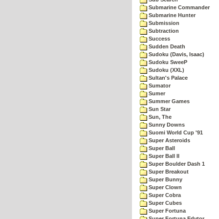
Submarine Commander
Submarine Hunter
Submission
Subtraction
Success
Sudden Death
Sudoku (Davis, Isaac)
Sudoku SweeP
Sudoku (XXL)
Sultan's Palace
Sumator
Sumer
Summer Games
Sun Star
Sun, The
Sunny Downs
Suomi World Cup '91
Super Asteroids
Super Ball
Super Ball II
Super Boulder Dash 1
Super Breakout
Super Bunny
Super Clown
Super Cobra
Super Cubes
Super Fortuna
Super Fortuna Edytor