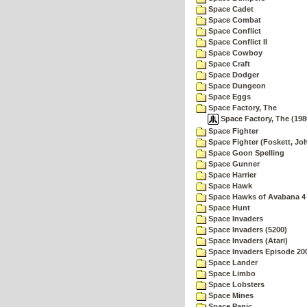
Space Cadet
Space Combat
Space Conflict
Space Conflict II
Space Cowboy
Space Craft
Space Dodger
Space Dungeon
Space Eggs
Space Factory, The
Space Factory, The (198
Space Fighter
Space Fighter (Foskett, Jo
Space Goon Spelling
Space Gunner
Space Harrier
Space Hawk
Space Hawks of Avabana 4
Space Hunt
Space Invaders
Space Invaders (5200)
Space Invaders (Atari)
Space Invaders Episode 20
Space Lander
Space Limbo
Space Lobsters
Space Mines
Space Panic