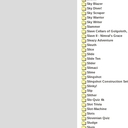
Sky Blazer
Sky Diver!
Sky Scraper
Sky Warrior
Sky Writer
Slammer
Slave Cellars of Golgoloth,
Slave II - Nimral's Grace
Sleazy Adventure
Sleuth
Slice
Slide
Slide Ten
Slider
Slimaci
Slime
Slingshot
Slingshot Construction Set
Slinky!
Slip
Slither
Slo-Quiz 4k
Slot Trivia
Slot-Machine
Slots
Slovenian Quiz
Sludge
Slurp