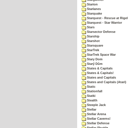
Starion
Starlanes
Starquake
Starquest - Rescue at Rigel
Starquest - Star Warrior
Stars
Starsector Defense
Starship
Starshot
Starsquare
StarTrek
StarTrek Space War
Stary Dom
Starý Dům
States & Capitals
States & Capitals!
States and Capitals
States and Capitals (Atari)
Static
Stationfall
Statki
Stealth
Steeple Jack
Stellar
Stellar Arena
Stellar Caverns!
Stellar Defense
Stellar Shuttle