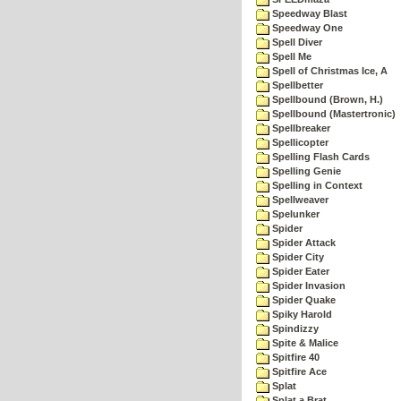
Speedway Blast
Speedway One
Spell Diver
Spell Me
Spell of Christmas Ice, A
Spellbetter
Spellbound (Brown, H.)
Spellbound (Mastertronic)
Spellbreaker
Spellicopter
Spelling Flash Cards
Spelling Genie
Spelling in Context
Spellweaver
Spelunker
Spider
Spider Attack
Spider City
Spider Eater
Spider Invasion
Spider Quake
Spiky Harold
Spindizzy
Spite & Malice
Spitfire 40
Spitfire Ace
Splat
Splat a Brat