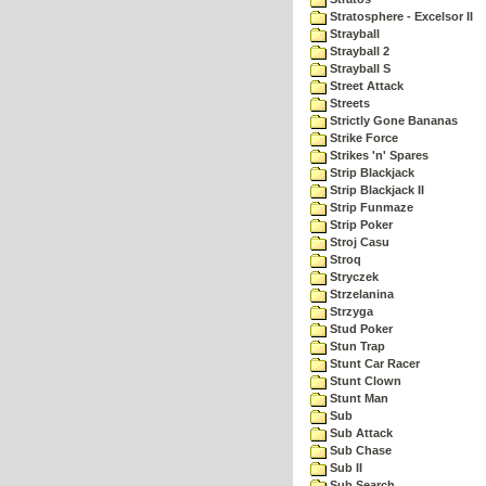
Stratosphere - Excelsor II
Strayball
Strayball 2
Strayball S
Street Attack
Streets
Strictly Gone Bananas
Strike Force
Strikes 'n' Spares
Strip Blackjack
Strip Blackjack II
Strip Funmaze
Strip Poker
Stroj Casu
Stroq
Stryczek
Strzelanina
Strzyga
Stud Poker
Stun Trap
Stunt Car Racer
Stunt Clown
Stunt Man
Sub
Sub Attack
Sub Chase
Sub II
Sub Search