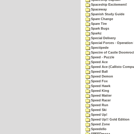
Spaceship Excitement!
Spaceway
Spanish Study Guide
Spare Change
Spare Tire
Spark Bugs
Sparkz
Special Delivery
Special Forces - Operation 
Spectipede
Spectre of Castle Doomroc
Speed - Puzzle
Speed Ace
Speed Ace (Callisto Compu
Speed Ball
Speed Demon
Speed Fox
Speed Hawk
Speed King
Speed Matter
Speed Racer
Speed Run
Speed Ski
Speed Up!
Speed Up!! Gold Edition
Speed Zone
Speedello
SPEEDmaza