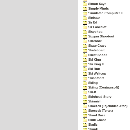
Simon Says
Simple Minds
Simulated Computer II
Sinistar
Sir Ed
Sir Lancelot
Sisyphos
Sixgun Shootout
Skarbnik
Skate Crazy
Skateboard
Skeet Shoot
Ski King
Ski King II
Ski Run
Ski Weltcup
Skiabfahrt
Skiing
Skiing (Centaursoft)
Ski-It
Skinhead Story
Skirmish
Skoczek (Tajemnice Atari)
Skoczek (Tertet)
Skool Daze
Skull Chase
Skulls
Skunk