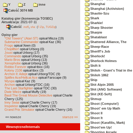
Shanghai
Y
Z
inne
Shanghai (Activision)
Całość 3074 MB
Shaolin-Szu
Shark
Katalog gier (konwencja TOSEC)
Aktualizacja: 2021-07-11
Sharkie!
Całość
,
md5
sha
(
7-Zip
,
TUGZip
)
Sharp Shooter
Sharpie
Opisy gier
Shatablast
"Old Towers" (Atari ST)
opisał Misza (19)
Submarine Commander
opisał Kaz (36)
Shattered Alliance, The
Frogs
opisał Xeen (0)
Sheep-Race
Choplifter!
opisał Urborg (0)
Sheriff's Job
Joust
opisał Urborg (17)
Commando
opisał Urborg (35)
Sherlock!
Mario Bros
opisał Urborg (13)
Sherlock Holmes
Xenophobe
opisał Urborg (36)
Shift It
Robbo Forever
opisał tbxx (16)
Kolony 2106
opisał tbxx (3)
Shiloh - Grant's Trial in th
Archon II: Adept
opisał Urborg/TDC (9)
Shiloh 1862
Spitfire Ace/Hellcat Ace
opisał Farscape (9)
Ship
Wyspa
opisał Kaz (9)
Archon
opisał Urborg/TDC (16)
Shit Alpin 2005
The Last Starfighter
opisał TDC (30)
Shit (ANG Software)
Dwie Wieże
opisał Muffy (19)
Shit (KE-Soft)
Basil The Great Mouse Detective
opisał Charlie
Cherry (125)
Shmup
Inny Świat
opisał Charlie Cherry (17)
Shoot (Compute!)
Inspektor
opisał Charlie Cherry (19)
Shoot' em Up Math
Grand Prix Simulator
opisał Charlie Cherry (16)
Shoot II
«« nowsze
starsze »»
Shoot It
Shoot (Karafilis, Mark)
Wewnętrzne/Internals
Shoot'em Up!
Shooting Arcade