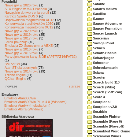
Poradniki
Satalite
Nowe gry w 2026 roku
(1)
SFX-Engine w MAD Pascalu
(3)
Satan's Hollow
Narzędzie do tworzenia scrolli
(12)
Satellite
Kartridż Sparta DOS X
(6)
Saucer
Usprawnienia magnetofonu XC12
(12)
Konserwacja stacji dysków 1050
(19)
Saucer Adventure
Konserwacja magnetofonu XC12
(15)
Saucer Formation
Nowe gry w 2020 roku
(2)
Saucer Launch
Nowe gry w 2019 roku
(35)
Nowe gry w 2017 roku
(3)
Saucerian
Larek pokazuje
(40)
Savage Pond
Emulacja ZX Spectrum na VBXE
(26)
Schach
Nowe gry w 2016 roku
(7)
Nowe gry w 2015 roku
(4)
Schatz-Hoehle
Partycjonowanie karty SIDE (APT/FAT16/FAT32)
Schatzjaeger
(1)
Schooner
BMPVIEW
(34)
Atari ST dla opornych
(75)
Schreckenstein
Nowe gry w 2014 roku
(19)
Sciana
Tritone engine
(11)
Scooter
QChan Engine
(6)
Scorch build 110
nowsze
starsze
Scorch (Miko)
Scorch (SoftScan)
Emulatory
Score 4
Emulator Atari800Win
Emulator Atari800Win PLus 4.0 (Windows)
Scorpions!
Emulator Atari++ (multiplatform)
Scorpions v2.0
Emulator Altirra (Windows)
Scrabble
Biblioteka Atarowca
Scramble Fighter
Scramble (Page 6)
Scramble (Playsoft)
Scrambled Word Game
Screaming Wings