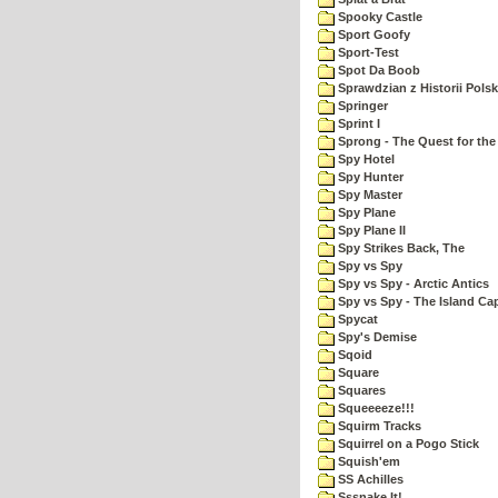
Spooky Castle
Sport Goofy
Sport-Test
Spot Da Boob
Sprawdzian z Historii Polsk
Springer
Sprint I
Sprong - The Quest for the
Spy Hotel
Spy Hunter
Spy Master
Spy Plane
Spy Plane II
Spy Strikes Back, The
Spy vs Spy
Spy vs Spy - Arctic Antics
Spy vs Spy - The Island Ca
Spycat
Spy's Demise
Sqoid
Square
Squares
Squeeeeze!!!
Squirm Tracks
Squirrel on a Pogo Stick
Squish'em
SS Achilles
Sssnake It!