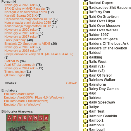
Poradniki
Radical Rupert
Nowe gry w 2026 roku
(1)
Radioactive Shit Happens
SFX-Engine w MAD Pascalu
(3)
Narzędzie do tworzenia scrolli
(12)
Rafferty Run
Kartridż Sparta DOS X
(6)
Raid On Gravitron
Usprawnienia magnetofonu XC12
(12)
Raid Over Libya
Konserwacja stacji dysków 1050
(19)
Raid Over Moscow
Konserwacja magnetofonu XC12
(15)
Nowe gry w 2020 roku
(2)
Raid Over Walsall
Nowe gry w 2019 roku
(35)
Raider 1997
Nowe gry w 2017 roku
(3)
Raiders Of Space
Larek pokazuje
(40)
Emulacja ZX Spectrum na VBXE
(26)
Raiders Of The Lost Ark
Nowe gry w 2016 roku
(7)
Raiders Of The Reebok
Nowe gry w 2015 roku
(4)
Raidus!
Partycjonowanie karty SIDE (APT/FAT16/FAT32)
Railking
(1)
BMPVIEW
(34)
Rails West!
Atari ST dla opornych
(75)
Raim (v1)
Nowe gry w 2014 roku
(19)
Raim (v2)
Tritone engine
(11)
QChan Engine
(6)
Rain Of Terror
Rainbow Walker
nowsze
starsze
Rainstorm
Rainy Day Games
Emulatory
Rajd
Emulator Atari800Win
Emulator Atari800Win PLus 4.0 (Windows)
Rakieta
Emulator Atari++ (multiplatform)
Rally Speedway
Emulator Altirra (Windows)
Rallye
Biblioteka Atarowca
Ram Test
Ramblin Gamblin
Rambo 1
Rambo III
Rambug II