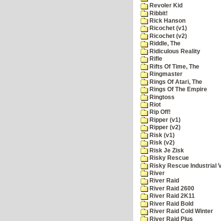
Revoler Kid
Ribbit!
Rick Hanson
Ricochet (v1)
Ricochet (v2)
Riddle, The
Ridiculous Reality
Rifle
Rifts Of Time, The
Ringmaster
Rings Of Atari, The
Rings Of The Empire
Ringtoss
Riot
Rip Off!
Ripper (v1)
Ripper (v2)
Risk (v1)
Risk (v2)
Risk Je Zisk
Risky Rescue
Risky Rescue Industrial 
River
River Raid
River Raid 2600
River Raid 2K11
River Raid Bold
River Raid Cold Winter
River Raid Plus