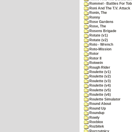
Rommel - Battles For Tob
Roni And The T.V. Attack
Ronin, The
Ronny
Rose Gardens
Rose, The
Rosens Brigade
Rotate (v1)
Rotate (v2)
Roto - Wrench
Roto-Mission
Rotor
Rotor II
Rotwein
Rough Rider
Roulette (v1)
Roulette (v2)
Roulette (v3)
Roulette (v4)
Roulette (v5)
Roulette (v6)
Roulette Simulator
Round About
Round Up
Roundup
Rowly
Roxblox
Rozbitek
Rozrzutnicy