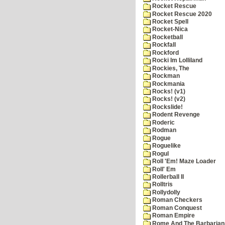
Rocket Rescue
Rocket Rescue 2020
Rocket Spell
Rocket-Nica
Rocketball
Rockfall
Rockford
Rocki Im Lolliland
Rockies, The
Rockman
Rockmania
Rocks! (v1)
Rocks! (v2)
Rockslide!
Rodent Revenge
Roderic
Rodman
Rogue
Roguelike
Rogul
Roll 'Em! Maze Loader
Roll' Em
Rollerball II
Rolltris
Rollydolly
Roman Checkers
Roman Conquest
Roman Empire
Rome And The Barbarian