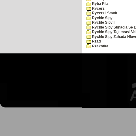
Ryba Pila
Rycerz
Rycerz I Smok
Rychle Sipy
Rychle Sipy I
Rychle Sipy Stinadla Se 
Rychle Sipy Tajemstvi Ve
Rychle Sipy Zahada Hlov
Rzad
Rzekotka