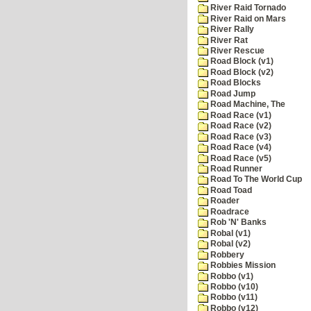
River Raid Tornado
River Raid on Mars
River Rally
River Rat
River Rescue
Road Block (v1)
Road Block (v2)
Road Blocks
Road Jump
Road Machine, The
Road Race (v1)
Road Race (v2)
Road Race (v3)
Road Race (v4)
Road Race (v5)
Road Runner
Road To The World Cup
Road Toad
Roader
Roadrace
Rob 'N' Banks
Robal (v1)
Robal (v2)
Robbery
Robbies Mission
Robbo (v1)
Robbo (v10)
Robbo (v11)
Robbo (v12)