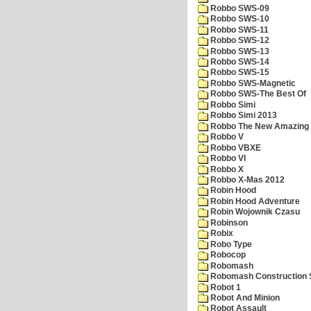
Robbo SWS-09
Robbo SWS-10
Robbo SWS-11
Robbo SWS-12
Robbo SWS-13
Robbo SWS-14
Robbo SWS-15
Robbo SWS-Magnetic
Robbo SWS-The Best Of
Robbo Simi
Robbo Simi 2013
Robbo The New Amazing A
Robbo V
Robbo VBXE
Robbo VI
Robbo X
Robbo X-Mas 2012
Robin Hood
Robin Hood Adventure
Robin Wojownik Czasu
Robinson
Robix
Robo Type
Robocop
Robomash
Robomash Construction 
Robot 1
Robot And Minion
Robot Assault