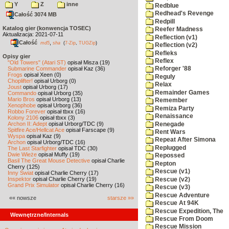
Y
Z
inne
Redblue
Redhead's Revenge
Całość 3074 MB
Redpill
Katalog gier (konwencja TOSEC)
Reefer Madness
Aktualizacja: 2021-07-11
Reflection (v1)
Całość
,
md5
sha
(
7-Zip
,
TUGZip
)
Reflection (v2)
Refleks
Opisy gier
Reflex
"Old Towers" (Atari ST)
opisał Misza (19)
Submarine Commander
opisał Kaz (36)
Reforger '88
Frogs
opisał Xeen (0)
Reguly
Choplifter!
opisał Urborg (0)
Relax
Joust
opisał Urborg (17)
Remainder Games
Commando
opisał Urborg (35)
Mario Bros
opisał Urborg (13)
Remember
Xenophobe
opisał Urborg (36)
Remiza Party
Robbo Forever
opisał tbxx (16)
Renaissance
Kolony 2106
opisał tbxx (3)
Archon II: Adept
opisał Urborg/TDC (9)
Renegade
Spitfire Ace/Hellcat Ace
opisał Farscape (9)
Rent Wars
Wyspa
opisał Kaz (9)
Repeat After Simona
Archon
opisał Urborg/TDC (16)
Replugged
The Last Starfighter
opisał TDC (30)
Dwie Wieże
opisał Muffy (19)
Repossed
Basil The Great Mouse Detective
opisał Charlie
Repton
Cherry (125)
Rescue (v1)
Inny Świat
opisał Charlie Cherry (17)
Inspektor
opisał Charlie Cherry (19)
Rescue (v2)
Grand Prix Simulator
opisał Charlie Cherry (16)
Rescue (v3)
Rescue Adventure
«« nowsze
starsze »»
Rescue At 94K
Rescue Expedition, The
Wewnętrzne/Internals
Rescue From Doom
Rescue Mission