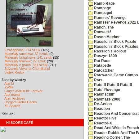
Ramp Rage
Rampage
Rampage!
Ramses' Revenge
Ramses' Revenge 2021 
Ranch, The
Ransack!
Rasen Maeher
Rassilon's Block Puzzle
Rassilon's Block Puzzles
Czasopisma: 714 sztuk
(185)
Rassilon's Rollout
Materiały scenowe: 32 sztuki
(9)
Raszyn 1809
Materiały książkowe: 141 sztuk
(55)
Rat Race
Materiały firmowe: 27 sztuk
(20)
Materiały o grach: 351 sztuk
(211)
Ratapede
Spiżarnia Voya na Chomikuj.pl
Ratcatcher
Bajtek Redux
Ratowanie Game Compo
Zasoby wiedzy
Rats
Atariki
Rats!!! Rats!!! Rats!!!
XWiki
Rats' Revenge
Gury's Atari 8-bit Forever
Raumschiff
Atarimania
Atari Archives
Raymaze 2000
Drygol's Retro Hacks
Re-Action
XL Search
Reaction
Kontakt
Reaction And Concentrati
Reactor Five
HI SCORE CAFÉ
Reactor-X
Read And Write In French
Reader Rabbit And The F
Reading Corner, The