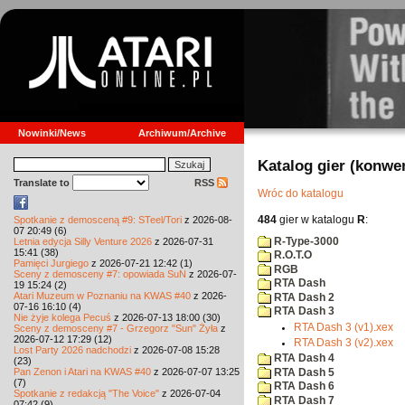
Nowinki/News
Archiwum/Archive
Katalog gier (konwe
Translate to
RSS
Wróc do katalogu
484
gier w katalogu
R
:
Spotkanie z demosceną #9: STeel/Tori
z 2026-08-
07 20:49 (6)
R-Type-3000
Letnia edycja Silly Venture 2026
z 2026-07-31
15:41 (38)
R.O.T.O
Pamięci Jurgiego
z 2026-07-21 12:42 (1)
RGB
Sceny z demosceny #7: opowiada SuN
z 2026-07-
RTA Dash
19 15:24 (2)
Atari Muzeum w Poznaniu na KWAS #40
z 2026-
RTA Dash 2
07-16 16:10 (4)
RTA Dash 3
Nie żyje kolega Pecuś
z 2026-07-13 18:00 (30)
RTA Dash 3 (v1).xex
Sceny z demosceny #7 - Grzegorz "Sun" Żyła
z
2026-07-12 17:29 (12)
RTA Dash 3 (v2).xex
Lost Party 2026 nadchodzi
z 2026-07-08 15:28
RTA Dash 4
(23)
Pan Zenon i Atari na KWAS #40
z 2026-07-07 13:25
RTA Dash 5
(7)
RTA Dash 6
Spotkanie z redakcją "The Voice"
z 2026-07-04
RTA Dash 7
07:42 (9)