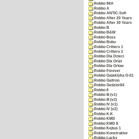
Robbo 98A
Robbo A
Robbo ANTIC-Soft
Robbo After 20 Years
Robbo After 30 Years
Robbo B
Robbo B&W
Robbo Boss
Robbo Bubu
Robbo Critters 1
Robbo Critters 2
Robbo Dla Dzieci
Robbo Dla Orlat
Robbo Dla Orlow
Robbo Forever
Robbo Galaktyka G-01
Robbo Galtron
Robbo Gedzior84
Robbo II
Robbo III (v1)
Robbo III (v2)
Robbo IV (v1)
Robbo IV (v2)
Robbo K.K
Robbo KMD
Robbo KMD II
Robbo Kejtus 1
Robbo Konstruktor
Robbo Lucky