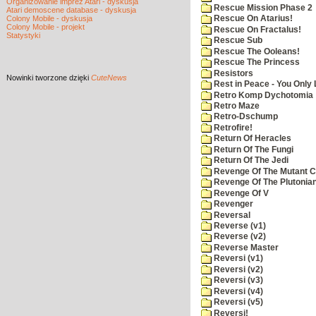
Organizowanie imprez Atari - dyskusja
Rescue Mission Phase 2
Atari demoscene database - dyskusja
Colony Mobile - dyskusja
Rescue On Atarius!
Colony Mobile - projekt
Rescue On Fractalus!
Statystyki
Rescue Sub
Rescue The Ooleans!
Rescue The Princess
Resistors
Nowinki
tworzone dzięki
CuteNews
Rest in Peace - You Only
Retro Komp Dychotomia
Retro Maze
Retro-Dschump
Retrofire!
Return Of Heracles
Return Of The Fungi
Return Of The Jedi
Revenge Of The Mutant 
Revenge Of The Plutonian
Revenge Of V
Revenger
Reversal
Reverse (v1)
Reverse (v2)
Reverse Master
Reversi (v1)
Reversi (v2)
Reversi (v3)
Reversi (v4)
Reversi (v5)
Reversi!