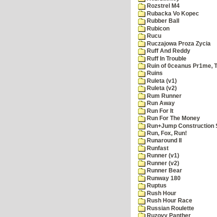
Rozstrel M4
Rubacka Vo Kopec
Rubber Ball
Rubicon
Rucu
Ruczajowa Proza Zycia
Ruff And Reddy
Ruff In Trouble
Ruin of 0ceanus Pr1me, 
Ruins
Ruleta (v1)
Ruleta (v2)
Rum Runner
Run Away
Run For It
Run For The Money
Run+Jump Construction S
Run, Fox, Run!
Runaround II
Runfast
Runner (v1)
Runner (v2)
Runner Bear
Runway 180
Ruptus
Rush Hour
Rush Hour Race
Russian Roulette
Ruzovy Panther