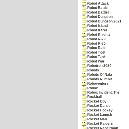
Robot Attack
Robot Battle
Robot Battle!
Robot Dungeon
Robot Dungeon 2021
Robot Island
Robot Karel
Robot Knights
Robot R-29
Robot R-30
Robot Raid
Robot T-58
Robot Tank
Robot War
Robotron 2084
Robots
Robots Of Nala
Robots Rumble
Roboventure
Robox
Robox Incident, The
Rockball
Rocket Boy
Rocket Dance
Rocket Hockey
Rocket Launch
Rocket Man
Rocket Raiders
Rocket Repairman