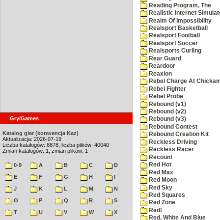
Reading Program, The
Realistic Internet Simulat
Realm Of Impossibility
Realsport Basketball
Realsport Football
Realsport Soccer
Realsports Curling
Rear Guard
Reardoor
Reaxion
Rebel Charge At Chicka
Rebel Fighter
Rebel Probe
Rebound (v1)
Rebound (v2)
Gry/Games
Rebound (v3)
Rebound Contest
Katalog gier (konwencja Kaz)
Rebound Creation Kit
Aktualizacja: 2026-07-19
Reckless Driving
Liczba katalogów: 8878, liczba plików: 40040
Reckless Racer
Zmian katalogów: 1, zmian plików: 1
Recount
Red Hot
0-9
A
B
C
D
Red Max
E
F
G
H
I
Red Moon
Red Sky
J
K
L
M
N
Red Squares
O
P
Q
R
S
Red Zone
Red!
T
U
V
W
X
Red, White And Blue