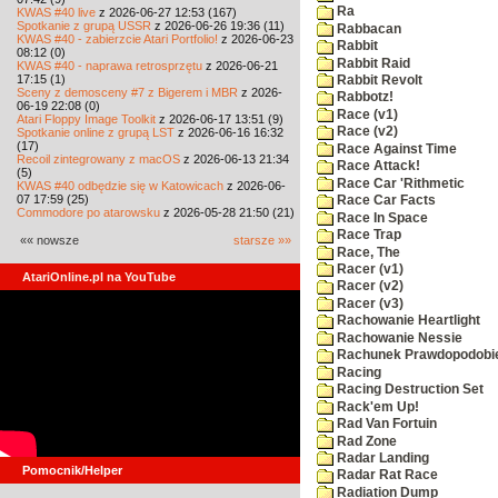
Ra
KWAS #40 live
z 2026-06-27 12:53 (167)
Spotkanie z grupą USSR
z 2026-06-26 19:36 (11)
Rabbacan
KWAS #40 - zabierzcie Atari Portfolio!
z 2026-06-23
Rabbit
08:12 (0)
Rabbit Raid
KWAS #40 - naprawa retrosprzętu
z 2026-06-21
17:15 (1)
Rabbit Revolt
Sceny z demosceny #7 z Bigerem i MBR
z 2026-
Rabbotz!
06-19 22:08 (0)
Race (v1)
Atari Floppy Image Toolkit
z 2026-06-17 13:51 (9)
Race (v2)
Spotkanie online z grupą LST
z 2026-06-16 16:32
(17)
Race Against Time
Recoil zintegrowany z macOS
z 2026-06-13 21:34
Race Attack!
(5)
Race Car 'Rithmetic
KWAS #40 odbędzie się w Katowicach
z 2026-06-
07 17:59 (25)
Race Car Facts
Commodore po atarowsku
z 2026-05-28 21:50 (21)
Race In Space
Race Trap
«« nowsze
starsze »»
Race, The
Racer (v1)
AtariOnline.pl na YouTube
Racer (v2)
Racer (v3)
Rachowanie Heartlight
Rachowanie Nessie
Rachunek Prawdopodobi
Racing
Racing Destruction Set
Rack'em Up!
Rad Van Fortuin
Rad Zone
Radar Landing
Pomocnik/Helper
Radar Rat Race
Radiation Dump