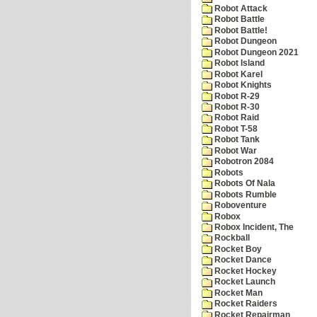
Robot Attack
Robot Battle
Robot Battle!
Robot Dungeon
Robot Dungeon 2021
Robot Island
Robot Karel
Robot Knights
Robot R-29
Robot R-30
Robot Raid
Robot T-58
Robot Tank
Robot War
Robotron 2084
Robots
Robots Of Nala
Robots Rumble
Roboventure
Robox
Robox Incident, The
Rockball
Rocket Boy
Rocket Dance
Rocket Hockey
Rocket Launch
Rocket Man
Rocket Raiders
Rocket Repairman