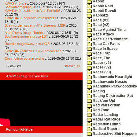
Rabbit
KWAS #40 live
z 2026-06-27 12:53 (167)
Rabbit Raid
Spotkanie z grupą USSR
z 2026-06-26 19:36 (11)
KWAS #40 - zabierzcie Atari Portfolio!
z 2026-06-23
Rabbit Revolt
08:12 (0)
Rabbotz!
KWAS #40 - naprawa retrosprzętu
z 2026-06-21
Race (v1)
17:15 (1)
Race (v2)
Sceny z demosceny #7 z Bigerem i MBR
z 2026-
06-19 22:08 (0)
Race Against Time
Atari Floppy Image Toolkit
z 2026-06-17 13:51 (9)
Race Attack!
Spotkanie online z grupą LST
z 2026-06-16 16:32
Race Car 'Rithmetic
(17)
Recoil zintegrowany z macOS
z 2026-06-13 21:34
Race Car Facts
(5)
Race In Space
KWAS #40 odbędzie się w Katowicach
z 2026-06-
Race Trap
07 17:59 (25)
Race, The
Commodore po atarowsku
z 2026-05-28 21:50 (21)
Racer (v1)
«« nowsze
starsze »»
Racer (v2)
Racer (v3)
AtariOnline.pl na YouTube
Rachowanie Heartlight
Rachowanie Nessie
Rachunek Prawdopodobi
Racing
Racing Destruction Set
Rack'em Up!
Rad Van Fortuin
Rad Zone
Radar Landing
Radar Rat Race
Radiation Dump
Radical Rupert
Pomocnik/Helper
Radioactive Shit Happens