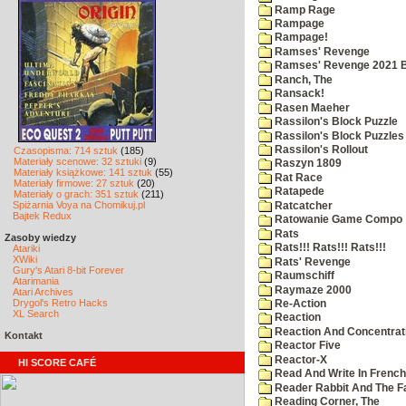
Ramp Rage
Rampage
Rampage!
Ramses' Revenge
Ramses' Revenge 2021 
Ranch, The
Ransack!
Rasen Maeher
Rassilon's Block Puzzle
Rassilon's Block Puzzles
Rassilon's Rollout
Czasopisma: 714 sztuk
(185)
Materiały scenowe: 32 sztuki
(9)
Raszyn 1809
Materiały książkowe: 141 sztuk
(55)
Rat Race
Materiały firmowe: 27 sztuk
(20)
Ratapede
Materiały o grach: 351 sztuk
(211)
Spiżarnia Voya na Chomikuj.pl
Ratcatcher
Bajtek Redux
Ratowanie Game Compo
Rats
Zasoby wiedzy
Rats!!! Rats!!! Rats!!!
Atariki
XWiki
Rats' Revenge
Gury's Atari 8-bit Forever
Raumschiff
Atarimania
Raymaze 2000
Atari Archives
Drygol's Retro Hacks
Re-Action
XL Search
Reaction
Reaction And Concentrati
Kontakt
Reactor Five
Reactor-X
HI SCORE CAFÉ
Read And Write In French
Reader Rabbit And The F
Reading Corner, The