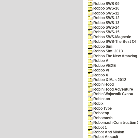
Robbo SWS-09
Robbo SWS-10
Robbo SWS-11
Robbo SWS-12
Robbo SWS-13
Robbo SWS-14
Robbo SWS-15
Robbo SWS-Magnetic
Robbo SWS-The Best Of
Robbo Simi
Robbo Simi 2013
Robbo The New Amazing A
Robbo V
Robbo VBXE
Robbo VI
Robbo X
Robbo X-Mas 2012
Robin Hood
Robin Hood Adventure
Robin Wojownik Czasu
Robinson
Robix
Robo Type
Robocop
Robomash
Robomash Construction 
Robot 1
Robot And Minion
Robot Assault