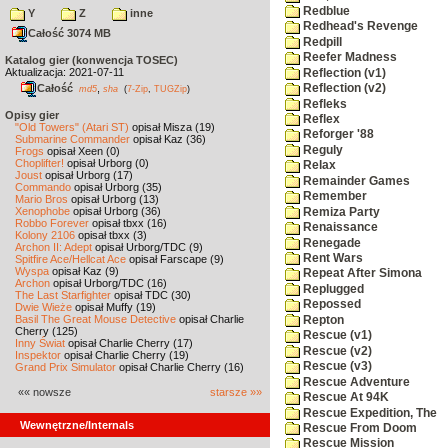
Redblue
Y
Z
inne
Redhead's Revenge
Całość 3074 MB
Redpill
Reefer Madness
Katalog gier (konwencja TOSEC)
Aktualizacja: 2021-07-11
Reflection (v1)
Całość
,
Reflection (v2)
md5
sha
(
7-Zip
,
TUGZip
)
Refleks
Opisy gier
Reflex
"Old Towers" (Atari ST)
opisał Misza (19)
Reforger '88
Submarine Commander
opisał Kaz (36)
Reguly
Frogs
opisał Xeen (0)
Choplifter!
opisał Urborg (0)
Relax
Joust
opisał Urborg (17)
Remainder Games
Commando
opisał Urborg (35)
Remember
Mario Bros
opisał Urborg (13)
Xenophobe
opisał Urborg (36)
Remiza Party
Robbo Forever
opisał tbxx (16)
Renaissance
Kolony 2106
opisał tbxx (3)
Renegade
Archon II: Adept
opisał Urborg/TDC (9)
Rent Wars
Spitfire Ace/Hellcat Ace
opisał Farscape (9)
Wyspa
opisał Kaz (9)
Repeat After Simona
Archon
opisał Urborg/TDC (16)
Replugged
The Last Starfighter
opisał TDC (30)
Repossed
Dwie Wieże
opisał Muffy (19)
Basil The Great Mouse Detective
opisał Charlie
Repton
Cherry (125)
Rescue (v1)
Inny Świat
opisał Charlie Cherry (17)
Rescue (v2)
Inspektor
opisał Charlie Cherry (19)
Rescue (v3)
Grand Prix Simulator
opisał Charlie Cherry (16)
Rescue Adventure
«« nowsze
starsze »»
Rescue At 94K
Rescue Expedition, The
Wewnętrzne/Internals
Rescue From Doom
Rescue Mission