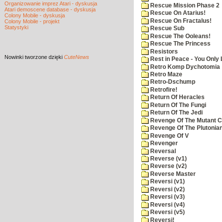
Organizowanie imprez Atari - dyskusja
Rescue Mission Phase 2
Atari demoscene database - dyskusja
Rescue On Atarius!
Colony Mobile - dyskusja
Rescue On Fractalus!
Colony Mobile - projekt
Statystyki
Rescue Sub
Rescue The Ooleans!
Rescue The Princess
Resistors
Nowinki
tworzone dzięki
CuteNews
Rest in Peace - You Only
Retro Komp Dychotomia
Retro Maze
Retro-Dschump
Retrofire!
Return Of Heracles
Return Of The Fungi
Return Of The Jedi
Revenge Of The Mutant 
Revenge Of The Plutonian
Revenge Of V
Revenger
Reversal
Reverse (v1)
Reverse (v2)
Reverse Master
Reversi (v1)
Reversi (v2)
Reversi (v3)
Reversi (v4)
Reversi (v5)
Reversi!