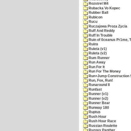
Rozstrel M4
Rubacka Vo Kopec
Rubber Ball
Rubicon
Rucu
Ruczajowa Proza Zycia
Ruff And Reddy
Ruff In Trouble
Ruin of 0ceanus Pr1me, 
Ruins
Ruleta (v1)
Ruleta (v2)
Rum Runner
Run Away
Run For It
Run For The Money
Run+Jump Construction S
Run, Fox, Run!
Runaround II
Runfast
Runner (v1)
Runner (v2)
Runner Bear
Runway 180
Ruptus
Rush Hour
Rush Hour Race
Russian Roulette
Ruzovy Panther