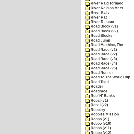
River Raid Tornado
River Raid on Mars
River Rally
River Rat
River Rescue
Road Block (v1)
Road Block (v2)
Road Blocks
Road Jump
Road Machine, The
Road Race (v1)
Road Race (v2)
Road Race (v3)
Road Race (v4)
Road Race (v5)
Road Runner
Road To The World Cup
Road Toad
Roader
Roadrace
Rob 'N' Banks
Robal (v1)
Robal (v2)
Robbery
Robbies Mission
Robbo (v1)
Robbo (v10)
Robbo (v11)
Robbo (v12)