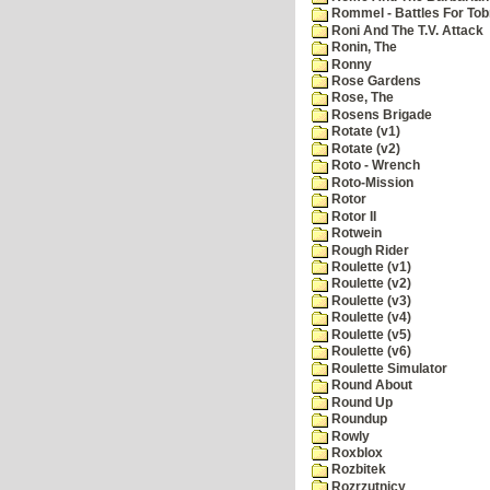
Rommel - Battles For Tob
Roni And The T.V. Attack
Ronin, The
Ronny
Rose Gardens
Rose, The
Rosens Brigade
Rotate (v1)
Rotate (v2)
Roto - Wrench
Roto-Mission
Rotor
Rotor II
Rotwein
Rough Rider
Roulette (v1)
Roulette (v2)
Roulette (v3)
Roulette (v4)
Roulette (v5)
Roulette (v6)
Roulette Simulator
Round About
Round Up
Roundup
Rowly
Roxblox
Rozbitek
Rozrzutnicy