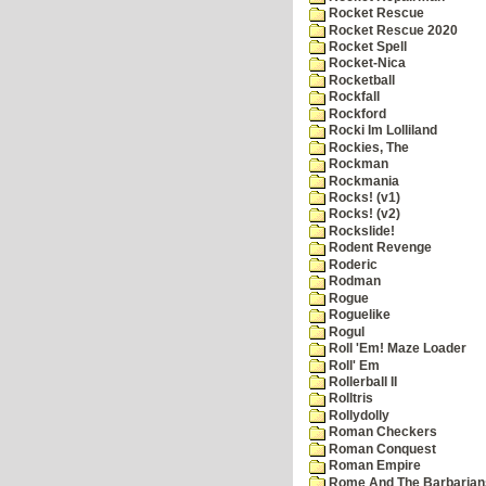
Rocket Rescue
Rocket Rescue 2020
Rocket Spell
Rocket-Nica
Rocketball
Rockfall
Rockford
Rocki Im Lolliland
Rockies, The
Rockman
Rockmania
Rocks! (v1)
Rocks! (v2)
Rockslide!
Rodent Revenge
Roderic
Rodman
Rogue
Roguelike
Rogul
Roll 'Em! Maze Loader
Roll' Em
Rollerball II
Rolltris
Rollydolly
Roman Checkers
Roman Conquest
Roman Empire
Rome And The Barbarian