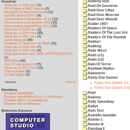
Rafferty Run
Poradniki
Nowe gry w 2026 roku
(1)
Raid On Gravitron
SFX-Engine w MAD Pascalu
(3)
Raid Over Libya
Narzędzie do tworzenia scrolli
(12)
Raid Over Moscow
Kartridż Sparta DOS X
(6)
Usprawnienia magnetofonu XC12
(12)
Raid Over Walsall
Konserwacja stacji dysków 1050
(19)
Raider 1997
Konserwacja magnetofonu XC12
(15)
Raiders Of Space
Nowe gry w 2020 roku
(2)
Raiders Of The Lost Ark
Nowe gry w 2019 roku
(35)
Nowe gry w 2017 roku
(3)
Raiders Of The Reebok
Larek pokazuje
(40)
Raidus!
Emulacja ZX Spectrum na VBXE
(26)
Railking
Nowe gry w 2016 roku
(7)
Nowe gry w 2015 roku
(4)
Rails West!
Partycjonowanie karty SIDE (APT/FAT16/FAT32)
Raim (v1)
(1)
Raim (v2)
BMPVIEW
(34)
Rain Of Terror
Atari ST dla opornych
(75)
Nowe gry w 2014 roku
(19)
Rainbow Walker
Tritone engine
(11)
Rainstorm
QChan Engine
(6)
Rainy Day Games
nowsze
starsze
Rainy Day Games (v1,b
Rainy Day Games (v2).
Emulatory
Rajd
Emulator Atari800Win
Emulator Atari800Win PLus 4.0 (Windows)
Rakieta
Emulator Atari++ (multiplatform)
Rally Speedway
Emulator Altirra (Windows)
Rallye
Biblioteka Atarowca
Ram Test
Ramblin Gamblin
Rambo 1
Rambo III
Rambug II