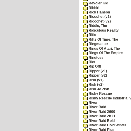
Revoler Kid
Ribbit!
Rick Hanson
Ricochet (v1)
Ricochet (v2)
Riddle, The
Ridiculous Reality
Rifle
Rifts Of Time, The
Ringmaster
Rings Of Atari, The
Rings Of The Empire
Ringtoss
Riot
Rip Off!
Ripper (v1)
Ripper (v2)
Risk (v1)
Risk (v2)
Risk Je Zisk
Risky Rescue
Risky Rescue Industrial 
River
River Raid
River Raid 2600
River Raid 2K11
River Raid Bold
River Raid Cold Winter
River Raid Plus