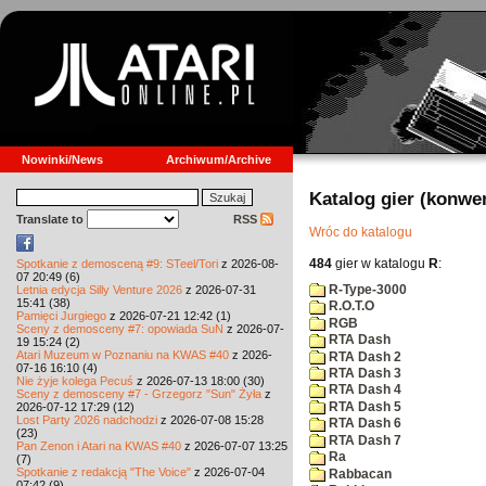
Nowinki/News
Archiwum/Archive
Katalog gier (konwe
Translate to
RSS
Wróc do katalogu
484
gier w katalogu
R
:
Spotkanie z demosceną #9: STeel/Tori
z 2026-08-
07 20:49 (6)
R-Type-3000
Letnia edycja Silly Venture 2026
z 2026-07-31
15:41 (38)
R.O.T.O
Pamięci Jurgiego
z 2026-07-21 12:42 (1)
RGB
Sceny z demosceny #7: opowiada SuN
z 2026-07-
RTA Dash
19 15:24 (2)
Atari Muzeum w Poznaniu na KWAS #40
z 2026-
RTA Dash 2
07-16 16:10 (4)
RTA Dash 3
Nie żyje kolega Pecuś
z 2026-07-13 18:00 (30)
RTA Dash 4
Sceny z demosceny #7 - Grzegorz "Sun" Żyła
z
RTA Dash 5
2026-07-12 17:29 (12)
Lost Party 2026 nadchodzi
z 2026-07-08 15:28
RTA Dash 6
(23)
RTA Dash 7
Pan Zenon i Atari na KWAS #40
z 2026-07-07 13:25
Ra
(7)
Spotkanie z redakcją "The Voice"
z 2026-07-04
Rabbacan
07:42 (9)