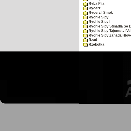
Ryba Pila
Rycerz
Rycerz I Smok
Rychle Sipy
Rychle Sipy I
Rychle Sipy Stinadla Se 
Rychle Sipy Tajemstvi Ve
Rychle Sipy Zahada Hlov
Rzad
Rzekotka