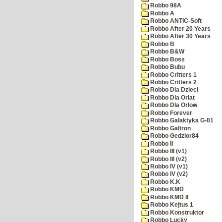
Robbo 98A
Robbo A
Robbo ANTIC-Soft
Robbo After 20 Years
Robbo After 30 Years
Robbo B
Robbo B&W
Robbo Boss
Robbo Bubu
Robbo Critters 1
Robbo Critters 2
Robbo Dla Dzieci
Robbo Dla Orlat
Robbo Dla Orlow
Robbo Forever
Robbo Galaktyka G-01
Robbo Galtron
Robbo Gedzior84
Robbo II
Robbo III (v1)
Robbo III (v2)
Robbo IV (v1)
Robbo IV (v2)
Robbo K.K
Robbo KMD
Robbo KMD II
Robbo Kejtus 1
Robbo Konstruktor
Robbo Lucky