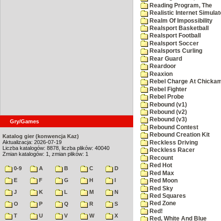
Reading Program, The
Realistic Internet Simulat
Realm Of Impossibility
Realsport Basketball
Realsport Football
Realsport Soccer
Realsports Curling
Rear Guard
Reardoor
Reaxion
Rebel Charge At Chicka
Rebel Fighter
Rebel Probe
Rebound (v1)
Rebound (v2)
Rebound (v3)
Gry/Games
Rebound Contest
Rebound Creation Kit
Katalog gier (konwencja Kaz)
Aktualizacja: 2026-07-19
Reckless Driving
Liczba katalogów: 8878, liczba plików: 40040
Reckless Racer
Zmian katalogów: 1, zmian plików: 1
Recount
Red Hot
0-9
A
B
C
D
Red Max
E
F
G
H
I
Red Moon
Red Sky
J
K
L
M
N
Red Squares
Red Zone
O
P
Q
R
S
Red!
T
U
V
W
X
Red, White And Blue