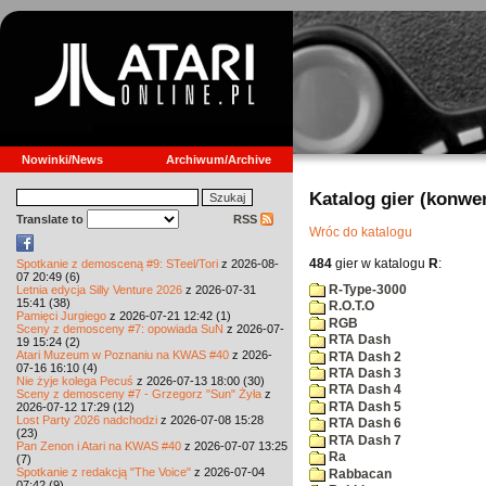
Nowinki/News
Archiwum/Archive
Katalog gier (konwe
Translate to
RSS
Wróc do katalogu
484
gier w katalogu
R
:
Spotkanie z demosceną #9: STeel/Tori
z 2026-08-
07 20:49 (6)
R-Type-3000
Letnia edycja Silly Venture 2026
z 2026-07-31
15:41 (38)
R.O.T.O
Pamięci Jurgiego
z 2026-07-21 12:42 (1)
RGB
Sceny z demosceny #7: opowiada SuN
z 2026-07-
RTA Dash
19 15:24 (2)
Atari Muzeum w Poznaniu na KWAS #40
z 2026-
RTA Dash 2
07-16 16:10 (4)
RTA Dash 3
Nie żyje kolega Pecuś
z 2026-07-13 18:00 (30)
RTA Dash 4
Sceny z demosceny #7 - Grzegorz "Sun" Żyła
z
RTA Dash 5
2026-07-12 17:29 (12)
Lost Party 2026 nadchodzi
z 2026-07-08 15:28
RTA Dash 6
(23)
RTA Dash 7
Pan Zenon i Atari na KWAS #40
z 2026-07-07 13:25
Ra
(7)
Spotkanie z redakcją "The Voice"
z 2026-07-04
Rabbacan
07:42 (9)