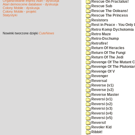
Organizowanie imprez Atari - dyskusja
Rescue On Fractalus!
Atari demoscene database - dyskusja
Rescue Sub
Colony Mobile - dyskusja
Rescue The Ooleans!
Colony Mobile - projekt
Statystyki
Rescue The Princess
Resistors
Rest in Peace - You Only
Retro Komp Dychotomia
Nowinki
tworzone dzięki
CuteNews
Retro Maze
Retro-Dschump
Retrofire!
Return Of Heracles
Return Of The Fungi
Return Of The Jedi
Revenge Of The Mutant 
Revenge Of The Plutonian
Revenge Of V
Revenger
Reversal
Reverse (v1)
Reverse (v2)
Reverse Master
Reversi (v1)
Reversi (v2)
Reversi (v3)
Reversi (v4)
Reversi (v5)
Reversi!
Revoler Kid
Ribbit!