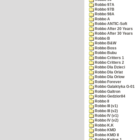
Robbo 97A
Robbo 97B
Robbo 98A
Robbo A
Robbo ANTIC-Soft
Robbo After 20 Years
Robbo After 30 Years
Robbo B
Robbo B&W
Robbo Boss
Robbo Bubu
Robbo Critters 1
Robbo Critters 2
Robbo Dla Dzieci
Robbo Dla Orlat
Robbo Dla Orlow
Robbo Forever
Robbo Galaktyka G-01
Robbo Galtron
Robbo Gedzior84
Robbo II
Robbo III (v1)
Robbo III (v2)
Robbo IV (v1)
Robbo IV (v2)
Robbo K.K
Robbo KMD
Robbo KMD II
Robbo Kejtus 1