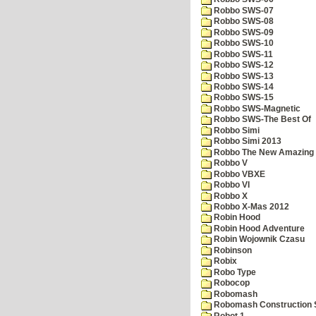
Robbo SWS-07
Robbo SWS-08
Robbo SWS-09
Robbo SWS-10
Robbo SWS-11
Robbo SWS-12
Robbo SWS-13
Robbo SWS-14
Robbo SWS-15
Robbo SWS-Magnetic
Robbo SWS-The Best Of
Robbo Simi
Robbo Simi 2013
Robbo The New Amazing A
Robbo V
Robbo VBXE
Robbo VI
Robbo X
Robbo X-Mas 2012
Robin Hood
Robin Hood Adventure
Robin Wojownik Czasu
Robinson
Robix
Robo Type
Robocop
Robomash
Robomash Construction 
Robot 1