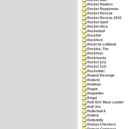
Rocket Raiders
Rocket Repairman
Rocket Rescue
Rocket Rescue 2020
Rocket Spell
Rocket-Nica
Rocketball
Rockfall
Rockford
Rocki Im Lolliland
Rockies, The
Rockman
Rockmania
Rocks! (v1)
Rocks! (v2)
Rockslide!
Rodent Revenge
Roderic
Rodman
Rogue
Roguelike
Rogul
Roll 'Em! Maze Loader
Roll' Em
Rollerball II
Rolltris
Rollydolly
Roman Checkers
Roman Conquest