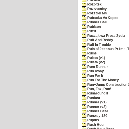
Rozbitek
Rozrzutnicy
Rozstrel M4
Rubacka Vo Kopec
Rubber Ball
Rubicon
Rucu
Ruczajowa Proza Zycia
Ruff And Reddy
Ruff In Trouble
Ruin of 0ceanus Pr1me, 
Ruins
Ruleta (v1)
Ruleta (v2)
Rum Runner
Run Away
Run For It
Run For The Money
Run+Jump Construction S
Run, Fox, Run!
Runaround II
Runfast
Runner (v1)
Runner (v2)
Runner Bear
Runway 180
Ruptus
Rush Hour