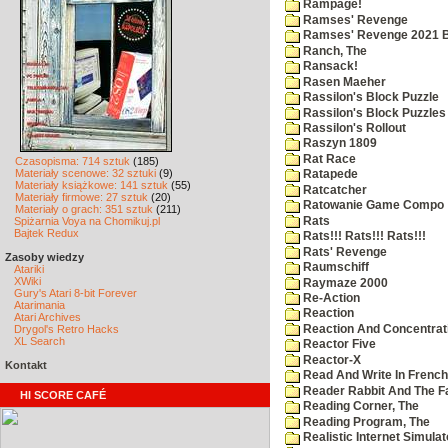
Rampage!
Ramses' Revenge
Ramses' Revenge 2021 
Ranch, The
Ransack!
Rasen Maeher
Rassilon's Block Puzzle
Rassilon's Block Puzzles
Rassilon's Rollout
Raszyn 1809
Rat Race
Czasopisma: 714 sztuk
(185)
Materiały scenowe: 32 sztuki
(9)
Ratapede
Materiały książkowe: 141 sztuk
(55)
Ratcatcher
Materiały firmowe: 27 sztuk
(20)
Ratowanie Game Compo
Materiały o grach: 351 sztuk
(211)
Rats
Spiżarnia Voya na Chomikuj.pl
Bajtek Redux
Rats!!! Rats!!! Rats!!!
Rats' Revenge
Zasoby wiedzy
Raumschiff
Atariki
XWiki
Raymaze 2000
Gury's Atari 8-bit Forever
Re-Action
Atarimania
Reaction
Atari Archives
Reaction And Concentrati
Drygol's Retro Hacks
XL Search
Reactor Five
Reactor-X
Kontakt
Read And Write In French
Reader Rabbit And The F
HI SCORE CAFÉ
Reading Corner, The
Reading Program, The
Realistic Internet Simulat