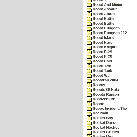
Robot And Minion
Robot Assault
Robot Attack
Robot Battle
Robot Battle!
Robot Dungeon
Robot Dungeon 2021
Robot Island
Robot Karel
Robot Knights
Robot R-29
Robot R-30
Robot Raid
Robot T-58
Robot Tank
Robot War
Robotron 2084
Robots
Robots Of Nala
Robots Rumble
Roboventure
Robox
Robox Incident, The
Rockball
Rocket Boy
Rocket Dance
Rocket Hockey
Rocket Launch
Rocket Man