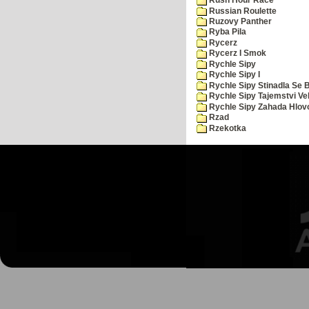
Rush Hour Race
Russian Roulette
Ruzovy Panther
Ryba Pila
Rycerz
Rycerz I Smok
Rychle Sipy
Rychle Sipy I
Rychle Sipy Stinadla Se 
Rychle Sipy Tajemstvi Ve
Rychle Sipy Zahada Hlov
Rzad
Rzekotka