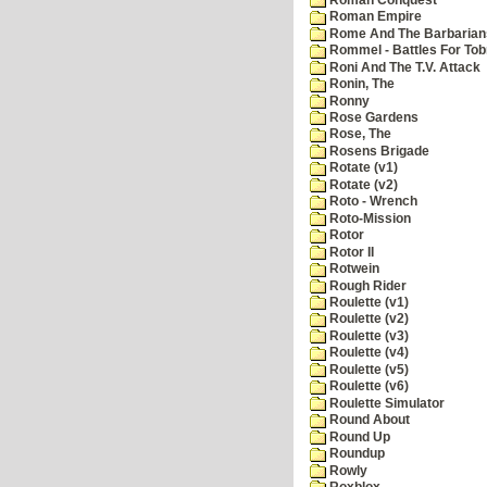
Roman Empire
Rome And The Barbarian
Rommel - Battles For Tob
Roni And The T.V. Attack
Ronin, The
Ronny
Rose Gardens
Rose, The
Rosens Brigade
Rotate (v1)
Rotate (v2)
Roto - Wrench
Roto-Mission
Rotor
Rotor II
Rotwein
Rough Rider
Roulette (v1)
Roulette (v2)
Roulette (v3)
Roulette (v4)
Roulette (v5)
Roulette (v6)
Roulette Simulator
Round About
Round Up
Roundup
Rowly
Roxblox