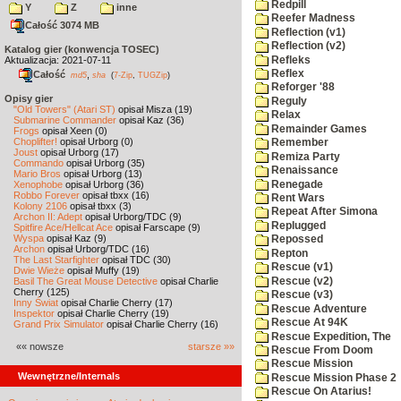
Redpill
Y
Z
inne
Reefer Madness
Całość 3074 MB
Reflection (v1)
Reflection (v2)
Katalog gier (konwencja TOSEC)
Refleks
Aktualizacja: 2021-07-11
Reflex
Całość
,
md5
sha
(
7-Zip
,
TUGZip
)
Reforger '88
Opisy gier
Reguly
"Old Towers" (Atari ST)
opisał Misza (19)
Relax
Submarine Commander
opisał Kaz (36)
Remainder Games
Frogs
opisał Xeen (0)
Choplifter!
opisał Urborg (0)
Remember
Joust
opisał Urborg (17)
Remiza Party
Commando
opisał Urborg (35)
Renaissance
Mario Bros
opisał Urborg (13)
Renegade
Xenophobe
opisał Urborg (36)
Robbo Forever
opisał tbxx (16)
Rent Wars
Kolony 2106
opisał tbxx (3)
Repeat After Simona
Archon II: Adept
opisał Urborg/TDC (9)
Replugged
Spitfire Ace/Hellcat Ace
opisał Farscape (9)
Wyspa
opisał Kaz (9)
Repossed
Archon
opisał Urborg/TDC (16)
Repton
The Last Starfighter
opisał TDC (30)
Rescue (v1)
Dwie Wieże
opisał Muffy (19)
Rescue (v2)
Basil The Great Mouse Detective
opisał Charlie
Cherry (125)
Rescue (v3)
Inny Świat
opisał Charlie Cherry (17)
Rescue Adventure
Inspektor
opisał Charlie Cherry (19)
Rescue At 94K
Grand Prix Simulator
opisał Charlie Cherry (16)
Rescue Expedition, The
«« nowsze
starsze »»
Rescue From Doom
Rescue Mission
Wewnętrzne/Internals
Rescue Mission Phase 2
Rescue On Atarius!