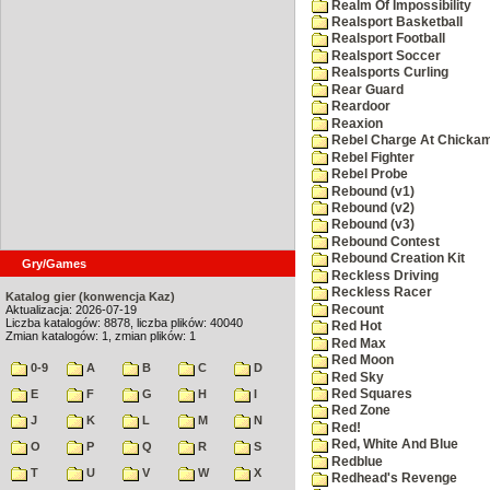
Realm Of Impossibility
Realsport Basketball
Realsport Football
Realsport Soccer
Realsports Curling
Rear Guard
Reardoor
Reaxion
Rebel Charge At Chicka
Rebel Fighter
Rebel Probe
Rebound (v1)
Rebound (v2)
Rebound (v3)
Rebound Contest
Rebound Creation Kit
Gry/Games
Reckless Driving
Reckless Racer
Katalog gier (konwencja Kaz)
Recount
Aktualizacja: 2026-07-19
Liczba katalogów: 8878, liczba plików: 40040
Red Hot
Zmian katalogów: 1, zmian plików: 1
Red Max
Red Moon
0-9
A
B
C
D
Red Sky
Red Squares
E
F
G
H
I
Red Zone
J
K
L
M
N
Red!
Red, White And Blue
O
P
Q
R
S
Redblue
T
U
V
W
X
Redhead's Revenge