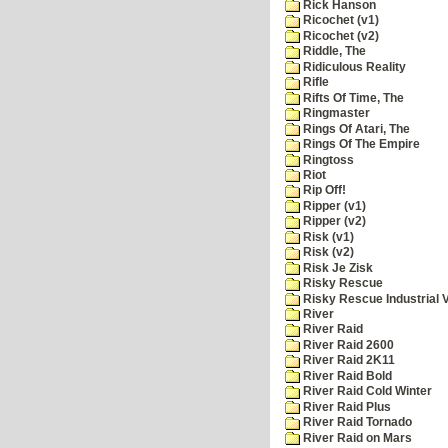
Rick Hanson
Ricochet (v1)
Ricochet (v2)
Riddle, The
Ridiculous Reality
Rifle
Rifts Of Time, The
Ringmaster
Rings Of Atari, The
Rings Of The Empire
Ringtoss
Riot
Rip Off!
Ripper (v1)
Ripper (v2)
Risk (v1)
Risk (v2)
Risk Je Zisk
Risky Rescue
Risky Rescue Industrial 
River
River Raid
River Raid 2600
River Raid 2K11
River Raid Bold
River Raid Cold Winter
River Raid Plus
River Raid Tornado
River Raid on Mars