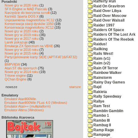
Rafferty Run
Poradniki
Nowe gry w 2026 roku
(1)
Raid On Gravitron
SFX-Engine w MAD Pascalu
(3)
Raid Over Libya
Narzędzie do tworzenia scrolli
(12)
Raid Over Moscow
Kartridż Sparta DOS X
(6)
Usprawnienia magnetofonu XC12
(12)
Raid Over Walsall
Konserwacja stacji dysków 1050
(19)
Raider 1997
Konserwacja magnetofonu XC12
(15)
Raiders Of Space
Nowe gry w 2020 roku
(2)
Raiders Of The Lost Ark
Nowe gry w 2019 roku
(35)
Nowe gry w 2017 roku
(3)
Raiders Of The Reebok
Larek pokazuje
(40)
Raidus!
Emulacja ZX Spectrum na VBXE
(26)
Railking
Nowe gry w 2016 roku
(7)
Nowe gry w 2015 roku
(4)
Rails West!
Partycjonowanie karty SIDE (APT/FAT16/FAT32)
Raim (v1)
(1)
Raim (v2)
BMPVIEW
(34)
Rain Of Terror
Atari ST dla opornych
(75)
Nowe gry w 2014 roku
(19)
Rainbow Walker
Tritone engine
(11)
Rainstorm
QChan Engine
(6)
Rainy Day Games
nowsze
starsze
Rajd
Rakieta
Emulatory
Rally Speedway
Emulator Atari800Win
Rallye
Emulator Atari800Win PLus 4.0 (Windows)
Ram Test
Emulator Atari++ (multiplatform)
Emulator Altirra (Windows)
Ramblin Gamblin
Rambo 1
Biblioteka Atarowca
Rambo III
Rambug II
Ramp Rage
Rampage