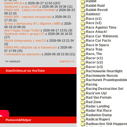
Rabbit
KWAS #40 live
z 2026-06-27 12:53 (167)
Rabbit Raid
Spotkanie z grupą USSR
z 2026-06-26 19:36 (11)
KWAS #40 - zabierzcie Atari Portfolio!
z 2026-06-23
Rabbit Revolt
08:12 (0)
Rabbotz!
KWAS #40 - naprawa retrosprzętu
z 2026-06-21
Race (v1)
17:15 (1)
Race (v2)
Sceny z demosceny #7 z Bigerem i MBR
z 2026-
06-19 22:08 (0)
Race Against Time
Atari Floppy Image Toolkit
z 2026-06-17 13:51 (9)
Race Attack!
Spotkanie online z grupą LST
z 2026-06-16 16:32
Race Car 'Rithmetic
(17)
Recoil zintegrowany z macOS
z 2026-06-13 21:34
Race Car Facts
(5)
Race In Space
KWAS #40 odbędzie się w Katowicach
z 2026-06-
Race Trap
07 17:59 (25)
Race, The
Commodore po atarowsku
z 2026-05-28 21:50 (21)
Racer (v1)
«« nowsze
starsze »»
Racer (v2)
Racer (v3)
AtariOnline.pl na YouTube
Rachowanie Heartlight
Rachowanie Nessie
Rachunek Prawdopodobi
Racing
Racing Destruction Set
Rack'em Up!
Rad Van Fortuin
Rad Zone
Radar Landing
Radar Rat Race
Radiation Dump
Radical Rupert
Pomocnik/Helper
Radioactive Shit Happens