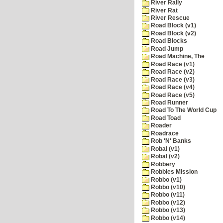
River Rally
River Rat
River Rescue
Road Block (v1)
Road Block (v2)
Road Blocks
Road Jump
Road Machine, The
Road Race (v1)
Road Race (v2)
Road Race (v3)
Road Race (v4)
Road Race (v5)
Road Runner
Road To The World Cup
Road Toad
Roader
Roadrace
Rob 'N' Banks
Robal (v1)
Robal (v2)
Robbery
Robbies Mission
Robbo (v1)
Robbo (v10)
Robbo (v11)
Robbo (v12)
Robbo (v13)
Robbo (v14)