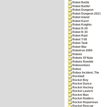
Robot Battle
Robot Battle!
Robot Dungeon
Robot Dungeon 2021
Robot Island
Robot Karel
Robot Knights
Robot R-29
Robot R-30
Robot Raid
Robot T-58
Robot Tank
Robot War
Robotron 2084
Robots
Robots Of Nala
Robots Rumble
Roboventure
Robox
Robox Incident, The
Rockball
Rocket Boy
Rocket Dance
Rocket Hockey
Rocket Launch
Rocket Man
Rocket Raiders
Rocket Repairman
Rocket Rescue