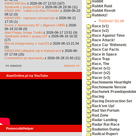
Rabbit
KWAS #40 live
z 2026-06-27 12:53 (167)
Rabbit Raid
Spotkanie z grupą USSR
z 2026-06-26 19:36 (11)
KWAS #40 - zabierzcie Atari Portfolio!
z 2026-06-23
Rabbit Revolt
08:12 (0)
Rabbotz!
KWAS #40 - naprawa retrosprzętu
z 2026-06-21
Rabbotz! (b).atr
17:15 (1)
Sceny z demosceny #7 z Bigerem i MBR
z 2026-
Race (v1)
06-19 22:08 (0)
Race (v2)
Atari Floppy Image Toolkit
z 2026-06-17 13:51 (9)
Race Against Time
Spotkanie online z grupą LST
z 2026-06-16 16:32
(17)
Race Attack!
Recoil zintegrowany z macOS
z 2026-06-13 21:34
Race Car 'Rithmetic
(5)
Race Car Facts
KWAS #40 odbędzie się w Katowicach
z 2026-06-
Race In Space
07 17:59 (25)
Commodore po atarowsku
z 2026-05-28 21:50 (21)
Race Trap
Race, The
«« nowsze
starsze »»
Racer (v1)
Racer (v2)
AtariOnline.pl na YouTube
Racer (v3)
Rachowanie Heartlight
Rachowanie Nessie
Rachunek Prawdopodobi
Racing
Racing Destruction Set
Rack'em Up!
Rad Van Fortuin
Rad Zone
Radar Landing
Radar Rat Race
Pomocnik/Helper
Radiation Dump
Radical Rupert