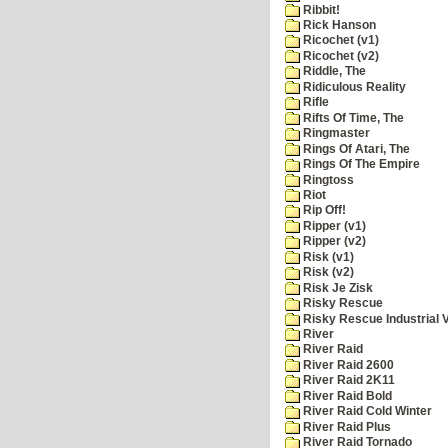
Ribbit!
Rick Hanson
Ricochet (v1)
Ricochet (v2)
Riddle, The
Ridiculous Reality
Rifle
Rifts Of Time, The
Ringmaster
Rings Of Atari, The
Rings Of The Empire
Ringtoss
Riot
Rip Off!
Ripper (v1)
Ripper (v2)
Risk (v1)
Risk (v2)
Risk Je Zisk
Risky Rescue
Risky Rescue Industrial 
River
River Raid
River Raid 2600
River Raid 2K11
River Raid Bold
River Raid Cold Winter
River Raid Plus
River Raid Tornado