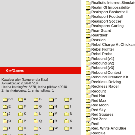
Realistic Internet Simulat
Realm Of Impossibility
Realsport Basketball
Realsport Football
Realsport Soccer
Realsports Curling
Rear Guard
Reardoor
Reaxion
Rebel Charge At Chicka
Rebel Fighter
Rebel Probe
Rebound (v1)
Rebound (v2)
Rebound (v3)
Gry/Games
Rebound Contest
Rebound Creation Kit
Katalog gier (konwencja Kaz)
Reckless Driving
Aktualizacja: 2026-07-19
Reckless Racer
Liczba katalogów: 8878, liczba plików: 40040
Zmian katalogów: 1, zmian plików: 1
Recount
Red Hot
0-9
A
B
C
D
Red Max
Red Moon
E
F
G
H
I
Red Sky
J
K
L
M
N
Red Squares
Red Zone
O
P
Q
R
S
Red!
T
U
V
W
X
Red, White And Blue
Redblue