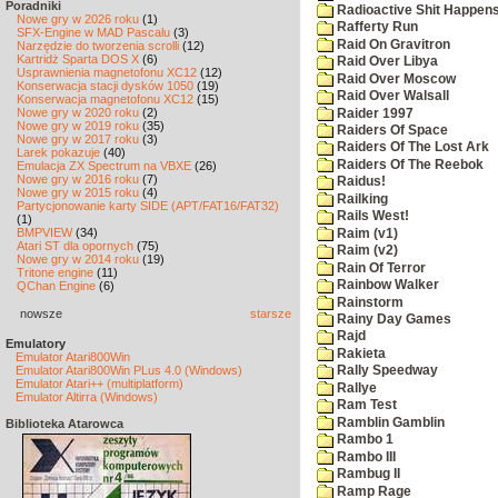
Poradniki
Radioactive Shit Happens
Nowe gry w 2026 roku
(1)
Rafferty Run
SFX-Engine w MAD Pascalu
(3)
Raid On Gravitron
Narzędzie do tworzenia scrolli
(12)
Kartridż Sparta DOS X
(6)
Raid Over Libya
Usprawnienia magnetofonu XC12
(12)
Raid Over Moscow
Konserwacja stacji dysków 1050
(19)
Raid Over Walsall
Konserwacja magnetofonu XC12
(15)
Nowe gry w 2020 roku
(2)
Raider 1997
Nowe gry w 2019 roku
(35)
Raiders Of Space
Nowe gry w 2017 roku
(3)
Raiders Of The Lost Ark
Larek pokazuje
(40)
Raiders Of The Reebok
Emulacja ZX Spectrum na VBXE
(26)
Nowe gry w 2016 roku
(7)
Raidus!
Nowe gry w 2015 roku
(4)
Railking
Partycjonowanie karty SIDE (APT/FAT16/FAT32)
Rails West!
(1)
BMPVIEW
(34)
Raim (v1)
Atari ST dla opornych
(75)
Raim (v2)
Nowe gry w 2014 roku
(19)
Rain Of Terror
Tritone engine
(11)
Rainbow Walker
QChan Engine
(6)
Rainstorm
nowsze
starsze
Rainy Day Games
Rajd
Emulatory
Rakieta
Emulator Atari800Win
Emulator Atari800Win PLus 4.0 (Windows)
Rally Speedway
Emulator Atari++ (multiplatform)
Rallye
Emulator Altirra (Windows)
Ram Test
Ramblin Gamblin
Biblioteka Atarowca
Rambo 1
Rambo III
Rambug II
Ramp Rage