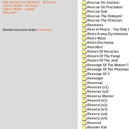
Atari demoscene database - dyskusja
Rescue On Atarius!
Colony Mobile - dyskusja
Rescue On Fractalus!
Colony Mobile - projekt
Rescue Sub
Statystyki
Rescue The Ooleans!
Rescue The Princess
Resistors
Rest in Peace - You Only
Nowinki
tworzone dzięki
CuteNews
Retro Komp Dychotomia
Retro Maze
Retro-Dschump
Retrofire!
Return Of Heracles
Return Of The Fungi
Return Of The Jedi
Revenge Of The Mutant 
Revenge Of The Plutonian
Revenge Of V
Revenger
Reversal
Reverse (v1)
Reverse (v2)
Reverse Master
Reversi (v1)
Reversi (v2)
Reversi (v3)
Reversi (v4)
Reversi (v5)
Reversi!
Revoler Kid