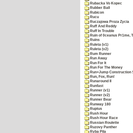
Rubacka Vo Kopec
Rubber Ball
Rubicon
Rucu
Ruczajowa Proza Zycia
Ruff And Reddy
Ruff In Trouble
Ruin of 0ceanus Pr1me, 
Ruins
Ruleta (v1)
Ruleta (v2)
Rum Runner
Run Away
Run For It
Run For The Money
Run+Jump Construction S
Run, Fox, Run!
Runaround II
Runfast
Runner (v1)
Runner (v2)
Runner Bear
Runway 180
Ruptus
Rush Hour
Rush Hour Race
Russian Roulette
Ruzovy Panther
Ryba Pila