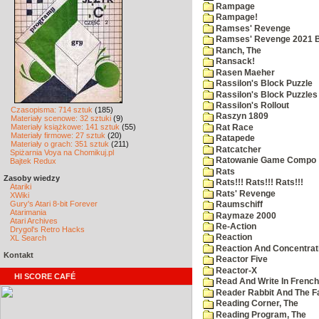
Rampage
Rampage!
Ramses' Revenge
Ramses' Revenge 2021 
Ranch, The
Ransack!
Rasen Maeher
Rassilon's Block Puzzle
Rassilon's Block Puzzles
Rassilon's Rollout
Czasopisma: 714 sztuk
(185)
Raszyn 1809
Materiały scenowe: 32 sztuki
(9)
Materiały książkowe: 141 sztuk
(55)
Rat Race
Materiały firmowe: 27 sztuk
(20)
Ratapede
Materiały o grach: 351 sztuk
(211)
Ratcatcher
Spiżarnia Voya na Chomikuj.pl
Ratowanie Game Compo
Bajtek Redux
Rats
Zasoby wiedzy
Rats!!! Rats!!! Rats!!!
Atariki
Rats' Revenge
XWiki
Gury's Atari 8-bit Forever
Raumschiff
Atarimania
Raymaze 2000
Atari Archives
Re-Action
Drygol's Retro Hacks
Reaction
XL Search
Reaction And Concentrati
Kontakt
Reactor Five
Reactor-X
HI SCORE CAFÉ
Read And Write In French
Reader Rabbit And The F
Reading Corner, The
Reading Program, The