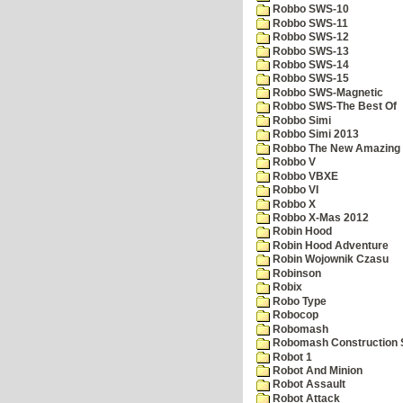
Robbo SWS-10
Robbo SWS-11
Robbo SWS-12
Robbo SWS-13
Robbo SWS-14
Robbo SWS-15
Robbo SWS-Magnetic
Robbo SWS-The Best Of
Robbo Simi
Robbo Simi 2013
Robbo The New Amazing A
Robbo V
Robbo VBXE
Robbo VI
Robbo X
Robbo X-Mas 2012
Robin Hood
Robin Hood Adventure
Robin Wojownik Czasu
Robinson
Robix
Robo Type
Robocop
Robomash
Robomash Construction 
Robot 1
Robot And Minion
Robot Assault
Robot Attack