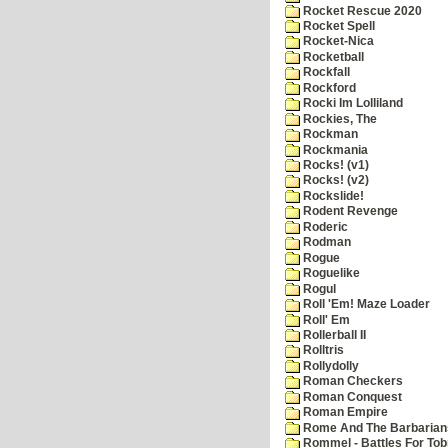
Rocket Rescue 2020
Rocket Spell
Rocket-Nica
Rocketball
Rockfall
Rockford
Rocki Im Lolliland
Rockies, The
Rockman
Rockmania
Rocks! (v1)
Rocks! (v2)
Rockslide!
Rodent Revenge
Roderic
Rodman
Rogue
Roguelike
Rogul
Roll 'Em! Maze Loader
Roll' Em
Rollerball II
Rolltris
Rollydolly
Roman Checkers
Roman Conquest
Roman Empire
Rome And The Barbarian
Rommel - Battles For Tob