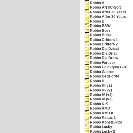
Robbo A
Robbo ANTIC-Soft
Robbo After 20 Years
Robbo After 30 Years
Robbo B
Robbo B&W
Robbo Boss
Robbo Bubu
Robbo Critters 1
Robbo Critters 2
Robbo Dla Dzieci
Robbo Dla Orlat
Robbo Dla Orlow
Robbo Forever
Robbo Galaktyka G-01
Robbo Galtron
Robbo Gedzior84
Robbo II
Robbo III (v1)
Robbo III (v2)
Robbo IV (v1)
Robbo IV (v2)
Robbo K.K
Robbo KMD
Robbo KMD II
Robbo Kejtus 1
Robbo Konstruktor
Robbo Lucky
Robbo Lucky 2