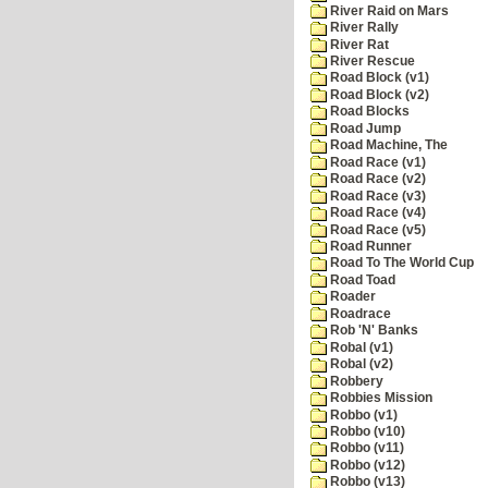
River Raid on Mars
River Rally
River Rat
River Rescue
Road Block (v1)
Road Block (v2)
Road Blocks
Road Jump
Road Machine, The
Road Race (v1)
Road Race (v2)
Road Race (v3)
Road Race (v4)
Road Race (v5)
Road Runner
Road To The World Cup
Road Toad
Roader
Roadrace
Rob 'N' Banks
Robal (v1)
Robal (v2)
Robbery
Robbies Mission
Robbo (v1)
Robbo (v10)
Robbo (v11)
Robbo (v12)
Robbo (v13)