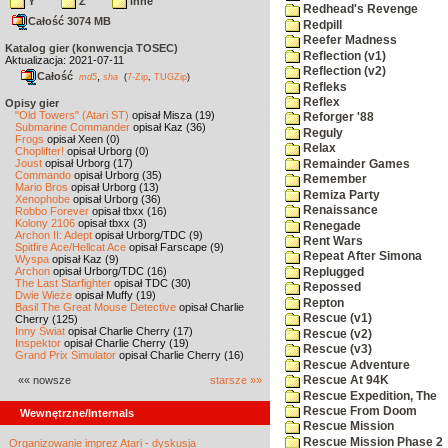
Y
Z
inne
Redhead's Revenge
Całość 3074 MB
Redpill
Reefer Madness
Katalog gier (konwencja TOSEC)
Reflection (v1)
Aktualizacja: 2021-07-11
Reflection (v2)
Całość
,
md5
sha
(
7-Zip
,
TUGZip
)
Refleks
Reflex
Opisy gier
"Old Towers" (Atari ST)
opisał Misza (19)
Reforger '88
Submarine Commander
opisał Kaz (36)
Reguly
Frogs
opisał Xeen (0)
Relax
Choplifter!
opisał Urborg (0)
Joust
opisał Urborg (17)
Remainder Games
Commando
opisał Urborg (35)
Remember
Mario Bros
opisał Urborg (13)
Remiza Party
Xenophobe
opisał Urborg (36)
Renaissance
Robbo Forever
opisał tbxx (16)
Kolony 2106
opisał tbxx (3)
Renegade
Archon II: Adept
opisał Urborg/TDC (9)
Rent Wars
Spitfire Ace/Hellcat Ace
opisał Farscape (9)
Repeat After Simona
Wyspa
opisał Kaz (9)
Archon
opisał Urborg/TDC (16)
Replugged
The Last Starfighter
opisał TDC (30)
Repossed
Dwie Wieże
opisał Muffy (19)
Repton
Basil The Great Mouse Detective
opisał Charlie
Rescue (v1)
Cherry (125)
Inny Świat
opisał Charlie Cherry (17)
Rescue (v2)
Inspektor
opisał Charlie Cherry (19)
Rescue (v3)
Grand Prix Simulator
opisał Charlie Cherry (16)
Rescue Adventure
«« nowsze
starsze »»
Rescue At 94K
Rescue Expedition, The
Rescue From Doom
Wewnętrzne/Internals
Rescue Mission
Rescue Mission Phase 2
Organizowanie imprez Atari - dyskusja