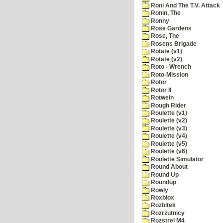
Roni And The T.V. Attack
Ronin, The
Ronny
Rose Gardens
Rose, The
Rosens Brigade
Rotate (v1)
Rotate (v2)
Roto - Wrench
Roto-Mission
Rotor
Rotor II
Rotwein
Rough Rider
Roulette (v1)
Roulette (v2)
Roulette (v3)
Roulette (v4)
Roulette (v5)
Roulette (v6)
Roulette Simulator
Round About
Round Up
Roundup
Rowly
Roxblox
Rozbitek
Rozrzutnicy
Rozstrel M4