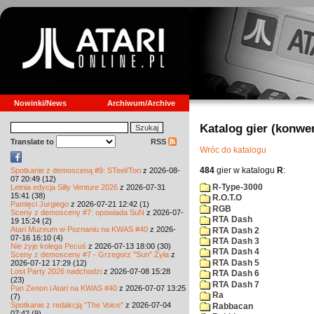
Nowinki/News
Archiwum/Archive
Katalog gier (konwe
Translate to
RSS
Wróc do katalogu
484
gier w katalogu
R
:
Spotkanie z demosceną #9: STeel/Tori
z 2026-08-
07 20:49 (12)
R-Type-3000
Letnia edycja Silly Venture 2026
z 2026-07-31
15:41 (38)
R.O.T.O
Pamięci Jurgiego
z 2026-07-21 12:42 (1)
RGB
Sceny z demosceny #7: opowiada SuN
z 2026-07-
RTA Dash
19 15:24 (2)
Atari Muzeum w Poznaniu na KWAS #40
z 2026-
RTA Dash 2
07-16 16:10 (4)
RTA Dash 3
Nie żyje kolega Pecuś
z 2026-07-13 18:00 (30)
RTA Dash 4
Sceny z demosceny #7 - Grzegorz "Sun" Żyła
z
RTA Dash 5
2026-07-12 17:29 (12)
Lost Party 2026 nadchodzi
z 2026-07-08 15:28
RTA Dash 6
(23)
RTA Dash 7
Pan Zenon i Atari na KWAS #40
z 2026-07-07 13:25
Ra
(7)
Spotkanie z redakcją "The Voice"
z 2026-07-04
Rabbacan
07:42 (9)