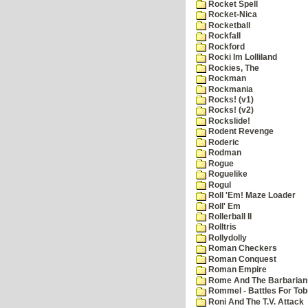
Rocket Spell
Rocket-Nica
Rocketball
Rockfall
Rockford
Rocki Im Lolliland
Rockies, The
Rockman
Rockmania
Rocks! (v1)
Rocks! (v2)
Rockslide!
Rodent Revenge
Roderic
Rodman
Rogue
Roguelike
Rogul
Roll 'Em! Maze Loader
Roll' Em
Rollerball II
Rolltris
Rollydolly
Roman Checkers
Roman Conquest
Roman Empire
Rome And The Barbarian
Rommel - Battles For Tob
Roni And The T.V. Attack