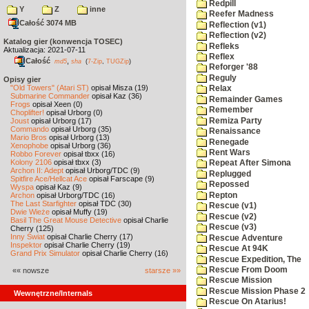
Redpill
Y
Z
inne
Reefer Madness
Całość 3074 MB
Reflection (v1)
Reflection (v2)
Katalog gier (konwencja TOSEC)
Refleks
Aktualizacja: 2021-07-11
Reflex
Całość
,
md5
sha
(
7-Zip
,
TUGZip
)
Reforger '88
Reguly
Opisy gier
"Old Towers" (Atari ST)
opisał Misza (19)
Relax
Submarine Commander
opisał Kaz (36)
Remainder Games
Frogs
opisał Xeen (0)
Remember
Choplifter!
opisał Urborg (0)
Remiza Party
Joust
opisał Urborg (17)
Commando
opisał Urborg (35)
Renaissance
Mario Bros
opisał Urborg (13)
Renegade
Xenophobe
opisał Urborg (36)
Rent Wars
Robbo Forever
opisał tbxx (16)
Kolony 2106
opisał tbxx (3)
Repeat After Simona
Archon II: Adept
opisał Urborg/TDC (9)
Replugged
Spitfire Ace/Hellcat Ace
opisał Farscape (9)
Repossed
Wyspa
opisał Kaz (9)
Repton
Archon
opisał Urborg/TDC (16)
The Last Starfighter
opisał TDC (30)
Rescue (v1)
Dwie Wieże
opisał Muffy (19)
Rescue (v2)
Basil The Great Mouse Detective
opisał Charlie
Rescue (v3)
Cherry (125)
Inny Świat
opisał Charlie Cherry (17)
Rescue Adventure
Inspektor
opisał Charlie Cherry (19)
Rescue At 94K
Grand Prix Simulator
opisał Charlie Cherry (16)
Rescue Expedition, The
Rescue From Doom
«« nowsze
starsze »»
Rescue Mission
Rescue Mission Phase 2
Wewnętrzne/Internals
Rescue On Atarius!