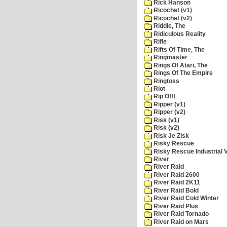
Rick Hanson
Ricochet (v1)
Ricochet (v2)
Riddle, The
Ridiculous Reality
Rifle
Rifts Of Time, The
Ringmaster
Rings Of Atari, The
Rings Of The Empire
Ringtoss
Riot
Rip Off!
Ripper (v1)
Ripper (v2)
Risk (v1)
Risk (v2)
Risk Je Zisk
Risky Rescue
Risky Rescue Industrial 
River
River Raid
River Raid 2600
River Raid 2K11
River Raid Bold
River Raid Cold Winter
River Raid Plus
River Raid Tornado
River Raid on Mars