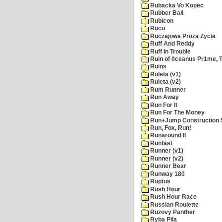
Rubacka Vo Kopec
Rubber Ball
Rubicon
Rucu
Ruczajowa Proza Zycia
Ruff And Reddy
Ruff In Trouble
Ruin of 0ceanus Pr1me, 
Ruins
Ruleta (v1)
Ruleta (v2)
Rum Runner
Run Away
Run For It
Run For The Money
Run+Jump Construction S
Run, Fox, Run!
Runaround II
Runfast
Runner (v1)
Runner (v2)
Runner Bear
Runway 180
Ruptus
Rush Hour
Rush Hour Race
Russian Roulette
Ruzovy Panther
Ryba Pila