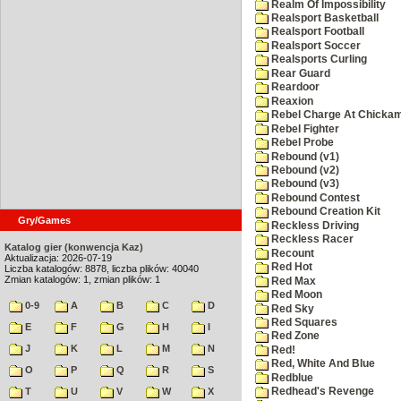
Realm Of Impossibility
Realsport Basketball
Realsport Football
Realsport Soccer
Realsports Curling
Rear Guard
Reardoor
Reaxion
Rebel Charge At Chicka
Rebel Fighter
Rebel Probe
Rebound (v1)
Rebound (v2)
Rebound (v3)
Rebound Contest
Rebound Creation Kit
Gry/Games
Reckless Driving
Reckless Racer
Katalog gier (konwencja Kaz)
Recount
Aktualizacja: 2026-07-19
Red Hot
Liczba katalogów: 8878, liczba plików: 40040
Zmian katalogów: 1, zmian plików: 1
Red Max
Red Moon
0-9
A
B
C
D
Red Sky
Red Squares
E
F
G
H
I
Red Zone
J
K
L
M
N
Red!
Red, White And Blue
O
P
Q
R
S
Redblue
T
U
V
W
X
Redhead's Revenge