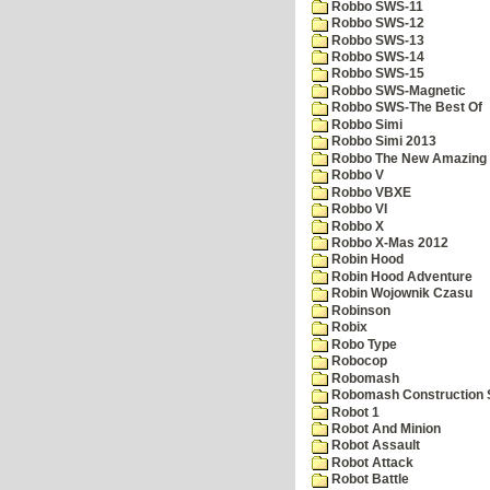
Robbo SWS-11
Robbo SWS-12
Robbo SWS-13
Robbo SWS-14
Robbo SWS-15
Robbo SWS-Magnetic
Robbo SWS-The Best Of
Robbo Simi
Robbo Simi 2013
Robbo The New Amazing A
Robbo V
Robbo VBXE
Robbo VI
Robbo X
Robbo X-Mas 2012
Robin Hood
Robin Hood Adventure
Robin Wojownik Czasu
Robinson
Robix
Robo Type
Robocop
Robomash
Robomash Construction 
Robot 1
Robot And Minion
Robot Assault
Robot Attack
Robot Battle