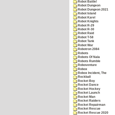
Robot Battle!
Robot Dungeon
Robot Dungeon 2021
Robot Island
Robot Karel
Robot Knights
Robot R-29
Robot R-30
Robot Raid
Robot T-58
Robot Tank
Robot War
Robotron 2084
Robots
Robots Of Nala
Robots Rumble
Roboventure
Robox
Robox Incident, The
Rockball
Rocket Boy
Rocket Dance
Rocket Hockey
Rocket Launch
Rocket Man
Rocket Raiders
Rocket Repairman
Rocket Rescue
Rocket Rescue 2020