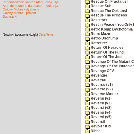
Rescue On Fractalus!
Organizowanie imprez Atari - dyskusja
Atari demoscene database - dyskusja
Rescue Sub
Colony Mobile - dyskusja
Rescue The Ooleans!
Colony Mobile - projekt
Rescue The Princess
Statystyki
Resistors
Rest in Peace - You Only
Retro Komp Dychotomia
Retro Maze
Nowinki
tworzone dzięki
CuteNews
Retro-Dschump
Retrofire!
Return Of Heracles
Return Of The Fungi
Return Of The Jedi
Revenge Of The Mutant 
Revenge Of The Plutonian
Revenge Of V
Revenger
Reversal
Reverse (v1)
Reverse (v2)
Reverse Master
Reversi (v1)
Reversi (v2)
Reversi (v3)
Reversi (v4)
Reversi (v5)
Reversi!
Revoler Kid
Ribbit!