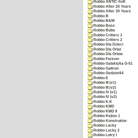
Robbo ANTIC-Soft
Robbo After 20 Years
Robbo After 30 Years
Robbo B
Robbo B&W
Robbo Boss
Robbo Bubu
Robbo Critters 1
Robbo Critters 2
Robbo Dla Dzieci
Robbo Dla Orlat
Robbo Dla Orlow
Robbo Forever
Robbo Galaktyka G-01
Robbo Galtron
Robbo Gedzior84
Robbo II
Robbo III (v1)
Robbo III (v2)
Robbo IV (v1)
Robbo IV (v2)
Robbo K.K
Robbo KMD
Robbo KMD II
Robbo Kejtus 1
Robbo Konstruktor
Robbo Lucky
Robbo Lucky 2
Robbo Lutry I