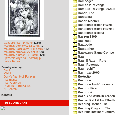
Rampage!
Ramses' Revenge
Ramses' Revenge 2021 
Ranch, The
Ransack!
Rasen Maeher
Rassilon's Block Puzzle
Rassilon's Block Puzzles
Rassilon's Rollout
Raszyn 1809
Rat Race
Czasopisma: 714 sztuk
(185)
Ratapede
Materiały scenowe: 32 sztuki
(9)
Ratcatcher
Materiały książkowe: 141 sztuk
(55)
Materiały firmowe: 27 sztuk
(20)
Ratowanie Game Compo
Materiały o grach: 351 sztuk
(211)
Rats
Spiżarnia Voya na Chomikuj.pl
Rats!!! Rats!!! Rats!!!
Bajtek Redux
Rats' Revenge
Zasoby wiedzy
Raumschiff
Atariki
Raymaze 2000
XWiki
Gury's Atari 8-bit Forever
Re-Action
Atarimania
Reaction
Atari Archives
Reaction And Concentrati
Drygol's Retro Hacks
Reactor Five
XL Search
Reactor-X
Kontakt
Read And Write In French
Reader Rabbit And The F
HI SCORE CAFÉ
Reading Corner, The
Reading Program, The
Realistic Internet Simulat