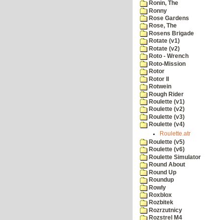
Ronin, The
Ronny
Rose Gardens
Rose, The
Rosens Brigade
Rotate (v1)
Rotate (v2)
Roto - Wrench
Roto-Mission
Rotor
Rotor II
Rotwein
Rough Rider
Roulette (v1)
Roulette (v2)
Roulette (v3)
Roulette (v4)
Roulette.atr
Roulette (v5)
Roulette (v6)
Roulette Simulator
Round About
Round Up
Roundup
Rowly
Roxblox
Rozbitek
Rozrzutnicy
Rozstrel M4