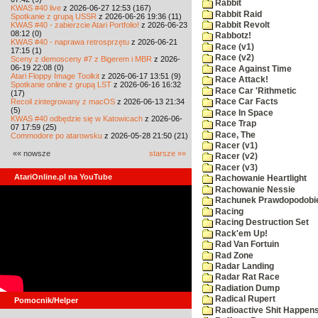
Rabbit
KWAS #40 live
z 2026-06-27 12:53 (167)
Rabbit Raid
Spotkanie z grupą USSR
z 2026-06-26 19:36 (11)
KWAS #40 - zabierzcie Atari Portfolio!
z 2026-06-23
Rabbit Revolt
08:12 (0)
Rabbotz!
KWAS #40 - naprawa retrosprzętu
z 2026-06-21
Race (v1)
17:15 (1)
Race (v2)
Sceny z demosceny #7 z Bigerem i MBR
z 2026-
06-19 22:08 (0)
Race Against Time
Atari Floppy Image Toolkit
z 2026-06-17 13:51 (9)
Race Attack!
Spotkanie online z grupą LST
z 2026-06-16 16:32
Race Car 'Rithmetic
(17)
Recoil zintegrowany z macOS
z 2026-06-13 21:34
Race Car Facts
(5)
Race In Space
KWAS #40 odbędzie się w Katowicach
z 2026-06-
Race Trap
07 17:59 (25)
Race, The
Commodore po atarowsku
z 2026-05-28 21:50 (21)
Racer (v1)
«« nowsze
starsze »»
Racer (v2)
Racer (v3)
AtariOnline.pl na YouTube
Rachowanie Heartlight
Rachowanie Nessie
Rachunek Prawdopodobi
Racing
Racing Destruction Set
Rack'em Up!
Rad Van Fortuin
Rad Zone
Radar Landing
Radar Rat Race
Radiation Dump
Radical Rupert
Pomocnik/Helper
Radioactive Shit Happens