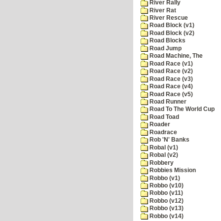
River Rally
River Rat
River Rescue
Road Block (v1)
Road Block (v2)
Road Blocks
Road Jump
Road Machine, The
Road Race (v1)
Road Race (v2)
Road Race (v3)
Road Race (v4)
Road Race (v5)
Road Runner
Road To The World Cup
Road Toad
Roader
Roadrace
Rob 'N' Banks
Robal (v1)
Robal (v2)
Robbery
Robbies Mission
Robbo (v1)
Robbo (v10)
Robbo (v11)
Robbo (v12)
Robbo (v13)
Robbo (v14)