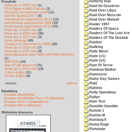
Rafferty Run
Poradniki
Nowe gry w 2026 roku
(1)
Raid On Gravitron
SFX-Engine w MAD Pascalu
(3)
Raid Over Libya
Narzędzie do tworzenia scrolli
(12)
Raid Over Moscow
Kartridż Sparta DOS X
(6)
Usprawnienia magnetofonu XC12
(12)
Raid Over Walsall
Konserwacja stacji dysków 1050
(19)
Raider 1997
Konserwacja magnetofonu XC12
(15)
Raiders Of Space
Nowe gry w 2020 roku
(2)
Raiders Of The Lost Ark
Nowe gry w 2019 roku
(35)
Nowe gry w 2017 roku
(3)
Raiders Of The Reebok
Larek pokazuje
(40)
Raidus!
Emulacja ZX Spectrum na VBXE
(26)
Railking
Nowe gry w 2016 roku
(7)
Nowe gry w 2015 roku
(4)
Rails West!
Partycjonowanie karty SIDE (APT/FAT16/FAT32)
Raim (v1)
(1)
Raim (v2)
BMPVIEW
(34)
Rain Of Terror
Atari ST dla opornych
(75)
Nowe gry w 2014 roku
(19)
Rainbow Walker
Tritone engine
(11)
Rainstorm
QChan Engine
(6)
Rainy Day Games
nowsze
starsze
Rajd
Rakieta
Emulatory
Rally Speedway
Emulator Atari800Win
Rallye
Emulator Atari800Win PLus 4.0 (Windows)
Ram Test
Emulator Atari++ (multiplatform)
Emulator Altirra (Windows)
Ramblin Gamblin
Rambo 1
Biblioteka Atarowca
Rambo III
Rambug II
Ramp Rage
Rampage