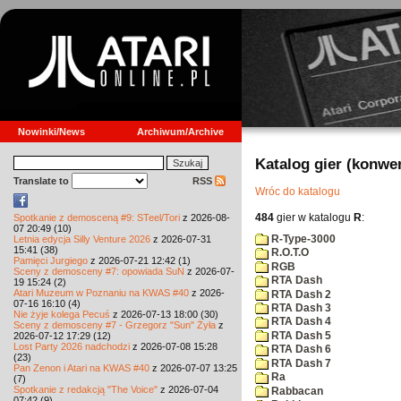
Nowinki/News
Archiwum/Archive
Katalog gier (konwe
Translate to
RSS
Wróc do katalogu
484
gier w katalogu
R
:
Spotkanie z demosceną #9: STeel/Tori
z 2026-08-
07 20:49 (10)
R-Type-3000
Letnia edycja Silly Venture 2026
z 2026-07-31
15:41 (38)
R.O.T.O
Pamięci Jurgiego
z 2026-07-21 12:42 (1)
RGB
Sceny z demosceny #7: opowiada SuN
z 2026-07-
RTA Dash
19 15:24 (2)
Atari Muzeum w Poznaniu na KWAS #40
z 2026-
RTA Dash 2
07-16 16:10 (4)
RTA Dash 3
Nie żyje kolega Pecuś
z 2026-07-13 18:00 (30)
RTA Dash 4
Sceny z demosceny #7 - Grzegorz "Sun" Żyła
z
RTA Dash 5
2026-07-12 17:29 (12)
Lost Party 2026 nadchodzi
z 2026-07-08 15:28
RTA Dash 6
(23)
RTA Dash 7
Pan Zenon i Atari na KWAS #40
z 2026-07-07 13:25
Ra
(7)
Spotkanie z redakcją "The Voice"
z 2026-07-04
Rabbacan
07:42 (9)