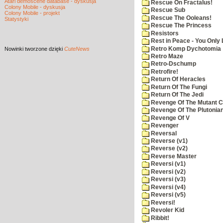
Atari demoscene database - dyskusja
Rescue On Fractalus!
Colony Mobile - dyskusja
Rescue Sub
Colony Mobile - projekt
Rescue The Ooleans!
Statystyki
Rescue The Princess
Resistors
Rest in Peace - You Only
Retro Komp Dychotomia
Nowinki
tworzone dzięki
CuteNews
Retro Maze
Retro-Dschump
Retrofire!
Return Of Heracles
Return Of The Fungi
Return Of The Jedi
Revenge Of The Mutant 
Revenge Of The Plutonian
Revenge Of V
Revenger
Reversal
Reverse (v1)
Reverse (v2)
Reverse Master
Reversi (v1)
Reversi (v2)
Reversi (v3)
Reversi (v4)
Reversi (v5)
Reversi!
Revoler Kid
Ribbit!