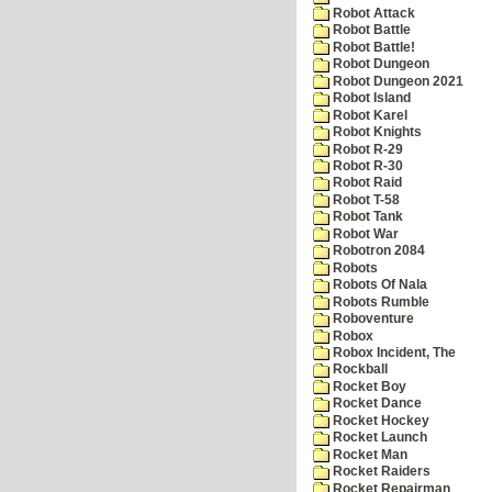
Robot Attack
Robot Battle
Robot Battle!
Robot Dungeon
Robot Dungeon 2021
Robot Island
Robot Karel
Robot Knights
Robot R-29
Robot R-30
Robot Raid
Robot T-58
Robot Tank
Robot War
Robotron 2084
Robots
Robots Of Nala
Robots Rumble
Roboventure
Robox
Robox Incident, The
Rockball
Rocket Boy
Rocket Dance
Rocket Hockey
Rocket Launch
Rocket Man
Rocket Raiders
Rocket Repairman