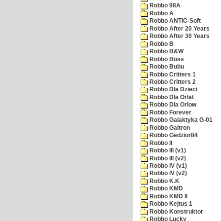
Robbo 98A
Robbo A
Robbo ANTIC-Soft
Robbo After 20 Years
Robbo After 30 Years
Robbo B
Robbo B&W
Robbo Boss
Robbo Bubu
Robbo Critters 1
Robbo Critters 2
Robbo Dla Dzieci
Robbo Dla Orlat
Robbo Dla Orlow
Robbo Forever
Robbo Galaktyka G-01
Robbo Galtron
Robbo Gedzior84
Robbo II
Robbo III (v1)
Robbo III (v2)
Robbo IV (v1)
Robbo IV (v2)
Robbo K.K
Robbo KMD
Robbo KMD II
Robbo Kejtus 1
Robbo Konstruktor
Robbo Lucky