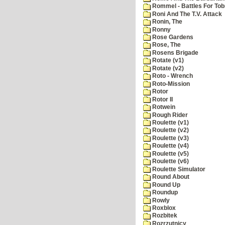
Rommel - Battles For Tob
Roni And The T.V. Attack
Ronin, The
Ronny
Rose Gardens
Rose, The
Rosens Brigade
Rotate (v1)
Rotate (v2)
Roto - Wrench
Roto-Mission
Rotor
Rotor II
Rotwein
Rough Rider
Roulette (v1)
Roulette (v2)
Roulette (v3)
Roulette (v4)
Roulette (v5)
Roulette (v6)
Roulette Simulator
Round About
Round Up
Roundup
Rowly
Roxblox
Rozbitek
Rozrzutnicy