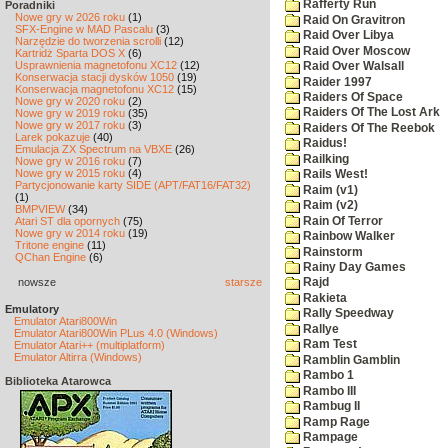
Rafferty Run
Poradniki
Nowe gry w 2026 roku
(1)
Raid On Gravitron
SFX-Engine w MAD Pascalu
(3)
Raid Over Libya
Narzędzie do tworzenia scrolli
(12)
Raid Over Moscow
Kartridż Sparta DOS X
(6)
Usprawnienia magnetofonu XC12
(12)
Raid Over Walsall
Konserwacja stacji dysków 1050
(19)
Raider 1997
Konserwacja magnetofonu XC12
(15)
Raiders Of Space
Nowe gry w 2020 roku
(2)
Raiders Of The Lost Ark
Nowe gry w 2019 roku
(35)
Nowe gry w 2017 roku
(3)
Raiders Of The Reebok
Larek pokazuje
(40)
Raidus!
Emulacja ZX Spectrum na VBXE
(26)
Railking
Nowe gry w 2016 roku
(7)
Nowe gry w 2015 roku
(4)
Rails West!
Partycjonowanie karty SIDE (APT/FAT16/FAT32)
Raim (v1)
(1)
Raim (v2)
BMPVIEW
(34)
Rain Of Terror
Atari ST dla opornych
(75)
Nowe gry w 2014 roku
(19)
Rainbow Walker
Tritone engine
(11)
Rainstorm
QChan Engine
(6)
Rainy Day Games
nowsze
starsze
Rajd
Rakieta
Emulatory
Rally Speedway
Emulator Atari800Win
Rallye
Emulator Atari800Win PLus 4.0 (Windows)
Ram Test
Emulator Atari++ (multiplatform)
Emulator Altirra (Windows)
Ramblin Gamblin
Rambo 1
Biblioteka Atarowca
Rambo III
Rambug II
Ramp Rage
Rampage