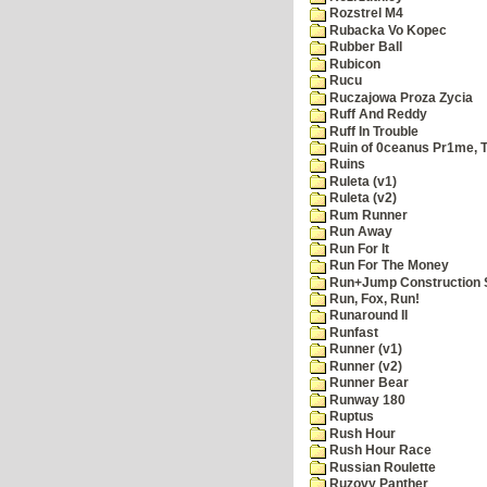
Rozstrel M4
Rubacka Vo Kopec
Rubber Ball
Rubicon
Rucu
Ruczajowa Proza Zycia
Ruff And Reddy
Ruff In Trouble
Ruin of 0ceanus Pr1me, 
Ruins
Ruleta (v1)
Ruleta (v2)
Rum Runner
Run Away
Run For It
Run For The Money
Run+Jump Construction S
Run, Fox, Run!
Runaround II
Runfast
Runner (v1)
Runner (v2)
Runner Bear
Runway 180
Ruptus
Rush Hour
Rush Hour Race
Russian Roulette
Ruzovy Panther