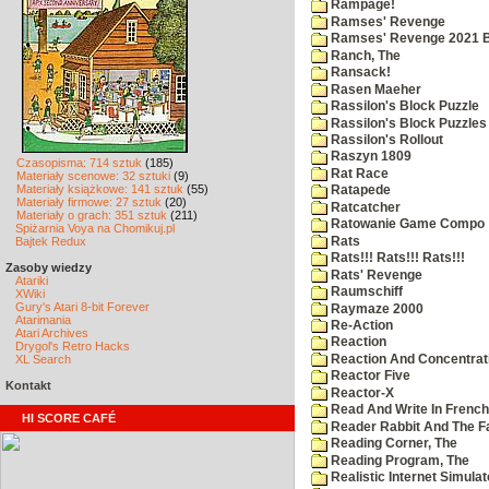
Rampage!
Ramses' Revenge
Ramses' Revenge 2021 
Ranch, The
Ransack!
Rasen Maeher
Rassilon's Block Puzzle
Rassilon's Block Puzzles
Rassilon's Rollout
Raszyn 1809
Czasopisma: 714 sztuk
(185)
Rat Race
Materiały scenowe: 32 sztuki
(9)
Materiały książkowe: 141 sztuk
(55)
Ratapede
Materiały firmowe: 27 sztuk
(20)
Ratcatcher
Materiały o grach: 351 sztuk
(211)
Ratowanie Game Compo
Spiżarnia Voya na Chomikuj.pl
Rats
Bajtek Redux
Rats!!! Rats!!! Rats!!!
Zasoby wiedzy
Rats' Revenge
Atariki
Raumschiff
XWiki
Gury's Atari 8-bit Forever
Raymaze 2000
Atarimania
Re-Action
Atari Archives
Reaction
Drygol's Retro Hacks
Reaction And Concentrati
XL Search
Reactor Five
Kontakt
Reactor-X
Read And Write In French
HI SCORE CAFÉ
Reader Rabbit And The F
Reading Corner, The
Reading Program, The
Realistic Internet Simulat