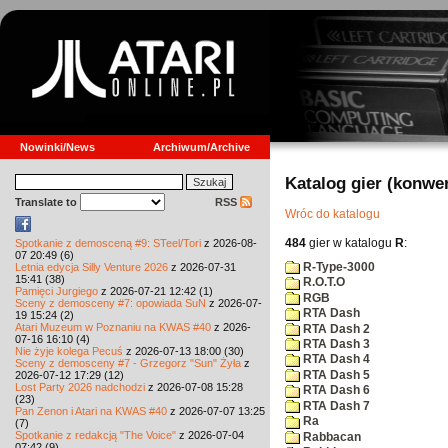
Nowinki/News
Archiwum/Archive
Katalog gier (konwe
Translate to
RSS
Wróc do katalogu
484
gier w katalogu
R
:
Spotkanie z demosceną #9: STeel/Tori
z 2026-08-
07 20:49 (6)
R-Type-3000
Letnia edycja Silly Venture 2026
z 2026-07-31
15:41 (38)
R.O.T.O
Pamięci Jurgiego
z 2026-07-21 12:42 (1)
RGB
Sceny z demosceny #7: opowiada SuN
z 2026-07-
RTA Dash
19 15:24 (2)
Atari Muzeum w Poznaniu na KWAS #40
z 2026-
RTA Dash 2
07-16 16:10 (4)
RTA Dash 3
Nie żyje kolega Pecuś
z 2026-07-13 18:00 (30)
RTA Dash 4
Sceny z demosceny #7 - Grzegorz "Sun" Żyła
z
RTA Dash 5
2026-07-12 17:29 (12)
Lost Party 2026 nadchodzi
z 2026-07-08 15:28
RTA Dash 6
(23)
RTA Dash 7
Pan Zenon i Atari na KWAS #40
z 2026-07-07 13:25
Ra
(7)
Spotkanie z redakcją "The Voice"
z 2026-07-04
Rabbacan
07:42 (9)