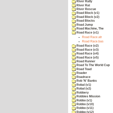
River Rally
River Rat
River Rescue
Road Block (v1)
Road Block (v2)
Road Blocks
Road Jump
Road Machine, The
Road Race (v1)
Road Race.atr
Road Race.bas
Road Race (v2)
Road Race (v3)
Road Race (v4)
Road Race (v5)
Road Runner
Road To The World Cup
Road Toad
Roader
Roadrace
Rob 'N' Banks
Robal (v1)
Robal (v2)
Robbery
Robbies Mission
Robbo (v1)
Robbo (v10)
Robbo (v11)
Robbo (v12)