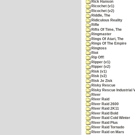
Rick Hanson
Ricochet (v1)
Ricochet (v2)
Riddle, The
Ridiculous Reality
Rifle
Rifts Of Time, The
Ringmaster
Rings Of Atari, The
Rings Of The Empire
Ringtoss
Riot
Rip Off!
Ripper (v1)
Ripper (v2)
Risk (v1)
Risk (v2)
Risk Je Zisk
Risky Rescue
Risky Rescue Industrial 
River
River Raid
River Raid 2600
River Raid 2K11
River Raid Bold
River Raid Cold Winter
River Raid Plus
River Raid Tornado
River Raid on Mars