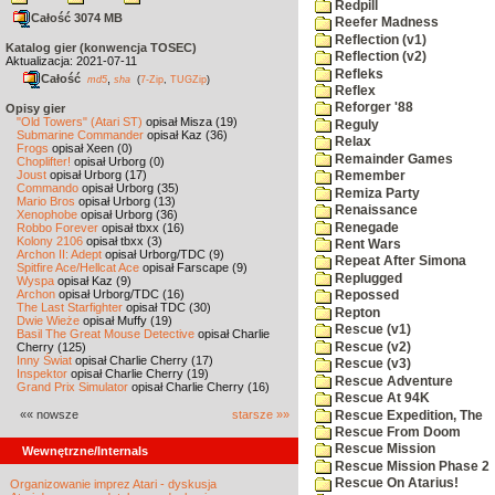
Redpill
Całość 3074 MB
Reefer Madness
Reflection (v1)
Katalog gier (konwencja TOSEC)
Reflection (v2)
Aktualizacja: 2021-07-11
Refleks
Całość
,
md5
sha
(
7-Zip
,
TUGZip
)
Reflex
Reforger '88
Opisy gier
"Old Towers" (Atari ST)
opisał Misza (19)
Reguly
Submarine Commander
opisał Kaz (36)
Relax
Frogs
opisał Xeen (0)
Remainder Games
Choplifter!
opisał Urborg (0)
Joust
opisał Urborg (17)
Remember
Commando
opisał Urborg (35)
Remiza Party
Mario Bros
opisał Urborg (13)
Renaissance
Xenophobe
opisał Urborg (36)
Renegade
Robbo Forever
opisał tbxx (16)
Kolony 2106
opisał tbxx (3)
Rent Wars
Archon II: Adept
opisał Urborg/TDC (9)
Repeat After Simona
Spitfire Ace/Hellcat Ace
opisał Farscape (9)
Replugged
Wyspa
opisał Kaz (9)
Archon
opisał Urborg/TDC (16)
Repossed
The Last Starfighter
opisał TDC (30)
Repton
Dwie Wieże
opisał Muffy (19)
Rescue (v1)
Basil The Great Mouse Detective
opisał Charlie
Rescue (v2)
Cherry (125)
Inny Świat
opisał Charlie Cherry (17)
Rescue (v3)
Inspektor
opisał Charlie Cherry (19)
Rescue Adventure
Grand Prix Simulator
opisał Charlie Cherry (16)
Rescue At 94K
«« nowsze
starsze »»
Rescue Expedition, The
Rescue From Doom
Rescue Mission
Wewnętrzne/Internals
Rescue Mission Phase 2
Rescue On Atarius!
Organizowanie imprez Atari - dyskusja