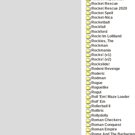
Rocket Rescue
Rocket Rescue 2020
Rocket Spell
Rocket-Nica
Rocketball
Rockfall
Rockford
Rocki Im Lolliland
Rockies, The
Rockman
Rockmania
Rocks! (v1)
Rocks! (v2)
Rockslide!
Rodent Revenge
Roderic
Rodman
Rogue
Roguelike
Rogul
Roll 'Em! Maze Loader
Roll' Em
Rollerball II
Rolltris
Rollydolly
Roman Checkers
Roman Conquest
Roman Empire
Rome And The Barbarian