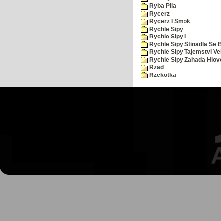
Ryba Pila
Rycerz
Rycerz I Smok
Rychle Sipy
Rychle Sipy I
Rychle Sipy Stinadla Se 
Rychle Sipy Tajemstvi Ve
Rychle Sipy Zahada Hlov
Rzad
Rzekotka