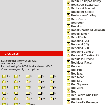
Realm Of Impossibility
Realsport Basketball
Realsport Football
Realsport Soccer
Realsports Curling
Rear Guard
Reardoor
Reaxion
Rebel Charge At Chicka
Rebel Fighter
Rebel Probe
Rebound (v1)
Rebound (v2)
Rebound (v3)
Rebound Contest
Gry/Games
Rebound Creation Kit
Reckless Driving
Katalog gier (konwencja Kaz)
Reckless Racer
Aktualizacja: 2026-07-19
Recount
Liczba katalogów: 8878, liczba plików: 40040
Zmian katalogów: 1, zmian plików: 1
Red Hot
Red Max
0-9
A
B
C
D
Red Moon
Red Sky
E
F
G
H
I
Red Squares
J
K
L
M
N
Red Zone
Red!
O
P
Q
R
S
Red, White And Blue
T
U
V
W
X
Redblue
Redhead's Revenge
Y
Z
inne