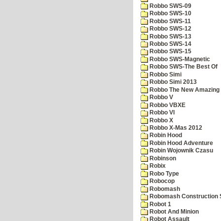
Robbo SWS-09
Robbo SWS-10
Robbo SWS-11
Robbo SWS-12
Robbo SWS-13
Robbo SWS-14
Robbo SWS-15
Robbo SWS-Magnetic
Robbo SWS-The Best Of
Robbo Simi
Robbo Simi 2013
Robbo The New Amazing A
Robbo V
Robbo VBXE
Robbo VI
Robbo X
Robbo X-Mas 2012
Robin Hood
Robin Hood Adventure
Robin Wojownik Czasu
Robinson
Robix
Robo Type
Robocop
Robomash
Robomash Construction 
Robot 1
Robot And Minion
Robot Assault