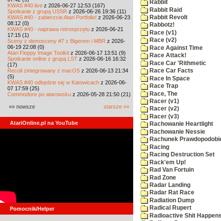
Rabbit
KWAS #40 live
z 2026-06-27 12:53 (167)
Rabbit Raid
Spotkanie z grupą USSR
z 2026-06-26 19:36 (11)
KWAS #40 - zabierzcie Atari Portfolio!
z 2026-06-23
Rabbit Revolt
08:12 (0)
Rabbotz!
KWAS #40 - naprawa retrosprzętu
z 2026-06-21
Race (v1)
17:15 (1)
Race (v2)
Sceny z demosceny #7 z Bigerem i MBR
z 2026-
06-19 22:08 (0)
Race Against Time
Atari Floppy Image Toolkit
z 2026-06-17 13:51 (9)
Race Attack!
Spotkanie online z grupą LST
z 2026-06-16 16:32
Race Car 'Rithmetic
(17)
Recoil zintegrowany z macOS
z 2026-06-13 21:34
Race Car Facts
(5)
Race In Space
KWAS #40 odbędzie się w Katowicach
z 2026-06-
Race Trap
07 17:59 (25)
Race, The
Commodore po atarowsku
z 2026-05-28 21:50 (21)
Racer (v1)
«« nowsze
starsze »»
Racer (v2)
Racer (v3)
AtariOnline.pl na YouTube
Rachowanie Heartlight
Rachowanie Nessie
Rachunek Prawdopodobi
Racing
Racing Destruction Set
Rack'em Up!
Rad Van Fortuin
Rad Zone
Radar Landing
Radar Rat Race
Radiation Dump
Radical Rupert
Pomocnik/Helper
Radioactive Shit Happens