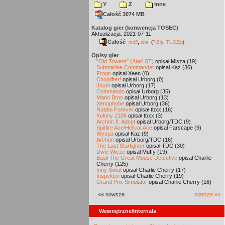
Y
Z
inne
Całość 3074 MB
Katalog gier (konwencja TOSEC)
Aktualizacja: 2021-07-11
Całość
,
md5
sha
(
7-Zip
,
TUGZip
)
Opisy gier
"Old Towers" (Atari ST)
opisał Misza (19)
Submarine Commander
opisał Kaz (36)
Frogs
opisał Xeen (0)
Choplifter!
opisał Urborg (0)
Joust
opisał Urborg (17)
Commando
opisał Urborg (35)
Mario Bros
opisał Urborg (13)
Xenophobe
opisał Urborg (36)
Robbo Forever
opisał tbxx (16)
Kolony 2106
opisał tbxx (3)
Archon II: Adept
opisał Urborg/TDC (9)
Spitfire Ace/Hellcat Ace
opisał Farscape (9)
Wyspa
opisał Kaz (9)
Archon
opisał Urborg/TDC (16)
The Last Starfighter
opisał TDC (30)
Dwie Wieże
opisał Muffy (19)
Basil The Great Mouse Detective
opisał Charlie
Cherry (125)
Inny Świat
opisał Charlie Cherry (17)
Inspektor
opisał Charlie Cherry (19)
Grand Prix Simulator
opisał Charlie Cherry (16)
«« nowsze
starsze »»
Wewnętrzne/Internals