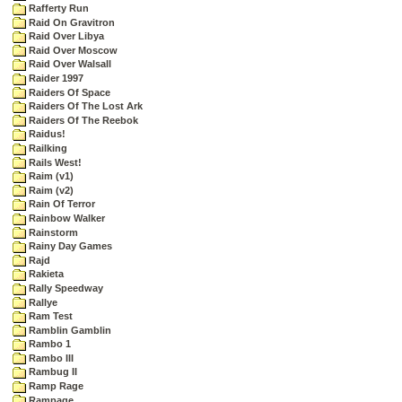
Rafferty Run
Raid On Gravitron
Raid Over Libya
Raid Over Moscow
Raid Over Walsall
Raider 1997
Raiders Of Space
Raiders Of The Lost Ark
Raiders Of The Reebok
Raidus!
Railking
Rails West!
Raim (v1)
Raim (v2)
Rain Of Terror
Rainbow Walker
Rainstorm
Rainy Day Games
Rajd
Rakieta
Rally Speedway
Rallye
Ram Test
Ramblin Gamblin
Rambo 1
Rambo III
Rambug II
Ramp Rage
Rampage