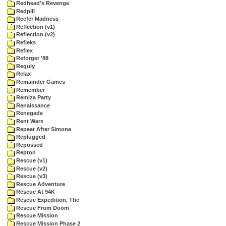
Redhead's Revenge
Redpill
Reefer Madness
Reflection (v1)
Reflection (v2)
Refleks
Reflex
Reforger '88
Reguly
Relax
Remainder Games
Remember
Remiza Party
Renaissance
Renegade
Rent Wars
Repeat After Simona
Replugged
Repossed
Repton
Rescue (v1)
Rescue (v2)
Rescue (v3)
Rescue Adventure
Rescue At 94K
Rescue Expedition, The
Rescue From Doom
Rescue Mission
Rescue Mission Phase 2