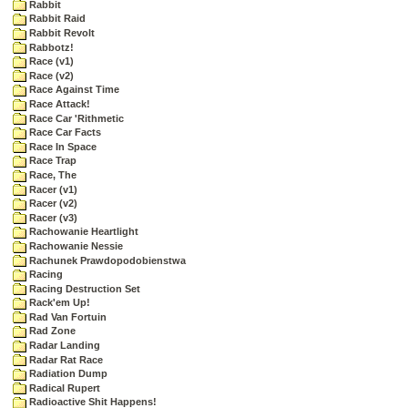
Rabbit
Rabbit Raid
Rabbit Revolt
Rabbotz!
Race (v1)
Race (v2)
Race Against Time
Race Attack!
Race Car 'Rithmetic
Race Car Facts
Race In Space
Race Trap
Race, The
Racer (v1)
Racer (v2)
Racer (v3)
Rachowanie Heartlight
Rachowanie Nessie
Rachunek Prawdopodobienstwa
Racing
Racing Destruction Set
Rack'em Up!
Rad Van Fortuin
Rad Zone
Radar Landing
Radar Rat Race
Radiation Dump
Radical Rupert
Radioactive Shit Happens!