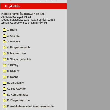
Użytki/Utils
Katalog użytków (konwencja Kaz)
Aktualizacja: 2026-03-12
Liczba katalogów: 2141, liczba plików: 10533
Zmian katalogów: 52, zmian plików: 93
1. Biuro
2. Grafika
3. Muzyka
4. Programowanie
5. Magnetofon
6. Stacja dyskietek
7. DOS-y
8. ROM-y
9. Rozne
B. Emulatory
C. Edukacyjne
D. Komunikacja
E. Diagnostyczne
F. Archiwizowanie i kompresowanie