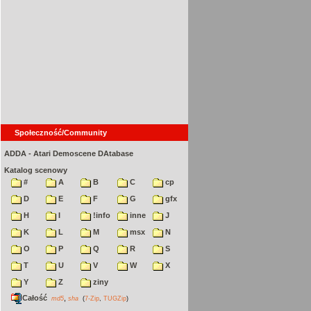
Społeczność/Community
ADDA - Atari Demoscene DAtabase
Katalog scenowy
#
A
B
C
cp
D
E
F
G
gfx
H
I
!info
inne
J
K
L
M
msx
N
O
P
Q
R
S
T
U
V
W
X
Y
Z
ziny
Całość
,
md5
sha
(
7-Zip
,
TUGZip
)