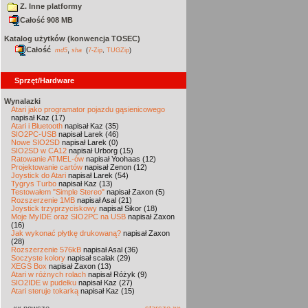
Z. Inne platformy
Całość 908 MB
Katalog użytków (konwencja TOSEC)
Całość
,
md5
sha
(
7-Zip
,
TUGZip
)
Sprzęt/Hardware
Wynalazki
Atari jako programator pojazdu gąsienicowego
napisał Kaz (17)
Atari i Bluetooth
napisał Kaz (35)
SIO2PC-USB
napisał Larek (46)
Nowe SIO2SD
napisał Larek (0)
SIO2SD w CA12
napisał Urborg (15)
Ratowanie ATMEL-ów
napisał Yoohaas (12)
Projektowanie cartów
napisał Zenon (12)
Joystick do Atari
napisał Larek (54)
Tygrys Turbo
napisał Kaz (13)
Testowałem "Simple Stereo"
napisał Zaxon (5)
Rozszerzenie 1MB
napisał Asal (21)
Joystick trzyprzyciskowy
napisał Sikor (18)
Moje MyIDE oraz SIO2PC na USB
napisał Zaxon
(16)
Jak wykonać płytkę drukowaną?
napisał Zaxon
(28)
Rozszerzenie 576kB
napisał Asal (36)
Soczyste kolory
napisał scalak (29)
XEGS Box
napisał Zaxon (13)
Atari w różnych rolach
napisał Różyk (9)
SIO2IDE w pudełku
napisał Kaz (27)
Atari steruje tokarką
napisał Kaz (15)