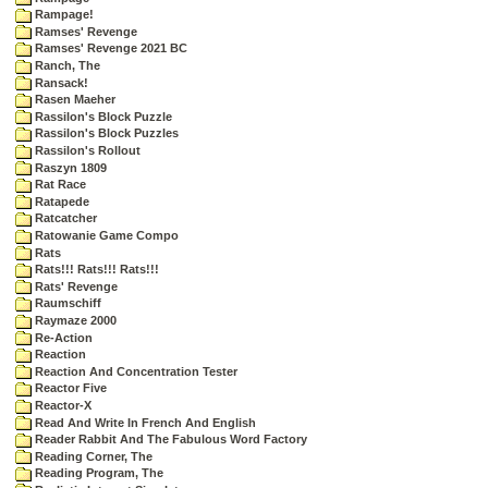
Rampage!
Ramses' Revenge
Ramses' Revenge 2021 BC
Ranch, The
Ransack!
Rasen Maeher
Rassilon's Block Puzzle
Rassilon's Block Puzzles
Rassilon's Rollout
Raszyn 1809
Rat Race
Ratapede
Ratcatcher
Ratowanie Game Compo
Rats
Rats!!! Rats!!! Rats!!!
Rats' Revenge
Raumschiff
Raymaze 2000
Re-Action
Reaction
Reaction And Concentration Tester
Reactor Five
Reactor-X
Read And Write In French And English
Reader Rabbit And The Fabulous Word Factory
Reading Corner, The
Reading Program, The