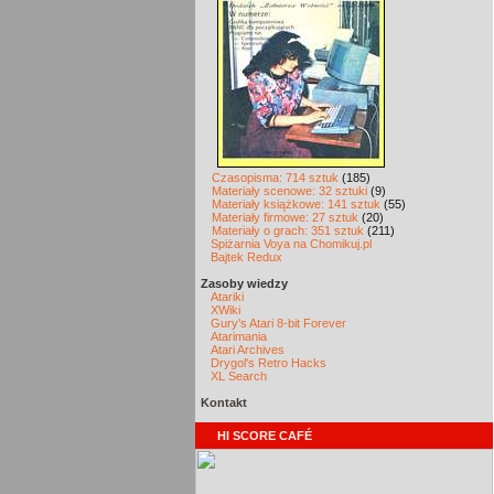
Czasopisma: 714 sztuk
(185)
Materiały scenowe: 32 sztuki
(9)
Materiały książkowe: 141 sztuk
(55)
Materiały firmowe: 27 sztuk
(20)
Materiały o grach: 351 sztuk
(211)
Spiżarnia Voya na Chomikuj.pl
Bajtek Redux
Zasoby wiedzy
Atariki
XWiki
Gury's Atari 8-bit Forever
Atarimania
Atari Archives
Drygol's Retro Hacks
XL Search
Kontakt
HI SCORE CAFÉ