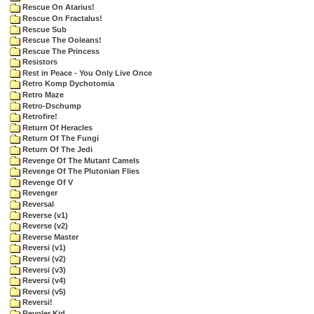
Rescue On Atarius!
Rescue On Fractalus!
Rescue Sub
Rescue The Ooleans!
Rescue The Princess
Resistors
Rest in Peace - You Only Live Once
Retro Komp Dychotomia
Retro Maze
Retro-Dschump
Retrofire!
Return Of Heracles
Return Of The Fungi
Return Of The Jedi
Revenge Of The Mutant Camels
Revenge Of The Plutonian Flies
Revenge Of V
Revenger
Reversal
Reverse (v1)
Reverse (v2)
Reverse Master
Reversi (v1)
Reversi (v2)
Reversi (v3)
Reversi (v4)
Reversi (v5)
Reversi!
Revoler Kid