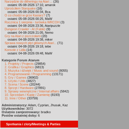
Narzędzie do ditheringu na Atari ...
(26)
ostatni: 05-08-2026 17:10, amarok
Uprościłem Starquake
(16)
ostatni: 05-08-2026 00:34, Bca
O co chodzi w grze Kasiarz?
(7)
ostatni: 05-08-2026 00:25, MaW
Rocznica 1 sierpnia - turówka WRCOH
(3)
ostatni: 04-08-2026 23:36, Ataripuzzle
Dungeon Crawler - AI (Fable)
(9)
ostatni: 04-08-2026 21:05, Nemo
Gry na Atari z pszczołami
(20)
ostatni: 04-08-2026 19:38, miker
Sprawa nowych płyt głównych Atari...
(71)
ostatni: 04-08-2026 19:18, tebe
Konsole z Lidla
(14)
ostatni: 04-08-2026 09:48, MaW
Kategorie Forum Atarum
1. Projekty / Projects
(29854)
2. Grafika / Graphics
(6813)
3. Muzyka i dźwięk / Music and sound
(8055)
4. Programowanie / Programming
(13171)
5. Gry / Games
(36902)
6. Użytki / Utils
(4827)
7. Scena / Scene
(20244)
8. Sprzęt / Hardware
(27891)
9. Sprawy wewnętrzne / Internal affairs
(5842)
10. Sprzedam / Kupię / Zamienię
(8193)
11. Inne / Other
(33759)
Administratorzy:
Adam, Cyprian, Jhusak, Kaz
Użytkowników:
3072
Ostatnio zarejestrowany:
bradko
Postów ostatniej doby:
6
Spotkania i zloty/Meetings & Parties