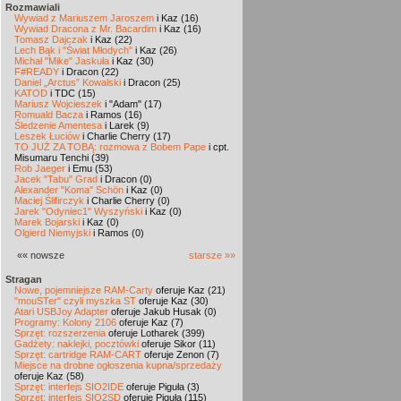
Rozmawiali
Wywiad z Mariuszem Jaroszem
i Kaz (16)
Wywiad Dracona z Mr. Bacardim
i Kaz (16)
Tomasz Dajczak
i Kaz (22)
Lech Bąk i "Świat Młodych"
i Kaz (26)
Michał "Mike" Jaskuła
i Kaz (30)
F#READY
i Dracon (22)
Daniel „Arctus” Kowalski
i Dracon (25)
KATOD
i TDC (15)
Mariusz Wojcieszek
i "Adam" (17)
Romuald Bacza
i Ramos (16)
Śledzenie Amentesa
i Larek (9)
Leszek Łuciów
i Charlie Cherry (17)
TO JUŻ ZA TOBĄ: rozmowa z Bobem Pape
i cpt.
Misumaru Tenchi (39)
Rob Jaeger
i Emu (53)
Jacek "Tabu" Grad
i Dracon (0)
Alexander "Koma" Schön
i Kaz (0)
Maciej Ślifirczyk
i Charlie Cherry (0)
Jarek "Odyniec1" Wyszyński
i Kaz (0)
Marek Bojarski
i Kaz (0)
Olgierd Niemyjski
i Ramos (0)
«« nowsze
starsze »»
Stragan
Nowe, pojemniejsze RAM-Carty
oferuje Kaz (21)
"mouSTer" czyli myszka ST
oferuje Kaz (30)
Atari USBJoy Adapter
oferuje Jakub Husak (0)
Programy: Kolony 2106
oferuje Kaz (7)
Sprzęt: rozszerzenia
oferuje Lotharek (399)
Gadżety: naklejki, pocztówki
oferuje Sikor (11)
Sprzęt: cartridge RAM-CART
oferuje Zenon (7)
Miejsce na drobne ogłoszenia kupna/sprzedaży
oferuje Kaz (58)
Sprzęt: interfejs SIO2IDE
oferuje Piguła (3)
Sprzęt: interfejs SIO2SD
oferuje Piguła (115)