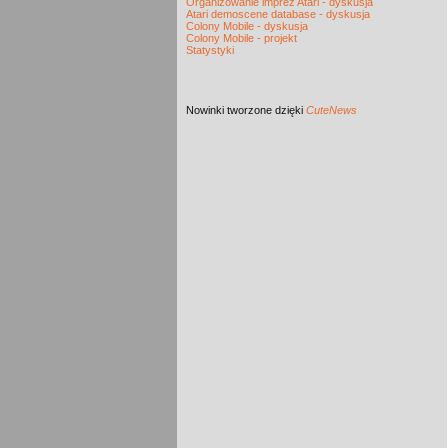
Organizowanie imprez Atari - dyskusja
Atari demoscene database - dyskusja
Colony Mobile - dyskusja
Colony Mobile - projekt
Statystyki
Nowinki
tworzone dzięki
CuteNews