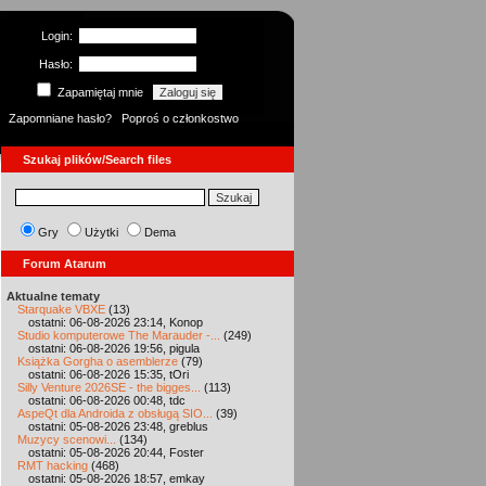
Login:
Hasło:
Zapamiętaj mnie
Zapomniane hasło?
Poproś o członkostwo
Szukaj plików/Search files
Gry
Użytki
Dema
Forum Atarum
Aktualne tematy
Starquake VBXE
(13)
ostatni: 06-08-2026 23:14, Konop
Studio komputerowe The Marauder -...
(249)
ostatni: 06-08-2026 19:56, pigula
Książka Gorgha o asemblerze
(79)
ostatni: 06-08-2026 15:35, tOri
Silly Venture 2026SE - the bigges...
(113)
ostatni: 06-08-2026 00:48, tdc
AspeQt dla Androida z obsługą SIO...
(39)
ostatni: 05-08-2026 23:48, greblus
Muzycy scenowi...
(134)
ostatni: 05-08-2026 20:44, Foster
RMT hacking
(468)
ostatni: 05-08-2026 18:57, emkay