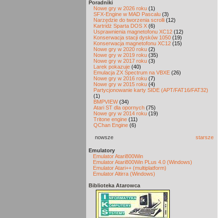
Poradniki
Nowe gry w 2026 roku
(1)
SFX-Engine w MAD Pascalu
(3)
Narzędzie do tworzenia scrolli
(12)
Kartridż Sparta DOS X
(6)
Usprawnienia magnetofonu XC12
(12)
Konserwacja stacji dysków 1050
(19)
Konserwacja magnetofonu XC12
(15)
Nowe gry w 2020 roku
(2)
Nowe gry w 2019 roku
(35)
Nowe gry w 2017 roku
(3)
Larek pokazuje
(40)
Emulacja ZX Spectrum na VBXE
(26)
Nowe gry w 2016 roku
(7)
Nowe gry w 2015 roku
(4)
Partycjonowanie karty SIDE (APT/FAT16/FAT32)
(1)
BMPVIEW
(34)
Atari ST dla opornych
(75)
Nowe gry w 2014 roku
(19)
Tritone engine
(11)
QChan Engine
(6)
nowsze
starsze
Emulatory
Emulator Atari800Win
Emulator Atari800Win PLus 4.0 (Windows)
Emulator Atari++ (multiplatform)
Emulator Altirra (Windows)
Biblioteka Atarowca