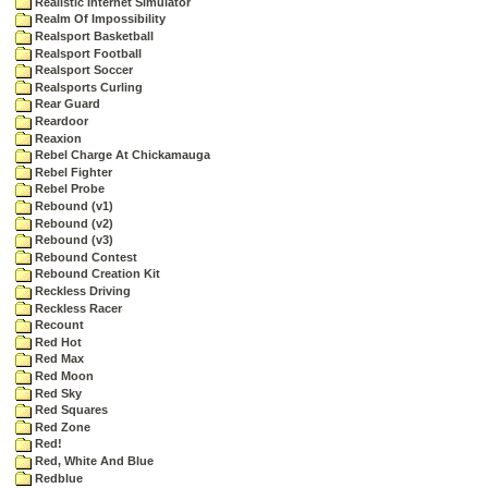
Realistic Internet Simulator
Realm Of Impossibility
Realsport Basketball
Realsport Football
Realsport Soccer
Realsports Curling
Rear Guard
Reardoor
Reaxion
Rebel Charge At Chickamauga
Rebel Fighter
Rebel Probe
Rebound (v1)
Rebound (v2)
Rebound (v3)
Rebound Contest
Rebound Creation Kit
Reckless Driving
Reckless Racer
Recount
Red Hot
Red Max
Red Moon
Red Sky
Red Squares
Red Zone
Red!
Red, White And Blue
Redblue