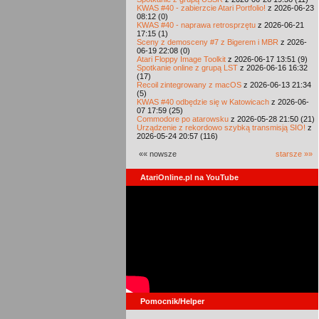
KWAS #40 - zabierzcie Atari Portfolio!
z 2026-06-23
08:12 (0)
KWAS #40 - naprawa retrosprzętu
z 2026-06-21
17:15 (1)
Sceny z demosceny #7 z Bigerem i MBR
z 2026-
06-19 22:08 (0)
Atari Floppy Image Toolkit
z 2026-06-17 13:51 (9)
Spotkanie online z grupą LST
z 2026-06-16 16:32
(17)
Recoil zintegrowany z macOS
z 2026-06-13 21:34
(5)
KWAS #40 odbędzie się w Katowicach
z 2026-06-
07 17:59 (25)
Commodore po atarowsku
z 2026-05-28 21:50 (21)
Urządzenie z rekordowo szybką transmisją SIO!
z
2026-05-24 20:57 (116)
«« nowsze
starsze »»
AtariOnline.pl na YouTube
Pomocnik/Helper