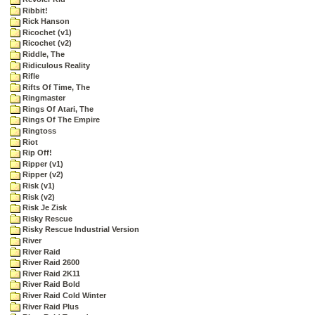
Ribbit!
Rick Hanson
Ricochet (v1)
Ricochet (v2)
Riddle, The
Ridiculous Reality
Rifle
Rifts Of Time, The
Ringmaster
Rings Of Atari, The
Rings Of The Empire
Ringtoss
Riot
Rip Off!
Ripper (v1)
Ripper (v2)
Risk (v1)
Risk (v2)
Risk Je Zisk
Risky Rescue
Risky Rescue Industrial Version
River
River Raid
River Raid 2600
River Raid 2K11
River Raid Bold
River Raid Cold Winter
River Raid Plus