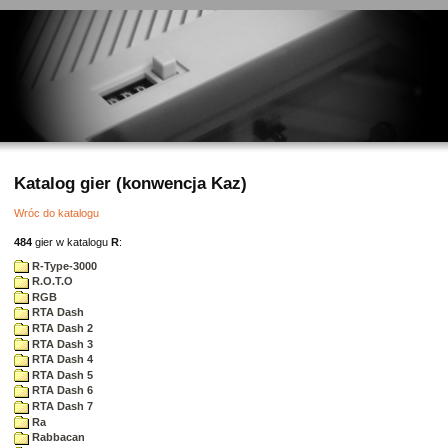
Katalog gier (konwencja Kaz)
Wróc do katalogu
484
gier w katalogu
R
:
R-Type-3000
R.O.T.O
RGB
RTA Dash
RTA Dash 2
RTA Dash 3
RTA Dash 4
RTA Dash 5
RTA Dash 6
RTA Dash 7
Ra
Rabbacan