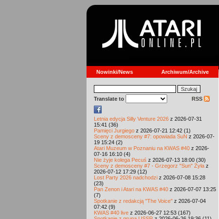
Nowinki/News
Archiwum/Archive
Translate to
RSS
Letnia edycja Silly Venture 2026
z 2026-07-31
15:41 (36)
Pamięci Jurgiego
z 2026-07-21 12:42 (1)
Sceny z demosceny #7: opowiada SuN
z 2026-07-
19 15:24 (2)
Atari Muzeum w Poznaniu na KWAS #40
z 2026-
07-16 16:10 (4)
Nie żyje kolega Pecuś
z 2026-07-13 18:00 (30)
Sceny z demosceny #7 - Grzegorz "Sun" Żyła
z
2026-07-12 17:29 (12)
Lost Party 2026 nadchodzi
z 2026-07-08 15:28
(23)
Pan Zenon i Atari na KWAS #40
z 2026-07-07 13:25
(7)
Spotkanie z redakcją "The Voice"
z 2026-07-04
07:42 (9)
KWAS #40 live
z 2026-06-27 12:53 (167)
Spotkanie z grupą USSR
z 2026-06-26 19:36 (11)