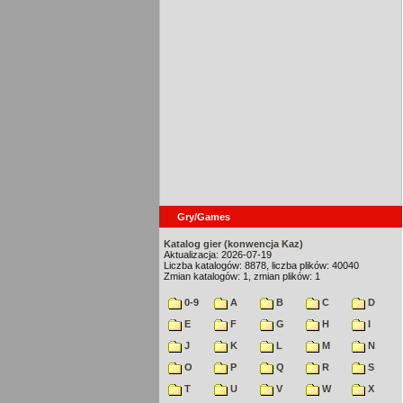
Gry/Games
Katalog gier (konwencja Kaz)
Aktualizacja: 2026-07-19
Liczba katalogów: 8878, liczba plików: 40040
Zmian katalogów: 1, zmian plików: 1
0-9
A
B
C
D
E
F
G
H
I
J
K
L
M
N
O
P
Q
R
S
T
U
V
W
X