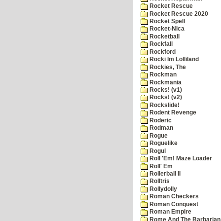
Rocket Rescue
Rocket Rescue 2020
Rocket Spell
Rocket-Nica
Rocketball
Rockfall
Rockford
Rocki Im Lolliland
Rockies, The
Rockman
Rockmania
Rocks! (v1)
Rocks! (v2)
Rockslide!
Rodent Revenge
Roderic
Rodman
Rogue
Roguelike
Rogul
Roll 'Em! Maze Loader
Roll' Em
Rollerball II
Rolltris
Rollydolly
Roman Checkers
Roman Conquest
Roman Empire
Rome And The Barbarian