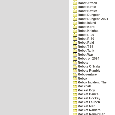
Robot Attack
Robot Battle
Robot Battle!
Robot Dungeon
Robot Dungeon 2021
Robot Island
Robot Karel
Robot Knights
Robot R-29
Robot R-30
Robot Raid
Robot T-58
Robot Tank
Robot War
Robotron 2084
Robots
Robots Of Nala
Robots Rumble
Roboventure
Robox
Robox Incident, The
Rockball
Rocket Boy
Rocket Dance
Rocket Hockey
Rocket Launch
Rocket Man
Rocket Raiders
Rocket Repairman