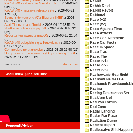
Rabbit
KWAS #40 - zabierzcie Atari Portfolio!
z 2026-06-23
Rabbit Raid
08:12 (0)
KWAS #40 - naprawa retrosprzętu
z 2026-06-21
Rabbit Revolt
17:15 (1)
Rabbotz!
Sceny z demosceny #7 z Bigerem i MBR
z 2026-
Race (v1)
06-19 22:08 (0)
Race (v2)
Atari Floppy Image Toolkit
z 2026-06-17 13:51 (9)
Spotkanie online z grupą LST
z 2026-06-16 16:32
Race Against Time
(16)
Race Attack!
Recoil zintegrowany z macOS
z 2026-06-13 21:34
Race Car 'Rithmetic
(5)
KWAS #40 odbędzie się w Katowicach
z 2026-06-
Race Car Facts
07 17:59 (25)
Race In Space
Commodore po atarowsku
z 2026-05-28 21:50 (21)
Race Trap
Urządzenie z rekordowo szybką transmisją SIO!
z
Race, The
2026-05-24 20:57 (116)
Racer (v1)
«« nowsze
starsze »»
Racer (v2)
Racer (v3)
AtariOnline.pl na YouTube
Rachowanie Heartlight
Rachowanie Nessie
Rachunek Prawdopodobi
Racing
Racing Destruction Set
Rack'em Up!
Rad Van Fortuin
Rad Zone
Radar Landing
Radar Rat Race
Radiation Dump
Radical Rupert
Pomocnik/Helper
Radioactive Shit Happens