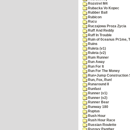
Rozstrel M4
Rubacka Vo Kopec
Rubber Ball
Rubicon
Rucu
Ruczajowa Proza Zycia
Ruff And Reddy
Ruff In Trouble
Ruin of 0ceanus Pr1me, 
Ruins
Ruleta (v1)
Ruleta (v2)
Rum Runner
Run Away
Run For It
Run For The Money
Run+Jump Construction S
Run, Fox, Run!
Runaround II
Runfast
Runner (v1)
Runner (v2)
Runner Bear
Runway 180
Ruptus
Rush Hour
Rush Hour Race
Russian Roulette
Ruzovy Panther