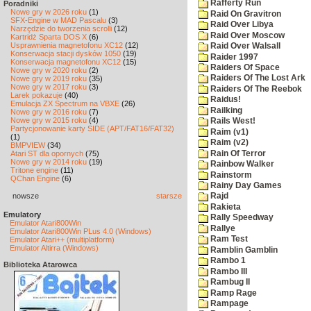
Rafferty Run
Poradniki
Nowe gry w 2026 roku
(1)
Raid On Gravitron
SFX-Engine w MAD Pascalu
(3)
Raid Over Libya
Narzędzie do tworzenia scrolli
(12)
Raid Over Moscow
Kartridż Sparta DOS X
(6)
Usprawnienia magnetofonu XC12
(12)
Raid Over Walsall
Konserwacja stacji dysków 1050
(19)
Raider 1997
Konserwacja magnetofonu XC12
(15)
Raiders Of Space
Nowe gry w 2020 roku
(2)
Raiders Of The Lost Ark
Nowe gry w 2019 roku
(35)
Nowe gry w 2017 roku
(3)
Raiders Of The Reebok
Larek pokazuje
(40)
Raidus!
Emulacja ZX Spectrum na VBXE
(26)
Railking
Nowe gry w 2016 roku
(7)
Nowe gry w 2015 roku
(4)
Rails West!
Partycjonowanie karty SIDE (APT/FAT16/FAT32)
Raim (v1)
(1)
Raim (v2)
BMPVIEW
(34)
Rain Of Terror
Atari ST dla opornych
(75)
Nowe gry w 2014 roku
(19)
Rainbow Walker
Tritone engine
(11)
Rainstorm
QChan Engine
(6)
Rainy Day Games
nowsze
starsze
Rajd
Rakieta
Emulatory
Rally Speedway
Emulator Atari800Win
Rallye
Emulator Atari800Win PLus 4.0 (Windows)
Ram Test
Emulator Atari++ (multiplatform)
Emulator Altirra (Windows)
Ramblin Gamblin
Rambo 1
Biblioteka Atarowca
Rambo III
Rambug II
Ramp Rage
Rampage