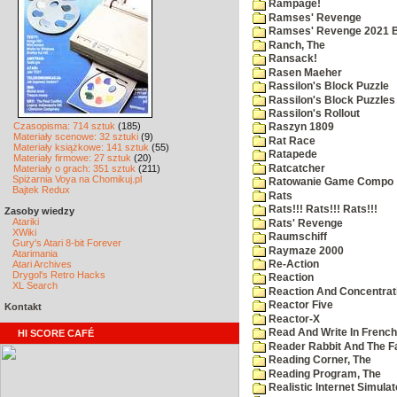
Rampage!
Ramses' Revenge
Ramses' Revenge 2021 
Ranch, The
Ransack!
Rasen Maeher
Rassilon's Block Puzzle
Rassilon's Block Puzzles
Rassilon's Rollout
Czasopisma: 714 sztuk
(185)
Raszyn 1809
Materiały scenowe: 32 sztuki
(9)
Rat Race
Materiały książkowe: 141 sztuk
(55)
Ratapede
Materiały firmowe: 27 sztuk
(20)
Ratcatcher
Materiały o grach: 351 sztuk
(211)
Spiżarnia Voya na Chomikuj.pl
Ratowanie Game Compo
Bajtek Redux
Rats
Rats!!! Rats!!! Rats!!!
Zasoby wiedzy
Atariki
Rats' Revenge
XWiki
Raumschiff
Gury's Atari 8-bit Forever
Raymaze 2000
Atarimania
Atari Archives
Re-Action
Drygol's Retro Hacks
Reaction
XL Search
Reaction And Concentrati
Reactor Five
Kontakt
Reactor-X
Read And Write In French
HI SCORE CAFÉ
Reader Rabbit And The F
Reading Corner, The
Reading Program, The
Realistic Internet Simulat