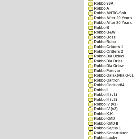
Robbo 98A
Robbo A
Robbo ANTIC-Soft
Robbo After 20 Years
Robbo After 30 Years
Robbo B
Robbo B&W
Robbo Boss
Robbo Bubu
Robbo Critters 1
Robbo Critters 2
Robbo Dla Dzieci
Robbo Dla Orlat
Robbo Dla Orlow
Robbo Forever
Robbo Galaktyka G-01
Robbo Galtron
Robbo Gedzior84
Robbo II
Robbo III (v1)
Robbo III (v2)
Robbo IV (v1)
Robbo IV (v2)
Robbo K.K
Robbo KMD
Robbo KMD II
Robbo Kejtus 1
Robbo Konstruktor
Robbo Lucky