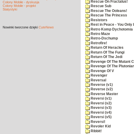
Rescue On Fractalus!
Colony Mobile - dyskusja
Colony Mobile - projekt
Rescue Sub
Statystyki
Rescue The Ooleans!
Rescue The Princess
Resistors
Rest in Peace - You Only
Nowinki
tworzone dzięki
CuteNews
Retro Komp Dychotomia
Retro Maze
Retro-Dschump
Retrofire!
Return Of Heracles
Return Of The Fungi
Return Of The Jedi
Revenge Of The Mutant 
Revenge Of The Plutonian
Revenge Of V
Revenger
Reversal
Reverse (v1)
Reverse (v2)
Reverse Master
Reversi (v1)
Reversi (v2)
Reversi (v3)
Reversi (v4)
Reversi (v5)
Reversi!
Revoler Kid
Ribbit!