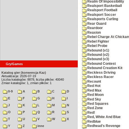
Realm Of Impossibility
Realsport Basketball
Realsport Football
Realsport Soccer
Realsports Curling
Rear Guard
Reardoor
Reaxion
Rebel Charge At Chicka
Rebel Fighter
Rebel Probe
Rebound (v1)
Rebound (v2)
Rebound (v3)
Rebound Contest
Gry/Games
Rebound Creation Kit
Reckless Driving
Katalog gier (konwencja Kaz)
Aktualizacja: 2026-07-19
Reckless Racer
Liczba katalogów: 8878, liczba plików: 40040
Recount
Zmian katalogów: 1, zmian plików: 1
Red Hot
Red Max
0-9
A
B
C
D
Red Moon
E
F
G
H
I
Red Sky
Red Squares
J
K
L
M
N
Red Zone
O
P
Q
R
S
Red!
Red, White And Blue
T
U
V
W
X
Redblue
Y
Z
inne
Redhead's Revenge