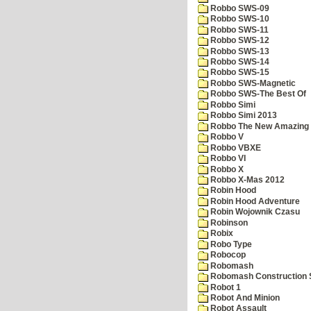
Robbo SWS-09
Robbo SWS-10
Robbo SWS-11
Robbo SWS-12
Robbo SWS-13
Robbo SWS-14
Robbo SWS-15
Robbo SWS-Magnetic
Robbo SWS-The Best Of
Robbo Simi
Robbo Simi 2013
Robbo The New Amazing A
Robbo V
Robbo VBXE
Robbo VI
Robbo X
Robbo X-Mas 2012
Robin Hood
Robin Hood Adventure
Robin Wojownik Czasu
Robinson
Robix
Robo Type
Robocop
Robomash
Robomash Construction 
Robot 1
Robot And Minion
Robot Assault