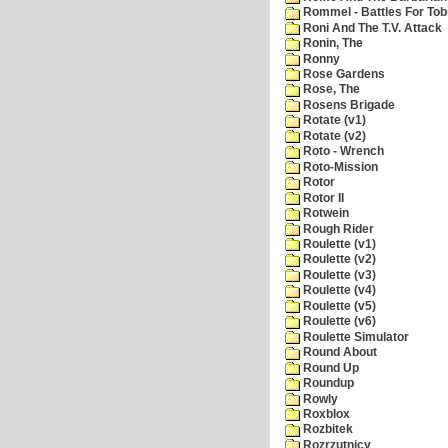
Rommel - Battles For Tob
Roni And The T.V. Attack
Ronin, The
Ronny
Rose Gardens
Rose, The
Rosens Brigade
Rotate (v1)
Rotate (v2)
Roto - Wrench
Roto-Mission
Rotor
Rotor II
Rotwein
Rough Rider
Roulette (v1)
Roulette (v2)
Roulette (v3)
Roulette (v4)
Roulette (v5)
Roulette (v6)
Roulette Simulator
Round About
Round Up
Roundup
Rowly
Roxblox
Rozbitek
Rozrzutnicy