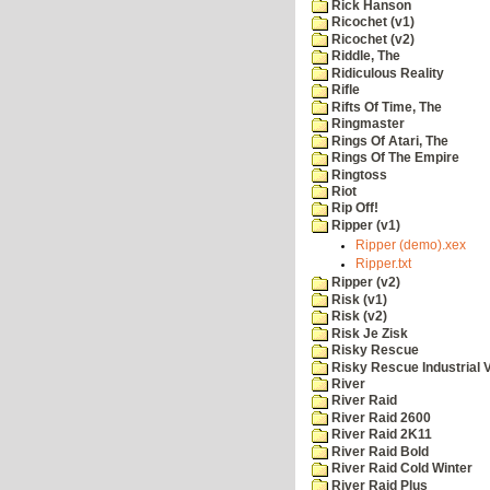
Rick Hanson
Ricochet (v1)
Ricochet (v2)
Riddle, The
Ridiculous Reality
Rifle
Rifts Of Time, The
Ringmaster
Rings Of Atari, The
Rings Of The Empire
Ringtoss
Riot
Rip Off!
Ripper (v1)
Ripper (demo).xex
Ripper.txt
Ripper (v2)
Risk (v1)
Risk (v2)
Risk Je Zisk
Risky Rescue
Risky Rescue Industrial 
River
River Raid
River Raid 2600
River Raid 2K11
River Raid Bold
River Raid Cold Winter
River Raid Plus