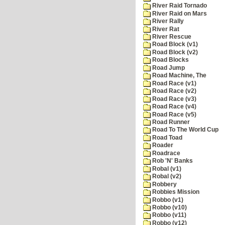
River Raid Tornado
River Raid on Mars
River Rally
River Rat
River Rescue
Road Block (v1)
Road Block (v2)
Road Blocks
Road Jump
Road Machine, The
Road Race (v1)
Road Race (v2)
Road Race (v3)
Road Race (v4)
Road Race (v5)
Road Runner
Road To The World Cup
Road Toad
Roader
Roadrace
Rob 'N' Banks
Robal (v1)
Robal (v2)
Robbery
Robbies Mission
Robbo (v1)
Robbo (v10)
Robbo (v11)
Robbo (v12)