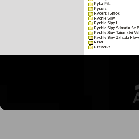
Ryba Pila
Rycerz
Rycerz I Smok
Rychle Sipy
Rychle Sipy I
Rychle Sipy Stinadla Se 
Rychle Sipy Tajemstvi Ve
Rychle Sipy Zahada Hlov
Rzad
Rzekotka