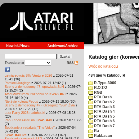
Nowinki/News
Archiwum/Archive
Katalog gier (konwe
Translate to
RSS
Wróc do katalogu
484
gier w katalogu
R
:
Letnia edycja Silly Venture 2026
z 2026-07-31
15:41 (36)
R-Type-3000
Pamięci Jurgiego
z 2026-07-21 12:42 (1)
Sceny z demosceny #7: opowiada SuN
z 2026-07-
R.O.T.O
19 15:24 (2)
RGB
Atari Muzeum w Poznaniu na KWAS #40
z 2026-
RTA Dash
07-16 16:10 (4)
Nie żyje kolega Pecuś
z 2026-07-13 18:00 (30)
RTA Dash 2
Sceny z demosceny #7 - Grzegorz "Sun" Żyła
z
RTA Dash 3
2026-07-12 17:29 (12)
RTA Dash 4
Lost Party 2026 nadchodzi
z 2026-07-08 15:28
RTA Dash 5
(23)
Pan Zenon i Atari na KWAS #40
z 2026-07-07 13:25
RTA Dash 6
(7)
RTA Dash 7
Spotkanie z redakcją "The Voice"
z 2026-07-04
Ra
07:42 (9)
KWAS #40 live
z 2026-06-27 12:53 (167)
Rabbacan
Spotkanie z grupą USSR
z 2026-06-26 19:36 (11)