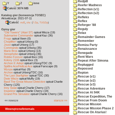
Redpill
Y
Z
inne
Reefer Madness
Całość 3074 MB
Reflection (v1)
Reflection (v2)
Katalog gier (konwencja TOSEC)
Refleks
Aktualizacja: 2021-07-11
Reflex
Całość
,
md5
sha
(
7-Zip
,
TUGZip
)
Reforger '88
Reguly
Opisy gier
"Old Towers" (Atari ST)
opisał Misza (19)
Relax
Submarine Commander
opisał Kaz (36)
Remainder Games
Frogs
opisał Xeen (0)
Remember
Choplifter!
opisał Urborg (0)
Joust
opisał Urborg (17)
Remiza Party
Commando
opisał Urborg (35)
Renaissance
Mario Bros
opisał Urborg (13)
Renegade
Xenophobe
opisał Urborg (36)
Rent Wars
Robbo Forever
opisał tbxx (16)
Kolony 2106
opisał tbxx (3)
Repeat After Simona
Archon II: Adept
opisał Urborg/TDC (9)
Replugged
Spitfire Ace/Hellcat Ace
opisał Farscape (9)
Repossed
Wyspa
opisał Kaz (9)
Archon
opisał Urborg/TDC (16)
Repton
The Last Starfighter
opisał TDC (30)
Rescue (v1)
Dwie Wieże
opisał Muffy (19)
Rescue (v2)
Basil The Great Mouse Detective
opisał Charlie
Rescue (v3)
Cherry (125)
Inny Świat
opisał Charlie Cherry (17)
Rescue Adventure
Inspektor
opisał Charlie Cherry (19)
Rescue At 94K
Grand Prix Simulator
opisał Charlie Cherry (16)
Rescue Expedition, The
«« nowsze
starsze »»
Rescue From Doom
Rescue Mission
Rescue Mission Phase 2
Wewnętrzne/Internals
Rescue On Atarius!