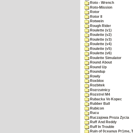
Roto - Wrench
Roto-Mission
Rotor
Rotor II
Rotwein
Rough Rider
Roulette (v1)
Roulette (v2)
Roulette (v3)
Roulette (v4)
Roulette (v5)
Roulette (v6)
Roulette Simulator
Round About
Round Up
Roundup
Rowly
Roxblox
Rozbitek
Rozrzutnicy
Rozstrel M4
Rubacka Vo Kopec
Rubber Ball
Rubicon
Rucu
Ruczajowa Proza Zycia
Ruff And Reddy
Ruff In Trouble
Ruin of 0ceanus Pr1me, 