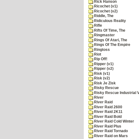
Rick Hanson
Ricochet (v1)
Ricochet (v2)
Riddle, The
Ridiculous Reality
Rifle
Rifts Of Time, The
Ringmaster
Rings Of Atari, The
Rings Of The Empire
Ringtoss
Riot
Rip Off!
Ripper (v1)
Ripper (v2)
Risk (v1)
Risk (v2)
Risk Je Zisk
Risky Rescue
Risky Rescue Industrial 
River
River Raid
River Raid 2600
River Raid 2K11
River Raid Bold
River Raid Cold Winter
River Raid Plus
River Raid Tornado
River Raid on Mars