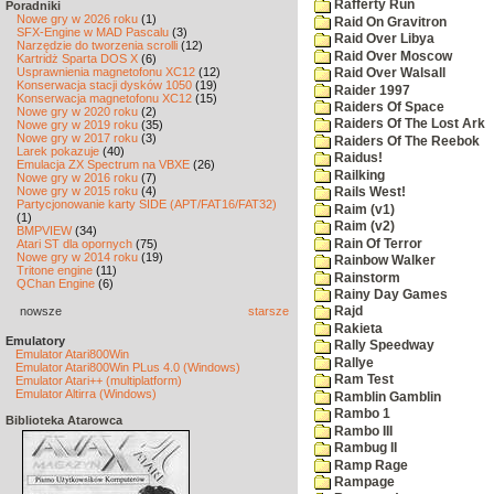
Rafferty Run
Poradniki
Nowe gry w 2026 roku
(1)
Raid On Gravitron
SFX-Engine w MAD Pascalu
(3)
Raid Over Libya
Narzędzie do tworzenia scrolli
(12)
Raid Over Moscow
Kartridż Sparta DOS X
(6)
Usprawnienia magnetofonu XC12
(12)
Raid Over Walsall
Konserwacja stacji dysków 1050
(19)
Raider 1997
Konserwacja magnetofonu XC12
(15)
Raiders Of Space
Nowe gry w 2020 roku
(2)
Raiders Of The Lost Ark
Nowe gry w 2019 roku
(35)
Nowe gry w 2017 roku
(3)
Raiders Of The Reebok
Larek pokazuje
(40)
Raidus!
Emulacja ZX Spectrum na VBXE
(26)
Railking
Nowe gry w 2016 roku
(7)
Nowe gry w 2015 roku
(4)
Rails West!
Partycjonowanie karty SIDE (APT/FAT16/FAT32)
Raim (v1)
(1)
Raim (v2)
BMPVIEW
(34)
Rain Of Terror
Atari ST dla opornych
(75)
Nowe gry w 2014 roku
(19)
Rainbow Walker
Tritone engine
(11)
Rainstorm
QChan Engine
(6)
Rainy Day Games
nowsze
starsze
Rajd
Rakieta
Emulatory
Rally Speedway
Emulator Atari800Win
Rallye
Emulator Atari800Win PLus 4.0 (Windows)
Ram Test
Emulator Atari++ (multiplatform)
Emulator Altirra (Windows)
Ramblin Gamblin
Rambo 1
Biblioteka Atarowca
Rambo III
Rambug II
Ramp Rage
Rampage