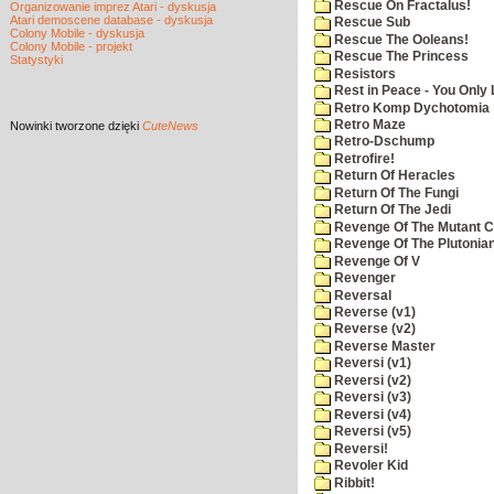
Rescue On Fractalus!
Organizowanie imprez Atari - dyskusja
Atari demoscene database - dyskusja
Rescue Sub
Colony Mobile - dyskusja
Rescue The Ooleans!
Colony Mobile - projekt
Rescue The Princess
Statystyki
Resistors
Rest in Peace - You Only
Retro Komp Dychotomia
Retro Maze
Nowinki
tworzone dzięki
CuteNews
Retro-Dschump
Retrofire!
Return Of Heracles
Return Of The Fungi
Return Of The Jedi
Revenge Of The Mutant 
Revenge Of The Plutonian
Revenge Of V
Revenger
Reversal
Reverse (v1)
Reverse (v2)
Reverse Master
Reversi (v1)
Reversi (v2)
Reversi (v3)
Reversi (v4)
Reversi (v5)
Reversi!
Revoler Kid
Ribbit!