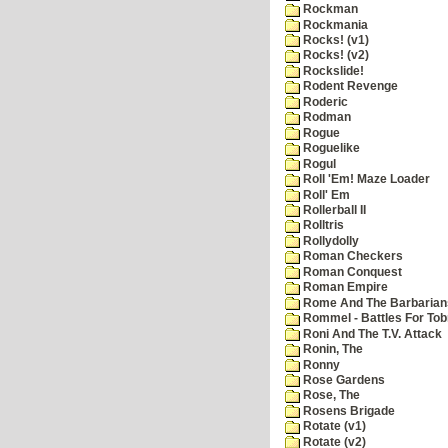
Rockman
Rockmania
Rocks! (v1)
Rocks! (v2)
Rockslide!
Rodent Revenge
Roderic
Rodman
Rogue
Roguelike
Rogul
Roll 'Em! Maze Loader
Roll' Em
Rollerball II
Rolltris
Rollydolly
Roman Checkers
Roman Conquest
Roman Empire
Rome And The Barbarian
Rommel - Battles For Tob
Roni And The T.V. Attack
Ronin, The
Ronny
Rose Gardens
Rose, The
Rosens Brigade
Rotate (v1)
Rotate (v2)