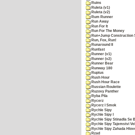
Ruins
Ruleta (v1)
Ruleta (v2)
Rum Runner
Run Away
Run For It
Run For The Money
Run+Jump Construction S
Run, Fox, Run!
Runaround II
Runfast
Runner (v1)
Runner (v2)
Runner Bear
Runway 180
Ruptus
Rush Hour
Rush Hour Race
Russian Roulette
Ruzovy Panther
Ryba Pila
Rycerz
Rycerz I Smok
Rychle Sipy
Rychle Sipy I
Rychle Sipy Stinadla Se 
Rychle Sipy Tajemstvi Ve
Rychle Sipy Zahada Hlov
Rzad