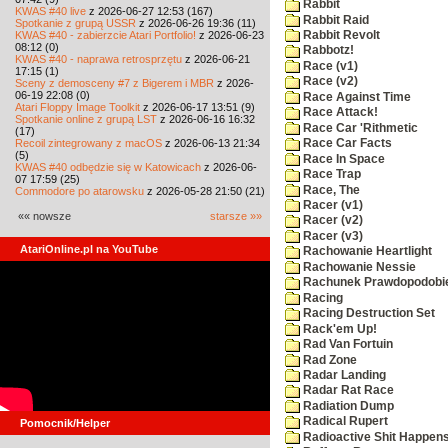
Rabbit
KWAS #40 live
z 2026-06-27 12:53 (167)
Rabbit Raid
Spotkanie z grupą USSR
z 2026-06-26 19:36 (11)
KWAS #40 - zabierzcie Atari Portfolio!
z 2026-06-23
Rabbit Revolt
08:12 (0)
Rabbotz!
KWAS #40 - naprawa retrosprzętu
z 2026-06-21
Race (v1)
17:15 (1)
Race (v2)
Sceny z demosceny #7 z Bigerem i MBR
z 2026-
06-19 22:08 (0)
Race Against Time
Atari Floppy Image Toolkit
z 2026-06-17 13:51 (9)
Race Attack!
Spotkanie online z grupą LST
z 2026-06-16 16:32
Race Car 'Rithmetic
(17)
Recoil zintegrowany z macOS
z 2026-06-13 21:34
Race Car Facts
(5)
Race In Space
KWAS #40 odbędzie się w Katowicach
z 2026-06-
Race Trap
07 17:59 (25)
Race, The
Commodore po atarowsku
z 2026-05-28 21:50 (21)
Racer (v1)
«« nowsze
starsze »»
Racer (v2)
Racer (v3)
AtariOnline.pl na YouTube
Rachowanie Heartlight
Rachowanie Nessie
Rachunek Prawdopodobi
Racing
Racing Destruction Set
Rack'em Up!
Rad Van Fortuin
Rad Zone
Radar Landing
Radar Rat Race
Radiation Dump
Radical Rupert
Pomocnik/Helper
Radioactive Shit Happens