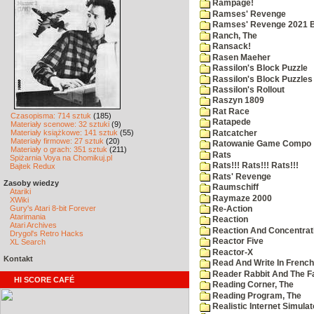
Rampage!
Ramses' Revenge
Ramses' Revenge 2021 
Ranch, The
Ransack!
Rasen Maeher
Rassilon's Block Puzzle
Rassilon's Block Puzzles
Rassilon's Rollout
Raszyn 1809
Rat Race
Czasopisma: 714 sztuk
(185)
Ratapede
Materiały scenowe: 32 sztuki
(9)
Materiały książkowe: 141 sztuk
(55)
Ratcatcher
Materiały firmowe: 27 sztuk
(20)
Ratowanie Game Compo
Materiały o grach: 351 sztuk
(211)
Rats
Spiżarnia Voya na Chomikuj.pl
Rats!!! Rats!!! Rats!!!
Bajtek Redux
Rats' Revenge
Zasoby wiedzy
Raumschiff
Atariki
Raymaze 2000
XWiki
Gury's Atari 8-bit Forever
Re-Action
Atarimania
Reaction
Atari Archives
Reaction And Concentrati
Drygol's Retro Hacks
Reactor Five
XL Search
Reactor-X
Kontakt
Read And Write In French
Reader Rabbit And The F
HI SCORE CAFÉ
Reading Corner, The
Reading Program, The
Realistic Internet Simulat