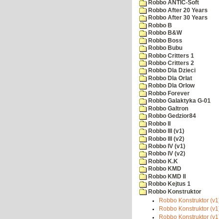
Robbo ANTIC-Soft
Robbo After 20 Years
Robbo After 30 Years
Robbo B
Robbo B&W
Robbo Boss
Robbo Bubu
Robbo Critters 1
Robbo Critters 2
Robbo Dla Dzieci
Robbo Dla Orlat
Robbo Dla Orlow
Robbo Forever
Robbo Galaktyka G-01
Robbo Galtron
Robbo Gedzior84
Robbo II
Robbo III (v1)
Robbo III (v2)
Robbo IV (v1)
Robbo IV (v2)
Robbo K.K
Robbo KMD
Robbo KMD II
Robbo Kejtus 1
Robbo Konstruktor
Robbo Konstruktor (v1)
Robbo Konstruktor (v1
Robbo Konstruktor (v1