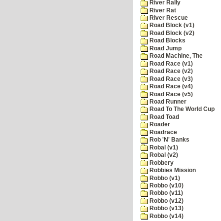
River Rally
River Rat
River Rescue
Road Block (v1)
Road Block (v2)
Road Blocks
Road Jump
Road Machine, The
Road Race (v1)
Road Race (v2)
Road Race (v3)
Road Race (v4)
Road Race (v5)
Road Runner
Road To The World Cup
Road Toad
Roader
Roadrace
Rob 'N' Banks
Robal (v1)
Robal (v2)
Robbery
Robbies Mission
Robbo (v1)
Robbo (v10)
Robbo (v11)
Robbo (v12)
Robbo (v13)
Robbo (v14)