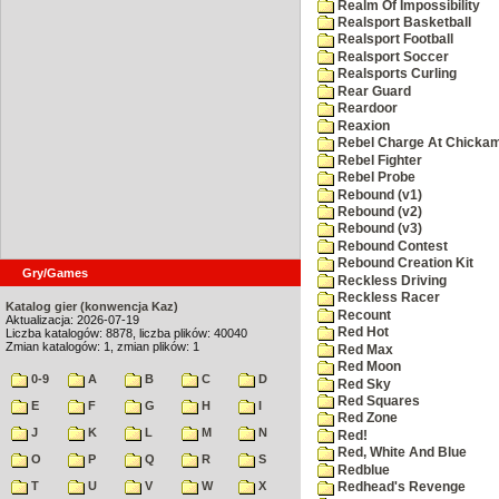
Realm Of Impossibility
Realsport Basketball
Realsport Football
Realsport Soccer
Realsports Curling
Rear Guard
Reardoor
Reaxion
Rebel Charge At Chicka
Rebel Fighter
Rebel Probe
Rebound (v1)
Rebound (v2)
Rebound (v3)
Rebound Contest
Rebound Creation Kit
Gry/Games
Reckless Driving
Reckless Racer
Katalog gier (konwencja Kaz)
Recount
Aktualizacja: 2026-07-19
Red Hot
Liczba katalogów: 8878, liczba plików: 40040
Zmian katalogów: 1, zmian plików: 1
Red Max
Red Moon
0-9
A
B
C
D
Red Sky
Red Squares
E
F
G
H
I
Red Zone
J
K
L
M
N
Red!
Red, White And Blue
O
P
Q
R
S
Redblue
T
U
V
W
X
Redhead's Revenge