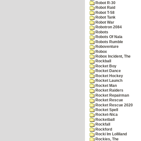
Robot R-30
Robot Raid
Robot T-58
Robot Tank
Robot War
Robotron 2084
Robots
Robots Of Nala
Robots Rumble
Roboventure
Robox
Robox Incident, The
Rockball
Rocket Boy
Rocket Dance
Rocket Hockey
Rocket Launch
Rocket Man
Rocket Raiders
Rocket Repairman
Rocket Rescue
Rocket Rescue 2020
Rocket Spell
Rocket-Nica
Rocketball
Rockfall
Rockford
Rocki Im Lolliland
Rockies, The