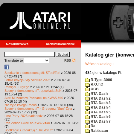
Nowinki/News
Archiwum/Archive
Katalog gier (konwe
Translate to
RSS
Wróc do katalogu
484
gier w katalogu
R
:
Spotkanie z demosceną #9: STeel/Tori
z 2026-08-
07 20:49 (7)
R-Type-3000
Letnia edycja Silly Venture 2026
z 2026-07-31
15:41 (38)
R.O.T.O
Pamięci Jurgiego
z 2026-07-21 12:42 (1)
RGB
Sceny z demosceny #7: opowiada SuN
z 2026-07-
RTA Dash
19 15:24 (2)
Atari Muzeum w Poznaniu na KWAS #40
z 2026-
RTA Dash 2
07-16 16:10 (4)
RTA Dash 3
Nie żyje kolega Pecuś
z 2026-07-13 18:00 (30)
RTA Dash 4
Sceny z demosceny #7 - Grzegorz "Sun" Żyła
z
RTA Dash 5
2026-07-12 17:29 (12)
Lost Party 2026 nadchodzi
z 2026-07-08 15:28
RTA Dash 6
(23)
RTA Dash 7
Pan Zenon i Atari na KWAS #40
z 2026-07-07 13:25
Ra
(7)
Spotkanie z redakcją "The Voice"
z 2026-07-04
Rabbacan
07:42 (9)